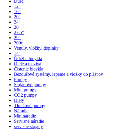
Duše
12"
16"
20"
24"
26"
27.5"
29"
700c
Ventily, vložky, doplnky
14"
Údržba bicykla
Oleje a mazivá
Čistenie bicykla
Bezdušové systémy, lepenie a vložky do plášťov
Pumpy
Stojanové pumpy
Mini pumpy
CO2 pumpy
Diely
Tlmičové pumpy
Náradie
Minináradie
Servisné náradie
servisné stojany