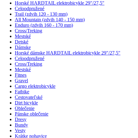
Horské HARDTAIL elektrobicykle 29"/27,5"
Celoodpružené
Trail (zdvih 120 - 130 mm)
All Mountain (zdvih 140 - 150 mm)
Enduro (zdvih 160 - 170 mm)
Cross/Treking
Mestské
Detské
Dámske
Horské dámske HARDTAIL elektrobicykle 29"/27,5"
Celoodpružené
Cross/Treking
Mestské
Fitnes
Gravel
Cargo elektrobicykle
Fatbike
Cestovateľské
Dirt bicykle
Oblečenie
Pánske oblečenie
Dresy
Bundy
Vesty
Krátke nohavice