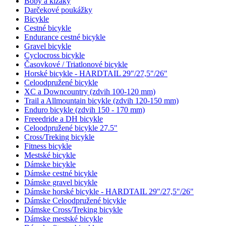
Boby a klzáky
Darčekové poukážky
Bicykle
Cestné bicykle
Endurance cestné bicykle
Gravel bicykle
Cyclocross bicykle
Časovkové / Triatlonové bicykle
Horské bicykle - HARDTAIL 29"/27,5"/26"
Celoodpružené bicykle
XC a Downcountry (zdvih 100-120 mm)
Trail a Allmountain bicykle (zdvih 120-150 mm)
Enduro bicykle (zdvih 150 - 170 mm)
Freeedride a DH bicykle
Celoodpružené bicykle 27.5"
Cross/Treking bicykle
Fitness bicykle
Mestské bicykle
Dámske bicykle
Dámske cestné bicykle
Dámske gravel bicykle
Dámske horské bicykle - HARDTAIL 29"/27,5"/26"
Dámske Celoodpružené bicykle
Dámske Cross/Treking bicykle
Dámske mestské bicykle