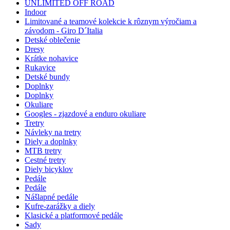
UNLIMITED OFF ROAD
Indoor
Limitované a teamové kolekcie k rôznym výročiam a
závodom - Giro D´Italia
Detské oblečenie
Dresy
Krátke nohavice
Rukavice
Detské bundy
Doplnky
Doplnky
Okuliare
Googles - zjazdové a enduro okuliare
Tretry
Návleky na tretry
Diely a doplnky
MTB tretry
Cestné tretry
Diely bicyklov
Pedále
Pedále
Nášlapné pedále
Kufre-zarážky a diely
Klasické a platformové pedále
Sady