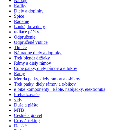
Náboje
Ráfiky
Diely a doplnky
Špice
Radenie
Lanká, bowdeny
radiace páčky
Odpruženie
Odpružené vidlice
Tlmiče
Náhradné diely a doplnky
Trek blendr držiaky
Rámy a diely rámov
Cube patky, diely rámov a e-bikov
Rámy
Merida patky, diely rámov a e-bikov
Trek patky, diely rámov a e-bikov
e-bike komponenty - káble, nabíjačky, elektronika
Prehadzovače
sady
Duše a plášte
MTB
Cestné a gravel
Cross/Treking
Detské