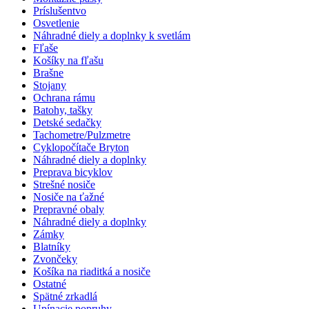
Príslušentvo
Osvetlenie
Náhradné diely a doplnky k svetlám
Fľaše
Košíky na fľašu
Brašne
Stojany
Ochrana rámu
Batohy, tašky
Detské sedačky
Tachometre/Pulzmetre
Cyklopočítače Bryton
Náhradné diely a doplnky
Preprava bicyklov
Strešné nosiče
Nosiče na ťažné
Prepravné obaly
Náhradné diely a doplnky
Zámky
Blatníky
Zvončeky
Košíka na riaditká a nosiče
Ostatné
Spätné zrkadlá
Upínacie popruhy