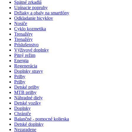
Spätné zrkadlá
Upínacie popruhy
Držiaky a obaly na smartfóny
Odkladanie bicyklov
Nosiče
Cyklo kozmetika
Trenažéry
Trenažéry
Príslušenstvo
Výživové doplnky
Pitný režim
Energia
Regenerácia
Doplnky stravy
Prilby
Prilby
Detské prilby
MTB prilby
Náhradné diely
Detské vozíky
Doplnky
Chrániče
Balančné - pomocné kolieska
Detské doplnky
Nezaradene