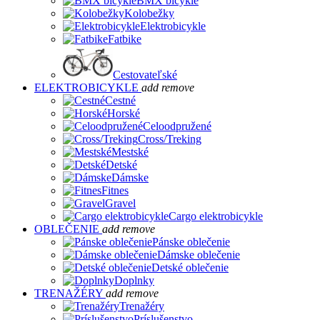
BMX bicykle
Kolobežky
Elektrobicykle
Fatbike
Cestovateľské
ELEKTROBICYKLE
add
remove
Cestné
Horské
Celoodpružené
Cross/Treking
Mestské
Detské
Dámske
Fitnes
Gravel
Cargo elektrobicykle
OBLEČENIE
add
remove
Pánske oblečenie
Dámske oblečenie
Detské oblečenie
Doplnky
TRENAŽÉRY
add
remove
Trenažéry
Príslušenstvo