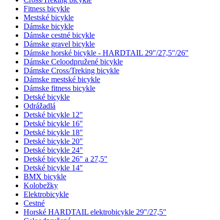
Fitness bicykle
Mestské bicykle
Dámske bicykle
Dámske cestné bicykle
Dámske gravel bicykle
Dámske horské bicykle - HARDTAIL 29"/27,5"/26"
Dámske Celoodpružené bicykle
Dámske Cross/Treking bicykle
Dámske mestské bicykle
Dámske fitness bicykle
Detské bicykle
Odrážadlá
Detské bicykle 12"
Detské bicykle 16"
Detské bicykle 18"
Detské bicykle 20"
Detské bicykle 24"
Detské bicykle 26" a 27,5"
Detské bicykle 14"
BMX bicykle
Kolobežky
Elektrobicykle
Cestné
Horské HARDTAIL elektrobicykle 29"/27,5"