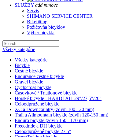
SLUŽBY
add
remove
Servis
SHIMANO SERVICE CENTER
Bikefitting
Požičovňa bicyklov
Výber bicykla
Všetky kategórie
Všetky kategórie
Bicykle
Cestné bicykle
Endurance cestné bicykle
Gravel bicykle
Cyclocross bicykle
Časovkové / Triatlonové bicykle
Horské bicykle - HARDTAIL 29"/27,5"/26"
Celoodpružené bicykle
XC a Downcountry (zdvih 100-120 mm)
Trail a Allmountain bicykle (zdvih 120-150 mm)
Enduro bicykle (zdvih 150 - 170 mm)
Freeedride a DH bicykle
Celoodpružené bicykle 27.5"
Cross/Treking bicykle