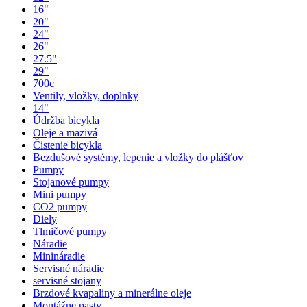
16"
20"
24"
26"
27.5"
29"
700c
Ventily, vložky, doplnky
14"
Údržba bicykla
Oleje a mazivá
Čistenie bicykla
Bezdušové systémy, lepenie a vložky do plášťov
Pumpy
Stojanové pumpy
Mini pumpy
CO2 pumpy
Diely
Tlmičové pumpy
Náradie
Minináradie
Servisné náradie
servisné stojany
Brzdové kvapaliny a minerálne oleje
Montážne pasty