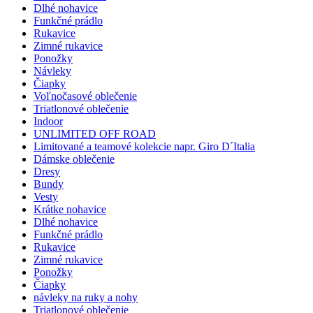
Dlhé nohavice
Funkčné prádlo
Rukavice
Zimné rukavice
Ponožky
Návleky
Čiapky
Voľnočasové oblečenie
Triatlonové oblečenie
Indoor
UNLIMITED OFF ROAD
Limitované a teamové kolekcie napr. Giro D´Italia
Dámske oblečenie
Dresy
Bundy
Vesty
Krátke nohavice
Dlhé nohavice
Funkčné prádlo
Rukavice
Zimné rukavice
Ponožky
Čiapky
návleky na ruky a nohy
Triatlonové oblečenie