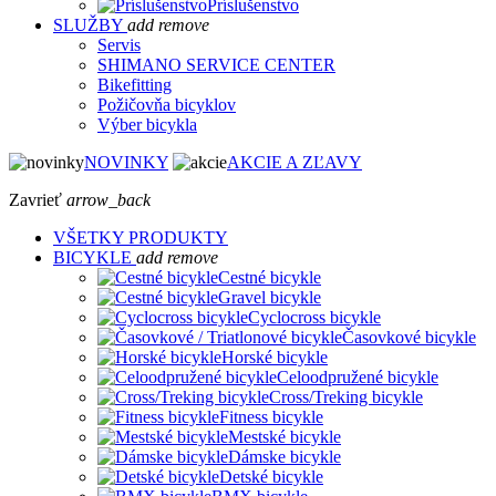
Príslušenstvo
SLUŽBY
add
remove
Servis
SHIMANO SERVICE CENTER
Bikefitting
Požičovňa bicyklov
Výber bicykla
NOVINKY
AKCIE A ZĽAVY
Zavrieť
arrow_back
VŠETKY PRODUKTY
BICYKLE
add
remove
Cestné bicykle
Gravel bicykle
Cyclocross bicykle
Časovkové bicykle
Horské bicykle
Celoodpružené bicykle
Cross/Treking bicykle
Fitness bicykle
Mestské bicykle
Dámske bicykle
Detské bicykle