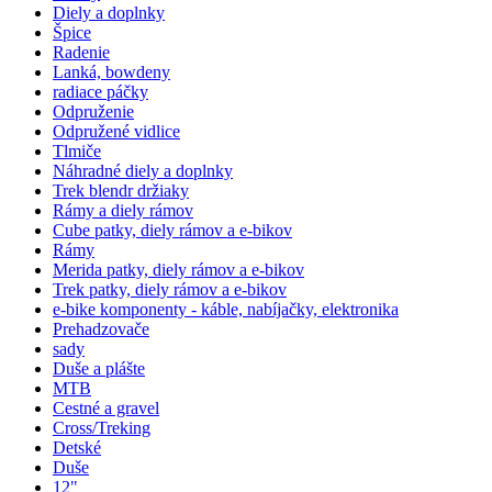
Diely a doplnky
Špice
Radenie
Lanká, bowdeny
radiace páčky
Odpruženie
Odpružené vidlice
Tlmiče
Náhradné diely a doplnky
Trek blendr držiaky
Rámy a diely rámov
Cube patky, diely rámov a e-bikov
Rámy
Merida patky, diely rámov a e-bikov
Trek patky, diely rámov a e-bikov
e-bike komponenty - káble, nabíjačky, elektronika
Prehadzovače
sady
Duše a plášte
MTB
Cestné a gravel
Cross/Treking
Detské
Duše
12"