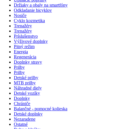
Držiaky a obaly na smartfóny
Odkladanie bicyklov
Nosiče
Cyklo kozmetika
Trenažéry
Trenažéry
Príslušenstvo
Výživové doplnky
Pitný režim
Energia
Regenerácia
Doplnky stravy
Prilby
Prilby
Detské prilby
MTB prilby
Náhradné diely
Detské vozíky
Doplnky
Chrániče
Balančné - pomocné kolieska
Detské doplnky
Nezaradene
Ostatné