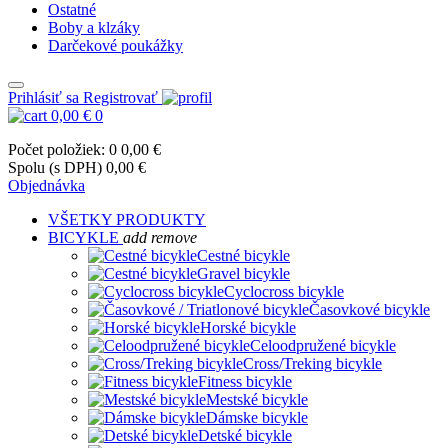
Ostatné
Boby a klzáky
Darčekové poukážky
Prihlásiť sa
Registrovať
0,00 €
0
Počet položiek: 0
0,00 €
Spolu (s DPH)
0,00 €
Objednávka
VŠETKY PRODUKTY
BICYKLE
add
remove
Cestné bicykle
Gravel bicykle
Cyclocross bicykle
Časovkové bicykle
Horské bicykle
Celoodpružené bicykle
Cross/Treking bicykle
Fitness bicykle
Mestské bicykle
Dámske bicykle
Detské bicykle