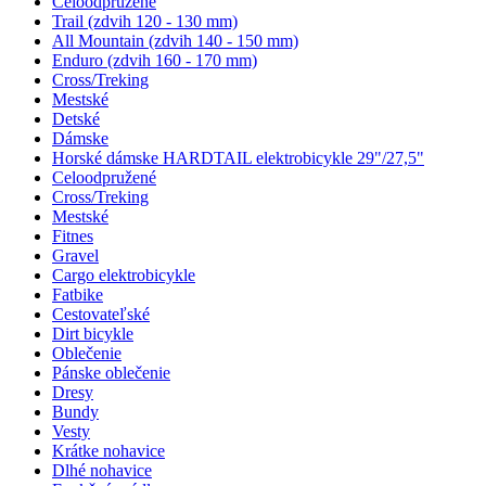
Celoodpružené
Trail (zdvih 120 - 130 mm)
All Mountain (zdvih 140 - 150 mm)
Enduro (zdvih 160 - 170 mm)
Cross/Treking
Mestské
Detské
Dámske
Horské dámske HARDTAIL elektrobicykle 29"/27,5"
Celoodpružené
Cross/Treking
Mestské
Fitnes
Gravel
Cargo elektrobicykle
Fatbike
Cestovateľské
Dirt bicykle
Oblečenie
Pánske oblečenie
Dresy
Bundy
Vesty
Krátke nohavice
Dlhé nohavice