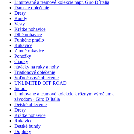
Limitované a teamové kolekcie napr. Giro D´Italia
Dámske oblečenie
Dresy
Bundy
Vesty
Krátke nohavice
Dlhé nohavice
Funkčné prádlo
Rukavice
Zimné rukavice
Ponožky
Čiapky
návleky na ruky a nohy
Triatlonové oblečenie
Voľnočasové oblečenie
UNLIMITED OFF ROAD
Indoor
Limitované a teamové kolekcie k rôznym výročiam a
závodom - Giro D´Italia
Detské oblečenie
Dresy
Krátke nohavice
Rukavice
Detské bundy
Doplnky