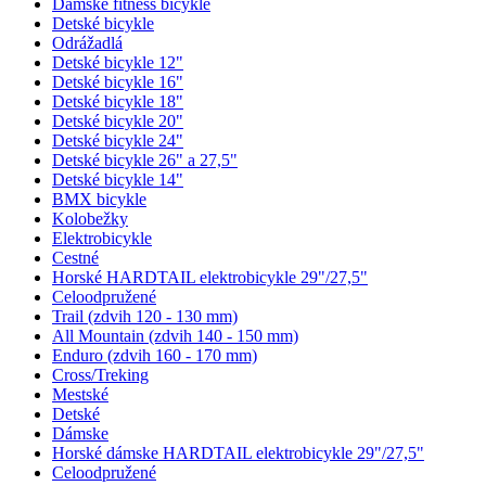
Dámske fitness bicykle
Detské bicykle
Odrážadlá
Detské bicykle 12"
Detské bicykle 16"
Detské bicykle 18"
Detské bicykle 20"
Detské bicykle 24"
Detské bicykle 26" a 27,5"
Detské bicykle 14"
BMX bicykle
Kolobežky
Elektrobicykle
Cestné
Horské HARDTAIL elektrobicykle 29"/27,5"
Celoodpružené
Trail (zdvih 120 - 130 mm)
All Mountain (zdvih 140 - 150 mm)
Enduro (zdvih 160 - 170 mm)
Cross/Treking
Mestské
Detské
Dámske
Horské dámske HARDTAIL elektrobicykle 29"/27,5"
Celoodpružené