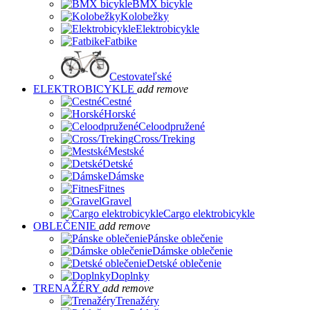
BMX bicykle
Kolobežky
Elektrobicykle
Fatbike
Cestovateľské
ELEKTROBICYKLE
add
remove
Cestné
Horské
Celoodpružené
Cross/Treking
Mestské
Detské
Dámske
Fitnes
Gravel
Cargo elektrobicykle
OBLEČENIE
add
remove
Pánske oblečenie
Dámske oblečenie
Detské oblečenie
Doplnky
TRENAŽÉRY
add
remove
Trenažéry