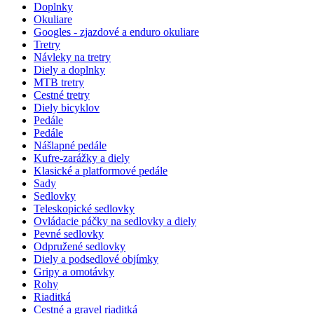
Doplnky
Okuliare
Googles - zjazdové a enduro okuliare
Tretry
Návleky na tretry
Diely a doplnky
MTB tretry
Cestné tretry
Diely bicyklov
Pedále
Pedále
Nášlapné pedále
Kufre-zarážky a diely
Klasické a platformové pedále
Sady
Sedlovky
Teleskopické sedlovky
Ovládacie páčky na sedlovky a diely
Pevné sedlovky
Odpružené sedlovky
Diely a podsedlové objímky
Gripy a omotávky
Rohy
Riaditká
Cestné a gravel riaditká