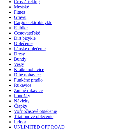
Cross/Treking
Mestské
Fitnes
Gravel
Cargo elektrobicykle
Fatbike
Cestovateľské
Dirt bicykle
Oblečenie
Pánske oblečenie
Dresy
Bundy
Vesty
Krátke nohavice
Dlhé nohavice
Funkčné prádlo
Rukavice
Zimné rukavice
Ponožky
Návleky
Čiapky
Voľnočasové oblečenie
Triatlonové oblečenie
Indoor
UNLIMITED OFF ROAD