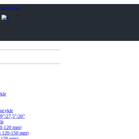
mitybike.sk
kle
bicykle
9"/27,5"/26"
le
00-120 mm)
ih 120-150 mm)
- 170 mm)