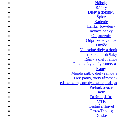
Náboje
Ráfiky
Diely a doplnky
Špice
Radenie
Lanká, bowdeny
radiace páčky
Odpruženie
Odpružené vidlice
Tlmiče
Náhradné diely a dop
Trek blendr držiak
Rámy a diely rámo
Cube patky, diely rámov a
Rámy
Merida patky, diely rámov 
Trek patky, diely rámov a
e-bike komponenty - káble, nabíja
Prehadzovače
sady
Duše a plášte
MTB
Cestné a gravel
Cross/Treking
Detské