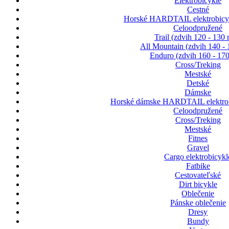
Elektrobicykle
Cestné
Horské HARDTAIL elektrobicyk
Celoodpružené
Trail (zdvih 120 - 130
All Mountain (zdvih 140 -
Enduro (zdvih 160 - 17
Cross/Treking
Mestské
Detské
Dámske
Horské dámske HARDTAIL elektrob
Celoodpružené
Cross/Treking
Mestské
Fitnes
Gravel
Cargo elektrobicykl
Fatbike
Cestovateľské
Dirt bicykle
Oblečenie
Pánske oblečenie
Dresy
Bundy