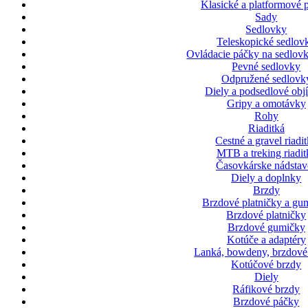
Klasické a platformové 
Sady
Sedlovky
Teleskopické sedlov
Ovládacie páčky na sedlovk
Pevné sedlovky
Odpružené sedlovk
Diely a podsedlové ob
Gripy a omotávky
Rohy
Riaditká
Cestné a gravel riadi
MTB a treking riadit
Časovkárske nádstav
Diely a doplnky
Brzdy
Brzdové platničky a gu
Brzdové platničky
Brzdové gumičky
Kotúče a adaptéry
Lanká, bowdeny, brzdové
Kotúčové brzdy
Diely
Ráfikové brzdy
Brzdové páčky