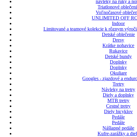
návleky na ruky a n
Triatlonové oblečen
Voľnočasové oblečen
UNLIMITED OFF R
Indoor
Limitované a teamové kolekcie k rôznym výroči
Detské oblečenie
Dresy
Krátke nohavice
Rukavice
Detské bundy
Doplnky
Doplnky
Okuliare
Googles - zjazdové a enduro
Tretry
Návleky na tretry
Diely a doplnky
MTB tretry
Cestné tretry
Diely bicyklov
Pedále
Pedále
Nášlapné pedále
Kufre-zarážky a die