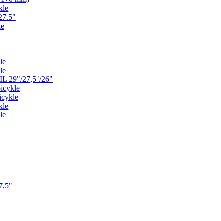
kle
27.5"
le
le
le
L 29"/27,5"/26"
icykle
icykle
kle
le
7,5"