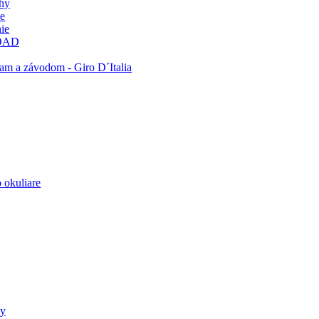
ohy
ie
ie
OAD
am a závodom - Giro D´Italia
 okuliare
ly