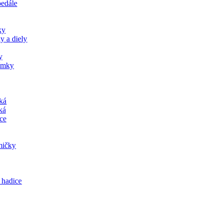
pedále
ky
y a diely
y
jímky
tká
ká
ce
mičky
 hadice