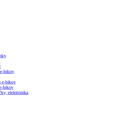
lnky
y
v
 e-bikov
a e-bikov
 e-bikov
čky, elektronika