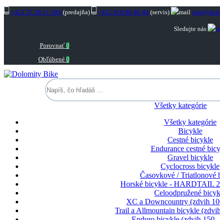
+421 37 38 11 584
(predajňa)
+421 910 88 66 44
(servis)
info@dolo
Sledujte nás
Porovnať
0
Obľúbené
0
Všetky kategórie
Všetky kategórie
Bicykle
Cestné bicykle
Endurance cestné bicy
Gravel bicykle
Cyclocross bicykle
Časovkové / Triatlonové 
Horské bicykle - HARDTAIL 2
Celoodpružené bicyk
XC a Downcountry (zdvih 1
Trail a Allmountain bicykle (zdv
Enduro bicykle (zdvih 150 