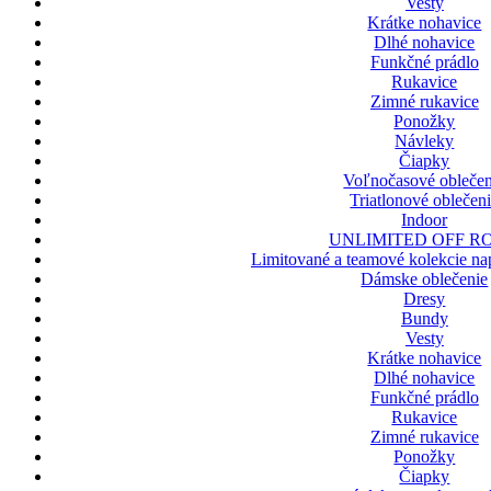
Vesty
Krátke nohavice
Dlhé nohavice
Funkčné prádlo
Rukavice
Zimné rukavice
Ponožky
Návleky
Čiapky
Voľnočasové oblečen
Triatlonové oblečen
Indoor
UNLIMITED OFF R
Limitované a teamové kolekcie nap
Dámske oblečenie
Dresy
Bundy
Vesty
Krátke nohavice
Dlhé nohavice
Funkčné prádlo
Rukavice
Zimné rukavice
Ponožky
Čiapky