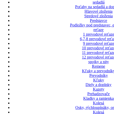
sedadlá
Poťahy na sedadlá a do
Hlavové zloženia
Stredové zloženia
Predstavce
Podložky pod predstavec, 
reťaze
1 prevodové reťaz
6,7,8 prevodové reťa
9 prevodové reťaz
10 prevodové reťaz
11 prevodové reťaz
12 prevodové reťaz
spojky a nity
Remene
Kľuky a prevodník
Prevodníky
Kľuky
Diely a doplnky
Kazety
Prehadzovače
Kladky a ramienka
Kolesá
Osky, rýchloupínáky, o
Kolesá