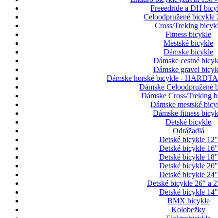
Freeedride a DH bicy
Celoodpružené bicykle 
Cross/Treking bicyk
Fitness bicykle
Mestské bicykle
Dámske bicykle
Dámske cestné bicyk
Dámske gravel bicyk
Dámske horské bicykle - HARDTAI
Dámske Celoodpružené b
Dámske Cross/Treking b
Dámske mestské bicy
Dámske fitness bicyk
Detské bicykle
Odrážadlá
Detské bicykle 12"
Detské bicykle 16"
Detské bicykle 18"
Detské bicykle 20"
Detské bicykle 24"
Detské bicykle 26" a 2
Detské bicykle 14"
BMX bicykle
Kolobežky