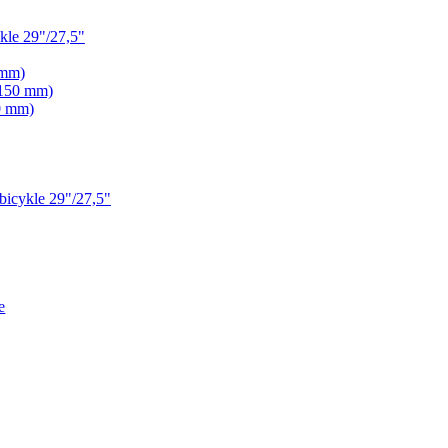
le 29"/27,5"
 mm)
 150 mm)
0 mm)
icykle 29"/27,5"
e