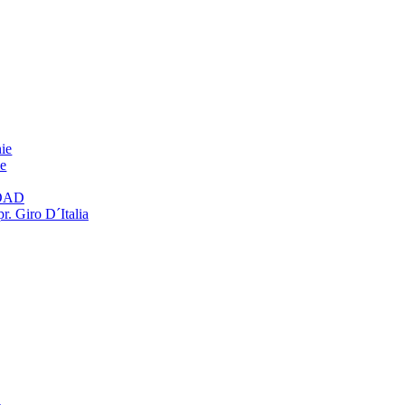
ie
ie
OAD
r. Giro D´Italia