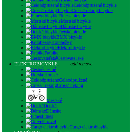
Celoodpružené bicykle
Cross/Treking bicykle
Fitness bicykle
Mestské bicykle
Dámske bicykle
Detské bicykle
BMX bicykle
Kolobežky
Elektrobicykle
Fatbike
Cestovateľské
ELEKTROBICYKLE
add
remove
Cestné
Horské
Celoodpružené
Cross/Treking
Mestské
Detské
Dámske
Fitnes
Gravel
Cargo elektrobicykle