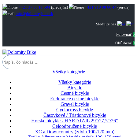
+421 37 38 11 584
(predajňa)
+421 910 88 66 44
(servis)
info@dolomitybike.sk
Sledujte nás
Porovnať
0
Obľúbené
0
Všetky kategórie
Všetky kategórie
Bicykle
Cestné bicykle
Endurance cestné bicykle
Gravel bicykle
Cyclocross bicykle
Časovkové / Triatlonové bicykle
Horské bicykle - HARDTAIL 29"/27,5"/26"
Celoodpružené bicykle
XC a Downcountry (zdvih 100-120 mm)