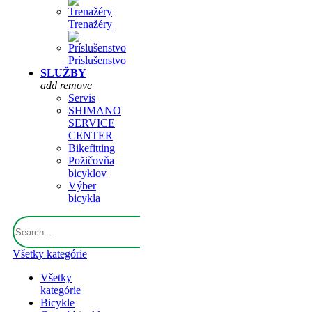
Trenažéry
Príslušenstvo
SLUŽBY
add
remove
Servis
SHIMANO
SERVICE
CENTER
Bikefitting
Požičovňa
bicyklov
Výber
bicykla
Všetky kategórie
Všetky
kategórie
Bicykle