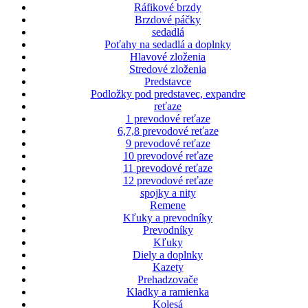
Ráfikové brzdy
Brzdové páčky
sedadlá
Poťahy na sedadlá a doplnky
Hlavové zloženia
Stredové zloženia
Predstavce
Podložky pod predstavec, expandre
reťaze
1 prevodové reťaze
6,7,8 prevodové reťaze
9 prevodové reťaze
10 prevodové reťaze
11 prevodové reťaze
12 prevodové reťaze
spojky a nity
Remene
Kľuky a prevodníky
Prevodníky
Kľuky
Diely a doplnky
Kazety
Prehadzovače
Kladky a ramienka
Kolesá