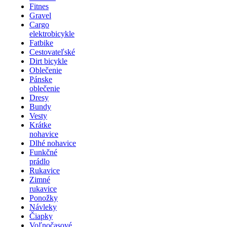
Fitnes
Gravel
Cargo
elektrobicykle
Fatbike
Cestovateľské
Dirt bicykle
Oblečenie
Pánske
oblečenie
Dresy
Bundy
Vesty
Krátke
nohavice
Dlhé nohavice
Funkčné
prádlo
Rukavice
Zimné
rukavice
Ponožky
Návleky
Čiapky
Voľnočasové