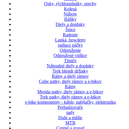
Osky, rýchloupínáky, orechy
Kolesá
Náboje
Ráfiky
Diely a doplnky
Špice
Radenie
Lanká, bowdeny
radiace páčky
Odpruženie
Odpružené vidlice
Tlmiče
Náhradné diely a doplnky
Trek blendr držiaky
Rámy a diely rámov
Cube patky, diely rámov a e-bikov
Rámy
Merida patky, diely rámov a e-bikov
Trek patky, diely rámov a e-bikov
e-bike komponenty - káble, nabíjačky, elektronika
Prehadzovače
sady
Duše a plášte
MTB
Cestné a gravel