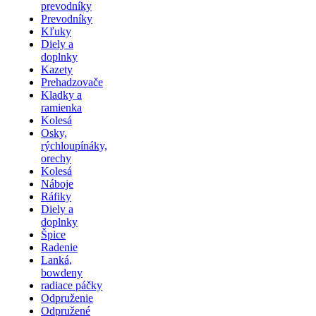
prevodníky
Prevodníky
Kľuky
Diely a
doplnky
Kazety
Prehadzovače
Kladky a
ramienka
Kolesá
Osky,
rýchloupínáky,
orechy
Kolesá
Náboje
Ráfiky
Diely a
doplnky
Špice
Radenie
Lanká,
bowdeny
radiace páčky
Odpruženie
Odpružené