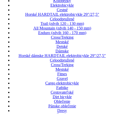
Kolobežky
Elektrobicykle
Cestné
Horské HARDTAIL elektrobicykle 29"/27,5"
Celoodpružené
Trail (zdvih 120 - 130 mm)
All Mountain (zdvih 140 - 150 mm)
Enduro (zdvih 160 - 170 mm)
Cross/Treking
Mestské
Detské
Dámske
Horské dámske HARDTAIL elektrobicykle 29"/27,5"
Celoodpružené
Cross/Treking
Mestské
Fitnes
Gravel
Cargo elektrobicykle
Fatbike
Cestovateľské
Dirt bicykle
Oblečenie
Pánske oblečenie
Dresy