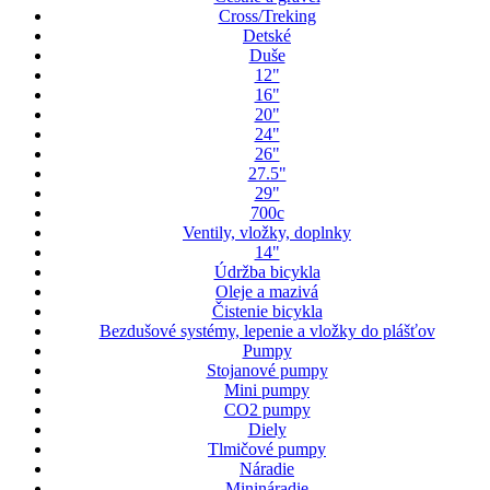
Cross/Treking
Detské
Duše
12"
16"
20"
24"
26"
27.5"
29"
700c
Ventily, vložky, doplnky
14"
Údržba bicykla
Oleje a mazivá
Čistenie bicykla
Bezdušové systémy, lepenie a vložky do plášťov
Pumpy
Stojanové pumpy
Mini pumpy
CO2 pumpy
Diely
Tlmičové pumpy
Náradie
Minináradie