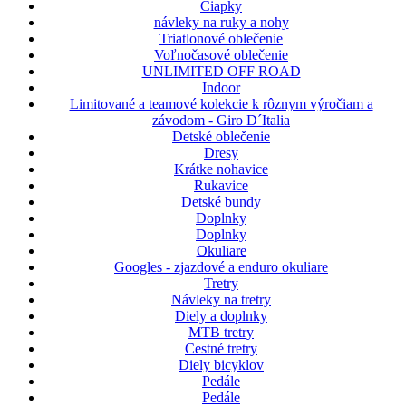
Čiapky
návleky na ruky a nohy
Triatlonové oblečenie
Voľnočasové oblečenie
UNLIMITED OFF ROAD
Indoor
Limitované a teamové kolekcie k rôznym výročiam a
závodom - Giro D´Italia
Detské oblečenie
Dresy
Krátke nohavice
Rukavice
Detské bundy
Doplnky
Doplnky
Okuliare
Googles - zjazdové a enduro okuliare
Tretry
Návleky na tretry
Diely a doplnky
MTB tretry
Cestné tretry
Diely bicyklov
Pedále
Pedále