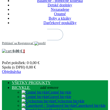
Balančné - pomocné kolieska
Detské doplnky
Nezaradene
Ostatné
Boby a klzáky
Darčekové poukážky
Prihlásiť sa
Registrovať
0,00 €
0
Počet položiek: 0
0,00 €
Spolu (s DPH)
0,00 €
Objednávka
VŠETKY PRODUKTY
BICYKLE
add
remove
Cestné bicykle
Gravel bicykle
Cyclocross bicykle
Časovkové bicykle
Horské bicykle