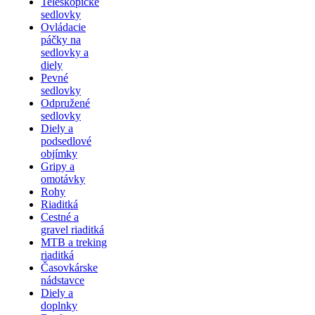
Teleskopické
sedlovky
Ovládacie
páčky na
sedlovky a
diely
Pevné
sedlovky
Odpružené
sedlovky
Diely a
podsedlové
objímky
Gripy a
omotávky
Rohy
Riaditká
Cestné a
gravel riaditká
MTB a treking
riaditká
Časovkárske
nádstavce
Diely a
doplnky