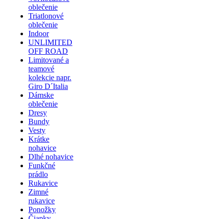
oblečenie
Triatlonové
oblečenie
Indoor
UNLIMITED
OFF ROAD
Limitované a
teamové
kolekcie napr.
Giro D´Italia
Dámske
oblečenie
Dresy
Bundy
Vesty
Krátke
nohavice
Dlhé nohavice
Funkčné
prádlo
Rukavice
Zimné
rukavice
Ponožky
Čiapky