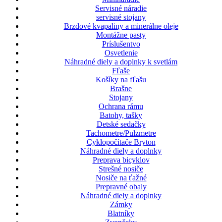
Servisné náradie
servisné stojany
Brzdové kvapaliny a minerálne oleje
Montážne pasty
Príslušentvo
Osvetlenie
Náhradné diely a doplnky k svetlám
Fľaše
Košíky na fľašu
Brašne
Stojany
Ochrana rámu
Batohy, tašky
Detské sedačky
Tachometre/Pulzmetre
Cyklopočítače Bryton
Náhradné diely a doplnky
Preprava bicyklov
Strešné nosiče
Nosiče na ťažné
Prepravné obaly
Náhradné diely a doplnky
Zámky
Blatníky