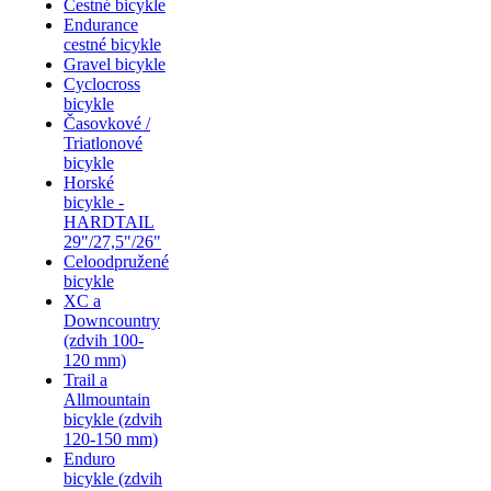
Cestné bicykle
Endurance
cestné bicykle
Gravel bicykle
Cyclocross
bicykle
Časovkové /
Triatlonové
bicykle
Horské
bicykle -
HARDTAIL
29"/27,5"/26"
Celoodpružené
bicykle
XC a
Downcountry
(zdvih 100-
120 mm)
Trail a
Allmountain
bicykle (zdvih
120-150 mm)
Enduro
bicykle (zdvih