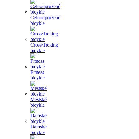
Celoodpružené
bicykle
Cross/Treking
bicykle
Fitness
bicykle
Mestské
bicykle
Dámske
bicykle