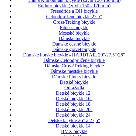
Trail a Allmountain bicykle (zdvih 120-150 mm)
Enduro bicykle (zdvih 150 - 170 mm)
Freeedride a DH bicykle
Celoodpružené bicykle 27.5"
Cross/Treking bicykle
Fitness bicykle
Mestské bicykle
Dámske bicykle
Dámske cestné bicykle
Dámske gravel bicykle
Dámske horské bicykle - HARDTAIL 29"/27,5"/26"
Dámske Celoodpružené bicykle
Dámske Cross/Treking bicykle
Dámske mestské bicykle
Dámske fitness bicykle
Detské bicykle
Odrážadlá
Detské bicykle 12"
Detské bicykle 16"
Detské bicykle 18"
Detské bicykle 20"
Detské bicykle 24"
Detské bicykle 26" a 27,5"
Detské bicykle 14"
BMX bicykle