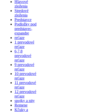
Hlavové
zloženia
Stredové
zloženia
Predstavce
Podložky pod
predstavec,
expandre
reťaze
1 prevodové
reťaze
6,7,8
prevodové
reťaze
9 prevodové
reťaze
10 prevodové
reťaze
11 prevodové
reťaze
12 prevodové
reťaze
spojky a nity
Remene
Kľuky a