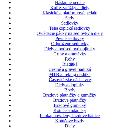
Nášlapné pedále
Kufre-zarážky a diely
Klasické a platformové pedále
Sady
Sedlovky
Teleskopické sedlovky
Ovládacie páčky na sedlovky a diely
Pevné sedlovky
Odpružené sedlovky
Diely a podsedlové objímky
Gripy a omotávky
Rohy
Riaditká
Cestné a gravel riaditká
MTB a treking riaditká
Časovkárske nádstavce
Diely a doplnky
Brzdy
Brzdové platničky a gumičky
Brzdové platničky
Brzdové gumičky
Kotúče a adaptéry
Lanká, bowdeny, brzdové hadice
Kotúčové brzdy
Diely