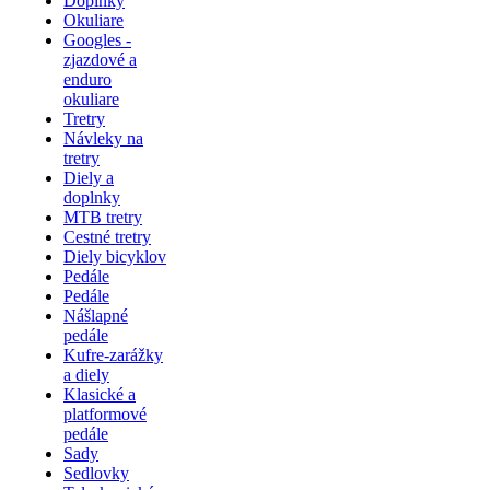
Doplnky
Okuliare
Googles -
zjazdové a
enduro
okuliare
Tretry
Návleky na
tretry
Diely a
doplnky
MTB tretry
Cestné tretry
Diely bicyklov
Pedále
Pedále
Nášlapné
pedále
Kufre-zarážky
a diely
Klasické a
platformové
pedále
Sady
Sedlovky