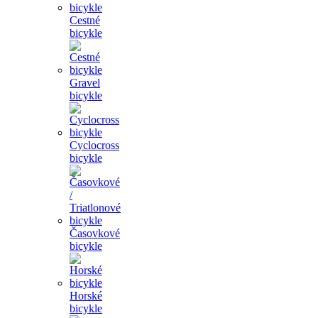
Cestné
bicykle
Gravel
bicykle
Cyclocross
bicykle
Časovkové
bicykle
Horské
bicykle