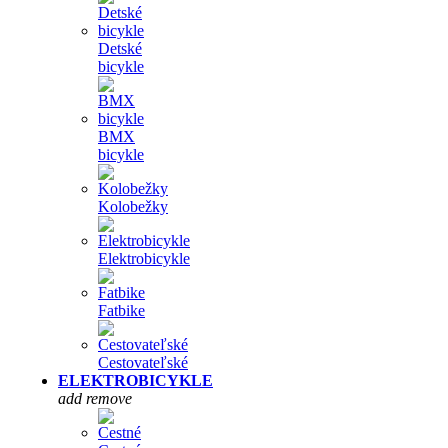
Detské
bicykle
BMX
bicykle
Kolobežky
Elektrobicykle
Fatbike
Cestovateľské
ELEKTROBICYKLE
add
remove