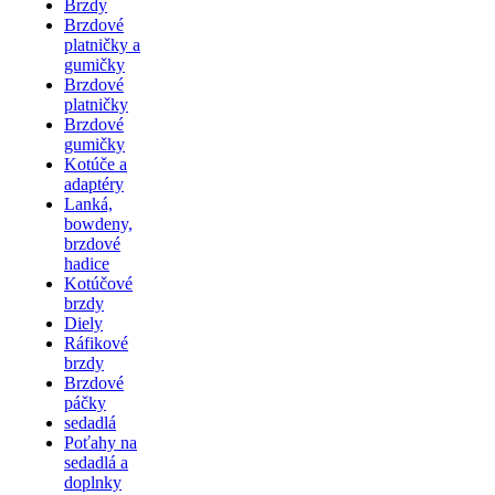
Brzdy
Brzdové
platničky a
gumičky
Brzdové
platničky
Brzdové
gumičky
Kotúče a
adaptéry
Lanká,
bowdeny,
brzdové
hadice
Kotúčové
brzdy
Diely
Ráfikové
brzdy
Brzdové
páčky
sedadlá
Poťahy na
sedadlá a
doplnky