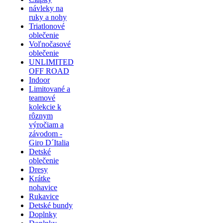
návleky na
ruky a nohy
Triatlonové
oblečenie
Voľnočasové
oblečenie
UNLIMITED
OFF ROAD
Indoor
Limitované a
teamové
kolekcie k
rôznym
výročiam a
závodom -
Giro D´Italia
Detské
oblečenie
Dresy
Krátke
nohavice
Rukavice
Detské bundy
Doplnky