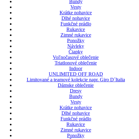
Bundy
Vesty
Krátke nohavice
Dlhé nohavice
Funkčné prádlo
Rukavice
Zimné rukavice
Ponožky
Návleky
Čiapky
Voľnočasové oblečenie
Triatlonové oblečenie
Indoor
UNLIMITED OFF ROAD
Limitované a teamové kolekcie napr. Giro D´Italia
Dámske oblečenie
Dresy
Bundy
Vesty
Krátke nohavice
Dlhé nohavice
Funkčné prádlo
Rukavice
Zimné rukavice
Ponožky