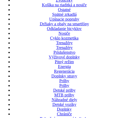
Zvončeky
Košíka na riaditká a nosiče
Ostatné
Spätné zrkadlá
Upínacie popruhy
Držiaky a obaly na smartfóny
Odkladanie bicyklov
Nosiče
Cyklo kozmetika
Trenažéry
Trenažéry
Príslušenstvo
Výživové doplnky
Pitný režim
Energia
Regenerácia
Doplnky stravy
Prilby
Prilby
Detské prilby
MTB prilby
Náhradné diely
Detské vozíky
Doplnky
Chrániče