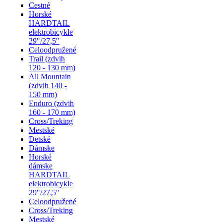
Cestné
Horské
HARDTAIL
elektrobicykle
29"/27,5"
Celoodpružené
Trail (zdvih
120 - 130 mm)
All Mountain
(zdvih 140 -
150 mm)
Enduro (zdvih
160 - 170 mm)
Cross/Treking
Mestské
Detské
Dámske
Horské
dámske
HARDTAIL
elektrobicykle
29"/27,5"
Celoodpružené
Cross/Treking
Mestské