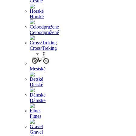
Cestné
Horské
Celoodpružené
Cross/Treking
Mestské
Detské
Dámske
Fitnes
Gravel