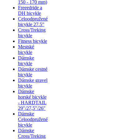
150 - 170 mm)
Freeedride a
DH bicykle
Celoodpružené
bicykle 27.5"
Cross/Treking
bicykle
Fitness bicykle
Mestské
bicykle
Dámske
bicykle
Dámske cestné
bicykle
Dámske gravel
bicykle
Dámske
horské bicykle
- HARDTAIL
29"/27,5"/26"
Dámske
Celoodpružené
bicykle
Dámske
Cross/Treking