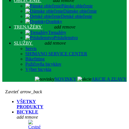
OBLEČENIE
add
remove
Pánske oblečenie
Dámske oblečenie
Detské oblečenie
Doplnky
TRENAŽÉRY
add
remove
Trenažéry
Príslušenstvo
SLUŽBY
add
remove
Servis
SHIMANO SERVICE CENTER
Bikefitting
Požičovňa bicyklov
Výber bicykla
NOVINKY
AKCIE A ZĽAVY
Zavrieť
arrow_back
VŠETKY
PRODUKTY
BICYKLE
add
remove