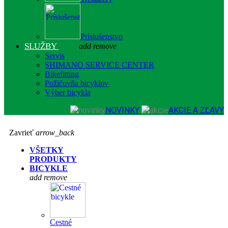
Príslušenstvo
SLUŽBY
add
remove
Servis
SHIMANO SERVICE CENTER
Bikefitting
Požičovňa bicyklov
Výber bicykla
NOVINKY
AKCIE A ZĽAVY
Zavrieť
arrow_back
VŠETKY
PRODUKTY
BICYKLE
add
remove
Cestné