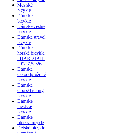
Mestské
bicykle
Dámske
bicykle
Dámske cestné
bicykle
Dámske gravel
bicykle
Dámske
horské bicykle
- HARDTAIL
29"/27,5"/26"
Dámske
Celoodpružené
bicykle
Dámske
Cross/Treking
bicykle
Dámske
mestské
bicykle
Dámske
fitness bicykle
Detské bicykle