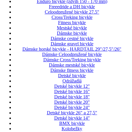
Enduro bicykle (zdvih 150 - 170 mm)
Freeedride a DH bicykle
Celoodpružené bicykle 27.5"
Cross/Treking bicykle
Fitness bicykle
Mestské bicykle
Dámske bicykle
Dámske cestné bicykle
Dámske gravel bicykle
Dámske horské bicykle - HARDTAIL 29"/27,5"/26"
Dámske Celoodpružené bicykle
Dámske Cross/Treking bicykle
Dámske mestské bicykle
Dámske fitness bicykle
Detské bicykle
Odrážadlá
Detské bicykle 12"
Detské bicykle 16"
Detské bicykle 18"
Detské bicykle 20"
Detské bicykle 24"
Detské bicykle 26" a 27,5"
Detské bicykle 14"
BMX bicykle
Kolobežky