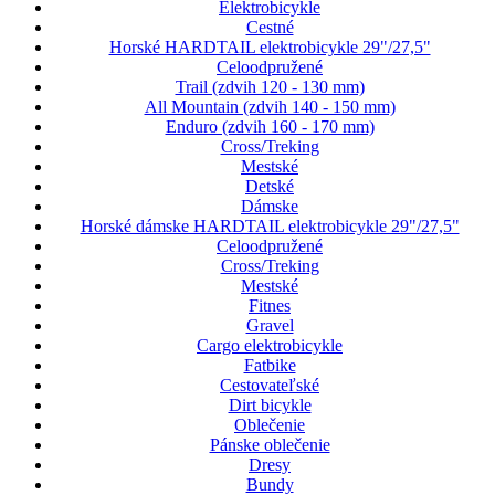
Elektrobicykle
Cestné
Horské HARDTAIL elektrobicykle 29"/27,5"
Celoodpružené
Trail (zdvih 120 - 130 mm)
All Mountain (zdvih 140 - 150 mm)
Enduro (zdvih 160 - 170 mm)
Cross/Treking
Mestské
Detské
Dámske
Horské dámske HARDTAIL elektrobicykle 29"/27,5"
Celoodpružené
Cross/Treking
Mestské
Fitnes
Gravel
Cargo elektrobicykle
Fatbike
Cestovateľské
Dirt bicykle
Oblečenie
Pánske oblečenie
Dresy
Bundy