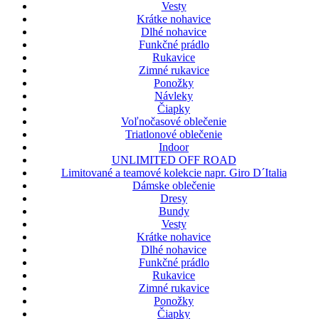
Vesty
Krátke nohavice
Dlhé nohavice
Funkčné prádlo
Rukavice
Zimné rukavice
Ponožky
Návleky
Čiapky
Voľnočasové oblečenie
Triatlonové oblečenie
Indoor
UNLIMITED OFF ROAD
Limitované a teamové kolekcie napr. Giro D´Italia
Dámske oblečenie
Dresy
Bundy
Vesty
Krátke nohavice
Dlhé nohavice
Funkčné prádlo
Rukavice
Zimné rukavice
Ponožky
Čiapky