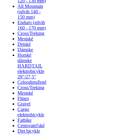
120 - 130 mm)
All Mountain
(zdvih 140 -
150 mm)
Enduro (zdvih
160 - 170 mm)
Cross/Treking
Mestské
Detské
Dámske
Horské
dámske
HARDTAIL
elektrobicykle
29"/27,5"
Celoodpružené
Cross/Treking
Mestské
Fitnes
Gravel
Cargo
elektrobicykle
Fatbike
Cestovateľské
Dirt bicykle