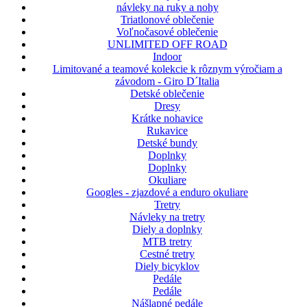
návleky na ruky a nohy
Triatlonové oblečenie
Voľnočasové oblečenie
UNLIMITED OFF ROAD
Indoor
Limitované a teamové kolekcie k rôznym výročiam a
závodom - Giro D´Italia
Detské oblečenie
Dresy
Krátke nohavice
Rukavice
Detské bundy
Doplnky
Doplnky
Okuliare
Googles - zjazdové a enduro okuliare
Tretry
Návleky na tretry
Diely a doplnky
MTB tretry
Cestné tretry
Diely bicyklov
Pedále
Pedále
Nášlapné pedále