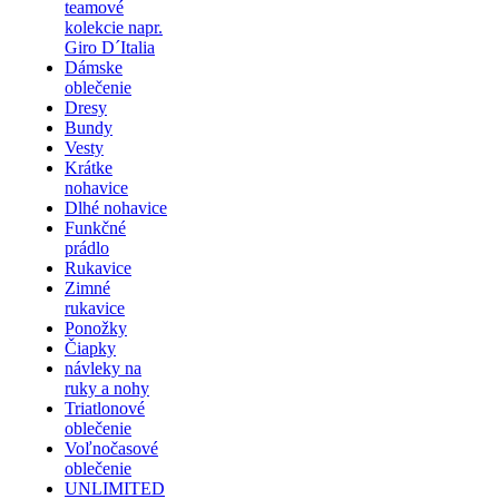
teamové
kolekcie napr.
Giro D´Italia
Dámske
oblečenie
Dresy
Bundy
Vesty
Krátke
nohavice
Dlhé nohavice
Funkčné
prádlo
Rukavice
Zimné
rukavice
Ponožky
Čiapky
návleky na
ruky a nohy
Triatlonové
oblečenie
Voľnočasové
oblečenie
UNLIMITED