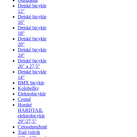
Odrážadlá
Detské bicykle
12"
Detské bicykle
16"
Detské bicykle
18"
Detské bicykle
20"
Detské bicykle
24"
Detské bicykle
26" a 27,5"
Detské bicykle
14"
BMX bicykle
Kolobežky
Elektrobicykle
Cestné
Horské
HARDTAIL
elektrobicykle
29"/27,5"
Celoodpružené
Trail (zdvih