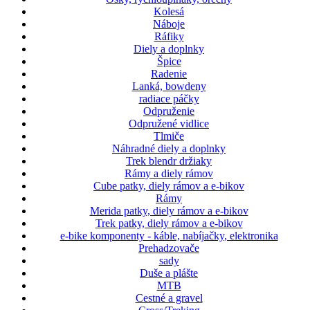
Kolesá
Náboje
Ráfiky
Diely a doplnky
Špice
Radenie
Lanká, bowdeny
radiace páčky
Odpruženie
Odpružené vidlice
Tlmiče
Náhradné diely a doplnky
Trek blendr držiaky
Rámy a diely rámov
Cube patky, diely rámov a e-bikov
Rámy
Merida patky, diely rámov a e-bikov
Trek patky, diely rámov a e-bikov
e-bike komponenty - káble, nabíjačky, elektronika
Prehadzovače
sady
Duše a plášte
MTB
Cestné a gravel