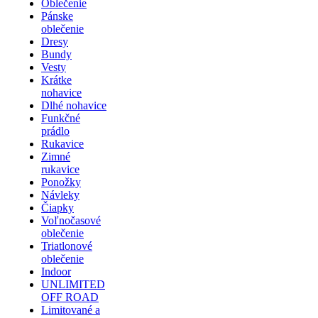
Oblečenie
Pánske
oblečenie
Dresy
Bundy
Vesty
Krátke
nohavice
Dlhé nohavice
Funkčné
prádlo
Rukavice
Zimné
rukavice
Ponožky
Návleky
Čiapky
Voľnočasové
oblečenie
Triatlonové
oblečenie
Indoor
UNLIMITED
OFF ROAD
Limitované a