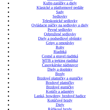
Kufre-zarážky a diely
Klasické a platformové pedále
Sady
Sedlovky
Teleskopické sedlovky
Ovládacie páčky na sedlovky a diely
Pevné sedlovky
Odpružené sedlovky
Diely a podsedlové objímky
Gripy a omotávky
Rohy
Riaditká
Cestné a gravel riaditká
MTB a treking riaditká
Časovkárske nádstavce
Diely a doplnky
Brzdy
Brzdové platničky a gumičky
Brzdové platničky
Brzdové gumičky
Kotúče a adaptéry
Lanká, bowdeny, brzdové hadice
Kotúčové brzdy
Diely
Ráfikové brzdy