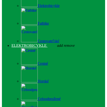
Elektrobicykle
Fatbike
Cestovateľské
ELEKTROBICYKLE
add
remove
Cestné
Horské
Celoodpružené