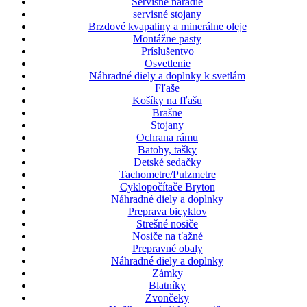
Servisné náradie
servisné stojany
Brzdové kvapaliny a minerálne oleje
Montážne pasty
Príslušentvo
Osvetlenie
Náhradné diely a doplnky k svetlám
Fľaše
Košíky na fľašu
Brašne
Stojany
Ochrana rámu
Batohy, tašky
Detské sedačky
Tachometre/Pulzmetre
Cyklopočítače Bryton
Náhradné diely a doplnky
Preprava bicyklov
Strešné nosiče
Nosiče na ťažné
Prepravné obaly
Náhradné diely a doplnky
Zámky
Blatníky
Zvončeky