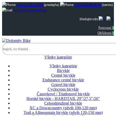
+421 37 38 11 584
(predajňa)
+421 910 88 66 44
(servis)
info@dolomitybike.sk
Sledujte nás
Porovnať
0
Obľúbené
0
Všetky kategórie
Všetky kategórie
Bicykle
Cestné bicykle
Endurance cestné bicykle
Gravel bicykle
Cyclocross bicykle
Časovkové / Triatlonové bicykle
Horské bicykle - HARDTAIL 29"/27,5"/26"
Celoodpružené bicykle
XC a Downcountry (zdvih 100-120 mm)
Trail a Allmountain bicykle (zdvih 120-150 mm)