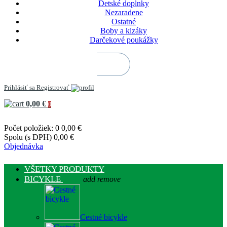
Detské doplnky
Nezaradene
Ostatné
Boby a klzáky
Darčekové poukážky
Prihlásiť sa
Registrovať
0,00 €
0
Počet položiek: 0
0,00 €
Spolu (s DPH)
0,00 €
Objednávka
VŠETKY PRODUKTY
BICYKLE
add
remove
Cestné bicykle