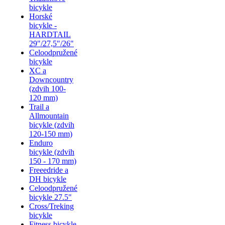
bicykle
Horské
bicykle -
HARDTAIL
29"/27,5"/26"
Celoodpružené
bicykle
XC a
Downcountry
(zdvih 100-
120 mm)
Trail a
Allmountain
bicykle (zdvih
120-150 mm)
Enduro
bicykle (zdvih
150 - 170 mm)
Freeedride a
DH bicykle
Celoodpružené
bicykle 27.5"
Cross/Treking
bicykle
Fitness bicykle