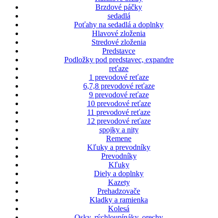
Brzdové páčky
sedadlá
Poťahy na sedadlá a doplnky
Hlavové zloženia
Stredové zloženia
Predstavce
Podložky pod predstavec, expandre
reťaze
1 prevodové reťaze
6,7,8 prevodové reťaze
9 prevodové reťaze
10 prevodové reťaze
11 prevodové reťaze
12 prevodové reťaze
spojky a nity
Remene
Kľuky a prevodníky
Prevodníky
Kľuky
Diely a doplnky
Kazety
Prehadzovače
Kladky a ramienka
Kolesá
Osky, rýchloupínáky, orechy