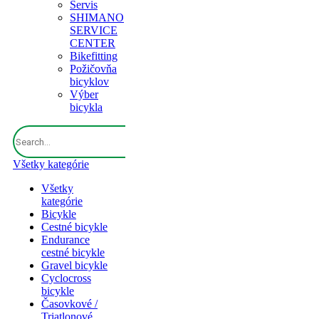
Servis
SHIMANO
SERVICE
CENTER
Bikefitting
Požičovňa
bicyklov
Výber
bicykla
Všetky kategórie
Všetky
kategórie
Bicykle
Cestné bicykle
Endurance
cestné bicykle
Gravel bicykle
Cyclocross
bicykle
Časovkové /
Triatlonové