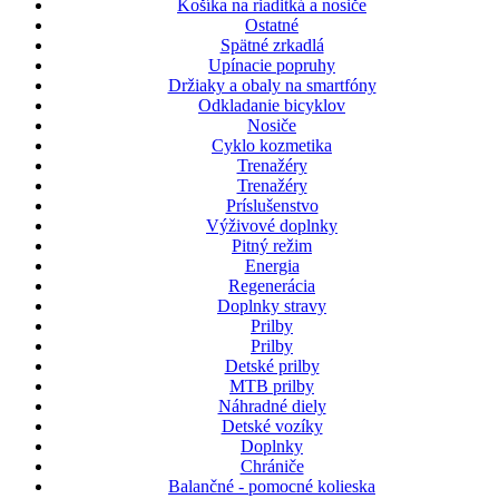
Košíka na riaditká a nosiče
Ostatné
Spätné zrkadlá
Upínacie popruhy
Držiaky a obaly na smartfóny
Odkladanie bicyklov
Nosiče
Cyklo kozmetika
Trenažéry
Trenažéry
Príslušenstvo
Výživové doplnky
Pitný režim
Energia
Regenerácia
Doplnky stravy
Prilby
Prilby
Detské prilby
MTB prilby
Náhradné diely
Detské vozíky
Doplnky
Chrániče
Balančné - pomocné kolieska