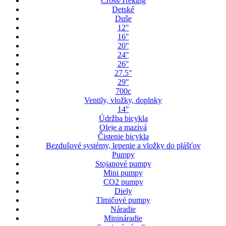
Cross/Treking
Detské
Duše
12"
16"
20"
24"
26"
27.5"
29"
700c
Ventily, vložky, doplnky
14"
Údržba bicykla
Oleje a mazivá
Čistenie bicykla
Bezdušové systémy, lepenie a vložky do plášťov
Pumpy
Stojanové pumpy
Mini pumpy
CO2 pumpy
Diely
Tlmičové pumpy
Náradie
Minináradie