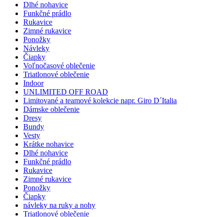
Dlhé nohavice
Funkčné prádlo
Rukavice
Zimné rukavice
Ponožky
Návleky
Čiapky
Voľnočasové oblečenie
Triatlonové oblečenie
Indoor
UNLIMITED OFF ROAD
Limitované a teamové kolekcie napr. Giro D´Italia
Dámske oblečenie
Dresy
Bundy
Vesty
Krátke nohavice
Dlhé nohavice
Funkčné prádlo
Rukavice
Zimné rukavice
Ponožky
Čiapky
návleky na ruky a nohy
Triatlonové oblečenie