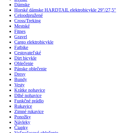
Dámske
Horské dámske HARDTAIL elektrobicykle 29"/27,5"
Celoodpružené
Cross/Treking
Mestské
Fitnes
Gravel
Cargo elektrobicykle
Fatbike
Cestovateľské
Dirt bicykle
Oblečenie
Pánske oblečenie
Dresy
Bundy
Vesty
Krátke nohavice
Dlhé nohavice
Funkčné prádlo
Rukavice
Zimné rukavice
Ponožky
Návleky
Čiapky
Voľnočasové oblečenie