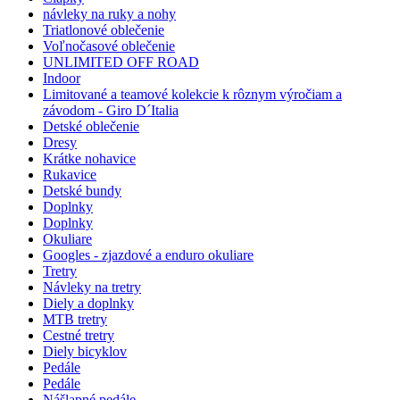
návleky na ruky a nohy
Triatlonové oblečenie
Voľnočasové oblečenie
UNLIMITED OFF ROAD
Indoor
Limitované a teamové kolekcie k rôznym výročiam a
závodom - Giro D´Italia
Detské oblečenie
Dresy
Krátke nohavice
Rukavice
Detské bundy
Doplnky
Doplnky
Okuliare
Googles - zjazdové a enduro okuliare
Tretry
Návleky na tretry
Diely a doplnky
MTB tretry
Cestné tretry
Diely bicyklov
Pedále
Pedále
Nášlapné pedále