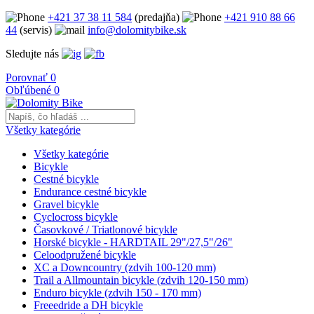
+421 37 38 11 584
(predajňa)
+421 910 88 66
44
(servis)
info@dolomitybike.sk
Sledujte nás
Porovnať
0
Obľúbené
0
Všetky kategórie
Všetky kategórie
Bicykle
Cestné bicykle
Endurance cestné bicykle
Gravel bicykle
Cyclocross bicykle
Časovkové / Triatlonové bicykle
Horské bicykle - HARDTAIL 29"/27,5"/26"
Celoodpružené bicykle
XC a Downcountry (zdvih 100-120 mm)
Trail a Allmountain bicykle (zdvih 120-150 mm)
Enduro bicykle (zdvih 150 - 170 mm)
Freeedride a DH bicykle