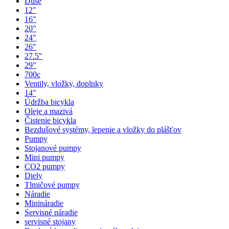
Duše
12"
16"
20"
24"
26"
27.5"
29"
700c
Ventily, vložky, doplnky
14"
Údržba bicykla
Oleje a mazivá
Čistenie bicykla
Bezdušové systémy, lepenie a vložky do plášťov
Pumpy
Stojanové pumpy
Mini pumpy
CO2 pumpy
Diely
Tlmičové pumpy
Náradie
Minináradie
Servisné náradie
servisné stojany