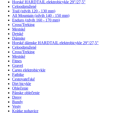
Horské HARDTAIL elektrobicykle 29"/27,5"
Celoodpružené
Trail (zdvih 120 - 130 mm)
All Mountain (zdvih 140 - 150 mm)
Enduro (zdvih 160 - 170 mm)
Cross/Treking
Mestské
Detské
Dámske
Horské dámske HARDTAIL elektrobicykle 29"/27,5"
Celoodpružené
Cross/Treking
Mestské
Fitnes
Gravel
Cargo elektrobicykle
Fatbike
Cestovateľské
Dirt bicykle
Oblečenie
Pánske oblečenie
Dresy
Bundy
Vesty
Krátke nohavice