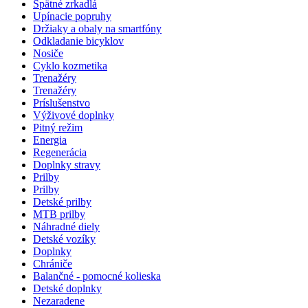
Spätné zrkadlá
Upínacie popruhy
Držiaky a obaly na smartfóny
Odkladanie bicyklov
Nosiče
Cyklo kozmetika
Trenažéry
Trenažéry
Príslušenstvo
Výživové doplnky
Pitný režim
Energia
Regenerácia
Doplnky stravy
Prilby
Prilby
Detské prilby
MTB prilby
Náhradné diely
Detské vozíky
Doplnky
Chrániče
Balančné - pomocné kolieska
Detské doplnky
Nezaradene