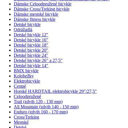
Dámske Celoodpružené bicykle
Dámske Cross/Treking bicykle
Dámske mestské bicykle
Dámske fitness bicykle
Detské bicykle
Odrážadlá
Detské bicykle 12"
Detské bicykle 16"
Detské bicykle 18"
Detské bicykle 20"
Detské bicykle 24"
Detské bicykle 26" a 27,5"
Detské bicykle 14"
BMX bicykle
Kolobežky
Elektrobicykle
Cestné
Horské HARDTAIL elektrobicykle 29"/27,5"
Celoodpružené
Trail (zdvih 120 - 130 mm)
All Mountain (zdvih 140 - 150 mm)
Enduro (zdvih 160 - 170 mm)
Cross/Treking
Mestské
Detské