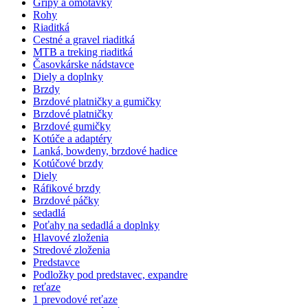
Gripy a omotávky
Rohy
Riaditká
Cestné a gravel riaditká
MTB a treking riaditká
Časovkárske nádstavce
Diely a doplnky
Brzdy
Brzdové platničky a gumičky
Brzdové platničky
Brzdové gumičky
Kotúče a adaptéry
Lanká, bowdeny, brzdové hadice
Kotúčové brzdy
Diely
Ráfikové brzdy
Brzdové páčky
sedadlá
Poťahy na sedadlá a doplnky
Hlavové zloženia
Stredové zloženia
Predstavce
Podložky pod predstavec, expandre
reťaze
1 prevodové reťaze