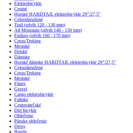
Elektrobicykle
Cestné
Horské HARDTAIL elektrobicykle 29"/27,5"
Celoodpružené
Trail (zdvih 120 - 130 mm)
All Mountain (zdvih 140 - 150 mm)
Enduro (zdvih 160 - 170 mm)
Cross/Treking
Mestské
Detské
Dámske
Horské dámske HARDTAIL elektrobicykle 29"/27,5"
Celoodpružené
Cross/Treking
Mestské
Fitnes
Gravel
Cargo elektrobicykle
Fatbike
Cestovateľské
Dirt bicykle
Oblečenie
Pánske oblečenie
Dresy
Bundy