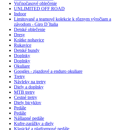
Voľnočasové oblečenie
UNLIMITED OFF ROAD
Indoor
Limitované a teamové kolekcie k rôznym výročiam a
závodom - Giro D´Italia
Detské oblečenie
Dresy
Krátke nohavice
Rukavice
Detské bundy
Doplnky
Doplnky
Okuliare
Googles - zjazdové a enduro okuliare
Tretry
Návleky na tretry
Diely a doplnky
MTB tretry
Cestné tretry
Diely bicyklov
Pedále
Pedále
Nášlapné pedále
Kufre-zarážky a diely
Klasické a platformové pedále