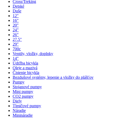
Cross/Treking
Detské
Duše
12"
16"
20"
24"
26"
27.5"
29"
700c
Ventily, vložky, doplnky
14"
Údržba bicykla
Oleje a mazivá
Čistenie bicykla
Bezdušové systémy, lepenie a vložky do plášťov
Pumpy
Stojanové pumpy
Mini pumpy
CO2 pumpy
Diely
Tlmičové pumpy
Náradie
Minináradie