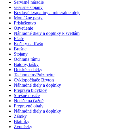
Servisné náradie
servisné stojany
Brzdové kvapaliny a minerálne oleje
Montážne pasty
Príslušentvo
Osvetlenie
Náhradné diely a doplnky k svetlám
Fľaše
Košíky na fľašu
Brašne
Stojany
Ochrana rámu
Batohy, tašky
Detské sedačky
Tachometre/Pulzmetre
Cyklopočítače Bryton
Náhradné diely a doplnky
Preprava bicyklov
Strešné nosiče
Nosiče na ťažné
Prepravné obaly
Náhradné diely a doplnky
Zámky
Blatníky
Zvončeky