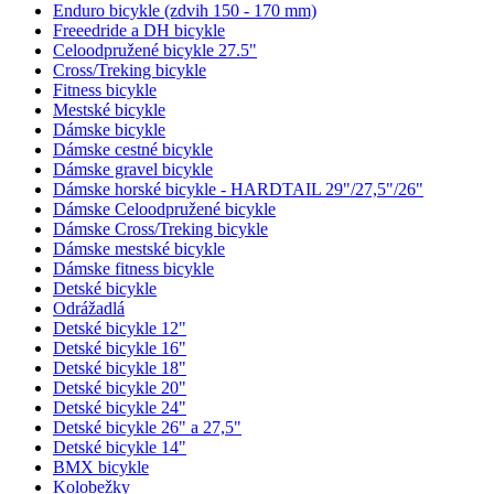
Enduro bicykle (zdvih 150 - 170 mm)
Freeedride a DH bicykle
Celoodpružené bicykle 27.5"
Cross/Treking bicykle
Fitness bicykle
Mestské bicykle
Dámske bicykle
Dámske cestné bicykle
Dámske gravel bicykle
Dámske horské bicykle - HARDTAIL 29"/27,5"/26"
Dámske Celoodpružené bicykle
Dámske Cross/Treking bicykle
Dámske mestské bicykle
Dámske fitness bicykle
Detské bicykle
Odrážadlá
Detské bicykle 12"
Detské bicykle 16"
Detské bicykle 18"
Detské bicykle 20"
Detské bicykle 24"
Detské bicykle 26" a 27,5"
Detské bicykle 14"
BMX bicykle
Kolobežky