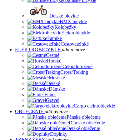
Dámske bicykle
Detské bicykle
BMX bicykle
Kolobežky
Elektrobicykle
Fatbike
Cestovateľské
ELEKTROBICYKLE
add
remove
Cestné
Horské
Celoodpružené
Cross/Treking
Mestské
Detské
Dámske
Fitnes
Gravel
Cargo elektrobicykle
OBLEČENIE
add
remove
Pánske oblečenie
Dámske oblečenie
Detské oblečenie
Doplnky
TRENAŽÉRY
add
remove