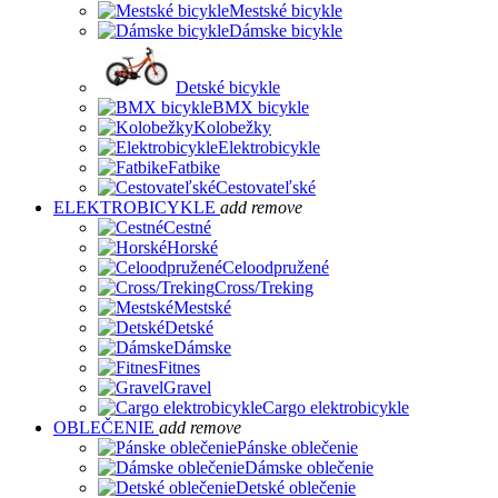
Mestské bicykle
Dámske bicykle
Detské bicykle
BMX bicykle
Kolobežky
Elektrobicykle
Fatbike
Cestovateľské
ELEKTROBICYKLE
add
remove
Cestné
Horské
Celoodpružené
Cross/Treking
Mestské
Detské
Dámske
Fitnes
Gravel
Cargo elektrobicykle
OBLEČENIE
add
remove
Pánske oblečenie
Dámske oblečenie
Detské oblečenie