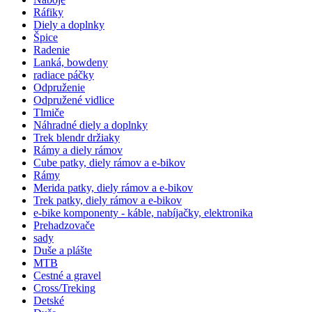
Ráfiky
Diely a doplnky
Špice
Radenie
Lanká, bowdeny
radiace páčky
Odpruženie
Odpružené vidlice
Tlmiče
Náhradné diely a doplnky
Trek blendr držiaky
Rámy a diely rámov
Cube patky, diely rámov a e-bikov
Rámy
Merida patky, diely rámov a e-bikov
Trek patky, diely rámov a e-bikov
e-bike komponenty - káble, nabíjačky, elektronika
Prehadzovače
sady
Duše a plášte
MTB
Cestné a gravel
Cross/Treking
Detské