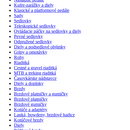
Kufre-zarážky a diely
Klasické a platformové pedále
Sady
Sedlovky
Teleskopické sedlovky
Ovládacie páčky na sedlovky a diely
Pevné sedlovky
Odpružené sedlovky
Diely a podsedlové objímky
Gripy a omotávky
Rohy
Riaditká
Cestné a gravel riaditká
MTB a treking riaditká
Časovkárske nádstavce
Diely a doplnky
Brzdy
Brzdové platničky a gumičky
Brzdové platničky
Brzdové gumičky
Kotúče a adaptéry
Lanká, bowdeny, brzdové hadice
Kotúčové brzdy
Diely