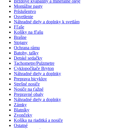
Brzdové kvapaliny a minerálne oleje
Montážne pasty
Príslušentvo
Osvetlenie
Náhradné diely a doplnky k svetlám
Fľaše
Košíky na fľašu
Brašne
Stojany
Ochrana rámu
Batohy, tašky
Detské sedačky
Tachometre/Pulzmetre
Cyklopočítače Bryton
Náhradné diely a doplnky
Preprava bicyklov
Strešné nosiče
Nosiče na ťažné
Prepravné obaly
Náhradné diely a doplnky
Zámky
Blatníky
Zvončeky
Košíka na riaditká a nosiče
Ostatné