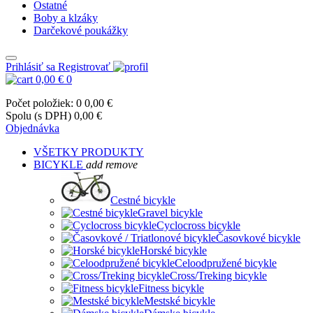
Ostatné
Boby a klzáky
Darčekové poukážky
Prihlásiť sa
Registrovať
0,00 €
0
Počet položiek: 0
0,00 €
Spolu (s DPH)
0,00 €
Objednávka
VŠETKY PRODUKTY
BICYKLE
add
remove
Cestné bicykle
Gravel bicykle
Cyclocross bicykle
Časovkové bicykle
Horské bicykle
Celoodpružené bicykle
Cross/Treking bicykle
Fitness bicykle
Mestské bicykle