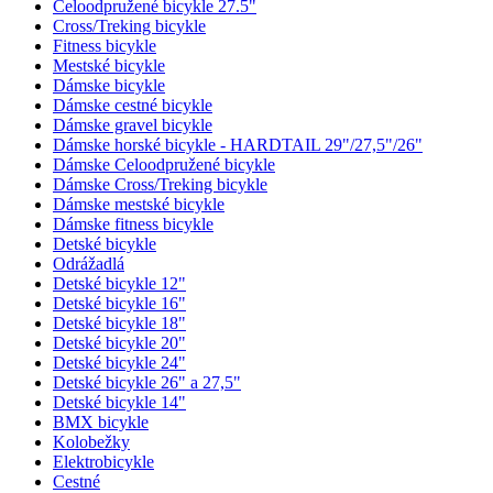
Celoodpružené bicykle 27.5"
Cross/Treking bicykle
Fitness bicykle
Mestské bicykle
Dámske bicykle
Dámske cestné bicykle
Dámske gravel bicykle
Dámske horské bicykle - HARDTAIL 29"/27,5"/26"
Dámske Celoodpružené bicykle
Dámske Cross/Treking bicykle
Dámske mestské bicykle
Dámske fitness bicykle
Detské bicykle
Odrážadlá
Detské bicykle 12"
Detské bicykle 16"
Detské bicykle 18"
Detské bicykle 20"
Detské bicykle 24"
Detské bicykle 26" a 27,5"
Detské bicykle 14"
BMX bicykle
Kolobežky
Elektrobicykle
Cestné