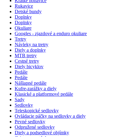
Krátke nohavice
Rukavice
Detské bundy
Doplnky
Doplnky
Okuliare
Googles - zjazdové a enduro okuliare
Tretry
Návleky na tretry
Diely a doplnky
MTB tretry
Cestné tretry
Diely bicyklov
Pedále
Pedále
Nášlapné pedále
Kufre-zarážky a diely
Klasické a platformové pedále
Sady
Sedlovky
Teleskopické sedlovky
Ovládacie páčky na sedlovky a diely
Pevné sedlovky
Odpružené sedlovky
Diely a podsedlové objímky