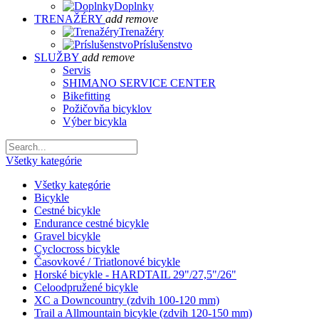
Doplnky
TRENAŽÉRY
add
remove
Trenažéry
Príslušenstvo
SLUŽBY
add
remove
Servis
SHIMANO SERVICE CENTER
Bikefitting
Požičovňa bicyklov
Výber bicykla
Všetky kategórie
Všetky kategórie
Bicykle
Cestné bicykle
Endurance cestné bicykle
Gravel bicykle
Cyclocross bicykle
Časovkové / Triatlonové bicykle
Horské bicykle - HARDTAIL 29"/27,5"/26"
Celoodpružené bicykle
XC a Downcountry (zdvih 100-120 mm)
Trail a Allmountain bicykle (zdvih 120-150 mm)