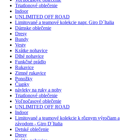
Triatlonové oblečenie
Indoor
UNLIMITED OFF ROAD
Limitované a teamové kolekcie napr. Giro D´Italia
Dámske oblečenie
Dresy
Bundy
Vesty
Krátke nohavice
Dlhé nohavice
Funkčné prádlo
Rukavice
Zimné rukavice
Ponožky
Čiapky
návleky na ruky a nohy
Triatlonové oblečenie
Voľnočasové oblečenie
UNLIMITED OFF ROAD
Indoor
Limitované a teamové kolekcie k rôznym výročiam a
závodom - Giro D´Italia
Detské oblečenie
Dresy