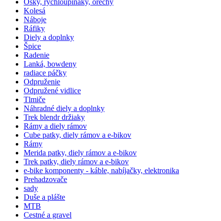
Osky, rýchloupínáky, orechy
Kolesá
Náboje
Ráfiky
Diely a doplnky
Špice
Radenie
Lanká, bowdeny
radiace páčky
Odpruženie
Odpružené vidlice
Tlmiče
Náhradné diely a doplnky
Trek blendr držiaky
Rámy a diely rámov
Cube patky, diely rámov a e-bikov
Rámy
Merida patky, diely rámov a e-bikov
Trek patky, diely rámov a e-bikov
e-bike komponenty - káble, nabíjačky, elektronika
Prehadzovače
sady
Duše a plášte
MTB
Cestné a gravel