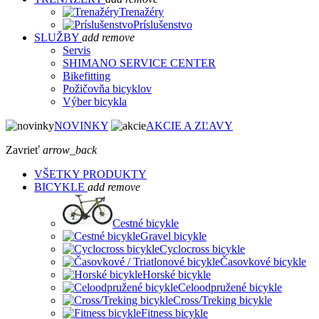
Trenažéry
Príslušenstvo
SLUŽBY
add
remove
Servis
SHIMANO SERVICE CENTER
Bikefitting
Požičovňa bicyklov
Výber bicykla
NOVINKY
AKCIE A ZĽAVY
Zavrieť
arrow_back
VŠETKY PRODUKTY
BICYKLE
add
remove
Cestné bicykle
Gravel bicykle
Cyclocross bicykle
Časovkové bicykle
Horské bicykle
Celoodpružené bicykle
Cross/Treking bicykle
Fitness bicykle