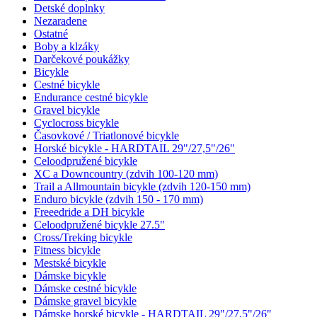
Detské doplnky
Nezaradene
Ostatné
Boby a klzáky
Darčekové poukážky
Bicykle
Cestné bicykle
Endurance cestné bicykle
Gravel bicykle
Cyclocross bicykle
Časovkové / Triatlonové bicykle
Horské bicykle - HARDTAIL 29"/27,5"/26"
Celoodpružené bicykle
XC a Downcountry (zdvih 100-120 mm)
Trail a Allmountain bicykle (zdvih 120-150 mm)
Enduro bicykle (zdvih 150 - 170 mm)
Freeedride a DH bicykle
Celoodpružené bicykle 27.5"
Cross/Treking bicykle
Fitness bicykle
Mestské bicykle
Dámske bicykle
Dámske cestné bicykle
Dámske gravel bicykle
Dámske horské bicykle - HARDTAIL 29"/27,5"/26"