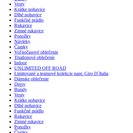
Vesty
Krátke nohavice
Dlhé nohavice
Funkčné prádlo
Rukavice
Zimné rukavice
Ponožky
Návleky
Čiapky
Voľnočasové oblečenie
Triatlonové oblečenie
Indoor
UNLIMITED OFF ROAD
Limitované a teamové kolekcie napr. Giro D´Italia
Dámske oblečenie
Dresy
Bundy
Vesty
Krátke nohavice
Dlhé nohavice
Funkčné prádlo
Rukavice
Zimné rukavice
Ponožky
Čiapky