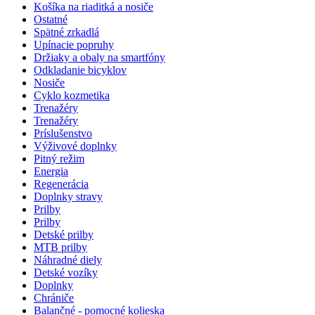
Košíka na riaditká a nosiče
Ostatné
Spätné zrkadlá
Upínacie popruhy
Držiaky a obaly na smartfóny
Odkladanie bicyklov
Nosiče
Cyklo kozmetika
Trenažéry
Trenažéry
Príslušenstvo
Výživové doplnky
Pitný režim
Energia
Regenerácia
Doplnky stravy
Prilby
Prilby
Detské prilby
MTB prilby
Náhradné diely
Detské vozíky
Doplnky
Chrániče
Balančné - pomocné kolieska