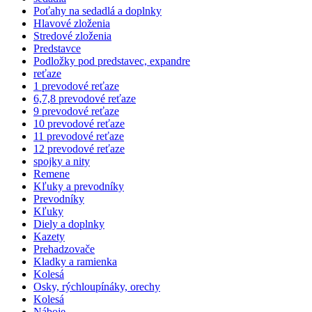
Poťahy na sedadlá a doplnky
Hlavové zloženia
Stredové zloženia
Predstavce
Podložky pod predstavec, expandre
reťaze
1 prevodové reťaze
6,7,8 prevodové reťaze
9 prevodové reťaze
10 prevodové reťaze
11 prevodové reťaze
12 prevodové reťaze
spojky a nity
Remene
Kľuky a prevodníky
Prevodníky
Kľuky
Diely a doplnky
Kazety
Prehadzovače
Kladky a ramienka
Kolesá
Osky, rýchloupínáky, orechy
Kolesá
Náboje