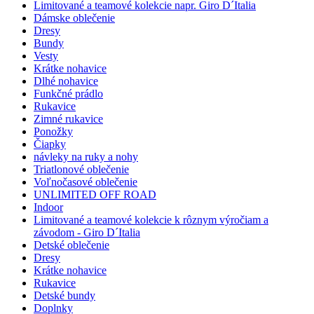
Limitované a teamové kolekcie napr. Giro D´Italia
Dámske oblečenie
Dresy
Bundy
Vesty
Krátke nohavice
Dlhé nohavice
Funkčné prádlo
Rukavice
Zimné rukavice
Ponožky
Čiapky
návleky na ruky a nohy
Triatlonové oblečenie
Voľnočasové oblečenie
UNLIMITED OFF ROAD
Indoor
Limitované a teamové kolekcie k rôznym výročiam a
závodom - Giro D´Italia
Detské oblečenie
Dresy
Krátke nohavice
Rukavice
Detské bundy
Doplnky