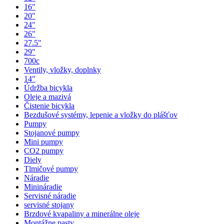
16"
20"
24"
26"
27.5"
29"
700c
Ventily, vložky, doplnky
14"
Údržba bicykla
Oleje a mazivá
Čistenie bicykla
Bezdušové systémy, lepenie a vložky do plášťov
Pumpy
Stojanové pumpy
Mini pumpy
CO2 pumpy
Diely
Tlmičové pumpy
Náradie
Minináradie
Servisné náradie
servisné stojany
Brzdové kvapaliny a minerálne oleje
Montážne pasty