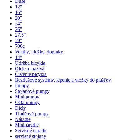
Duše
12"
16"
20"
24"
26"
27.5"
29"
700c
Ventily, vložky, doplnky
14"
Údržba bicykla
Oleje a mazivá
Čistenie bicykla
Bezdušové systémy, lepenie a vložky do plášťov
Pumpy
Stojanové pumpy
Mini pumpy
CO2 pumpy
Diely
Tlmičové pumpy
Náradie
Minináradie
Servisné náradie
servisné stojany