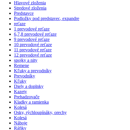
Hlavové zloženia
Stredové zloženia
Predstavce
Podložky pod predstavec, expandre
reťaze
1 prevodové reťaze
6,7,8 prevodové reťaze
9 prevodové reťaze
10 prevodové reťaze
11 prevodové reťaze
12 prevodové reťaze
spojky a nity
Remene
Kľuky a prevodníky
Prevodníky
Kľuky
Diely a doplnky
Kazety
Prehadzovače
Kladky a ramienka
Kolesá
Osky, rýchloupínáky, orechy
Kolesá
Náboje
Ráfiky