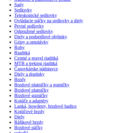
Sady
Sedlovky
Teleskopické sedlovky
Ovládacie páčky na sedlovky a diely
Pevné sedlovky
Odpružené sedlovky
Diely a podsedlové objímky
Gripy a omotávky
Rohy
Riaditká
Cestné a gravel riaditká
MTB a treking riaditká
Časovkárske nádstavce
Diely a doplnky
Brzdy
Brzdové platničky a gumičky
Brzdové platničky
Brzdové gumičky
Kotúče a adaptéry
Lanká, bowdeny, brzdové hadice
Kotúčové brzdy
Diely
Ráfikové brzdy
Brzdové páčky
sedadlá