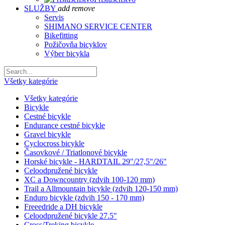
SLUŽBY
add
remove
Servis
SHIMANO SERVICE CENTER
Bikefitting
Požičovňa bicyklov
Výber bicykla
Všetky kategórie
Všetky kategórie
Bicykle
Cestné bicykle
Endurance cestné bicykle
Gravel bicykle
Cyclocross bicykle
Časovkové / Triatlonové bicykle
Horské bicykle - HARDTAIL 29"/27,5"/26"
Celoodpružené bicykle
XC a Downcountry (zdvih 100-120 mm)
Trail a Allmountain bicykle (zdvih 120-150 mm)
Enduro bicykle (zdvih 150 - 170 mm)
Freeedride a DH bicykle
Celoodpružené bicykle 27.5"
Cross/Treking bicykle