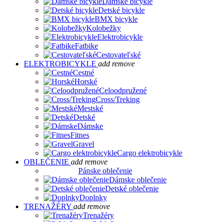
Dámske bicykle
Detské bicykle
BMX bicykle
Kolobežky
Elektrobicykle
Fatbike
Cestovateľské
ELEKTROBICYKLE
add
remove
Cestné
Horské
Celoodpružené
Cross/Treking
Mestské
Detské
Dámske
Fitnes
Gravel
Cargo elektrobicykle
OBLEČENIE
add
remove
Pánske oblečenie
Dámske oblečenie
Detské oblečenie
Doplnky
TRENAŽÉRY
add
remove
Trenažéry