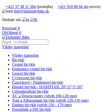
+421 37 38 11 584
(predajňa)
+421 910 88 66 44
(servis)
info@dolomitybike.sk
Sledujte nás
Porovnať
0
Obľúbené
0
Všetky kategórie
Všetky kategórie
Bicykle
Cestné bicykle
Endurance cestné bicykle
Gravel bicykle
Cyclocross bicykle
Časovkové / Triatlonové bicykle
Horské bicykle - HARDTAIL 29"/27,5"/26"
Celoodpružené bicykle
XC a Downcountry (zdvih 100-120 mm)
Trail a Allmountain bicykle (zdvih 120-150 mm)
Enduro bicykle (zdvih 150 - 170 mm)
Freeedride a DH bicykle