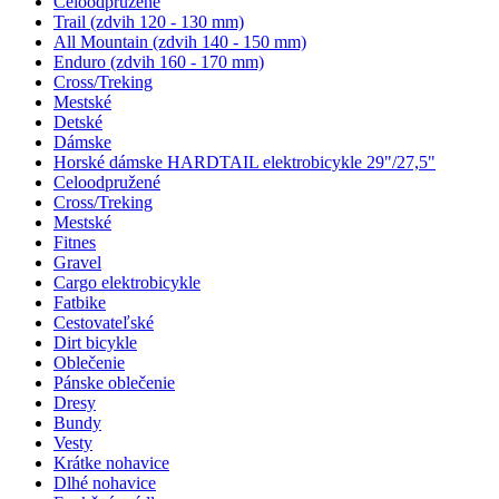
Celoodpružené
Trail (zdvih 120 - 130 mm)
All Mountain (zdvih 140 - 150 mm)
Enduro (zdvih 160 - 170 mm)
Cross/Treking
Mestské
Detské
Dámske
Horské dámske HARDTAIL elektrobicykle 29"/27,5"
Celoodpružené
Cross/Treking
Mestské
Fitnes
Gravel
Cargo elektrobicykle
Fatbike
Cestovateľské
Dirt bicykle
Oblečenie
Pánske oblečenie
Dresy
Bundy
Vesty
Krátke nohavice
Dlhé nohavice