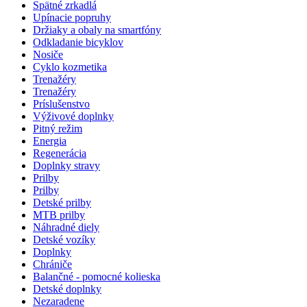
Spätné zrkadlá
Upínacie popruhy
Držiaky a obaly na smartfóny
Odkladanie bicyklov
Nosiče
Cyklo kozmetika
Trenažéry
Trenažéry
Príslušenstvo
Výživové doplnky
Pitný režim
Energia
Regenerácia
Doplnky stravy
Prilby
Prilby
Detské prilby
MTB prilby
Náhradné diely
Detské vozíky
Doplnky
Chrániče
Balančné - pomocné kolieska
Detské doplnky
Nezaradene