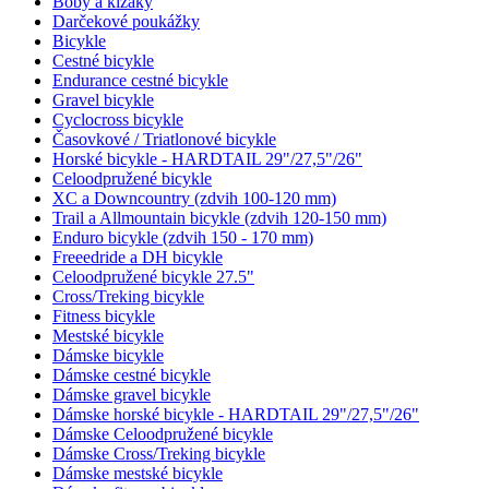
Boby a klzáky
Darčekové poukážky
Bicykle
Cestné bicykle
Endurance cestné bicykle
Gravel bicykle
Cyclocross bicykle
Časovkové / Triatlonové bicykle
Horské bicykle - HARDTAIL 29"/27,5"/26"
Celoodpružené bicykle
XC a Downcountry (zdvih 100-120 mm)
Trail a Allmountain bicykle (zdvih 120-150 mm)
Enduro bicykle (zdvih 150 - 170 mm)
Freeedride a DH bicykle
Celoodpružené bicykle 27.5"
Cross/Treking bicykle
Fitness bicykle
Mestské bicykle
Dámske bicykle
Dámske cestné bicykle
Dámske gravel bicykle
Dámske horské bicykle - HARDTAIL 29"/27,5"/26"
Dámske Celoodpružené bicykle
Dámske Cross/Treking bicykle
Dámske mestské bicykle