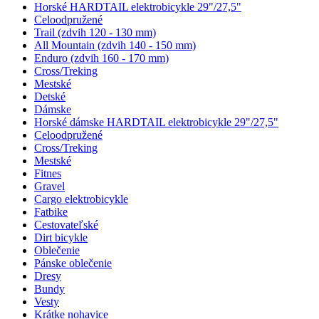
Horské HARDTAIL elektrobicykle 29"/27,5"
Celoodpružené
Trail (zdvih 120 - 130 mm)
All Mountain (zdvih 140 - 150 mm)
Enduro (zdvih 160 - 170 mm)
Cross/Treking
Mestské
Detské
Dámske
Horské dámske HARDTAIL elektrobicykle 29"/27,5"
Celoodpružené
Cross/Treking
Mestské
Fitnes
Gravel
Cargo elektrobicykle
Fatbike
Cestovateľské
Dirt bicykle
Oblečenie
Pánske oblečenie
Dresy
Bundy
Vesty
Krátke nohavice