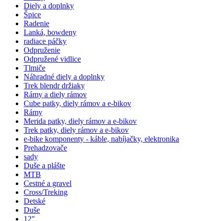
Diely a doplnky
Špice
Radenie
Lanká, bowdeny
radiace páčky
Odpruženie
Odpružené vidlice
Tlmiče
Náhradné diely a doplnky
Trek blendr držiaky
Rámy a diely rámov
Cube patky, diely rámov a e-bikov
Rámy
Merida patky, diely rámov a e-bikov
Trek patky, diely rámov a e-bikov
e-bike komponenty - káble, nabíjačky, elektronika
Prehadzovače
sady
Duše a plášte
MTB
Cestné a gravel
Cross/Treking
Detské
Duše
12"