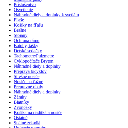
Príslušentvo
Osvetlenie
Náhradné diely a doplnky k svetlám
Fľaše
Košíky na fľašu
Brašne
Stojany
Ochrana rámu
Batohy, tašky
Detské sedačky
Tachometre/Pulzmetre
Cyklopočítače Bryton
Náhradné diely a doplnky
Preprava bicyklov
Strešné nosiče
Nosiče na ťažné
Prepravné obaly
Náhradné diely a doplnky
Zámky
Blatníky
Zvončeky
Košíka na riaditká a nosiče
Ostatné
Spätné zrkadlá
Upínacie popruhy