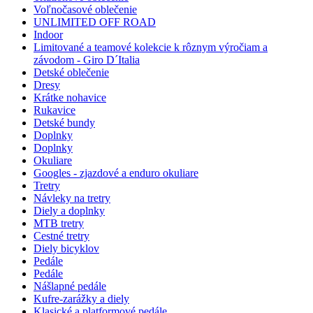
Voľnočasové oblečenie
UNLIMITED OFF ROAD
Indoor
Limitované a teamové kolekcie k rôznym výročiam a
závodom - Giro D´Italia
Detské oblečenie
Dresy
Krátke nohavice
Rukavice
Detské bundy
Doplnky
Doplnky
Okuliare
Googles - zjazdové a enduro okuliare
Tretry
Návleky na tretry
Diely a doplnky
MTB tretry
Cestné tretry
Diely bicyklov
Pedále
Pedále
Nášlapné pedále
Kufre-zarážky a diely
Klasické a platformové pedále