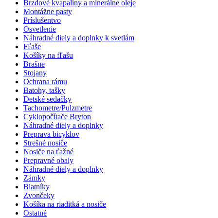
Brzdové kvapaliny a minerálne oleje
Montážne pasty
Príslušentvo
Osvetlenie
Náhradné diely a doplnky k svetlám
Fľaše
Košíky na fľašu
Brašne
Stojany
Ochrana rámu
Batohy, tašky
Detské sedačky
Tachometre/Pulzmetre
Cyklopočítače Bryton
Náhradné diely a doplnky
Preprava bicyklov
Strešné nosiče
Nosiče na ťažné
Prepravné obaly
Náhradné diely a doplnky
Zámky
Blatníky
Zvončeky
Košíka na riaditká a nosiče
Ostatné