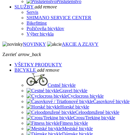
Príslušenstvo
SLUŽBY
add
remove
Servis
SHIMANO SERVICE CENTER
Bikefitting
Požičovňa bicyklov
Výber bicykla
NOVINKY
AKCIE A ZĽAVY
Zavrieť
arrow_back
VŠETKY PRODUKTY
BICYKLE
add
remove
Cestné bicykle
Gravel bicykle
Cyclocross bicykle
Časovkové bicykle
Horské bicykle
Celoodpružené bicykle
Cross/Treking bicykle
Fitness bicykle
Mestské bicykle
Dámske bicykle