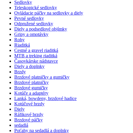
Sedlovky
Teleskopické sedlovky
Ovládacie páčky na sedlovky a diely
Pevné sedlovky
Odpružené sedlovky
Diely a podsedlové objímky
Gripy a omotávky
Rohy
Riaditká
Cestné a gravel riaditká
MTB a treking riaditká
Časovkárske nádstavce
Diely a doplnky
Brzdy
Brzdové platničky a gumičky
Brzdové platničky
Brzdové gumičky
Kotúče a adaptéry
Lanká, bowdeny, brzdové hadice
Kotúčové brzdy
Diely
Ráfikové brzdy
Brzdové páčky
sedadlá
Poťahy na sedadlá a doplnky