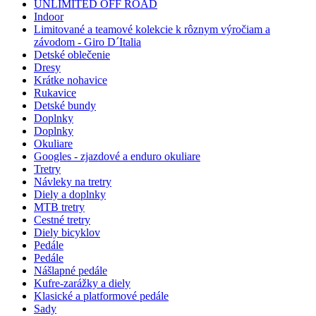
UNLIMITED OFF ROAD
Indoor
Limitované a teamové kolekcie k rôznym výročiam a
závodom - Giro D´Italia
Detské oblečenie
Dresy
Krátke nohavice
Rukavice
Detské bundy
Doplnky
Doplnky
Okuliare
Googles - zjazdové a enduro okuliare
Tretry
Návleky na tretry
Diely a doplnky
MTB tretry
Cestné tretry
Diely bicyklov
Pedále
Pedále
Nášlapné pedále
Kufre-zarážky a diely
Klasické a platformové pedále
Sady