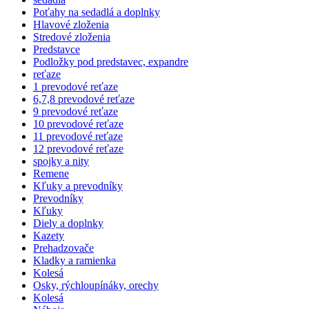
Poťahy na sedadlá a doplnky
Hlavové zloženia
Stredové zloženia
Predstavce
Podložky pod predstavec, expandre
reťaze
1 prevodové reťaze
6,7,8 prevodové reťaze
9 prevodové reťaze
10 prevodové reťaze
11 prevodové reťaze
12 prevodové reťaze
spojky a nity
Remene
Kľuky a prevodníky
Prevodníky
Kľuky
Diely a doplnky
Kazety
Prehadzovače
Kladky a ramienka
Kolesá
Osky, rýchloupínáky, orechy
Kolesá