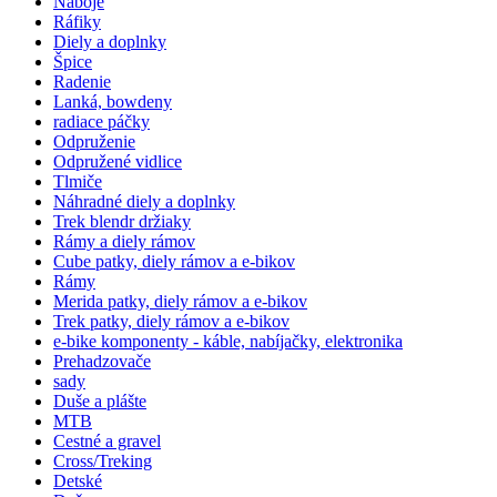
Náboje
Ráfiky
Diely a doplnky
Špice
Radenie
Lanká, bowdeny
radiace páčky
Odpruženie
Odpružené vidlice
Tlmiče
Náhradné diely a doplnky
Trek blendr držiaky
Rámy a diely rámov
Cube patky, diely rámov a e-bikov
Rámy
Merida patky, diely rámov a e-bikov
Trek patky, diely rámov a e-bikov
e-bike komponenty - káble, nabíjačky, elektronika
Prehadzovače
sady
Duše a plášte
MTB
Cestné a gravel
Cross/Treking
Detské