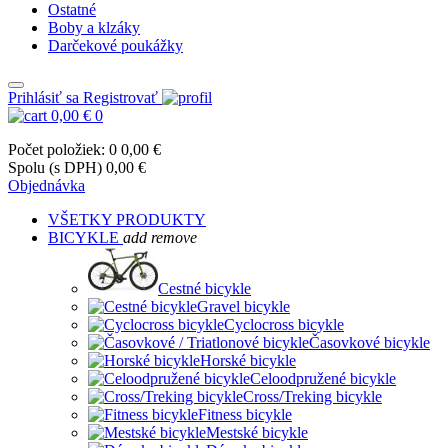
Ostatné
Boby a klzáky
Darčekové poukážky
Prihlásiť sa
Registrovať
0,00 €
0
Počet položiek: 0
0,00 €
Spolu (s DPH)
0,00 €
Objednávka
VŠETKY PRODUKTY
BICYKLE
add
remove
Cestné bicykle
Gravel bicykle
Cyclocross bicykle
Časovkové bicykle
Horské bicykle
Celoodpružené bicykle
Cross/Treking bicykle
Fitness bicykle
Mestské bicykle