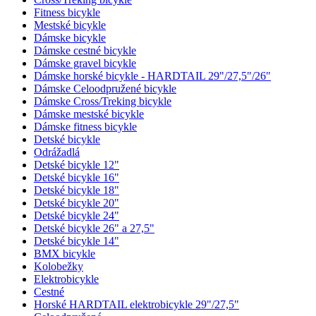
Fitness bicykle
Mestské bicykle
Dámske bicykle
Dámske cestné bicykle
Dámske gravel bicykle
Dámske horské bicykle - HARDTAIL 29"/27,5"/26"
Dámske Celoodpružené bicykle
Dámske Cross/Treking bicykle
Dámske mestské bicykle
Dámske fitness bicykle
Detské bicykle
Odrážadlá
Detské bicykle 12"
Detské bicykle 16"
Detské bicykle 18"
Detské bicykle 20"
Detské bicykle 24"
Detské bicykle 26" a 27,5"
Detské bicykle 14"
BMX bicykle
Kolobežky
Elektrobicykle
Cestné
Horské HARDTAIL elektrobicykle 29"/27,5"