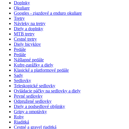
Doplnky
Okuliare
Googles - zjazdové a enduro okuliare
Tretry
Návleky na tretry
Diely a doplnky
MTB tretry
Cestné tretry
Diely bicyklov
Pedále
Pedále
Nášlapné pedále
Kufre-zarážky a diely
Klasické a platformové pedále
Sady
Sedlovky
Teleskopické sedlovky
Ovládacie páčky na sedlovky a diely
Pevné sedlovky
Odpružené sedlovky
Diely a podsedlové objímky
Gripy a omotávky
Rohy
Riaditká
Cestné a gravel riaditká