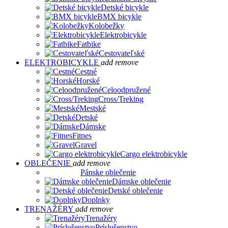
Detské bicykle
BMX bicykle
Kolobežky
Elektrobicykle
Fatbike
Cestovateľské
ELEKTROBICYKLE
add
remove
Cestné
Horské
Celoodpružené
Cross/Treking
Mestské
Detské
Dámske
Fitnes
Gravel
Cargo elektrobicykle
OBLEČENIE
add
remove
Pánske oblečenie
Dámske oblečenie
Detské oblečenie
Doplnky
TRENAŽÉRY
add
remove
Trenažéry
Príslušenstvo