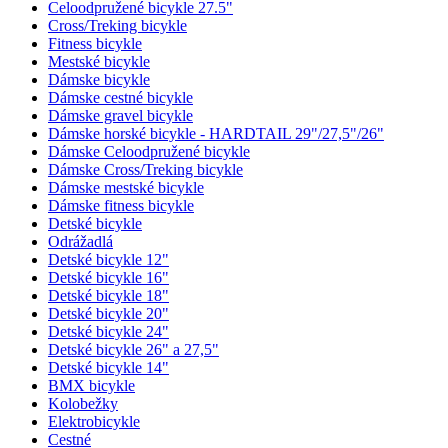
Celoodpružené bicykle 27.5"
Cross/Treking bicykle
Fitness bicykle
Mestské bicykle
Dámske bicykle
Dámske cestné bicykle
Dámske gravel bicykle
Dámske horské bicykle - HARDTAIL 29"/27,5"/26"
Dámske Celoodpružené bicykle
Dámske Cross/Treking bicykle
Dámske mestské bicykle
Dámske fitness bicykle
Detské bicykle
Odrážadlá
Detské bicykle 12"
Detské bicykle 16"
Detské bicykle 18"
Detské bicykle 20"
Detské bicykle 24"
Detské bicykle 26" a 27,5"
Detské bicykle 14"
BMX bicykle
Kolobežky
Elektrobicykle
Cestné