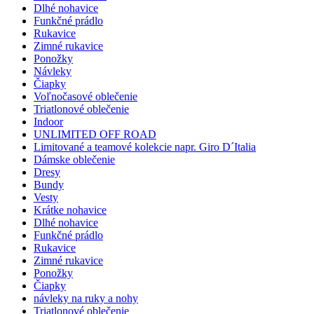
Dlhé nohavice
Funkčné prádlo
Rukavice
Zimné rukavice
Ponožky
Návleky
Čiapky
Voľnočasové oblečenie
Triatlonové oblečenie
Indoor
UNLIMITED OFF ROAD
Limitované a teamové kolekcie napr. Giro D´Italia
Dámske oblečenie
Dresy
Bundy
Vesty
Krátke nohavice
Dlhé nohavice
Funkčné prádlo
Rukavice
Zimné rukavice
Ponožky
Čiapky
návleky na ruky a nohy
Triatlonové oblečenie