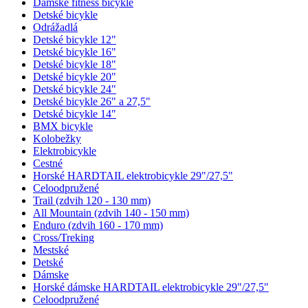
Dámske fitness bicykle
Detské bicykle
Odrážadlá
Detské bicykle 12"
Detské bicykle 16"
Detské bicykle 18"
Detské bicykle 20"
Detské bicykle 24"
Detské bicykle 26" a 27,5"
Detské bicykle 14"
BMX bicykle
Kolobežky
Elektrobicykle
Cestné
Horské HARDTAIL elektrobicykle 29"/27,5"
Celoodpružené
Trail (zdvih 120 - 130 mm)
All Mountain (zdvih 140 - 150 mm)
Enduro (zdvih 160 - 170 mm)
Cross/Treking
Mestské
Detské
Dámske
Horské dámske HARDTAIL elektrobicykle 29"/27,5"
Celoodpružené