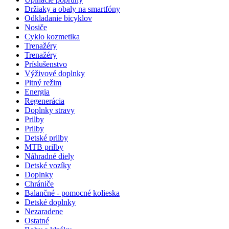
Držiaky a obaly na smartfóny
Odkladanie bicyklov
Nosiče
Cyklo kozmetika
Trenažéry
Trenažéry
Príslušenstvo
Výživové doplnky
Pitný režim
Energia
Regenerácia
Doplnky stravy
Prilby
Prilby
Detské prilby
MTB prilby
Náhradné diely
Detské vozíky
Doplnky
Chrániče
Balančné - pomocné kolieska
Detské doplnky
Nezaradene
Ostatné