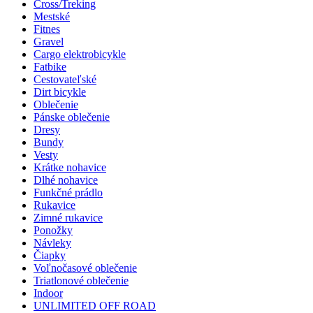
Cross/Treking
Mestské
Fitnes
Gravel
Cargo elektrobicykle
Fatbike
Cestovateľské
Dirt bicykle
Oblečenie
Pánske oblečenie
Dresy
Bundy
Vesty
Krátke nohavice
Dlhé nohavice
Funkčné prádlo
Rukavice
Zimné rukavice
Ponožky
Návleky
Čiapky
Voľnočasové oblečenie
Triatlonové oblečenie
Indoor
UNLIMITED OFF ROAD