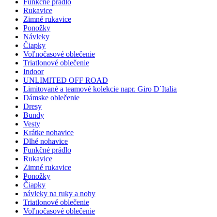
Funkčné prádlo
Rukavice
Zimné rukavice
Ponožky
Návleky
Čiapky
Voľnočasové oblečenie
Triatlonové oblečenie
Indoor
UNLIMITED OFF ROAD
Limitované a teamové kolekcie napr. Giro D´Italia
Dámske oblečenie
Dresy
Bundy
Vesty
Krátke nohavice
Dlhé nohavice
Funkčné prádlo
Rukavice
Zimné rukavice
Ponožky
Čiapky
návleky na ruky a nohy
Triatlonové oblečenie
Voľnočasové oblečenie