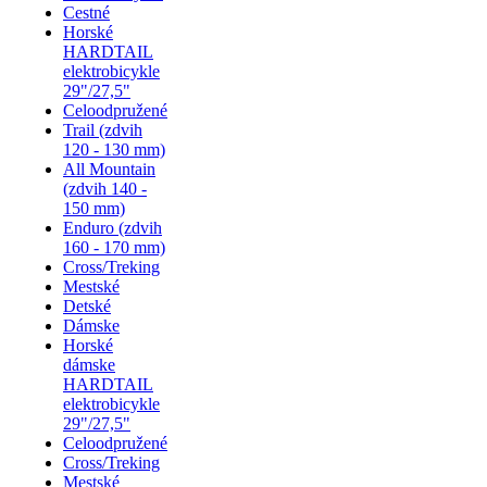
Cestné
Horské
HARDTAIL
elektrobicykle
29"/27,5"
Celoodpružené
Trail (zdvih
120 - 130 mm)
All Mountain
(zdvih 140 -
150 mm)
Enduro (zdvih
160 - 170 mm)
Cross/Treking
Mestské
Detské
Dámske
Horské
dámske
HARDTAIL
elektrobicykle
29"/27,5"
Celoodpružené
Cross/Treking
Mestské