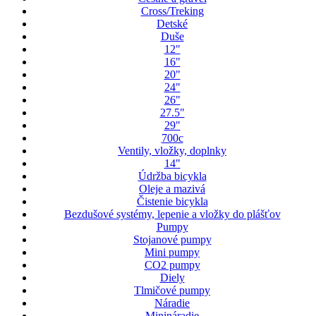
Cross/Treking
Detské
Duše
12"
16"
20"
24"
26"
27.5"
29"
700c
Ventily, vložky, doplnky
14"
Údržba bicykla
Oleje a mazivá
Čistenie bicykla
Bezdušové systémy, lepenie a vložky do plášťov
Pumpy
Stojanové pumpy
Mini pumpy
CO2 pumpy
Diely
Tlmičové pumpy
Náradie
Minináradie