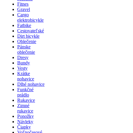
Fitnes
Gravel
Cargo
elektrobicykle
Fatbike
Cestovateľské
Dirt bicykle
Oblečenie
Pánske
oblečenie
Dresy
Bundy
Vesty
Krátke
nohavice
Dlhé nohavice
Funkčné
prádlo
Rukavice
Zimné
rukavice
Ponožky
Návleky
Čiapky
Voľnočasové