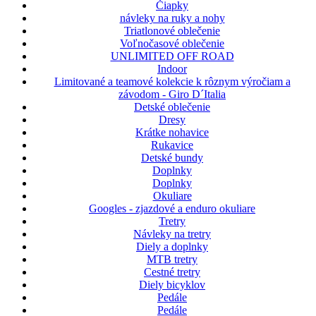
Čiapky
návleky na ruky a nohy
Triatlonové oblečenie
Voľnočasové oblečenie
UNLIMITED OFF ROAD
Indoor
Limitované a teamové kolekcie k rôznym výročiam a
závodom - Giro D´Italia
Detské oblečenie
Dresy
Krátke nohavice
Rukavice
Detské bundy
Doplnky
Doplnky
Okuliare
Googles - zjazdové a enduro okuliare
Tretry
Návleky na tretry
Diely a doplnky
MTB tretry
Cestné tretry
Diely bicyklov
Pedále
Pedále