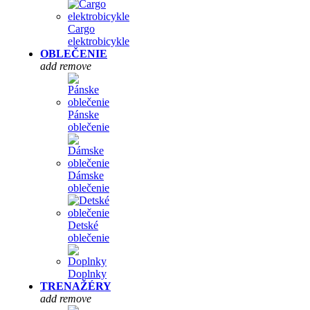
Cargo
elektrobicykle
OBLEČENIE
add
remove
Pánske
oblečenie
Dámske
oblečenie
Detské
oblečenie
Doplnky
TRENAŽÉRY
add
remove