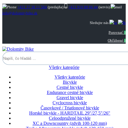
+421 37 38 11 584
(predajňa)
+421 910 88 66 44
(servis)
info@dolomitybike.sk
Sledujte nás
Porovnať
0
Obľúbené
0
Všetky kategórie
Všetky kategórie
Bicykle
Cestné bicykle
Endurance cestné bicykle
Gravel bicykle
Cyclocross bicykle
Časovkové / Triatlonové bicykle
Horské bicykle - HARDTAIL 29"/27,5"/26"
Celoodpružené bicykle
XC a Downcountry (zdvih 100-120 mm)