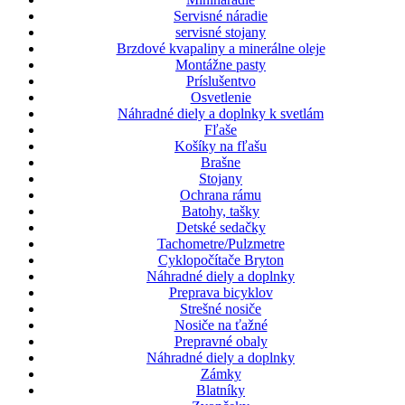
Servisné náradie
servisné stojany
Brzdové kvapaliny a minerálne oleje
Montážne pasty
Príslušentvo
Osvetlenie
Náhradné diely a doplnky k svetlám
Fľaše
Košíky na fľašu
Brašne
Stojany
Ochrana rámu
Batohy, tašky
Detské sedačky
Tachometre/Pulzmetre
Cyklopočítače Bryton
Náhradné diely a doplnky
Preprava bicyklov
Strešné nosiče
Nosiče na ťažné
Prepravné obaly
Náhradné diely a doplnky
Zámky
Blatníky