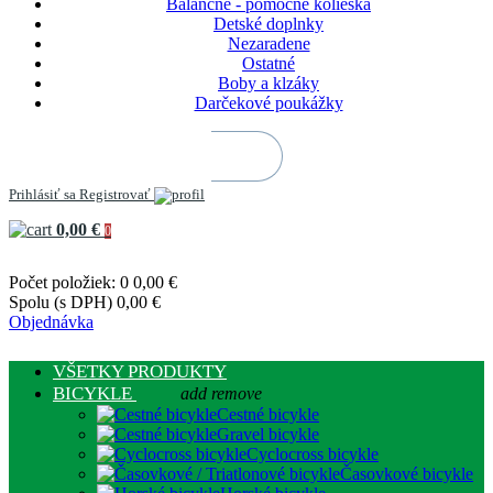
Balančné - pomocné kolieska
Detské doplnky
Nezaradene
Ostatné
Boby a klzáky
Darčekové poukážky
Prihlásiť sa
Registrovať
0,00 €
0
Počet položiek: 0
0,00 €
Spolu (s DPH)
0,00 €
Objednávka
VŠETKY PRODUKTY
BICYKLE
add
remove
Cestné bicykle
Gravel bicykle
Cyclocross bicykle
Časovkové bicykle