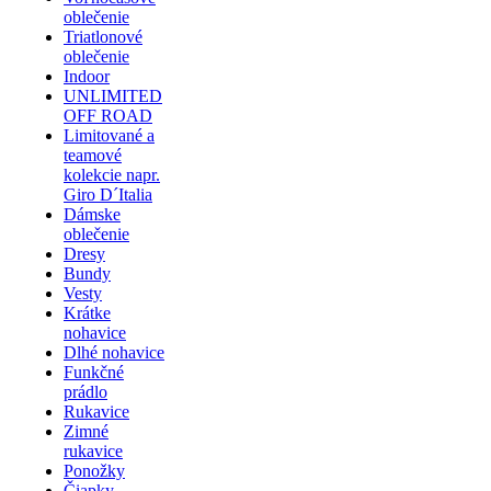
oblečenie
Triatlonové
oblečenie
Indoor
UNLIMITED
OFF ROAD
Limitované a
teamové
kolekcie napr.
Giro D´Italia
Dámske
oblečenie
Dresy
Bundy
Vesty
Krátke
nohavice
Dlhé nohavice
Funkčné
prádlo
Rukavice
Zimné
rukavice
Ponožky
Čiapky