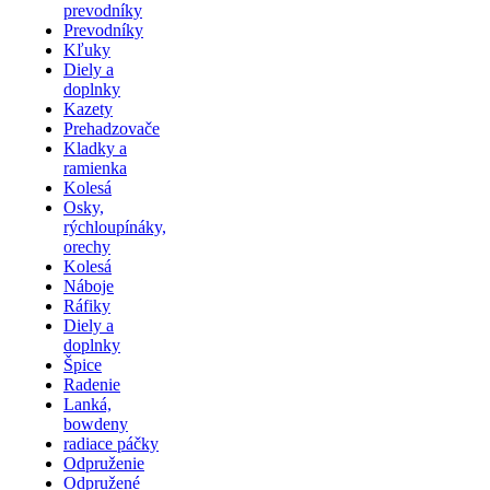
prevodníky
Prevodníky
Kľuky
Diely a
doplnky
Kazety
Prehadzovače
Kladky a
ramienka
Kolesá
Osky,
rýchloupínáky,
orechy
Kolesá
Náboje
Ráfiky
Diely a
doplnky
Špice
Radenie
Lanká,
bowdeny
radiace páčky
Odpruženie
Odpružené