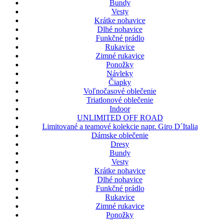
Bundy
Vesty
Krátke nohavice
Dlhé nohavice
Funkčné prádlo
Rukavice
Zimné rukavice
Ponožky
Návleky
Čiapky
Voľnočasové oblečenie
Triatlonové oblečenie
Indoor
UNLIMITED OFF ROAD
Limitované a teamové kolekcie napr. Giro D´Italia
Dámske oblečenie
Dresy
Bundy
Vesty
Krátke nohavice
Dlhé nohavice
Funkčné prádlo
Rukavice
Zimné rukavice
Ponožky