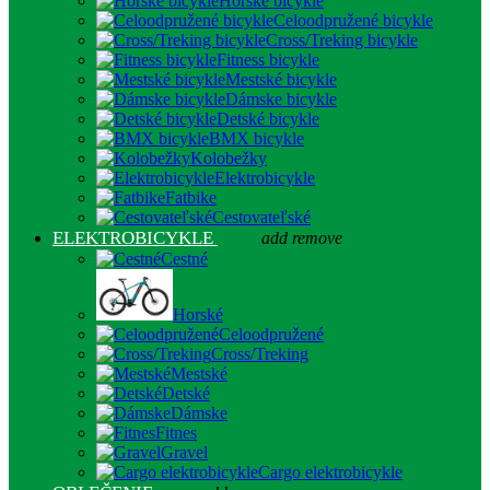
Horské bicykle
Celoodpružené bicykle
Cross/Treking bicykle
Fitness bicykle
Mestské bicykle
Dámske bicykle
Detské bicykle
BMX bicykle
Kolobežky
Elektrobicykle
Fatbike
Cestovateľské
ELEKTROBICYKLE
add
remove
Cestné
Horské
Celoodpružené
Cross/Treking
Mestské
Detské
Dámske
Fitnes
Gravel
Cargo elektrobicykle