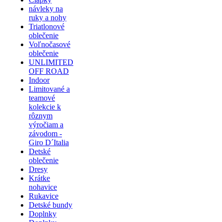
návleky na
ruky a nohy
Triatlonové
oblečenie
Voľnočasové
oblečenie
UNLIMITED
OFF ROAD
Indoor
Limitované a
teamové
kolekcie k
rôznym
výročiam a
závodom -
Giro D´Italia
Detské
oblečenie
Dresy
Krátke
nohavice
Rukavice
Detské bundy
Doplnky