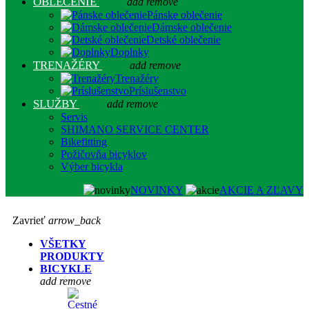
OBLEČENIE
add
remove
Pánske oblečenie
Dámske oblečenie
Detské oblečenie
Doplnky
TRENAŽÉRY
add
remove
Trenažéry
Príslušenstvo
SLUŽBY
add
remove
Servis
SHIMANO SERVICE CENTER
Bikefitting
Požičovňa bicyklov
Výber bicykla
NOVINKY
AKCIE A ZĽAVY
Zavrieť
arrow_back
VŠETKY
PRODUKTY
BICYKLE
add
remove