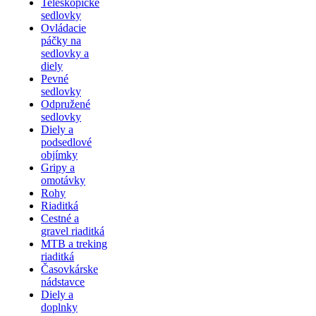
Teleskopické
sedlovky
Ovládacie
páčky na
sedlovky a
diely
Pevné
sedlovky
Odpružené
sedlovky
Diely a
podsedlové
objímky
Gripy a
omotávky
Rohy
Riaditká
Cestné a
gravel riaditká
MTB a treking
riaditká
Časovkárske
nádstavce
Diely a
doplnky