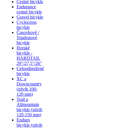
Cestné bicykle
Endurance
cestné bicykle
Gravel bicykle
Cyclocross
bicykle
Časovkové /
Triatlonové
bicykle
Horské
bicykle -
HARDTAIL
29"/27,5"/26"
Celoodpružené
bicykle
XC a
Downcountry
(zdvih 100-
120 mm)
Trail a
Allmountain
bicykle (zdvih
120-150 mm)
Enduro
bicykle (zdvih