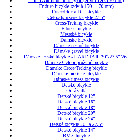
Trail a Allmountain bicykle (zdvih 120-150 mm)
Enduro bicykle (zdvih 150 - 170 mm)
Freeedride a DH bicykle
Celoodpružené bicykle 27.5"
Cross/Treking bicykle
Fitness bicykle
Mestské bicykle
Dámske bicykle
Dámske cestné bicykle
Dámske gravel bicykle
Dámske horské bicykle - HARDTAIL 29"/27,5"/26"
Dámske Celoodpružené bicykle
Dámske Cross/Treking bicykle
Dámske mestské bicykle
Dámske fitness bicykle
Detské bicykle
Odrážadlá
Detské bicykle 12"
Detské bicykle 16"
Detské bicykle 18"
Detské bicykle 20"
Detské bicykle 24"
Detské bicykle 26" a 27,5"
Detské bicykle 14"
BMX bicykle