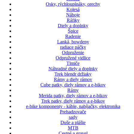
Osky, rýchloupínáky, orechy
Kolesá
Náboje
Ráfiky
Diely a doplnky
Špice
Radenie
Lanká, bowdeny
radiace páčky
Odpruženie
Odpružené vidlice
Tlmiče
Náhradné diely a doplnky
Trek blendr držiaky
Rámy a diely rámov
Cube patky, diely rámov a e-bikov
Rámy
Merida patky, diely rámov a e-bikov
Trek patky, diely rámov a e-bikov
e-bike komponenty - káble, nabíjačky, elektronika
Prehadzovače
sady
Duše a plášte
MTB
Cestné a gravel