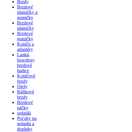
Brzdy
Brzdové
platničky a
gumičky
Brzdové
platničky
Brzdové
gumičky
Kotúče a
adaptéry
Lanká,
bowdeny,
brzdové
hadice
Kotúčové
brzdy
Diely
Ráfikové
brzdy
Brzdové
páčky
sedadlá
Poťahy na
sedadlá a
doplnky