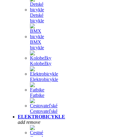
Detské
bicykle
BMX
bicykle
Kolobežky
Elektrobicykle
Fatbike
Cestovateľské
ELEKTROBICYKLE
add
remove