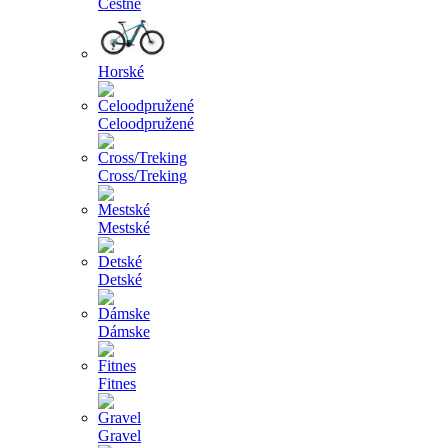
Cestné
Horské
Celoodpružené
Cross/Treking
Mestské
Detské
Dámske
Fitnes
Gravel