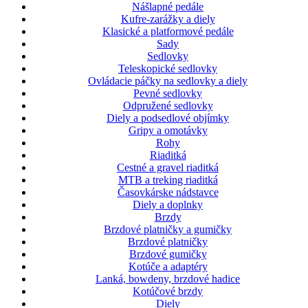
Nášlapné pedále
Kufre-zarážky a diely
Klasické a platformové pedále
Sady
Sedlovky
Teleskopické sedlovky
Ovládacie páčky na sedlovky a diely
Pevné sedlovky
Odpružené sedlovky
Diely a podsedlové objímky
Gripy a omotávky
Rohy
Riaditká
Cestné a gravel riaditká
MTB a treking riaditká
Časovkárske nádstavce
Diely a doplnky
Brzdy
Brzdové platničky a gumičky
Brzdové platničky
Brzdové gumičky
Kotúče a adaptéry
Lanká, bowdeny, brzdové hadice
Kotúčové brzdy
Diely