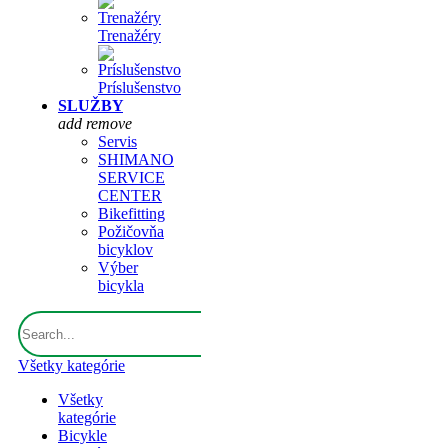
Trenažéry
Príslušenstvo
SLUŽBY
add
remove
Servis
SHIMANO
SERVICE
CENTER
Bikefitting
Požičovňa
bicyklov
Výber
bicykla
Všetky kategórie
Všetky
kategórie
Bicykle