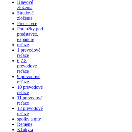
Hlavové
zloženia
Stredové
zloženia
Predstavce
Podložky pod
predstavec,
expandre
reťaze
1 prevodové
reťaze
6,7,8
prevodové
reťaze
9 prevodové
reťaze
10 prevodové
reťaze
11 prevodové
reťaze
12 prevodové
reťaze
spojky a nity
Remene
Kľuky a