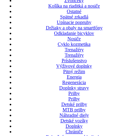
Zvončeky
Košíka na riaditká a nosiče
Ostatné
Spätné zrkadlá
Upínacie popruhy
Držiaky a obaly na smartfóny
Odkladanie bicyklov
Nosiče
Cyklo kozmetika
Trenažéry
Trenažéry
Príslušenstvo
Výživové doplnky
Pitný režim
Energia
Regenerácia
Doplnky stravy
Prilby
Prilby
Detské prilby
MTB prilby
Náhradné diely
Detské vozíky
Doplnky
Chrániče