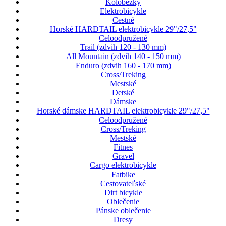
Kolobežky
Elektrobicykle
Cestné
Horské HARDTAIL elektrobicykle 29"/27,5"
Celoodpružené
Trail (zdvih 120 - 130 mm)
All Mountain (zdvih 140 - 150 mm)
Enduro (zdvih 160 - 170 mm)
Cross/Treking
Mestské
Detské
Dámske
Horské dámske HARDTAIL elektrobicykle 29"/27,5"
Celoodpružené
Cross/Treking
Mestské
Fitnes
Gravel
Cargo elektrobicykle
Fatbike
Cestovateľské
Dirt bicykle
Oblečenie
Pánske oblečenie
Dresy