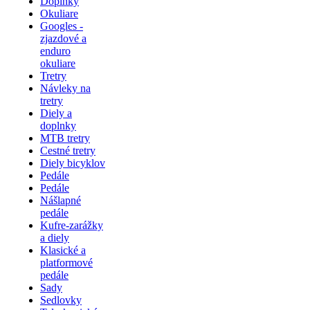
Doplnky
Okuliare
Googles -
zjazdové a
enduro
okuliare
Tretry
Návleky na
tretry
Diely a
doplnky
MTB tretry
Cestné tretry
Diely bicyklov
Pedále
Pedále
Nášlapné
pedále
Kufre-zarážky
a diely
Klasické a
platformové
pedále
Sady
Sedlovky