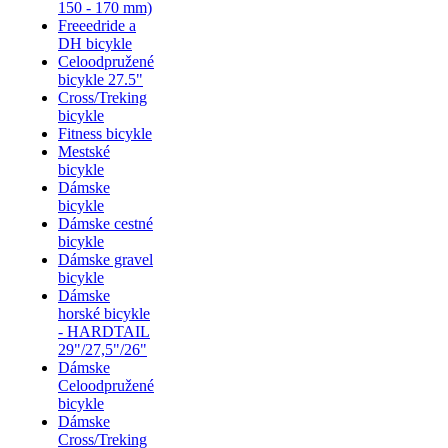
150 - 170 mm)
Freeedride a
DH bicykle
Celoodpružené
bicykle 27.5"
Cross/Treking
bicykle
Fitness bicykle
Mestské
bicykle
Dámske
bicykle
Dámske cestné
bicykle
Dámske gravel
bicykle
Dámske
horské bicykle
- HARDTAIL
29"/27,5"/26"
Dámske
Celoodpružené
bicykle
Dámske
Cross/Treking