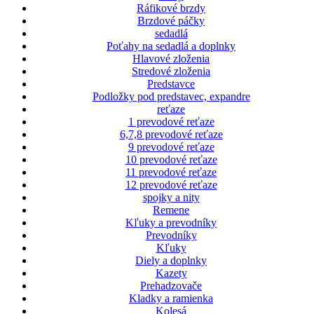
Ráfikové brzdy
Brzdové páčky
sedadlá
Poťahy na sedadlá a doplnky
Hlavové zloženia
Stredové zloženia
Predstavce
Podložky pod predstavec, expandre
reťaze
1 prevodové reťaze
6,7,8 prevodové reťaze
9 prevodové reťaze
10 prevodové reťaze
11 prevodové reťaze
12 prevodové reťaze
spojky a nity
Remene
Kľuky a prevodníky
Prevodníky
Kľuky
Diely a doplnky
Kazety
Prehadzovače
Kladky a ramienka
Kolesá