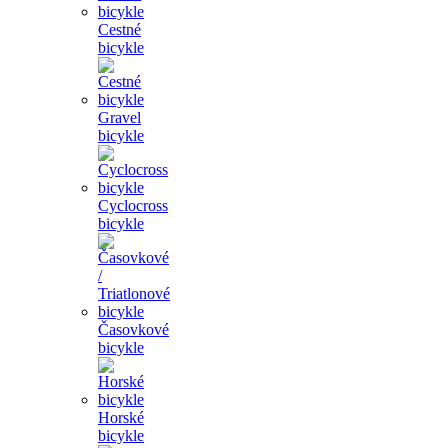
Cestné
bicykle
Gravel
bicykle
Cyclocross
bicykle
Časovkové
bicykle
Horské
bicykle