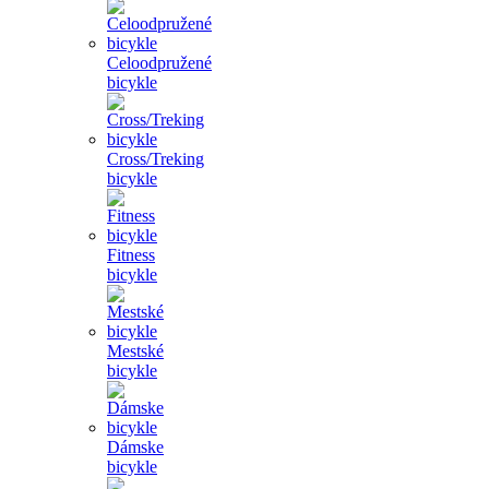
Celoodpružené
bicykle
Cross/Treking
bicykle
Fitness
bicykle
Mestské
bicykle
Dámske
bicykle