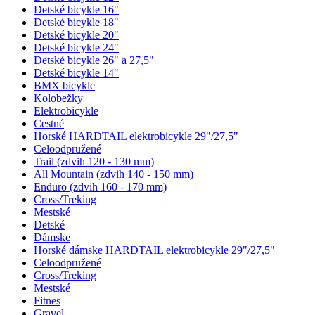
Detské bicykle 16"
Detské bicykle 18"
Detské bicykle 20"
Detské bicykle 24"
Detské bicykle 26" a 27,5"
Detské bicykle 14"
BMX bicykle
Kolobežky
Elektrobicykle
Cestné
Horské HARDTAIL elektrobicykle 29"/27,5"
Celoodpružené
Trail (zdvih 120 - 130 mm)
All Mountain (zdvih 140 - 150 mm)
Enduro (zdvih 160 - 170 mm)
Cross/Treking
Mestské
Detské
Dámske
Horské dámske HARDTAIL elektrobicykle 29"/27,5"
Celoodpružené
Cross/Treking
Mestské
Fitnes
Gravel