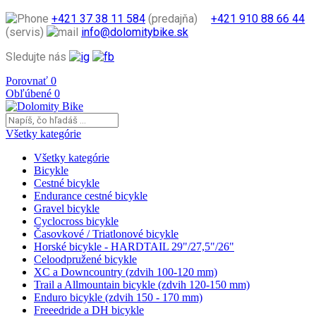
+421 37 38 11 584
(predajňa)
+421 910 88 66 44
(servis)
info@dolomitybike.sk
Sledujte nás
Porovnať
0
Obľúbené
0
Všetky kategórie
Všetky kategórie
Bicykle
Cestné bicykle
Endurance cestné bicykle
Gravel bicykle
Cyclocross bicykle
Časovkové / Triatlonové bicykle
Horské bicykle - HARDTAIL 29"/27,5"/26"
Celoodpružené bicykle
XC a Downcountry (zdvih 100-120 mm)
Trail a Allmountain bicykle (zdvih 120-150 mm)
Enduro bicykle (zdvih 150 - 170 mm)
Freeedride a DH bicykle