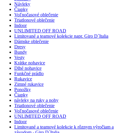
Návleky
Čiapky
Voľnočasové oblečenie
Triatlonové oblečenie
Indoor
UNLIMITED OFF ROAD
Limitované a teamové kolekcie napr. Giro D´Italia
Dámske oblečenie
Dresy
Bundy
Vesty
Krátke nohavice
Dlhé nohavice
Funkčné prádlo
Rukavice
Zimné rukavice
Ponožky
Čiapky
návleky na ruky a nohy
Triatlonové oblečenie
Voľnočasové oblečenie
UNLIMITED OFF ROAD
Indoor
Limitované a teamové kolekcie k rôznym výročiam a
závodom - Giro D´Italia