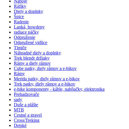
Náboje
Ráfiky
Diely a doplnky
Špice
Radenie
Lanká, bowdeny
radiace páčky
Odpruženie
Odpružené vidlice
Tlmiče
Náhradné diely a doplnky
Trek blendr držiaky
Rámy a diely rámov
Cube patky, diely rámov a e-bikov
Rámy
Merida patky, diely rámov a e-bikov
Trek patky, diely rámov a e-bikov
e-bike komponenty - káble, nabíjačky, elektronika
Prehadzovače
sady
Duše a plášte
MTB
Cestné a gravel
Cross/Treking
Detské