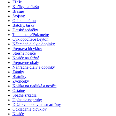
Fľaše
Košíky na fľašu
Brašne
Stojany
Ochrana rámu
Batohy, tašky
Detské sedačky
Tachometre/Pulzmetre
Cyklopočítače Bryton
Náhradné diely a doplnky
Preprava bicyklov
Strešné nosiče
Nosiče na ťažné
Prepravné obaly
Náhradné diely a doplnky
Zámky
Blatníky
Zvončeky
Košíka na riaditká a nosiče
Ostatné
Spätné zrkadlá
Upínacie popruhy
Držiaky a obaly na smartfóny
Odkladanie bicyklov
Nosiče