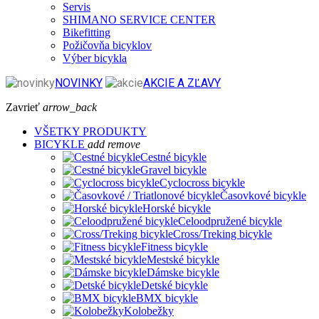
Servis
SHIMANO SERVICE CENTER
Bikefitting
Požičovňa bicyklov
Výber bicykla
NOVINKY
AKCIE A ZĽAVY
Zavrieť
arrow_back
VŠETKY PRODUKTY
BICYKLE
add
remove
Cestné bicykle
Gravel bicykle
Cyclocross bicykle
Časovkové bicykle
Horské bicykle
Celoodpružené bicykle
Cross/Treking bicykle
Fitness bicykle
Mestské bicykle
Dámske bicykle
Detské bicykle
BMX bicykle
Kolobežky