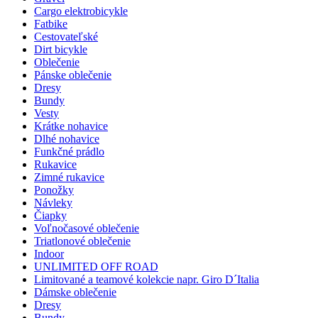
Cargo elektrobicykle
Fatbike
Cestovateľské
Dirt bicykle
Oblečenie
Pánske oblečenie
Dresy
Bundy
Vesty
Krátke nohavice
Dlhé nohavice
Funkčné prádlo
Rukavice
Zimné rukavice
Ponožky
Návleky
Čiapky
Voľnočasové oblečenie
Triatlonové oblečenie
Indoor
UNLIMITED OFF ROAD
Limitované a teamové kolekcie napr. Giro D´Italia
Dámske oblečenie
Dresy
Bundy