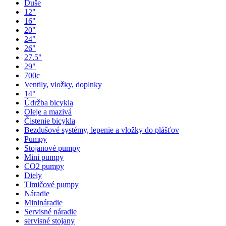
Duše
12"
16"
20"
24"
26"
27.5"
29"
700c
Ventily, vložky, doplnky
14"
Údržba bicykla
Oleje a mazivá
Čistenie bicykla
Bezdušové systémy, lepenie a vložky do plášťov
Pumpy
Stojanové pumpy
Mini pumpy
CO2 pumpy
Diely
Tlmičové pumpy
Náradie
Minináradie
Servisné náradie
servisné stojany