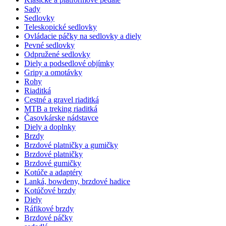
Sady
Sedlovky
Teleskopické sedlovky
Ovládacie páčky na sedlovky a diely
Pevné sedlovky
Odpružené sedlovky
Diely a podsedlové objímky
Gripy a omotávky
Rohy
Riaditká
Cestné a gravel riaditká
MTB a treking riaditká
Časovkárske nádstavce
Diely a doplnky
Brzdy
Brzdové platničky a gumičky
Brzdové platničky
Brzdové gumičky
Kotúče a adaptéry
Lanká, bowdeny, brzdové hadice
Kotúčové brzdy
Diely
Ráfikové brzdy
Brzdové páčky