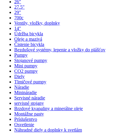
26"
27.5"
29"
700c
Ventily, vložky, doplnky
14"
Údržba bicykla
Oleje a mazivá
Čistenie bicykla
Bezdušové systémy, lepenie a vložky do plášťov
Pumpy
Stojanové pumpy
Mini pumpy
CO2 pumpy
Diely
Tlmičové pumpy
Náradie
Minináradie
Servisné náradie
servisné stojany
Brzdové kvapaliny a minerálne oleje
Montážne pasty
Príslušentvo
Osvetlenie
Náhradné diely a doplnky k svetlám