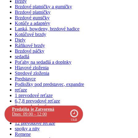
Brzdy
Brzdové platničky a gumičky
Brzdové platničky
Brzdové gumičky
Kotúče a adaptéry
Lanká, bowdeny, brzdové hadice
Kotúčové brzdy
Diely
Ráfikové brzdy
Brzdové páčky
sedadlá
Poťahy na sedadlá a doplnky
Hlavové zloženia
Stredové zloženia
Predstavce
Podložky pod predstavec, expandre
reťaze
1 prevodové reťaze
6,7,8 prevodové reťaze
9 prevodové reťaze
Predajňa je Zatvorená
10 prevodové reťaze
Dnes: 09:00 - 12:00
11 prevodové reťaze
Ukáž
12 prevodové reťaze
spojky a nity
Remene