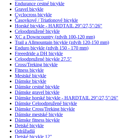
Endurance cestné bicykle
Gravel bicykle
Cyclocross bicykle
Časovkové / Triatlonové bicykle
Horské bicykle - HARDTAIL 29"/27,5"/26"
Celoodpružené bicykle
XC a Downcountry (zdvih 100-120 mm)
Trail a Allmountain bicykle (zdvih 120-150 mm)
Enduro bicykle (zdvih 150 - 170 mm)
Freeedride a DH bicykle
Celoodpružené bicykle 27.5"
Cross/Treking bicykle
Fitness bicykle
Mestské bicykle
Dámske bicykle
Dámske cestné bicykle
Dámske gravel bicykle
Dámske horské bicykle - HARDTAIL 29"/27,5"/26"
Dámske Celoodpružené bicykle
Dámske Cross/Treking bicykle
Dámske mestské bicykle
Dámske fitness bicykle
Detské bicykle
Odrážadlá
Detské bicykle 12"