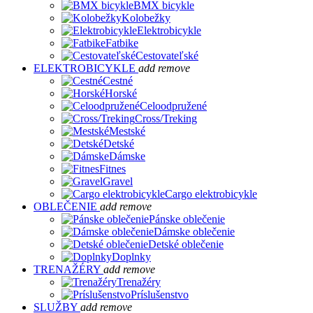
BMX bicykle
Kolobežky
Elektrobicykle
Fatbike
Cestovateľské
ELEKTROBICYKLE
add
remove
Cestné
Horské
Celoodpružené
Cross/Treking
Mestské
Detské
Dámske
Fitnes
Gravel
Cargo elektrobicykle
OBLEČENIE
add
remove
Pánske oblečenie
Dámske oblečenie
Detské oblečenie
Doplnky
TRENAŽÉRY
add
remove
Trenažéry
Príslušenstvo
SLUŽBY
add
remove