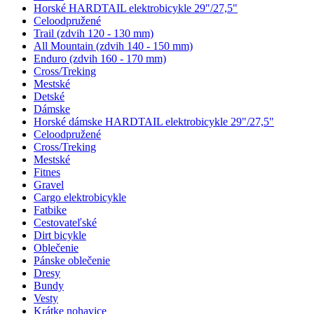
Horské HARDTAIL elektrobicykle 29"/27,5"
Celoodpružené
Trail (zdvih 120 - 130 mm)
All Mountain (zdvih 140 - 150 mm)
Enduro (zdvih 160 - 170 mm)
Cross/Treking
Mestské
Detské
Dámske
Horské dámske HARDTAIL elektrobicykle 29"/27,5"
Celoodpružené
Cross/Treking
Mestské
Fitnes
Gravel
Cargo elektrobicykle
Fatbike
Cestovateľské
Dirt bicykle
Oblečenie
Pánske oblečenie
Dresy
Bundy
Vesty
Krátke nohavice