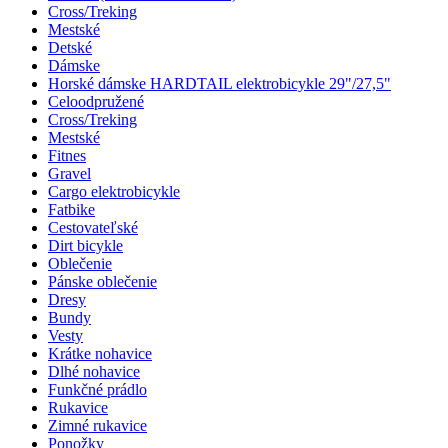
Cross/Treking
Mestské
Detské
Dámske
Horské dámske HARDTAIL elektrobicykle 29"/27,5"
Celoodpružené
Cross/Treking
Mestské
Fitnes
Gravel
Cargo elektrobicykle
Fatbike
Cestovateľské
Dirt bicykle
Oblečenie
Pánske oblečenie
Dresy
Bundy
Vesty
Krátke nohavice
Dlhé nohavice
Funkčné prádlo
Rukavice
Zimné rukavice
Ponožky