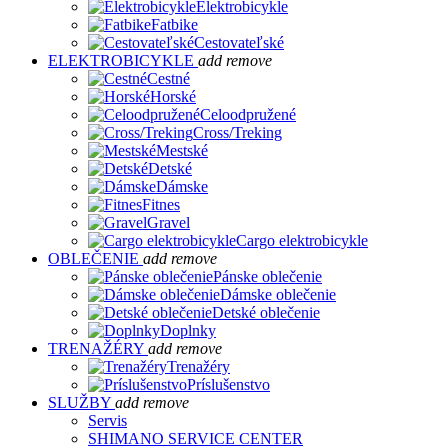
Elektrobicykle
Fatbike
Cestovateľské
ELEKTROBICYKLE
add
remove
Cestné
Horské
Celoodpružené
Cross/Treking
Mestské
Detské
Dámske
Fitnes
Gravel
Cargo elektrobicykle
OBLEČENIE
add
remove
Pánske oblečenie
Dámske oblečenie
Detské oblečenie
Doplnky
TRENAŽÉRY
add
remove
Trenažéry
Príslušenstvo
SLUŽBY
add
remove
Servis
SHIMANO SERVICE CENTER