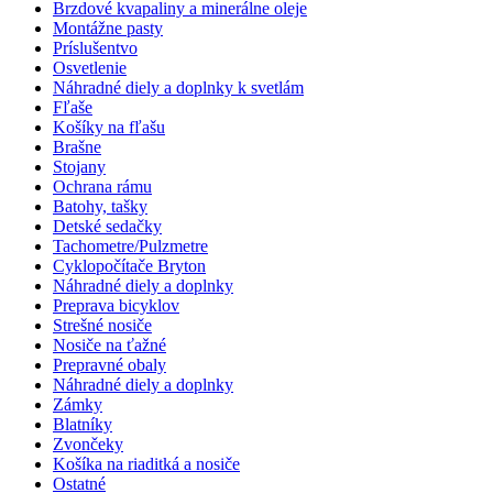
Brzdové kvapaliny a minerálne oleje
Montážne pasty
Príslušentvo
Osvetlenie
Náhradné diely a doplnky k svetlám
Fľaše
Košíky na fľašu
Brašne
Stojany
Ochrana rámu
Batohy, tašky
Detské sedačky
Tachometre/Pulzmetre
Cyklopočítače Bryton
Náhradné diely a doplnky
Preprava bicyklov
Strešné nosiče
Nosiče na ťažné
Prepravné obaly
Náhradné diely a doplnky
Zámky
Blatníky
Zvončeky
Košíka na riaditká a nosiče
Ostatné