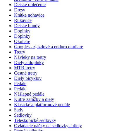
Detské oblečenie
Dresy
Krátke nohavice
Rukavice
Detské bundy
Doplnky
Doplnky
Okuliare
Googles - zjazdové a enduro okuliare
Tretry
Návleky na tretry
Diely a doplnky
MTB tretry
Cestné tretry
Diely bicyklov
Pedále
Pedále
Nášlapné pedále
Kufre-zarážky a diely
Klasické a platformové pedále
Sady
Sedlovky
Teleskopické sedlovky
Ovládacie páčky na sedlovky a diely
Pevné sedlovky