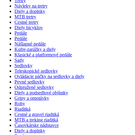
Tretry
Návleky na tretry
Diely a doplnky
MTB tretry
Cestné tretry
Diely bicyklov
Pedále
Pedále
Nášlapné pedále
Kufre-zarážky a diely
Klasické a platformové pedále
Sady
Sedlovky
Teleskopické sedlovky
Ovládacie páčky na sedlovky a diely
Pevné sedlovky
Odpružené sedlovky
Diely a podsedlové objímky
Gripy a omotávky
Rohy
Riaditká
Cestné a gravel riaditká
MTB a treking riaditká
Časovkárske nádstavce
Diely a doplnky