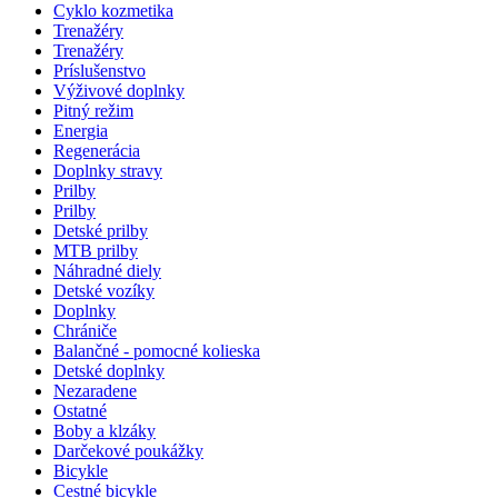
Cyklo kozmetika
Trenažéry
Trenažéry
Príslušenstvo
Výživové doplnky
Pitný režim
Energia
Regenerácia
Doplnky stravy
Prilby
Prilby
Detské prilby
MTB prilby
Náhradné diely
Detské vozíky
Doplnky
Chrániče
Balančné - pomocné kolieska
Detské doplnky
Nezaradene
Ostatné
Boby a klzáky
Darčekové poukážky
Bicykle
Cestné bicykle