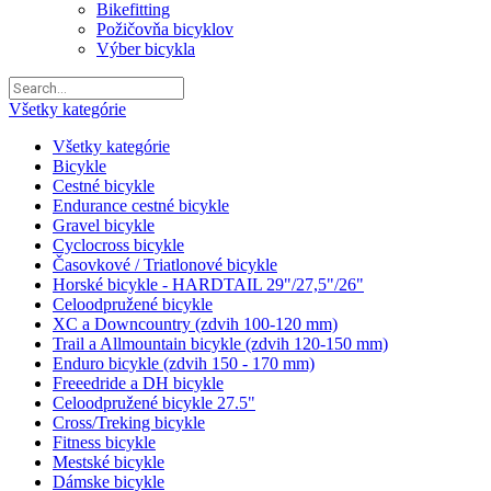
Bikefitting
Požičovňa bicyklov
Výber bicykla
Všetky kategórie
Všetky kategórie
Bicykle
Cestné bicykle
Endurance cestné bicykle
Gravel bicykle
Cyclocross bicykle
Časovkové / Triatlonové bicykle
Horské bicykle - HARDTAIL 29"/27,5"/26"
Celoodpružené bicykle
XC a Downcountry (zdvih 100-120 mm)
Trail a Allmountain bicykle (zdvih 120-150 mm)
Enduro bicykle (zdvih 150 - 170 mm)
Freeedride a DH bicykle
Celoodpružené bicykle 27.5"
Cross/Treking bicykle
Fitness bicykle
Mestské bicykle
Dámske bicykle