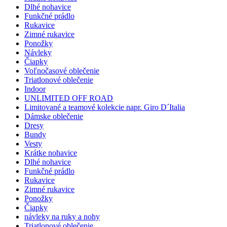
Dlhé nohavice
Funkčné prádlo
Rukavice
Zimné rukavice
Ponožky
Návleky
Čiapky
Voľnočasové oblečenie
Triatlonové oblečenie
Indoor
UNLIMITED OFF ROAD
Limitované a teamové kolekcie napr. Giro D´Italia
Dámske oblečenie
Dresy
Bundy
Vesty
Krátke nohavice
Dlhé nohavice
Funkčné prádlo
Rukavice
Zimné rukavice
Ponožky
Čiapky
návleky na ruky a nohy
Triatlonové oblečenie