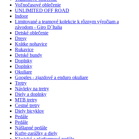
Voľnočasové oblečenie
UNLIMITED OFF ROAD
Indoor
Limitované a teamové kolekcie k rôznym výročiam a
závodom - Giro D´Italia
Detské oblečenie
Dresy
Krátke nohavice
Rukavice
Detské bundy
Doplnky
Doplnky
Okuliare
Googles - zjazdové a enduro okuliare
Tretry
Návleky na tretry
Diely a doplnky
MTB tretry
Cestné tretry
Diely bicyklov
Pedále
Pedále
Nášlapné pedále
Kufre-zarážky a diely
Klasické a platformové pedále