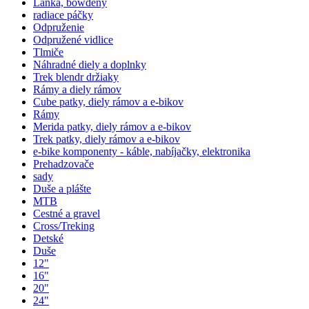
Lanká, bowdeny
radiace páčky
Odpruženie
Odpružené vidlice
Tlmiče
Náhradné diely a doplnky
Trek blendr držiaky
Rámy a diely rámov
Cube patky, diely rámov a e-bikov
Rámy
Merida patky, diely rámov a e-bikov
Trek patky, diely rámov a e-bikov
e-bike komponenty - káble, nabíjačky, elektronika
Prehadzovače
sady
Duše a plášte
MTB
Cestné a gravel
Cross/Treking
Detské
Duše
12"
16"
20"
24"