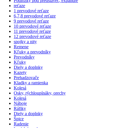
Podložky pod predstavec, expandre
reťaze
1 prevodové reťaze
6,7,8 prevodové reťaze
9 prevodové reťaze
10 prevodové reťaze
11 prevodové reťaze
12 prevodové reťaze
spojky a nity
Remene
Kľuky a prevodníky
Prevodníky
Kľuky
Diely a doplnky
Kazety
Prehadzovače
Kladky a ramienka
Kolesá
Osky, rýchloupínáky, orechy
Kolesá
Náboje
Ráfiky
Diely a doplnky
Špice
Radenie