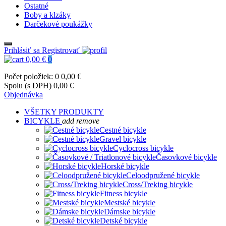
Ostatné
Boby a klzáky
Darčekové poukážky
Prihlásiť sa
Registrovať
0,00 €
0
Počet položiek: 0
0,00 €
Spolu (s DPH)
0,00 €
Objednávka
VŠETKY PRODUKTY
BICYKLE
add
remove
Cestné bicykle
Gravel bicykle
Cyclocross bicykle
Časovkové bicykle
Horské bicykle
Celoodpružené bicykle
Cross/Treking bicykle
Fitness bicykle
Mestské bicykle
Dámske bicykle
Detské bicykle