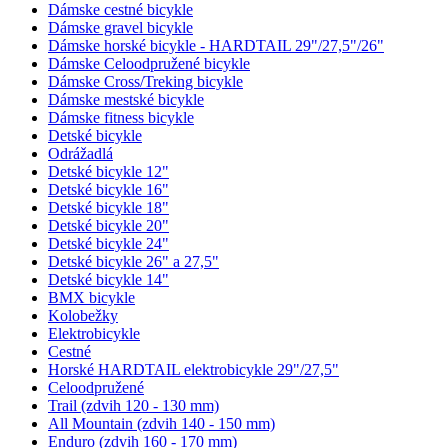
Dámske cestné bicykle
Dámske gravel bicykle
Dámske horské bicykle - HARDTAIL 29"/27,5"/26"
Dámske Celoodpružené bicykle
Dámske Cross/Treking bicykle
Dámske mestské bicykle
Dámske fitness bicykle
Detské bicykle
Odrážadlá
Detské bicykle 12"
Detské bicykle 16"
Detské bicykle 18"
Detské bicykle 20"
Detské bicykle 24"
Detské bicykle 26" a 27,5"
Detské bicykle 14"
BMX bicykle
Kolobežky
Elektrobicykle
Cestné
Horské HARDTAIL elektrobicykle 29"/27,5"
Celoodpružené
Trail (zdvih 120 - 130 mm)
All Mountain (zdvih 140 - 150 mm)
Enduro (zdvih 160 - 170 mm)