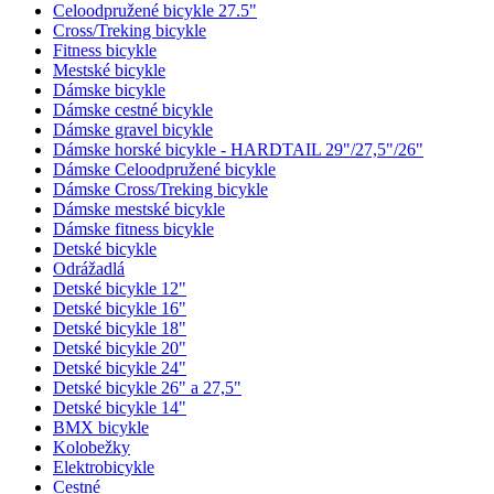
Celoodpružené bicykle 27.5"
Cross/Treking bicykle
Fitness bicykle
Mestské bicykle
Dámske bicykle
Dámske cestné bicykle
Dámske gravel bicykle
Dámske horské bicykle - HARDTAIL 29"/27,5"/26"
Dámske Celoodpružené bicykle
Dámske Cross/Treking bicykle
Dámske mestské bicykle
Dámske fitness bicykle
Detské bicykle
Odrážadlá
Detské bicykle 12"
Detské bicykle 16"
Detské bicykle 18"
Detské bicykle 20"
Detské bicykle 24"
Detské bicykle 26" a 27,5"
Detské bicykle 14"
BMX bicykle
Kolobežky
Elektrobicykle
Cestné