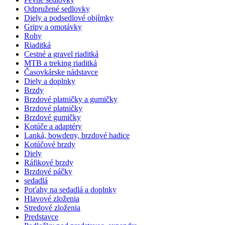
Odpružené sedlovky
Diely a podsedlové objímky
Gripy a omotávky
Rohy
Riaditká
Cestné a gravel riaditká
MTB a treking riaditká
Časovkárske nádstavce
Diely a doplnky
Brzdy
Brzdové platničky a gumičky
Brzdové platničky
Brzdové gumičky
Kotúče a adaptéry
Lanká, bowdeny, brzdové hadice
Kotúčové brzdy
Diely
Ráfikové brzdy
Brzdové páčky
sedadlá
Poťahy na sedadlá a doplnky
Hlavové zloženia
Stredové zloženia
Predstavce