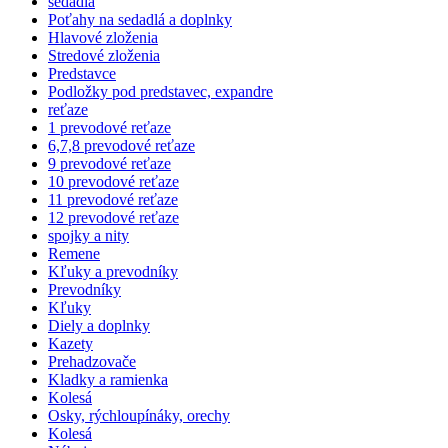
sedadlá
Poťahy na sedadlá a doplnky
Hlavové zloženia
Stredové zloženia
Predstavce
Podložky pod predstavec, expandre
reťaze
1 prevodové reťaze
6,7,8 prevodové reťaze
9 prevodové reťaze
10 prevodové reťaze
11 prevodové reťaze
12 prevodové reťaze
spojky a nity
Remene
Kľuky a prevodníky
Prevodníky
Kľuky
Diely a doplnky
Kazety
Prehadzovače
Kladky a ramienka
Kolesá
Osky, rýchloupínáky, orechy
Kolesá