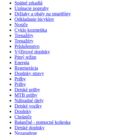
Spätné zrkadlá
Upínacie popruhy
Držiaky a obaly na smartfóny
Odkladanie bicyklov
Nosiče
Cyklo kozmetika
Trenažéry
Trenažéry
Príslušenstvo
Výživové doplnky
Pitný režim
Energia
Regenerácia
Doplnky stravy
Prilby
Prilby
Detské prilby
MTB prilby
Náhradné diely
Detské vozíky
Doplnky
Chrániče
Balančné - pomocné kolieska
Detské doplnky
Nezaradene