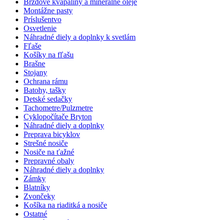
Brzdové kvapaliny a minerálne oleje
Montážne pasty
Príslušentvo
Osvetlenie
Náhradné diely a doplnky k svetlám
Fľaše
Košíky na fľašu
Brašne
Stojany
Ochrana rámu
Batohy, tašky
Detské sedačky
Tachometre/Pulzmetre
Cyklopočítače Bryton
Náhradné diely a doplnky
Preprava bicyklov
Strešné nosiče
Nosiče na ťažné
Prepravné obaly
Náhradné diely a doplnky
Zámky
Blatníky
Zvončeky
Košíka na riaditká a nosiče
Ostatné