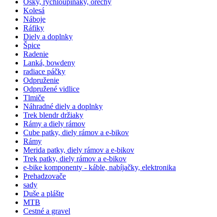
Osky, rýchloupínáky, orechy
Kolesá
Náboje
Ráfiky
Diely a doplnky
Špice
Radenie
Lanká, bowdeny
radiace páčky
Odpruženie
Odpružené vidlice
Tlmiče
Náhradné diely a doplnky
Trek blendr držiaky
Rámy a diely rámov
Cube patky, diely rámov a e-bikov
Rámy
Merida patky, diely rámov a e-bikov
Trek patky, diely rámov a e-bikov
e-bike komponenty - káble, nabíjačky, elektronika
Prehadzovače
sady
Duše a plášte
MTB
Cestné a gravel