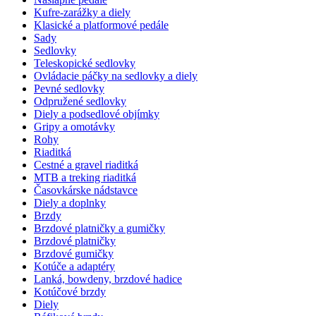
Kufre-zarážky a diely
Klasické a platformové pedále
Sady
Sedlovky
Teleskopické sedlovky
Ovládacie páčky na sedlovky a diely
Pevné sedlovky
Odpružené sedlovky
Diely a podsedlové objímky
Gripy a omotávky
Rohy
Riaditká
Cestné a gravel riaditká
MTB a treking riaditká
Časovkárske nádstavce
Diely a doplnky
Brzdy
Brzdové platničky a gumičky
Brzdové platničky
Brzdové gumičky
Kotúče a adaptéry
Lanká, bowdeny, brzdové hadice
Kotúčové brzdy
Diely