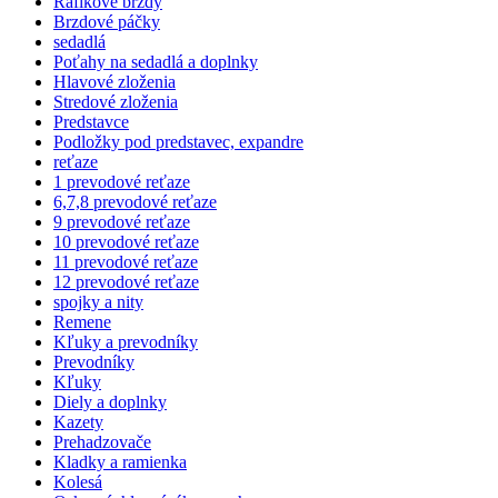
Ráfikové brzdy
Brzdové páčky
sedadlá
Poťahy na sedadlá a doplnky
Hlavové zloženia
Stredové zloženia
Predstavce
Podložky pod predstavec, expandre
reťaze
1 prevodové reťaze
6,7,8 prevodové reťaze
9 prevodové reťaze
10 prevodové reťaze
11 prevodové reťaze
12 prevodové reťaze
spojky a nity
Remene
Kľuky a prevodníky
Prevodníky
Kľuky
Diely a doplnky
Kazety
Prehadzovače
Kladky a ramienka
Kolesá