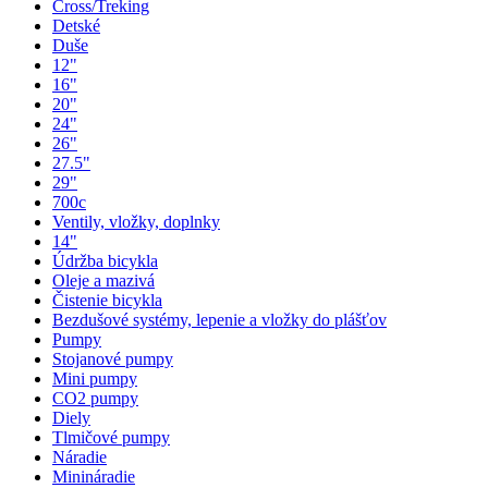
Cross/Treking
Detské
Duše
12"
16"
20"
24"
26"
27.5"
29"
700c
Ventily, vložky, doplnky
14"
Údržba bicykla
Oleje a mazivá
Čistenie bicykla
Bezdušové systémy, lepenie a vložky do plášťov
Pumpy
Stojanové pumpy
Mini pumpy
CO2 pumpy
Diely
Tlmičové pumpy
Náradie
Minináradie