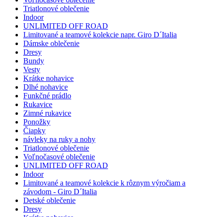
Triatlonové oblečenie
Indoor
UNLIMITED OFF ROAD
Limitované a teamové kolekcie napr. Giro D´Italia
Dámske oblečenie
Dresy
Bundy
Vesty
Krátke nohavice
Dlhé nohavice
Funkčné prádlo
Rukavice
Zimné rukavice
Ponožky
Čiapky
návleky na ruky a nohy
Triatlonové oblečenie
Voľnočasové oblečenie
UNLIMITED OFF ROAD
Indoor
Limitované a teamové kolekcie k rôznym výročiam a
závodom - Giro D´Italia
Detské oblečenie
Dresy