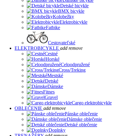
Dámske bicykle
Detské bicykle
BMX bicykle
Kolobežky
Elektrobicykle
Fatbike
Cestovateľské
ELEKTROBICYKLE
add
remove
Cestné
Horské
Celoodpružené
Cross/Treking
Mestské
Detské
Dámske
Fitnes
Gravel
Cargo elektrobicykle
OBLEČENIE
add
remove
Pánske oblečenie
Dámske oblečenie
Detské oblečenie
Doplnky
TRENAŽÉRY
add
remove