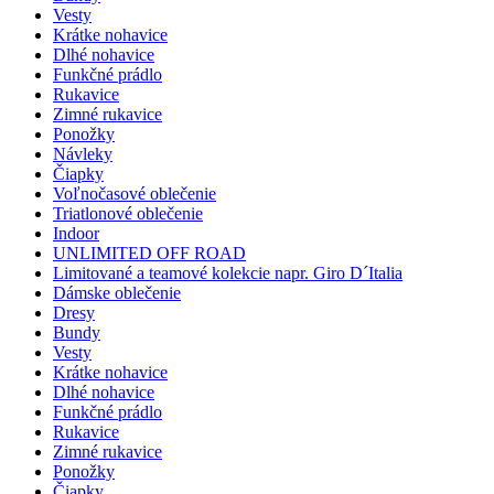
Vesty
Krátke nohavice
Dlhé nohavice
Funkčné prádlo
Rukavice
Zimné rukavice
Ponožky
Návleky
Čiapky
Voľnočasové oblečenie
Triatlonové oblečenie
Indoor
UNLIMITED OFF ROAD
Limitované a teamové kolekcie napr. Giro D´Italia
Dámske oblečenie
Dresy
Bundy
Vesty
Krátke nohavice
Dlhé nohavice
Funkčné prádlo
Rukavice
Zimné rukavice
Ponožky
Čiapky