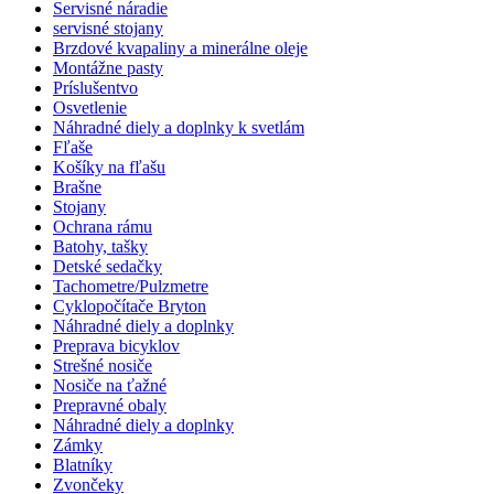
Servisné náradie
servisné stojany
Brzdové kvapaliny a minerálne oleje
Montážne pasty
Príslušentvo
Osvetlenie
Náhradné diely a doplnky k svetlám
Fľaše
Košíky na fľašu
Brašne
Stojany
Ochrana rámu
Batohy, tašky
Detské sedačky
Tachometre/Pulzmetre
Cyklopočítače Bryton
Náhradné diely a doplnky
Preprava bicyklov
Strešné nosiče
Nosiče na ťažné
Prepravné obaly
Náhradné diely a doplnky
Zámky
Blatníky
Zvončeky