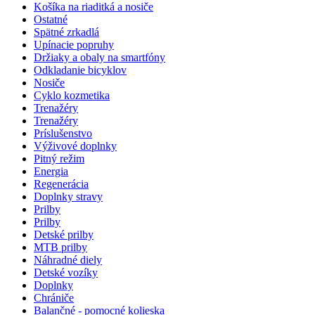
Košíka na riaditká a nosiče
Ostatné
Spätné zrkadlá
Upínacie popruhy
Držiaky a obaly na smartfóny
Odkladanie bicyklov
Nosiče
Cyklo kozmetika
Trenažéry
Trenažéry
Príslušenstvo
Výživové doplnky
Pitný režim
Energia
Regenerácia
Doplnky stravy
Prilby
Prilby
Detské prilby
MTB prilby
Náhradné diely
Detské vozíky
Doplnky
Chrániče
Balančné - pomocné kolieska