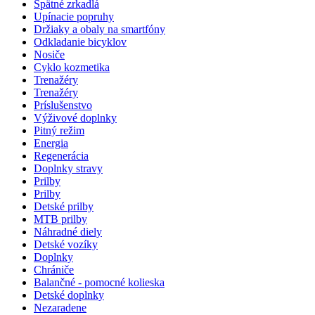
Spätné zrkadlá
Upínacie popruhy
Držiaky a obaly na smartfóny
Odkladanie bicyklov
Nosiče
Cyklo kozmetika
Trenažéry
Trenažéry
Príslušenstvo
Výživové doplnky
Pitný režim
Energia
Regenerácia
Doplnky stravy
Prilby
Prilby
Detské prilby
MTB prilby
Náhradné diely
Detské vozíky
Doplnky
Chrániče
Balančné - pomocné kolieska
Detské doplnky
Nezaradene