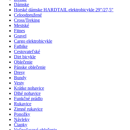
Dámske
Horské dámske HARDTAIL elektrobicykle 29"/27,5"
Celoodpružené
Cross/Treking
Mestské
Fitnes
Gravel
Cargo elektrobicykle
Fatbike
Cestovateľské
Dirt bicykle
Oblečenie
Pánske oblečenie
Dresy
Bundy
Vesty
Krátke nohavice
Dlhé nohavice
Funkčné prádlo
Rukavice
Zimné rukavice
Ponožky
Návleky
Čiapky
Voľnočasové oblečenie