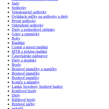
Sady
Sedlovky
Teleskopické sedlovky
Ovládacie páčky na sedlovky a diely
Pevné sedlovky
Odpružené sedlovky
Diely a podsedlové objímky
Gripy a omotávky
Rohy
Riaditká
Cestné a gravel riaditká
MTB a treking riaditká
Časovkárske nádstavce
Diely a doplnky
Brzdy
Brzdové platničky a gumičky
Brzdové platničky
Brzdové gumičky
Kotúče a adaptéry
Lanká, bowdeny, brzdové hadice
Kotúčové brzdy
Diely
Ráfikové brzdy
Brzdové páčky
sedadlá