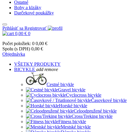
Ostatné
Boby a klzáky
Darčekové poukážky
Prihlásiť sa
Registrovať
0,00 €
0
Počet položiek: 0
0,00 €
Spolu (s DPH)
0,00 €
Objednávka
VŠETKY PRODUKTY
BICYKLE
add
remove
Cestné bicykle
Gravel bicykle
Cyclocross bicykle
Časovkové bicykle
Horské bicykle
Celoodpružené bicykle
Cross/Treking bicykle
Fitness bicykle
Mestské bicykle