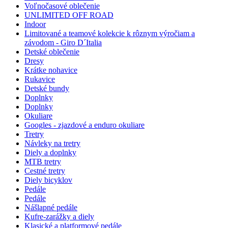
Voľnočasové oblečenie
UNLIMITED OFF ROAD
Indoor
Limitované a teamové kolekcie k rôznym výročiam a
závodom - Giro D´Italia
Detské oblečenie
Dresy
Krátke nohavice
Rukavice
Detské bundy
Doplnky
Doplnky
Okuliare
Googles - zjazdové a enduro okuliare
Tretry
Návleky na tretry
Diely a doplnky
MTB tretry
Cestné tretry
Diely bicyklov
Pedále
Pedále
Nášlapné pedále
Kufre-zarážky a diely
Klasické a platformové pedále