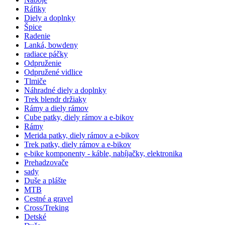
Ráfiky
Diely a doplnky
Špice
Radenie
Lanká, bowdeny
radiace páčky
Odpruženie
Odpružené vidlice
Tlmiče
Náhradné diely a doplnky
Trek blendr držiaky
Rámy a diely rámov
Cube patky, diely rámov a e-bikov
Rámy
Merida patky, diely rámov a e-bikov
Trek patky, diely rámov a e-bikov
e-bike komponenty - káble, nabíjačky, elektronika
Prehadzovače
sady
Duše a plášte
MTB
Cestné a gravel
Cross/Treking
Detské