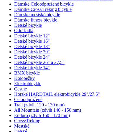
Dámske Celoodpružené bicykle
Dámske Cross/Treking bicykle
Dámske mestské bicykle
Dámske fitness bicykle
Detské bicykle
Odrážadlá
Detské bicykle 12"
Detské bicykle 16"
Detské bicykle 18"
Detské bicykle 20"
Detské bicykle 24"
Detské bicykle 26" a 27,5"
Detské bicykle 14"
BMX bicykle
Kolobežky
Elektrobicykle
Cestné
Horské HARDTAIL elektrobicykle 29"/27,5"
Celoodpružené
Trail (zdvih 120 - 130 mm)
All Mountain (zdvih 140 - 150 mm)
Enduro (zdvih 160 - 170 mm)
Cross/Treking
Mestské
Detské