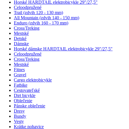
Horské HARDTAIL elektrobicykle 29"/27,5"
Celoodpružené
Trail (zdvih 120 - 130 mm)
All Mountain (zdvih 140 - 150 mm)
Enduro (zdvih 160 - 170 mm)
Cross/Treking
Mestské
Detské
Dámske
Horské dámske HARDTAIL elektrobicykle 29"/27,5"
Celoodpružené
Cross/Treking
Mestské
Fitnes
Gravel
Cargo elektrobicykle
Fatbike
Cestovateľské
Dirt bicykle
Oblečenie
Pánske oblečenie
Dresy
Bundy
Vesty
Krátke nohavice