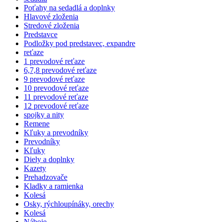
Poťahy na sedadlá a doplnky
Hlavové zloženia
Stredové zloženia
Predstavce
Podložky pod predstavec, expandre
reťaze
1 prevodové reťaze
6,7,8 prevodové reťaze
9 prevodové reťaze
10 prevodové reťaze
11 prevodové reťaze
12 prevodové reťaze
spojky a nity
Remene
Kľuky a prevodníky
Prevodníky
Kľuky
Diely a doplnky
Kazety
Prehadzovače
Kladky a ramienka
Kolesá
Osky, rýchloupínáky, orechy
Kolesá
Náboje