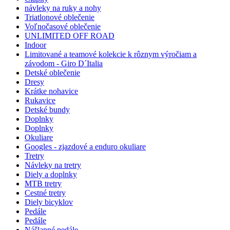
návleky na ruky a nohy
Triatlonové oblečenie
Voľnočasové oblečenie
UNLIMITED OFF ROAD
Indoor
Limitované a teamové kolekcie k rôznym výročiam a
závodom - Giro D´Italia
Detské oblečenie
Dresy
Krátke nohavice
Rukavice
Detské bundy
Doplnky
Doplnky
Okuliare
Googles - zjazdové a enduro okuliare
Tretry
Návleky na tretry
Diely a doplnky
MTB tretry
Cestné tretry
Diely bicyklov
Pedále
Pedále
Nášlapné pedále