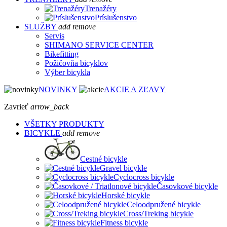
Trenažéry
Príslušenstvo
SLUŽBY
add
remove
Servis
SHIMANO SERVICE CENTER
Bikefitting
Požičovňa bicyklov
Výber bicykla
NOVINKY
AKCIE A ZĽAVY
Zavrieť
arrow_back
VŠETKY PRODUKTY
BICYKLE
add
remove
Cestné bicykle
Gravel bicykle
Cyclocross bicykle
Časovkové bicykle
Horské bicykle
Celoodpružené bicykle
Cross/Treking bicykle
Fitness bicykle