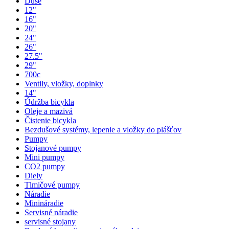
Duše
12"
16"
20"
24"
26"
27.5"
29"
700c
Ventily, vložky, doplnky
14"
Údržba bicykla
Oleje a mazivá
Čistenie bicykla
Bezdušové systémy, lepenie a vložky do plášťov
Pumpy
Stojanové pumpy
Mini pumpy
CO2 pumpy
Diely
Tlmičové pumpy
Náradie
Minináradie
Servisné náradie
servisné stojany