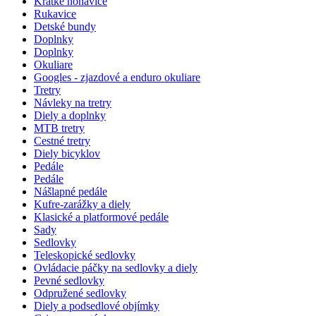
Krátke nohavice
Rukavice
Detské bundy
Doplnky
Doplnky
Okuliare
Googles - zjazdové a enduro okuliare
Tretry
Návleky na tretry
Diely a doplnky
MTB tretry
Cestné tretry
Diely bicyklov
Pedále
Pedále
Nášlapné pedále
Kufre-zarážky a diely
Klasické a platformové pedále
Sady
Sedlovky
Teleskopické sedlovky
Ovládacie páčky na sedlovky a diely
Pevné sedlovky
Odpružené sedlovky
Diely a podsedlové objímky