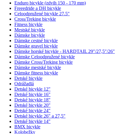
Enduro bicykle (zdvih 150 - 170 mm)
Freeedride a DH bicykle
Celoodpružené bicykle 27.5"
Cross/Treking bicykle
Fitness bicykle
Mestské bicykle
Dámske bicykle
Dámske cestné bicykle
Dámske gravel bicykle
Dámske horské bicykle - HARDTAIL 29"/27,5"/26"
Dámske Celoodpružené bicykle
Dámske Cross/Treking bicykle
Dámske mestské bicykle
Dámske fitness bicykle
Detské bicykle
Odrážadlá
Detské bicykle 12"
Detské bicykle 16"
Detské bicykle 18"
Detské bicykle 20"
Detské bicykle 24"
Detské bicykle 26" a 27,5"
Detské bicykle 14"
BMX bicykle
Kolobežky