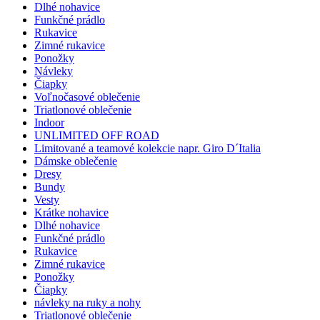
Dlhé nohavice
Funkčné prádlo
Rukavice
Zimné rukavice
Ponožky
Návleky
Čiapky
Voľnočasové oblečenie
Triatlonové oblečenie
Indoor
UNLIMITED OFF ROAD
Limitované a teamové kolekcie napr. Giro D´Italia
Dámske oblečenie
Dresy
Bundy
Vesty
Krátke nohavice
Dlhé nohavice
Funkčné prádlo
Rukavice
Zimné rukavice
Ponožky
Čiapky
návleky na ruky a nohy
Triatlonové oblečenie