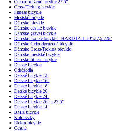
Celoodpružené bicykle 27.5"
Cross/Treking bicykle
Fitness bicykle
Mestské bicykle
Dámske bicykle
Dámske cestné bicykle
Dámske gravel bicykle
Dámske horské bicykle - HARDTAIL 29"/27,5"/26"
Dámske Celoodpružené bicykle
Dámske Cross/Treking bicykle
Dámske mestské bicykle
Dámske fitness bicykle
Detské bicykle
Odrážadlá
Detské bicykle 12"
Detské bicykle 16"
Detské bicykle 18"
Detské bicykle 20"
Detské bicykle 24"
Detské bicykle 26" a 27,5"
Detské bicykle 14"
BMX bicykle
Kolobežky
Elektrobicykle
Cestné