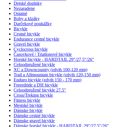
Detské doplnky
Nezaradene
Ostatné
Boby a klzáky
Darčekové poukážky
Bicykle
Cestné bicykle
Endurance cestné bicykle
Gravel bicykle
Cyclocross bicykle
Časovkové / Triatlonové bicykle
Horské bicykle - HARDTAIL 29"/27,5"/26"
Celoodpružené bicykle
XC a Downcountry (zdvih 100-120 mm)
Trail a Allmountain bicykle (zdvih 120-150 mm)
Enduro bicykle (zdvih 150 - 170 mm)
Freeedride a DH bicykle
Celoodpružené bicykle 27.5"
Cross/Treking bicykle
Fitness bicykle
Mestské bicykle
Dámske bicykle
Dámske cestné bicykle
Dámske gravel bicykle
Dámske horské bicykle - HARDTAIL 29"/27,5"/26"