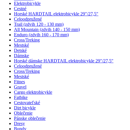
Elektrobicykle
Cestné
Horské HARDTAIL elektrobicykle 29"/27,5"
Celoodpružené
Trail (zdvih 120 - 130 mm)
All Mountain (zdvih 140 - 150 mm)
Enduro (zdvih 160 - 170 mm)
Cross/Treking
Mestské
Detské
Dámske
Horské dámske HARDTAIL elektrobicykle 29"/27,5"
Celoodpružené
Cross/Treking
Mestské
Fitnes
Gravel
Cargo elektrobicykle
Fatbike
Cestovateľské
Dirt bicykle
Oblečenie
Pánske oblečenie
Dresy
Bundy