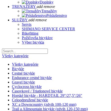
Doplnky
TRENAŽÉRY
add
remove
Trenažéry
Príslušenstvo
SLUŽBY
add
remove
Servis
SHIMANO SERVICE CENTER
Bikefitting
Požičovňa bicyklov
Výber bicykla
Všetky kategórie
Všetky kategórie
Bicykle
Cestné bicykle
Endurance cestné bicykle
Gravel bicykle
Cyclocross bicykle
Časovkové / Triatlonové bicykle
Horské bicykle - HARDTAIL 29"/27,5"/26"
Celoodpružené bicykle
XC a Downcountry (zdvih 100-120 mm)
Trail a Allmountain bicykle (zdvih 120-150 mm)