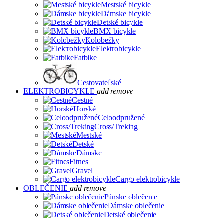
Mestské bicykle
Dámske bicykle
Detské bicykle
BMX bicykle
Kolobežky
Elektrobicykle
Fatbike
Cestovateľské
ELEKTROBICYKLE
add
remove
Cestné
Horské
Celoodpružené
Cross/Treking
Mestské
Detské
Dámske
Fitnes
Gravel
Cargo elektrobicykle
OBLEČENIE
add
remove
Pánske oblečenie
Dámske oblečenie
Detské oblečenie