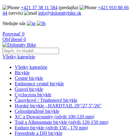
+421 37 38 11 584
(predajňa)
+421 910 88 66
44
(servis)
info@dolomitybike.sk
Sledujte nás
Porovnať
0
Obľúbené
0
Všetky kategórie
Všetky kategórie
Bicykle
Cestné bicykle
Endurance cestné bicykle
Gravel bicykle
Cyclocross bicykle
Časovkové / Triatlonové bicykle
Horské bicykle - HARDTAIL 29"/27,5"/26"
Celoodpružené bicykle
XC a Downcountry (zdvih 100-120 mm)
Trail a Allmountain bicykle (zdvih 120-150 mm)
Enduro bicykle (zdvih 150 - 170 mm)
Freeedride a DH bicykle