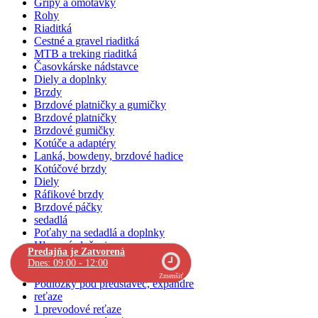
Gripy a omotávky
Rohy
Riaditká
Cestné a gravel riaditká
MTB a treking riaditká
Časovkárske nádstavce
Diely a doplnky
Brzdy
Brzdové platničky a gumičky
Brzdové platničky
Brzdové gumičky
Kotúče a adaptéry
Lanká, bowdeny, brzdové hadice
Kotúčové brzdy
Diely
Ráfikové brzdy
Brzdové páčky
sedadlá
Poťahy na sedadlá a doplnky
Hlavové zloženia
Predajňa je Zatvorená
Stredové zloženia
Dnes: 09:00 - 12:00
Predstavce
Zmenšiť
Podložky pod predstavec, expandre
reťaze
1 prevodové reťaze