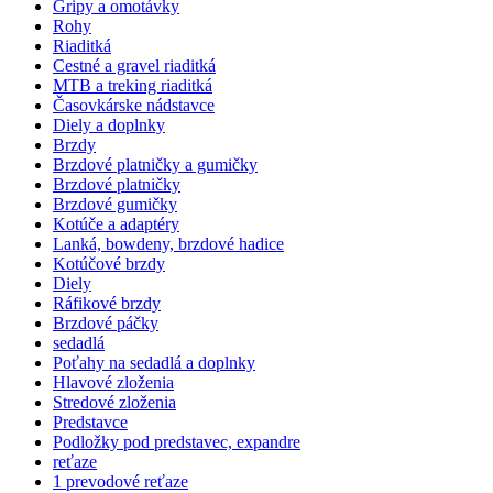
Gripy a omotávky
Rohy
Riaditká
Cestné a gravel riaditká
MTB a treking riaditká
Časovkárske nádstavce
Diely a doplnky
Brzdy
Brzdové platničky a gumičky
Brzdové platničky
Brzdové gumičky
Kotúče a adaptéry
Lanká, bowdeny, brzdové hadice
Kotúčové brzdy
Diely
Ráfikové brzdy
Brzdové páčky
sedadlá
Poťahy na sedadlá a doplnky
Hlavové zloženia
Stredové zloženia
Predstavce
Podložky pod predstavec, expandre
reťaze
1 prevodové reťaze