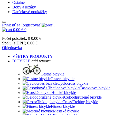
Ostatné
Boby a klzáky
Darčekové poukážky
Prihlásiť sa
Registrovať
0,00 €
0
Počet položiek: 0
0,00 €
Spolu (s DPH)
0,00 €
Objednávka
VŠETKY PRODUKTY
BICYKLE
add
remove
Cestné bicykle
Gravel bicykle
Cyclocross bicykle
Časovkové bicykle
Horské bicykle
Celoodpružené bicykle
Cross/Treking bicykle
Fitness bicykle
Mestské bicykle