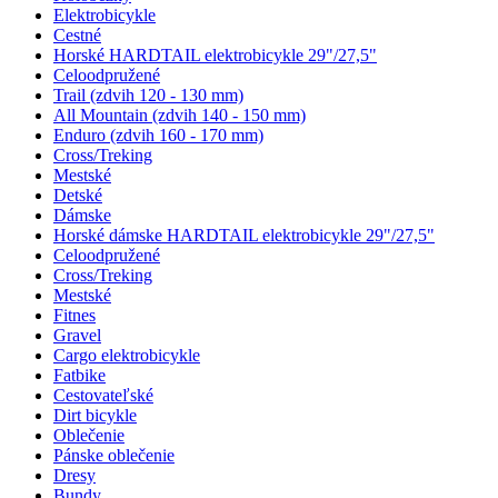
Elektrobicykle
Cestné
Horské HARDTAIL elektrobicykle 29"/27,5"
Celoodpružené
Trail (zdvih 120 - 130 mm)
All Mountain (zdvih 140 - 150 mm)
Enduro (zdvih 160 - 170 mm)
Cross/Treking
Mestské
Detské
Dámske
Horské dámske HARDTAIL elektrobicykle 29"/27,5"
Celoodpružené
Cross/Treking
Mestské
Fitnes
Gravel
Cargo elektrobicykle
Fatbike
Cestovateľské
Dirt bicykle
Oblečenie
Pánske oblečenie
Dresy
Bundy