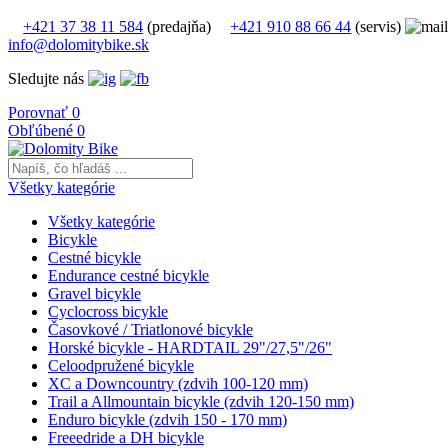
+421 37 38 11 584
(predajňa)
+421 910 88 66 44
(servis)
info@dolomitybike.sk
Sledujte nás
Porovnať
0
Obľúbené
0
Všetky kategórie
Všetky kategórie
Bicykle
Cestné bicykle
Endurance cestné bicykle
Gravel bicykle
Cyclocross bicykle
Časovkové / Triatlonové bicykle
Horské bicykle - HARDTAIL 29"/27,5"/26"
Celoodpružené bicykle
XC a Downcountry (zdvih 100-120 mm)
Trail a Allmountain bicykle (zdvih 120-150 mm)
Enduro bicykle (zdvih 150 - 170 mm)
Freeedride a DH bicykle