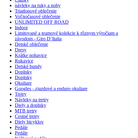
návleky na ruky a nohy
Triatlonové oblečenie
Voľnočasové oblečenie
UNLIMITED OFF ROAD
Indoor
Limitované a teamové kolekcie k rôznym výročiam a
závodom - Giro D´Italia
Detské oblečenie
Dresy
Krátke nohavice
Rukavice
Detské bundy
Doplnky
Doplnky
Okuliare
Googles - zjazdové a enduro okuliare
Tretry
Návleky na tretry
Diely a doplnky
MTB tretry
Cestné tretry
Diely bicyklov
Pedále
Pedále