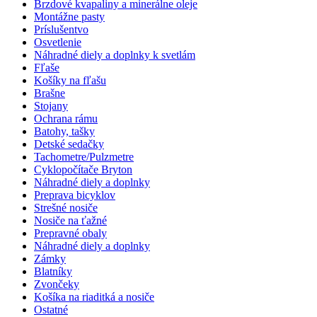
Brzdové kvapaliny a minerálne oleje
Montážne pasty
Príslušentvo
Osvetlenie
Náhradné diely a doplnky k svetlám
Fľaše
Košíky na fľašu
Brašne
Stojany
Ochrana rámu
Batohy, tašky
Detské sedačky
Tachometre/Pulzmetre
Cyklopočítače Bryton
Náhradné diely a doplnky
Preprava bicyklov
Strešné nosiče
Nosiče na ťažné
Prepravné obaly
Náhradné diely a doplnky
Zámky
Blatníky
Zvončeky
Košíka na riaditká a nosiče
Ostatné