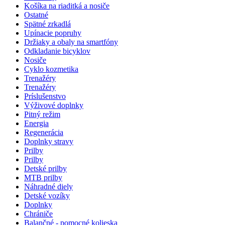
Košíka na riaditká a nosiče
Ostatné
Spätné zrkadlá
Upínacie popruhy
Držiaky a obaly na smartfóny
Odkladanie bicyklov
Nosiče
Cyklo kozmetika
Trenažéry
Trenažéry
Príslušenstvo
Výživové doplnky
Pitný režim
Energia
Regenerácia
Doplnky stravy
Prilby
Prilby
Detské prilby
MTB prilby
Náhradné diely
Detské vozíky
Doplnky
Chrániče
Balančné - pomocné kolieska