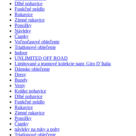
Dlhé nohavice
Funkčné prádlo
Rukavice
Zimné rukavice
Ponožky
Návleky
Čiapky
Voľnočasové oblečenie
Triatlonové oblečenie
Indoor
UNLIMITED OFF ROAD
Limitované a teamové kolekcie napr. Giro D´Italia
Dámske oblečenie
Dresy
Bundy
Vesty
Krátke nohavice
Dlhé nohavice
Funkčné prádlo
Rukavice
Zimné rukavice
Ponožky
Čiapky
návleky na ruky a nohy
Triatlonové oblečenie