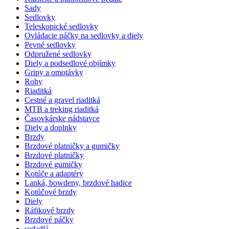
Sady
Sedlovky
Teleskopické sedlovky
Ovládacie páčky na sedlovky a diely
Pevné sedlovky
Odpružené sedlovky
Diely a podsedlové objímky
Gripy a omotávky
Rohy
Riaditká
Cestné a gravel riaditká
MTB a treking riaditká
Časovkárske nádstavce
Diely a doplnky
Brzdy
Brzdové platničky a gumičky
Brzdové platničky
Brzdové gumičky
Kotúče a adaptéry
Lanká, bowdeny, brzdové hadice
Kotúčové brzdy
Diely
Ráfikové brzdy
Brzdové páčky
sedadlá