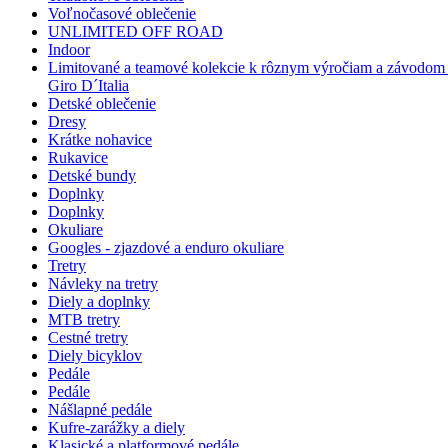
Voľnočasové oblečenie
UNLIMITED OFF ROAD
Indoor
Limitované a teamové kolekcie k rôznym výročiam a závodom 
Giro D´Italia
Detské oblečenie
Dresy
Krátke nohavice
Rukavice
Detské bundy
Doplnky
Doplnky
Okuliare
Googles - zjazdové a enduro okuliare
Tretry
Návleky na tretry
Diely a doplnky
MTB tretry
Cestné tretry
Diely bicyklov
Pedále
Pedále
Nášlapné pedále
Kufre-zarážky a diely
Klasické a platformové pedále