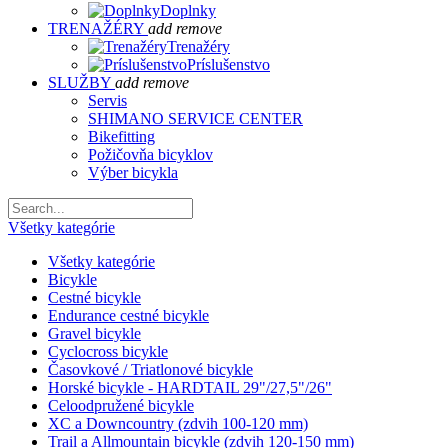
Doplnky
TRENAŽÉRY
add
remove
Trenažéry
Príslušenstvo
SLUŽBY
add
remove
Servis
SHIMANO SERVICE CENTER
Bikefitting
Požičovňa bicyklov
Výber bicykla
Všetky kategórie
Všetky kategórie
Bicykle
Cestné bicykle
Endurance cestné bicykle
Gravel bicykle
Cyclocross bicykle
Časovkové / Triatlonové bicykle
Horské bicykle - HARDTAIL 29"/27,5"/26"
Celoodpružené bicykle
XC a Downcountry (zdvih 100-120 mm)
Trail a Allmountain bicykle (zdvih 120-150 mm)