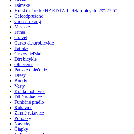
Dámske
Horské dámske HARDTAIL elektrobicykle 29"/27,5"
Celoodpružené
Cross/Treking
Mestské
Fitnes
Gravel
Cargo elektrobicykle
Fatbike
Cestovateľské
Dirt bicykle
Oblečenie
Pánske oblečenie
Dresy
Bundy
Vesty
Krátke nohavice
Dlhé nohavice
Funkčné prádlo
Rukavice
Zimné rukavice
Ponožky
Návleky
Čiapky