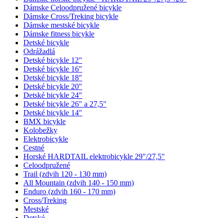
Dámske Celoodpružené bicykle
Dámske Cross/Treking bicykle
Dámske mestské bicykle
Dámske fitness bicykle
Detské bicykle
Odrážadlá
Detské bicykle 12"
Detské bicykle 16"
Detské bicykle 18"
Detské bicykle 20"
Detské bicykle 24"
Detské bicykle 26" a 27,5"
Detské bicykle 14"
BMX bicykle
Kolobežky
Elektrobicykle
Cestné
Horské HARDTAIL elektrobicykle 29"/27,5"
Celoodpružené
Trail (zdvih 120 - 130 mm)
All Mountain (zdvih 140 - 150 mm)
Enduro (zdvih 160 - 170 mm)
Cross/Treking
Mestské
Detské