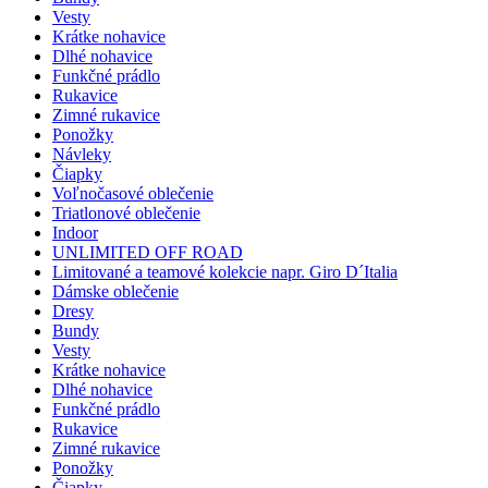
Vesty
Krátke nohavice
Dlhé nohavice
Funkčné prádlo
Rukavice
Zimné rukavice
Ponožky
Návleky
Čiapky
Voľnočasové oblečenie
Triatlonové oblečenie
Indoor
UNLIMITED OFF ROAD
Limitované a teamové kolekcie napr. Giro D´Italia
Dámske oblečenie
Dresy
Bundy
Vesty
Krátke nohavice
Dlhé nohavice
Funkčné prádlo
Rukavice
Zimné rukavice
Ponožky
Čiapky