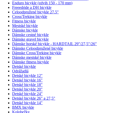
Enduro bicykle (zdvih 150 - 170 mm)
Freeedride a DH bicykle
Celoodpružené bicykle 27.5"
Cross/Treking bicykle
Fitness bicykle
Mestské bicykle
Dámske bicykle
Dámske cestné bicykle
Dámske gravel bicykle
Dámske horské bicykle - HARDTAIL 29"/27,5"/26"
Dámske Celoodpružené bicykle
Dámske Cross/Treking bicykle
Dámske mestské bicykle
Dámske fitness bicykle
Detské bicykle
Odrážadlá
Detské bicykle 12"
Detské bicykle 16"
Detské bicykle 18"
Detské bicykle 20"
Detské bicykle 24"
Detské bicykle 26" a 27,5"
Detské bicykle 14"
BMX bicykle
Kolobežky