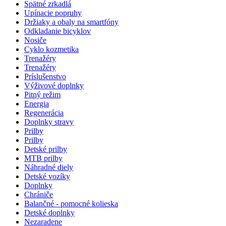
Spätné zrkadlá
Upínacie popruhy
Držiaky a obaly na smartfóny
Odkladanie bicyklov
Nosiče
Cyklo kozmetika
Trenažéry
Trenažéry
Príslušenstvo
Výživové doplnky
Pitný režim
Energia
Regenerácia
Doplnky stravy
Prilby
Prilby
Detské prilby
MTB prilby
Náhradné diely
Detské vozíky
Doplnky
Chrániče
Balančné - pomocné kolieska
Detské doplnky
Nezaradene