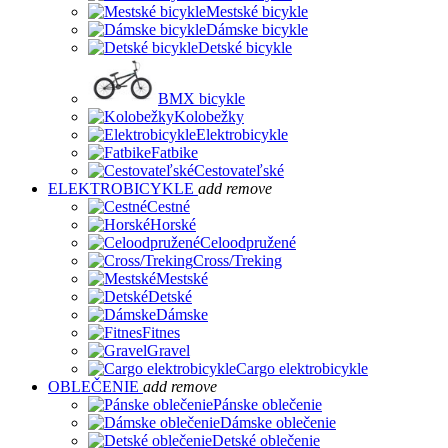
Mestské bicykle
Dámske bicykle
Detské bicykle
BMX bicykle
Kolobežky
Elektrobicykle
Fatbike
Cestovateľské
ELEKTROBICYKLE
add
remove
Cestné
Horské
Celoodpružené
Cross/Treking
Mestské
Detské
Dámske
Fitnes
Gravel
Cargo elektrobicykle
OBLEČENIE
add
remove
Pánske oblečenie
Dámske oblečenie
Detské oblečenie