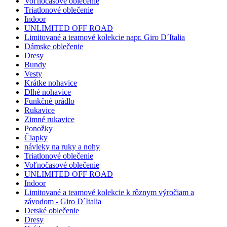
Voľnočasové oblečenie
Triatlonové oblečenie
Indoor
UNLIMITED OFF ROAD
Limitované a teamové kolekcie napr. Giro D´Italia
Dámske oblečenie
Dresy
Bundy
Vesty
Krátke nohavice
Dlhé nohavice
Funkčné prádlo
Rukavice
Zimné rukavice
Ponožky
Čiapky
návleky na ruky a nohy
Triatlonové oblečenie
Voľnočasové oblečenie
UNLIMITED OFF ROAD
Indoor
Limitované a teamové kolekcie k rôznym výročiam a
závodom - Giro D´Italia
Detské oblečenie
Dresy