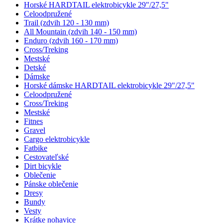
Horské HARDTAIL elektrobicykle 29"/27,5"
Celoodpružené
Trail (zdvih 120 - 130 mm)
All Mountain (zdvih 140 - 150 mm)
Enduro (zdvih 160 - 170 mm)
Cross/Treking
Mestské
Detské
Dámske
Horské dámske HARDTAIL elektrobicykle 29"/27,5"
Celoodpružené
Cross/Treking
Mestské
Fitnes
Gravel
Cargo elektrobicykle
Fatbike
Cestovateľské
Dirt bicykle
Oblečenie
Pánske oblečenie
Dresy
Bundy
Vesty
Krátke nohavice