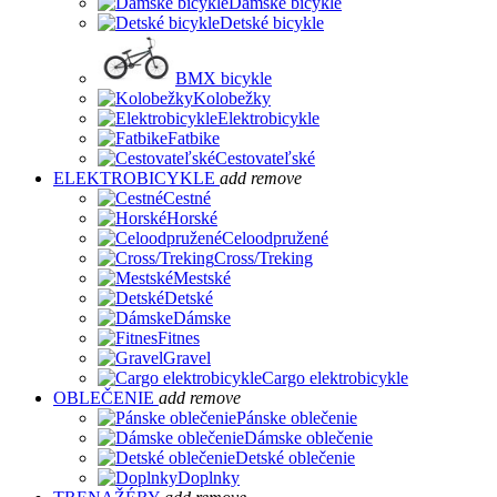
Dámske bicykle
Detské bicykle
BMX bicykle
Kolobežky
Elektrobicykle
Fatbike
Cestovateľské
ELEKTROBICYKLE
add
remove
Cestné
Horské
Celoodpružené
Cross/Treking
Mestské
Detské
Dámske
Fitnes
Gravel
Cargo elektrobicykle
OBLEČENIE
add
remove
Pánske oblečenie
Dámske oblečenie
Detské oblečenie
Doplnky