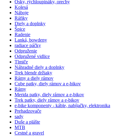
Osky, rýchloupínáky, orechy
Kolesá
Náboje
Ráfiky
Diely a doplnky
Špice
Radenie
Lanká, bowdeny
radiace páčky
Odpruženie
Odpružené vidlice
Tlmiče
Náhradné diely a doplnky
Trek blendr držiaky
Rámy a diely rámov
Cube patky, diely rámov a e-bikov
Rámy
Merida patky, diely rámov a e-bikov
Trek patky, diely rámov a e-bikov
e-bike komponenty - káble, nabíjačky, elektronika
Prehadzovače
sady
Duše a plášte
MTB
Cestné a gravel