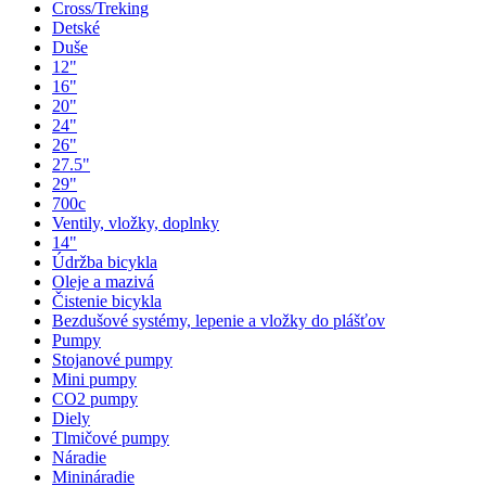
Cross/Treking
Detské
Duše
12"
16"
20"
24"
26"
27.5"
29"
700c
Ventily, vložky, doplnky
14"
Údržba bicykla
Oleje a mazivá
Čistenie bicykla
Bezdušové systémy, lepenie a vložky do plášťov
Pumpy
Stojanové pumpy
Mini pumpy
CO2 pumpy
Diely
Tlmičové pumpy
Náradie
Minináradie