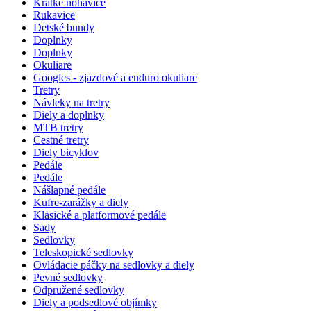
Krátke nohavice
Rukavice
Detské bundy
Doplnky
Doplnky
Okuliare
Googles - zjazdové a enduro okuliare
Tretry
Návleky na tretry
Diely a doplnky
MTB tretry
Cestné tretry
Diely bicyklov
Pedále
Pedále
Nášlapné pedále
Kufre-zarážky a diely
Klasické a platformové pedále
Sady
Sedlovky
Teleskopické sedlovky
Ovládacie páčky na sedlovky a diely
Pevné sedlovky
Odpružené sedlovky
Diely a podsedlové objímky