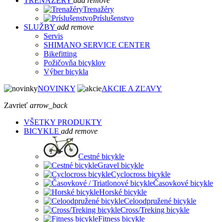
TRENAŽÉRY
add
remove
Trenažéry
Príslušenstvo
SLUŽBY
add
remove
Servis
SHIMANO SERVICE CENTER
Bikefitting
Požičovňa bicyklov
Výber bicykla
NOVINKY
AKCIE A ZĽAVY
Zavrieť
arrow_back
VŠETKY PRODUKTY
BICYKLE
add
remove
Cestné bicykle
Gravel bicykle
Cyclocross bicykle
Časovkové bicykle
Horské bicykle
Celoodpružené bicykle
Cross/Treking bicykle
Fitness bicykle