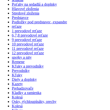
Poťahy na sedadlá a doplnky
Hlavové zloženia
Stredové zloženia
Predstavce
Podložky pod predstavec, expandre
reťaze
1 prevodové reťaze
6,7,8 prevodové reťaze
9 prevodové reťaze
10 prevodové reťaze
11 prevodové reťaze
12 prevodové reťaze
spojky a nity
Remene
Kľuky a prevodníky
Prevodníky
Kľuky
Diely a doplnky
Kazety
Prehadzovače
Kladky a ramienka
Kolesá
Osky, rýchloupínáky, orechy
Kolesá