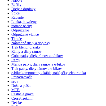
Náboje
Ráfiky
Diely a doplnky
Špice
Radenie
Lanká, bowdeny
radiace páčky
Odpruženie
Odpružené vidlice
Tlmiče
Náhradné diely a doplnky
Trek blendr držiaky
Rámy a diely rámov
Cube patky, diely rámov a e-bikov
Rámy
Merida patky, diely rámov a e-bikov
Trek patky, diely rámov a e-bikov
e-bike komponenty - káble, nabíjačky, elektronika
Prehadzovače
sady
Duše a plášte
MTB
Cestné a gravel
Cross/Treking
Detské