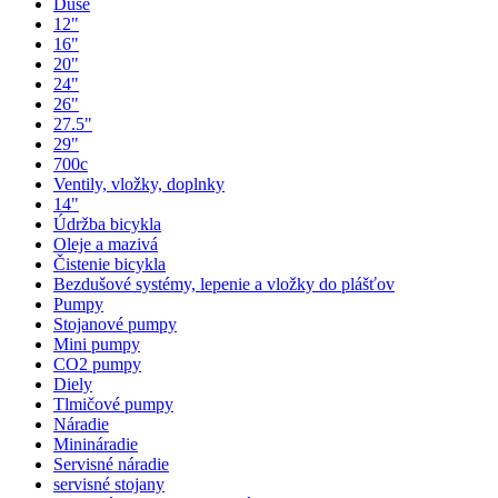
Duše
12"
16"
20"
24"
26"
27.5"
29"
700c
Ventily, vložky, doplnky
14"
Údržba bicykla
Oleje a mazivá
Čistenie bicykla
Bezdušové systémy, lepenie a vložky do plášťov
Pumpy
Stojanové pumpy
Mini pumpy
CO2 pumpy
Diely
Tlmičové pumpy
Náradie
Minináradie
Servisné náradie
servisné stojany