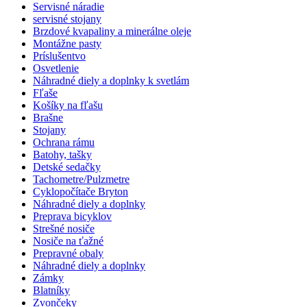
Servisné náradie
servisné stojany
Brzdové kvapaliny a minerálne oleje
Montážne pasty
Príslušentvo
Osvetlenie
Náhradné diely a doplnky k svetlám
Fľaše
Košíky na fľašu
Brašne
Stojany
Ochrana rámu
Batohy, tašky
Detské sedačky
Tachometre/Pulzmetre
Cyklopočítače Bryton
Náhradné diely a doplnky
Preprava bicyklov
Strešné nosiče
Nosiče na ťažné
Prepravné obaly
Náhradné diely a doplnky
Zámky
Blatníky
Zvončeky