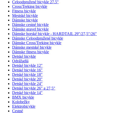
Celoodpružené bicykle 27.5"
Cross/Treking bicykle
Fitness bicykle
Mestské bicykle
Dámske bicykle
Dámske cestné bicykle
Dámske gravel bicykle
Dámske horské bicykle - HARDTAIL 29"/27,5"/26"
Dámske Celoodpružené bicykle
Dámske Cross/Treking bicykle
Dámske mestské bicykle
Dámske fitness bicykle
Detské bicykle
Odrážadlá
Detské bicykle 12"
Detské bicykle 16"
Detské bicykle 18"
Detské bicykle 20"
Detské bicykle 24"
Detské bicykle 26" a 27,5"
Detské bicykle 14"
BMX bicykle
Kolobežky
Elektrobicykle
Cestné