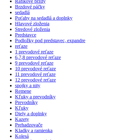
Ráfikové brzdy
Brzdové páčky
sedadlá
Poťahy na sedadlá a doplnky
Hlavové zloženia
Stredové zloženia
Predstavce
Podložky pod predstavec, expandre
reťaze
1 prevodové reťaze
6,7,8 prevodové reťaze
9 prevodové reťaze
10 prevodové reťaze
11 prevodové reťaze
12 prevodové reťaze
spojky a nity
Remene
Kľuky a prevodníky
Prevodníky
Kľuky
Diely a doplnky
Kazety
Prehadzovače
Kladky a ramienka
Kolesá