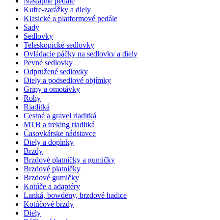
Nášlapné pedále
Kufre-zarážky a diely
Klasické a platformové pedále
Sady
Sedlovky
Teleskopické sedlovky
Ovládacie páčky na sedlovky a diely
Pevné sedlovky
Odpružené sedlovky
Diely a podsedlové objímky
Gripy a omotávky
Rohy
Riaditká
Cestné a gravel riaditká
MTB a treking riaditká
Časovkárske nádstavce
Diely a doplnky
Brzdy
Brzdové platničky a gumičky
Brzdové platničky
Brzdové gumičky
Kotúče a adaptéry
Lanká, bowdeny, brzdové hadice
Kotúčové brzdy
Diely