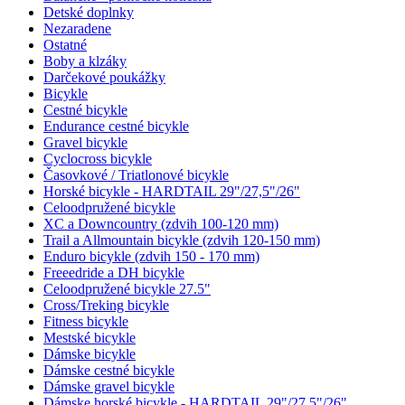
Detské doplnky
Nezaradene
Ostatné
Boby a klzáky
Darčekové poukážky
Bicykle
Cestné bicykle
Endurance cestné bicykle
Gravel bicykle
Cyclocross bicykle
Časovkové / Triatlonové bicykle
Horské bicykle - HARDTAIL 29"/27,5"/26"
Celoodpružené bicykle
XC a Downcountry (zdvih 100-120 mm)
Trail a Allmountain bicykle (zdvih 120-150 mm)
Enduro bicykle (zdvih 150 - 170 mm)
Freeedride a DH bicykle
Celoodpružené bicykle 27.5"
Cross/Treking bicykle
Fitness bicykle
Mestské bicykle
Dámske bicykle
Dámske cestné bicykle
Dámske gravel bicykle
Dámske horské bicykle - HARDTAIL 29"/27,5"/26"