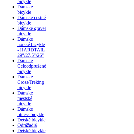
bicykle
Dámske
bicykle
Dámske cestné
bicykle
Dámske gravel
bicykle
Dámske
horské bicykle
- HARDTAIL
29"/27,5"/26"
Dámske
Celoodpružené
bicykle
Dámske
Cross/Treking
bicykle
Dámske
mestské
bicykle
Dámske
fitness bicykle
Detské bicykle
Odrážadlá
Detské bicykle