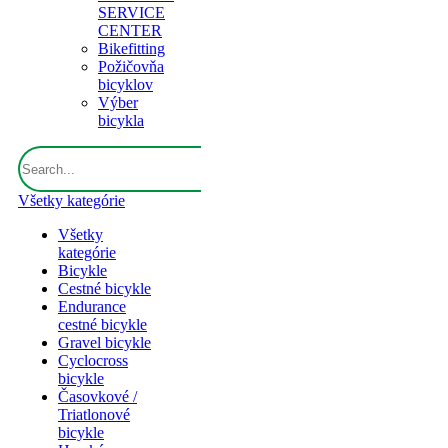
SERVICE
CENTER
Bikefitting
Požičovňa
bicyklov
Výber
bicykla
Všetky kategórie
Všetky
kategórie
Bicykle
Cestné bicykle
Endurance
cestné bicykle
Gravel bicykle
Cyclocross
bicykle
Časovkové /
Triatlonové
bicykle