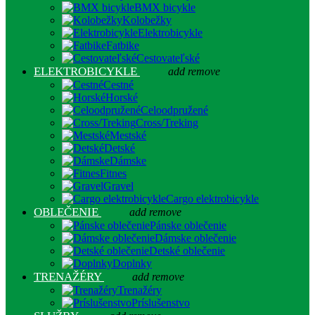
BMX bicykle
Kolobežky
Elektrobicykle
Fatbike
Cestovateľské
ELEKTROBICYKLE
add
remove
Cestné
Horské
Celoodpružené
Cross/Treking
Mestské
Detské
Dámske
Fitnes
Gravel
Cargo elektrobicykle
OBLEČENIE
add
remove
Pánske oblečenie
Dámske oblečenie
Detské oblečenie
Doplnky
TRENAŽÉRY
add
remove
Trenažéry
Príslušenstvo