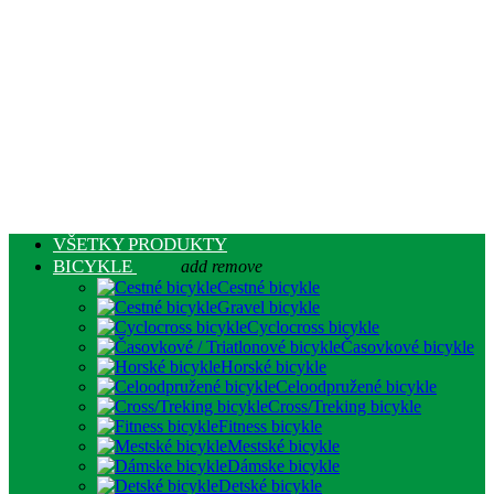
VŠETKY PRODUKTY
BICYKLE
add
remove
Cestné bicykle
Gravel bicykle
Cyclocross bicykle
Časovkové bicykle
Horské bicykle
Celoodpružené bicykle
Cross/Treking bicykle
Fitness bicykle
Mestské bicykle
Dámske bicykle
Detské bicykle