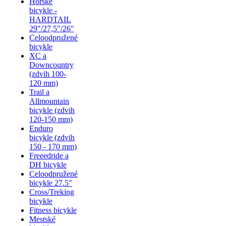
Horské
bicykle -
HARDTAIL
29"/27,5"/26"
Celoodpružené
bicykle
XC a
Downcountry
(zdvih 100-
120 mm)
Trail a
Allmountain
bicykle (zdvih
120-150 mm)
Enduro
bicykle (zdvih
150 - 170 mm)
Freeedride a
DH bicykle
Celoodpružené
bicykle 27.5"
Cross/Treking
bicykle
Fitness bicykle
Mestské