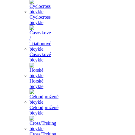
Cyclocross
bicykle
Časovkové
bicykle
Horské
bicykle
Celoodpružené
bicykle
Cross/Treking