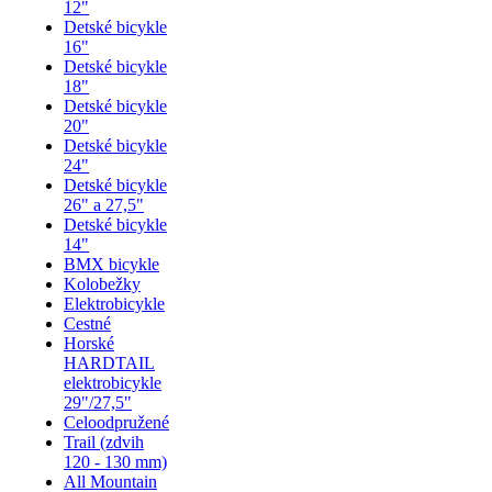
12"
Detské bicykle
16"
Detské bicykle
18"
Detské bicykle
20"
Detské bicykle
24"
Detské bicykle
26" a 27,5"
Detské bicykle
14"
BMX bicykle
Kolobežky
Elektrobicykle
Cestné
Horské
HARDTAIL
elektrobicykle
29"/27,5"
Celoodpružené
Trail (zdvih
120 - 130 mm)
All Mountain