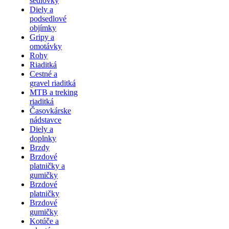
sedlovky
Diely a
podsedlové
objímky
Gripy a
omotávky
Rohy
Riaditká
Cestné a
gravel riaditká
MTB a treking
riaditká
Časovkárske
nádstavce
Diely a
doplnky
Brzdy
Brzdové
platničky a
gumičky
Brzdové
platničky
Brzdové
gumičky
Kotúče a