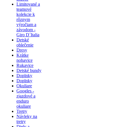
Limitované a
teamové
kolekcie k
rôznym
výročiam a
závodom -
Giro D´Italia
Detské
oblečenie
Dresy
Krátke
nohavice
Rukavice
Detské bundy
Doplnky
Doplnky
Okuliare
Googles -
zjazdové a
enduro
okuliare
Tretry
Návleky na
tretry
Diely a