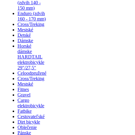
(zdvih 140 -
150 mm)
Enduro (zdvih
160 - 170 mm)
Cross/Treking
Mestské
Detské
Dámske
Horské
dámske
HARDTAIL
elektrobicykle
29"/27,5"
Celoodpružené
Cross/Treking
Mestské
Fitnes
Gravel
Cargo
elektrobicykle
Fatbike
Cestovateľské
Dirt bicykle
Oblečenie
Pánske