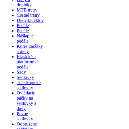
doplnky
MTB tretry
Cestné tretry
Diely bicyklov
Pedále
Pedále
Nášlapné
pedále
Kufre-zarážky
a diely
Klasické a
platformové
pedále
Sady
Sedlovky
Teleskopické
sedlovky
Ovládacie
páčky na
sedlovky a
diely
Pevné
sedlovky
Odpružené