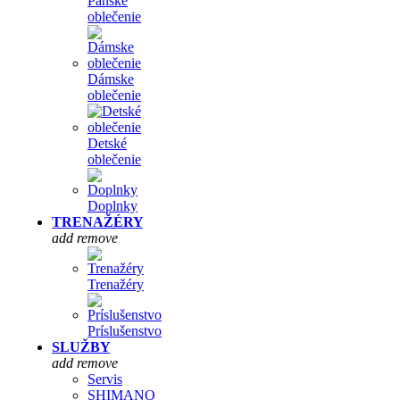
Pánske
oblečenie
Dámske
oblečenie
Detské
oblečenie
Doplnky
TRENAŽÉRY
add
remove
Trenažéry
Príslušenstvo
SLUŽBY
add
remove
Servis
SHIMANO