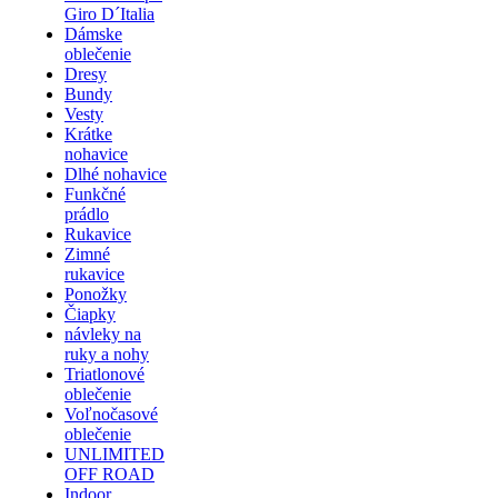
Giro D´Italia
Dámske
oblečenie
Dresy
Bundy
Vesty
Krátke
nohavice
Dlhé nohavice
Funkčné
prádlo
Rukavice
Zimné
rukavice
Ponožky
Čiapky
návleky na
ruky a nohy
Triatlonové
oblečenie
Voľnočasové
oblečenie
UNLIMITED
OFF ROAD
Indoor