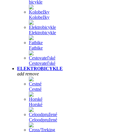
bicykle
Kolobežky
Elektrobicykle
Fatbike
Cestovateľské
ELEKTROBICYKLE
add
remove
Cestné
Horské
Celoodpružené