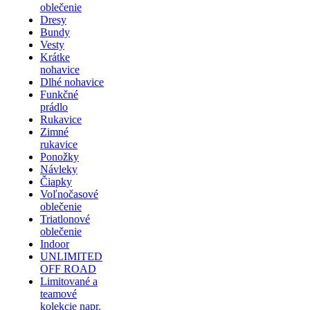
oblečenie
Dresy
Bundy
Vesty
Krátke
nohavice
Dlhé nohavice
Funkčné
prádlo
Rukavice
Zimné
rukavice
Ponožky
Návleky
Čiapky
Voľnočasové
oblečenie
Triatlonové
oblečenie
Indoor
UNLIMITED
OFF ROAD
Limitované a
teamové
kolekcie napr.