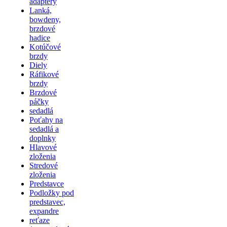
adaptéry
Lanká,
bowdeny,
brzdové
hadice
Kotúčové
brzdy
Diely
Ráfikové
brzdy
Brzdové
páčky
sedadlá
Poťahy na
sedadlá a
doplnky
Hlavové
zloženia
Stredové
zloženia
Predstavce
Podložky pod
predstavec,
expandre
reťaze