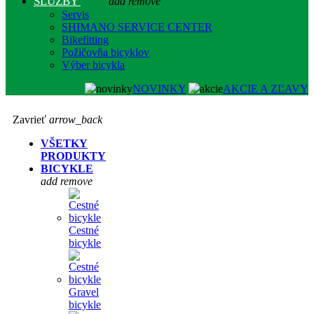
SLUŽBY
add
remove
Servis
SHIMANO SERVICE CENTER
Bikefitting
Požičovňa bicyklov
Výber bicykla
NOVINKY
AKCIE A ZĽAVY
Zavrieť
arrow_back
VŠETKY
PRODUKTY
BICYKLE
add
remove
Cestné
bicykle
Gravel
bicykle