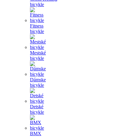
bicykle
Fitness
bicykle
Mestské
bicykle
Dámske
bicykle
Detské
bicykle
BMX