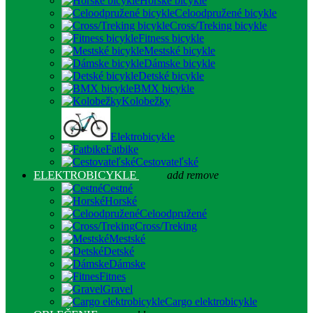
Horské bicykle
Celoodpružené bicykle
Cross/Treking bicykle
Fitness bicykle
Mestské bicykle
Dámske bicykle
Detské bicykle
BMX bicykle
Kolobežky
Elektrobicykle
Fatbike
Cestovateľské
ELEKTROBICYKLE
add
remove
Cestné
Horské
Celoodpružené
Cross/Treking
Mestské
Detské
Dámske
Fitnes
Gravel
Cargo elektrobicykle