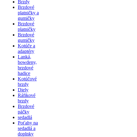
Brzdy
Brzdové
platničky a
gumičky
Brzdové
platničky
Brzdové
gumičky
Kotúče a
adaptéry
Lanká,
bowdeny,
brzdové
hadice
Kotúčové
brzdy
Diely
Ráfikové
brzdy
Brzdové
páčky
sedadlá
Poťahy na
sedadlá a
doplnky