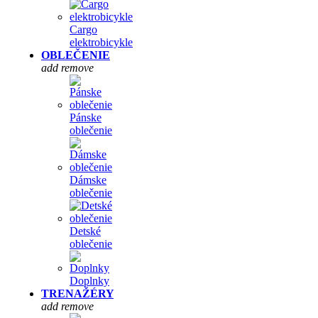
Cargo
elektrobicykle
OBLEČENIE
add
remove
Pánske
oblečenie
Dámske
oblečenie
Detské
oblečenie
Doplnky
TRENAŽÉRY
add
remove