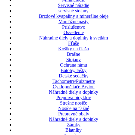
Servisné náradie
servisné stojany
Brzdové kvapaliny a minerálne oleje
Montážne pasty
Príslušentvo
Osvetlenie
Náhradné diely a doplnky k svetlám
Fľaše
Košíky na fľašu
Brašne
Stojany
Ochrana rámu
Batohy, tašky
Detské sedačky
Tachometre/Pulzmetre
Cyklopočítače Bryton
Náhradné diely a doplnky
Preprava bicyklov
Strešné nosiče
Nosiče na ťažné
Prepravné obaly
Náhradné diely a doplnky
Zámky
Blatníky