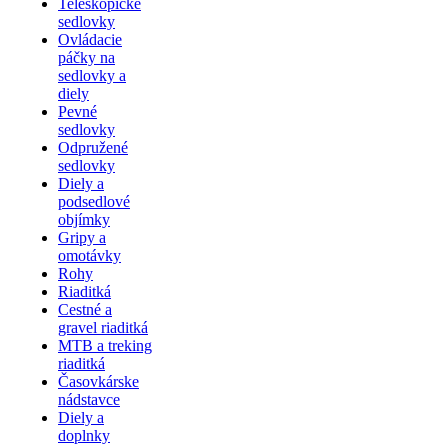
Teleskopické
sedlovky
Ovládacie
páčky na
sedlovky a
diely
Pevné
sedlovky
Odpružené
sedlovky
Diely a
podsedlové
objímky
Gripy a
omotávky
Rohy
Riaditká
Cestné a
gravel riaditká
MTB a treking
riaditká
Časovkárske
nádstavce
Diely a
doplnky