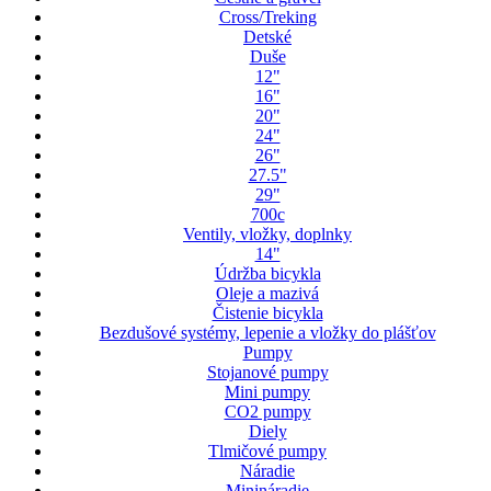
Cross/Treking
Detské
Duše
12"
16"
20"
24"
26"
27.5"
29"
700c
Ventily, vložky, doplnky
14"
Údržba bicykla
Oleje a mazivá
Čistenie bicykla
Bezdušové systémy, lepenie a vložky do plášťov
Pumpy
Stojanové pumpy
Mini pumpy
CO2 pumpy
Diely
Tlmičové pumpy
Náradie
Minináradie