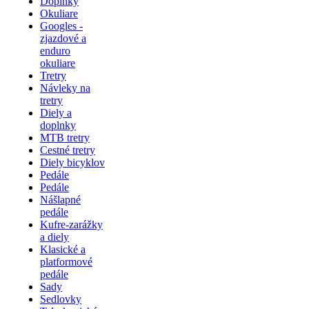
Doplnky
Okuliare
Googles -
zjazdové a
enduro
okuliare
Tretry
Návleky na
tretry
Diely a
doplnky
MTB tretry
Cestné tretry
Diely bicyklov
Pedále
Pedále
Nášlapné
pedále
Kufre-zarážky
a diely
Klasické a
platformové
pedále
Sady
Sedlovky