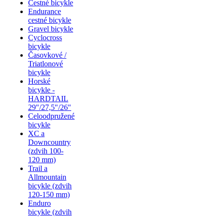
Cestné bicykle
Endurance
cestné bicykle
Gravel bicykle
Cyclocross
bicykle
Časovkové /
Triatlonové
bicykle
Horské
bicykle -
HARDTAIL
29"/27,5"/26"
Celoodpružené
bicykle
XC a
Downcountry
(zdvih 100-
120 mm)
Trail a
Allmountain
bicykle (zdvih
120-150 mm)
Enduro
bicykle (zdvih