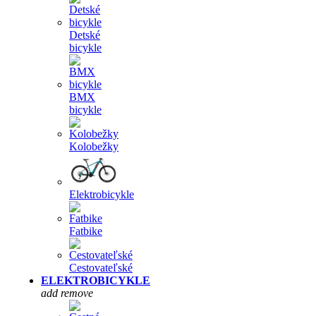
Detské
bicykle
BMX
bicykle
Kolobežky
Elektrobicykle
Fatbike
Cestovateľské
ELEKTROBICYKLE
add
remove