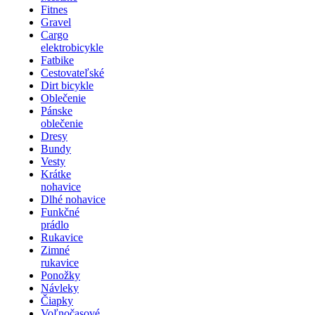
Fitnes
Gravel
Cargo
elektrobicykle
Fatbike
Cestovateľské
Dirt bicykle
Oblečenie
Pánske
oblečenie
Dresy
Bundy
Vesty
Krátke
nohavice
Dlhé nohavice
Funkčné
prádlo
Rukavice
Zimné
rukavice
Ponožky
Návleky
Čiapky
Voľnočasové