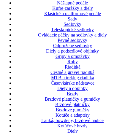
Nášlapné pedále
Kufre-zarážky a diely
Klasické a platformové pedále
Sady
Sedlovky
Teleskopické sedlovky
Ovládacie páčky na sedlovky a diely
Pevné sedlovky
Odpružené sedlovky
Diely a podsedlové objímky
Gripy a omotávky
Rohy
Riaditká
Cestné a gravel riaditká
MTB a treking riaditká
Časovkárske nádstavce
Diely a doplnky
Brzdy
Brzdové platničky a gumičky
Brzdové platničky
Brzdové gumičky
Kotúče a adaptéry
Lanká, bowdeny, brzdové hadice
Kotúčové brzdy
Diely