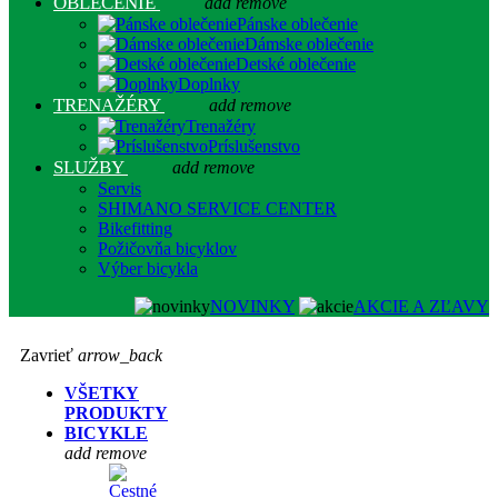
OBLEČENIE
add
remove
Pánske oblečenie
Dámske oblečenie
Detské oblečenie
Doplnky
TRENAŽÉRY
add
remove
Trenažéry
Príslušenstvo
SLUŽBY
add
remove
Servis
SHIMANO SERVICE CENTER
Bikefitting
Požičovňa bicyklov
Výber bicykla
NOVINKY
AKCIE A ZĽAVY
Zavrieť
arrow_back
VŠETKY
PRODUKTY
BICYKLE
add
remove