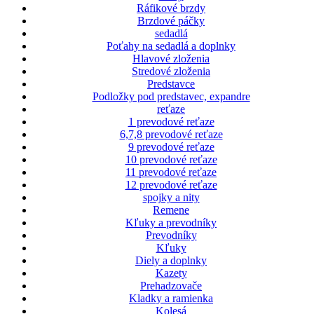
Ráfikové brzdy
Brzdové páčky
sedadlá
Poťahy na sedadlá a doplnky
Hlavové zloženia
Stredové zloženia
Predstavce
Podložky pod predstavec, expandre
reťaze
1 prevodové reťaze
6,7,8 prevodové reťaze
9 prevodové reťaze
10 prevodové reťaze
11 prevodové reťaze
12 prevodové reťaze
spojky a nity
Remene
Kľuky a prevodníky
Prevodníky
Kľuky
Diely a doplnky
Kazety
Prehadzovače
Kladky a ramienka
Kolesá