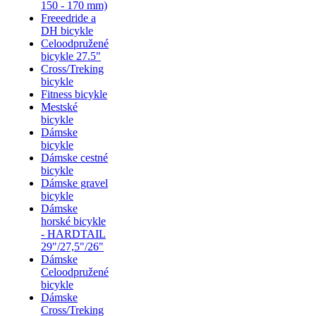
150 - 170 mm)
Freeedride a
DH bicykle
Celoodpružené
bicykle 27.5"
Cross/Treking
bicykle
Fitness bicykle
Mestské
bicykle
Dámske
bicykle
Dámske cestné
bicykle
Dámske gravel
bicykle
Dámske
horské bicykle
- HARDTAIL
29"/27,5"/26"
Dámske
Celoodpružené
bicykle
Dámske
Cross/Treking