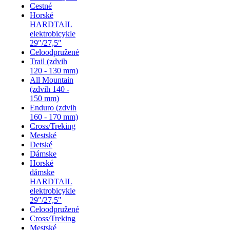
Cestné
Horské
HARDTAIL
elektrobicykle
29"/27,5"
Celoodpružené
Trail (zdvih
120 - 130 mm)
All Mountain
(zdvih 140 -
150 mm)
Enduro (zdvih
160 - 170 mm)
Cross/Treking
Mestské
Detské
Dámske
Horské
dámske
HARDTAIL
elektrobicykle
29"/27,5"
Celoodpružené
Cross/Treking
Mestské