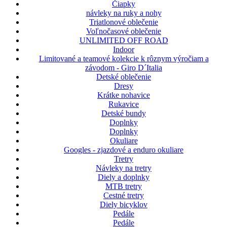
Čiapky
návleky na ruky a nohy
Triatlonové oblečenie
Voľnočasové oblečenie
UNLIMITED OFF ROAD
Indoor
Limitované a teamové kolekcie k rôznym výročiam a
závodom - Giro D´Italia
Detské oblečenie
Dresy
Krátke nohavice
Rukavice
Detské bundy
Doplnky
Doplnky
Okuliare
Googles - zjazdové a enduro okuliare
Tretry
Návleky na tretry
Diely a doplnky
MTB tretry
Cestné tretry
Diely bicyklov
Pedále
Pedále