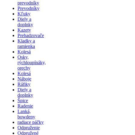
prevodníky
Prevodníky
Kľuky
Diely a
doplnky
Kazety
Prehadzovače
Kladky a
ramienka
Kolesá
Osky,
rýchloupínáky,
orechy
Kolesá
Náboje
Ráfiky
Diely a
doplnky
Špice
Radenie
Lanká,
bowdeny
radiace páčky
Odpruženie
Odpružené