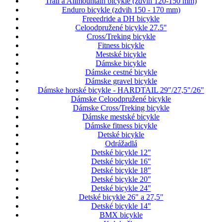
Trail a Allmountain bicykle (zdvih 120-150 mm)
Enduro bicykle (zdvih 150 - 170 mm)
Freeedride a DH bicykle
Celoodpružené bicykle 27.5"
Cross/Treking bicykle
Fitness bicykle
Mestské bicykle
Dámske bicykle
Dámske cestné bicykle
Dámske gravel bicykle
Dámske horské bicykle - HARDTAIL 29"/27,5"/26"
Dámske Celoodpružené bicykle
Dámske Cross/Treking bicykle
Dámske mestské bicykle
Dámske fitness bicykle
Detské bicykle
Odrážadlá
Detské bicykle 12"
Detské bicykle 16"
Detské bicykle 18"
Detské bicykle 20"
Detské bicykle 24"
Detské bicykle 26" a 27,5"
Detské bicykle 14"
BMX bicykle