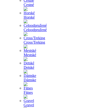
Cestné
Horské
Celoodpružené
Cross/Treking
Mestské
Detské
Dámske
Fitnes
Gravel