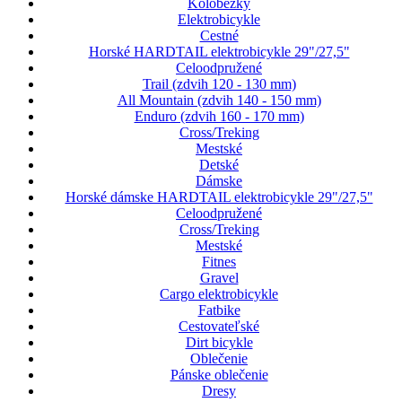
Kolobežky
Elektrobicykle
Cestné
Horské HARDTAIL elektrobicykle 29"/27,5"
Celoodpružené
Trail (zdvih 120 - 130 mm)
All Mountain (zdvih 140 - 150 mm)
Enduro (zdvih 160 - 170 mm)
Cross/Treking
Mestské
Detské
Dámske
Horské dámske HARDTAIL elektrobicykle 29"/27,5"
Celoodpružené
Cross/Treking
Mestské
Fitnes
Gravel
Cargo elektrobicykle
Fatbike
Cestovateľské
Dirt bicykle
Oblečenie
Pánske oblečenie
Dresy