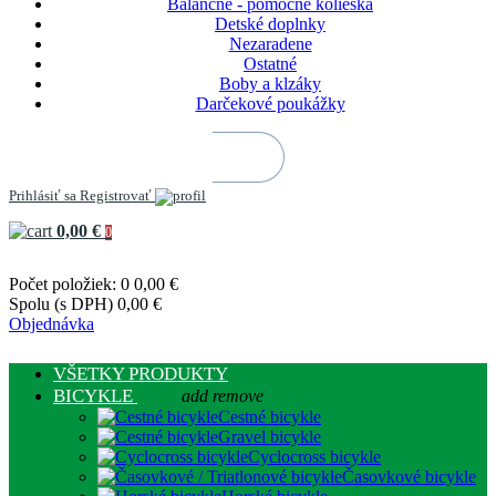
Balančné - pomocné kolieska
Detské doplnky
Nezaradene
Ostatné
Boby a klzáky
Darčekové poukážky
Prihlásiť sa
Registrovať
0,00 €
0
Počet položiek: 0
0,00 €
Spolu (s DPH)
0,00 €
Objednávka
VŠETKY PRODUKTY
BICYKLE
add
remove
Cestné bicykle
Gravel bicykle
Cyclocross bicykle
Časovkové bicykle