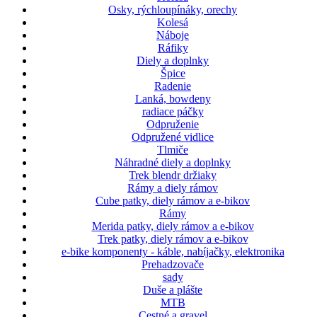
Osky, rýchloupínáky, orechy
Kolesá
Náboje
Ráfiky
Diely a doplnky
Špice
Radenie
Lanká, bowdeny
radiace páčky
Odpruženie
Odpružené vidlice
Tlmiče
Náhradné diely a doplnky
Trek blendr držiaky
Rámy a diely rámov
Cube patky, diely rámov a e-bikov
Rámy
Merida patky, diely rámov a e-bikov
Trek patky, diely rámov a e-bikov
e-bike komponenty - káble, nabíjačky, elektronika
Prehadzovače
sady
Duše a plášte
MTB
Cestné a gravel