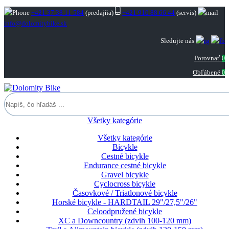
+421 37 38 11 584
(predajňa)
+421 910 88 66 44
(servis)
info@dolomitybike.sk
Sledujte nás
Porovnať
0
Obľúbené
0
Všetky kategórie
Všetky kategórie
Bicykle
Cestné bicykle
Endurance cestné bicykle
Gravel bicykle
Cyclocross bicykle
Časovkové / Triatlonové bicykle
Horské bicykle - HARDTAIL 29"/27,5"/26"
Celoodpružené bicykle
XC a Downcountry (zdvih 100-120 mm)