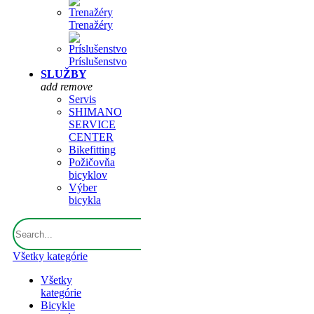
Trenažéry
Príslušenstvo
SLUŽBY
add
remove
Servis
SHIMANO
SERVICE
CENTER
Bikefitting
Požičovňa
bicyklov
Výber
bicykla
Všetky kategórie
Všetky
kategórie
Bicykle