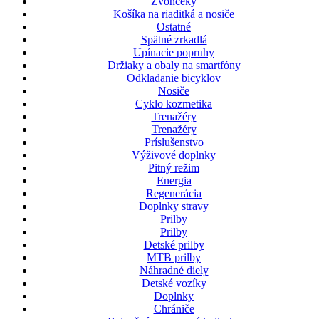
Zvončeky
Košíka na riaditká a nosiče
Ostatné
Spätné zrkadlá
Upínacie popruhy
Držiaky a obaly na smartfóny
Odkladanie bicyklov
Nosiče
Cyklo kozmetika
Trenažéry
Trenažéry
Príslušenstvo
Výživové doplnky
Pitný režim
Energia
Regenerácia
Doplnky stravy
Prilby
Prilby
Detské prilby
MTB prilby
Náhradné diely
Detské vozíky
Doplnky
Chrániče