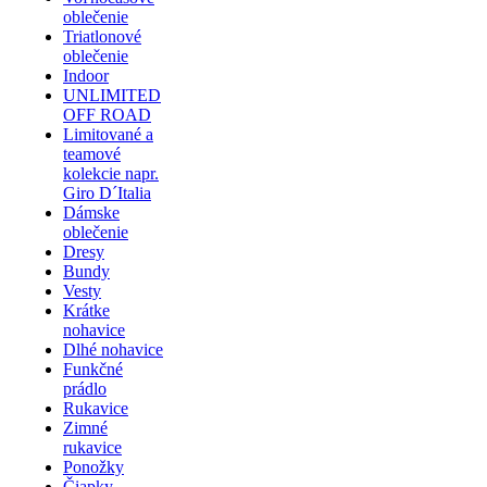
oblečenie
Triatlonové
oblečenie
Indoor
UNLIMITED
OFF ROAD
Limitované a
teamové
kolekcie napr.
Giro D´Italia
Dámske
oblečenie
Dresy
Bundy
Vesty
Krátke
nohavice
Dlhé nohavice
Funkčné
prádlo
Rukavice
Zimné
rukavice
Ponožky
Čiapky