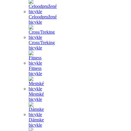
Celoodpružené
bicykle
Cross/Treking
bicykle
Fitness
bicykle
Mestské
bicykle
Dámske
bicykle