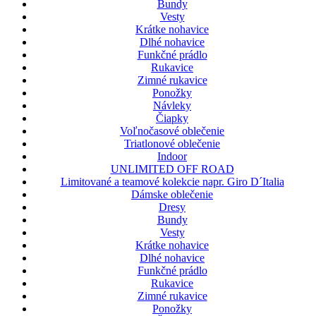
Bundy
Vesty
Krátke nohavice
Dlhé nohavice
Funkčné prádlo
Rukavice
Zimné rukavice
Ponožky
Návleky
Čiapky
Voľnočasové oblečenie
Triatlonové oblečenie
Indoor
UNLIMITED OFF ROAD
Limitované a teamové kolekcie napr. Giro D´Italia
Dámske oblečenie
Dresy
Bundy
Vesty
Krátke nohavice
Dlhé nohavice
Funkčné prádlo
Rukavice
Zimné rukavice
Ponožky