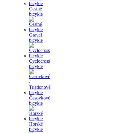
Cestné
bicykle
Gravel
bicykle
Cyclocross
bicykle
Časovkové
bicykle
Horské
bicykle