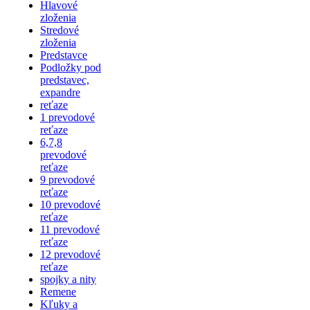
Hlavové
zloženia
Stredové
zloženia
Predstavce
Podložky pod
predstavec,
expandre
reťaze
1 prevodové
reťaze
6,7,8
prevodové
reťaze
9 prevodové
reťaze
10 prevodové
reťaze
11 prevodové
reťaze
12 prevodové
reťaze
spojky a nity
Remene
Kľuky a