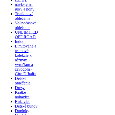
návleky na
ruky a nohy
Triatlonové
oblečenie
Voľnočasové
oblečenie
UNLIMITED
OFF ROAD
Indoor
Limitované a
teamové
kolekcie k
rôznym
výročiam a
závodom -
Giro D´Italia
Detské
oblečenie
Dresy
Krátke
nohavice
Rukavice
Detské bundy
Doplnky