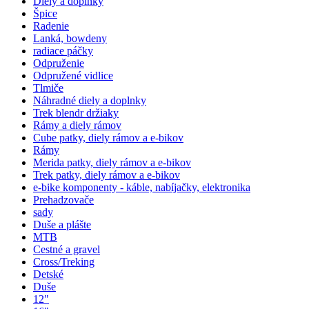
Diely a doplnky
Špice
Radenie
Lanká, bowdeny
radiace páčky
Odpruženie
Odpružené vidlice
Tlmiče
Náhradné diely a doplnky
Trek blendr držiaky
Rámy a diely rámov
Cube patky, diely rámov a e-bikov
Rámy
Merida patky, diely rámov a e-bikov
Trek patky, diely rámov a e-bikov
e-bike komponenty - káble, nabíjačky, elektronika
Prehadzovače
sady
Duše a plášte
MTB
Cestné a gravel
Cross/Treking
Detské
Duše
12"