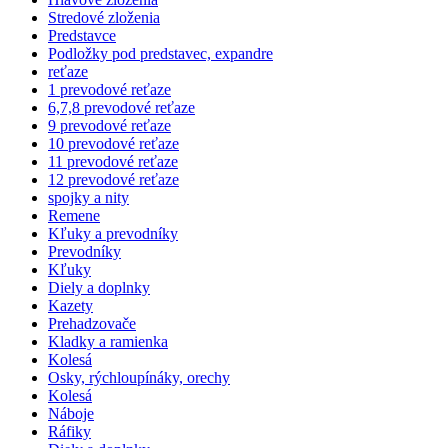
Stredové zloženia
Predstavce
Podložky pod predstavec, expandre
reťaze
1 prevodové reťaze
6,7,8 prevodové reťaze
9 prevodové reťaze
10 prevodové reťaze
11 prevodové reťaze
12 prevodové reťaze
spojky a nity
Remene
Kľuky a prevodníky
Prevodníky
Kľuky
Diely a doplnky
Kazety
Prehadzovače
Kladky a ramienka
Kolesá
Osky, rýchloupínáky, orechy
Kolesá
Náboje
Ráfiky