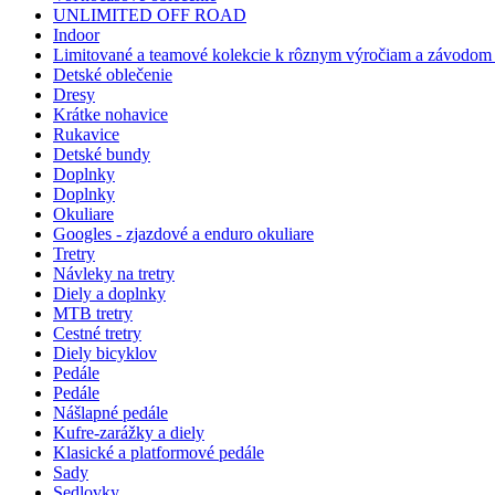
UNLIMITED OFF ROAD
Indoor
Limitované a teamové kolekcie k rôznym výročiam a závodom -
Detské oblečenie
Dresy
Krátke nohavice
Rukavice
Detské bundy
Doplnky
Doplnky
Okuliare
Googles - zjazdové a enduro okuliare
Tretry
Návleky na tretry
Diely a doplnky
MTB tretry
Cestné tretry
Diely bicyklov
Pedále
Pedále
Nášlapné pedále
Kufre-zarážky a diely
Klasické a platformové pedále
Sady
Sedlovky