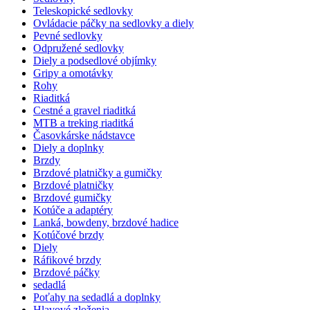
Teleskopické sedlovky
Ovládacie páčky na sedlovky a diely
Pevné sedlovky
Odpružené sedlovky
Diely a podsedlové objímky
Gripy a omotávky
Rohy
Riaditká
Cestné a gravel riaditká
MTB a treking riaditká
Časovkárske nádstavce
Diely a doplnky
Brzdy
Brzdové platničky a gumičky
Brzdové platničky
Brzdové gumičky
Kotúče a adaptéry
Lanká, bowdeny, brzdové hadice
Kotúčové brzdy
Diely
Ráfikové brzdy
Brzdové páčky
sedadlá
Poťahy na sedadlá a doplnky
Hlavové zloženia