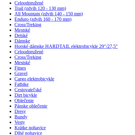
Celoodpružené
Trail (zdvih 120 - 130 mm)
All Mountain (zdvih 140 - 150 mm)
Enduro (zdvih 160 - 170 mm)
Cross/Treking
Mestské
Detské
Dámske
Horské dámske HARDTAIL elektrobicykle 29"/27,5"
Celoodpružené
Cross/Treking
Mestské
Fitnes
Gravel
Cargo elektrobicykle
Fatbike
Cestovateľské
Dirt bicykle
Oblečenie
Pánske oblečenie
Dresy
Bundy
Vesty
Krátke nohavice
Dlhé nohavice