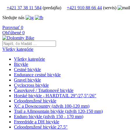
+421 37 38 11 584
(predajňa)
+421 910 88 66 44
(servis)
Sledujte nás
Porovnať
0
Obľúbené
0
Všetky kategórie
Všetky kategórie
Bicykle
Cestné bicykle
Endurance cestné bicykle
Gravel bicykle
Cyclocross bicykle
Časovkové / Triatlonové bicykle
Horské bicykle - HARDTAIL 29"/27,5"/26"
Celoodpružené bicykle
XC a Downcountry (zdvih 100-120 mm)
Trail a Allmountain bicykle (zdvih 120-150 mm)
Enduro bicykle (zdvih 150 - 170 mm)
Freeedride a DH bicykle
Celoodpružené bicykle 27.5"