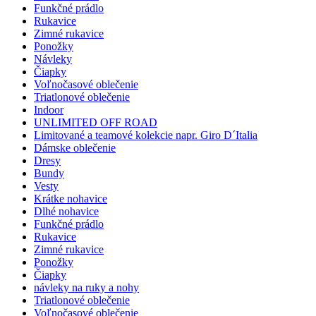
Funkčné prádlo
Rukavice
Zimné rukavice
Ponožky
Návleky
Čiapky
Voľnočasové oblečenie
Triatlonové oblečenie
Indoor
UNLIMITED OFF ROAD
Limitované a teamové kolekcie napr. Giro D´Italia
Dámske oblečenie
Dresy
Bundy
Vesty
Krátke nohavice
Dlhé nohavice
Funkčné prádlo
Rukavice
Zimné rukavice
Ponožky
Čiapky
návleky na ruky a nohy
Triatlonové oblečenie
Voľnočasové oblečenie