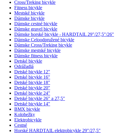
Cross/Treking bicykle
Fitness bicykle
Mestské bicykle
Dámske bicykle
Dámske cestné bicykle
Dámske gravel bicykle
Dámske horské bicykle - HARDTAIL 29"/27,5"/26"
Dámske Celoodpružené bicykle
Dámske Cross/Treking bicykle
Dámske mestské bicykle
Dámske fitness bicykle
Detské bicykle
Odrážadlá
Detské bicykle 12"
Detské bicykle 16"
Detské bicykle 18"
Detské bicykle 20"
Detské bicykle 24"
Detské bicykle 26" a 27,5"
Detské bicykle 14"
BMX bicykle
Kolobežky
Elektrobicykle
Cestné
Horské HARDTAIL elektrobicykle 29"/27,5"