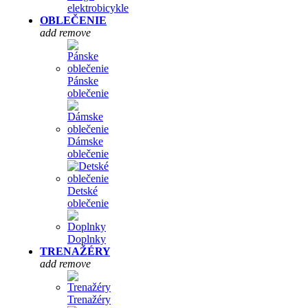
elektrobicykle
OBLEČENIE
add
remove
Pánske
oblečenie
Dámske
oblečenie
Detské
oblečenie
Doplnky
TRENAŽÉRY
add
remove
Trenažéry