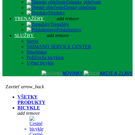
Dámske oblečenie
Detské oblečenie
Doplnky
TRENAŽÉRY
add
remove
Trenažéry
Príslušenstvo
SLUŽBY
add
remove
Servis
SHIMANO SERVICE CENTER
Bikefitting
Požičovňa bicyklov
Výber bicykla
NOVINKY
AKCIE A ZĽAVY
Zavrieť
arrow_back
VŠETKY
PRODUKTY
BICYKLE
add
remove
Cestné