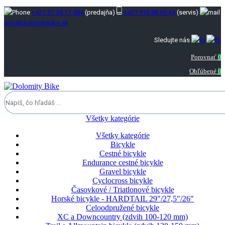
+421 37 38 11 584
(predajňa)
+421 910 88 66 44
(servis)
info@dolomitybike.sk
Sledujte nás
Porovnať
0
Obľúbené
0
Všetky kategórie
Všetky kategórie
Bicykle
Cestné bicykle
Endurance cestné bicykle
Gravel bicykle
Cyclocross bicykle
Časovkové / Triatlonové bicykle
Horské bicykle - HARDTAIL 29"/27,5"/26"
Celoodpružené bicykle
XC a Downcountry (zdvih 100-120 mm)