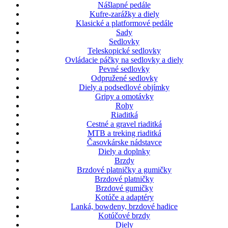
Nášlapné pedále
Kufre-zarážky a diely
Klasické a platformové pedále
Sady
Sedlovky
Teleskopické sedlovky
Ovládacie páčky na sedlovky a diely
Pevné sedlovky
Odpružené sedlovky
Diely a podsedlové objímky
Gripy a omotávky
Rohy
Riaditká
Cestné a gravel riaditká
MTB a treking riaditká
Časovkárske nádstavce
Diely a doplnky
Brzdy
Brzdové platničky a gumičky
Brzdové platničky
Brzdové gumičky
Kotúče a adaptéry
Lanká, bowdeny, brzdové hadice
Kotúčové brzdy
Diely