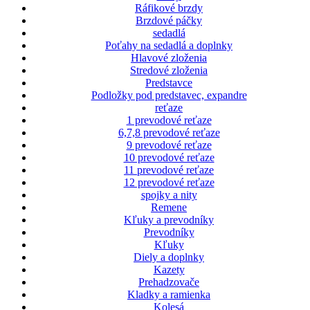
Ráfikové brzdy
Brzdové páčky
sedadlá
Poťahy na sedadlá a doplnky
Hlavové zloženia
Stredové zloženia
Predstavce
Podložky pod predstavec, expandre
reťaze
1 prevodové reťaze
6,7,8 prevodové reťaze
9 prevodové reťaze
10 prevodové reťaze
11 prevodové reťaze
12 prevodové reťaze
spojky a nity
Remene
Kľuky a prevodníky
Prevodníky
Kľuky
Diely a doplnky
Kazety
Prehadzovače
Kladky a ramienka
Kolesá