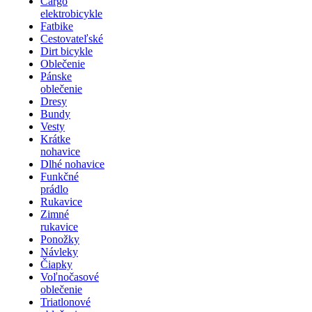
Cargo
elektrobicykle
Fatbike
Cestovateľské
Dirt bicykle
Oblečenie
Pánske
oblečenie
Dresy
Bundy
Vesty
Krátke
nohavice
Dlhé nohavice
Funkčné
prádlo
Rukavice
Zimné
rukavice
Ponožky
Návleky
Čiapky
Voľnočasové
oblečenie
Triatlonové