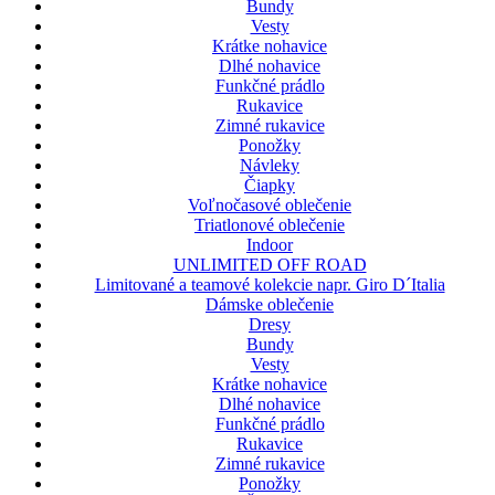
Bundy
Vesty
Krátke nohavice
Dlhé nohavice
Funkčné prádlo
Rukavice
Zimné rukavice
Ponožky
Návleky
Čiapky
Voľnočasové oblečenie
Triatlonové oblečenie
Indoor
UNLIMITED OFF ROAD
Limitované a teamové kolekcie napr. Giro D´Italia
Dámske oblečenie
Dresy
Bundy
Vesty
Krátke nohavice
Dlhé nohavice
Funkčné prádlo
Rukavice
Zimné rukavice
Ponožky