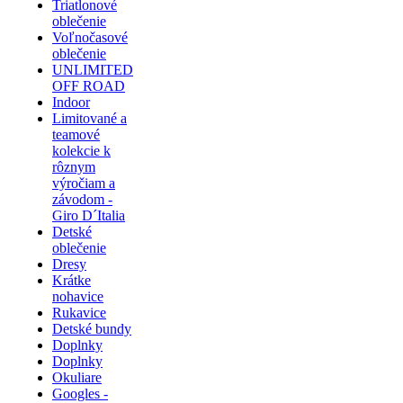
Triatlonové
oblečenie
Voľnočasové
oblečenie
UNLIMITED
OFF ROAD
Indoor
Limitované a
teamové
kolekcie k
rôznym
výročiam a
závodom -
Giro D´Italia
Detské
oblečenie
Dresy
Krátke
nohavice
Rukavice
Detské bundy
Doplnky
Doplnky
Okuliare
Googles -