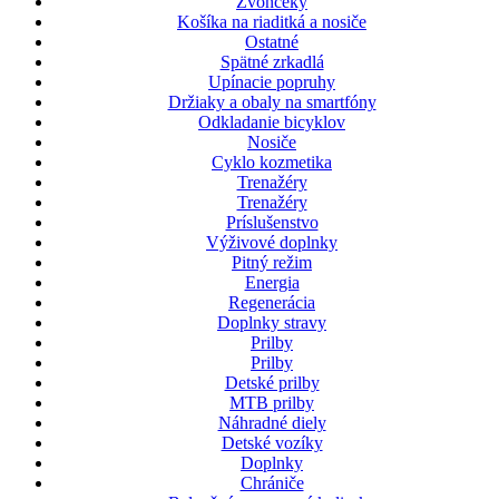
Zvončeky
Košíka na riaditká a nosiče
Ostatné
Spätné zrkadlá
Upínacie popruhy
Držiaky a obaly na smartfóny
Odkladanie bicyklov
Nosiče
Cyklo kozmetika
Trenažéry
Trenažéry
Príslušenstvo
Výživové doplnky
Pitný režim
Energia
Regenerácia
Doplnky stravy
Prilby
Prilby
Detské prilby
MTB prilby
Náhradné diely
Detské vozíky
Doplnky
Chrániče