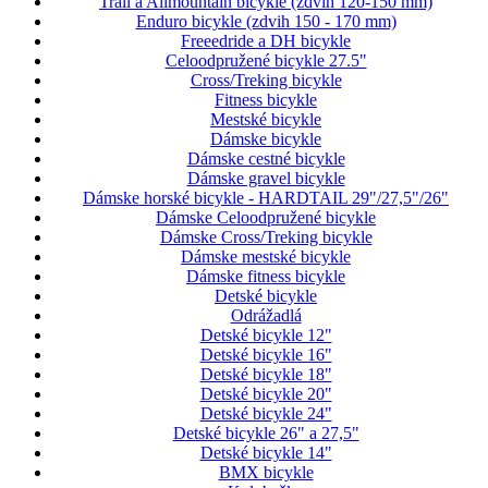
Trail a Allmountain bicykle (zdvih 120-150 mm)
Enduro bicykle (zdvih 150 - 170 mm)
Freeedride a DH bicykle
Celoodpružené bicykle 27.5"
Cross/Treking bicykle
Fitness bicykle
Mestské bicykle
Dámske bicykle
Dámske cestné bicykle
Dámske gravel bicykle
Dámske horské bicykle - HARDTAIL 29"/27,5"/26"
Dámske Celoodpružené bicykle
Dámske Cross/Treking bicykle
Dámske mestské bicykle
Dámske fitness bicykle
Detské bicykle
Odrážadlá
Detské bicykle 12"
Detské bicykle 16"
Detské bicykle 18"
Detské bicykle 20"
Detské bicykle 24"
Detské bicykle 26" a 27,5"
Detské bicykle 14"
BMX bicykle