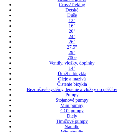
Cross/Treking
Detské
Duše
12"
16"
20"
24"
26"
27.5"
29"
700c
Ventily, vložky, doplnky
14"
Údržba bicykla
Oleje a mazivá
Čistenie bicykla
Bezdušové systémy, lepenie a vložky do plášťov
Pumpy
Stojanové pumpy
Mini pumpy
CO2 pumpy
Diely
Tlmičové pumpy
Náradie
Minináradie