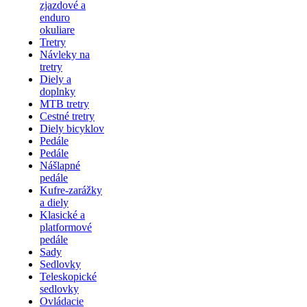
zjazdové a
enduro
okuliare
Tretry
Návleky na
tretry
Diely a
doplnky
MTB tretry
Cestné tretry
Diely bicyklov
Pedále
Pedále
Nášlapné
pedále
Kufre-zarážky
a diely
Klasické a
platformové
pedále
Sady
Sedlovky
Teleskopické
sedlovky
Ovládacie