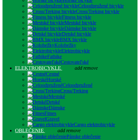
Horské bicykle
Celoodpružené bicykle
Cross/Treking bicykle
Fitness bicykle
Mestské bicykle
Dámske bicykle
Detské bicykle
BMX bicykle
Kolobežky
Elektrobicykle
Fatbike
Cestovateľské
ELEKTROBICYKLE
add
remove
Cestné
Horské
Celoodpružené
Cross/Treking
Mestské
Detské
Dámske
Fitnes
Gravel
Cargo elektrobicykle
OBLEČENIE
add
remove
Pánske oblečenie