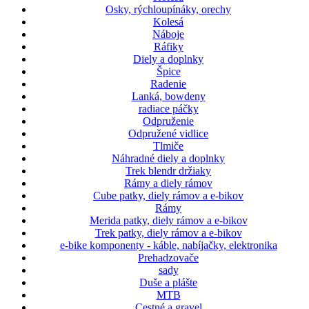
Osky, rýchloupínáky, orechy
Kolesá
Náboje
Ráfiky
Diely a doplnky
Špice
Radenie
Lanká, bowdeny
radiace páčky
Odpruženie
Odpružené vidlice
Tlmiče
Náhradné diely a doplnky
Trek blendr držiaky
Rámy a diely rámov
Cube patky, diely rámov a e-bikov
Rámy
Merida patky, diely rámov a e-bikov
Trek patky, diely rámov a e-bikov
e-bike komponenty - káble, nabíjačky, elektronika
Prehadzovače
sady
Duše a plášte
MTB
Cestné a gravel