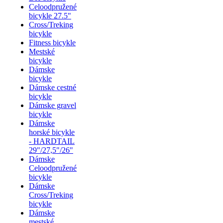
Celoodpružené
bicykle 27.5"
Cross/Treking
bicykle
Fitness bicykle
Mestské
bicykle
Dámske
bicykle
Dámske cestné
bicykle
Dámske gravel
bicykle
Dámske
horské bicykle
- HARDTAIL
29"/27,5"/26"
Dámske
Celoodpružené
bicykle
Dámske
Cross/Treking
bicykle
Dámske
mestské