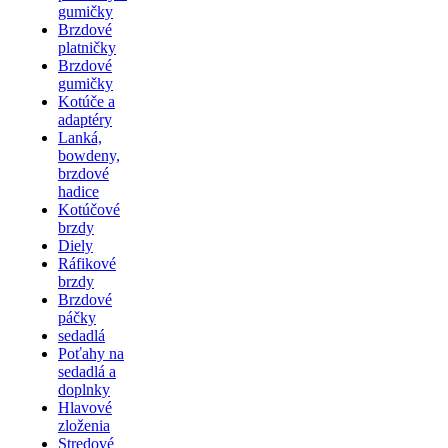
gumičky
Brzdové
platničky
Brzdové
gumičky
Kotúče a
adaptéry
Lanká,
bowdeny,
brzdové
hadice
Kotúčové
brzdy
Diely
Ráfikové
brzdy
Brzdové
páčky
sedadlá
Poťahy na
sedadlá a
doplnky
Hlavové
zloženia
Stredové