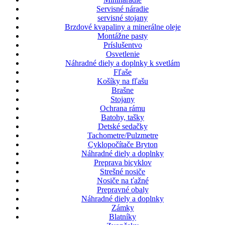
Servisné náradie
servisné stojany
Brzdové kvapaliny a minerálne oleje
Montážne pasty
Príslušentvo
Osvetlenie
Náhradné diely a doplnky k svetlám
Fľaše
Košíky na fľašu
Brašne
Stojany
Ochrana rámu
Batohy, tašky
Detské sedačky
Tachometre/Pulzmetre
Cyklopočítače Bryton
Náhradné diely a doplnky
Preprava bicyklov
Strešné nosiče
Nosiče na ťažné
Prepravné obaly
Náhradné diely a doplnky
Zámky
Blatníky