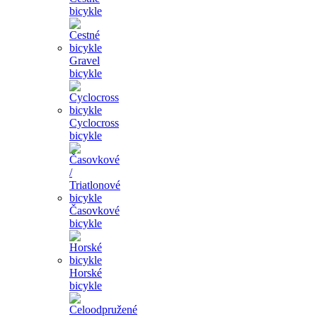
bicykle
Gravel
bicykle
Cyclocross
bicykle
Časovkové
bicykle
Horské
bicykle