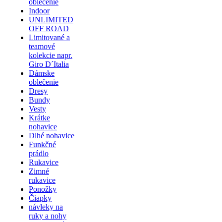
oblečenie
Indoor
UNLIMITED
OFF ROAD
Limitované a
teamové
kolekcie napr.
Giro D´Italia
Dámske
oblečenie
Dresy
Bundy
Vesty
Krátke
nohavice
Dlhé nohavice
Funkčné
prádlo
Rukavice
Zimné
rukavice
Ponožky
Čiapky
návleky na
ruky a nohy