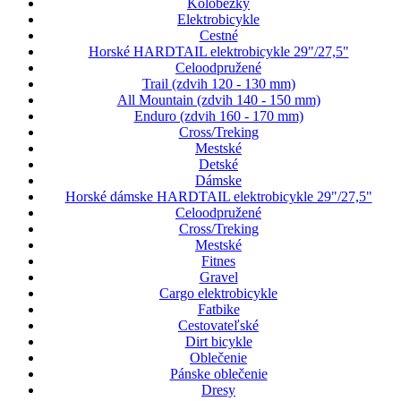
Kolobežky
Elektrobicykle
Cestné
Horské HARDTAIL elektrobicykle 29"/27,5"
Celoodpružené
Trail (zdvih 120 - 130 mm)
All Mountain (zdvih 140 - 150 mm)
Enduro (zdvih 160 - 170 mm)
Cross/Treking
Mestské
Detské
Dámske
Horské dámske HARDTAIL elektrobicykle 29"/27,5"
Celoodpružené
Cross/Treking
Mestské
Fitnes
Gravel
Cargo elektrobicykle
Fatbike
Cestovateľské
Dirt bicykle
Oblečenie
Pánske oblečenie
Dresy