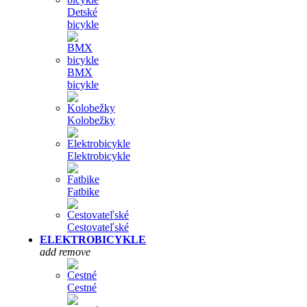
Detské
bicykle
BMX
bicykle
Kolobežky
Elektrobicykle
Fatbike
Cestovateľské
ELEKTROBICYKLE
add
remove
Cestné