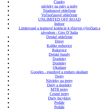
Čiapky
návleky na ruky a nohy
Triatlonové oblečenie
Voľnočasové oblečenie
UNLIMITED OFF ROAD
Indoor
Limitované a teamové kolekcie k rôznym výročiam a
závodom - Giro D´Italia
Detské oblečenie
Dresy
Krátke nohavice
Rukavice
Detské bundy
Doplnky
Doplnky
Okuliare
Googles - zjazdové a enduro okuliare
Tretry
Návleky na tretry
Diely a doplnky
MTB tretry
Cestné tretry
Diely bicyklov
Pedále
Pedále