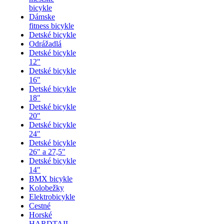
bicykle
Dámske
fitness bicykle
Detské bicykle
Odrážadlá
Detské bicykle
12"
Detské bicykle
16"
Detské bicykle
18"
Detské bicykle
20"
Detské bicykle
24"
Detské bicykle
26" a 27,5"
Detské bicykle
14"
BMX bicykle
Kolobežky
Elektrobicykle
Cestné
Horské
HARDTAIL