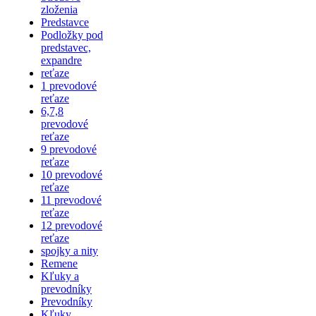
zloženia
Predstavce
Podložky pod
predstavec,
expandre
reťaze
1 prevodové
reťaze
6,7,8
prevodové
reťaze
9 prevodové
reťaze
10 prevodové
reťaze
11 prevodové
reťaze
12 prevodové
reťaze
spojky a nity
Remene
Kľuky a
prevodníky
Prevodníky
Kľuky