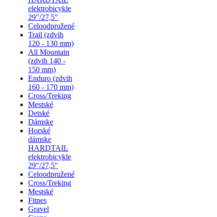
elektrobicykle
29"/27,5"
Celoodpružené
Trail (zdvih
120 - 130 mm)
All Mountain
(zdvih 140 -
150 mm)
Enduro (zdvih
160 - 170 mm)
Cross/Treking
Mestské
Detské
Dámske
Horské
dámske
HARDTAIL
elektrobicykle
29"/27,5"
Celoodpružené
Cross/Treking
Mestské
Fitnes
Gravel