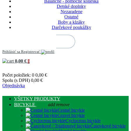
Balančné - pomocné kolieska
Detské doplnky
Nezaradene
Ostatné
Boby a klzáky
Darčekové poukážky
Prihlásiť sa
Registrovať
0,00 €
0
Počet položiek: 0
0,00 €
Spolu (s DPH)
0,00 €
Objednávka
VŠETKY PRODUKTY
BICYKLE
add
remove
Cestné bicykle
Gravel bicykle
Cyclocross bicykle
Časovkové bicykle