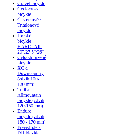
Gravel bicykle
Cyclocross
bicykle
Časovkové /
Triatlonové
bicykle
Horské
bicykle -
HARDTAIL
29"/27,5"/26"
Celoodpružené
bicykle
XC a
Downcountry
(zdvih 100-
120 mm)
Trail a
Allmountain
bicykle (zdvih
120-150 mm)
Enduro
bicykle (zdvih
150 - 170 mm)
Freeedride a
DH bicykle