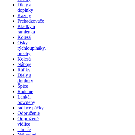
Diely a
doplnky
Kazety
Prehadzovače
Kladky a
ramienka
Kolesá
Osky,
rýchloupínáky,
orechy
Kolesá
Náboje
Ráfiky
Diely a
doplnky
Špice
Radenie
Lanká,
bowdeny
radiace páčky
Odpruženie
Odpružené
vidlice
Tlmiče
Náhradné