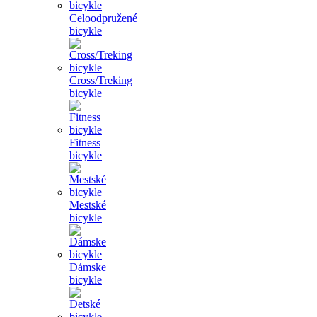
Celoodpružené
bicykle
Cross/Treking
bicykle
Fitness
bicykle
Mestské
bicykle
Dámske
bicykle