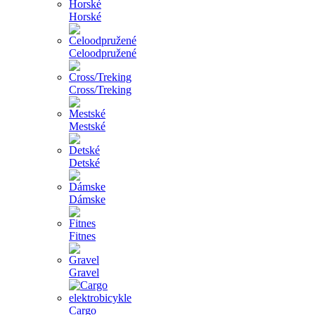
Horské
Celoodpružené
Cross/Treking
Mestské
Detské
Dámske
Fitnes
Gravel
Cargo