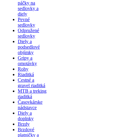
páčky na
sedlovky a
diely
Pevné
sedlovky
Odpružené
sedlovky
Diely a
podsedlové
objímky
Gripy a
omotávky
Rohy
Riaditká
Cestné a
gravel riaditká
MTB a treking
riaditká
Časovkárske
nádstavce
Diely a
doplnky
Brzdy
Brzdové
platničky a