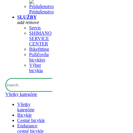
Príslušenstvo
SLUŽBY
add
remove
Servis
SHIMANO
SERVICE
CENTER
Bikefitting
Požičovňa
bicyklov
Výber
bicykla
Všetky kategórie
Všetky
kategórie
Bicykle
Cestné bicykle
Endurance
cestné bicykle