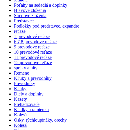
Poťahy na sedadlá a doplnky
Hlavové zloženia
Stredové zloženia
Predstavce
Podložky pod predstavec, expandre
reťaze
1 prevodové reťaze
6,7,8 prevodové reťaze
9 prevodové reťaze
10 prevodové reťaze
11 prevodové reťaze
12 prevodové reťaze
spojky a nity
Remene
Kľuky a prevodníky
Prevodníky
Kľuky
Diely a doplnky
Kazety
Prehadzovače
Kladky a ramienka
Kolesá
Osky, rýchloupínáky, orechy
Kolesá