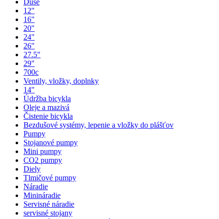
Duše
12"
16"
20"
24"
26"
27.5"
29"
700c
Ventily, vložky, doplnky
14"
Údržba bicykla
Oleje a mazivá
Čistenie bicykla
Bezdušové systémy, lepenie a vložky do plášťov
Pumpy
Stojanové pumpy
Mini pumpy
CO2 pumpy
Diely
Tlmičové pumpy
Náradie
Minináradie
Servisné náradie
servisné stojany