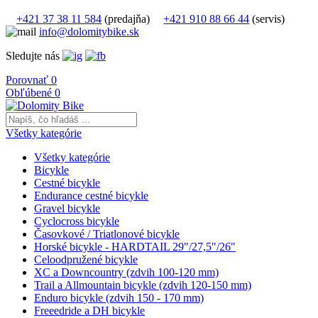
+421 37 38 11 584
(predajňa)
+421 910 88 66 44
(servis)
info@dolomitybike.sk
Sledujte nás
Porovnať
0
Obľúbené
0
Všetky kategórie
Všetky kategórie
Bicykle
Cestné bicykle
Endurance cestné bicykle
Gravel bicykle
Cyclocross bicykle
Časovkové / Triatlonové bicykle
Horské bicykle - HARDTAIL 29"/27,5"/26"
Celoodpružené bicykle
XC a Downcountry (zdvih 100-120 mm)
Trail a Allmountain bicykle (zdvih 120-150 mm)
Enduro bicykle (zdvih 150 - 170 mm)
Freeedride a DH bicykle