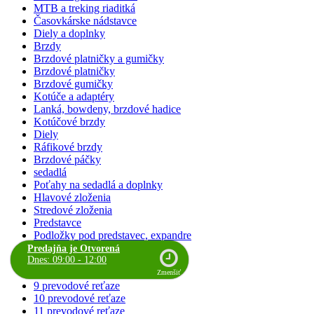
MTB a treking riaditká
Časovkárske nádstavce
Diely a doplnky
Brzdy
Brzdové platničky a gumičky
Brzdové platničky
Brzdové gumičky
Kotúče a adaptéry
Lanká, bowdeny, brzdové hadice
Kotúčové brzdy
Diely
Ráfikové brzdy
Brzdové páčky
sedadlá
Poťahy na sedadlá a doplnky
Hlavové zloženia
Stredové zloženia
Predstavce
Podložky pod predstavec, expandre
reťaze
Predajňa je Otvorená
Dnes: 09:00 - 12:00
1 prevodové reťaze
6,7,8 prevodové reťaze
Zmenšiť
9 prevodové reťaze
10 prevodové reťaze
11 prevodové reťaze