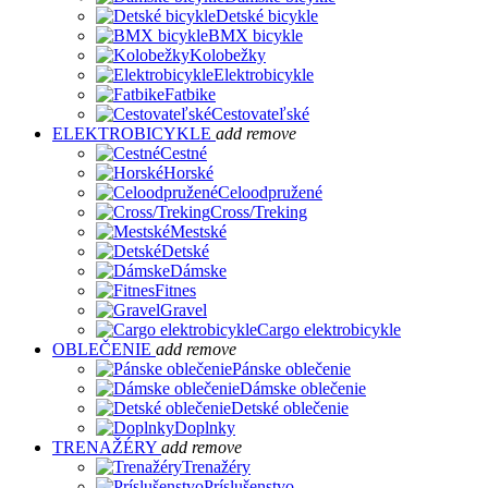
Detské bicykle
BMX bicykle
Kolobežky
Elektrobicykle
Fatbike
Cestovateľské
ELEKTROBICYKLE
add
remove
Cestné
Horské
Celoodpružené
Cross/Treking
Mestské
Detské
Dámske
Fitnes
Gravel
Cargo elektrobicykle
OBLEČENIE
add
remove
Pánske oblečenie
Dámske oblečenie
Detské oblečenie
Doplnky
TRENAŽÉRY
add
remove
Trenažéry
Príslušenstvo