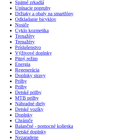
Spätné zrkadlá
Upínacie popruhy
Držiaky a obaly na smartfóny
Odkladanie bicyklov
Nosiče
Cyklo kozmetika
Trenažéry
Trenažéry
Príslušenstvo
Výživové doplnky
Pitný režim
Energia
Regenerácia
Doplnky stravy
Prilby
Prilby
Detské prilby
MTB prilby
Náhradné diely
Detské vozíky
Doplnky
Chrániče
Balančné - pomocné kolieska
Detské doplnky
Nezaradene