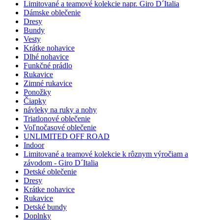
Limitované a teamové kolekcie napr. Giro D´Italia
Dámske oblečenie
Dresy
Bundy
Vesty
Krátke nohavice
Dlhé nohavice
Funkčné prádlo
Rukavice
Zimné rukavice
Ponožky
Čiapky
návleky na ruky a nohy
Triatlonové oblečenie
Voľnočasové oblečenie
UNLIMITED OFF ROAD
Indoor
Limitované a teamové kolekcie k rôznym výročiam a
závodom - Giro D´Italia
Detské oblečenie
Dresy
Krátke nohavice
Rukavice
Detské bundy
Doplnky