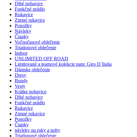
Dlhé nohavice
Funkčné prádlo
Rukavice
Zimné rukavice
Ponožky
Návleky
Čiapky
Voľnočasové oblečenie
Triatlonové oblečenie
Indoor
UNLIMITED OFF ROAD
Limitované a teamové kolekcie napr. Giro D´Italia
Dámske oblečenie
Dresy
Bundy
Vesty
Krátke nohavice
Dlhé nohavice
Funkčné prádlo
Rukavice
Zimné rukavice
Ponožky
Čiapky
návleky na ruky a nohy
Triatlonové oblečenie