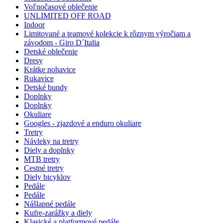
Voľnočasové oblečenie
UNLIMITED OFF ROAD
Indoor
Limitované a teamové kolekcie k rôznym výročiam a
závodom - Giro D´Italia
Detské oblečenie
Dresy
Krátke nohavice
Rukavice
Detské bundy
Doplnky
Doplnky
Okuliare
Googles - zjazdové a enduro okuliare
Tretry
Návleky na tretry
Diely a doplnky
MTB tretry
Cestné tretry
Diely bicyklov
Pedále
Pedále
Nášlapné pedále
Kufre-zarážky a diely
Klasické a platformové pedále