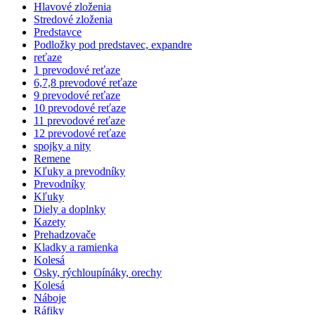
Hlavové zloženia
Stredové zloženia
Predstavce
Podložky pod predstavec, expandre
reťaze
1 prevodové reťaze
6,7,8 prevodové reťaze
9 prevodové reťaze
10 prevodové reťaze
11 prevodové reťaze
12 prevodové reťaze
spojky a nity
Remene
Kľuky a prevodníky
Prevodníky
Kľuky
Diely a doplnky
Kazety
Prehadzovače
Kladky a ramienka
Kolesá
Osky, rýchloupínáky, orechy
Kolesá
Náboje
Ráfiky