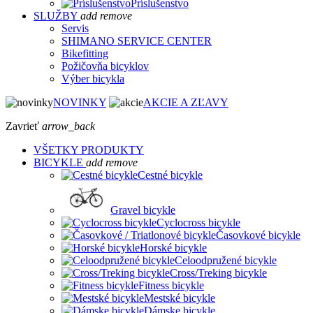
Príslušenstvo
SLUŽBY
add
remove
Servis
SHIMANO SERVICE CENTER
Bikefitting
Požičovňa bicyklov
Výber bicykla
NOVINKY
AKCIE A ZĽAVY
Zavrieť
arrow_back
VŠETKY PRODUKTY
BICYKLE
add
remove
Cestné bicykle
Gravel bicykle
Cyclocross bicykle
Časovkové bicykle
Horské bicykle
Celoodpružené bicykle
Cross/Treking bicykle
Fitness bicykle
Mestské bicykle
Dámske bicykle