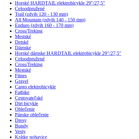
Horské HARDTAIL elektrobicykle 29"/27,5"
Celoodpružené
Trail (zdvih 120 - 130 mm)
All Mountain (zdvih 140 - 150 mm)
Enduro (zdvih 160 - 170 mm)
Cross/Treking
Mestské
Detské
Dámske
Horské dámske HARDTAIL elektrobicykle 29"/27,5"
Celoodpružené
Cross/Treking
Mestské
Fitnes
Gravel
Cargo elektrobicykle
Fatbike
Cestovateľské
Dirt bicykle
Oblečenie
Pánske oblečenie
Dresy
Bundy
Vesty
Krátke nohavice