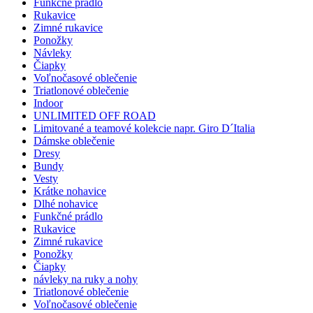
Funkčné prádlo
Rukavice
Zimné rukavice
Ponožky
Návleky
Čiapky
Voľnočasové oblečenie
Triatlonové oblečenie
Indoor
UNLIMITED OFF ROAD
Limitované a teamové kolekcie napr. Giro D´Italia
Dámske oblečenie
Dresy
Bundy
Vesty
Krátke nohavice
Dlhé nohavice
Funkčné prádlo
Rukavice
Zimné rukavice
Ponožky
Čiapky
návleky na ruky a nohy
Triatlonové oblečenie
Voľnočasové oblečenie