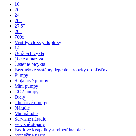
16"
20"
24"
26"
27.5"
29"
700c
Ventily, vložky, doplnky
14"
Údržba bicykla
Oleje a mazivá
Čistenie bicykla
Bezdušové systémy, lepenie a vložky do plášťov
Pumpy
Stojanové pumpy
Mini pumpy
CO2 pumpy
Diely
Tlmičové pumpy
Náradie
Minináradie
Servisné náradie
servisné stojany
Brzdové kvapaliny a minerálne oleje
Montážne pasty