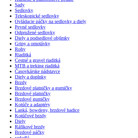
Sady
Sedlovky
Teleskopické sedlovky
Ovládacie páčky na sedlovky a diely
Pevné sedlovky
Odpružené sedlovky
Diely a podsedlové objímky
Gripy a omotávky
Rohy
Riaditká
Cestné a gravel riaditká
MTB a treking riaditká
Časovkárske nádstavce
Diely a doplnky
Brzdy
Brzdové platničky a gumičky
Brzdové platničky
Brzdové gumičky
Kotúče a adaptéry
Lanká, bowdeny, brzdové hadice
Kotúčové brzdy
Diely
Ráfikové brzdy
Brzdové páčky
sedadlá