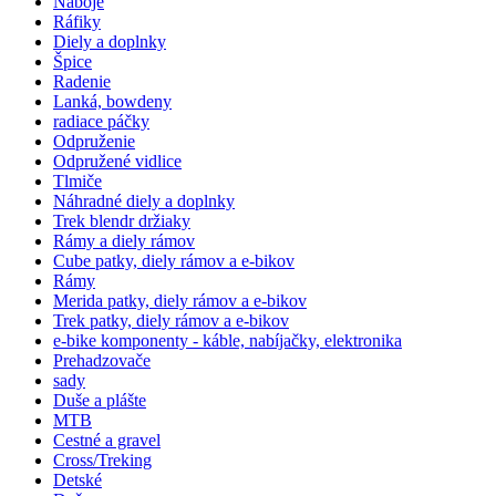
Náboje
Ráfiky
Diely a doplnky
Špice
Radenie
Lanká, bowdeny
radiace páčky
Odpruženie
Odpružené vidlice
Tlmiče
Náhradné diely a doplnky
Trek blendr držiaky
Rámy a diely rámov
Cube patky, diely rámov a e-bikov
Rámy
Merida patky, diely rámov a e-bikov
Trek patky, diely rámov a e-bikov
e-bike komponenty - káble, nabíjačky, elektronika
Prehadzovače
sady
Duše a plášte
MTB
Cestné a gravel
Cross/Treking
Detské