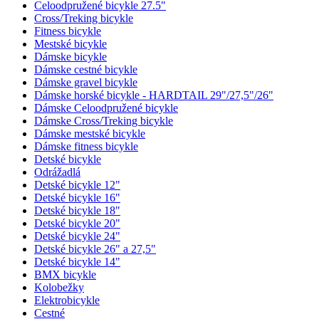
Celoodpružené bicykle 27.5"
Cross/Treking bicykle
Fitness bicykle
Mestské bicykle
Dámske bicykle
Dámske cestné bicykle
Dámske gravel bicykle
Dámske horské bicykle - HARDTAIL 29"/27,5"/26"
Dámske Celoodpružené bicykle
Dámske Cross/Treking bicykle
Dámske mestské bicykle
Dámske fitness bicykle
Detské bicykle
Odrážadlá
Detské bicykle 12"
Detské bicykle 16"
Detské bicykle 18"
Detské bicykle 20"
Detské bicykle 24"
Detské bicykle 26" a 27,5"
Detské bicykle 14"
BMX bicykle
Kolobežky
Elektrobicykle
Cestné