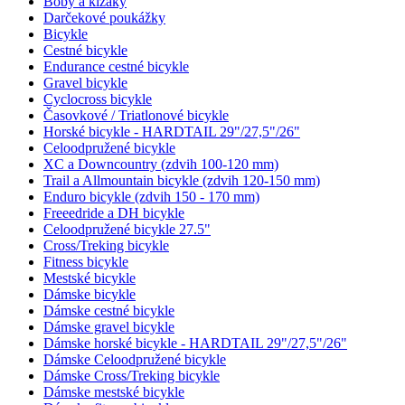
Boby a klzáky
Darčekové poukážky
Bicykle
Cestné bicykle
Endurance cestné bicykle
Gravel bicykle
Cyclocross bicykle
Časovkové / Triatlonové bicykle
Horské bicykle - HARDTAIL 29"/27,5"/26"
Celoodpružené bicykle
XC a Downcountry (zdvih 100-120 mm)
Trail a Allmountain bicykle (zdvih 120-150 mm)
Enduro bicykle (zdvih 150 - 170 mm)
Freeedride a DH bicykle
Celoodpružené bicykle 27.5"
Cross/Treking bicykle
Fitness bicykle
Mestské bicykle
Dámske bicykle
Dámske cestné bicykle
Dámske gravel bicykle
Dámske horské bicykle - HARDTAIL 29"/27,5"/26"
Dámske Celoodpružené bicykle
Dámske Cross/Treking bicykle
Dámske mestské bicykle