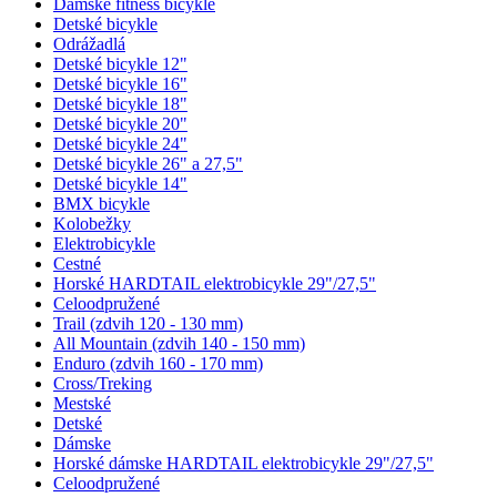
Dámske fitness bicykle
Detské bicykle
Odrážadlá
Detské bicykle 12"
Detské bicykle 16"
Detské bicykle 18"
Detské bicykle 20"
Detské bicykle 24"
Detské bicykle 26" a 27,5"
Detské bicykle 14"
BMX bicykle
Kolobežky
Elektrobicykle
Cestné
Horské HARDTAIL elektrobicykle 29"/27,5"
Celoodpružené
Trail (zdvih 120 - 130 mm)
All Mountain (zdvih 140 - 150 mm)
Enduro (zdvih 160 - 170 mm)
Cross/Treking
Mestské
Detské
Dámske
Horské dámske HARDTAIL elektrobicykle 29"/27,5"
Celoodpružené