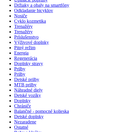
Držiaky a obaly na smartfóny
Odkladanie bicyklov
Nosiče
Cyklo kozmetika
Trenažéry
Trenažéry
Príslušenstvo
Výživové doplnky
Pitný režim
Energia
Regenerácia
Doplnky stravy
Prilby
Prilby
Detské prilby
MTB prilby
Náhradné diely
Detské vozíky
Doplnky
Chrániče
Balančné - pomocné kolieska
Detské doplnky
Nezaradene
Ostatné