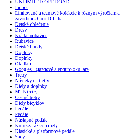
UNLIMITED OFF ROAD
Indoor
Limitované a teamové kolekcie k rôznym výročiam a
závodom - Giro D´Italia
Detské oblečenie
Dresy
Krátke nohavice
Rukavice
Detské bundy
Doplnky
Doplnky
Okuliare
Googles - zjazdové a enduro okuliare
Tretry
Návleky na tretry
Diely a doplnky
MTB tretry
Cestné tretry
Diely bicyklov
Pedále
Pedále
Nášlapné pedále
Kufre-zarážky a diely
Klasické a platformové pedále
Sady