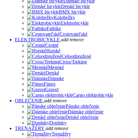
Dámske bicykle
Detské bicykle
BMX bicykle
Kolobežky
Elektrobicykle
Fatbike
Cestovateľské
ELEKTROBICYKLE
add
remove
Cestné
Horské
Celoodpružené
Cross/Treking
Mestské
Detské
Dámske
Fitnes
Gravel
Cargo elektrobicykle
OBLEČENIE
add
remove
Pánske oblečenie
Dámske oblečenie
Detské oblečenie
Doplnky
TRENAŽÉRY
add
remove
Trenažéry