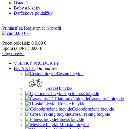
Ostatné
Boby a klzáky
Darčekové poukážky
Prihlásiť sa
Registrovať
0,00 €
0
Počet položiek: 0
0,00 €
Spolu (s DPH)
0,00 €
Objednávka
VŠETKY PRODUKTY
BICYKLE
add
remove
Cestné bicykle
Gravel bicykle
Cyclocross bicykle
Časovkové bicykle
Horské bicykle
Celoodpružené bicykle
Cross/Treking bicykle
Fitness bicykle
Mestské bicykle