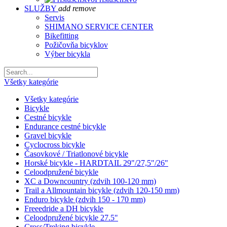
SLUŽBY
add
remove
Servis
SHIMANO SERVICE CENTER
Bikefitting
Požičovňa bicyklov
Výber bicykla
Všetky kategórie
Všetky kategórie
Bicykle
Cestné bicykle
Endurance cestné bicykle
Gravel bicykle
Cyclocross bicykle
Časovkové / Triatlonové bicykle
Horské bicykle - HARDTAIL 29"/27,5"/26"
Celoodpružené bicykle
XC a Downcountry (zdvih 100-120 mm)
Trail a Allmountain bicykle (zdvih 120-150 mm)
Enduro bicykle (zdvih 150 - 170 mm)
Freeedride a DH bicykle
Celoodpružené bicykle 27.5"
Cross/Treking bicykle