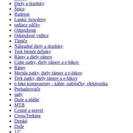
Diely a doplnky
Špice
Radenie
Lanká, bowdeny
radiace páčky
Odpruženie
Odpružené vidlice
Tlmiče
Náhradné diely a doplnky
Trek blendr držiaky
Rámy a diely rámov
Cube patky, diely rámov a e-bikov
Rámy
Merida patky, diely rámov a e-bikov
Trek patky, diely rámov a e-bikov
e-bike komponenty - káble, nabíjačky, elektronika
Prehadzovače
sady
Duše a plášte
MTB
Cestné a gravel
Cross/Treking
Detské
Duše
12"