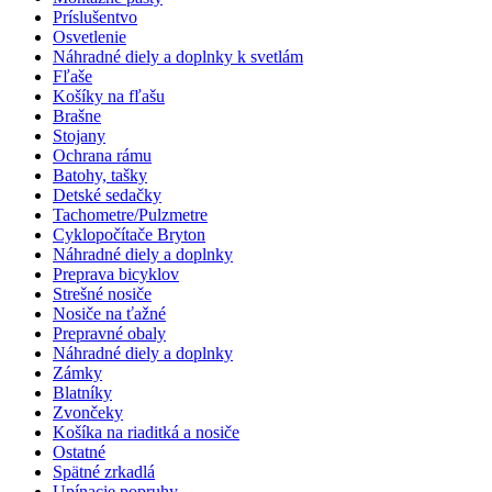
Príslušentvo
Osvetlenie
Náhradné diely a doplnky k svetlám
Fľaše
Košíky na fľašu
Brašne
Stojany
Ochrana rámu
Batohy, tašky
Detské sedačky
Tachometre/Pulzmetre
Cyklopočítače Bryton
Náhradné diely a doplnky
Preprava bicyklov
Strešné nosiče
Nosiče na ťažné
Prepravné obaly
Náhradné diely a doplnky
Zámky
Blatníky
Zvončeky
Košíka na riaditká a nosiče
Ostatné
Spätné zrkadlá
Upínacie popruhy