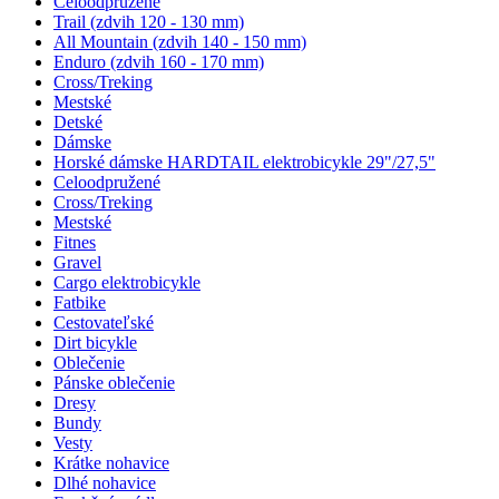
Celoodpružené
Trail (zdvih 120 - 130 mm)
All Mountain (zdvih 140 - 150 mm)
Enduro (zdvih 160 - 170 mm)
Cross/Treking
Mestské
Detské
Dámske
Horské dámske HARDTAIL elektrobicykle 29"/27,5"
Celoodpružené
Cross/Treking
Mestské
Fitnes
Gravel
Cargo elektrobicykle
Fatbike
Cestovateľské
Dirt bicykle
Oblečenie
Pánske oblečenie
Dresy
Bundy
Vesty
Krátke nohavice
Dlhé nohavice