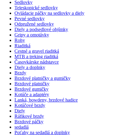
Sedlovky
Teleskopické sedlovky
Ovládacie páčky na sedlovky a diely
Pevné sedlovky
Odpružené sedlovky
Diely a podsedlové objímky
Gripy a omotávky
Rohy
Riaditká
Cestné a gravel riaditká
MTB a treking riaditká
Časovkárske nádstavce
Diely a doplnky
Brzdy
Brzdové platničky a gumičky
Brzdové platničky
Brzdové gumičky
Kotúče a adaptéry
Lanká, bowdeny, brzdové hadice
Kotúčové brzdy
Diely
Ráfikové brzdy
Brzdové páčky
sedadlá
Poťahy na sedadlá a doplnky