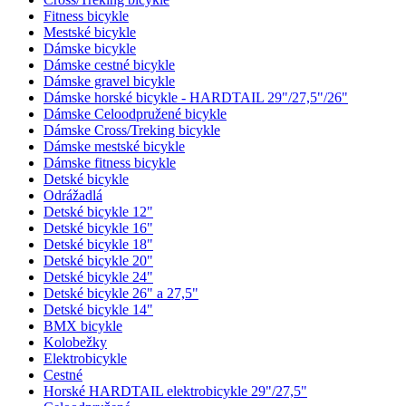
Fitness bicykle
Mestské bicykle
Dámske bicykle
Dámske cestné bicykle
Dámske gravel bicykle
Dámske horské bicykle - HARDTAIL 29"/27,5"/26"
Dámske Celoodpružené bicykle
Dámske Cross/Treking bicykle
Dámske mestské bicykle
Dámske fitness bicykle
Detské bicykle
Odrážadlá
Detské bicykle 12"
Detské bicykle 16"
Detské bicykle 18"
Detské bicykle 20"
Detské bicykle 24"
Detské bicykle 26" a 27,5"
Detské bicykle 14"
BMX bicykle
Kolobežky
Elektrobicykle
Cestné
Horské HARDTAIL elektrobicykle 29"/27,5"