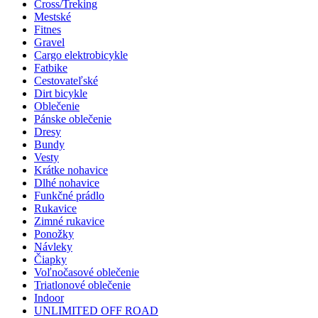
Cross/Treking
Mestské
Fitnes
Gravel
Cargo elektrobicykle
Fatbike
Cestovateľské
Dirt bicykle
Oblečenie
Pánske oblečenie
Dresy
Bundy
Vesty
Krátke nohavice
Dlhé nohavice
Funkčné prádlo
Rukavice
Zimné rukavice
Ponožky
Návleky
Čiapky
Voľnočasové oblečenie
Triatlonové oblečenie
Indoor
UNLIMITED OFF ROAD