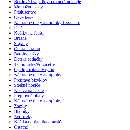
Brzdové kvapaliny a minerálne oleje
Montážne pasty
Príslušentvo
Osvetlenie
Náhradné diely a doplnky k svetlám
Fľaše
Košíky na fľašu
Brašne
Stojany
Ochrana rámu
Batohy, tašky
Detské sedačky
Tachometre/Pulzmetre
Cyklopočítače Bryton
Náhradné diely a doplnky
Preprava bicyklov
Strešné nosiče
Nosiče na ťažné
Prepravné obaly
Náhradné diely a doplnky
Zámky
Blatníky
Zvončeky
Košíka na riaditká a nosiče
Ostatné