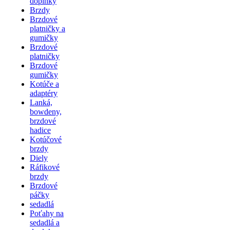
doplnky
Brzdy
Brzdové
platničky a
gumičky
Brzdové
platničky
Brzdové
gumičky
Kotúče a
adaptéry
Lanká,
bowdeny,
brzdové
hadice
Kotúčové
brzdy
Diely
Ráfikové
brzdy
Brzdové
páčky
sedadlá
Poťahy na
sedadlá a