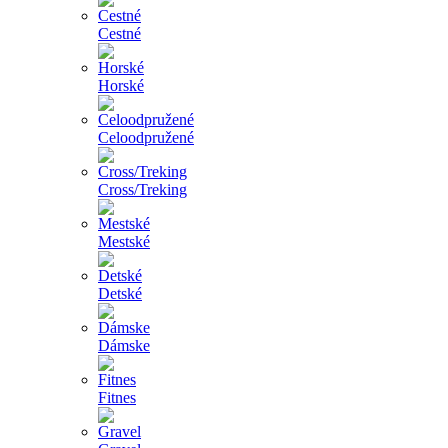
Cestné
Horské
Celoodpružené
Cross/Treking
Mestské
Detské
Dámske
Fitnes