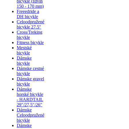
bicykle (zdvih
150 - 170 mm)
Freeedride a
DH bicykle
Celoodpružené
bicykle 27.5"
Cross/Treking
bicykle
Fitness bicykle
Mestské
bicykle
Dámske
bicykle
Dámske cestné
bicykle
Dámske gravel
bicykle
Dámske
horské bicykle
- HARDTAIL
29"/27,5"/26"
Dámske
Celoodpružené
bicykle
Dámske