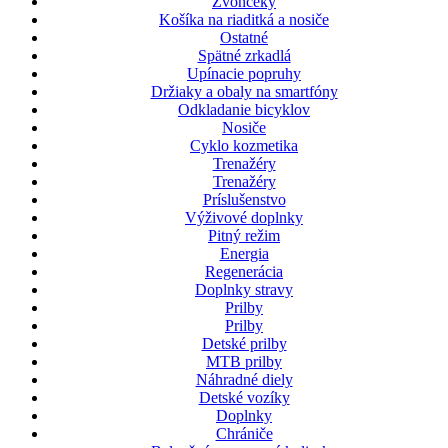
Zvončeky
Košíka na riaditká a nosiče
Ostatné
Spätné zrkadlá
Upínacie popruhy
Držiaky a obaly na smartfóny
Odkladanie bicyklov
Nosiče
Cyklo kozmetika
Trenažéry
Trenažéry
Príslušenstvo
Výživové doplnky
Pitný režim
Energia
Regenerácia
Doplnky stravy
Prilby
Prilby
Detské prilby
MTB prilby
Náhradné diely
Detské vozíky
Doplnky
Chrániče