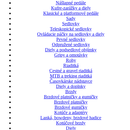
Nášlapné pedále
Kufre-zarážky a diely
Klasické a platformové pedále
Sady
Sedlovky
Teleskopické sedlovky
Ovládacie páčky na sedlovky a diely
Pevné sedlovky
Odpružené sedlovky
Diely a podsedlové objímky
Gripy a omotávky
Rohy
Riaditká
Cestné a gravel riaditká
MTB a treking riaditká
Časovkárske nádstavce
Diely a doplnky
Brzdy
Brzdové platničky a gumičky
Brzdové platničky
Brzdové gumičky
Kotúče a adaptéry
Lanká, bowdeny, brzdové hadice
Kotúčové brzdy
Diely