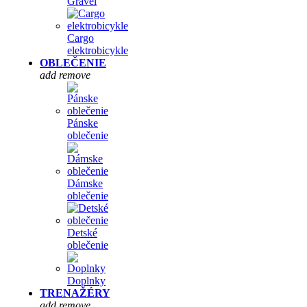
Gravel
Cargo
elektrobicykle
OBLEČENIE
add
remove
Pánske
oblečenie
Dámske
oblečenie
Detské
oblečenie
Doplnky
TRENAŽÉRY
add
remove