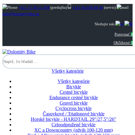
+421 37 38 11 584
(predajňa)
+421 910 88 66 44
(servis)
info@dolomitybike.sk
Sledujte nás
Porovnať
0
Obľúbené
0
Všetky kategórie
Všetky kategórie
Bicykle
Cestné bicykle
Endurance cestné bicykle
Gravel bicykle
Cyclocross bicykle
Časovkové / Triatlonové bicykle
Horské bicykle - HARDTAIL 29"/27,5"/26"
Celoodpružené bicykle
XC a Downcountry (zdvih 100-120 mm)