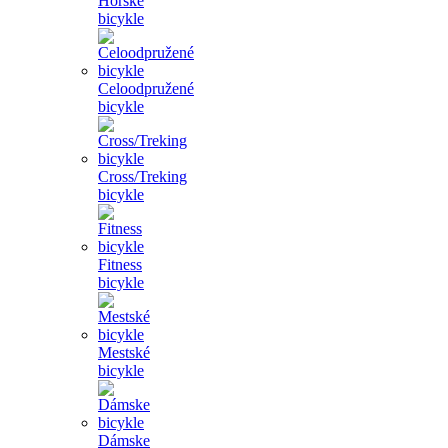
Horské
bicykle
Celoodpružené
bicykle
Cross/Treking
bicykle
Fitness
bicykle
Mestské
bicykle
Dámske