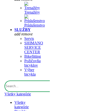
Trenažéry
Príslušenstvo
SLUŽBY
add
remove
Servis
SHIMANO
SERVICE
CENTER
Bikefitting
Požičovňa
bicyklov
Výber
bicykla
Všetky kategórie
Všetky
kategórie