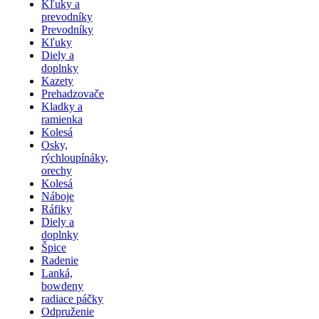
Kľuky a
prevodníky
Prevodníky
Kľuky
Diely a
doplnky
Kazety
Prehadzovače
Kladky a
ramienka
Kolesá
Osky,
rýchloupínáky,
orechy
Kolesá
Náboje
Ráfiky
Diely a
doplnky
Špice
Radenie
Lanká,
bowdeny
radiace páčky
Odpruženie