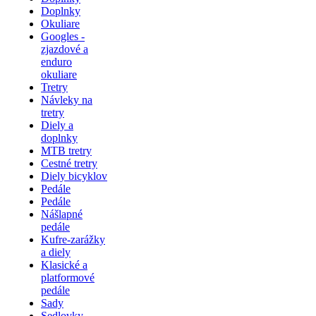
Doplnky
Okuliare
Googles -
zjazdové a
enduro
okuliare
Tretry
Návleky na
tretry
Diely a
doplnky
MTB tretry
Cestné tretry
Diely bicyklov
Pedále
Pedále
Nášlapné
pedále
Kufre-zarážky
a diely
Klasické a
platformové
pedále
Sady
Sedlovky