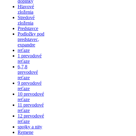
doplnky
Hlavové
zloženia
Stredové
zloženia
Predstavce
Podložky pod
predstavec,
expandre
reťaze
1 prevodové
reťaze
6,7,8
prevodové
reťaze
9 prevodové
reťaze
10 prevodové
reťaze
11 prevodové
reťaze
12 prevodové
reťaze
spojky a nity
Remene