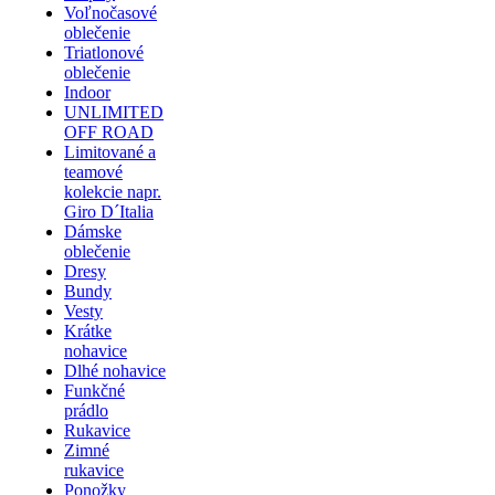
Voľnočasové
oblečenie
Triatlonové
oblečenie
Indoor
UNLIMITED
OFF ROAD
Limitované a
teamové
kolekcie napr.
Giro D´Italia
Dámske
oblečenie
Dresy
Bundy
Vesty
Krátke
nohavice
Dlhé nohavice
Funkčné
prádlo
Rukavice
Zimné
rukavice
Ponožky