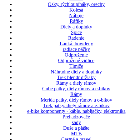
Osky, rýchloupínáky, orechy
Kolesá
Náboje
Ráfiky
Diely a doplnky
Špice
Radenie
Lanká, bowdeny
radiace páčky
Odpruženie
Odpružené vidlice
Tlmiče
Náhradné diely a doplnky
Trek blendr držiaky
Rámy a diely rámov
Cube patky, diely rámov a e-bikov
Rámy
Merida patky, diely rámov a e-bikov
Trek patky, diely rámov a e-bikov
e-bike komponenty - káble, nabíjačky, elektronika
Prehadzovače
sady
Duše a plášte
MTB
Cestné a gravel