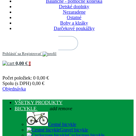
Balančné - pomocné kolieska
Detské doplnky
Nezaradene
Ostatné
Boby a klzáky
Darčekové poukážky
Prihlásiť sa
Registrovať
0,00 €
0
Počet položiek: 0
0,00 €
Spolu (s DPH)
0,00 €
Objednávka
VŠETKY PRODUKTY
BICYKLE
add
remove
Cestné bicykle
Gravel bicykle
Cyclocross bicykle