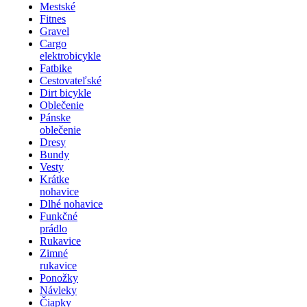
Mestské
Fitnes
Gravel
Cargo
elektrobicykle
Fatbike
Cestovateľské
Dirt bicykle
Oblečenie
Pánske
oblečenie
Dresy
Bundy
Vesty
Krátke
nohavice
Dlhé nohavice
Funkčné
prádlo
Rukavice
Zimné
rukavice
Ponožky
Návleky
Čiapky