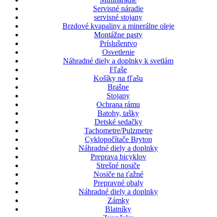
Servisné náradie
servisné stojany
Brzdové kvapaliny a minerálne oleje
Montážne pasty
Príslušentvo
Osvetlenie
Náhradné diely a doplnky k svetlám
Fľaše
Košíky na fľašu
Brašne
Stojany
Ochrana rámu
Batohy, tašky
Detské sedačky
Tachometre/Pulzmetre
Cyklopočítače Bryton
Náhradné diely a doplnky
Preprava bicyklov
Strešné nosiče
Nosiče na ťažné
Prepravné obaly
Náhradné diely a doplnky
Zámky
Blatníky