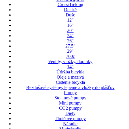
Cross/Treking
Detské
Duše
12"
16"
20"
24"
26"
27.5"
29"
700c
Ventily, vložky, doplnky
14"
Údržba bicykla
Oleje a mazivá
Čistenie bicykla
Bezdušové systémy, lepenie a vložky do plášťov
Pumpy
Stojanové pumpy
Mini pumpy
CO2 pumpy
Diely
Tlmičové pumpy
Náradie
Minináradie