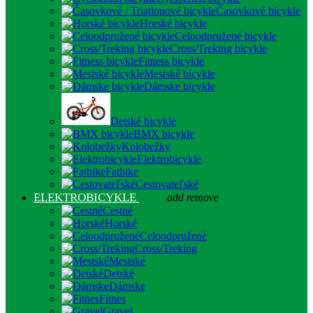
Časovkové bicykle
Horské bicykle
Celoodpružené bicykle
Cross/Treking bicykle
Fitness bicykle
Mestské bicykle
Dámske bicykle
Detské bicykle
BMX bicykle
Kolobežky
Elektrobicykle
Fatbike
Cestovateľské
ELEKTROBICYKLE
add
remove
Cestné
Horské
Celoodpružené
Cross/Treking
Mestské
Detské
Dámske
Fitnes
Gravel