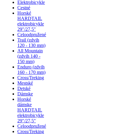
Elektrobicykle
Cestné
Horské
HARDTAIL
elektrobicykle
29"/27,5"
Celoodpružené
Trail (zdvih
120 - 130 mm)
All Mountain
(zdvih 140 -
150 mm)
Enduro (zdvih
160 - 170 mm)
Cross/Treking
Mestské
Detské
Dámske
Horské
dámske
HARDTAIL
elektrobicykle
29"/27,5"
Celoodpružené
Cross/Treking