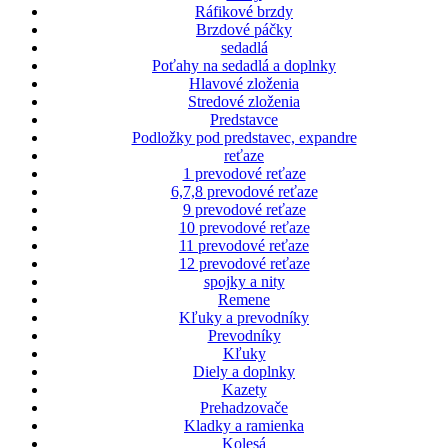
Ráfikové brzdy
Brzdové páčky
sedadlá
Poťahy na sedadlá a doplnky
Hlavové zloženia
Stredové zloženia
Predstavce
Podložky pod predstavec, expandre
reťaze
1 prevodové reťaze
6,7,8 prevodové reťaze
9 prevodové reťaze
10 prevodové reťaze
11 prevodové reťaze
12 prevodové reťaze
spojky a nity
Remene
Kľuky a prevodníky
Prevodníky
Kľuky
Diely a doplnky
Kazety
Prehadzovače
Kladky a ramienka
Kolesá