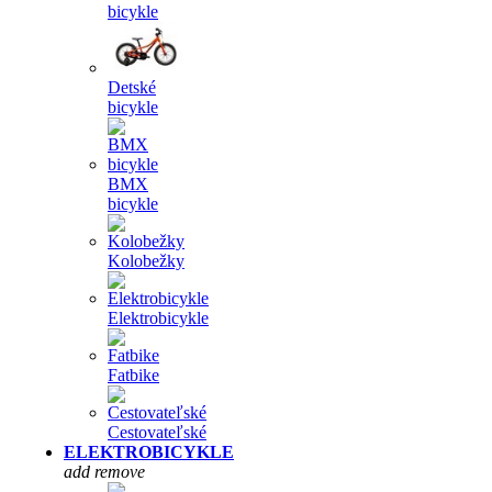
bicykle
Detské
bicykle
BMX
bicykle
Kolobežky
Elektrobicykle
Fatbike
Cestovateľské
ELEKTROBICYKLE
add
remove