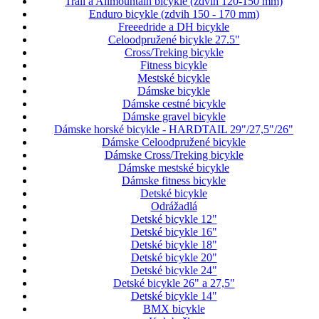
Trail a Allmountain bicykle (zdvih 120-150 mm)
Enduro bicykle (zdvih 150 - 170 mm)
Freeedride a DH bicykle
Celoodpružené bicykle 27.5"
Cross/Treking bicykle
Fitness bicykle
Mestské bicykle
Dámske bicykle
Dámske cestné bicykle
Dámske gravel bicykle
Dámske horské bicykle - HARDTAIL 29"/27,5"/26"
Dámske Celoodpružené bicykle
Dámske Cross/Treking bicykle
Dámske mestské bicykle
Dámske fitness bicykle
Detské bicykle
Odrážadlá
Detské bicykle 12"
Detské bicykle 16"
Detské bicykle 18"
Detské bicykle 20"
Detské bicykle 24"
Detské bicykle 26" a 27,5"
Detské bicykle 14"
BMX bicykle