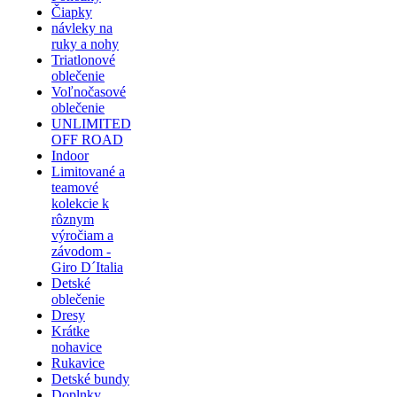
Čiapky
návleky na
ruky a nohy
Triatlonové
oblečenie
Voľnočasové
oblečenie
UNLIMITED
OFF ROAD
Indoor
Limitované a
teamové
kolekcie k
rôznym
výročiam a
závodom -
Giro D´Italia
Detské
oblečenie
Dresy
Krátke
nohavice
Rukavice
Detské bundy
Doplnky