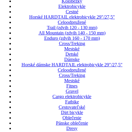
Kolobežky
Elektrobicykle
Cestné
Horské HARDTAIL elektrobicykle 29"/27,5"
Celoodpružené
Trail (zdvih 120 - 130 mm)
All Mountain (zdvih 140 - 150 mm)
Enduro (zdvih 160 - 170 mm)
Cross/Treking
Mestské
Detské
Dámske
Horské dámske HARDTAIL elektrobicykle 29"/27,5"
Celoodpružené
Cross/Treking
Mestské
Fitnes
Gravel
Cargo elektrobicykle
Fatbike
Cestovateľské
Dirt bicykle
Oblečenie
Pánske oblečenie
Dresy