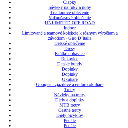
Čiapky
návleky na ruky a nohy
Triatlonové oblečenie
Voľnočasové oblečenie
UNLIMITED OFF ROAD
Indoor
Limitované a teamové kolekcie k rôznym výročiam a
závodom - Giro D´Italia
Detské oblečenie
Dresy
Krátke nohavice
Rukavice
Detské bundy
Doplnky
Doplnky
Okuliare
Googles - zjazdové a enduro okuliare
Tretry
Návleky na tretry
Diely a doplnky
MTB tretry
Cestné tretry
Diely bicyklov
Pedále
Pedále