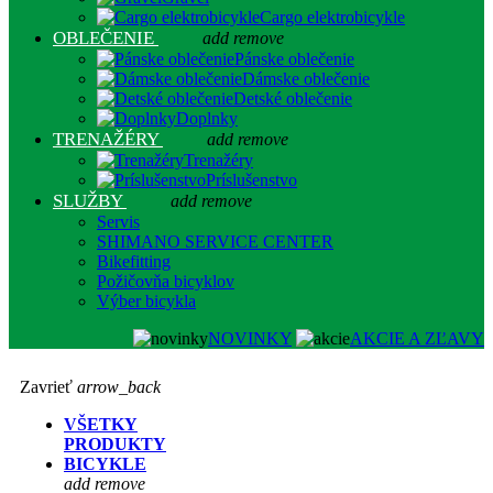
Cargo elektrobicykle
OBLEČENIE
add
remove
Pánske oblečenie
Dámske oblečenie
Detské oblečenie
Doplnky
TRENAŽÉRY
add
remove
Trenažéry
Príslušenstvo
SLUŽBY
add
remove
Servis
SHIMANO SERVICE CENTER
Bikefitting
Požičovňa bicyklov
Výber bicykla
NOVINKY
AKCIE A ZĽAVY
Zavrieť
arrow_back
VŠETKY
PRODUKTY
BICYKLE
add
remove