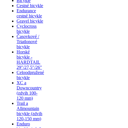
Bicykle
Cestné bicykle
Endurance
cestné bicykle
Gravel bicykle
Cyclocross
bicykle
Časovkové /
Triatlonové
bicykle
Horské
bicykle -
HARDTAIL
29"/27,5"/26"
Celoodpružené
bicykle
XC a
Downcountry
(zdvih 100-
120 mm)
Trail a
Allmountain
bicykle (zdvih
120-150 mm)
Enduro