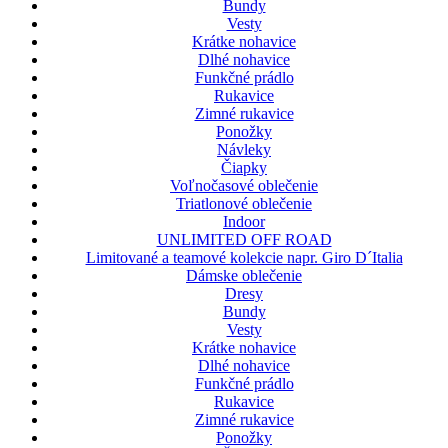
Bundy
Vesty
Krátke nohavice
Dlhé nohavice
Funkčné prádlo
Rukavice
Zimné rukavice
Ponožky
Návleky
Čiapky
Voľnočasové oblečenie
Triatlonové oblečenie
Indoor
UNLIMITED OFF ROAD
Limitované a teamové kolekcie napr. Giro D´Italia
Dámske oblečenie
Dresy
Bundy
Vesty
Krátke nohavice
Dlhé nohavice
Funkčné prádlo
Rukavice
Zimné rukavice
Ponožky