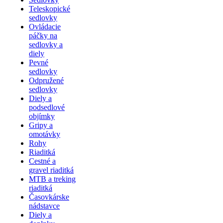
Teleskopické
sedlovky
Ovládacie
páčky na
sedlovky a
diely
Pevné
sedlovky
Odpružené
sedlovky
Diely a
podsedlové
objímky
Gripy a
omotávky
Rohy
Riaditká
Cestné a
gravel riaditká
MTB a treking
riaditká
Časovkárske
nádstavce
Diely a