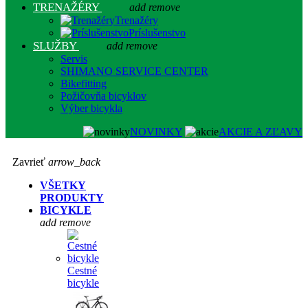
TRENAŽÉRY
add
remove
Trenažéry
Príslušenstvo
SLUŽBY
add
remove
Servis
SHIMANO SERVICE CENTER
Bikefitting
Požičovňa bicyklov
Výber bicykla
NOVINKY
AKCIE A ZĽAVY
Zavrieť
arrow_back
VŠETKY
PRODUKTY
BICYKLE
add
remove
Cestné
bicykle