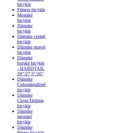
bicykle
Fitness bicykle
Mestské
bicykle
Dámske
bicykle
Dámske cestné
bicykle
Dámske gravel
bicykle
Dámske
horské bicykle
- HARDTAIL
29"/27,5"/26"
Dámske
Celoodpružené
bicykle
Dámske
Cross/Treking
bicykle
Dámske
mestské
bicykle
Dámske
fitness bicykle