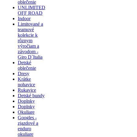
oblečenie
UNLIMITED
OFF ROAD
Indoor
Limitované a
teamové
kolekcie k
rôznym
výročiam a
závodom -
Giro D´Italia
Detské
oblečenie
Dresy
Krátke
nohavice
Rukavice
Detské bundy
Doplnky
Doplnky
Okuliare
Googles -
zjazdové a
enduro
okuliare