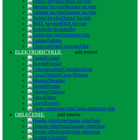
Fitness bicykle
Mestské bicykle
Dámske bicykle
Detské bicykle
BMX bicykle
Kolobežky
Elektrobicykle
Fatbike
Cestovateľské
ELEKTROBICYKLE
add
remove
Cestné
Horské
Celoodpružené
Cross/Treking
Mestské
Detské
Dámske
Fitnes
Gravel
Cargo elektrobicykle
OBLEČENIE
add
remove
Pánske oblečenie
Dámske oblečenie
Detské oblečenie
Doplnky