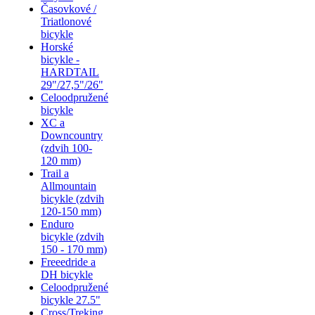
Časovkové /
Triatlonové
bicykle
Horské
bicykle -
HARDTAIL
29"/27,5"/26"
Celoodpružené
bicykle
XC a
Downcountry
(zdvih 100-
120 mm)
Trail a
Allmountain
bicykle (zdvih
120-150 mm)
Enduro
bicykle (zdvih
150 - 170 mm)
Freeedride a
DH bicykle
Celoodpružené
bicykle 27.5"
Cross/Treking