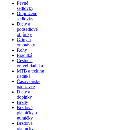
Pevné
sedlovky
Odpružené
sedlovky
Diely a
podsedlové
objímky
Gripy a
omotávky
Rohy
Riaditká
Cestné a
gravel riaditká
MTB a treking
riaditká
Časovkárske
nádstavce
Diely a
doplnky
Brzdy
Brzdové
platničky a
gumičky
Brzdové
platničky