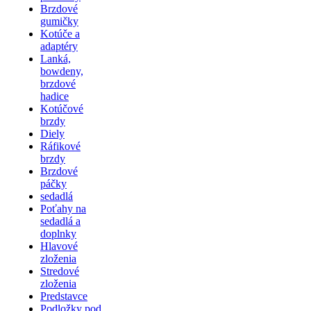
Brzdové
gumičky
Kotúče a
adaptéry
Lanká,
bowdeny,
brzdové
hadice
Kotúčové
brzdy
Diely
Ráfikové
brzdy
Brzdové
páčky
sedadlá
Poťahy na
sedadlá a
doplnky
Hlavové
zloženia
Stredové
zloženia
Predstavce
Podložky pod