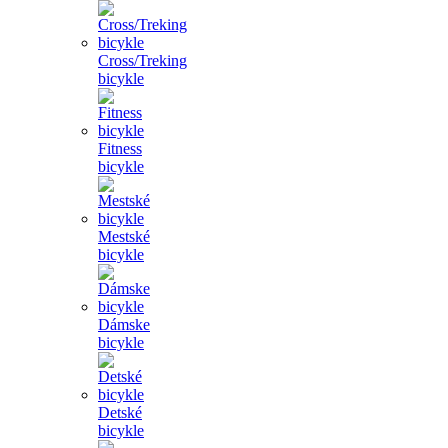
Cross/Treking
bicykle
Fitness
bicykle
Mestské
bicykle
Dámske
bicykle
Detské
bicykle