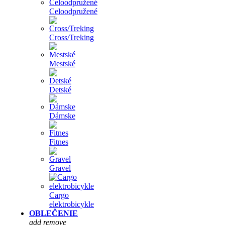
Celoodpružené
Cross/Treking
Mestské
Detské
Dámske
Fitnes
Gravel
Cargo
elektrobicykle
OBLEČENIE
add
remove