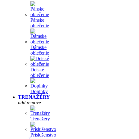
Pánske
oblečenie
Dámske
oblečenie
Detské
oblečenie
Doplnky
TRENAŽÉRY
add
remove
Trenažéry
Príslušenstvo