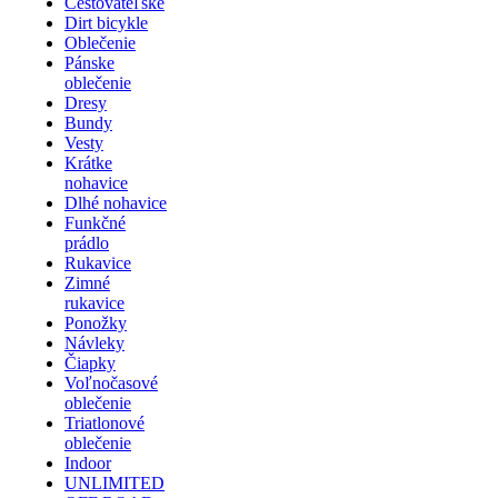
Cestovateľské
Dirt bicykle
Oblečenie
Pánske
oblečenie
Dresy
Bundy
Vesty
Krátke
nohavice
Dlhé nohavice
Funkčné
prádlo
Rukavice
Zimné
rukavice
Ponožky
Návleky
Čiapky
Voľnočasové
oblečenie
Triatlonové
oblečenie
Indoor
UNLIMITED