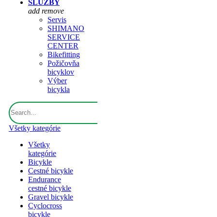
SLUŽBY
add
remove
Servis
SHIMANO
SERVICE
CENTER
Bikefitting
Požičovňa
bicyklov
Výber
bicykla
Všetky kategórie
Všetky
kategórie
Bicykle
Cestné bicykle
Endurance
cestné bicykle
Gravel bicykle
Cyclocross
bicykle