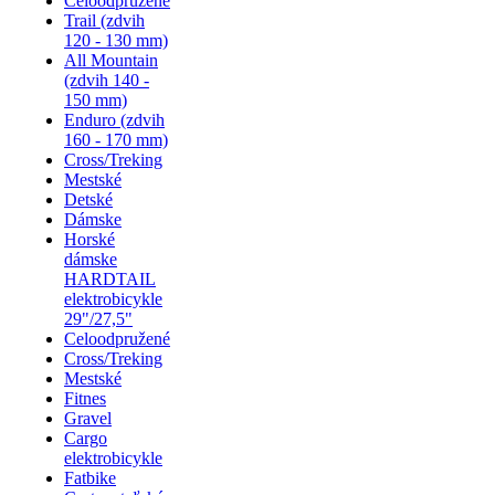
Celoodpružené
Trail (zdvih
120 - 130 mm)
All Mountain
(zdvih 140 -
150 mm)
Enduro (zdvih
160 - 170 mm)
Cross/Treking
Mestské
Detské
Dámske
Horské
dámske
HARDTAIL
elektrobicykle
29"/27,5"
Celoodpružené
Cross/Treking
Mestské
Fitnes
Gravel
Cargo
elektrobicykle
Fatbike