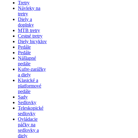
Tretry
Návleky na
tretry
Diely a
doplnky
MTB tretry
Cestné tretry
Diely bicyklov
Pedále
Pedále
Nášlapné
pedále
Kufre-zarážky
a diely
Klasické a
platformové
pedále
Sady
Sedlovky
Teleskopické
sedlovky
Ovládacie
páčky na
sedlovky a
diely