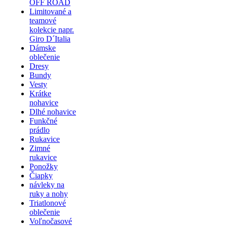
OFF ROAD
Limitované a
teamové
kolekcie napr.
Giro D´Italia
Dámske
oblečenie
Dresy
Bundy
Vesty
Krátke
nohavice
Dlhé nohavice
Funkčné
prádlo
Rukavice
Zimné
rukavice
Ponožky
Čiapky
návleky na
ruky a nohy
Triatlonové
oblečenie
Voľnočasové