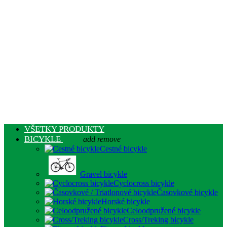
VŠETKY PRODUKTY
BICYKLE
add
remove
Cestné bicykle
Gravel bicykle
Cyclocross bicykle
Časovkové bicykle
Horské bicykle
Celoodpružené bicykle
Cross/Treking bicykle