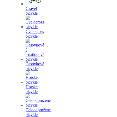
Gravel
bicykle
Cyclocross
bicykle
Časovkové
bicykle
Horské
bicykle
Celoodpružené
bicykle