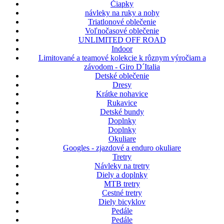
Čiapky
návleky na ruky a nohy
Triatlonové oblečenie
Voľnočasové oblečenie
UNLIMITED OFF ROAD
Indoor
Limitované a teamové kolekcie k rôznym výročiam a
závodom - Giro D´Italia
Detské oblečenie
Dresy
Krátke nohavice
Rukavice
Detské bundy
Doplnky
Doplnky
Okuliare
Googles - zjazdové a enduro okuliare
Tretry
Návleky na tretry
Diely a doplnky
MTB tretry
Cestné tretry
Diely bicyklov
Pedále
Pedále