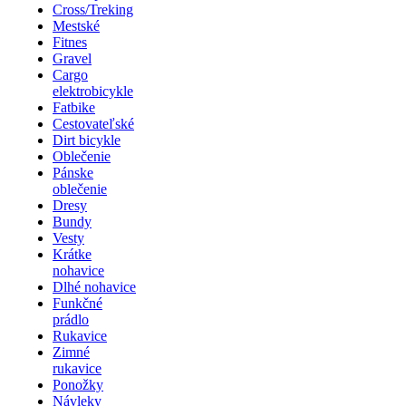
Cross/Treking
Mestské
Fitnes
Gravel
Cargo
elektrobicykle
Fatbike
Cestovateľské
Dirt bicykle
Oblečenie
Pánske
oblečenie
Dresy
Bundy
Vesty
Krátke
nohavice
Dlhé nohavice
Funkčné
prádlo
Rukavice
Zimné
rukavice
Ponožky
Návleky