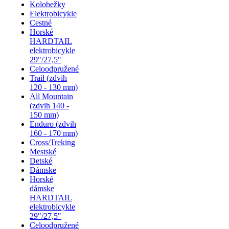
Kolobežky
Elektrobicykle
Cestné
Horské
HARDTAIL
elektrobicykle
29"/27,5"
Celoodpružené
Trail (zdvih
120 - 130 mm)
All Mountain
(zdvih 140 -
150 mm)
Enduro (zdvih
160 - 170 mm)
Cross/Treking
Mestské
Detské
Dámske
Horské
dámske
HARDTAIL
elektrobicykle
29"/27,5"
Celoodpružené