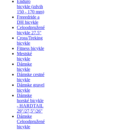
Enduro
bicykle (zdvih
150 - 170 mm)
Freeedride a
DH bicykle
Celoodpružené
bicykle 27.5"
Cross/Treking
bicykle
Fitness bicykle
Mestské
bicykle
Dámske
bicykle
Dámske cestné
bicykle
Dámske gravel
bicykle
Dámske
horské bicykle
- HARDTAIL
29"/27,5"/26"
Dámske
Celoodpružené
bicykle