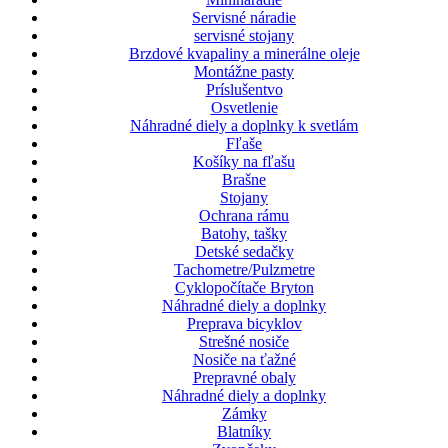
Servisné náradie
servisné stojany
Brzdové kvapaliny a minerálne oleje
Montážne pasty
Príslušentvo
Osvetlenie
Náhradné diely a doplnky k svetlám
Fľaše
Košíky na fľašu
Brašne
Stojany
Ochrana rámu
Batohy, tašky
Detské sedačky
Tachometre/Pulzmetre
Cyklopočítače Bryton
Náhradné diely a doplnky
Preprava bicyklov
Strešné nosiče
Nosiče na ťažné
Prepravné obaly
Náhradné diely a doplnky
Zámky
Blatníky