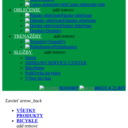
Cargo elektrobicykle
OBLEČENIE
add
remove
Pánske oblečenie
Dámske oblečenie
Detské oblečenie
Doplnky
TRENAŽÉRY
add
remove
Trenažéry
Príslušenstvo
SLUŽBY
add
remove
Servis
SHIMANO SERVICE CENTER
Bikefitting
Požičovňa bicyklov
Výber bicykla
NOVINKY
AKCIE A ZĽAVY
Zavrieť
arrow_back
VŠETKY
PRODUKTY
BICYKLE
add
remove