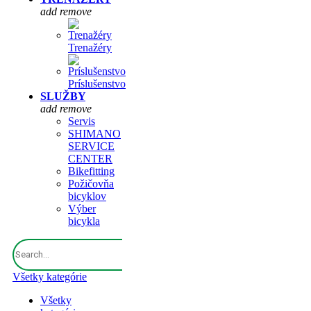
add
remove
Trenažéry
Príslušenstvo
SLUŽBY
add
remove
Servis
SHIMANO
SERVICE
CENTER
Bikefitting
Požičovňa
bicyklov
Výber
bicykla
Všetky kategórie
Všetky