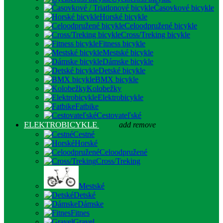
Časovkové bicykle
Horské bicykle
Celoodpružené bicykle
Cross/Treking bicykle
Fitness bicykle
Mestské bicykle
Dámske bicykle
Detské bicykle
BMX bicykle
Kolobežky
Elektrobicykle
Fatbike
Cestovateľské
ELEKTROBICYKLE
add
remove
Cestné
Horské
Celoodpružené
Cross/Treking
Mestské
Detské
Dámske
Fitnes
Gravel