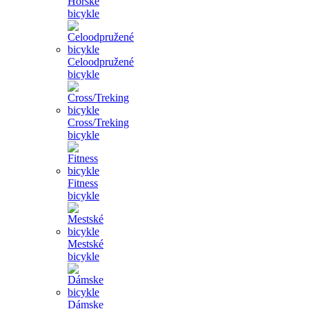
Horské
bicykle
Celoodpružené
bicykle
Cross/Treking
bicykle
Fitness
bicykle
Mestské
bicykle
Dámske