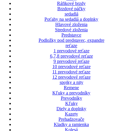
Ráfikové brzdy
Brzdové páčky
sedadlá
Poťahy na sedadlá a doplnky
Hlavové zloženia
Stredové zloženia
Predstavce
Podložky pod predstavec, expandre
reťaze
1 prevodové reťaze
6,7,8 prevodové reťaze
9 prevodové reťaze
10 prevodové reťaze
11 prevodové reťaze
12 prevodové reťaze
spojky a nity
Remene
Kľuky a prevodníky
Prevodníky
Kľuky
Diely a doplnky
Kazety
Prehadzovače
Kladky a ramienka
Kolesá