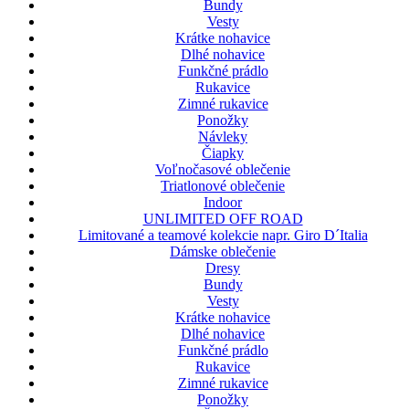
Bundy
Vesty
Krátke nohavice
Dlhé nohavice
Funkčné prádlo
Rukavice
Zimné rukavice
Ponožky
Návleky
Čiapky
Voľnočasové oblečenie
Triatlonové oblečenie
Indoor
UNLIMITED OFF ROAD
Limitované a teamové kolekcie napr. Giro D´Italia
Dámske oblečenie
Dresy
Bundy
Vesty
Krátke nohavice
Dlhé nohavice
Funkčné prádlo
Rukavice
Zimné rukavice
Ponožky