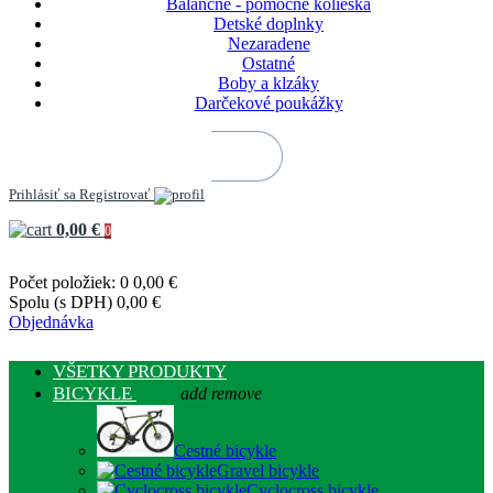
Balančné - pomocné kolieska
Detské doplnky
Nezaradene
Ostatné
Boby a klzáky
Darčekové poukážky
Prihlásiť sa
Registrovať
0,00 €
0
Počet položiek: 0
0,00 €
Spolu (s DPH)
0,00 €
Objednávka
VŠETKY PRODUKTY
BICYKLE
add
remove
Cestné bicykle
Gravel bicykle
Cyclocross bicykle