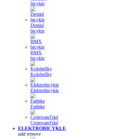
bicykle
Detské
bicykle
BMX
bicykle
Kolobežky
Elektrobicykle
Fatbike
Cestovateľské
ELEKTROBICYKLE
add
remove