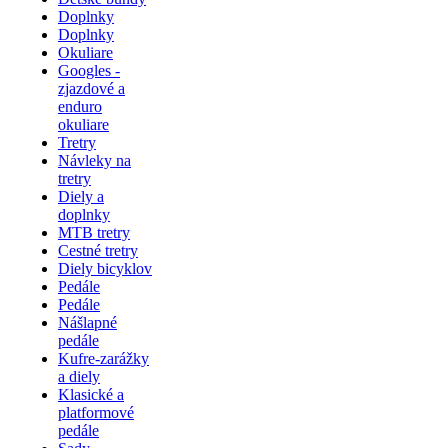
Doplnky
Doplnky
Okuliare
Googles -
zjazdové a
enduro
okuliare
Tretry
Návleky na
tretry
Diely a
doplnky
MTB tretry
Cestné tretry
Diely bicyklov
Pedále
Pedále
Nášlapné
pedále
Kufre-zarážky
a diely
Klasické a
platformové
pedále