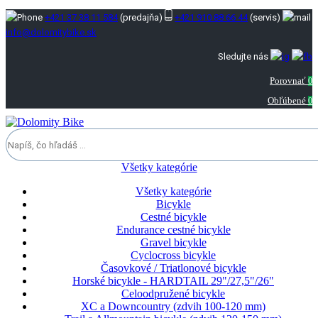
+421 37 38 11 584
(predajňa)
+421 910 88 66 44
(servis)
info@dolomitybike.sk
Sledujte nás
Porovnať
0
Obľúbené
0
Všetky kategórie
Všetky kategórie
Bicykle
Cestné bicykle
Endurance cestné bicykle
Gravel bicykle
Cyclocross bicykle
Časovkové / Triatlonové bicykle
Horské bicykle - HARDTAIL 29"/27,5"/26"
Celoodpružené bicykle
XC a Downcountry (zdvih 100-120 mm)