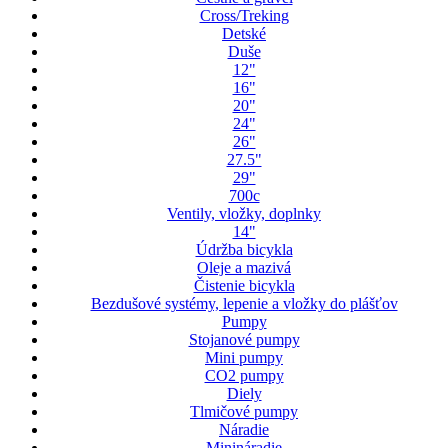
Cross/Treking
Detské
Duše
12"
16"
20"
24"
26"
27.5"
29"
700c
Ventily, vložky, doplnky
14"
Údržba bicykla
Oleje a mazivá
Čistenie bicykla
Bezdušové systémy, lepenie a vložky do plášťov
Pumpy
Stojanové pumpy
Mini pumpy
CO2 pumpy
Diely
Tlmičové pumpy
Náradie
Minináradie