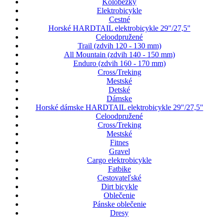
Kolobežky
Elektrobicykle
Cestné
Horské HARDTAIL elektrobicykle 29"/27,5"
Celoodpružené
Trail (zdvih 120 - 130 mm)
All Mountain (zdvih 140 - 150 mm)
Enduro (zdvih 160 - 170 mm)
Cross/Treking
Mestské
Detské
Dámske
Horské dámske HARDTAIL elektrobicykle 29"/27,5"
Celoodpružené
Cross/Treking
Mestské
Fitnes
Gravel
Cargo elektrobicykle
Fatbike
Cestovateľské
Dirt bicykle
Oblečenie
Pánske oblečenie
Dresy