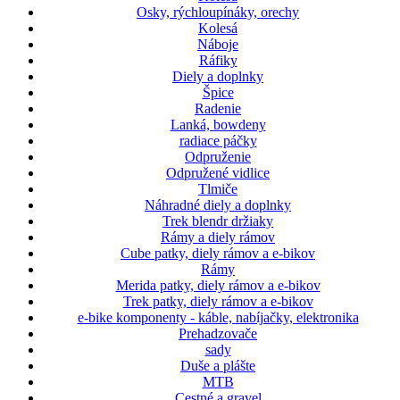
Osky, rýchloupínáky, orechy
Kolesá
Náboje
Ráfiky
Diely a doplnky
Špice
Radenie
Lanká, bowdeny
radiace páčky
Odpruženie
Odpružené vidlice
Tlmiče
Náhradné diely a doplnky
Trek blendr držiaky
Rámy a diely rámov
Cube patky, diely rámov a e-bikov
Rámy
Merida patky, diely rámov a e-bikov
Trek patky, diely rámov a e-bikov
e-bike komponenty - káble, nabíjačky, elektronika
Prehadzovače
sady
Duše a plášte
MTB
Cestné a gravel