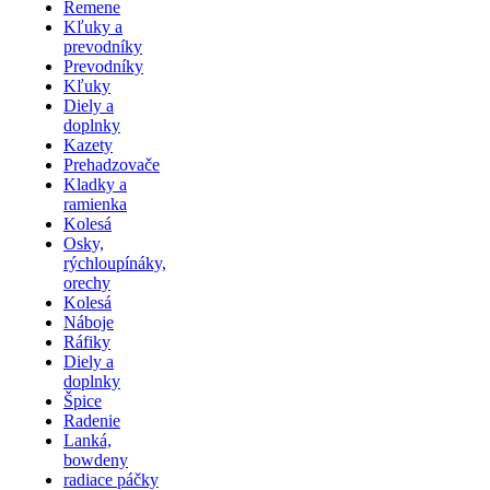
Remene
Kľuky a
prevodníky
Prevodníky
Kľuky
Diely a
doplnky
Kazety
Prehadzovače
Kladky a
ramienka
Kolesá
Osky,
rýchloupínáky,
orechy
Kolesá
Náboje
Ráfiky
Diely a
doplnky
Špice
Radenie
Lanká,
bowdeny
radiace páčky