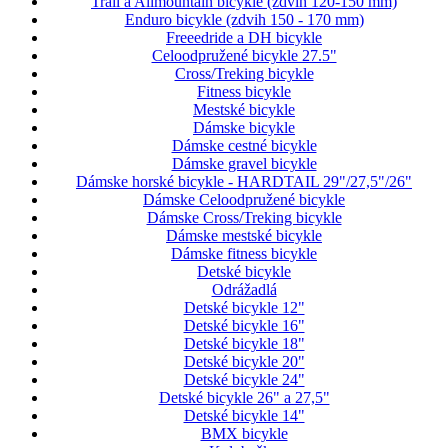
Trail a Allmountain bicykle (zdvih 120-150 mm)
Enduro bicykle (zdvih 150 - 170 mm)
Freeedride a DH bicykle
Celoodpružené bicykle 27.5"
Cross/Treking bicykle
Fitness bicykle
Mestské bicykle
Dámske bicykle
Dámske cestné bicykle
Dámske gravel bicykle
Dámske horské bicykle - HARDTAIL 29"/27,5"/26"
Dámske Celoodpružené bicykle
Dámske Cross/Treking bicykle
Dámske mestské bicykle
Dámske fitness bicykle
Detské bicykle
Odrážadlá
Detské bicykle 12"
Detské bicykle 16"
Detské bicykle 18"
Detské bicykle 20"
Detské bicykle 24"
Detské bicykle 26" a 27,5"
Detské bicykle 14"
BMX bicykle