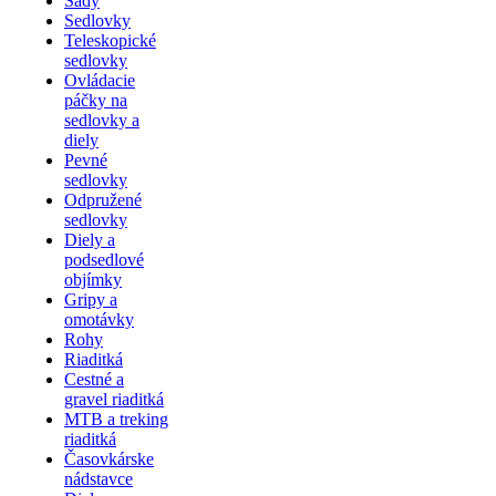
Sady
Sedlovky
Teleskopické
sedlovky
Ovládacie
páčky na
sedlovky a
diely
Pevné
sedlovky
Odpružené
sedlovky
Diely a
podsedlové
objímky
Gripy a
omotávky
Rohy
Riaditká
Cestné a
gravel riaditká
MTB a treking
riaditká
Časovkárske
nádstavce