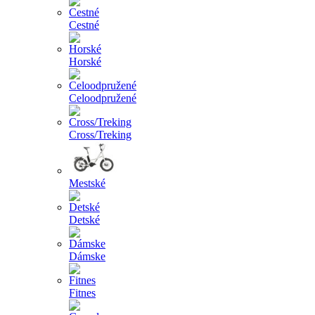
Cestné
Horské
Celoodpružené
Cross/Treking
Mestské
Detské
Dámske
Fitnes