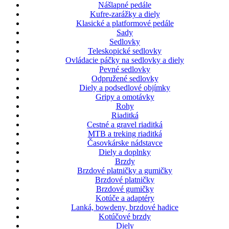
Nášlapné pedále
Kufre-zarážky a diely
Klasické a platformové pedále
Sady
Sedlovky
Teleskopické sedlovky
Ovládacie páčky na sedlovky a diely
Pevné sedlovky
Odpružené sedlovky
Diely a podsedlové objímky
Gripy a omotávky
Rohy
Riaditká
Cestné a gravel riaditká
MTB a treking riaditká
Časovkárske nádstavce
Diely a doplnky
Brzdy
Brzdové platničky a gumičky
Brzdové platničky
Brzdové gumičky
Kotúče a adaptéry
Lanká, bowdeny, brzdové hadice
Kotúčové brzdy
Diely