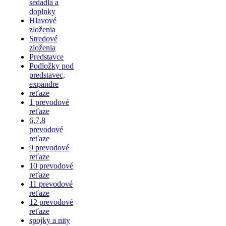
sedadlá a
doplnky
Hlavové
zloženia
Stredové
zloženia
Predstavce
Podložky pod
predstavec,
expandre
reťaze
1 prevodové
reťaze
6,7,8
prevodové
reťaze
9 prevodové
reťaze
10 prevodové
reťaze
11 prevodové
reťaze
12 prevodové
reťaze
spojky a nity