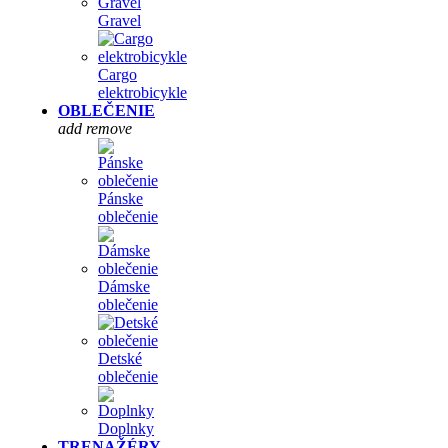
Gravel
Cargo
elektrobicykle
OBLEČENIE
add
remove
Pánske
oblečenie
Dámske
oblečenie
Detské
oblečenie
Doplnky
TRENAŽÉRY