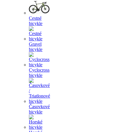
Cestné
bicykle
Gravel
bicykle
Cyclocross
bicykle
Časovkové
bicykle