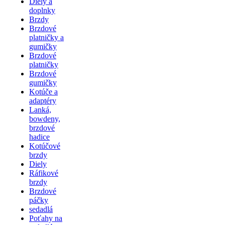
Diely a
doplnky
Brzdy
Brzdové
platničky a
gumičky
Brzdové
platničky
Brzdové
gumičky
Kotúče a
adaptéry
Lanká,
bowdeny,
brzdové
hadice
Kotúčové
brzdy
Diely
Ráfikové
brzdy
Brzdové
páčky
sedadlá
Poťahy na