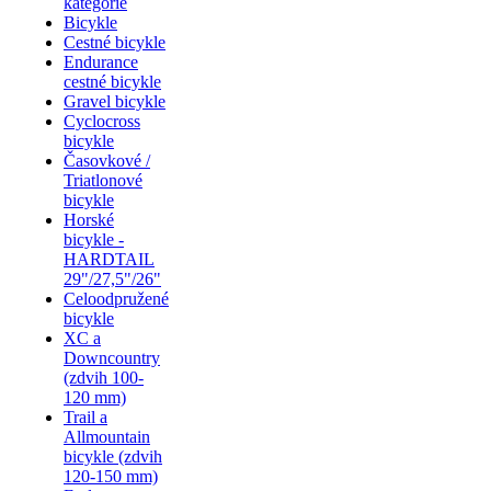
kategórie
Bicykle
Cestné bicykle
Endurance
cestné bicykle
Gravel bicykle
Cyclocross
bicykle
Časovkové /
Triatlonové
bicykle
Horské
bicykle -
HARDTAIL
29"/27,5"/26"
Celoodpružené
bicykle
XC a
Downcountry
(zdvih 100-
120 mm)
Trail a
Allmountain
bicykle (zdvih
120-150 mm)