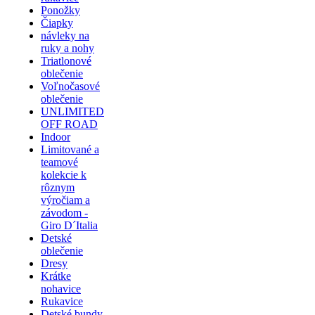
Ponožky
Čiapky
návleky na
ruky a nohy
Triatlonové
oblečenie
Voľnočasové
oblečenie
UNLIMITED
OFF ROAD
Indoor
Limitované a
teamové
kolekcie k
rôznym
výročiam a
závodom -
Giro D´Italia
Detské
oblečenie
Dresy
Krátke
nohavice
Rukavice
Detské bundy