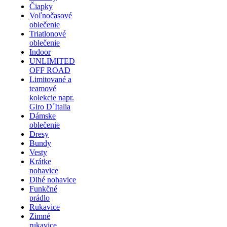
Čiapky
Voľnočasové
oblečenie
Triatlonové
oblečenie
Indoor
UNLIMITED
OFF ROAD
Limitované a
teamové
kolekcie napr.
Giro D´Italia
Dámske
oblečenie
Dresy
Bundy
Vesty
Krátke
nohavice
Dlhé nohavice
Funkčné
prádlo
Rukavice
Zimné
rukavice