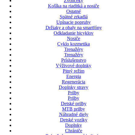
Zvončeky
Košíka na riaditká a nosiče
Ostatné
Spätné zrkadlá
Upínacie popruhy
Držiaky a obaly na smartfóny
Odkladanie bicyklov
Nosiče
Cyklo kozmetika
Trenažéry
Trenažéry
Príslušenstvo
Výživové doplnky
Pitný režim
Energia
Regenerácia
Doplnky stravy
Prilby
Prilby
Detské prilby
MTB prilby
Náhradné diely
Detské vozíky
Doplnky
Chrániče