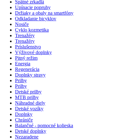
Spätné zrkadlá
Upínacie popruhy
Držiaky a obaly na smartfóny
Odkladanie bicyklov
Nosiče
Cyklo kozmetika
Trenažéry
Trenažéry
Príslušenstvo
Výživové doplnky
Pitný režim
Energia
Regenerácia
Doplnky stravy
Prilby
Prilby
Detské prilby
MTB prilby
Náhradné diely
Detské vozíky
Doplnky
Chrániče
Balančné - pomocné kolieska
Detské doplnky
Nezaradene