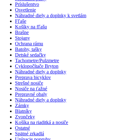
Príslušentvo
Osvetlenie
Náhradné diely a doplnky k svetlám
Fľaše
Košíky na fľašu
Brašne
Stojany
Ochrana rámu
Batohy, tašky
Detské sedačky
Tachometre/Pulzmetre
Cyklopočítače Bryton
Náhradné diely a doplnky
Preprava bicyklov
Strešné nosiče
Nosiče na ťažné
Prepravné obaly
Náhradné diely a doplnky
Zámky
Blatníky
Zvončeky
Košíka na riaditká a nosiče
Ostatné
Spätné zrkadlá
Upínacie popruhy