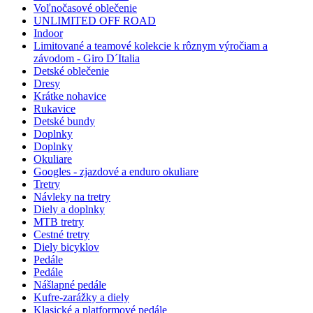
Voľnočasové oblečenie
UNLIMITED OFF ROAD
Indoor
Limitované a teamové kolekcie k rôznym výročiam a
závodom - Giro D´Italia
Detské oblečenie
Dresy
Krátke nohavice
Rukavice
Detské bundy
Doplnky
Doplnky
Okuliare
Googles - zjazdové a enduro okuliare
Tretry
Návleky na tretry
Diely a doplnky
MTB tretry
Cestné tretry
Diely bicyklov
Pedále
Pedále
Nášlapné pedále
Kufre-zarážky a diely
Klasické a platformové pedále