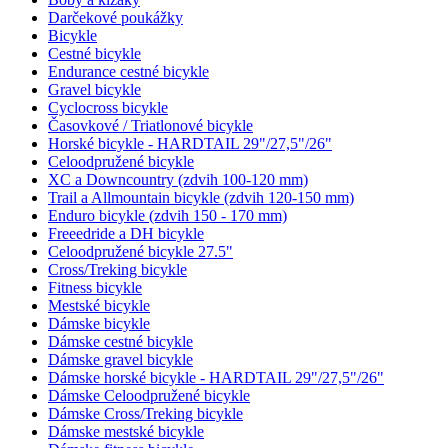
Darčekové poukážky
Bicykle
Cestné bicykle
Endurance cestné bicykle
Gravel bicykle
Cyclocross bicykle
Časovkové / Triatlonové bicykle
Horské bicykle - HARDTAIL 29"/27,5"/26"
Celoodpružené bicykle
XC a Downcountry (zdvih 100-120 mm)
Trail a Allmountain bicykle (zdvih 120-150 mm)
Enduro bicykle (zdvih 150 - 170 mm)
Freeedride a DH bicykle
Celoodpružené bicykle 27.5"
Cross/Treking bicykle
Fitness bicykle
Mestské bicykle
Dámske bicykle
Dámske cestné bicykle
Dámske gravel bicykle
Dámske horské bicykle - HARDTAIL 29"/27,5"/26"
Dámske Celoodpružené bicykle
Dámske Cross/Treking bicykle
Dámske mestské bicykle