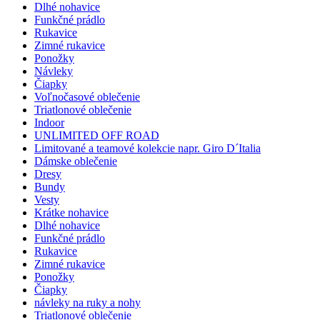
Dlhé nohavice
Funkčné prádlo
Rukavice
Zimné rukavice
Ponožky
Návleky
Čiapky
Voľnočasové oblečenie
Triatlonové oblečenie
Indoor
UNLIMITED OFF ROAD
Limitované a teamové kolekcie napr. Giro D´Italia
Dámske oblečenie
Dresy
Bundy
Vesty
Krátke nohavice
Dlhé nohavice
Funkčné prádlo
Rukavice
Zimné rukavice
Ponožky
Čiapky
návleky na ruky a nohy
Triatlonové oblečenie