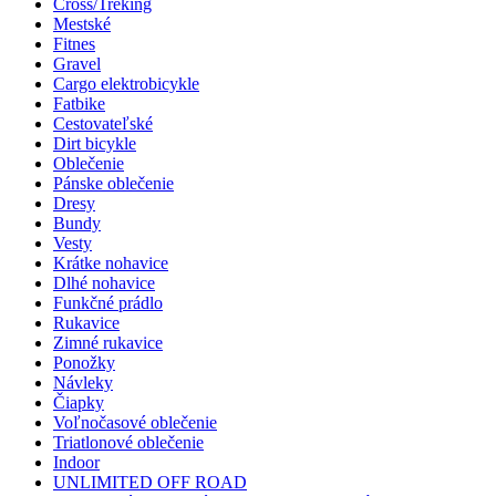
Cross/Treking
Mestské
Fitnes
Gravel
Cargo elektrobicykle
Fatbike
Cestovateľské
Dirt bicykle
Oblečenie
Pánske oblečenie
Dresy
Bundy
Vesty
Krátke nohavice
Dlhé nohavice
Funkčné prádlo
Rukavice
Zimné rukavice
Ponožky
Návleky
Čiapky
Voľnočasové oblečenie
Triatlonové oblečenie
Indoor
UNLIMITED OFF ROAD