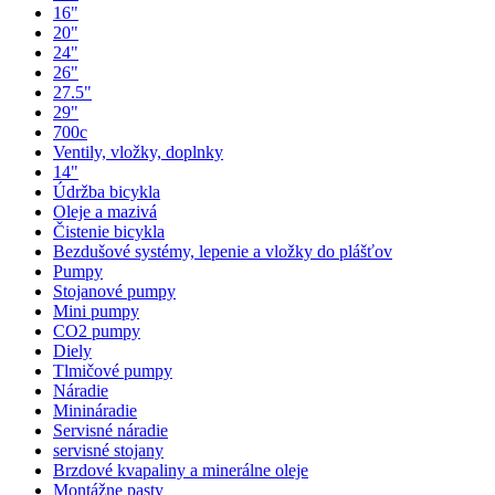
16"
20"
24"
26"
27.5"
29"
700c
Ventily, vložky, doplnky
14"
Údržba bicykla
Oleje a mazivá
Čistenie bicykla
Bezdušové systémy, lepenie a vložky do plášťov
Pumpy
Stojanové pumpy
Mini pumpy
CO2 pumpy
Diely
Tlmičové pumpy
Náradie
Minináradie
Servisné náradie
servisné stojany
Brzdové kvapaliny a minerálne oleje
Montážne pasty