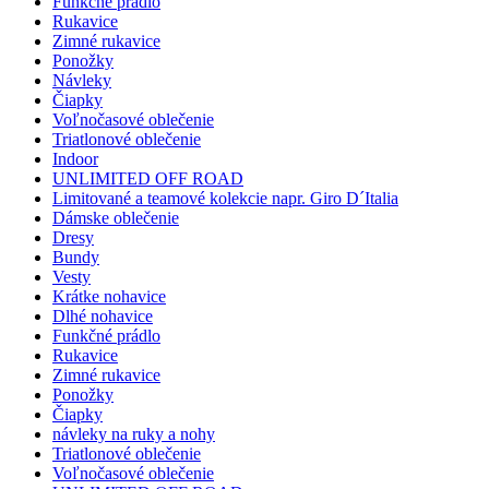
Funkčné prádlo
Rukavice
Zimné rukavice
Ponožky
Návleky
Čiapky
Voľnočasové oblečenie
Triatlonové oblečenie
Indoor
UNLIMITED OFF ROAD
Limitované a teamové kolekcie napr. Giro D´Italia
Dámske oblečenie
Dresy
Bundy
Vesty
Krátke nohavice
Dlhé nohavice
Funkčné prádlo
Rukavice
Zimné rukavice
Ponožky
Čiapky
návleky na ruky a nohy
Triatlonové oblečenie
Voľnočasové oblečenie