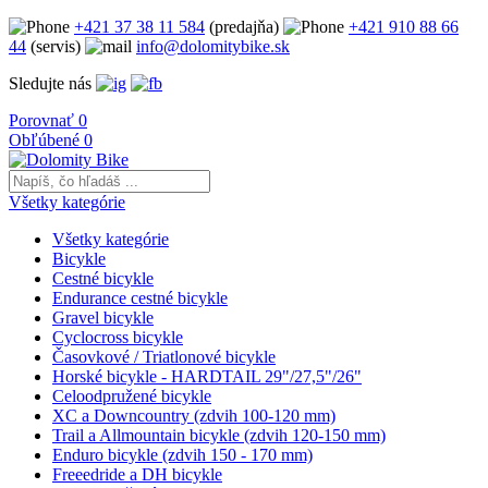
+421 37 38 11 584
(predajňa)
+421 910 88 66
44
(servis)
info@dolomitybike.sk
Sledujte nás
Porovnať
0
Obľúbené
0
Všetky kategórie
Všetky kategórie
Bicykle
Cestné bicykle
Endurance cestné bicykle
Gravel bicykle
Cyclocross bicykle
Časovkové / Triatlonové bicykle
Horské bicykle - HARDTAIL 29"/27,5"/26"
Celoodpružené bicykle
XC a Downcountry (zdvih 100-120 mm)
Trail a Allmountain bicykle (zdvih 120-150 mm)
Enduro bicykle (zdvih 150 - 170 mm)
Freeedride a DH bicykle