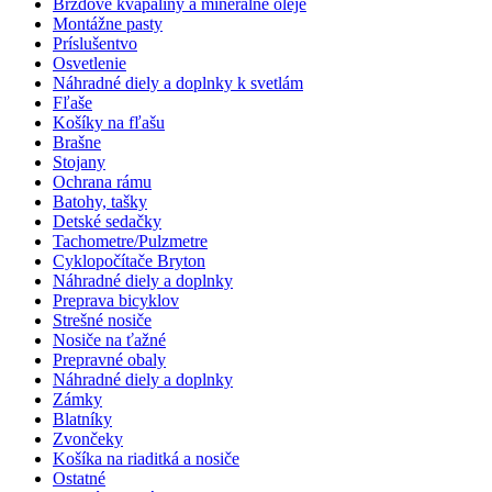
Brzdové kvapaliny a minerálne oleje
Montážne pasty
Príslušentvo
Osvetlenie
Náhradné diely a doplnky k svetlám
Fľaše
Košíky na fľašu
Brašne
Stojany
Ochrana rámu
Batohy, tašky
Detské sedačky
Tachometre/Pulzmetre
Cyklopočítače Bryton
Náhradné diely a doplnky
Preprava bicyklov
Strešné nosiče
Nosiče na ťažné
Prepravné obaly
Náhradné diely a doplnky
Zámky
Blatníky
Zvončeky
Košíka na riaditká a nosiče
Ostatné