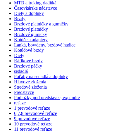
MTB a treking riaditká
Časovkárske nádstavce
Diely a doplnky
Brzdy
Brzdové platničky a gumičky
Brzdové platničky
Brzdové gumičky
Kotúče a adaptéry
Lanká, bowdeny, brzdové hadice
Kotúčové brzdy
Diely
Ráfikové brzdy
Brzdové páčky
sedadlá
Poťahy na sedadlá a doplnky
Hlavové zloženia
Stredové zloženia
Predstavce
Podložky pod predstavec, expandre
reťaze
1 prevodové reťaze
6,7,8 prevodové reťaze
9 prevodové reťaze
10 prevodové reťaze
11 prevodové reťaze