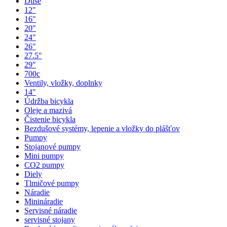
Duše
12"
16"
20"
24"
26"
27.5"
29"
700c
Ventily, vložky, doplnky
14"
Údržba bicykla
Oleje a mazivá
Čistenie bicykla
Bezdušové systémy, lepenie a vložky do plášťov
Pumpy
Stojanové pumpy
Mini pumpy
CO2 pumpy
Diely
Tlmičové pumpy
Náradie
Minináradie
Servisné náradie
servisné stojany