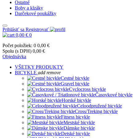
Ostatné
Boby a klzáky
Darčekové poukážky
Prihlásiť sa
Registrovať
0,00 €
0
Počet položiek: 0
0,00 €
Spolu (s DPH)
0,00 €
Objednávka
VŠETKY PRODUKTY
BICYKLE
add
remove
Cestné bicykle
Gravel bicykle
Cyclocross bicykle
Časovkové bicykle
Horské bicykle
Celoodpružené bicykle
Cross/Treking bicykle
Fitness bicykle
Mestské bicykle
Dámske bicykle
Detské bicykle