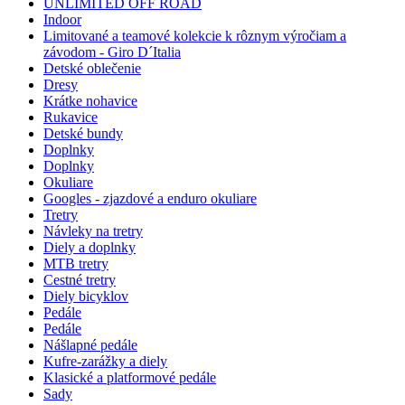
UNLIMITED OFF ROAD
Indoor
Limitované a teamové kolekcie k rôznym výročiam a
závodom - Giro D´Italia
Detské oblečenie
Dresy
Krátke nohavice
Rukavice
Detské bundy
Doplnky
Doplnky
Okuliare
Googles - zjazdové a enduro okuliare
Tretry
Návleky na tretry
Diely a doplnky
MTB tretry
Cestné tretry
Diely bicyklov
Pedále
Pedále
Nášlapné pedále
Kufre-zarážky a diely
Klasické a platformové pedále
Sady