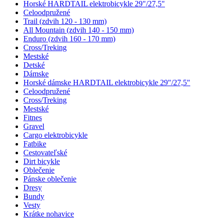
Horské HARDTAIL elektrobicykle 29"/27,5"
Celoodpružené
Trail (zdvih 120 - 130 mm)
All Mountain (zdvih 140 - 150 mm)
Enduro (zdvih 160 - 170 mm)
Cross/Treking
Mestské
Detské
Dámske
Horské dámske HARDTAIL elektrobicykle 29"/27,5"
Celoodpružené
Cross/Treking
Mestské
Fitnes
Gravel
Cargo elektrobicykle
Fatbike
Cestovateľské
Dirt bicykle
Oblečenie
Pánske oblečenie
Dresy
Bundy
Vesty
Krátke nohavice