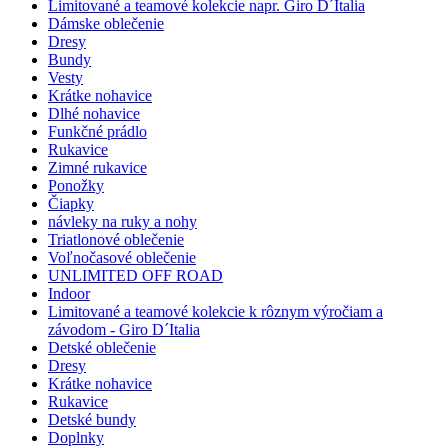
Limitované a teamové kolekcie napr. Giro D´Italia
Dámske oblečenie
Dresy
Bundy
Vesty
Krátke nohavice
Dlhé nohavice
Funkčné prádlo
Rukavice
Zimné rukavice
Ponožky
Čiapky
návleky na ruky a nohy
Triatlonové oblečenie
Voľnočasové oblečenie
UNLIMITED OFF ROAD
Indoor
Limitované a teamové kolekcie k rôznym výročiam a
závodom - Giro D´Italia
Detské oblečenie
Dresy
Krátke nohavice
Rukavice
Detské bundy
Doplnky