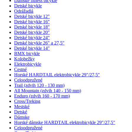
Dámske fitness bicykle
Detské bicykle
Odrážadlá
Detské bicykle 12"
Detské bicykle 16"
Detské bicykle 18"
Detské bicykle 20"
Detské bicykle 24"
Detské bicykle 26" a 27,5"
Detské bicykle 14"
BMX bicykle
Kolobežky
Elektrobicykle
Cestné
Horské HARDTAIL elektrobicykle 29"/27,5"
Celoodpružené
Trail (zdvih 120 - 130 mm)
All Mountain (zdvih 140 - 150 mm)
Enduro (zdvih 160 - 170 mm)
Cross/Treking
Mestské
Detské
Dámske
Horské dámske HARDTAIL elektrobicykle 29"/27,5"
Celoodpružené