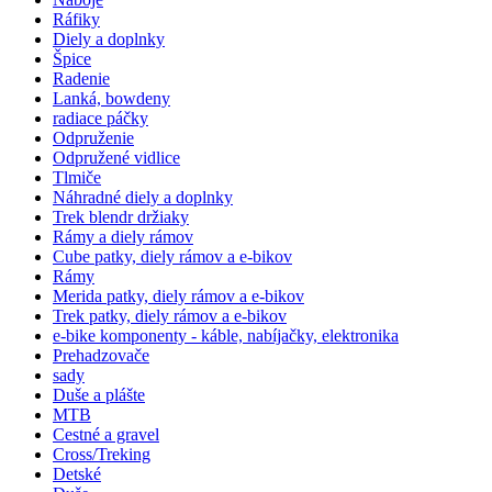
Ráfiky
Diely a doplnky
Špice
Radenie
Lanká, bowdeny
radiace páčky
Odpruženie
Odpružené vidlice
Tlmiče
Náhradné diely a doplnky
Trek blendr držiaky
Rámy a diely rámov
Cube patky, diely rámov a e-bikov
Rámy
Merida patky, diely rámov a e-bikov
Trek patky, diely rámov a e-bikov
e-bike komponenty - káble, nabíjačky, elektronika
Prehadzovače
sady
Duše a plášte
MTB
Cestné a gravel
Cross/Treking
Detské