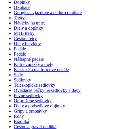
Doplnky
Okuliare
Googles - zjazdové a enduro okuliare
Tretry
Návleky na tretry
Diely a doplnky
MTB tretry
Cestné tretry
Diely bicyklov
Pedále
Pedále
Nášlapné pedále
Kufre-zarážky a diely
Klasické a platformové pedále
Sady
Sedlovky
Teleskopické sedlovky
Ovládacie páčky na sedlovky a diely
Pevné sedlovky
Odpružené sedlovky
Diely a podsedlové objímky
Gripy a omotávky
Rohy
Riaditká
Cestné a gravel riaditká