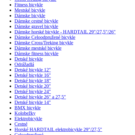
Fitness bicykle
Mestské bicykle
Dámske bicykle
Dámske cestné bicykle
Dámske gravel bicykle
Dámske horské bicykle - HARDTAIL 29"/27,5"/26"
Dámske Celoodpružené bicykle
Dámske Cross/Treking bicykle
Dámske mestské bicykle
Dámske fitness bicykle
Detské bicykle
Odrážadlá
Detské bicykle 12"
Detské bicykle 16"
Detské bicykle 18"
Detské bicykle 20"
Detské bicykle 24"
Detské bicykle 26" a 27,5"
Detské bicykle 14"
BMX bicykle
Kolobežky
Elektrobicykle
Cestné
Horské HARDTAIL elektrobicykle 29"/27,5"
Celoodpružené