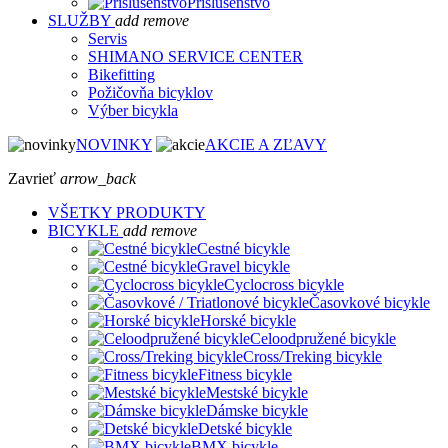
Príslušenstvo
SLUŽBY
add
remove
Servis
SHIMANO SERVICE CENTER
Bikefitting
Požičovňa bicyklov
Výber bicykla
NOVINKY
AKCIE A ZĽAVY
Zavrieť
arrow_back
VŠETKY PRODUKTY
BICYKLE
add
remove
Cestné bicykle
Gravel bicykle
Cyclocross bicykle
Časovkové bicykle
Horské bicykle
Celoodpružené bicykle
Cross/Treking bicykle
Fitness bicykle
Mestské bicykle
Dámske bicykle
Detské bicykle
BMX bicykle