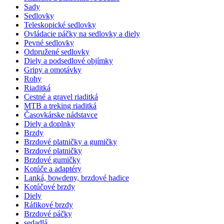
Sady
Sedlovky
Teleskopické sedlovky
Ovládacie páčky na sedlovky a diely
Pevné sedlovky
Odpružené sedlovky
Diely a podsedlové objímky
Gripy a omotávky
Rohy
Riaditká
Cestné a gravel riaditká
MTB a treking riaditká
Časovkárske nádstavce
Diely a doplnky
Brzdy
Brzdové platničky a gumičky
Brzdové platničky
Brzdové gumičky
Kotúče a adaptéry
Lanká, bowdeny, brzdové hadice
Kotúčové brzdy
Diely
Ráfikové brzdy
Brzdové páčky
sedadlá