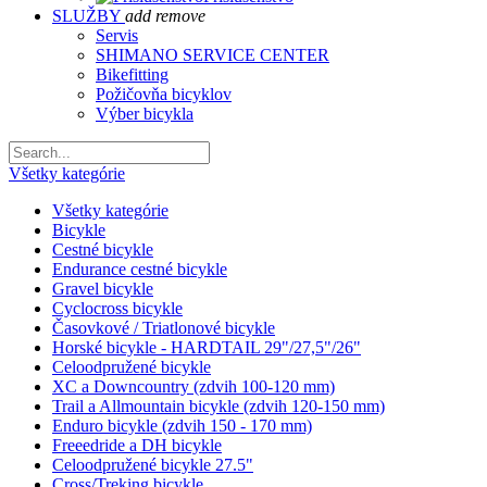
SLUŽBY
add
remove
Servis
SHIMANO SERVICE CENTER
Bikefitting
Požičovňa bicyklov
Výber bicykla
Všetky kategórie
Všetky kategórie
Bicykle
Cestné bicykle
Endurance cestné bicykle
Gravel bicykle
Cyclocross bicykle
Časovkové / Triatlonové bicykle
Horské bicykle - HARDTAIL 29"/27,5"/26"
Celoodpružené bicykle
XC a Downcountry (zdvih 100-120 mm)
Trail a Allmountain bicykle (zdvih 120-150 mm)
Enduro bicykle (zdvih 150 - 170 mm)
Freeedride a DH bicykle
Celoodpružené bicykle 27.5"
Cross/Treking bicykle