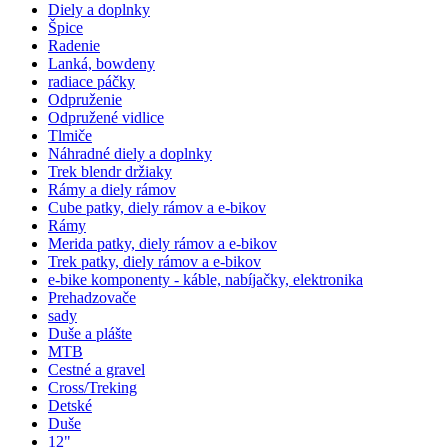
Diely a doplnky
Špice
Radenie
Lanká, bowdeny
radiace páčky
Odpruženie
Odpružené vidlice
Tlmiče
Náhradné diely a doplnky
Trek blendr držiaky
Rámy a diely rámov
Cube patky, diely rámov a e-bikov
Rámy
Merida patky, diely rámov a e-bikov
Trek patky, diely rámov a e-bikov
e-bike komponenty - káble, nabíjačky, elektronika
Prehadzovače
sady
Duše a plášte
MTB
Cestné a gravel
Cross/Treking
Detské
Duše
12"