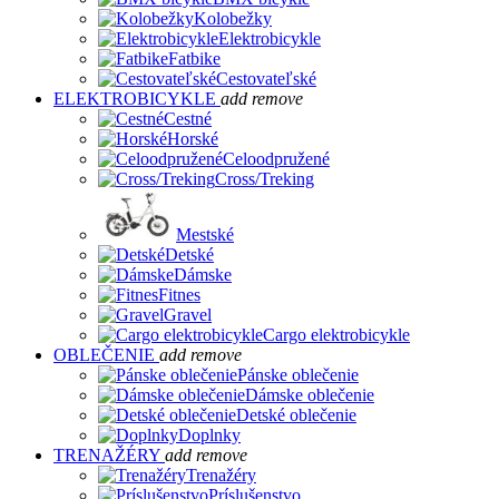
Kolobežky
Elektrobicykle
Fatbike
Cestovateľské
ELEKTROBICYKLE
add
remove
Cestné
Horské
Celoodpružené
Cross/Treking
Mestské
Detské
Dámske
Fitnes
Gravel
Cargo elektrobicykle
OBLEČENIE
add
remove
Pánske oblečenie
Dámske oblečenie
Detské oblečenie
Doplnky
TRENAŽÉRY
add
remove
Trenažéry
Príslušenstvo