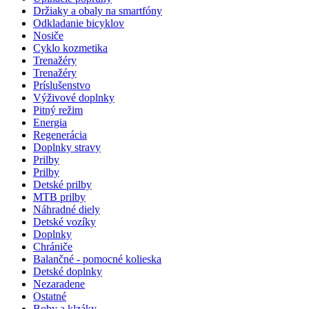
Držiaky a obaly na smartfóny
Odkladanie bicyklov
Nosiče
Cyklo kozmetika
Trenažéry
Trenažéry
Príslušenstvo
Výživové doplnky
Pitný režim
Energia
Regenerácia
Doplnky stravy
Prilby
Prilby
Detské prilby
MTB prilby
Náhradné diely
Detské vozíky
Doplnky
Chrániče
Balančné - pomocné kolieska
Detské doplnky
Nezaradene
Ostatné
Boby a klzáky