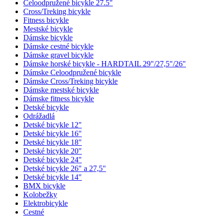
Celoodpružené bicykle 27.5"
Cross/Treking bicykle
Fitness bicykle
Mestské bicykle
Dámske bicykle
Dámske cestné bicykle
Dámske gravel bicykle
Dámske horské bicykle - HARDTAIL 29"/27,5"/26"
Dámske Celoodpružené bicykle
Dámske Cross/Treking bicykle
Dámske mestské bicykle
Dámske fitness bicykle
Detské bicykle
Odrážadlá
Detské bicykle 12"
Detské bicykle 16"
Detské bicykle 18"
Detské bicykle 20"
Detské bicykle 24"
Detské bicykle 26" a 27,5"
Detské bicykle 14"
BMX bicykle
Kolobežky
Elektrobicykle
Cestné