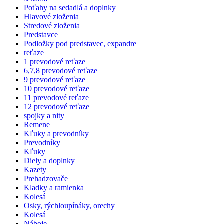
Poťahy na sedadlá a doplnky
Hlavové zloženia
Stredové zloženia
Predstavce
Podložky pod predstavec, expandre
reťaze
1 prevodové reťaze
6,7,8 prevodové reťaze
9 prevodové reťaze
10 prevodové reťaze
11 prevodové reťaze
12 prevodové reťaze
spojky a nity
Remene
Kľuky a prevodníky
Prevodníky
Kľuky
Diely a doplnky
Kazety
Prehadzovače
Kladky a ramienka
Kolesá
Osky, rýchloupínáky, orechy
Kolesá
Náboje