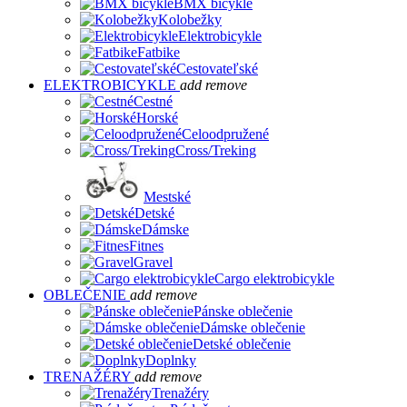
BMX bicykle
Kolobežky
Elektrobicykle
Fatbike
Cestovateľské
ELEKTROBICYKLE
add
remove
Cestné
Horské
Celoodpružené
Cross/Treking
Mestské
Detské
Dámske
Fitnes
Gravel
Cargo elektrobicykle
OBLEČENIE
add
remove
Pánske oblečenie
Dámske oblečenie
Detské oblečenie
Doplnky
TRENAŽÉRY
add
remove
Trenažéry