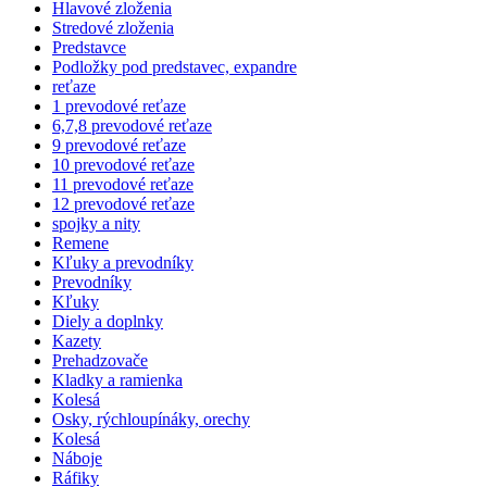
Hlavové zloženia
Stredové zloženia
Predstavce
Podložky pod predstavec, expandre
reťaze
1 prevodové reťaze
6,7,8 prevodové reťaze
9 prevodové reťaze
10 prevodové reťaze
11 prevodové reťaze
12 prevodové reťaze
spojky a nity
Remene
Kľuky a prevodníky
Prevodníky
Kľuky
Diely a doplnky
Kazety
Prehadzovače
Kladky a ramienka
Kolesá
Osky, rýchloupínáky, orechy
Kolesá
Náboje
Ráfiky