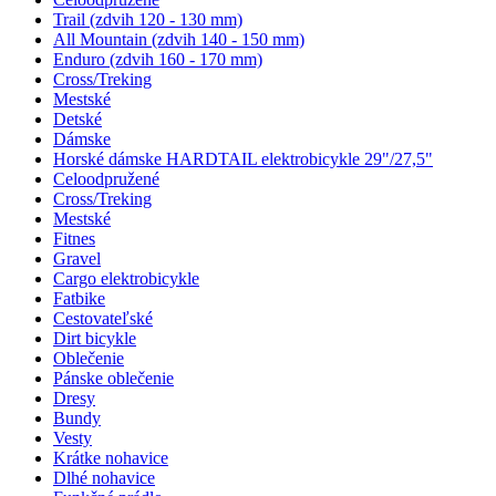
Trail (zdvih 120 - 130 mm)
All Mountain (zdvih 140 - 150 mm)
Enduro (zdvih 160 - 170 mm)
Cross/Treking
Mestské
Detské
Dámske
Horské dámske HARDTAIL elektrobicykle 29"/27,5"
Celoodpružené
Cross/Treking
Mestské
Fitnes
Gravel
Cargo elektrobicykle
Fatbike
Cestovateľské
Dirt bicykle
Oblečenie
Pánske oblečenie
Dresy
Bundy
Vesty
Krátke nohavice
Dlhé nohavice