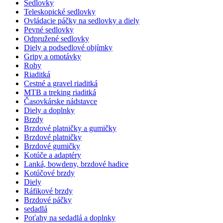
Sedlovky
Teleskopické sedlovky
Ovládacie páčky na sedlovky a diely
Pevné sedlovky
Odpružené sedlovky
Diely a podsedlové objímky
Gripy a omotávky
Rohy
Riaditká
Cestné a gravel riaditká
MTB a treking riaditká
Časovkárske nádstavce
Diely a doplnky
Brzdy
Brzdové platničky a gumičky
Brzdové platničky
Brzdové gumičky
Kotúče a adaptéry
Lanká, bowdeny, brzdové hadice
Kotúčové brzdy
Diely
Ráfikové brzdy
Brzdové páčky
sedadlá
Poťahy na sedadlá a doplnky