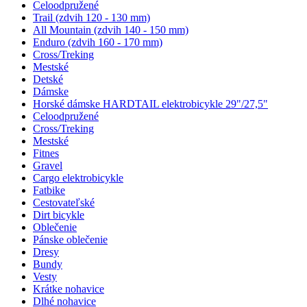
Celoodpružené
Trail (zdvih 120 - 130 mm)
All Mountain (zdvih 140 - 150 mm)
Enduro (zdvih 160 - 170 mm)
Cross/Treking
Mestské
Detské
Dámske
Horské dámske HARDTAIL elektrobicykle 29"/27,5"
Celoodpružené
Cross/Treking
Mestské
Fitnes
Gravel
Cargo elektrobicykle
Fatbike
Cestovateľské
Dirt bicykle
Oblečenie
Pánske oblečenie
Dresy
Bundy
Vesty
Krátke nohavice
Dlhé nohavice