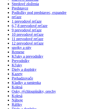
Stredové zloženia
Predstavce
Podložky pod predstavec, expandre
reťaze
1 prevodové reťaze
6,7,8 prevodové reťaze
9 prevodové reťaze
10 prevodové reťaze
11 prevodové reťaze
12 prevodové reťaze
spojky a nity
Remene
Kľuky a prevodníky
Prevodníky
Kľuky
Diely a doplnky
Kazety
Prehadzovače
Kladky a ramienka
Kolesá
Osky, rýchloupínáky, orechy
Kolesá
Náboje
Ráfiky
Diely a doplnky