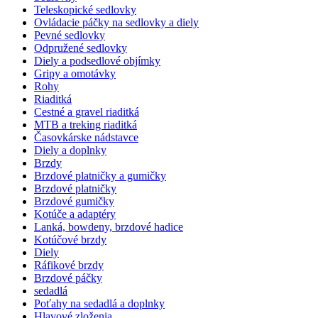
Teleskopické sedlovky
Ovládacie páčky na sedlovky a diely
Pevné sedlovky
Odpružené sedlovky
Diely a podsedlové objímky
Gripy a omotávky
Rohy
Riaditká
Cestné a gravel riaditká
MTB a treking riaditká
Časovkárske nádstavce
Diely a doplnky
Brzdy
Brzdové platničky a gumičky
Brzdové platničky
Brzdové gumičky
Kotúče a adaptéry
Lanká, bowdeny, brzdové hadice
Kotúčové brzdy
Diely
Ráfikové brzdy
Brzdové páčky
sedadlá
Poťahy na sedadlá a doplnky
Hlavové zloženia