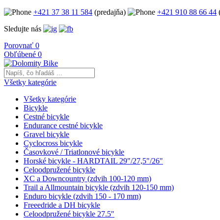
+421 37 38 11 584
(predajňa)
+421 910 88 66 44
(
Sledujte nás
Porovnať
0
Obľúbené
0
Všetky kategórie
Všetky kategórie
Bicykle
Cestné bicykle
Endurance cestné bicykle
Gravel bicykle
Cyclocross bicykle
Časovkové / Triatlonové bicykle
Horské bicykle - HARDTAIL 29"/27,5"/26"
Celoodpružené bicykle
XC a Downcountry (zdvih 100-120 mm)
Trail a Allmountain bicykle (zdvih 120-150 mm)
Enduro bicykle (zdvih 150 - 170 mm)
Freeedride a DH bicykle
Celoodpružené bicykle 27.5"