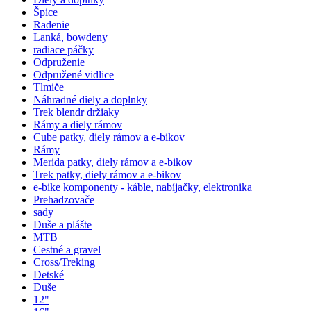
Špice
Radenie
Lanká, bowdeny
radiace páčky
Odpruženie
Odpružené vidlice
Tlmiče
Náhradné diely a doplnky
Trek blendr držiaky
Rámy a diely rámov
Cube patky, diely rámov a e-bikov
Rámy
Merida patky, diely rámov a e-bikov
Trek patky, diely rámov a e-bikov
e-bike komponenty - káble, nabíjačky, elektronika
Prehadzovače
sady
Duše a plášte
MTB
Cestné a gravel
Cross/Treking
Detské
Duše
12"