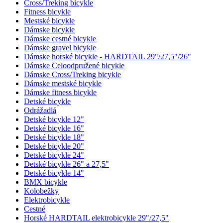
Cross/Treking bicykle
Fitness bicykle
Mestské bicykle
Dámske bicykle
Dámske cestné bicykle
Dámske gravel bicykle
Dámske horské bicykle - HARDTAIL 29"/27,5"/26"
Dámske Celoodpružené bicykle
Dámske Cross/Treking bicykle
Dámske mestské bicykle
Dámske fitness bicykle
Detské bicykle
Odrážadlá
Detské bicykle 12"
Detské bicykle 16"
Detské bicykle 18"
Detské bicykle 20"
Detské bicykle 24"
Detské bicykle 26" a 27,5"
Detské bicykle 14"
BMX bicykle
Kolobežky
Elektrobicykle
Cestné
Horské HARDTAIL elektrobicykle 29"/27,5"