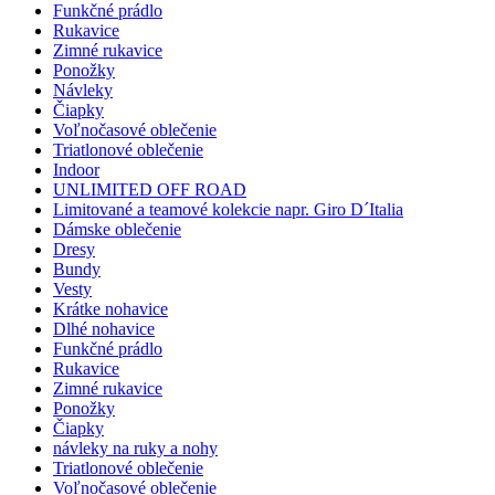
Funkčné prádlo
Rukavice
Zimné rukavice
Ponožky
Návleky
Čiapky
Voľnočasové oblečenie
Triatlonové oblečenie
Indoor
UNLIMITED OFF ROAD
Limitované a teamové kolekcie napr. Giro D´Italia
Dámske oblečenie
Dresy
Bundy
Vesty
Krátke nohavice
Dlhé nohavice
Funkčné prádlo
Rukavice
Zimné rukavice
Ponožky
Čiapky
návleky na ruky a nohy
Triatlonové oblečenie
Voľnočasové oblečenie