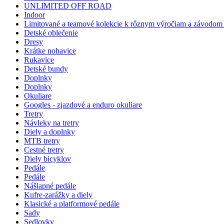
UNLIMITED OFF ROAD
Indoor
Limitované a teamové kolekcie k rôznym výročiam a závodom -
Detské oblečenie
Dresy
Krátke nohavice
Rukavice
Detské bundy
Doplnky
Doplnky
Okuliare
Googles - zjazdové a enduro okuliare
Tretry
Návleky na tretry
Diely a doplnky
MTB tretry
Cestné tretry
Diely bicyklov
Pedále
Pedále
Nášlapné pedále
Kufre-zarážky a diely
Klasické a platformové pedále
Sady
Sedlovky