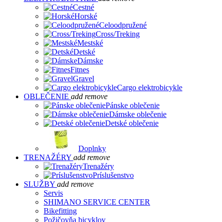
Cestné
Horské
Celoodpružené
Cross/Treking
Mestské
Detské
Dámske
Fitnes
Gravel
Cargo elektrobicykle
OBLEČENIE
add
remove
Pánske oblečenie
Dámske oblečenie
Detské oblečenie
Doplnky
TRENAŽÉRY
add
remove
Trenažéry
Príslušenstvo
SLUŽBY
add
remove
Servis
SHIMANO SERVICE CENTER
Bikefitting
Požičovňa bicyklov