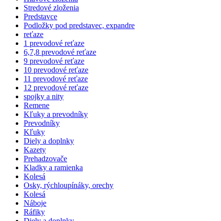
Stredové zloženia
Predstavce
Podložky pod predstavec, expandre
reťaze
1 prevodové reťaze
6,7,8 prevodové reťaze
9 prevodové reťaze
10 prevodové reťaze
11 prevodové reťaze
12 prevodové reťaze
spojky a nity
Remene
Kľuky a prevodníky
Prevodníky
Kľuky
Diely a doplnky
Kazety
Prehadzovače
Kladky a ramienka
Kolesá
Osky, rýchloupínáky, orechy
Kolesá
Náboje
Ráfiky
Diely a doplnky