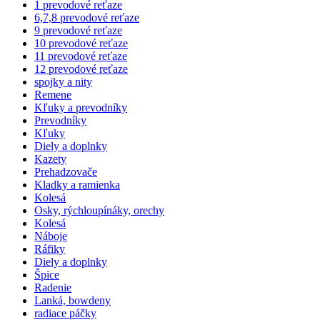
1 prevodové reťaze
6,7,8 prevodové reťaze
9 prevodové reťaze
10 prevodové reťaze
11 prevodové reťaze
12 prevodové reťaze
spojky a nity
Remene
Kľuky a prevodníky
Prevodníky
Kľuky
Diely a doplnky
Kazety
Prehadzovače
Kladky a ramienka
Kolesá
Osky, rýchloupínáky, orechy
Kolesá
Náboje
Ráfiky
Diely a doplnky
Špice
Radenie
Lanká, bowdeny
radiace páčky