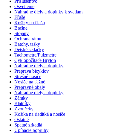
Príslušentvo
Osvetlenie
Náhradné diely a doplnky k svetlám
Fľaše
Košíky na fľašu
Brašne
Stojany
Ochrana rámu
Batohy, tašky
Detské sedačky
Tachometre/Pulzmetre
Cyklopočítače Bryton
Náhradné diely a doplnky
Preprava bicyklov
Strešné nosiče
Nosiče na ťažné
Prepravné obaly
Náhradné diely a doplnky
Zámky
Blatníky
Zvončeky
Košíka na riaditká a nosiče
Ostatné
Spätné zrkadlá
Upínacie popruhy