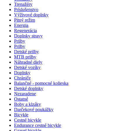
Trenažéry
Príslušenstvo
Výživové doplnky
Pitný režim
Energia
Regenerácia
Doplnky stravy
Prilby
Prilby
Detské prilby
MTB prilby
Náhradné diely
Detské vozíky
Doplnky
Chrániče
Balančné - pomocné kolieska
Detské doplnky
Nezaradene
Ostatné
Boby a klzáky
Darčekové poukážky
Bicykle
Cestné bicykle
Endurance cestné bicykle
Gravel bicykle