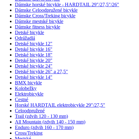
Dámske horské bicykle - HARDTAIL 29"/27,5"/26"
Dámske Celoodpružené bicykle
Dámske Cross/Treking bicykle
Dámske mestské bicykle
Dámske fitness bicykle
Detské bicykle
Odrážadlá
Detské bicykle 12"
Detské bicykle 16"
Detské bicykle 18"
Detské bicykle 20"
Detské bicykle 24"
Detské bicykle 26" a 27,5"
Detské bicykle 14"
BMX bicykle
Kolobežky
Elektrobicykle
Cestné
Horské HARDTAIL elektrobicykle 29"/27,5"
Celoodpružené
Trail (zdvih 120 - 130 mm)
All Mountain (zdvih 140 - 150 mm)
Enduro (zdvih 160 - 170 mm)
Cross/Treking
Mestské