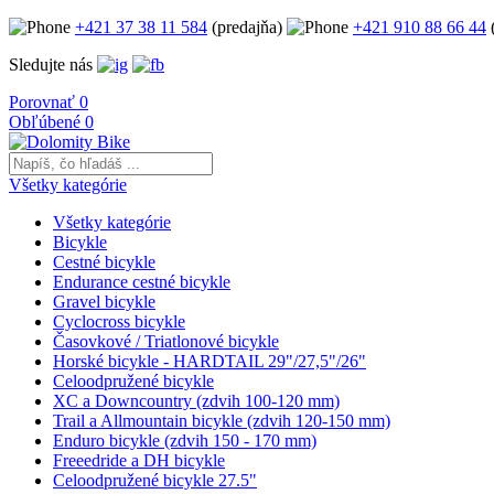
+421 37 38 11 584
(predajňa)
+421 910 88 66 44
(
Sledujte nás
Porovnať
0
Obľúbené
0
Všetky kategórie
Všetky kategórie
Bicykle
Cestné bicykle
Endurance cestné bicykle
Gravel bicykle
Cyclocross bicykle
Časovkové / Triatlonové bicykle
Horské bicykle - HARDTAIL 29"/27,5"/26"
Celoodpružené bicykle
XC a Downcountry (zdvih 100-120 mm)
Trail a Allmountain bicykle (zdvih 120-150 mm)
Enduro bicykle (zdvih 150 - 170 mm)
Freeedride a DH bicykle
Celoodpružené bicykle 27.5"