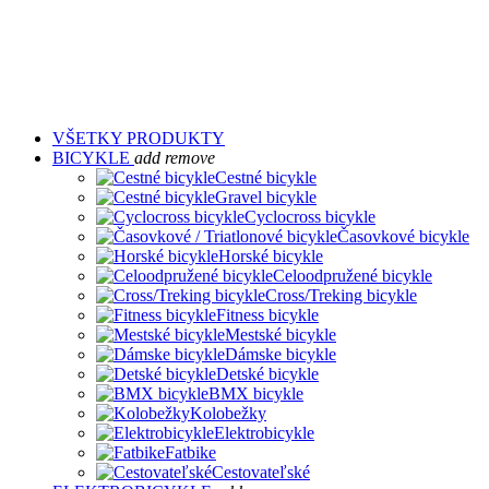
VŠETKY PRODUKTY
BICYKLE
add
remove
Cestné bicykle
Gravel bicykle
Cyclocross bicykle
Časovkové bicykle
Horské bicykle
Celoodpružené bicykle
Cross/Treking bicykle
Fitness bicykle
Mestské bicykle
Dámske bicykle
Detské bicykle
BMX bicykle
Kolobežky
Elektrobicykle
Fatbike
Cestovateľské