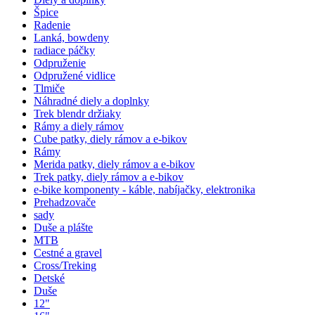
Špice
Radenie
Lanká, bowdeny
radiace páčky
Odpruženie
Odpružené vidlice
Tlmiče
Náhradné diely a doplnky
Trek blendr držiaky
Rámy a diely rámov
Cube patky, diely rámov a e-bikov
Rámy
Merida patky, diely rámov a e-bikov
Trek patky, diely rámov a e-bikov
e-bike komponenty - káble, nabíjačky, elektronika
Prehadzovače
sady
Duše a plášte
MTB
Cestné a gravel
Cross/Treking
Detské
Duše
12"