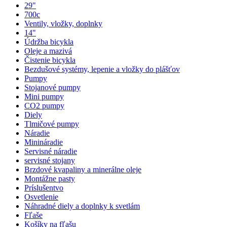
29"
700c
Ventily, vložky, doplnky
14"
Údržba bicykla
Oleje a mazivá
Čistenie bicykla
Bezdušové systémy, lepenie a vložky do plášťov
Pumpy
Stojanové pumpy
Mini pumpy
CO2 pumpy
Diely
Tlmičové pumpy
Náradie
Minináradie
Servisné náradie
servisné stojany
Brzdové kvapaliny a minerálne oleje
Montážne pasty
Príslušentvo
Osvetlenie
Náhradné diely a doplnky k svetlám
Fľaše
Košíky na fľašu