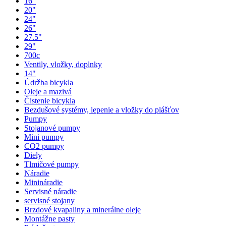
16"
20"
24"
26"
27.5"
29"
700c
Ventily, vložky, doplnky
14"
Údržba bicykla
Oleje a mazivá
Čistenie bicykla
Bezdušové systémy, lepenie a vložky do plášťov
Pumpy
Stojanové pumpy
Mini pumpy
CO2 pumpy
Diely
Tlmičové pumpy
Náradie
Minináradie
Servisné náradie
servisné stojany
Brzdové kvapaliny a minerálne oleje
Montážne pasty