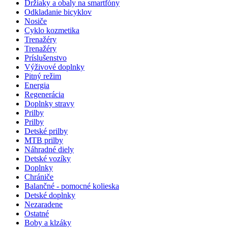
Držiaky a obaly na smartfóny
Odkladanie bicyklov
Nosiče
Cyklo kozmetika
Trenažéry
Trenažéry
Príslušenstvo
Výživové doplnky
Pitný režim
Energia
Regenerácia
Doplnky stravy
Prilby
Prilby
Detské prilby
MTB prilby
Náhradné diely
Detské vozíky
Doplnky
Chrániče
Balančné - pomocné kolieska
Detské doplnky
Nezaradene
Ostatné
Boby a klzáky