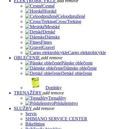
ELEKTROBICYKLE
add
remove
Cestné
Horské
Celoodpružené
Cross/Treking
Mestské
Detské
Dámske
Fitnes
Gravel
Cargo elektrobicykle
OBLEČENIE
add
remove
Pánske oblečenie
Dámske oblečenie
Detské oblečenie
Doplnky
TRENAŽÉRY
add
remove
Trenažéry
Príslušenstvo
SLUŽBY
add
remove
Servis
SHIMANO SERVICE CENTER
Bikefitting