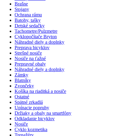
Brašne
Stojany
Ochrana rámu
Batohy, tašky
Detské sedačky
Tachometre/Pulzmetre
Cyklopočítače Bryton
Náhradné diely a doplnky
Preprava bicyklov
Strešné nosiče
Nosiče na ťažné
Prepravné obaly
Náhradné diely a doplnky
Zámky
Blatníky
Zvončeky
Košíka na riaditká a nosiče
Ostatné
Spätné zrkadlá
Upínacie popruhy
Držiaky a obaly na smartfóny
Odkladanie bicyklov
Nosiče
Cyklo kozmetika
Trenažéry