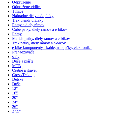
Odpruženie
Odpružené vidlice
Tlmiče
Náhradné diely a doplnky
Trek blendr držiaky
Rámy a diely rámov
Cube patky, diely rámov a e-bikov
Rámy
Merida patky, diely rámov a e-bikov
Trek patky, diely rámov a e-bikov
e-bike komponenty - káble, nabíjačky, elektronika
Prehadzovače
sady
Duše a plášte
MTB
Cestné a gravel
Cross/Treking
Detské
Duše
12"
16"
20"
24"
26"
27.5"