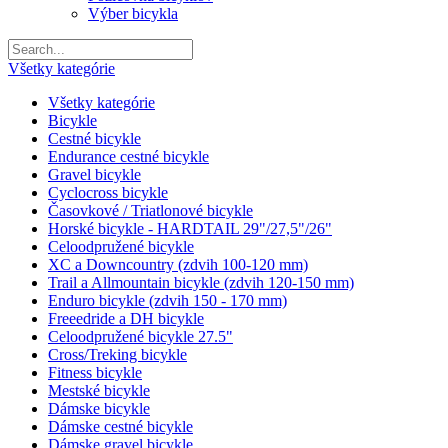
Výber bicykla
Všetky kategórie
Všetky kategórie
Bicykle
Cestné bicykle
Endurance cestné bicykle
Gravel bicykle
Cyclocross bicykle
Časovkové / Triatlonové bicykle
Horské bicykle - HARDTAIL 29"/27,5"/26"
Celoodpružené bicykle
XC a Downcountry (zdvih 100-120 mm)
Trail a Allmountain bicykle (zdvih 120-150 mm)
Enduro bicykle (zdvih 150 - 170 mm)
Freeedride a DH bicykle
Celoodpružené bicykle 27.5"
Cross/Treking bicykle
Fitness bicykle
Mestské bicykle
Dámske bicykle
Dámske cestné bicykle
Dámske gravel bicykle