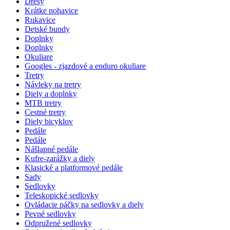
Dresy
Krátke nohavice
Rukavice
Detské bundy
Doplnky
Doplnky
Okuliare
Googles - zjazdové a enduro okuliare
Tretry
Návleky na tretry
Diely a doplnky
MTB tretry
Cestné tretry
Diely bicyklov
Pedále
Pedále
Nášlapné pedále
Kufre-zarážky a diely
Klasické a platformové pedále
Sady
Sedlovky
Teleskopické sedlovky
Ovládacie páčky na sedlovky a diely
Pevné sedlovky
Odpružené sedlovky