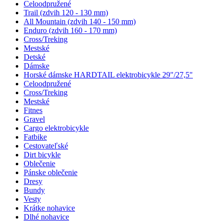
Celoodpružené
Trail (zdvih 120 - 130 mm)
All Mountain (zdvih 140 - 150 mm)
Enduro (zdvih 160 - 170 mm)
Cross/Treking
Mestské
Detské
Dámske
Horské dámske HARDTAIL elektrobicykle 29"/27,5"
Celoodpružené
Cross/Treking
Mestské
Fitnes
Gravel
Cargo elektrobicykle
Fatbike
Cestovateľské
Dirt bicykle
Oblečenie
Pánske oblečenie
Dresy
Bundy
Vesty
Krátke nohavice
Dlhé nohavice