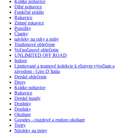
Krátke nohavice
Dlhé nohavice
Funkčné prádlo
Rukavice
Zimné rukavice
Ponožky
Čiapky
návleky na ruky a nohy
Triatlonové oblečenie
Voľnočasové oblečenie
UNLIMITED OFF ROAD
Indoor
Limitované a teamové kolekcie k rôznym výročiam a
závodom - Giro D´Italia
Detské oblečenie
Dresy
Krátke nohavice
Rukavice
Detské bundy
Doplnky
Doplnky
Okuliare
Googles - zjazdové a enduro okuliare
Tretry
Návleky na tretry