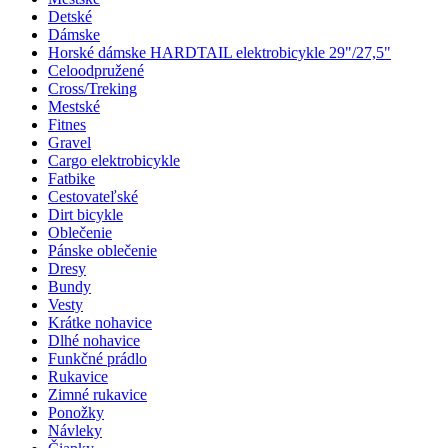
Detské
Dámske
Horské dámske HARDTAIL elektrobicykle 29"/27,5"
Celoodpružené
Cross/Treking
Mestské
Fitnes
Gravel
Cargo elektrobicykle
Fatbike
Cestovateľské
Dirt bicykle
Oblečenie
Pánske oblečenie
Dresy
Bundy
Vesty
Krátke nohavice
Dlhé nohavice
Funkčné prádlo
Rukavice
Zimné rukavice
Ponožky
Návleky