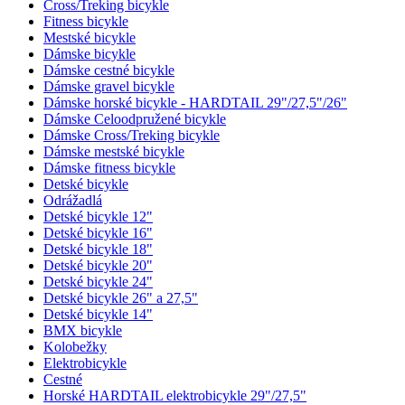
Cross/Treking bicykle
Fitness bicykle
Mestské bicykle
Dámske bicykle
Dámske cestné bicykle
Dámske gravel bicykle
Dámske horské bicykle - HARDTAIL 29"/27,5"/26"
Dámske Celoodpružené bicykle
Dámske Cross/Treking bicykle
Dámske mestské bicykle
Dámske fitness bicykle
Detské bicykle
Odrážadlá
Detské bicykle 12"
Detské bicykle 16"
Detské bicykle 18"
Detské bicykle 20"
Detské bicykle 24"
Detské bicykle 26" a 27,5"
Detské bicykle 14"
BMX bicykle
Kolobežky
Elektrobicykle
Cestné
Horské HARDTAIL elektrobicykle 29"/27,5"