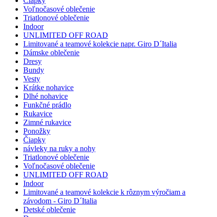
Čiapky
Voľnočasové oblečenie
Triatlonové oblečenie
Indoor
UNLIMITED OFF ROAD
Limitované a teamové kolekcie napr. Giro D´Italia
Dámske oblečenie
Dresy
Bundy
Vesty
Krátke nohavice
Dlhé nohavice
Funkčné prádlo
Rukavice
Zimné rukavice
Ponožky
Čiapky
návleky na ruky a nohy
Triatlonové oblečenie
Voľnočasové oblečenie
UNLIMITED OFF ROAD
Indoor
Limitované a teamové kolekcie k rôznym výročiam a
závodom - Giro D´Italia
Detské oblečenie