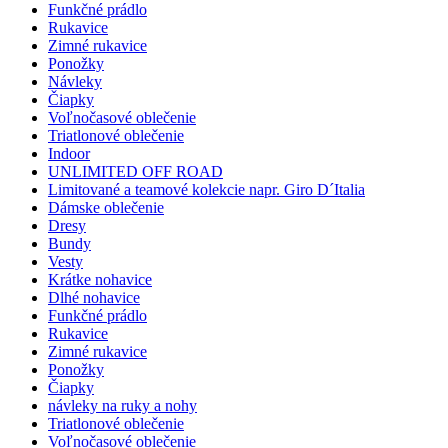
Funkčné prádlo
Rukavice
Zimné rukavice
Ponožky
Návleky
Čiapky
Voľnočasové oblečenie
Triatlonové oblečenie
Indoor
UNLIMITED OFF ROAD
Limitované a teamové kolekcie napr. Giro D´Italia
Dámske oblečenie
Dresy
Bundy
Vesty
Krátke nohavice
Dlhé nohavice
Funkčné prádlo
Rukavice
Zimné rukavice
Ponožky
Čiapky
návleky na ruky a nohy
Triatlonové oblečenie
Voľnočasové oblečenie