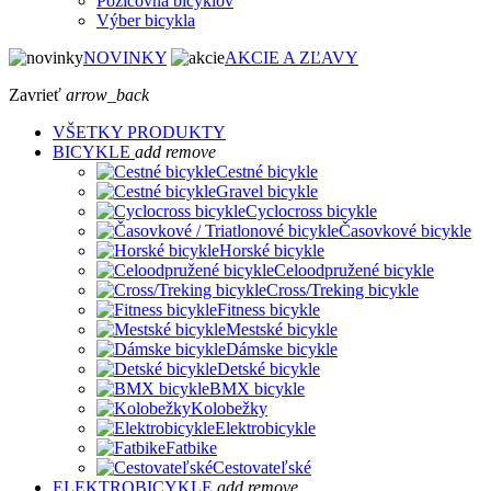
Požičovňa bicyklov
Výber bicykla
NOVINKY
AKCIE A ZĽAVY
Zavrieť
arrow_back
VŠETKY PRODUKTY
BICYKLE
add
remove
Cestné bicykle
Gravel bicykle
Cyclocross bicykle
Časovkové bicykle
Horské bicykle
Celoodpružené bicykle
Cross/Treking bicykle
Fitness bicykle
Mestské bicykle
Dámske bicykle
Detské bicykle
BMX bicykle
Kolobežky
Elektrobicykle
Fatbike
Cestovateľské
ELEKTROBICYKLE
add
remove