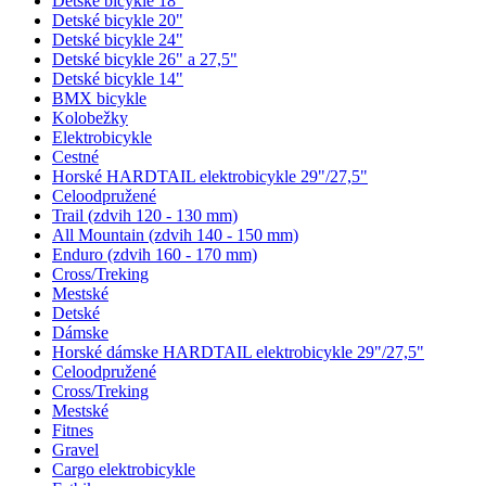
Detské bicykle 18"
Detské bicykle 20"
Detské bicykle 24"
Detské bicykle 26" a 27,5"
Detské bicykle 14"
BMX bicykle
Kolobežky
Elektrobicykle
Cestné
Horské HARDTAIL elektrobicykle 29"/27,5"
Celoodpružené
Trail (zdvih 120 - 130 mm)
All Mountain (zdvih 140 - 150 mm)
Enduro (zdvih 160 - 170 mm)
Cross/Treking
Mestské
Detské
Dámske
Horské dámske HARDTAIL elektrobicykle 29"/27,5"
Celoodpružené
Cross/Treking
Mestské
Fitnes
Gravel
Cargo elektrobicykle