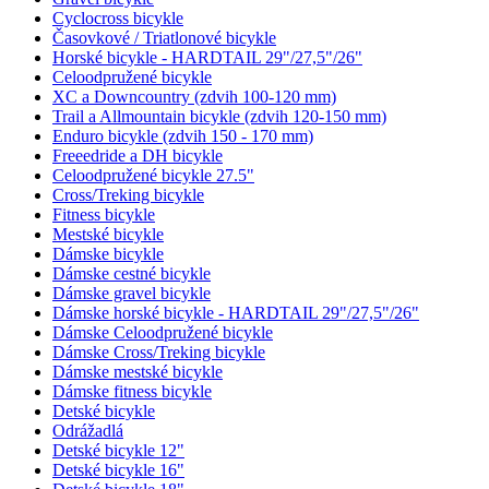
Cyclocross bicykle
Časovkové / Triatlonové bicykle
Horské bicykle - HARDTAIL 29"/27,5"/26"
Celoodpružené bicykle
XC a Downcountry (zdvih 100-120 mm)
Trail a Allmountain bicykle (zdvih 120-150 mm)
Enduro bicykle (zdvih 150 - 170 mm)
Freeedride a DH bicykle
Celoodpružené bicykle 27.5"
Cross/Treking bicykle
Fitness bicykle
Mestské bicykle
Dámske bicykle
Dámske cestné bicykle
Dámske gravel bicykle
Dámske horské bicykle - HARDTAIL 29"/27,5"/26"
Dámske Celoodpružené bicykle
Dámske Cross/Treking bicykle
Dámske mestské bicykle
Dámske fitness bicykle
Detské bicykle
Odrážadlá
Detské bicykle 12"
Detské bicykle 16"