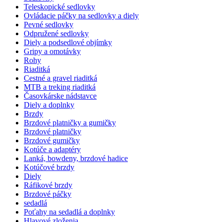
Teleskopické sedlovky
Ovládacie páčky na sedlovky a diely
Pevné sedlovky
Odpružené sedlovky
Diely a podsedlové objímky
Gripy a omotávky
Rohy
Riaditká
Cestné a gravel riaditká
MTB a treking riaditká
Časovkárske nádstavce
Diely a doplnky
Brzdy
Brzdové platničky a gumičky
Brzdové platničky
Brzdové gumičky
Kotúče a adaptéry
Lanká, bowdeny, brzdové hadice
Kotúčové brzdy
Diely
Ráfikové brzdy
Brzdové páčky
sedadlá
Poťahy na sedadlá a doplnky
Hlavové zloženia