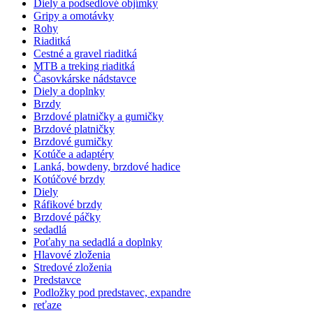
Diely a podsedlové objímky
Gripy a omotávky
Rohy
Riaditká
Cestné a gravel riaditká
MTB a treking riaditká
Časovkárske nádstavce
Diely a doplnky
Brzdy
Brzdové platničky a gumičky
Brzdové platničky
Brzdové gumičky
Kotúče a adaptéry
Lanká, bowdeny, brzdové hadice
Kotúčové brzdy
Diely
Ráfikové brzdy
Brzdové páčky
sedadlá
Poťahy na sedadlá a doplnky
Hlavové zloženia
Stredové zloženia
Predstavce
Podložky pod predstavec, expandre
reťaze