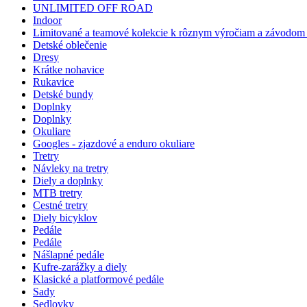
UNLIMITED OFF ROAD
Indoor
Limitované a teamové kolekcie k rôznym výročiam a závodom -
Detské oblečenie
Dresy
Krátke nohavice
Rukavice
Detské bundy
Doplnky
Doplnky
Okuliare
Googles - zjazdové a enduro okuliare
Tretry
Návleky na tretry
Diely a doplnky
MTB tretry
Cestné tretry
Diely bicyklov
Pedále
Pedále
Nášlapné pedále
Kufre-zarážky a diely
Klasické a platformové pedále
Sady
Sedlovky