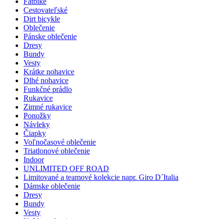
Fatbike
Cestovateľské
Dirt bicykle
Oblečenie
Pánske oblečenie
Dresy
Bundy
Vesty
Krátke nohavice
Dlhé nohavice
Funkčné prádlo
Rukavice
Zimné rukavice
Ponožky
Návleky
Čiapky
Voľnočasové oblečenie
Triatlonové oblečenie
Indoor
UNLIMITED OFF ROAD
Limitované a teamové kolekcie napr. Giro D´Italia
Dámske oblečenie
Dresy
Bundy
Vesty