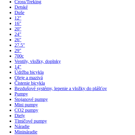
Cross/Treking
Detské
Duše
12"
16"
20"
24"
26"
27.5"
29"
700c
Ventily, vložky, doplnky
14"
Údržba bicykla
Oleje a mazivá
Čistenie bicykla
Bezdušové systémy, lepenie a vložky do plášťov
Pumpy
Stojanové pumpy
Mini pumpy
CO2 pumpy
Diely
Tlmičové pumpy
Náradie
Minináradie