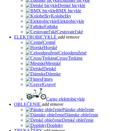
Dámske bicykle
Detské bicykle
BMX bicykle
Kolobežky
Elektrobicykle
Fatbike
Cestovateľské
ELEKTROBICYKLE
add
remove
Cestné
Horské
Celoodpružené
Cross/Treking
Mestské
Detské
Dámske
Fitnes
Gravel
Cargo elektrobicykle
OBLEČENIE
add
remove
Pánske oblečenie
Dámske oblečenie
Detské oblečenie
Doplnky
TRENAŽÉRY
add
remove