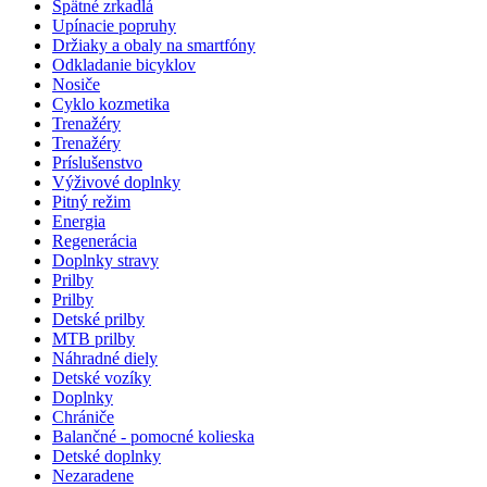
Spätné zrkadlá
Upínacie popruhy
Držiaky a obaly na smartfóny
Odkladanie bicyklov
Nosiče
Cyklo kozmetika
Trenažéry
Trenažéry
Príslušenstvo
Výživové doplnky
Pitný režim
Energia
Regenerácia
Doplnky stravy
Prilby
Prilby
Detské prilby
MTB prilby
Náhradné diely
Detské vozíky
Doplnky
Chrániče
Balančné - pomocné kolieska
Detské doplnky
Nezaradene