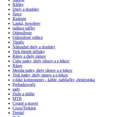
Ráfiky
Diely a doplnky
Špice
Radenie
Lanká, bowdeny
radiace páčky
Odpruženie
Odpružené vidlice
Tlmiče
Náhradné diely a doplnky
Trek blendr držiaky
Rámy a diely rámov
Cube patky, diely rámov a e-bikov
Rámy
Merida patky, diely rámov a e-bikov
Trek patky, diely rámov a e-bikov
e-bike komponenty - káble, nabíjačky, elektronika
Prehadzovače
sady
Duše a plášte
MTB
Cestné a gravel
Cross/Treking
Detské