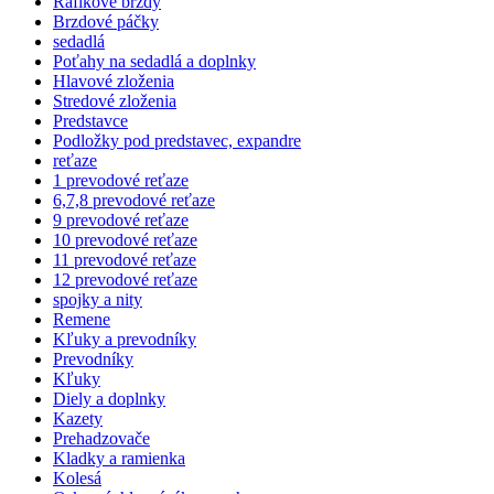
Ráfikové brzdy
Brzdové páčky
sedadlá
Poťahy na sedadlá a doplnky
Hlavové zloženia
Stredové zloženia
Predstavce
Podložky pod predstavec, expandre
reťaze
1 prevodové reťaze
6,7,8 prevodové reťaze
9 prevodové reťaze
10 prevodové reťaze
11 prevodové reťaze
12 prevodové reťaze
spojky a nity
Remene
Kľuky a prevodníky
Prevodníky
Kľuky
Diely a doplnky
Kazety
Prehadzovače
Kladky a ramienka
Kolesá