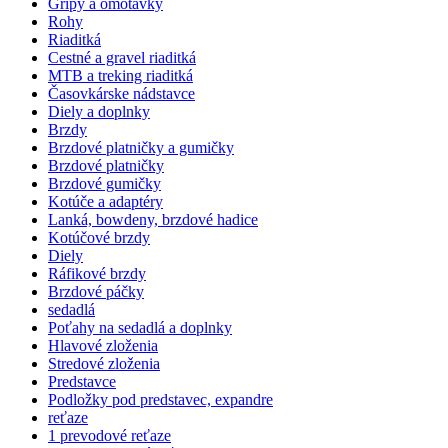
Gripy a omotávky
Rohy
Riaditká
Cestné a gravel riaditká
MTB a treking riaditká
Časovkárske nádstavce
Diely a doplnky
Brzdy
Brzdové platničky a gumičky
Brzdové platničky
Brzdové gumičky
Kotúče a adaptéry
Lanká, bowdeny, brzdové hadice
Kotúčové brzdy
Diely
Ráfikové brzdy
Brzdové páčky
sedadlá
Poťahy na sedadlá a doplnky
Hlavové zloženia
Stredové zloženia
Predstavce
Podložky pod predstavec, expandre
reťaze
1 prevodové reťaze