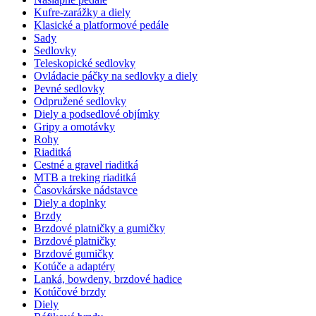
Kufre-zarážky a diely
Klasické a platformové pedále
Sady
Sedlovky
Teleskopické sedlovky
Ovládacie páčky na sedlovky a diely
Pevné sedlovky
Odpružené sedlovky
Diely a podsedlové objímky
Gripy a omotávky
Rohy
Riaditká
Cestné a gravel riaditká
MTB a treking riaditká
Časovkárske nádstavce
Diely a doplnky
Brzdy
Brzdové platničky a gumičky
Brzdové platničky
Brzdové gumičky
Kotúče a adaptéry
Lanká, bowdeny, brzdové hadice
Kotúčové brzdy
Diely