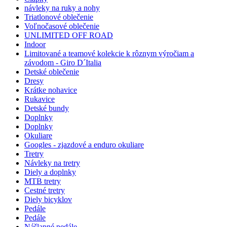
návleky na ruky a nohy
Triatlonové oblečenie
Voľnočasové oblečenie
UNLIMITED OFF ROAD
Indoor
Limitované a teamové kolekcie k rôznym výročiam a
závodom - Giro D´Italia
Detské oblečenie
Dresy
Krátke nohavice
Rukavice
Detské bundy
Doplnky
Doplnky
Okuliare
Googles - zjazdové a enduro okuliare
Tretry
Návleky na tretry
Diely a doplnky
MTB tretry
Cestné tretry
Diely bicyklov
Pedále
Pedále
Nášlapné pedále