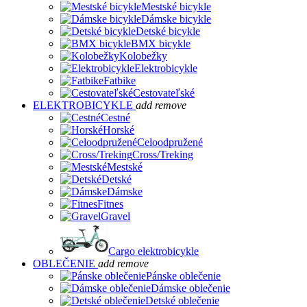
Mestské bicykle
Dámske bicykle
Detské bicykle
BMX bicykle
Kolobežky
Elektrobicykle
Fatbike
Cestovateľské
ELEKTROBICYKLE
add
remove
Cestné
Horské
Celoodpružené
Cross/Treking
Mestské
Detské
Dámske
Fitnes
Gravel
Cargo elektrobicykle
OBLEČENIE
add
remove
Pánske oblečenie
Dámske oblečenie
Detské oblečenie