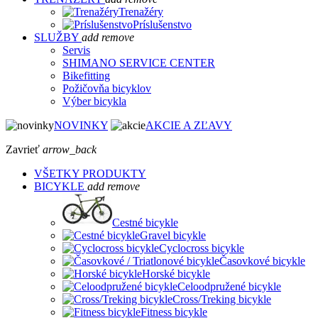
Trenažéry
Príslušenstvo
SLUŽBY
add
remove
Servis
SHIMANO SERVICE CENTER
Bikefitting
Požičovňa bicyklov
Výber bicykla
NOVINKY
AKCIE A ZĽAVY
Zavrieť
arrow_back
VŠETKY PRODUKTY
BICYKLE
add
remove
Cestné bicykle
Gravel bicykle
Cyclocross bicykle
Časovkové bicykle
Horské bicykle
Celoodpružené bicykle
Cross/Treking bicykle
Fitness bicykle