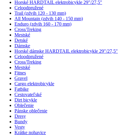
Horské HARDTAIL elektrobicykle 29"/27,5"
Celoodpružené
Trail (zdvih 120 - 130 mm)
All Mountain (zdvih 140 - 150 mm)
Enduro (zdvih 160 - 170 mm)
Cross/Treking
Mestské
Detské
Dámske
Horské dámske HARDTAIL elektrobicykle 29"/27,5"
Celoodpružené
Cross/Treking
Mestské
Fitnes
Gravel
Cargo elektrobicykle
Fatbike
Cestovateľské
Dirt bicykle
Oblečenie
Pánske oblečenie
Dresy
Bundy
Vesty
Krátke nohavice