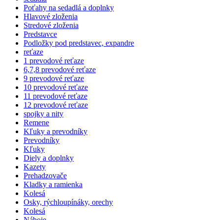
Poťahy na sedadlá a doplnky
Hlavové zloženia
Stredové zloženia
Predstavce
Podložky pod predstavec, expandre
reťaze
1 prevodové reťaze
6,7,8 prevodové reťaze
9 prevodové reťaze
10 prevodové reťaze
11 prevodové reťaze
12 prevodové reťaze
spojky a nity
Remene
Kľuky a prevodníky
Prevodníky
Kľuky
Diely a doplnky
Kazety
Prehadzovače
Kladky a ramienka
Kolesá
Osky, rýchloupínáky, orechy
Kolesá
Náboje