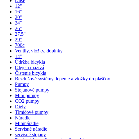
Duše
12"
16"
20"
24"
26"
27.5"
29"
700c
Ventily, vložky, doplnky
14"
Údržba bicykla
Oleje a mazivá
Čistenie bicykla
Bezdušové systémy, lepenie a vložky do plášťov
Pumpy
Stojanové pumpy
Mini pumpy
CO2 pumpy
Diely
Tlmičové pumpy
Náradie
Minináradie
Servisné náradie
servisné stojany