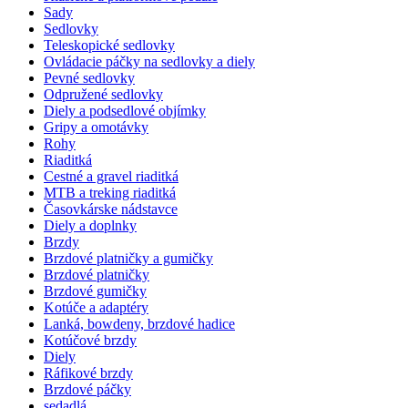
Sady
Sedlovky
Teleskopické sedlovky
Ovládacie páčky na sedlovky a diely
Pevné sedlovky
Odpružené sedlovky
Diely a podsedlové objímky
Gripy a omotávky
Rohy
Riaditká
Cestné a gravel riaditká
MTB a treking riaditká
Časovkárske nádstavce
Diely a doplnky
Brzdy
Brzdové platničky a gumičky
Brzdové platničky
Brzdové gumičky
Kotúče a adaptéry
Lanká, bowdeny, brzdové hadice
Kotúčové brzdy
Diely
Ráfikové brzdy
Brzdové páčky
sedadlá