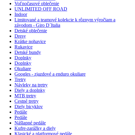
Voľnočasové oblečenie
UNLIMITED OFF ROAD
Indoor
Limitované a teamové kolekcie k rôznym výročiam a
závodom - Giro D´Italia
Detské oblečenie
Dresy
Krátke nohavice
Rukavice
Detské bundy
Doplnky
Doplnky
Okuliare
Googles - zjazdové a enduro okuliare
Tretry
Návleky na tretry
Diely a doplnky
MTB tretry
Cestné tretry
Diely bicyklov
Pedále
Pedále
Nášlapné pedále
Kufre-zarážky a diely
Klasické a platformové pedále