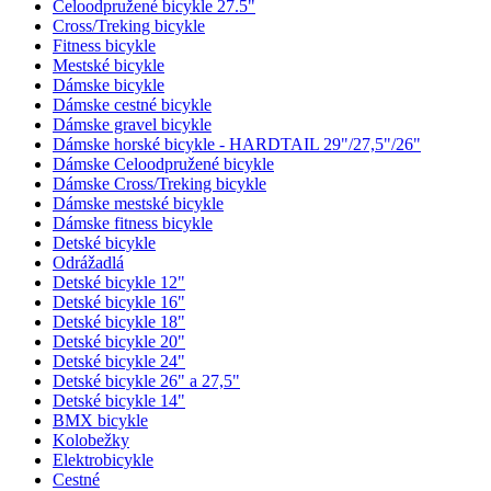
Celoodpružené bicykle 27.5"
Cross/Treking bicykle
Fitness bicykle
Mestské bicykle
Dámske bicykle
Dámske cestné bicykle
Dámske gravel bicykle
Dámske horské bicykle - HARDTAIL 29"/27,5"/26"
Dámske Celoodpružené bicykle
Dámske Cross/Treking bicykle
Dámske mestské bicykle
Dámske fitness bicykle
Detské bicykle
Odrážadlá
Detské bicykle 12"
Detské bicykle 16"
Detské bicykle 18"
Detské bicykle 20"
Detské bicykle 24"
Detské bicykle 26" a 27,5"
Detské bicykle 14"
BMX bicykle
Kolobežky
Elektrobicykle
Cestné