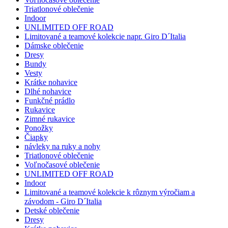
Triatlonové oblečenie
Indoor
UNLIMITED OFF ROAD
Limitované a teamové kolekcie napr. Giro D´Italia
Dámske oblečenie
Dresy
Bundy
Vesty
Krátke nohavice
Dlhé nohavice
Funkčné prádlo
Rukavice
Zimné rukavice
Ponožky
Čiapky
návleky na ruky a nohy
Triatlonové oblečenie
Voľnočasové oblečenie
UNLIMITED OFF ROAD
Indoor
Limitované a teamové kolekcie k rôznym výročiam a
závodom - Giro D´Italia
Detské oblečenie
Dresy