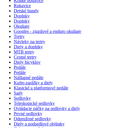
Krátke nohavice
Rukavice
Detské bundy
Doplnky
Doplnky
Okuliare
Googles - zjazdové a enduro okuliare
Tretry
Návleky na tretry
Diely a doplnky
MTB tretry
Cestné tretry
Diely bicyklov
Pedále
Pedále
Nášlapné pedále
Kufre-zarážky a diely
Klasické a platformové pedále
Sady
Sedlovky
Teleskopické sedlovky
Ovládacie páčky na sedlovky a diely
Pevné sedlovky
Odpružené sedlovky
Diely a podsedlové objímky