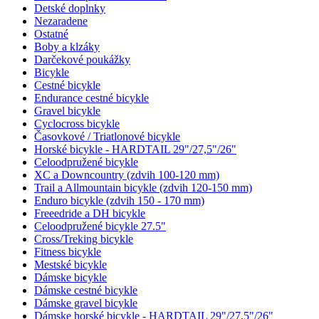
Detské doplnky
Nezaradene
Ostatné
Boby a klzáky
Darčekové poukážky
Bicykle
Cestné bicykle
Endurance cestné bicykle
Gravel bicykle
Cyclocross bicykle
Časovkové / Triatlonové bicykle
Horské bicykle - HARDTAIL 29"/27,5"/26"
Celoodpružené bicykle
XC a Downcountry (zdvih 100-120 mm)
Trail a Allmountain bicykle (zdvih 120-150 mm)
Enduro bicykle (zdvih 150 - 170 mm)
Freeedride a DH bicykle
Celoodpružené bicykle 27.5"
Cross/Treking bicykle
Fitness bicykle
Mestské bicykle
Dámske bicykle
Dámske cestné bicykle
Dámske gravel bicykle
Dámske horské bicykle - HARDTAIL 29"/27,5"/26"