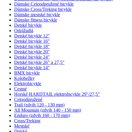
Dámske Celoodpružené bicykle
Dámske Cross/Treking bicykle
Dámske mestské bicykle
Dámske fitness bicykle
Detské bicykle
Odrážadlá
Detské bicykle 12"
Detské bicykle 16"
Detské bicykle 18"
Detské bicykle 20"
Detské bicykle 24"
Detské bicykle 26" a 27,5"
Detské bicykle 14"
BMX bicykle
Kolobežky
Elektrobicykle
Cestné
Horské HARDTAIL elektrobicykle 29"/27,5"
Celoodpružené
Trail (zdvih 120 - 130 mm)
All Mountain (zdvih 140 - 150 mm)
Enduro (zdvih 160 - 170 mm)
Cross/Treking
Mestské
Detské