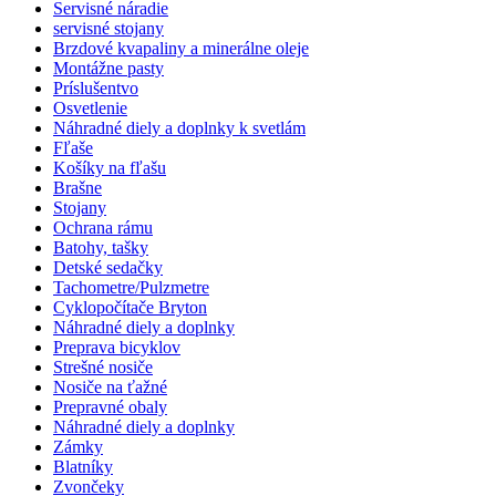
Servisné náradie
servisné stojany
Brzdové kvapaliny a minerálne oleje
Montážne pasty
Príslušentvo
Osvetlenie
Náhradné diely a doplnky k svetlám
Fľaše
Košíky na fľašu
Brašne
Stojany
Ochrana rámu
Batohy, tašky
Detské sedačky
Tachometre/Pulzmetre
Cyklopočítače Bryton
Náhradné diely a doplnky
Preprava bicyklov
Strešné nosiče
Nosiče na ťažné
Prepravné obaly
Náhradné diely a doplnky
Zámky
Blatníky
Zvončeky