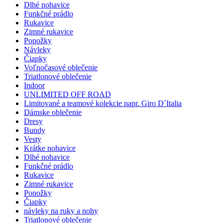
Dlhé nohavice
Funkčné prádlo
Rukavice
Zimné rukavice
Ponožky
Návleky
Čiapky
Voľnočasové oblečenie
Triatlonové oblečenie
Indoor
UNLIMITED OFF ROAD
Limitované a teamové kolekcie napr. Giro D´Italia
Dámske oblečenie
Dresy
Bundy
Vesty
Krátke nohavice
Dlhé nohavice
Funkčné prádlo
Rukavice
Zimné rukavice
Ponožky
Čiapky
návleky na ruky a nohy
Triatlonové oblečenie