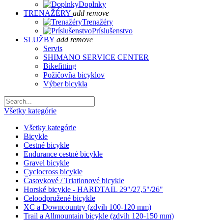
Doplnky
TRENAŽÉRY
add
remove
Trenažéry
Príslušenstvo
SLUŽBY
add
remove
Servis
SHIMANO SERVICE CENTER
Bikefitting
Požičovňa bicyklov
Výber bicykla
Všetky kategórie
Všetky kategórie
Bicykle
Cestné bicykle
Endurance cestné bicykle
Gravel bicykle
Cyclocross bicykle
Časovkové / Triatlonové bicykle
Horské bicykle - HARDTAIL 29"/27,5"/26"
Celoodpružené bicykle
XC a Downcountry (zdvih 100-120 mm)
Trail a Allmountain bicykle (zdvih 120-150 mm)