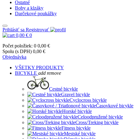
Ostatné
Boby a klzáky
Darčekové poukážky
Prihlásiť sa
Registrovať
0,00 €
0
Počet položiek: 0
0,00 €
Spolu (s DPH)
0,00 €
Objednávka
VŠETKY PRODUKTY
BICYKLE
add
remove
Cestné bicykle
Gravel bicykle
Cyclocross bicykle
Časovkové bicykle
Horské bicykle
Celoodpružené bicykle
Cross/Treking bicykle
Fitness bicykle
Mestské bicykle