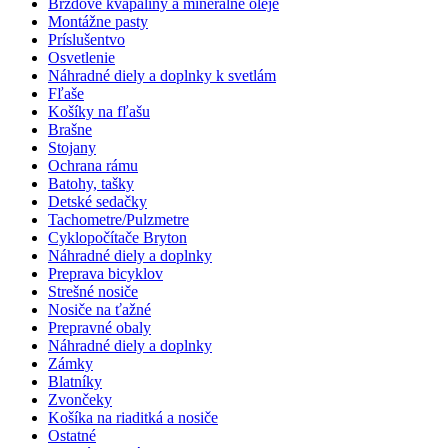
Brzdové kvapaliny a minerálne oleje
Montážne pasty
Príslušentvo
Osvetlenie
Náhradné diely a doplnky k svetlám
Fľaše
Košíky na fľašu
Brašne
Stojany
Ochrana rámu
Batohy, tašky
Detské sedačky
Tachometre/Pulzmetre
Cyklopočítače Bryton
Náhradné diely a doplnky
Preprava bicyklov
Strešné nosiče
Nosiče na ťažné
Prepravné obaly
Náhradné diely a doplnky
Zámky
Blatníky
Zvončeky
Košíka na riaditká a nosiče
Ostatné