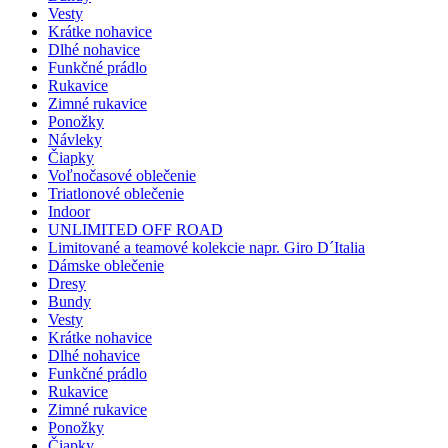
Vesty
Krátke nohavice
Dlhé nohavice
Funkčné prádlo
Rukavice
Zimné rukavice
Ponožky
Návleky
Čiapky
Voľnočasové oblečenie
Triatlonové oblečenie
Indoor
UNLIMITED OFF ROAD
Limitované a teamové kolekcie napr. Giro D´Italia
Dámske oblečenie
Dresy
Bundy
Vesty
Krátke nohavice
Dlhé nohavice
Funkčné prádlo
Rukavice
Zimné rukavice
Ponožky
Čiapky