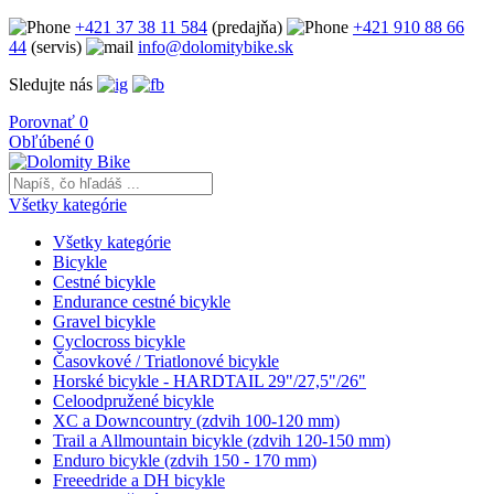
+421 37 38 11 584
(predajňa)
+421 910 88 66
44
(servis)
info@dolomitybike.sk
Sledujte nás
Porovnať
0
Obľúbené
0
Všetky kategórie
Všetky kategórie
Bicykle
Cestné bicykle
Endurance cestné bicykle
Gravel bicykle
Cyclocross bicykle
Časovkové / Triatlonové bicykle
Horské bicykle - HARDTAIL 29"/27,5"/26"
Celoodpružené bicykle
XC a Downcountry (zdvih 100-120 mm)
Trail a Allmountain bicykle (zdvih 120-150 mm)
Enduro bicykle (zdvih 150 - 170 mm)
Freeedride a DH bicykle