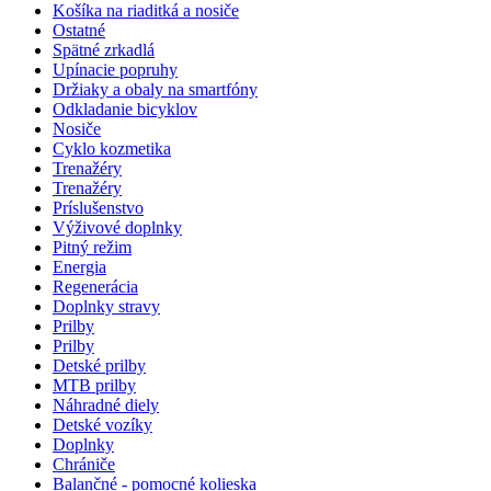
Košíka na riaditká a nosiče
Ostatné
Spätné zrkadlá
Upínacie popruhy
Držiaky a obaly na smartfóny
Odkladanie bicyklov
Nosiče
Cyklo kozmetika
Trenažéry
Trenažéry
Príslušenstvo
Výživové doplnky
Pitný režim
Energia
Regenerácia
Doplnky stravy
Prilby
Prilby
Detské prilby
MTB prilby
Náhradné diely
Detské vozíky
Doplnky
Chrániče
Balančné - pomocné kolieska