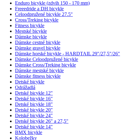
Enduro bicykle (zdvih 150 - 170 mm)
Freeedride a DH bicykle
Celoodpružené bicykle 27.5"
Cross/Treking bicykle
Fitness bicykle
Mestské bicykle
Dámske bicykle
Dámske cestné bicykle
Dámske gravel bicykle
Dámske horské bicykle - HARDTAIL 29"/27,5"/26"
Dámske Celoodpružené bicykle
Dámske Cross/Treking bicykle
Dámske mestské bicykle
Dámske fitness bicykle
Detské bicykle
Odrážadlá
Detské bicykle 12"
Detské bicykle 16"
Detské bicykle 18"
Detské bicykle 20"
Detské bicykle 24"
Detské bicykle 26" a 27,5"
Detské bicykle 14"
BMX bicykle
Kolobežky