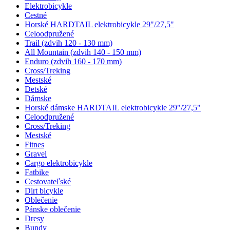
Elektrobicykle
Cestné
Horské HARDTAIL elektrobicykle 29"/27,5"
Celoodpružené
Trail (zdvih 120 - 130 mm)
All Mountain (zdvih 140 - 150 mm)
Enduro (zdvih 160 - 170 mm)
Cross/Treking
Mestské
Detské
Dámske
Horské dámske HARDTAIL elektrobicykle 29"/27,5"
Celoodpružené
Cross/Treking
Mestské
Fitnes
Gravel
Cargo elektrobicykle
Fatbike
Cestovateľské
Dirt bicykle
Oblečenie
Pánske oblečenie
Dresy
Bundy