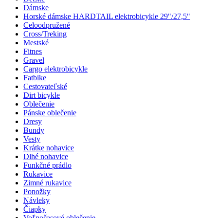
Dámske
Horské dámske HARDTAIL elektrobicykle 29"/27,5"
Celoodpružené
Cross/Treking
Mestské
Fitnes
Gravel
Cargo elektrobicykle
Fatbike
Cestovateľské
Dirt bicykle
Oblečenie
Pánske oblečenie
Dresy
Bundy
Vesty
Krátke nohavice
Dlhé nohavice
Funkčné prádlo
Rukavice
Zimné rukavice
Ponožky
Návleky
Čiapky
Voľnočasové oblečenie