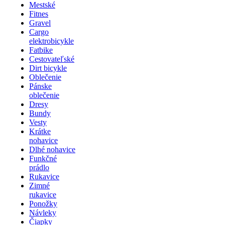
Mestské
Fitnes
Gravel
Cargo
elektrobicykle
Fatbike
Cestovateľské
Dirt bicykle
Oblečenie
Pánske
oblečenie
Dresy
Bundy
Vesty
Krátke
nohavice
Dlhé nohavice
Funkčné
prádlo
Rukavice
Zimné
rukavice
Ponožky
Návleky
Čiapky