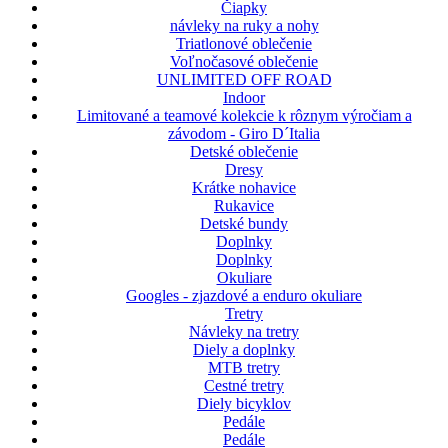
Čiapky
návleky na ruky a nohy
Triatlonové oblečenie
Voľnočasové oblečenie
UNLIMITED OFF ROAD
Indoor
Limitované a teamové kolekcie k rôznym výročiam a
závodom - Giro D´Italia
Detské oblečenie
Dresy
Krátke nohavice
Rukavice
Detské bundy
Doplnky
Doplnky
Okuliare
Googles - zjazdové a enduro okuliare
Tretry
Návleky na tretry
Diely a doplnky
MTB tretry
Cestné tretry
Diely bicyklov
Pedále
Pedále