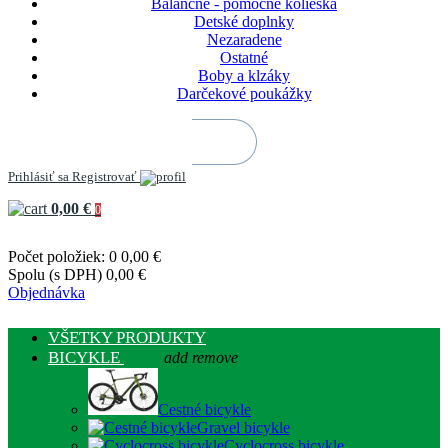
Balančné - pomocné kolieska
Detské doplnky
Nezaradene
Ostatné
Boby a klzáky
Darčekové poukážky
Prihlásiť sa
Registrovať
0,00 €
0
Počet položiek: 0
0,00 €
Spolu (s DPH)
0,00 €
Objednávka
VŠETKY PRODUKTY
BICYKLE
add
remove
Cestné bicykle
Gravel bicykle
Cyclocross bicykle