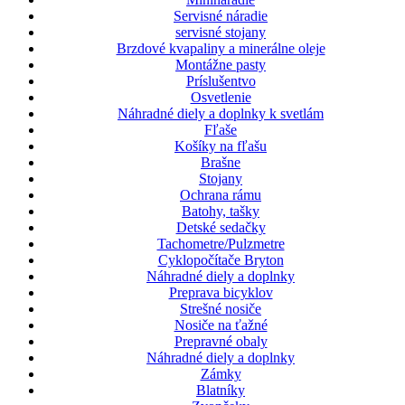
Servisné náradie
servisné stojany
Brzdové kvapaliny a minerálne oleje
Montážne pasty
Príslušentvo
Osvetlenie
Náhradné diely a doplnky k svetlám
Fľaše
Košíky na fľašu
Brašne
Stojany
Ochrana rámu
Batohy, tašky
Detské sedačky
Tachometre/Pulzmetre
Cyklopočítače Bryton
Náhradné diely a doplnky
Preprava bicyklov
Strešné nosiče
Nosiče na ťažné
Prepravné obaly
Náhradné diely a doplnky
Zámky
Blatníky