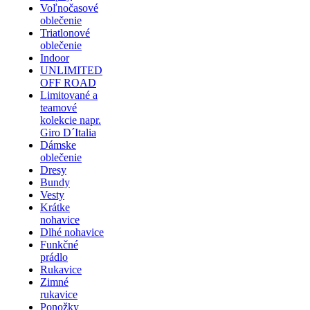
Voľnočasové
oblečenie
Triatlonové
oblečenie
Indoor
UNLIMITED
OFF ROAD
Limitované a
teamové
kolekcie napr.
Giro D´Italia
Dámske
oblečenie
Dresy
Bundy
Vesty
Krátke
nohavice
Dlhé nohavice
Funkčné
prádlo
Rukavice
Zimné
rukavice
Ponožky