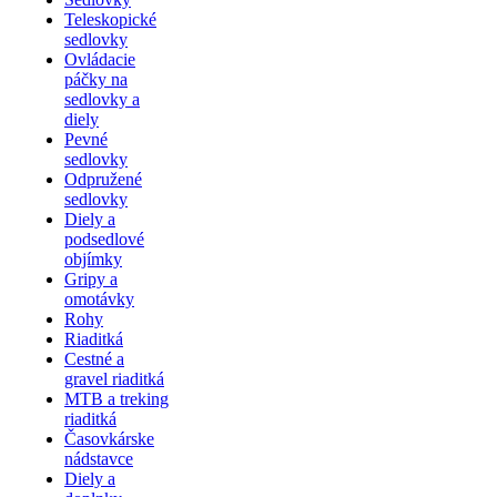
Teleskopické
sedlovky
Ovládacie
páčky na
sedlovky a
diely
Pevné
sedlovky
Odpružené
sedlovky
Diely a
podsedlové
objímky
Gripy a
omotávky
Rohy
Riaditká
Cestné a
gravel riaditká
MTB a treking
riaditká
Časovkárske
nádstavce
Diely a