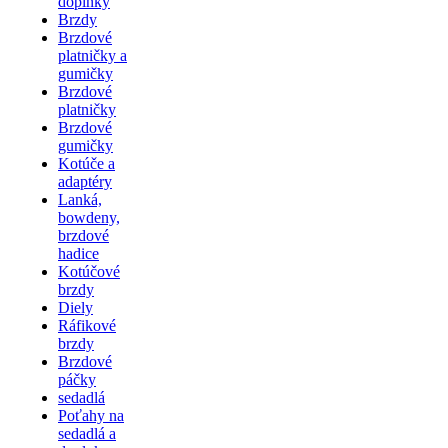
doplnky
Brzdy
Brzdové
platničky a
gumičky
Brzdové
platničky
Brzdové
gumičky
Kotúče a
adaptéry
Lanká,
bowdeny,
brzdové
hadice
Kotúčové
brzdy
Diely
Ráfikové
brzdy
Brzdové
páčky
sedadlá
Poťahy na
sedadlá a