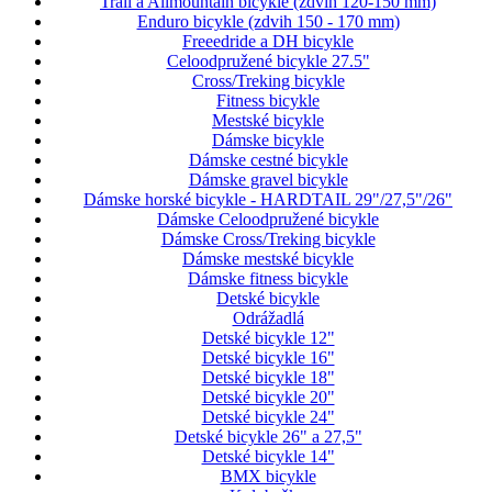
Trail a Allmountain bicykle (zdvih 120-150 mm)
Enduro bicykle (zdvih 150 - 170 mm)
Freeedride a DH bicykle
Celoodpružené bicykle 27.5"
Cross/Treking bicykle
Fitness bicykle
Mestské bicykle
Dámske bicykle
Dámske cestné bicykle
Dámske gravel bicykle
Dámske horské bicykle - HARDTAIL 29"/27,5"/26"
Dámske Celoodpružené bicykle
Dámske Cross/Treking bicykle
Dámske mestské bicykle
Dámske fitness bicykle
Detské bicykle
Odrážadlá
Detské bicykle 12"
Detské bicykle 16"
Detské bicykle 18"
Detské bicykle 20"
Detské bicykle 24"
Detské bicykle 26" a 27,5"
Detské bicykle 14"
BMX bicykle