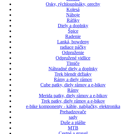
Osky, rýchloupínáky, orechy
Kolesá
Náboje
Ráfiky
Diely a doplnky
Špice
Radenie
Lanká, bowdeny
radiace páčky
Odpruženie
Odpružené vidlice
Tlmiče
Náhradné diely a doplnky
Trek blendr držiaky
Rámy a diely rámov
Cube patky, diely rámov a e-bikov
Rámy
Merida patky, diely rámov a e-bikov
Trek patky, diely rámov a e-bikov
e-bike komponenty - káble, nabíjačky, elektronika
Prehadzovače
sady
Duše a plášte
MTB
Cestné a gravel