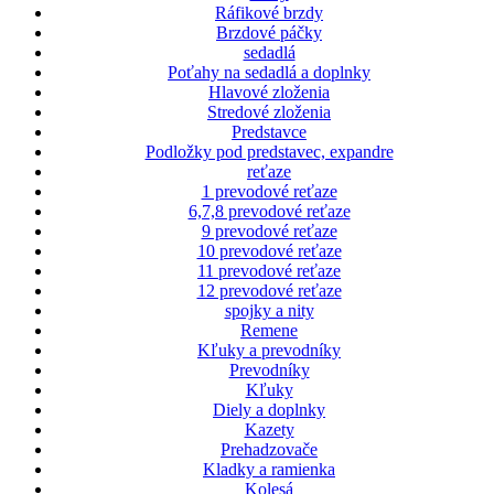
Ráfikové brzdy
Brzdové páčky
sedadlá
Poťahy na sedadlá a doplnky
Hlavové zloženia
Stredové zloženia
Predstavce
Podložky pod predstavec, expandre
reťaze
1 prevodové reťaze
6,7,8 prevodové reťaze
9 prevodové reťaze
10 prevodové reťaze
11 prevodové reťaze
12 prevodové reťaze
spojky a nity
Remene
Kľuky a prevodníky
Prevodníky
Kľuky
Diely a doplnky
Kazety
Prehadzovače
Kladky a ramienka
Kolesá