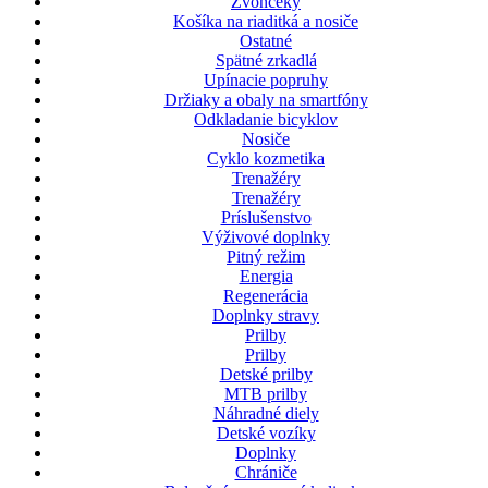
Zvončeky
Košíka na riaditká a nosiče
Ostatné
Spätné zrkadlá
Upínacie popruhy
Držiaky a obaly na smartfóny
Odkladanie bicyklov
Nosiče
Cyklo kozmetika
Trenažéry
Trenažéry
Príslušenstvo
Výživové doplnky
Pitný režim
Energia
Regenerácia
Doplnky stravy
Prilby
Prilby
Detské prilby
MTB prilby
Náhradné diely
Detské vozíky
Doplnky
Chrániče