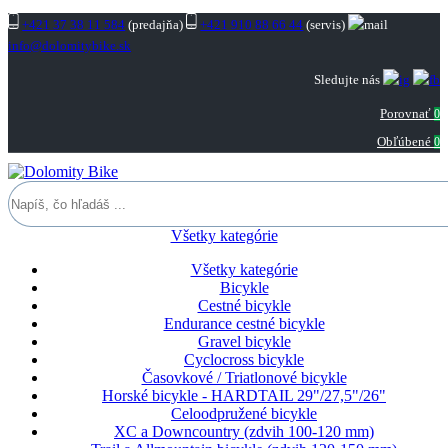
+421 37 38 11 584
(predajňa)
+421 910 88 66 44
(servis)
info@dolomitybike.sk
Sledujte nás
Porovnať
0
Obľúbené
0
Všetky kategórie
Všetky kategórie
Bicykle
Cestné bicykle
Endurance cestné bicykle
Gravel bicykle
Cyclocross bicykle
Časovkové / Triatlonové bicykle
Horské bicykle - HARDTAIL 29"/27,5"/26"
Celoodpružené bicykle
XC a Downcountry (zdvih 100-120 mm)