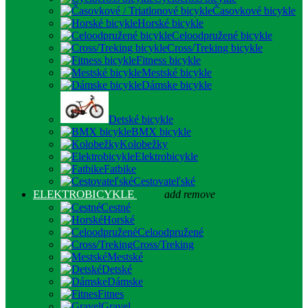
Časovkové bicykle
Horské bicykle
Celoodpružené bicykle
Cross/Treking bicykle
Fitness bicykle
Mestské bicykle
Dámske bicykle
Detské bicykle
BMX bicykle
Kolobežky
Elektrobicykle
Fatbike
Cestovateľské
ELEKTROBICYKLE
add
remove
Cestné
Horské
Celoodpružené
Cross/Treking
Mestské
Detské
Dámske
Fitnes
Gravel