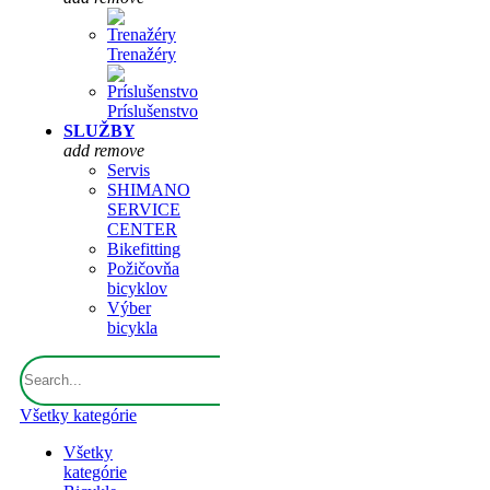
Trenažéry
Príslušenstvo
SLUŽBY
add
remove
Servis
SHIMANO
SERVICE
CENTER
Bikefitting
Požičovňa
bicyklov
Výber
bicykla
Všetky kategórie
Všetky
kategórie