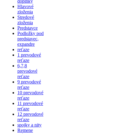
doplnky
Hlavové
zloženia
Stredové
zloženia
Predstavce
Podložky pod
predstavec,
expandre
reťaze
1 prevodové
reťaze
6,7,8
prevodové
reťaze
9 prevodové
reťaze
10 prevodové
reťaze
11 prevodové
reťaze
12 prevodové
reťaze
spojky a nity
Remene