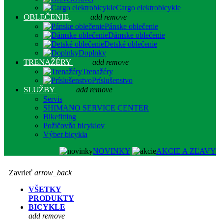
Cargo elektrobicykle
OBLEČENIE
add
remove
Pánske oblečenie
Dámske oblečenie
Detské oblečenie
Doplnky
TRENAŽÉRY
add
remove
Trenažéry
Príslušenstvo
SLUŽBY
add
remove
Servis
SHIMANO SERVICE CENTER
Bikefitting
Požičovňa bicyklov
Výber bicykla
NOVINKY
AKCIE A ZĽAVY
Zavrieť
arrow_back
VŠETKY
PRODUKTY
BICYKLE
add
remove