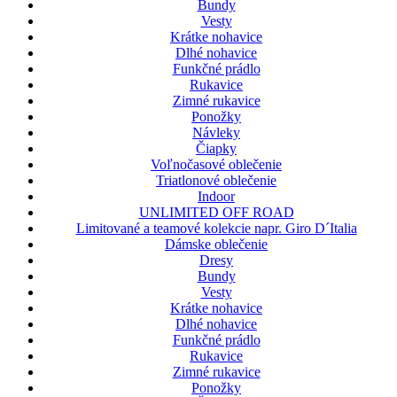
Bundy
Vesty
Krátke nohavice
Dlhé nohavice
Funkčné prádlo
Rukavice
Zimné rukavice
Ponožky
Návleky
Čiapky
Voľnočasové oblečenie
Triatlonové oblečenie
Indoor
UNLIMITED OFF ROAD
Limitované a teamové kolekcie napr. Giro D´Italia
Dámske oblečenie
Dresy
Bundy
Vesty
Krátke nohavice
Dlhé nohavice
Funkčné prádlo
Rukavice
Zimné rukavice
Ponožky