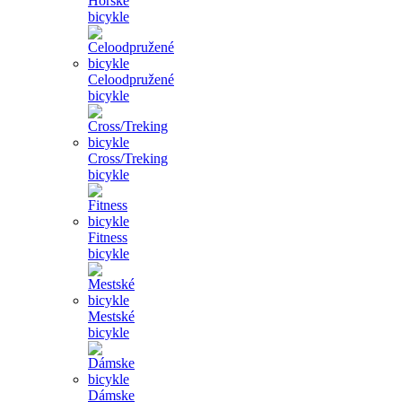
Horské
bicykle
Celoodpružené
bicykle
Cross/Treking
bicykle
Fitness
bicykle
Mestské
bicykle
Dámske