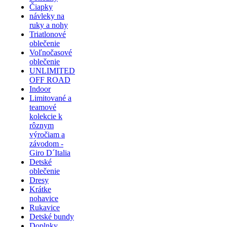
Čiapky
návleky na
ruky a nohy
Triatlonové
oblečenie
Voľnočasové
oblečenie
UNLIMITED
OFF ROAD
Indoor
Limitované a
teamové
kolekcie k
rôznym
výročiam a
závodom -
Giro D´Italia
Detské
oblečenie
Dresy
Krátke
nohavice
Rukavice
Detské bundy
Doplnky