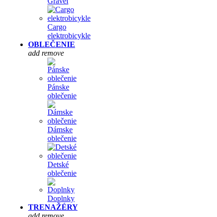
Gravel
Cargo
elektrobicykle
OBLEČENIE
add
remove
Pánske
oblečenie
Dámske
oblečenie
Detské
oblečenie
Doplnky
TRENAŽÉRY
add
remove