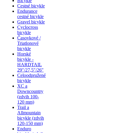
Bicykle
Cestné bicykle
Endurance
cestné bicykle
Gravel bicykle
Cyclocross
bicykle
Časovkové /
Triatlonové
bicykle
Horské
bicykle -
HARDTAIL
29"/27,5"/26"
Celoodpružené
bicykle
XC a
Downcountry
(zdvih 100-
120 mm)
Trail a
Allmountain
bicykle (zdvih
120-150 mm)
Enduro