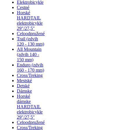
Elektrobicykle
Cestné
Horské
HARDTAIL
elektrobicykle
29"/27,5"
Celoodpružené
Trail (zdvih
120 - 130 mm)
All Mountain
(zdvih 140 -
150 mm)
Enduro (zdvih
160 - 170 mm)
Cross/Treking
Mestské
Detské
Dámske
Horské
dámske
HARDTAIL
elektrobicykle
29"/27,5"
Celoodpružené
Cross/Treking