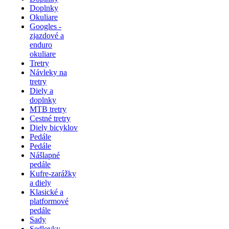
Doplnky
Okuliare
Googles -
zjazdové a
enduro
okuliare
Tretry
Návleky na
tretry
Diely a
doplnky
MTB tretry
Cestné tretry
Diely bicyklov
Pedále
Pedále
Nášlapné
pedále
Kufre-zarážky
a diely
Klasické a
platformové
pedále
Sady
Sedlovky