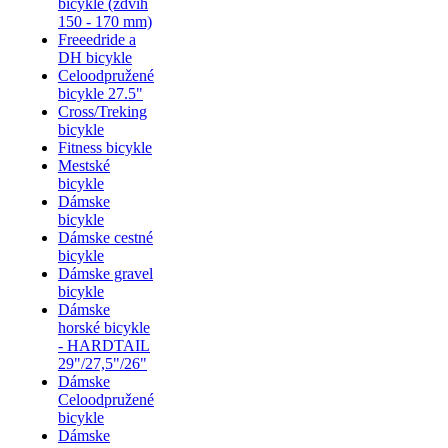
bicykle (zdvih
150 - 170 mm)
Freeedride a
DH bicykle
Celoodpružené
bicykle 27.5"
Cross/Treking
bicykle
Fitness bicykle
Mestské
bicykle
Dámske
bicykle
Dámske cestné
bicykle
Dámske gravel
bicykle
Dámske
horské bicykle
- HARDTAIL
29"/27,5"/26"
Dámske
Celoodpružené
bicykle
Dámske