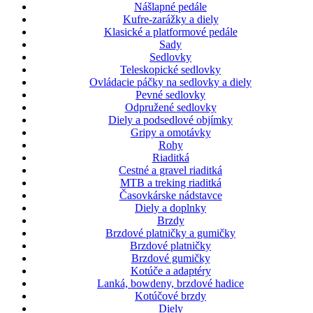
Nášlapné pedále
Kufre-zarážky a diely
Klasické a platformové pedále
Sady
Sedlovky
Teleskopické sedlovky
Ovládacie páčky na sedlovky a diely
Pevné sedlovky
Odpružené sedlovky
Diely a podsedlové objímky
Gripy a omotávky
Rohy
Riaditká
Cestné a gravel riaditká
MTB a treking riaditká
Časovkárske nádstavce
Diely a doplnky
Brzdy
Brzdové platničky a gumičky
Brzdové platničky
Brzdové gumičky
Kotúče a adaptéry
Lanká, bowdeny, brzdové hadice
Kotúčové brzdy
Diely