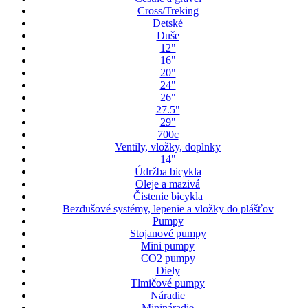
Cross/Treking
Detské
Duše
12"
16"
20"
24"
26"
27.5"
29"
700c
Ventily, vložky, doplnky
14"
Údržba bicykla
Oleje a mazivá
Čistenie bicykla
Bezdušové systémy, lepenie a vložky do plášťov
Pumpy
Stojanové pumpy
Mini pumpy
CO2 pumpy
Diely
Tlmičové pumpy
Náradie
Minináradie