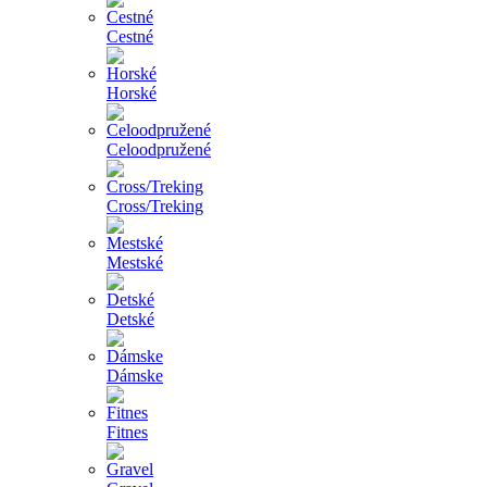
Cestné
Horské
Celoodpružené
Cross/Treking
Mestské
Detské
Dámske
Fitnes