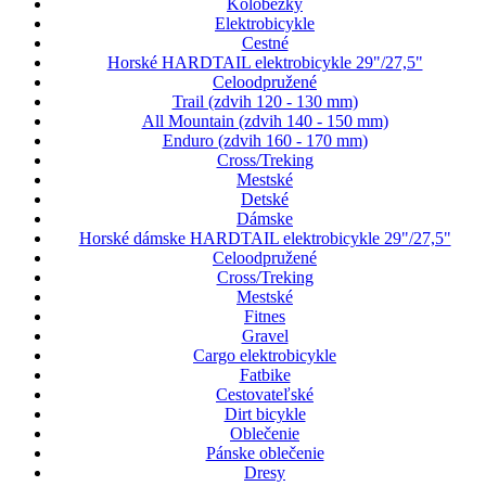
Kolobežky
Elektrobicykle
Cestné
Horské HARDTAIL elektrobicykle 29"/27,5"
Celoodpružené
Trail (zdvih 120 - 130 mm)
All Mountain (zdvih 140 - 150 mm)
Enduro (zdvih 160 - 170 mm)
Cross/Treking
Mestské
Detské
Dámske
Horské dámske HARDTAIL elektrobicykle 29"/27,5"
Celoodpružené
Cross/Treking
Mestské
Fitnes
Gravel
Cargo elektrobicykle
Fatbike
Cestovateľské
Dirt bicykle
Oblečenie
Pánske oblečenie
Dresy