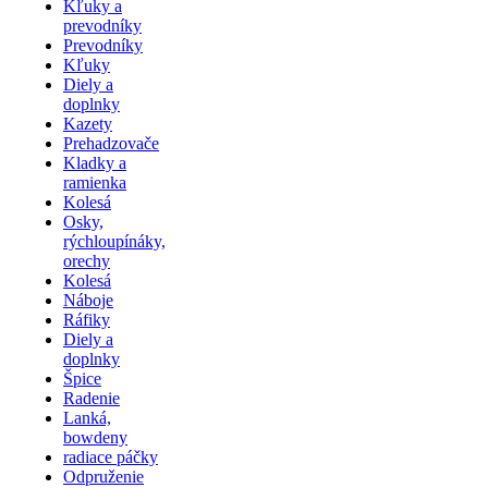
Kľuky a
prevodníky
Prevodníky
Kľuky
Diely a
doplnky
Kazety
Prehadzovače
Kladky a
ramienka
Kolesá
Osky,
rýchloupínáky,
orechy
Kolesá
Náboje
Ráfiky
Diely a
doplnky
Špice
Radenie
Lanká,
bowdeny
radiace páčky
Odpruženie