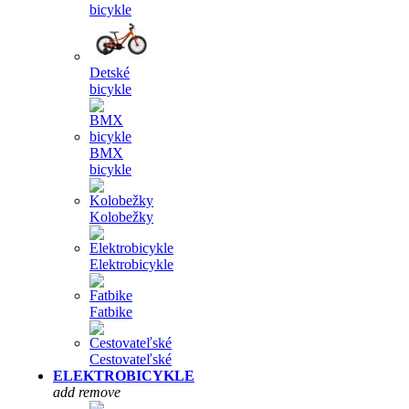
bicykle
Detské
bicykle
BMX
bicykle
Kolobežky
Elektrobicykle
Fatbike
Cestovateľské
ELEKTROBICYKLE
add
remove