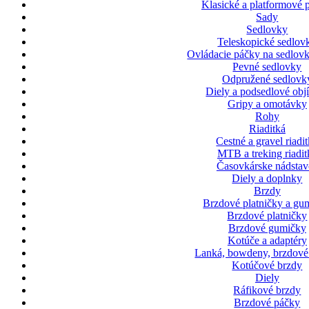
Klasické a platformové 
Sady
Sedlovky
Teleskopické sedlov
Ovládacie páčky na sedlovk
Pevné sedlovky
Odpružené sedlovk
Diely a podsedlové ob
Gripy a omotávky
Rohy
Riaditká
Cestné a gravel riadi
MTB a treking riadit
Časovkárske nádstav
Diely a doplnky
Brzdy
Brzdové platničky a gu
Brzdové platničky
Brzdové gumičky
Kotúče a adaptéry
Lanká, bowdeny, brzdové
Kotúčové brzdy
Diely
Ráfikové brzdy
Brzdové páčky