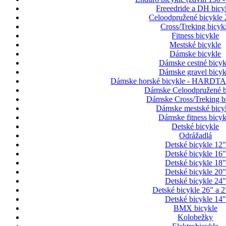
Freeedride a DH bicy
Celoodpružené bicykle 
Cross/Treking bicyk
Fitness bicykle
Mestské bicykle
Dámske bicykle
Dámske cestné bicyk
Dámske gravel bicyk
Dámske horské bicykle - HARDTAI
Dámske Celoodpružené b
Dámske Cross/Treking b
Dámske mestské bicy
Dámske fitness bicyk
Detské bicykle
Odrážadlá
Detské bicykle 12"
Detské bicykle 16"
Detské bicykle 18"
Detské bicykle 20"
Detské bicykle 24"
Detské bicykle 26" a 2
Detské bicykle 14"
BMX bicykle
Kolobežky