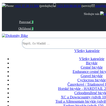
+421 37 38 11 584
(predajňa)
+421 910 88 66 44
(servis)
info@do
Sledujte nás
Porovnať
0
Obľúbené
0
Všetky kategórie
Všetky kategórie
Bicykle
Cestné bicykle
Endurance cestné bicy
Gravel bicykle
Cyclocross bicykle
Časovkové / Triatlonové 
Horské bicykle - HARDTAIL 2
Celoodpružené bicyk
XC a Downcountry (zdvih 1
Trail a Allmountain bicykle (zdv
Enduro bicykle (zdvih 150 