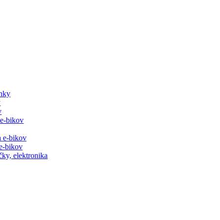
lnky
y
v
 e-bikov
a e-bikov
 e-bikov
čky, elektronika