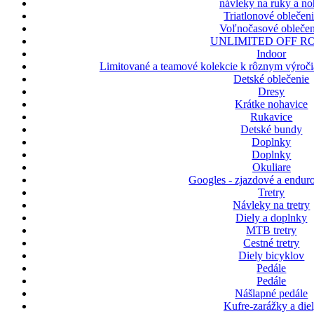
návleky na ruky a n
Triatlonové oblečen
Voľnočasové oblečen
UNLIMITED OFF R
Indoor
Limitované a teamové kolekcie k rôznym výroči
Detské oblečenie
Dresy
Krátke nohavice
Rukavice
Detské bundy
Doplnky
Doplnky
Okuliare
Googles - zjazdové a enduro
Tretry
Návleky na tretry
Diely a doplnky
MTB tretry
Cestné tretry
Diely bicyklov
Pedále
Pedále
Nášlapné pedále
Kufre-zarážky a die