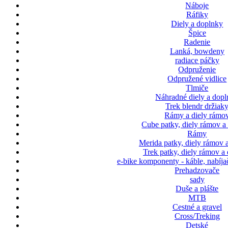
Náboje
Ráfiky
Diely a doplnky
Špice
Radenie
Lanká, bowdeny
radiace páčky
Odpruženie
Odpružené vidlice
Tlmiče
Náhradné diely a dop
Trek blendr držiak
Rámy a diely rámo
Cube patky, diely rámov a
Rámy
Merida patky, diely rámov 
Trek patky, diely rámov a
e-bike komponenty - káble, nabíja
Prehadzovače
sady
Duše a plášte
MTB
Cestné a gravel
Cross/Treking
Detské