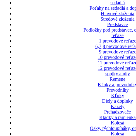
sedadlá
Poťahy na sedadlá a do
Hlavové zloženia
Stredové zloženia
Predstavce
Podložky pod predstavec, 
reťaze
1 prevodové reťaz
6,7,8 prevodové reťa
9 prevodové reťaz
10 prevodové reťaz
11 prevodové reťaz
12 prevodové reťaz
spojky a nity
Remene
Kľuky a prevodník
Prevodníky
Kľuky
Diely a doplnky
Kazety
Prehadzovače
Kladky a ramienka
Kolesá
Osky, rýchloupínáky, o
Kolesá