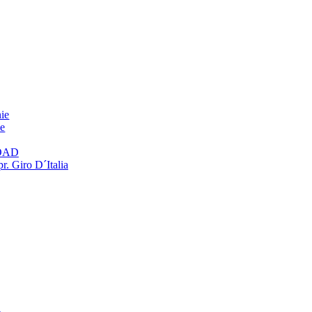
ie
ie
OAD
r. Giro D´Italia