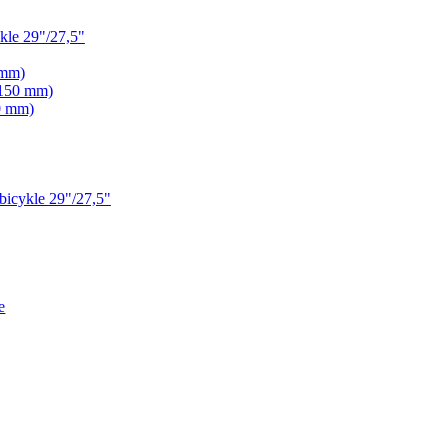
le 29"/27,5"
 mm)
 150 mm)
0 mm)
icykle 29"/27,5"
e