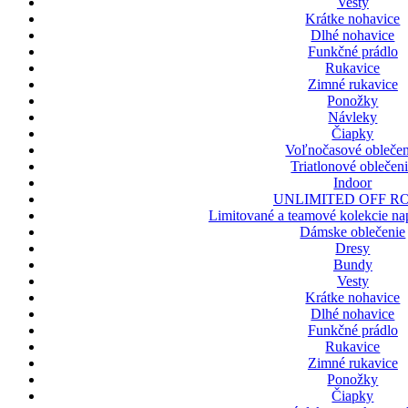
Vesty
Krátke nohavice
Dlhé nohavice
Funkčné prádlo
Rukavice
Zimné rukavice
Ponožky
Návleky
Čiapky
Voľnočasové oblečen
Triatlonové oblečen
Indoor
UNLIMITED OFF R
Limitované a teamové kolekcie nap
Dámske oblečenie
Dresy
Bundy
Vesty
Krátke nohavice
Dlhé nohavice
Funkčné prádlo
Rukavice
Zimné rukavice
Ponožky
Čiapky