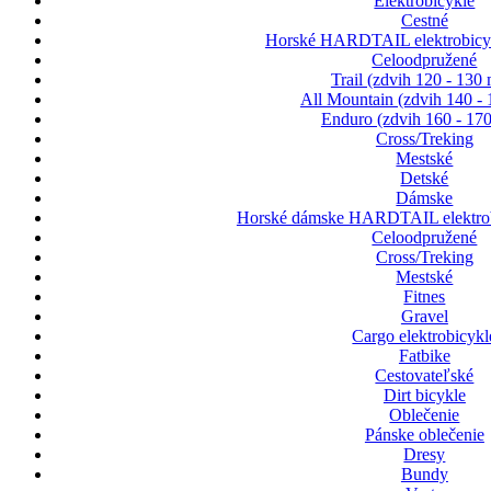
Elektrobicykle
Cestné
Horské HARDTAIL elektrobicyk
Celoodpružené
Trail (zdvih 120 - 130
All Mountain (zdvih 140 -
Enduro (zdvih 160 - 17
Cross/Treking
Mestské
Detské
Dámske
Horské dámske HARDTAIL elektrob
Celoodpružené
Cross/Treking
Mestské
Fitnes
Gravel
Cargo elektrobicykl
Fatbike
Cestovateľské
Dirt bicykle
Oblečenie
Pánske oblečenie
Dresy
Bundy