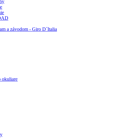
ohy
ie
ie
OAD
am a závodom - Giro D´Italia
 okuliare
ly