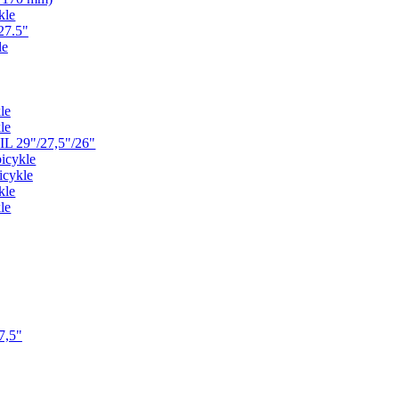
kle
27.5"
le
le
le
L 29"/27,5"/26"
icykle
icykle
kle
le
7,5"