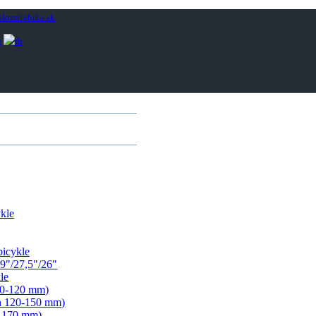
lomitybike.sk
kle
bicykle
9"/27,5"/26"
le
00-120 mm)
ih 120-150 mm)
- 170 mm)