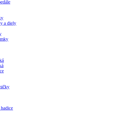
pedále
ky
y a diely
y
jímky
tká
ká
ce
mičky
 hadice