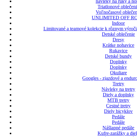
návleky na ruky a n
Triatlonové oblečen
Voľnočasové oblečen
UNLIMITED OFF R
Indoor
Limitované a teamové kolekcie k rôznym výroči
Detské oblečenie
Dresy
Krátke nohavice
Rukavice
Detské bundy
Doplnky
Doplnky
Okuliare
Googles - zjazdové a enduro
Tretry
Návleky na tretry
Diely a doplnky
MTB tretry
Cestné tretry
Diely bicyklov
Pedále
Pedále
Nášlapné pedále
Kufre-zarážky a die