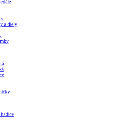
pedále
ky
y a diely
y
jímky
tká
ká
ce
mičky
 hadice