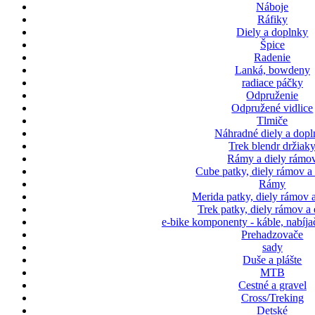
Náboje
Ráfiky
Diely a doplnky
Špice
Radenie
Lanká, bowdeny
radiace páčky
Odpruženie
Odpružené vidlice
Tlmiče
Náhradné diely a dop
Trek blendr držiak
Rámy a diely rámo
Cube patky, diely rámov a
Rámy
Merida patky, diely rámov 
Trek patky, diely rámov a
e-bike komponenty - káble, nabíja
Prehadzovače
sady
Duše a plášte
MTB
Cestné a gravel
Cross/Treking
Detské