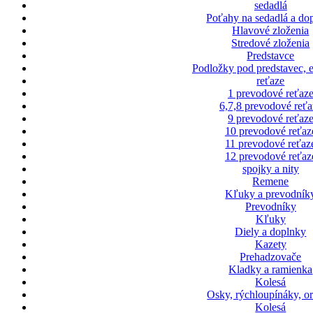
sedadlá
Poťahy na sedadlá a do
Hlavové zloženia
Stredové zloženia
Predstavce
Podložky pod predstavec, 
reťaze
1 prevodové reťaz
6,7,8 prevodové reťa
9 prevodové reťaz
10 prevodové reťaz
11 prevodové reťaz
12 prevodové reťaz
spojky a nity
Remene
Kľuky a prevodník
Prevodníky
Kľuky
Diely a doplnky
Kazety
Prehadzovače
Kladky a ramienka
Kolesá
Osky, rýchloupínáky, o
Kolesá