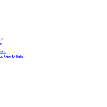
ie
ie
OAD
r. Giro D´Italia