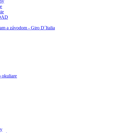
ohy
ie
ie
OAD
am a závodom - Giro D´Italia
 okuliare
ly