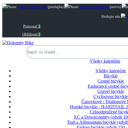
+421 37 38 11 584
(predajňa)
+421 910 88 66 44
(servis)
Sledujte nás
Porovnať
0
Obľúbené
0
Všetky kategórie
Všetky kategórie
Bicykle
Cestné bicykle
Endurance cestné bicy
Gravel bicykle
Cyclocross bicykle
Časovkové / Triatlonové 
Horské bicykle - HARDTAIL 2
Celoodpružené bicyk
XC a Downcountry (zdvih 1
Trail a Allmountain bicykle (zdv
Enduro bicykle (zdvih 150 