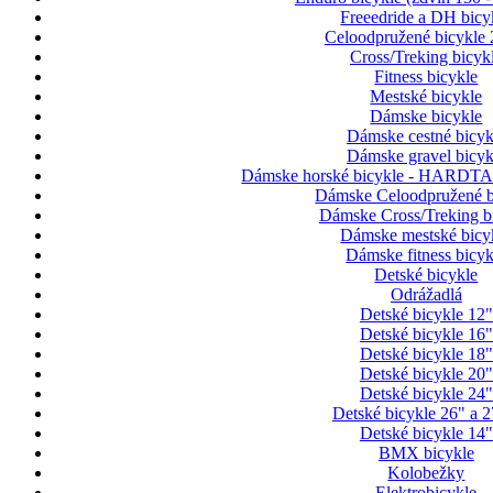
Freeedride a DH bicy
Celoodpružené bicykle 
Cross/Treking bicyk
Fitness bicykle
Mestské bicykle
Dámske bicykle
Dámske cestné bicyk
Dámske gravel bicyk
Dámske horské bicykle - HARDTAI
Dámske Celoodpružené b
Dámske Cross/Treking b
Dámske mestské bicy
Dámske fitness bicyk
Detské bicykle
Odrážadlá
Detské bicykle 12"
Detské bicykle 16"
Detské bicykle 18"
Detské bicykle 20"
Detské bicykle 24"
Detské bicykle 26" a 2
Detské bicykle 14"
BMX bicykle
Kolobežky
Elektrobicykle