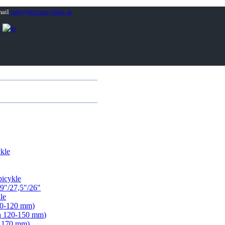
info@dolomitybike.sk
kle
bicykle
9"/27,5"/26"
le
00-120 mm)
ih 120-150 mm)
- 170 mm)