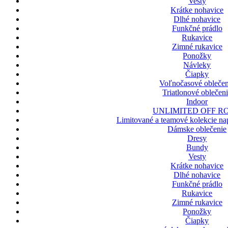
Vesty
Krátke nohavice
Dlhé nohavice
Funkčné prádlo
Rukavice
Zimné rukavice
Ponožky
Návleky
Čiapky
Voľnočasové oblečen
Triatlonové oblečen
Indoor
UNLIMITED OFF R
Limitované a teamové kolekcie nap
Dámske oblečenie
Dresy
Bundy
Vesty
Krátke nohavice
Dlhé nohavice
Funkčné prádlo
Rukavice
Zimné rukavice
Ponožky
Čiapky