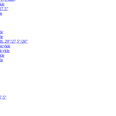
kle
27.5"
le
le
le
L 29"/27,5"/26"
icykle
icykle
kle
le
7,5"