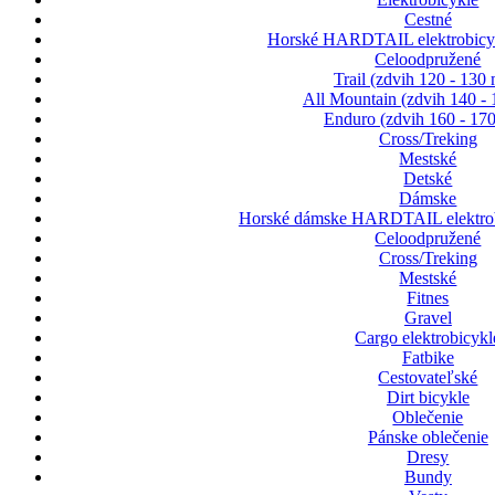
Cestné
Horské HARDTAIL elektrobicyk
Celoodpružené
Trail (zdvih 120 - 130
All Mountain (zdvih 140 -
Enduro (zdvih 160 - 17
Cross/Treking
Mestské
Detské
Dámske
Horské dámske HARDTAIL elektrob
Celoodpružené
Cross/Treking
Mestské
Fitnes
Gravel
Cargo elektrobicykl
Fatbike
Cestovateľské
Dirt bicykle
Oblečenie
Pánske oblečenie
Dresy
Bundy