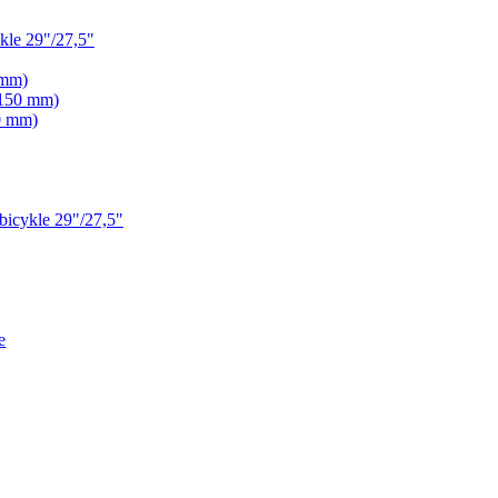
le 29"/27,5"
 mm)
 150 mm)
0 mm)
icykle 29"/27,5"
e