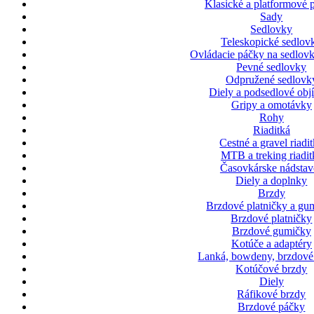
Klasické a platformové 
Sady
Sedlovky
Teleskopické sedlov
Ovládacie páčky na sedlovk
Pevné sedlovky
Odpružené sedlovk
Diely a podsedlové ob
Gripy a omotávky
Rohy
Riaditká
Cestné a gravel riadi
MTB a treking riadit
Časovkárske nádstav
Diely a doplnky
Brzdy
Brzdové platničky a gu
Brzdové platničky
Brzdové gumičky
Kotúče a adaptéry
Lanká, bowdeny, brzdové
Kotúčové brzdy
Diely
Ráfikové brzdy
Brzdové páčky