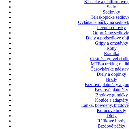
Klasické a platformové 
Sady
Sedlovky
Teleskopické sedlov
Ovládacie páčky na sedlovk
Pevné sedlovky
Odpružené sedlovk
Diely a podsedlové ob
Gripy a omotávky
Rohy
Riaditká
Cestné a gravel riadi
MTB a treking riadit
Časovkárske nádstav
Diely a doplnky
Brzdy
Brzdové platničky a gu
Brzdové platničky
Brzdové gumičky
Kotúče a adaptéry
Lanká, bowdeny, brzdové
Kotúčové brzdy
Diely
Ráfikové brzdy
Brzdové páčky