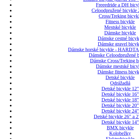
Freeedride a DH bicy
Celoodpružené bicykle 
Cross/Treking bicyk
Fitness bicykle
Mestské bicykle
Dámske bicykle
Dámske cestné bicyk
Dámske gravel bicyk
Dámske horské bicykle - HARDTAI
Dámske Celoodpružené b
Dámske Cross/Treking b
Dámske mestské bicy
Dámske fitness bicyk
Detské bicykle
Odrážadlá
Detské bicykle 12"
Detské bicykle 16"
Detské bicykle 18"
Detské bicykle 20"
Detské bicykle 24"
Detské bicykle 26" a 2
Detské bicykle 14"
BMX bicykle
Kolobežky
Elektrobicykle