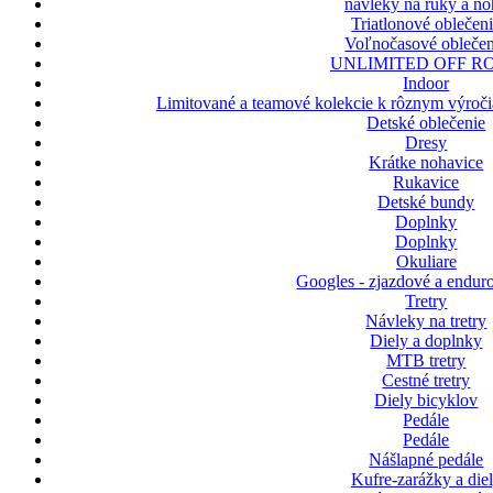
návleky na ruky a n
Triatlonové oblečen
Voľnočasové oblečen
UNLIMITED OFF R
Indoor
Limitované a teamové kolekcie k rôznym výroči
Detské oblečenie
Dresy
Krátke nohavice
Rukavice
Detské bundy
Doplnky
Doplnky
Okuliare
Googles - zjazdové a enduro
Tretry
Návleky na tretry
Diely a doplnky
MTB tretry
Cestné tretry
Diely bicyklov
Pedále
Pedále
Nášlapné pedále
Kufre-zarážky a die