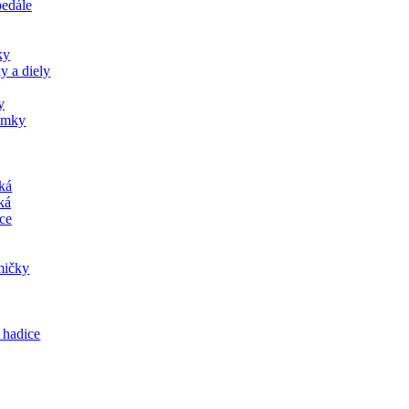
pedále
ky
y a diely
y
jímky
tká
ká
ce
mičky
 hadice