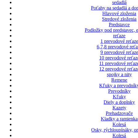
sedadlá
Poťahy na sedadlá a do
Hlavové zloženia
Stredové zloženia
Predstavce
Podložky pod predstavec, 
reťaze
1 prevodové reťaz
6,7,8 prevodové reťa
9 prevodové reťaz
10 prevodové reťaz
11 prevodové reťaz
12 prevodové reťaz
spojky a nity
Remene
Kľuky a prevodník
Prevodníky
Kľuky
Diely a doplnky
Kazety
Prehadzovače
Kladky a ramienka
Kolesá
Osky, rýchloupínáky, o
Kolesá