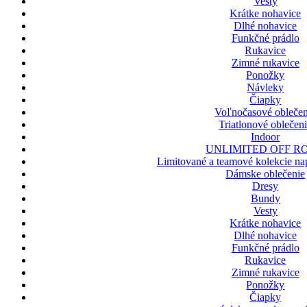
Vesty
Krátke nohavice
Dlhé nohavice
Funkčné prádlo
Rukavice
Zimné rukavice
Ponožky
Návleky
Čiapky
Voľnočasové oblečen
Triatlonové oblečen
Indoor
UNLIMITED OFF R
Limitované a teamové kolekcie nap
Dámske oblečenie
Dresy
Bundy
Vesty
Krátke nohavice
Dlhé nohavice
Funkčné prádlo
Rukavice
Zimné rukavice
Ponožky
Čiapky