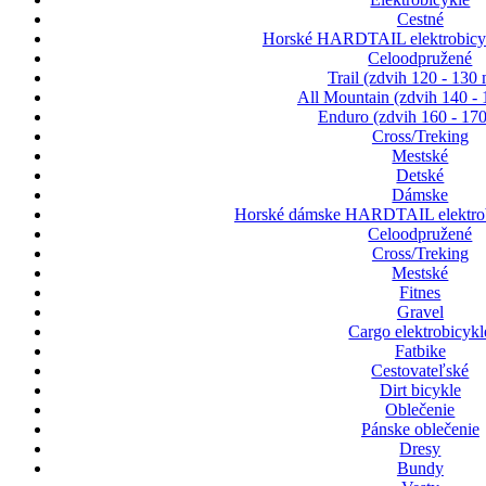
Cestné
Horské HARDTAIL elektrobicyk
Celoodpružené
Trail (zdvih 120 - 130
All Mountain (zdvih 140 -
Enduro (zdvih 160 - 17
Cross/Treking
Mestské
Detské
Dámske
Horské dámske HARDTAIL elektrob
Celoodpružené
Cross/Treking
Mestské
Fitnes
Gravel
Cargo elektrobicykl
Fatbike
Cestovateľské
Dirt bicykle
Oblečenie
Pánske oblečenie
Dresy
Bundy