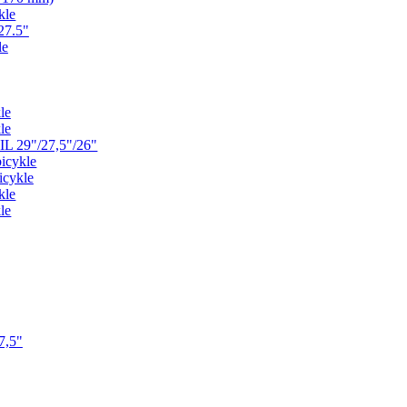
kle
27.5"
le
le
le
L 29"/27,5"/26"
icykle
icykle
kle
le
7,5"