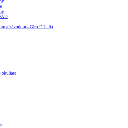
ohy
ie
ie
OAD
am a závodom - Giro D´Italia
 okuliare
ly