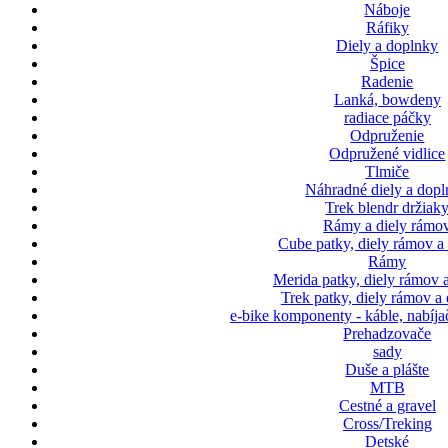
Náboje
Ráfiky
Diely a doplnky
Špice
Radenie
Lanká, bowdeny
radiace páčky
Odpruženie
Odpružené vidlice
Tlmiče
Náhradné diely a dop
Trek blendr držiak
Rámy a diely rámo
Cube patky, diely rámov a
Rámy
Merida patky, diely rámov 
Trek patky, diely rámov a
e-bike komponenty - káble, nabíja
Prehadzovače
sady
Duše a plášte
MTB
Cestné a gravel
Cross/Treking
Detské