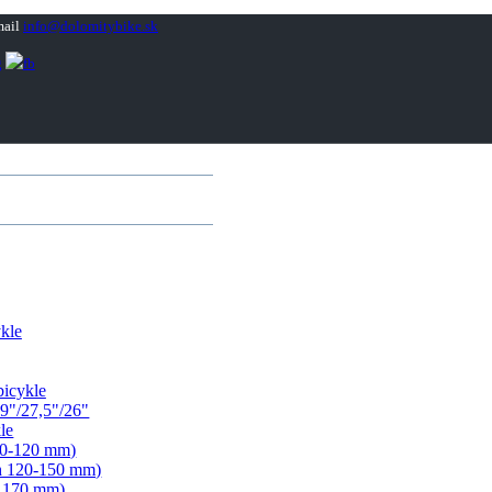
info@dolomitybike.sk
kle
bicykle
9"/27,5"/26"
le
00-120 mm)
ih 120-150 mm)
- 170 mm)