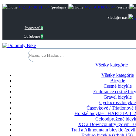
+421 37 38 11 584
(predajňa)
+421 910 88 66 44
(servis)
Sledujte nás
Porovnať
0
Obľúbené
0
Všetky kategórie
Všetky kategórie
Bicykle
Cestné bicykle
Endurance cestné bicy
Gravel bicykle
Cyclocross bicykle
Časovkové / Triatlonové 
Horské bicykle - HARDTAIL 2
Celoodpružené bicyk
XC a Downcountry (zdvih 1
Trail a Allmountain bicykle (zdv
Enduro bicykle (zdvih 150 