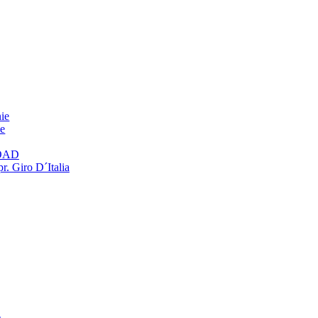
ie
ie
OAD
r. Giro D´Italia