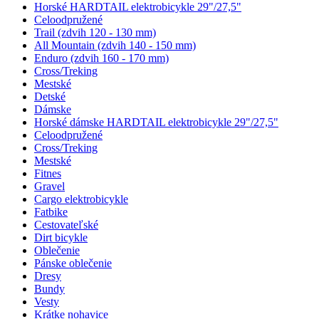
Horské HARDTAIL elektrobicykle 29"/27,5"
Celoodpružené
Trail (zdvih 120 - 130 mm)
All Mountain (zdvih 140 - 150 mm)
Enduro (zdvih 160 - 170 mm)
Cross/Treking
Mestské
Detské
Dámske
Horské dámske HARDTAIL elektrobicykle 29"/27,5"
Celoodpružené
Cross/Treking
Mestské
Fitnes
Gravel
Cargo elektrobicykle
Fatbike
Cestovateľské
Dirt bicykle
Oblečenie
Pánske oblečenie
Dresy
Bundy
Vesty
Krátke nohavice