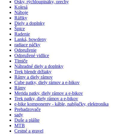
Osky, rýchloupínáky, orechy
Kolesá
Náboje
Ráfiky
Diely a doplnky
Špice
Radenie
Lanká, bowdeny
radiace páčky
Odpruženie
Odpružené vidlice
Tlmiče
Náhradné diely a doplnky
Trek blendr držiaky
Rámy a diely rámov
Cube patky, diely rámov a e-bikov
Rámy
Merida patky, diely rámov a e-bikov
Trek patky, diely rámov a e-bikov
e-bike komponenty - káble, nabíjačky, elektronika
Prehadzovače
sady
Duše a plášte
MTB
Cestné a gravel