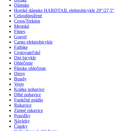
Dámske
Horské dámske HARDTAIL elektrobicykle 29"/27,5"
Celoodpružené
Cross/Treking
Mestské
Fitnes
Gravel
Cargo elektrobicykle
Fatbike
Cestovateľské
Dirt bicykle
Oblečenie
Pánske oblečenie
Dresy
Bundy
Vesty
Krátke nohavice
Dlhé nohavice
Funkčné prádlo
Rukavice
Zimné rukavice
Ponožky
Návleky
Čiapky