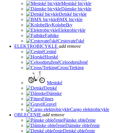
Mestské bicykle
Dámske bicykle
Detské bicykle
BMX bicykle
Kolobežky
Elektrobicykle
Fatbike
Cestovateľské
ELEKTROBICYKLE
add
remove
Cestné
Horské
Celoodpružené
Cross/Treking
Mestské
Detské
Dámske
Fitnes
Gravel
Cargo elektrobicykle
OBLEČENIE
add
remove
Pánske oblečenie
Dámske oblečenie
Detské oblečenie