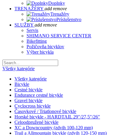
Doplnky
TRENAŽÉRY
add
remove
Trenažéry
Príslušenstvo
SLUŽBY
add
remove
Servis
SHIMANO SERVICE CENTER
Bikefitting
Požičovňa bicyklov
Výber bicykla
Všetky kategórie
Všetky kategórie
Bicykle
Cestné bicykle
Endurance cestné bicykle
Gravel bicykle
Cyclocross bicykle
Časovkové / Triatlonové bicykle
Horské bicykle - HARDTAIL 29"/27,5"/26"
Celoodpružené bicykle
XC a Downcountry (zdvih 100-120 mm)
Trail a Allmountain bicykle (zdvih 120-150 mm)