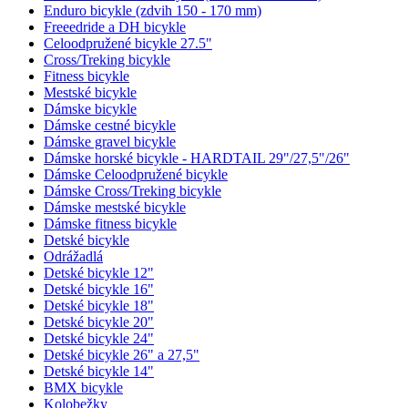
Enduro bicykle (zdvih 150 - 170 mm)
Freeedride a DH bicykle
Celoodpružené bicykle 27.5"
Cross/Treking bicykle
Fitness bicykle
Mestské bicykle
Dámske bicykle
Dámske cestné bicykle
Dámske gravel bicykle
Dámske horské bicykle - HARDTAIL 29"/27,5"/26"
Dámske Celoodpružené bicykle
Dámske Cross/Treking bicykle
Dámske mestské bicykle
Dámske fitness bicykle
Detské bicykle
Odrážadlá
Detské bicykle 12"
Detské bicykle 16"
Detské bicykle 18"
Detské bicykle 20"
Detské bicykle 24"
Detské bicykle 26" a 27,5"
Detské bicykle 14"
BMX bicykle
Kolobežky