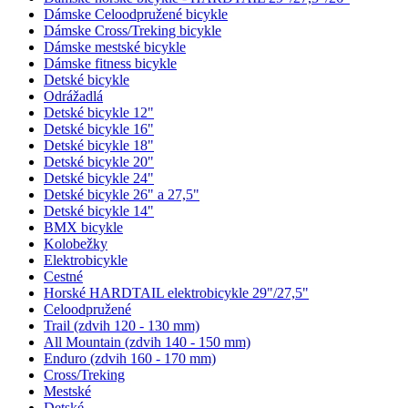
Dámske Celoodpružené bicykle
Dámske Cross/Treking bicykle
Dámske mestské bicykle
Dámske fitness bicykle
Detské bicykle
Odrážadlá
Detské bicykle 12"
Detské bicykle 16"
Detské bicykle 18"
Detské bicykle 20"
Detské bicykle 24"
Detské bicykle 26" a 27,5"
Detské bicykle 14"
BMX bicykle
Kolobežky
Elektrobicykle
Cestné
Horské HARDTAIL elektrobicykle 29"/27,5"
Celoodpružené
Trail (zdvih 120 - 130 mm)
All Mountain (zdvih 140 - 150 mm)
Enduro (zdvih 160 - 170 mm)
Cross/Treking
Mestské
Detské