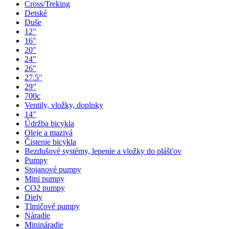
Cross/Treking
Detské
Duše
12"
16"
20"
24"
26"
27.5"
29"
700c
Ventily, vložky, doplnky
14"
Údržba bicykla
Oleje a mazivá
Čistenie bicykla
Bezdušové systémy, lepenie a vložky do plášťov
Pumpy
Stojanové pumpy
Mini pumpy
CO2 pumpy
Diely
Tlmičové pumpy
Náradie
Minináradie