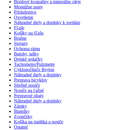
Brzdové kvapaliny a minerálne oleje
Montážne pasty
Príslušentvo
Osvetlenie
Náhradné diely a doplnky k svetlám
Fľaše
Košíky na fľašu
Brašne
Stojany
Ochrana rámu
Batohy, tašky
Detské sedačky
Tachometre/Pulzmetre
Cyklopočítače Bryton
Náhradné diely a doplnky
Preprava bicyklov
Strešné nosiče
Nosiče na ťažné
Prepravné obaly
Náhradné diely a doplnky
Zámky
Blatníky
Zvončeky
Košíka na riaditká a nosiče
Ostatné