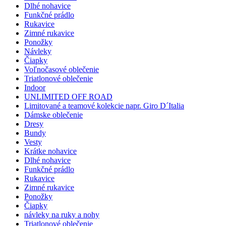
Dlhé nohavice
Funkčné prádlo
Rukavice
Zimné rukavice
Ponožky
Návleky
Čiapky
Voľnočasové oblečenie
Triatlonové oblečenie
Indoor
UNLIMITED OFF ROAD
Limitované a teamové kolekcie napr. Giro D´Italia
Dámske oblečenie
Dresy
Bundy
Vesty
Krátke nohavice
Dlhé nohavice
Funkčné prádlo
Rukavice
Zimné rukavice
Ponožky
Čiapky
návleky na ruky a nohy
Triatlonové oblečenie