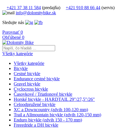
+421 37 38 11 584
(predajňa)
+421 910 88 66 44
(servis)
info@dolomitybike.sk
Sledujte nás
Porovnať
0
Obľúbené
0
Všetky kategórie
Všetky kategórie
Bicykle
Cestné bicykle
Endurance cestné bicykle
Gravel bicykle
Cyclocross bicykle
Časovkové / Triatlonové bicykle
Horské bicykle - HARDTAIL 29"/27,5"/26"
Celoodpružené bicykle
XC a Downcountry (zdvih 100-120 mm)
Trail a Allmountain bicykle (zdvih 120-150 mm)
Enduro bicykle (zdvih 150 - 170 mm)
Freeedride a DH bicykle