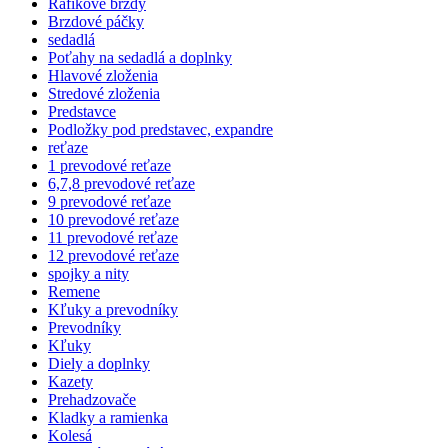
Ráfikové brzdy
Brzdové páčky
sedadlá
Poťahy na sedadlá a doplnky
Hlavové zloženia
Stredové zloženia
Predstavce
Podložky pod predstavec, expandre
reťaze
1 prevodové reťaze
6,7,8 prevodové reťaze
9 prevodové reťaze
10 prevodové reťaze
11 prevodové reťaze
12 prevodové reťaze
spojky a nity
Remene
Kľuky a prevodníky
Prevodníky
Kľuky
Diely a doplnky
Kazety
Prehadzovače
Kladky a ramienka
Kolesá