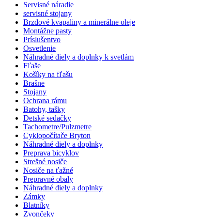
Servisné náradie
servisné stojany
Brzdové kvapaliny a minerálne oleje
Montážne pasty
Príslušentvo
Osvetlenie
Náhradné diely a doplnky k svetlám
Fľaše
Košíky na fľašu
Brašne
Stojany
Ochrana rámu
Batohy, tašky
Detské sedačky
Tachometre/Pulzmetre
Cyklopočítače Bryton
Náhradné diely a doplnky
Preprava bicyklov
Strešné nosiče
Nosiče na ťažné
Prepravné obaly
Náhradné diely a doplnky
Zámky
Blatníky
Zvončeky