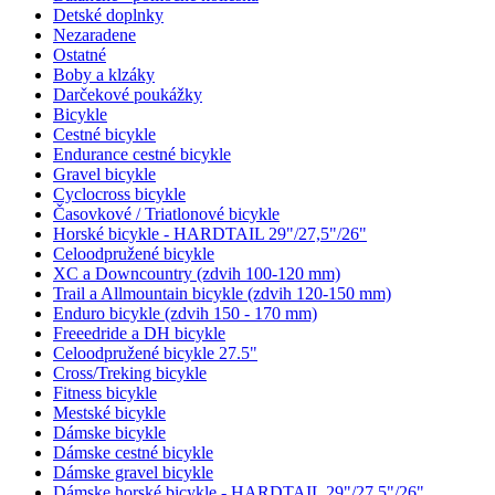
Detské doplnky
Nezaradene
Ostatné
Boby a klzáky
Darčekové poukážky
Bicykle
Cestné bicykle
Endurance cestné bicykle
Gravel bicykle
Cyclocross bicykle
Časovkové / Triatlonové bicykle
Horské bicykle - HARDTAIL 29"/27,5"/26"
Celoodpružené bicykle
XC a Downcountry (zdvih 100-120 mm)
Trail a Allmountain bicykle (zdvih 120-150 mm)
Enduro bicykle (zdvih 150 - 170 mm)
Freeedride a DH bicykle
Celoodpružené bicykle 27.5"
Cross/Treking bicykle
Fitness bicykle
Mestské bicykle
Dámske bicykle
Dámske cestné bicykle
Dámske gravel bicykle
Dámske horské bicykle - HARDTAIL 29"/27,5"/26"