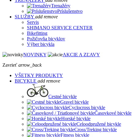
TRENAŽÉRY
add
remove
Trenažéry
Príslušenstvo
SLUŽBY
add
remove
Servis
SHIMANO SERVICE CENTER
Bikefitting
Požičovňa bicyklov
Výber bicykla
NOVINKY
AKCIE A ZĽAVY
Zavrieť
arrow_back
VŠETKY PRODUKTY
BICYKLE
add
remove
Cestné bicykle
Gravel bicykle
Cyclocross bicykle
Časovkové bicykle
Horské bicykle
Celoodpružené bicykle
Cross/Treking bicykle
Fitness bicykle