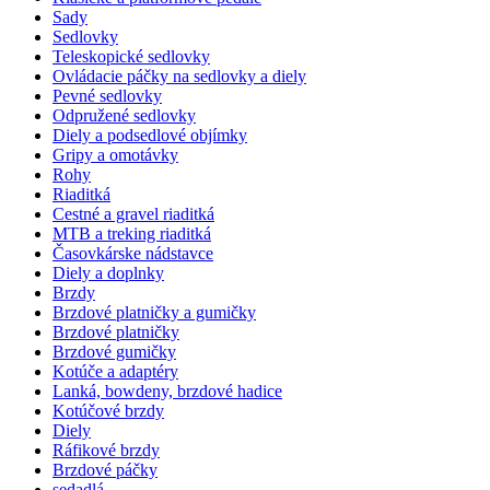
Sady
Sedlovky
Teleskopické sedlovky
Ovládacie páčky na sedlovky a diely
Pevné sedlovky
Odpružené sedlovky
Diely a podsedlové objímky
Gripy a omotávky
Rohy
Riaditká
Cestné a gravel riaditká
MTB a treking riaditká
Časovkárske nádstavce
Diely a doplnky
Brzdy
Brzdové platničky a gumičky
Brzdové platničky
Brzdové gumičky
Kotúče a adaptéry
Lanká, bowdeny, brzdové hadice
Kotúčové brzdy
Diely
Ráfikové brzdy
Brzdové páčky
sedadlá