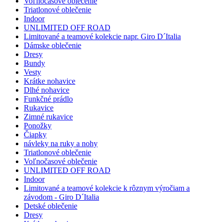
Voľnočasové oblečenie
Triatlonové oblečenie
Indoor
UNLIMITED OFF ROAD
Limitované a teamové kolekcie napr. Giro D´Italia
Dámske oblečenie
Dresy
Bundy
Vesty
Krátke nohavice
Dlhé nohavice
Funkčné prádlo
Rukavice
Zimné rukavice
Ponožky
Čiapky
návleky na ruky a nohy
Triatlonové oblečenie
Voľnočasové oblečenie
UNLIMITED OFF ROAD
Indoor
Limitované a teamové kolekcie k rôznym výročiam a
závodom - Giro D´Italia
Detské oblečenie
Dresy