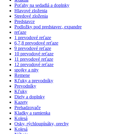
Poťahy na sedadlá a doplnky
Hlavové zloženia
Stredové zloženia
Predstavce
Podložky pod predstavec, expandre
reťaze
1 prevodové reťaze
6,7,8 prevodové reťaze
9 prevodové reťaze
10 prevodové reťaze
11 prevodové reťaze
12 prevodové reťaze
spojky a nity
Remene
Kľuky a prevodníky
Prevodníky
Kľuky
Diely a doplnky
Kazety
Prehadzovače
Kladky a ramienka
Kolesá
Osky, rýchloupínáky, orechy
Kolesá