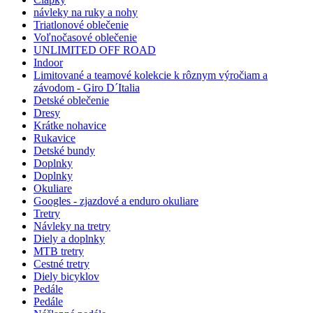
návleky na ruky a nohy
Triatlonové oblečenie
Voľnočasové oblečenie
UNLIMITED OFF ROAD
Indoor
Limitované a teamové kolekcie k rôznym výročiam a
závodom - Giro D´Italia
Detské oblečenie
Dresy
Krátke nohavice
Rukavice
Detské bundy
Doplnky
Doplnky
Okuliare
Googles - zjazdové a enduro okuliare
Tretry
Návleky na tretry
Diely a doplnky
MTB tretry
Cestné tretry
Diely bicyklov
Pedále
Pedále