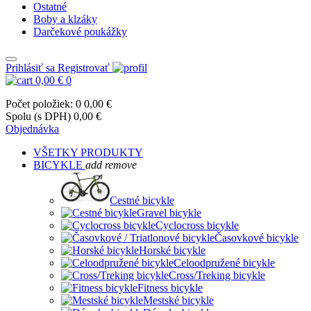
Ostatné
Boby a klzáky
Darčekové poukážky
Prihlásiť sa
Registrovať
0,00 €
0
Počet položiek: 0
0,00 €
Spolu (s DPH)
0,00 €
Objednávka
VŠETKY PRODUKTY
BICYKLE
add
remove
Cestné bicykle
Gravel bicykle
Cyclocross bicykle
Časovkové bicykle
Horské bicykle
Celoodpružené bicykle
Cross/Treking bicykle
Fitness bicykle
Mestské bicykle