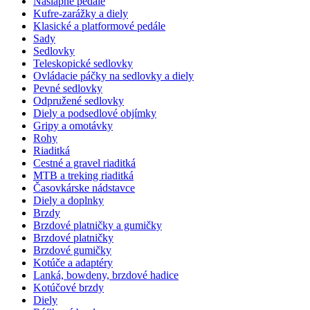
Nášlapné pedále
Kufre-zarážky a diely
Klasické a platformové pedále
Sady
Sedlovky
Teleskopické sedlovky
Ovládacie páčky na sedlovky a diely
Pevné sedlovky
Odpružené sedlovky
Diely a podsedlové objímky
Gripy a omotávky
Rohy
Riaditká
Cestné a gravel riaditká
MTB a treking riaditká
Časovkárske nádstavce
Diely a doplnky
Brzdy
Brzdové platničky a gumičky
Brzdové platničky
Brzdové gumičky
Kotúče a adaptéry
Lanká, bowdeny, brzdové hadice
Kotúčové brzdy
Diely