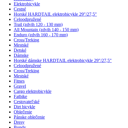
Elektrobicykle
Cestné
Horské HARDTAIL elektrobicykle 29"/27,5"
Celoodpružené
Trail (zdvih 120 - 130 mm)
All Mountain (zdvih 140 - 150 mm)
Enduro (zdvih 160 - 170 mm)
Cross/Treking
Mestské
Detské
Dámske
Horské dámske HARDTAIL elektrobicykle 29"/27,5"
Celoodpružené
Cross/Treking
Mestské
Fitnes
Gravel
Cargo elektrobicykle
Fatbike
Cestovateľské
Dirt bicykle
Oblečenie
Pánske oblečenie
Dresy
Bundy