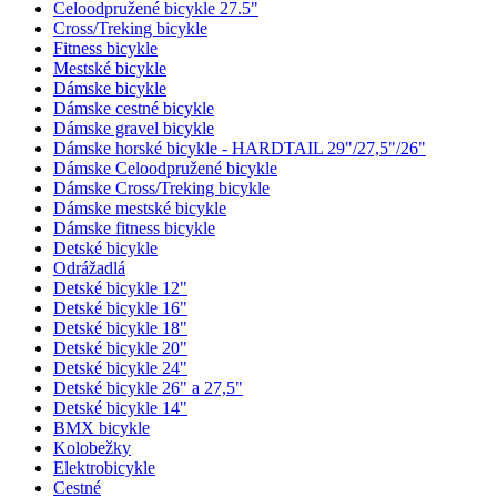
Celoodpružené bicykle 27.5"
Cross/Treking bicykle
Fitness bicykle
Mestské bicykle
Dámske bicykle
Dámske cestné bicykle
Dámske gravel bicykle
Dámske horské bicykle - HARDTAIL 29"/27,5"/26"
Dámske Celoodpružené bicykle
Dámske Cross/Treking bicykle
Dámske mestské bicykle
Dámske fitness bicykle
Detské bicykle
Odrážadlá
Detské bicykle 12"
Detské bicykle 16"
Detské bicykle 18"
Detské bicykle 20"
Detské bicykle 24"
Detské bicykle 26" a 27,5"
Detské bicykle 14"
BMX bicykle
Kolobežky
Elektrobicykle
Cestné