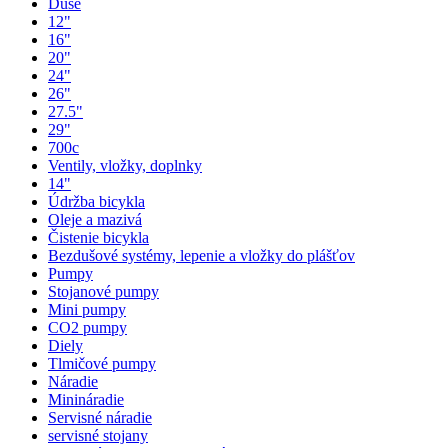
Duše
12"
16"
20"
24"
26"
27.5"
29"
700c
Ventily, vložky, doplnky
14"
Údržba bicykla
Oleje a mazivá
Čistenie bicykla
Bezdušové systémy, lepenie a vložky do plášťov
Pumpy
Stojanové pumpy
Mini pumpy
CO2 pumpy
Diely
Tlmičové pumpy
Náradie
Minináradie
Servisné náradie
servisné stojany