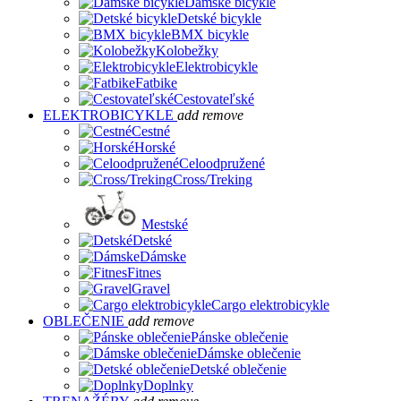
Dámske bicykle
Detské bicykle
BMX bicykle
Kolobežky
Elektrobicykle
Fatbike
Cestovateľské
ELEKTROBICYKLE
add
remove
Cestné
Horské
Celoodpružené
Cross/Treking
Mestské
Detské
Dámske
Fitnes
Gravel
Cargo elektrobicykle
OBLEČENIE
add
remove
Pánske oblečenie
Dámske oblečenie
Detské oblečenie
Doplnky