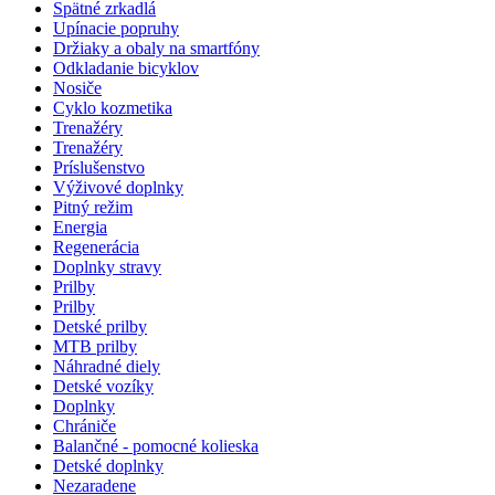
Spätné zrkadlá
Upínacie popruhy
Držiaky a obaly na smartfóny
Odkladanie bicyklov
Nosiče
Cyklo kozmetika
Trenažéry
Trenažéry
Príslušenstvo
Výživové doplnky
Pitný režim
Energia
Regenerácia
Doplnky stravy
Prilby
Prilby
Detské prilby
MTB prilby
Náhradné diely
Detské vozíky
Doplnky
Chrániče
Balančné - pomocné kolieska
Detské doplnky
Nezaradene