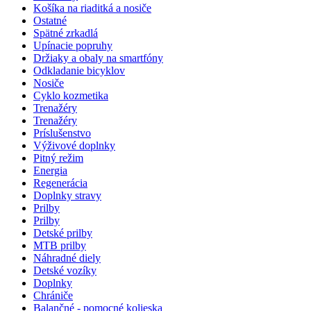
Košíka na riaditká a nosiče
Ostatné
Spätné zrkadlá
Upínacie popruhy
Držiaky a obaly na smartfóny
Odkladanie bicyklov
Nosiče
Cyklo kozmetika
Trenažéry
Trenažéry
Príslušenstvo
Výživové doplnky
Pitný režim
Energia
Regenerácia
Doplnky stravy
Prilby
Prilby
Detské prilby
MTB prilby
Náhradné diely
Detské vozíky
Doplnky
Chrániče
Balančné - pomocné kolieska