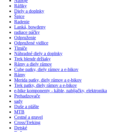
Náboje
Ráfiky
Diely a doplnky
Špice
Radenie
Lanká, bowdeny
radiace páčky
Odpruženie
Odpružené vidlice
Tlmiče
Náhradné diely a doplnky
Trek blendr držiaky
Rámy a diely rámov
Cube patky, diely rámov a e-bikov
Rámy
Merida patky, diely rámov a e-bikov
Trek patky, diely rámov a e-bikov
e-bike komponenty - káble, nabíjačky, elektronika
Prehadzovače
sady
Duše a plášte
MTB
Cestné a gravel
Cross/Treking
Detské