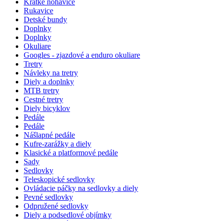
Krátke nohavice
Rukavice
Detské bundy
Doplnky
Doplnky
Okuliare
Googles - zjazdové a enduro okuliare
Tretry
Návleky na tretry
Diely a doplnky
MTB tretry
Cestné tretry
Diely bicyklov
Pedále
Pedále
Nášlapné pedále
Kufre-zarážky a diely
Klasické a platformové pedále
Sady
Sedlovky
Teleskopické sedlovky
Ovládacie páčky na sedlovky a diely
Pevné sedlovky
Odpružené sedlovky
Diely a podsedlové objímky