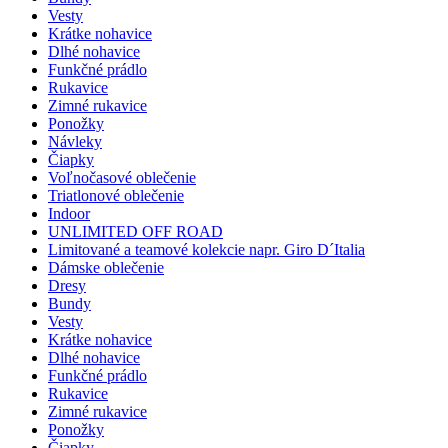
Vesty
Krátke nohavice
Dlhé nohavice
Funkčné prádlo
Rukavice
Zimné rukavice
Ponožky
Návleky
Čiapky
Voľnočasové oblečenie
Triatlonové oblečenie
Indoor
UNLIMITED OFF ROAD
Limitované a teamové kolekcie napr. Giro D´Italia
Dámske oblečenie
Dresy
Bundy
Vesty
Krátke nohavice
Dlhé nohavice
Funkčné prádlo
Rukavice
Zimné rukavice
Ponožky
Čiapky