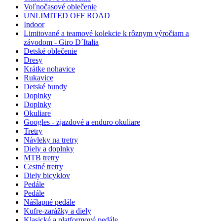
Voľnočasové oblečenie
UNLIMITED OFF ROAD
Indoor
Limitované a teamové kolekcie k rôznym výročiam a
závodom - Giro D´Italia
Detské oblečenie
Dresy
Krátke nohavice
Rukavice
Detské bundy
Doplnky
Doplnky
Okuliare
Googles - zjazdové a enduro okuliare
Tretry
Návleky na tretry
Diely a doplnky
MTB tretry
Cestné tretry
Diely bicyklov
Pedále
Pedále
Nášlapné pedále
Kufre-zarážky a diely
Klasické a platformové pedále