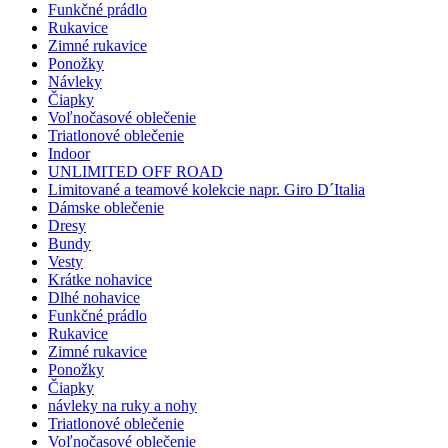
Funkčné prádlo
Rukavice
Zimné rukavice
Ponožky
Návleky
Čiapky
Voľnočasové oblečenie
Triatlonové oblečenie
Indoor
UNLIMITED OFF ROAD
Limitované a teamové kolekcie napr. Giro D´Italia
Dámske oblečenie
Dresy
Bundy
Vesty
Krátke nohavice
Dlhé nohavice
Funkčné prádlo
Rukavice
Zimné rukavice
Ponožky
Čiapky
návleky na ruky a nohy
Triatlonové oblečenie
Voľnočasové oblečenie