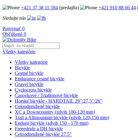
+421 37 38 11 584
(predajňa)
+421 910 88 66 44
(
Sledujte nás
Porovnať
0
Obľúbené
0
Všetky kategórie
Všetky kategórie
Bicykle
Cestné bicykle
Endurance cestné bicykle
Gravel bicykle
Cyclocross bicykle
Časovkové / Triatlonové bicykle
Horské bicykle - HARDTAIL 29"/27,5"/26"
Celoodpružené bicykle
XC a Downcountry (zdvih 100-120 mm)
Trail a Allmountain bicykle (zdvih 120-150 mm)
Enduro bicykle (zdvih 150 - 170 mm)
Freeedride a DH bicykle
Celoodpružené bicykle 27.5"