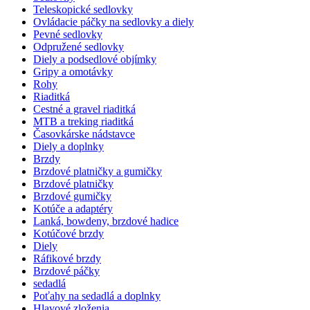
Teleskopické sedlovky
Ovládacie páčky na sedlovky a diely
Pevné sedlovky
Odpružené sedlovky
Diely a podsedlové objímky
Gripy a omotávky
Rohy
Riaditká
Cestné a gravel riaditká
MTB a treking riaditká
Časovkárske nádstavce
Diely a doplnky
Brzdy
Brzdové platničky a gumičky
Brzdové platničky
Brzdové gumičky
Kotúče a adaptéry
Lanká, bowdeny, brzdové hadice
Kotúčové brzdy
Diely
Ráfikové brzdy
Brzdové páčky
sedadlá
Poťahy na sedadlá a doplnky
Hlavové zloženia