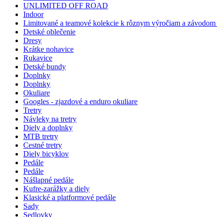
UNLIMITED OFF ROAD
Indoor
Limitované a teamové kolekcie k rôznym výročiam a závodom -
Detské oblečenie
Dresy
Krátke nohavice
Rukavice
Detské bundy
Doplnky
Doplnky
Okuliare
Googles - zjazdové a enduro okuliare
Tretry
Návleky na tretry
Diely a doplnky
MTB tretry
Cestné tretry
Diely bicyklov
Pedále
Pedále
Nášlapné pedále
Kufre-zarážky a diely
Klasické a platformové pedále
Sady
Sedlovky