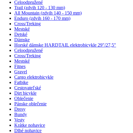
Celoodpružené
Trail (zdvih 120 - 130 mm)
All Mountain (zdvih 140 - 150 mm)
Enduro (zdvih 160 - 170 mm)
Cross/Treking
Mestské
Detské
Dámske
Horské dámske HARDTAIL elektrobicykle 29"/27,5"
Celoodpružené
Cross/Treking
Mestské
Fitnes
Gravel
Cargo elektrobicykle
Fatbike
Cestovateľské
Dirt bicykle
Oblečenie
Pánske oblečenie
Dresy
Bundy
Vesty
Krátke nohavice
Dlhé nohavice