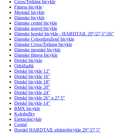
Cross/Treking bicykle
Fitness bicykle
Mestské bicykle
Dámske bicykle
Dámske cestné bicykle
Dámske gravel bicykle
Dámske horské bicykle - HARDTAIL 29"/27,5"/26"
Dámske Celoodpružené bicykle
Dámske Cross/Treking bicykle
Dámske mestské bicykle
Dámske fitness bicykle
Detské bicykle
Odrážadlá
Detské bicykle 12"
Detské bicykle 16"
Detské bicykle 18"
Detské bicykle 20"
Detské bicykle 24"
Detské bicykle 26" a 27,5"
Detské bicykle 14"
BMX bicykle
Kolobežky
Elektrobicykle
Cestné
Horské HARDTAIL elektrobicykle 29"/27,5"