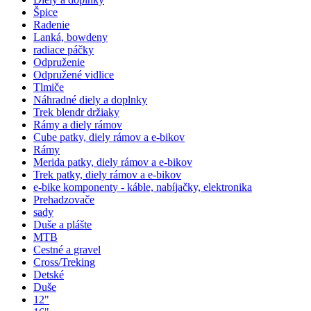
Špice
Radenie
Lanká, bowdeny
radiace páčky
Odpruženie
Odpružené vidlice
Tlmiče
Náhradné diely a doplnky
Trek blendr držiaky
Rámy a diely rámov
Cube patky, diely rámov a e-bikov
Rámy
Merida patky, diely rámov a e-bikov
Trek patky, diely rámov a e-bikov
e-bike komponenty - káble, nabíjačky, elektronika
Prehadzovače
sady
Duše a plášte
MTB
Cestné a gravel
Cross/Treking
Detské
Duše
12"