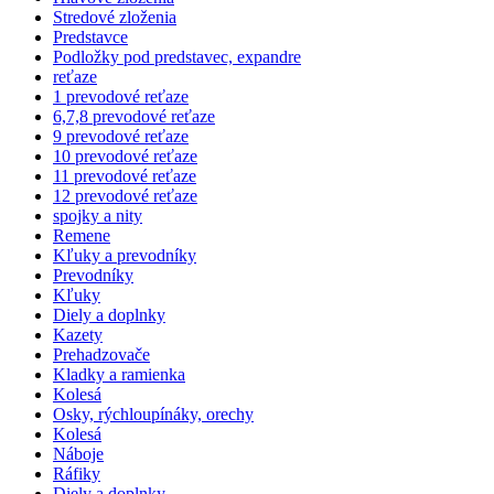
Stredové zloženia
Predstavce
Podložky pod predstavec, expandre
reťaze
1 prevodové reťaze
6,7,8 prevodové reťaze
9 prevodové reťaze
10 prevodové reťaze
11 prevodové reťaze
12 prevodové reťaze
spojky a nity
Remene
Kľuky a prevodníky
Prevodníky
Kľuky
Diely a doplnky
Kazety
Prehadzovače
Kladky a ramienka
Kolesá
Osky, rýchloupínáky, orechy
Kolesá
Náboje
Ráfiky
Diely a doplnky