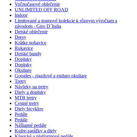
Voľnočasové oblečenie
UNLIMITED OFF ROAD
Indoor
Limitované a teamové kolekcie k rôznym výročiam a
závodom - Giro D´Italia
Detské oblečenie
Dresy
Krátke nohavice
Rukavice
Detské bundy
Doplnky
Doplnky
Okuliare
Googles - zjazdové a enduro okuliare
Tretry
Návleky na tretry
Diely a doplnky
MTB tretry
Cestné tretry
Diely bicyklov
Pedále
Pedále
Nášlapné pedále
Kufre-zarážky a diely
Klasické a platformové pedále