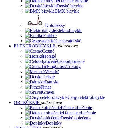
Dámske bicykle
Detské bicykle
BMX bicykle
Kolobežky
Elektrobicykle
Fatbike
Cestovateľské
ELEKTROBICYKLE
add
remove
Cestné
Horské
Celoodpružené
Cross/Treking
Mestské
Detské
Dámske
Fitnes
Gravel
Cargo elektrobicykle
OBLEČENIE
add
remove
Pánske oblečenie
Dámske oblečenie
Detské oblečenie
Doplnky