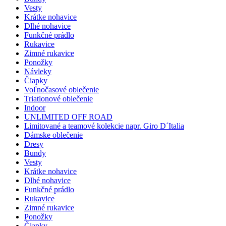
Vesty
Krátke nohavice
Dlhé nohavice
Funkčné prádlo
Rukavice
Zimné rukavice
Ponožky
Návleky
Čiapky
Voľnočasové oblečenie
Triatlonové oblečenie
Indoor
UNLIMITED OFF ROAD
Limitované a teamové kolekcie napr. Giro D´Italia
Dámske oblečenie
Dresy
Bundy
Vesty
Krátke nohavice
Dlhé nohavice
Funkčné prádlo
Rukavice
Zimné rukavice
Ponožky
Čiapky