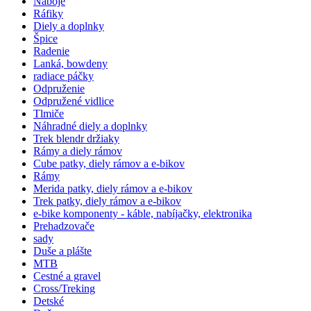
Náboje
Ráfiky
Diely a doplnky
Špice
Radenie
Lanká, bowdeny
radiace páčky
Odpruženie
Odpružené vidlice
Tlmiče
Náhradné diely a doplnky
Trek blendr držiaky
Rámy a diely rámov
Cube patky, diely rámov a e-bikov
Rámy
Merida patky, diely rámov a e-bikov
Trek patky, diely rámov a e-bikov
e-bike komponenty - káble, nabíjačky, elektronika
Prehadzovače
sady
Duše a plášte
MTB
Cestné a gravel
Cross/Treking
Detské