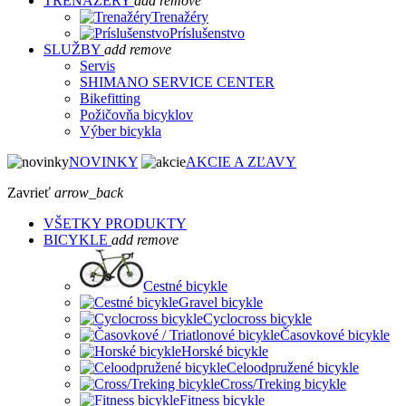
TRENAŽÉRY
add
remove
Trenažéry
Príslušenstvo
SLUŽBY
add
remove
Servis
SHIMANO SERVICE CENTER
Bikefitting
Požičovňa bicyklov
Výber bicykla
NOVINKY
AKCIE A ZĽAVY
Zavrieť
arrow_back
VŠETKY PRODUKTY
BICYKLE
add
remove
Cestné bicykle
Gravel bicykle
Cyclocross bicykle
Časovkové bicykle
Horské bicykle
Celoodpružené bicykle
Cross/Treking bicykle
Fitness bicykle