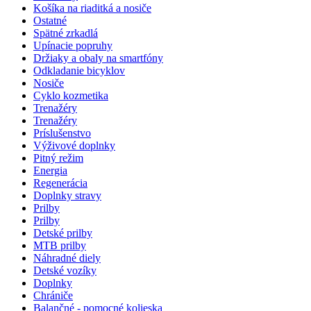
Košíka na riaditká a nosiče
Ostatné
Spätné zrkadlá
Upínacie popruhy
Držiaky a obaly na smartfóny
Odkladanie bicyklov
Nosiče
Cyklo kozmetika
Trenažéry
Trenažéry
Príslušenstvo
Výživové doplnky
Pitný režim
Energia
Regenerácia
Doplnky stravy
Prilby
Prilby
Detské prilby
MTB prilby
Náhradné diely
Detské vozíky
Doplnky
Chrániče
Balančné - pomocné kolieska