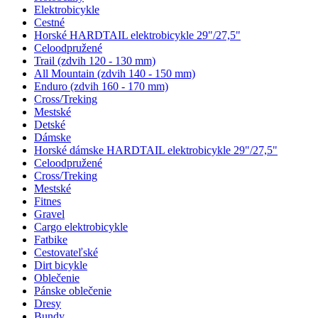
Elektrobicykle
Cestné
Horské HARDTAIL elektrobicykle 29"/27,5"
Celoodpružené
Trail (zdvih 120 - 130 mm)
All Mountain (zdvih 140 - 150 mm)
Enduro (zdvih 160 - 170 mm)
Cross/Treking
Mestské
Detské
Dámske
Horské dámske HARDTAIL elektrobicykle 29"/27,5"
Celoodpružené
Cross/Treking
Mestské
Fitnes
Gravel
Cargo elektrobicykle
Fatbike
Cestovateľské
Dirt bicykle
Oblečenie
Pánske oblečenie
Dresy
Bundy