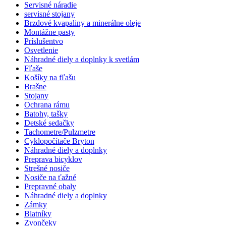
Servisné náradie
servisné stojany
Brzdové kvapaliny a minerálne oleje
Montážne pasty
Príslušentvo
Osvetlenie
Náhradné diely a doplnky k svetlám
Fľaše
Košíky na fľašu
Brašne
Stojany
Ochrana rámu
Batohy, tašky
Detské sedačky
Tachometre/Pulzmetre
Cyklopočítače Bryton
Náhradné diely a doplnky
Preprava bicyklov
Strešné nosiče
Nosiče na ťažné
Prepravné obaly
Náhradné diely a doplnky
Zámky
Blatníky
Zvončeky