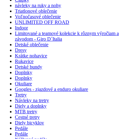
návleky na ruky a nohy
Triatlonové oblečenie
Voľnočasové oblečenie
UNLIMITED OFF ROAD
Indoor
Limitované a teamové kolekcie k rôznym výročiam a
závodom - Giro D´Italia
Detské oblečenie
Dresy
Krátke nohavice
Rukavice
Detské bundy
Doplnky
Doplnky
Okuliare
Googles - zjazdové a enduro okuliare
Tretry
Návleky na tretry
Diely a doplnky
MTB tretry
Cestné tretry
Diely bicyklov
Pedále
Pedále