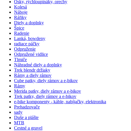
Osky, rýchloupínáky, orechy
Kolesá
Náboje
Ráfiky
Diely a doplnky
Špice
Radenie
Lanká, bowdeny
radiace páčky
Odpruženie
Odpružené vidlice
Tlmiče
Náhradné diely a doplnky
Trek blendr držiaky
Rámy a diely rámov
Cube patky, diely rámov a e-bikov
Rámy
Merida patky, diely rámov a e-bikov
Trek patky, diely rámov a e-bikov
e-bike komponenty - káble, nabíjačky, elektronika
Prehadzovače
sady
Duše a plášte
MTB
Cestné a gravel