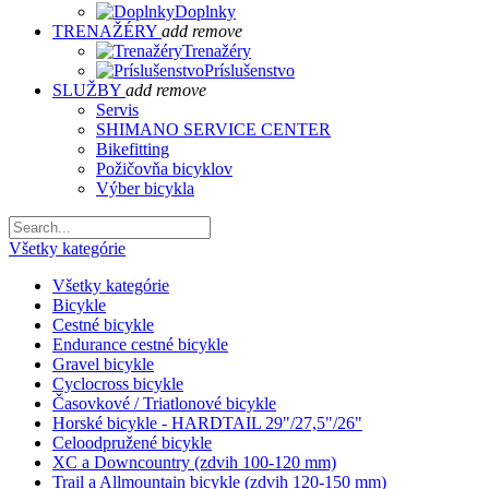
Doplnky
TRENAŽÉRY
add
remove
Trenažéry
Príslušenstvo
SLUŽBY
add
remove
Servis
SHIMANO SERVICE CENTER
Bikefitting
Požičovňa bicyklov
Výber bicykla
Všetky kategórie
Všetky kategórie
Bicykle
Cestné bicykle
Endurance cestné bicykle
Gravel bicykle
Cyclocross bicykle
Časovkové / Triatlonové bicykle
Horské bicykle - HARDTAIL 29"/27,5"/26"
Celoodpružené bicykle
XC a Downcountry (zdvih 100-120 mm)
Trail a Allmountain bicykle (zdvih 120-150 mm)