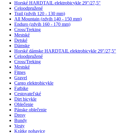
Horské HARDTAIL elektrobicykle 29"/27,5"
Celoodpružené
Trail (zdvih 120 - 130 mm)
All Mountain (zdvih 140 - 150 mm)
Enduro (zdvih 160 - 170 mm)
Cross/Treking
Mestské
Detské
Dámske
Horské dámske HARDTAIL elektrobicykle 29"/27,5"
Celoodpružené
Cross/Treking
Mestské
Fitnes
Gravel
Cargo elektrobicykle
Fatbike
Cestovateľské
Dirt bicykle
Oblečenie
Pánske oblečenie
Dresy
Bundy
Vesty
Krátke nohavice