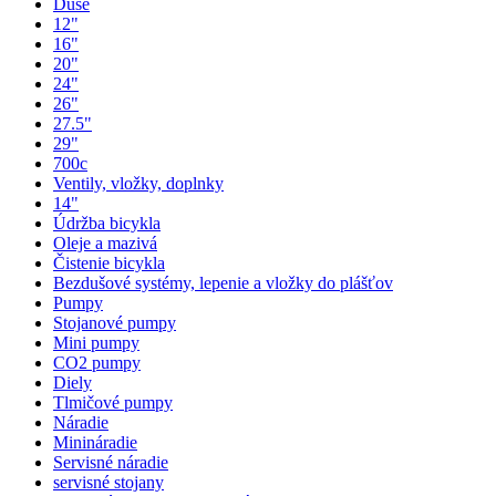
Duše
12"
16"
20"
24"
26"
27.5"
29"
700c
Ventily, vložky, doplnky
14"
Údržba bicykla
Oleje a mazivá
Čistenie bicykla
Bezdušové systémy, lepenie a vložky do plášťov
Pumpy
Stojanové pumpy
Mini pumpy
CO2 pumpy
Diely
Tlmičové pumpy
Náradie
Minináradie
Servisné náradie
servisné stojany