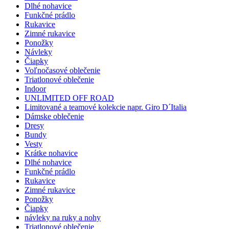
Dlhé nohavice
Funkčné prádlo
Rukavice
Zimné rukavice
Ponožky
Návleky
Čiapky
Voľnočasové oblečenie
Triatlonové oblečenie
Indoor
UNLIMITED OFF ROAD
Limitované a teamové kolekcie napr. Giro D´Italia
Dámske oblečenie
Dresy
Bundy
Vesty
Krátke nohavice
Dlhé nohavice
Funkčné prádlo
Rukavice
Zimné rukavice
Ponožky
Čiapky
návleky na ruky a nohy
Triatlonové oblečenie