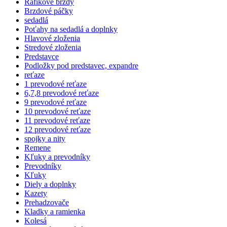
Ráfikové brzdy
Brzdové páčky
sedadlá
Poťahy na sedadlá a doplnky
Hlavové zloženia
Stredové zloženia
Predstavce
Podložky pod predstavec, expandre
reťaze
1 prevodové reťaze
6,7,8 prevodové reťaze
9 prevodové reťaze
10 prevodové reťaze
11 prevodové reťaze
12 prevodové reťaze
spojky a nity
Remene
Kľuky a prevodníky
Prevodníky
Kľuky
Diely a doplnky
Kazety
Prehadzovače
Kladky a ramienka
Kolesá