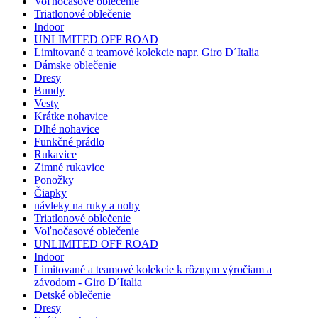
Voľnočasové oblečenie
Triatlonové oblečenie
Indoor
UNLIMITED OFF ROAD
Limitované a teamové kolekcie napr. Giro D´Italia
Dámske oblečenie
Dresy
Bundy
Vesty
Krátke nohavice
Dlhé nohavice
Funkčné prádlo
Rukavice
Zimné rukavice
Ponožky
Čiapky
návleky na ruky a nohy
Triatlonové oblečenie
Voľnočasové oblečenie
UNLIMITED OFF ROAD
Indoor
Limitované a teamové kolekcie k rôznym výročiam a
závodom - Giro D´Italia
Detské oblečenie
Dresy