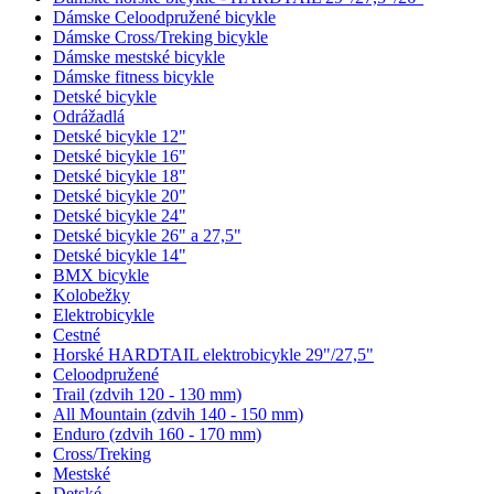
Dámske Celoodpružené bicykle
Dámske Cross/Treking bicykle
Dámske mestské bicykle
Dámske fitness bicykle
Detské bicykle
Odrážadlá
Detské bicykle 12"
Detské bicykle 16"
Detské bicykle 18"
Detské bicykle 20"
Detské bicykle 24"
Detské bicykle 26" a 27,5"
Detské bicykle 14"
BMX bicykle
Kolobežky
Elektrobicykle
Cestné
Horské HARDTAIL elektrobicykle 29"/27,5"
Celoodpružené
Trail (zdvih 120 - 130 mm)
All Mountain (zdvih 140 - 150 mm)
Enduro (zdvih 160 - 170 mm)
Cross/Treking
Mestské
Detské