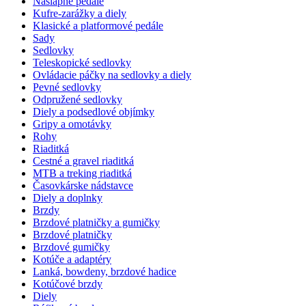
Nášlapné pedále
Kufre-zarážky a diely
Klasické a platformové pedále
Sady
Sedlovky
Teleskopické sedlovky
Ovládacie páčky na sedlovky a diely
Pevné sedlovky
Odpružené sedlovky
Diely a podsedlové objímky
Gripy a omotávky
Rohy
Riaditká
Cestné a gravel riaditká
MTB a treking riaditká
Časovkárske nádstavce
Diely a doplnky
Brzdy
Brzdové platničky a gumičky
Brzdové platničky
Brzdové gumičky
Kotúče a adaptéry
Lanká, bowdeny, brzdové hadice
Kotúčové brzdy
Diely