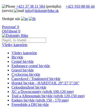
+421 37 38 11 584
(predajňa)
+421 910 88 66 44
(servis)
info@dolomitybike.sk
Sledujte nás
Porovnať
0
Obľúbené
0
Všetky kategórie
Všetky kategórie
Bicykle
Cestné bicykle
Endurance cestné bicykle
Gravel bicykle
Cyclocross bicykle
Časovkové / Triatlonové bicykle
Horské bicykle - HARDTAIL 29"/27,5"/26"
Celoodpružené bicykle
XC a Downcountry (zdvih 100-120 mm)
Trail a Allmountain bicykle (zdvih 120-150 mm)
Enduro bicykle (zdvih 150 - 170 mm)
Freeedride a DH bicykle