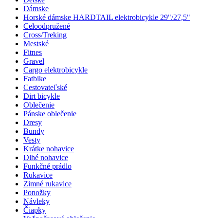
Dámske
Horské dámske HARDTAIL elektrobicykle 29"/27,5"
Celoodpružené
Cross/Treking
Mestské
Fitnes
Gravel
Cargo elektrobicykle
Fatbike
Cestovateľské
Dirt bicykle
Oblečenie
Pánske oblečenie
Dresy
Bundy
Vesty
Krátke nohavice
Dlhé nohavice
Funkčné prádlo
Rukavice
Zimné rukavice
Ponožky
Návleky
Čiapky