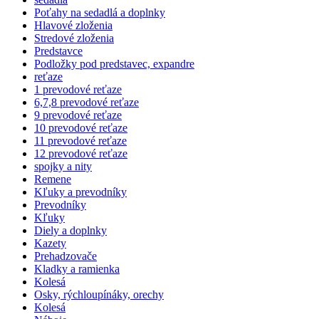
Poťahy na sedadlá a doplnky
Hlavové zloženia
Stredové zloženia
Predstavce
Podložky pod predstavec, expandre
reťaze
1 prevodové reťaze
6,7,8 prevodové reťaze
9 prevodové reťaze
10 prevodové reťaze
11 prevodové reťaze
12 prevodové reťaze
spojky a nity
Remene
Kľuky a prevodníky
Prevodníky
Kľuky
Diely a doplnky
Kazety
Prehadzovače
Kladky a ramienka
Kolesá
Osky, rýchloupínáky, orechy
Kolesá