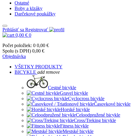
Ostatné
Boby a klzáky
Darčekové poukážky
Prihlásiť sa
Registrovať
0,00 €
0
Počet položiek: 0
0,00 €
Spolu (s DPH)
0,00 €
Objednávka
VŠETKY PRODUKTY
BICYKLE
add
remove
Cestné bicykle
Gravel bicykle
Cyclocross bicykle
Časovkové bicykle
Horské bicykle
Celoodpružené bicykle
Cross/Treking bicykle
Fitness bicykle
Mestské bicykle