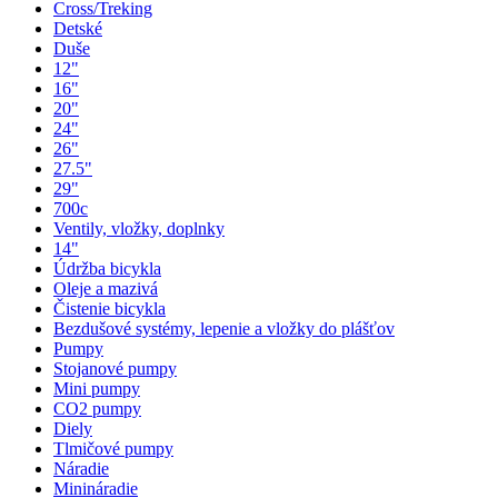
Cross/Treking
Detské
Duše
12"
16"
20"
24"
26"
27.5"
29"
700c
Ventily, vložky, doplnky
14"
Údržba bicykla
Oleje a mazivá
Čistenie bicykla
Bezdušové systémy, lepenie a vložky do plášťov
Pumpy
Stojanové pumpy
Mini pumpy
CO2 pumpy
Diely
Tlmičové pumpy
Náradie
Minináradie