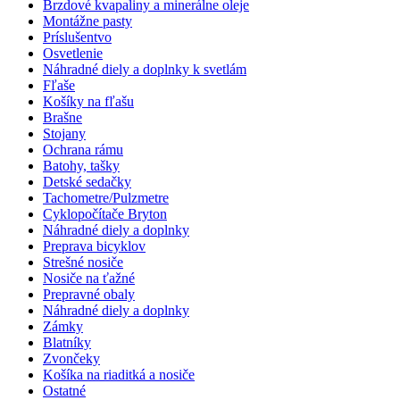
Brzdové kvapaliny a minerálne oleje
Montážne pasty
Príslušentvo
Osvetlenie
Náhradné diely a doplnky k svetlám
Fľaše
Košíky na fľašu
Brašne
Stojany
Ochrana rámu
Batohy, tašky
Detské sedačky
Tachometre/Pulzmetre
Cyklopočítače Bryton
Náhradné diely a doplnky
Preprava bicyklov
Strešné nosiče
Nosiče na ťažné
Prepravné obaly
Náhradné diely a doplnky
Zámky
Blatníky
Zvončeky
Košíka na riaditká a nosiče
Ostatné