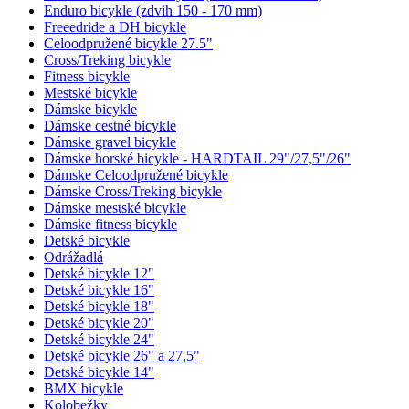
Enduro bicykle (zdvih 150 - 170 mm)
Freeedride a DH bicykle
Celoodpružené bicykle 27.5"
Cross/Treking bicykle
Fitness bicykle
Mestské bicykle
Dámske bicykle
Dámske cestné bicykle
Dámske gravel bicykle
Dámske horské bicykle - HARDTAIL 29"/27,5"/26"
Dámske Celoodpružené bicykle
Dámske Cross/Treking bicykle
Dámske mestské bicykle
Dámske fitness bicykle
Detské bicykle
Odrážadlá
Detské bicykle 12"
Detské bicykle 16"
Detské bicykle 18"
Detské bicykle 20"
Detské bicykle 24"
Detské bicykle 26" a 27,5"
Detské bicykle 14"
BMX bicykle
Kolobežky