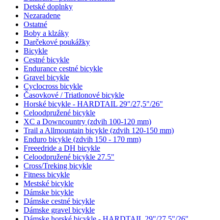
Detské doplnky
Nezaradene
Ostatné
Boby a klzáky
Darčekové poukážky
Bicykle
Cestné bicykle
Endurance cestné bicykle
Gravel bicykle
Cyclocross bicykle
Časovkové / Triatlonové bicykle
Horské bicykle - HARDTAIL 29"/27,5"/26"
Celoodpružené bicykle
XC a Downcountry (zdvih 100-120 mm)
Trail a Allmountain bicykle (zdvih 120-150 mm)
Enduro bicykle (zdvih 150 - 170 mm)
Freeedride a DH bicykle
Celoodpružené bicykle 27.5"
Cross/Treking bicykle
Fitness bicykle
Mestské bicykle
Dámske bicykle
Dámske cestné bicykle
Dámske gravel bicykle
Dámske horské bicykle - HARDTAIL 29"/27,5"/26"