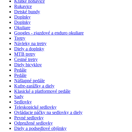
Krátke nohavice
Rukavice
Detské bundy
Doplnky
Doplnky
Okuliare
Googles - zjazdové a enduro okuliare
Tretry
Návleky na tretry
Diely a doplnky
MTB tretry
Cestné tretry
Diely bicyklov
Pedále
Pedále
Nášlapné pedále
Kufre-zarážky a diely
Klasické a platformové pedále
Sady
Sedlovky
Teleskopické sedlovky
Ovládacie páčky na sedlovky a diely
Pevné sedlovky
Odpružené sedlovky
Diely a podsedlové objímky