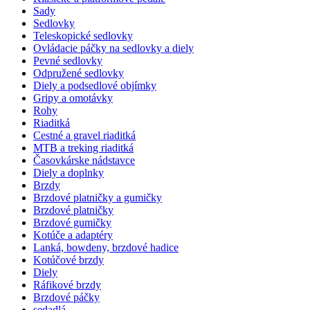
Sady
Sedlovky
Teleskopické sedlovky
Ovládacie páčky na sedlovky a diely
Pevné sedlovky
Odpružené sedlovky
Diely a podsedlové objímky
Gripy a omotávky
Rohy
Riaditká
Cestné a gravel riaditká
MTB a treking riaditká
Časovkárske nádstavce
Diely a doplnky
Brzdy
Brzdové platničky a gumičky
Brzdové platničky
Brzdové gumičky
Kotúče a adaptéry
Lanká, bowdeny, brzdové hadice
Kotúčové brzdy
Diely
Ráfikové brzdy
Brzdové páčky
sedadlá