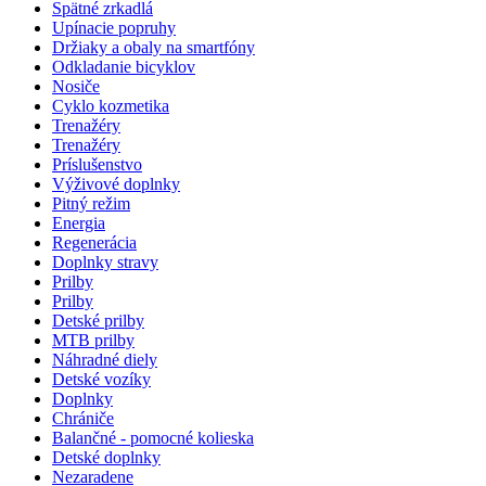
Spätné zrkadlá
Upínacie popruhy
Držiaky a obaly na smartfóny
Odkladanie bicyklov
Nosiče
Cyklo kozmetika
Trenažéry
Trenažéry
Príslušenstvo
Výživové doplnky
Pitný režim
Energia
Regenerácia
Doplnky stravy
Prilby
Prilby
Detské prilby
MTB prilby
Náhradné diely
Detské vozíky
Doplnky
Chrániče
Balančné - pomocné kolieska
Detské doplnky
Nezaradene