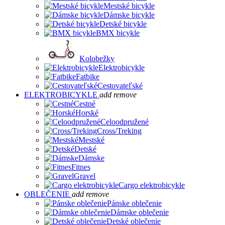
Mestské bicykle
Dámske bicykle
Detské bicykle
BMX bicykle
Kolobežky
Elektrobicykle
Fatbike
Cestovateľské
ELEKTROBICYKLE
add
remove
Cestné
Horské
Celoodpružené
Cross/Treking
Mestské
Detské
Dámske
Fitnes
Gravel
Cargo elektrobicykle
OBLEČENIE
add
remove
Pánske oblečenie
Dámske oblečenie
Detské oblečenie