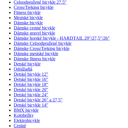
Celoodpružené bicykle 27.5"
Cross/Treking bicykle
Fitness bicykle
Mestské bicykle
Dámske bicykle
Dámske cestné bicykle
Dámske gravel bicykle
Dámske horské bicykle - HARDTAIL 29"/27,5"/26"
Dámske Celoodpružené bicykle
Dámske Cross/Treking bicykle
Dámske mestské bicykle
Dámske fitness bicykle
Detské bicykle
Odrážadlá
Detské bicykle 12"
Detské bicykle 16"
Detské bicykle 18"
Detské bicykle 20"
Detské bicykle 24"
Detské bicykle 26" a 27,5"
Detské bicykle 14"
BMX bicykle
Kolobežky
Elektrobicykle
Cestné