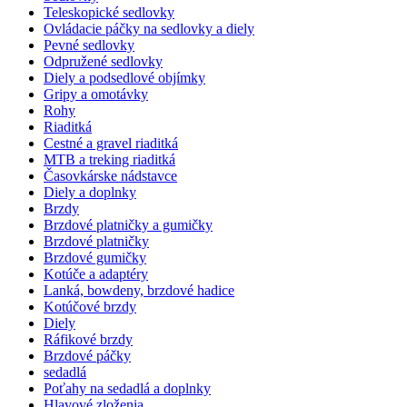
Teleskopické sedlovky
Ovládacie páčky na sedlovky a diely
Pevné sedlovky
Odpružené sedlovky
Diely a podsedlové objímky
Gripy a omotávky
Rohy
Riaditká
Cestné a gravel riaditká
MTB a treking riaditká
Časovkárske nádstavce
Diely a doplnky
Brzdy
Brzdové platničky a gumičky
Brzdové platničky
Brzdové gumičky
Kotúče a adaptéry
Lanká, bowdeny, brzdové hadice
Kotúčové brzdy
Diely
Ráfikové brzdy
Brzdové páčky
sedadlá
Poťahy na sedadlá a doplnky
Hlavové zloženia