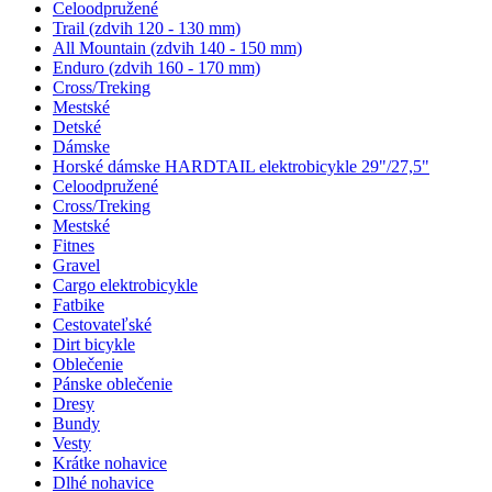
Celoodpružené
Trail (zdvih 120 - 130 mm)
All Mountain (zdvih 140 - 150 mm)
Enduro (zdvih 160 - 170 mm)
Cross/Treking
Mestské
Detské
Dámske
Horské dámske HARDTAIL elektrobicykle 29"/27,5"
Celoodpružené
Cross/Treking
Mestské
Fitnes
Gravel
Cargo elektrobicykle
Fatbike
Cestovateľské
Dirt bicykle
Oblečenie
Pánske oblečenie
Dresy
Bundy
Vesty
Krátke nohavice
Dlhé nohavice