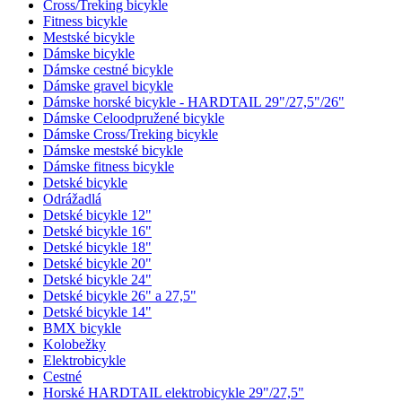
Cross/Treking bicykle
Fitness bicykle
Mestské bicykle
Dámske bicykle
Dámske cestné bicykle
Dámske gravel bicykle
Dámske horské bicykle - HARDTAIL 29"/27,5"/26"
Dámske Celoodpružené bicykle
Dámske Cross/Treking bicykle
Dámske mestské bicykle
Dámske fitness bicykle
Detské bicykle
Odrážadlá
Detské bicykle 12"
Detské bicykle 16"
Detské bicykle 18"
Detské bicykle 20"
Detské bicykle 24"
Detské bicykle 26" a 27,5"
Detské bicykle 14"
BMX bicykle
Kolobežky
Elektrobicykle
Cestné
Horské HARDTAIL elektrobicykle 29"/27,5"