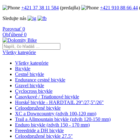
+421 37 38 11 584
(predajňa)
+421 910 88 66 44
(
Sledujte nás
Porovnať
0
Obľúbené
0
Všetky kategórie
Všetky kategórie
Bicykle
Cestné bicykle
Endurance cestné bicykle
Gravel bicykle
Cyclocross bicykle
Časovkové / Triatlonové bicykle
Horské bicykle - HARDTAIL 29"/27,5"/26"
Celoodpružené bicykle
XC a Downcountry (zdvih 100-120 mm)
Trail a Allmountain bicykle (zdvih 120-150 mm)
Enduro bicykle (zdvih 150 - 170 mm)
Freeedride a DH bicykle
Celoodpružené bicykle 27.5"