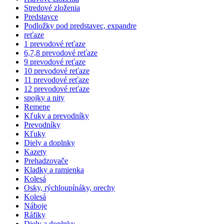
Stredové zloženia
Predstavce
Podložky pod predstavec, expandre
reťaze
1 prevodové reťaze
6,7,8 prevodové reťaze
9 prevodové reťaze
10 prevodové reťaze
11 prevodové reťaze
12 prevodové reťaze
spojky a nity
Remene
Kľuky a prevodníky
Prevodníky
Kľuky
Diely a doplnky
Kazety
Prehadzovače
Kladky a ramienka
Kolesá
Osky, rýchloupínáky, orechy
Kolesá
Náboje
Ráfiky
Diely a doplnky