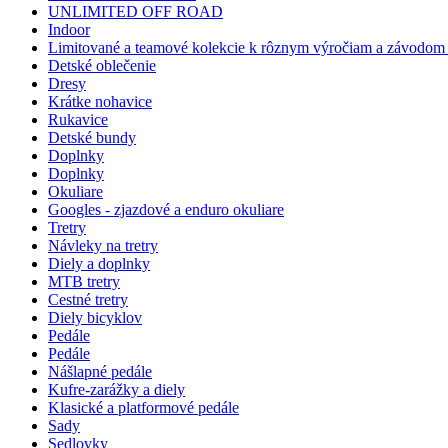
UNLIMITED OFF ROAD
Indoor
Limitované a teamové kolekcie k rôznym výročiam a závodom -
Detské oblečenie
Dresy
Krátke nohavice
Rukavice
Detské bundy
Doplnky
Doplnky
Okuliare
Googles - zjazdové a enduro okuliare
Tretry
Návleky na tretry
Diely a doplnky
MTB tretry
Cestné tretry
Diely bicyklov
Pedále
Pedále
Nášlapné pedále
Kufre-zarážky a diely
Klasické a platformové pedále
Sady
Sedlovky