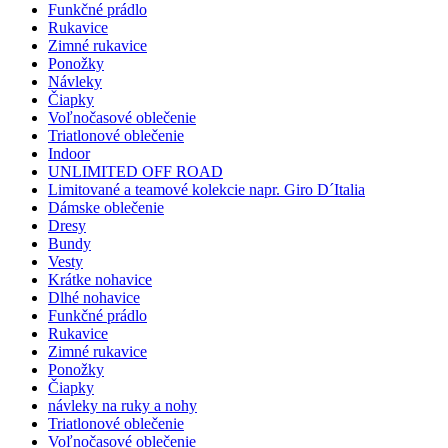
Funkčné prádlo
Rukavice
Zimné rukavice
Ponožky
Návleky
Čiapky
Voľnočasové oblečenie
Triatlonové oblečenie
Indoor
UNLIMITED OFF ROAD
Limitované a teamové kolekcie napr. Giro D´Italia
Dámske oblečenie
Dresy
Bundy
Vesty
Krátke nohavice
Dlhé nohavice
Funkčné prádlo
Rukavice
Zimné rukavice
Ponožky
Čiapky
návleky na ruky a nohy
Triatlonové oblečenie
Voľnočasové oblečenie