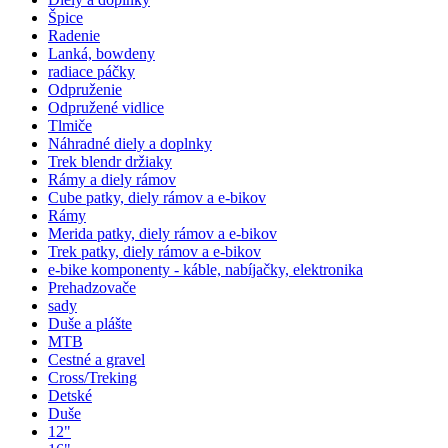
Špice
Radenie
Lanká, bowdeny
radiace páčky
Odpruženie
Odpružené vidlice
Tlmiče
Náhradné diely a doplnky
Trek blendr držiaky
Rámy a diely rámov
Cube patky, diely rámov a e-bikov
Rámy
Merida patky, diely rámov a e-bikov
Trek patky, diely rámov a e-bikov
e-bike komponenty - káble, nabíjačky, elektronika
Prehadzovače
sady
Duše a plášte
MTB
Cestné a gravel
Cross/Treking
Detské
Duše
12"