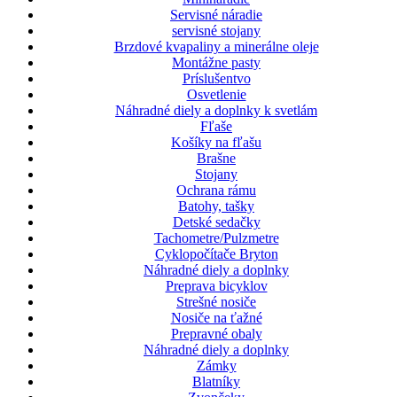
Servisné náradie
servisné stojany
Brzdové kvapaliny a minerálne oleje
Montážne pasty
Príslušentvo
Osvetlenie
Náhradné diely a doplnky k svetlám
Fľaše
Košíky na fľašu
Brašne
Stojany
Ochrana rámu
Batohy, tašky
Detské sedačky
Tachometre/Pulzmetre
Cyklopočítače Bryton
Náhradné diely a doplnky
Preprava bicyklov
Strešné nosiče
Nosiče na ťažné
Prepravné obaly
Náhradné diely a doplnky
Zámky
Blatníky