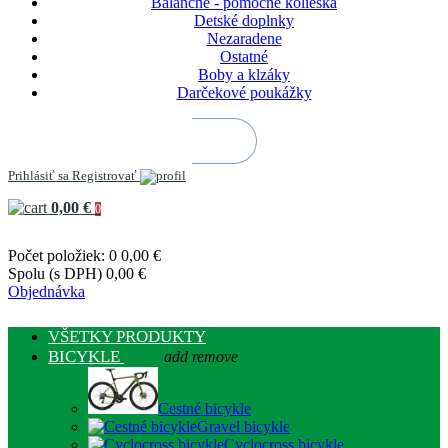
Balančné - pomocné kolieska
Detské doplnky
Nezaradene
Ostatné
Boby a klzáky
Darčekové poukážky
Prihlásiť sa
Registrovať
0,00 €
0
Počet položiek: 0
0,00 €
Spolu (s DPH)
0,00 €
Objednávka
VŠETKY PRODUKTY
BICYKLE
add
remove
Cestné bicykle
Gravel bicykle
Cyclocross bicykle