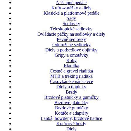
Nášlapné pedále
Kufre-zarážky a diely
Klasické a platformové pedále
Sady
Sedlovky
Teleskopické sedlovky
Ovládacie páčky na sedlovky a diely
Pevné sedlovky
Odpružené sedlovky
Diely a podsedlové objímky
Gripy a omotávky
Rohy
Riaditká
Cestné a gravel riaditká
MTB a treking riaditká
Časovkárske nádstavce
Diely a doplnky
Brzdy
Brzdové platničky a gumičky
Brzdové platničky
Brzdové gumičky
Kotúče a adaptéry
Lanká, bowdeny, brzdové hadice
Kotúčové brzdy
Diely