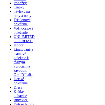
Ponožky
Čiapky
návleky na
ruky a nohy
Triatlonové
oblečenie
Voľnočasové
oblečenie
UNLIMITED
OFF ROAD
Indoor
Limitované a
teamové
kolekcie k
rôznym
výročiam a
závodom -
Giro D´Italia
Detské
oblečenie
Dresy
Krátke
nohavice
Rukavice
Detské bundy