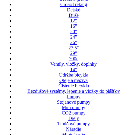
Cross/Treking
Detské
Duše
12"
16"
20"
24"
26"
27.5"
29"
700c
Ventily, vložky, doplnky
14"
Údržba bicykla
Oleje a mazivá
Čistenie bicykla
Bezdušové systémy, lepenie a vložky do plášťov
Pumpy
Stojanové pumpy
Mini pumpy
CO2 pumpy
Diely
Tlmičové pumpy
Náradie
Minináradie