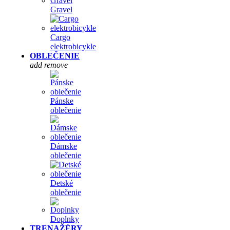
Gravel
Cargo
elektrobicykle
OBLEČENIE
add
remove
Pánske
oblečenie
Dámske
oblečenie
Detské
oblečenie
Doplnky
TRENAŽÉRY