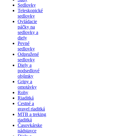
Sedlovky
Teleskopické
sedlovky
Ovládacie
páčky na
sedlovky a
diely
Pevné
sedlovky
Odpružené
sedlovky
Diely a
podsedlové
objímky
Gripy a
omotávky
Rohy
Riaditká
Cestné a
gravel riaditká
MTB a treking
riaditká
Časovkárske
nádstavce