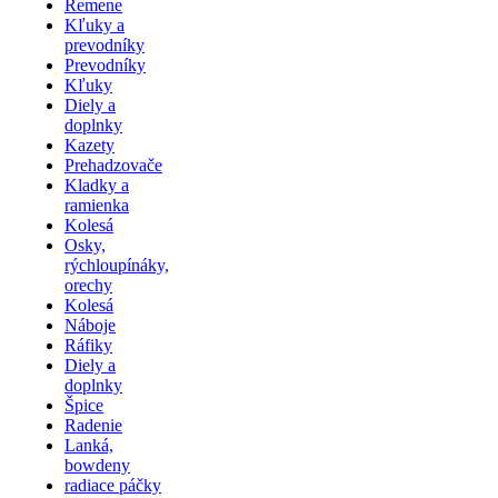
Remene
Kľuky a
prevodníky
Prevodníky
Kľuky
Diely a
doplnky
Kazety
Prehadzovače
Kladky a
ramienka
Kolesá
Osky,
rýchloupínáky,
orechy
Kolesá
Náboje
Ráfiky
Diely a
doplnky
Špice
Radenie
Lanká,
bowdeny
radiace páčky