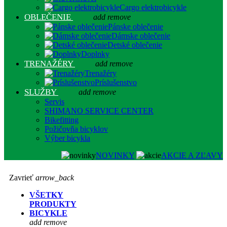
Cargo elektrobicykle
OBLEČENIE
add
remove
Pánske oblečenie
Dámske oblečenie
Detské oblečenie
Doplnky
TRENAŽÉRY
add
remove
Trenažéry
Príslušenstvo
SLUŽBY
add
remove
Servis
SHIMANO SERVICE CENTER
Bikefitting
Požičovňa bicyklov
Výber bicykla
NOVINKY
AKCIE A ZĽAVY
Zavrieť
arrow_back
VŠETKY
PRODUKTY
BICYKLE
add
remove