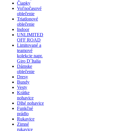
Čiapky
Voľnočasové
oblečenie
Triatlonové
oblečenie
Indoor
UNLIMITED
OFF ROAD
Limitované a
teamové
kolekcie napr.
Giro D´Italia
Dámske
oblečenie
Dresy
Bundy
Vesty
Krátke
nohavice
Dlhé nohavice
Funkčné
prádlo
Rukavice
Zimné
rukavice