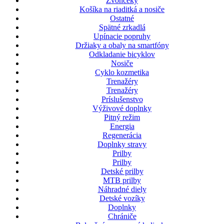
Zvončeky
Košíka na riaditká a nosiče
Ostatné
Spätné zrkadlá
Upínacie popruhy
Držiaky a obaly na smartfóny
Odkladanie bicyklov
Nosiče
Cyklo kozmetika
Trenažéry
Trenažéry
Príslušenstvo
Výživové doplnky
Pitný režim
Energia
Regenerácia
Doplnky stravy
Prilby
Prilby
Detské prilby
MTB prilby
Náhradné diely
Detské vozíky
Doplnky
Chrániče