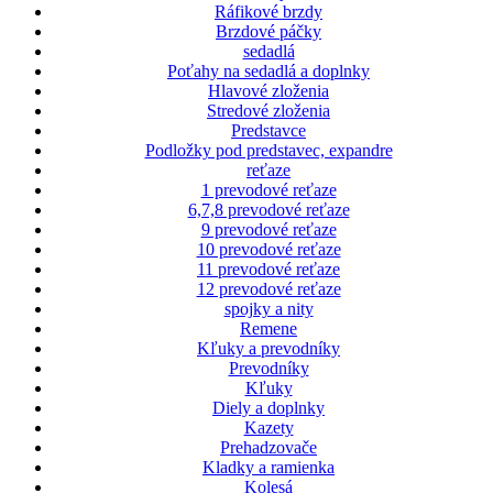
Ráfikové brzdy
Brzdové páčky
sedadlá
Poťahy na sedadlá a doplnky
Hlavové zloženia
Stredové zloženia
Predstavce
Podložky pod predstavec, expandre
reťaze
1 prevodové reťaze
6,7,8 prevodové reťaze
9 prevodové reťaze
10 prevodové reťaze
11 prevodové reťaze
12 prevodové reťaze
spojky a nity
Remene
Kľuky a prevodníky
Prevodníky
Kľuky
Diely a doplnky
Kazety
Prehadzovače
Kladky a ramienka
Kolesá