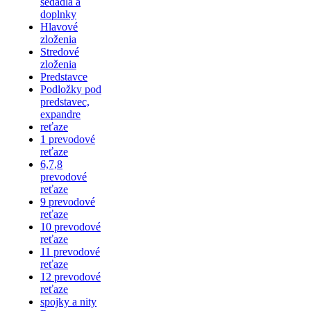
sedadlá a
doplnky
Hlavové
zloženia
Stredové
zloženia
Predstavce
Podložky pod
predstavec,
expandre
reťaze
1 prevodové
reťaze
6,7,8
prevodové
reťaze
9 prevodové
reťaze
10 prevodové
reťaze
11 prevodové
reťaze
12 prevodové
reťaze
spojky a nity