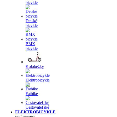
bicykle
Detské
bicykle
BMX
bicykle
Kolobežky
Elektrobicykle
Fatbike
Cestovateľské
ELEKTROBICYKLE
add
remove