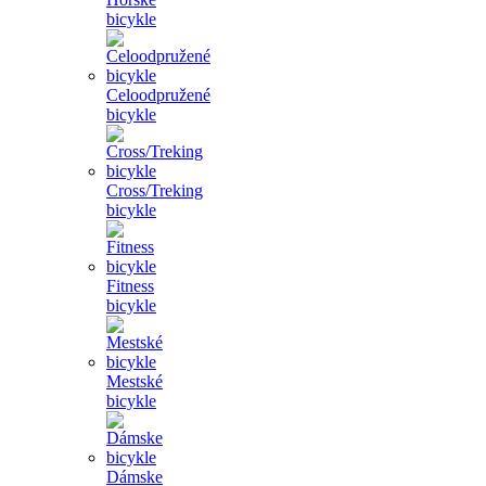
bicykle
Celoodpružené
bicykle
Cross/Treking
bicykle
Fitness
bicykle
Mestské
bicykle
Dámske