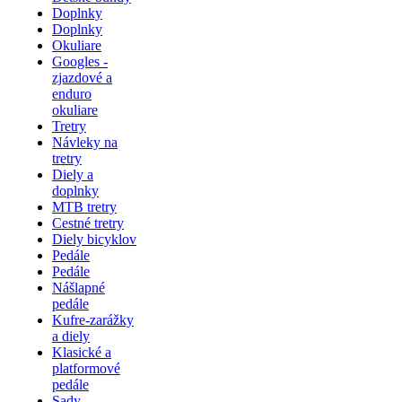
Doplnky
Doplnky
Okuliare
Googles -
zjazdové a
enduro
okuliare
Tretry
Návleky na
tretry
Diely a
doplnky
MTB tretry
Cestné tretry
Diely bicyklov
Pedále
Pedále
Nášlapné
pedále
Kufre-zarážky
a diely
Klasické a
platformové
pedále
Sady