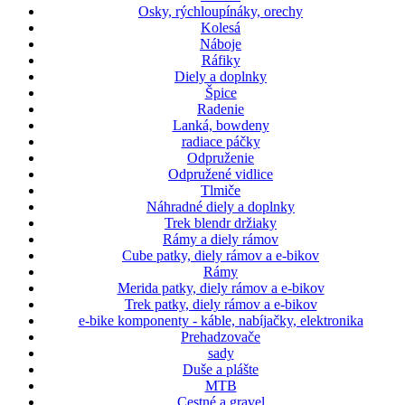
Osky, rýchloupínáky, orechy
Kolesá
Náboje
Ráfiky
Diely a doplnky
Špice
Radenie
Lanká, bowdeny
radiace páčky
Odpruženie
Odpružené vidlice
Tlmiče
Náhradné diely a doplnky
Trek blendr držiaky
Rámy a diely rámov
Cube patky, diely rámov a e-bikov
Rámy
Merida patky, diely rámov a e-bikov
Trek patky, diely rámov a e-bikov
e-bike komponenty - káble, nabíjačky, elektronika
Prehadzovače
sady
Duše a plášte
MTB
Cestné a gravel