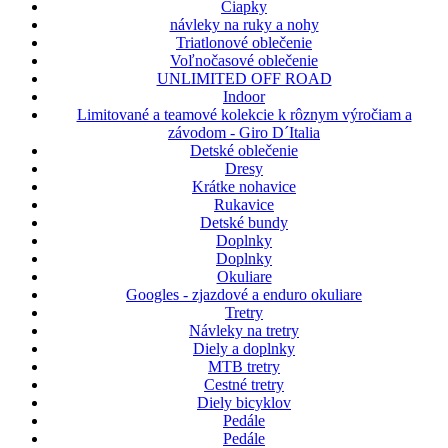
Čiapky
návleky na ruky a nohy
Triatlonové oblečenie
Voľnočasové oblečenie
UNLIMITED OFF ROAD
Indoor
Limitované a teamové kolekcie k rôznym výročiam a
závodom - Giro D´Italia
Detské oblečenie
Dresy
Krátke nohavice
Rukavice
Detské bundy
Doplnky
Doplnky
Okuliare
Googles - zjazdové a enduro okuliare
Tretry
Návleky na tretry
Diely a doplnky
MTB tretry
Cestné tretry
Diely bicyklov
Pedále
Pedále