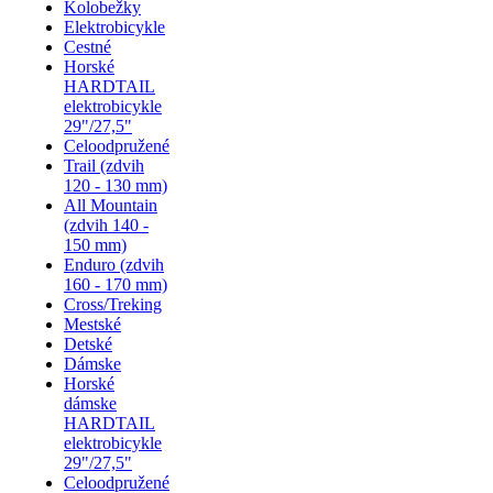
Kolobežky
Elektrobicykle
Cestné
Horské
HARDTAIL
elektrobicykle
29"/27,5"
Celoodpružené
Trail (zdvih
120 - 130 mm)
All Mountain
(zdvih 140 -
150 mm)
Enduro (zdvih
160 - 170 mm)
Cross/Treking
Mestské
Detské
Dámske
Horské
dámske
HARDTAIL
elektrobicykle
29"/27,5"
Celoodpružené