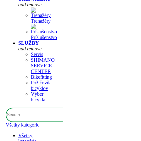
add
remove
Trenažéry
Príslušenstvo
SLUŽBY
add
remove
Servis
SHIMANO
SERVICE
CENTER
Bikefitting
Požičovňa
bicyklov
Výber
bicykla
Všetky kategórie
Všetky