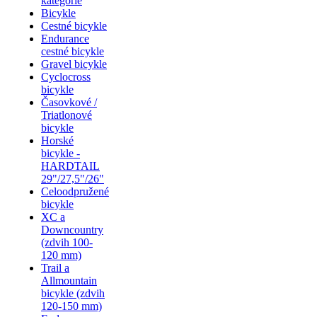
kategórie
Bicykle
Cestné bicykle
Endurance
cestné bicykle
Gravel bicykle
Cyclocross
bicykle
Časovkové /
Triatlonové
bicykle
Horské
bicykle -
HARDTAIL
29"/27,5"/26"
Celoodpružené
bicykle
XC a
Downcountry
(zdvih 100-
120 mm)
Trail a
Allmountain
bicykle (zdvih
120-150 mm)