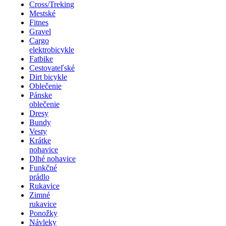
Cross/Treking
Mestské
Fitnes
Gravel
Cargo
elektrobicykle
Fatbike
Cestovateľské
Dirt bicykle
Oblečenie
Pánske
oblečenie
Dresy
Bundy
Vesty
Krátke
nohavice
Dlhé nohavice
Funkčné
prádlo
Rukavice
Zimné
rukavice
Ponožky
Návleky