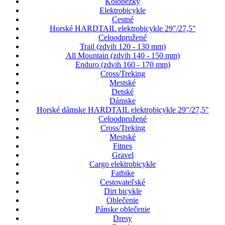
Kolobežky
Elektrobicykle
Cestné
Horské HARDTAIL elektrobicykle 29"/27,5"
Celoodpružené
Trail (zdvih 120 - 130 mm)
All Mountain (zdvih 140 - 150 mm)
Enduro (zdvih 160 - 170 mm)
Cross/Treking
Mestské
Detské
Dámske
Horské dámske HARDTAIL elektrobicykle 29"/27,5"
Celoodpružené
Cross/Treking
Mestské
Fitnes
Gravel
Cargo elektrobicykle
Fatbike
Cestovateľské
Dirt bicykle
Oblečenie
Pánske oblečenie
Dresy