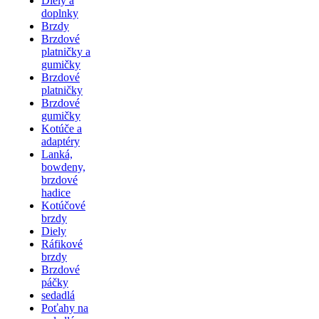
Diely a
doplnky
Brzdy
Brzdové
platničky a
gumičky
Brzdové
platničky
Brzdové
gumičky
Kotúče a
adaptéry
Lanká,
bowdeny,
brzdové
hadice
Kotúčové
brzdy
Diely
Ráfikové
brzdy
Brzdové
páčky
sedadlá
Poťahy na