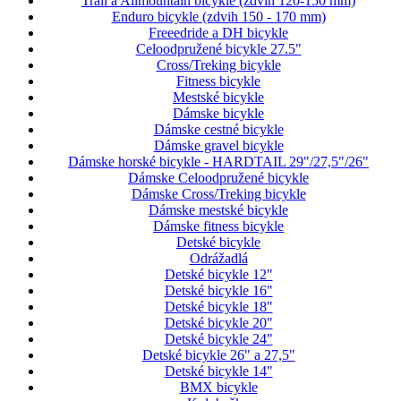
Trail a Allmountain bicykle (zdvih 120-150 mm)
Enduro bicykle (zdvih 150 - 170 mm)
Freeedride a DH bicykle
Celoodpružené bicykle 27.5"
Cross/Treking bicykle
Fitness bicykle
Mestské bicykle
Dámske bicykle
Dámske cestné bicykle
Dámske gravel bicykle
Dámske horské bicykle - HARDTAIL 29"/27,5"/26"
Dámske Celoodpružené bicykle
Dámske Cross/Treking bicykle
Dámske mestské bicykle
Dámske fitness bicykle
Detské bicykle
Odrážadlá
Detské bicykle 12"
Detské bicykle 16"
Detské bicykle 18"
Detské bicykle 20"
Detské bicykle 24"
Detské bicykle 26" a 27,5"
Detské bicykle 14"
BMX bicykle