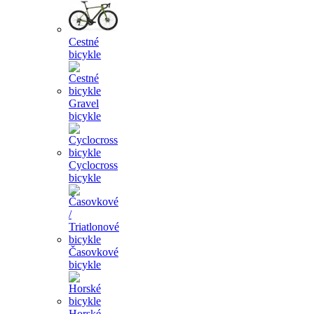
Cestné
bicykle
Gravel
bicykle
Cyclocross
bicykle
Časovkové
bicykle
Horské