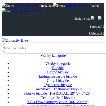
+421 37 38 11 584
(predajňa)
+421 910 88 66 44
(servis)
info@dolomitybike.sk
Sledujte nás
Porovnať
0
Obľúbené
0
Všetky kategórie
Všetky kategórie
Bicykle
Cestné bicykle
Endurance cestné bicykle
Gravel bicykle
Cyclocross bicykle
Časovkové / Triatlonové bicykle
Horské bicykle - HARDTAIL 29"/27,5"/26"
Celoodpružené bicykle
XC a Downcountry (zdvih 100-120 mm)