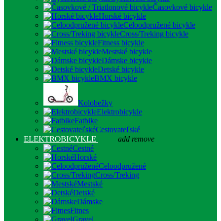
Časovkové bicykle
Horské bicykle
Celoodpružené bicykle
Cross/Treking bicykle
Fitness bicykle
Mestské bicykle
Dámske bicykle
Detské bicykle
BMX bicykle
Kolobežky
Elektrobicykle
Fatbike
Cestovateľské
ELEKTROBICYKLE
add
remove
Cestné
Horské
Celoodpružené
Cross/Treking
Mestské
Detské
Dámske
Fitnes
Gravel