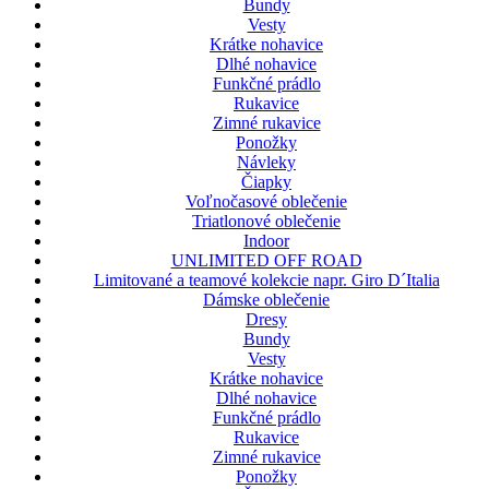
Bundy
Vesty
Krátke nohavice
Dlhé nohavice
Funkčné prádlo
Rukavice
Zimné rukavice
Ponožky
Návleky
Čiapky
Voľnočasové oblečenie
Triatlonové oblečenie
Indoor
UNLIMITED OFF ROAD
Limitované a teamové kolekcie napr. Giro D´Italia
Dámske oblečenie
Dresy
Bundy
Vesty
Krátke nohavice
Dlhé nohavice
Funkčné prádlo
Rukavice
Zimné rukavice
Ponožky