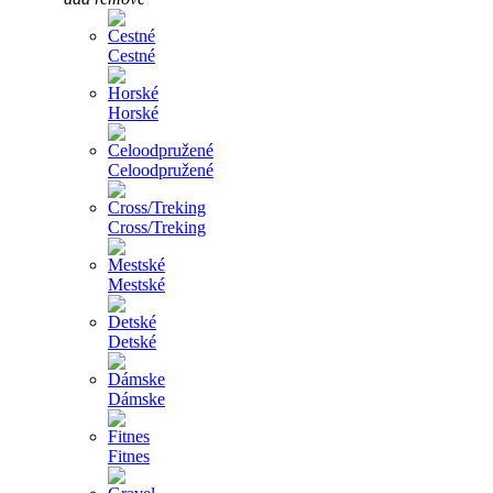
Cestné
Horské
Celoodpružené
Cross/Treking
Mestské
Detské
Dámske
Fitnes