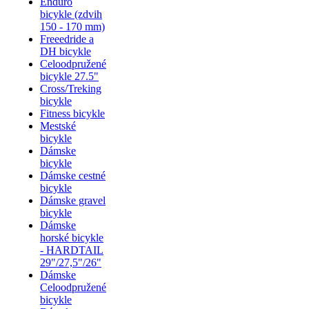
Enduro
bicykle (zdvih
150 - 170 mm)
Freeedride a
DH bicykle
Celoodpružené
bicykle 27.5"
Cross/Treking
bicykle
Fitness bicykle
Mestské
bicykle
Dámske
bicykle
Dámske cestné
bicykle
Dámske gravel
bicykle
Dámske
horské bicykle
- HARDTAIL
29"/27,5"/26"
Dámske
Celoodpružené
bicykle