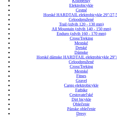
Kolobežky
Elektrobicykle
Cestné
Horské HARDTAIL elektrobicykle 29"/27,
Celoodpružené
Trail (zdvih 120 - 130 mm)
All Mountain (zdvih 140 - 150 mm)
Enduro (zdvih 160 - 170 mm)
Cross/Treking
Mestské
Detské
Dámske
Horské dámske HARDTAIL elektrobicykle 29"/
Celoodpružené
Cross/Treking
Mestské
Fitnes
Gravel
Cargo elektrobicykle
Fatbike
Cestovateľské
Dirt bicykle
Oblečenie
Pánske oblečenie
Dresy