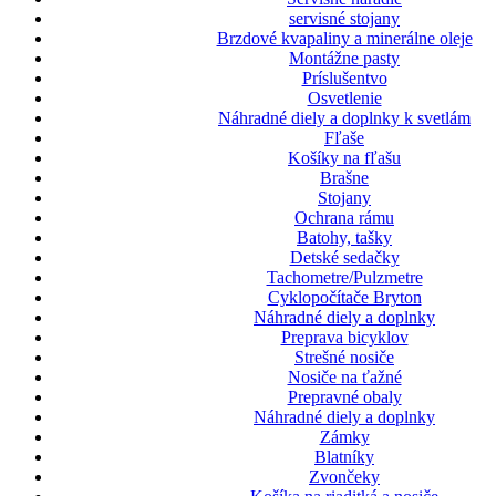
servisné stojany
Brzdové kvapaliny a minerálne oleje
Montážne pasty
Príslušentvo
Osvetlenie
Náhradné diely a doplnky k svetlám
Fľaše
Košíky na fľašu
Brašne
Stojany
Ochrana rámu
Batohy, tašky
Detské sedačky
Tachometre/Pulzmetre
Cyklopočítače Bryton
Náhradné diely a doplnky
Preprava bicyklov
Strešné nosiče
Nosiče na ťažné
Prepravné obaly
Náhradné diely a doplnky
Zámky
Blatníky
Zvončeky