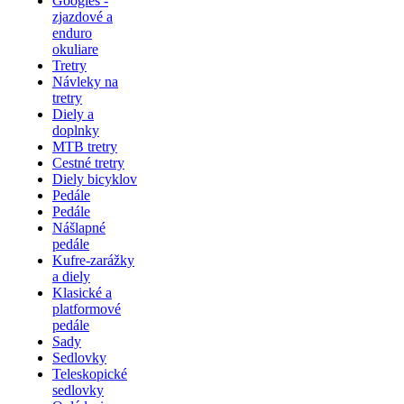
Googles -
zjazdové a
enduro
okuliare
Tretry
Návleky na
tretry
Diely a
doplnky
MTB tretry
Cestné tretry
Diely bicyklov
Pedále
Pedále
Nášlapné
pedále
Kufre-zarážky
a diely
Klasické a
platformové
pedále
Sady
Sedlovky
Teleskopické
sedlovky