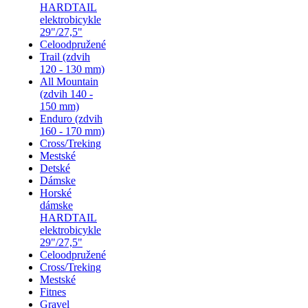
HARDTAIL
elektrobicykle
29"/27,5"
Celoodpružené
Trail (zdvih
120 - 130 mm)
All Mountain
(zdvih 140 -
150 mm)
Enduro (zdvih
160 - 170 mm)
Cross/Treking
Mestské
Detské
Dámske
Horské
dámske
HARDTAIL
elektrobicykle
29"/27,5"
Celoodpružené
Cross/Treking
Mestské
Fitnes
Gravel