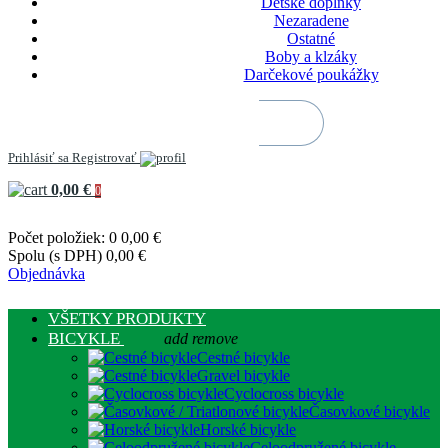
Detské doplnky
Nezaradene
Ostatné
Boby a klzáky
Darčekové poukážky
Prihlásiť sa
Registrovať
0,00 €
0
Počet položiek: 0
0,00 €
Spolu (s DPH)
0,00 €
Objednávka
VŠETKY PRODUKTY
BICYKLE
add
remove
Cestné bicykle
Gravel bicykle
Cyclocross bicykle
Časovkové bicykle
Horské bicykle
Celoodpružené bicykle