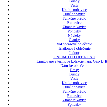
Bundy
Vesty
Krátke nohavice
Dlhé nohavice
Funkčné prádlo
Rukavice
Zimné rukavice
Ponožky
Návleky
Čiapky
Voľnočasové oblečenie
Triatlonové oblečenie
Indoor
UNLIMITED OFF ROAD
Limitované a teamové kolekcie napr. Giro D´It
Dámske oblečenie
Dresy
Bundy
Vesty
Krátke nohavice
Dlhé nohavice
Funkčné prádlo
Rukavice
Zimné rukavice
Ponožky