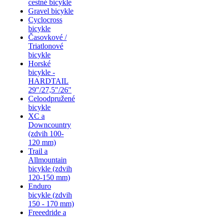
cestné bicykle
Gravel bicykle
Cyclocross
bicykle
Časovkové /
Triatlonové
bicykle
Horské
bicykle -
HARDTAIL
29"/27,5"/26"
Celoodpružené
bicykle
XC a
Downcountry
(zdvih 100-
120 mm)
Trail a
Allmountain
bicykle (zdvih
120-150 mm)
Enduro
bicykle (zdvih
150 - 170 mm)
Freeedride a