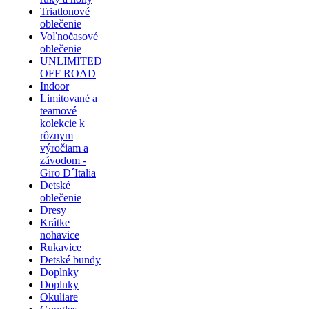
Triatlonové
oblečenie
Voľnočasové
oblečenie
UNLIMITED
OFF ROAD
Indoor
Limitované a
teamové
kolekcie k
rôznym
výročiam a
závodom -
Giro D´Italia
Detské
oblečenie
Dresy
Krátke
nohavice
Rukavice
Detské bundy
Doplnky
Doplnky
Okuliare