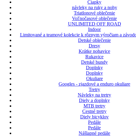
Čiapky
návleky na ruky a nohy
Triatlonové oblečenie
Voľnočasové oblečenie
UNLIMITED OFF ROAD
Indoor
Limitované a teamové kolekcie k rôznym výročiam a závodo
Detské oblečenie
Dresy
Krátke nohavice
Rukavice
Detské bundy
Doplnky
Doplnky
Okuliare
Googles - zjazdové a enduro okuliare
Tretry
Návleky na tretry
Diely a doplnky
MTB tretry
Cestné tretry
Diely bicyklov
Pedále
Pedále
Nášlapné pedále