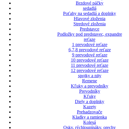
Brzdové páčky
sedadlá
Poťahy na sedadlá a doplnky
Hlavové zloženia
Stredové zloženia
Predstavce
Podložky pod predstavec, expandre
reťaze
1 prevodové reťaze
6,7,8 prevodové reťaze
9 prevodové reťaze
10 prevodové reťaze
11 prevodové reťaze
12 prevodové reťaze
spojky a nity
Remene
Kľuky a prevodníky
Prevodníky
Kľuky
Diely a doplnky
Kazety
Prehadzovače
Kladky a ramienka
Kolesá
Osky, rýchloupínáky, orechy