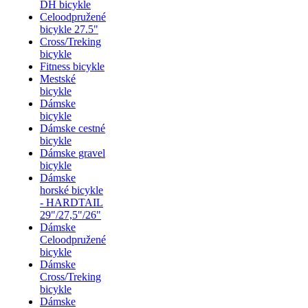
DH bicykle
Celoodpružené
bicykle 27.5"
Cross/Treking
bicykle
Fitness bicykle
Mestské
bicykle
Dámske
bicykle
Dámske cestné
bicykle
Dámske gravel
bicykle
Dámske
horské bicykle
- HARDTAIL
29"/27,5"/26"
Dámske
Celoodpružené
bicykle
Dámske
Cross/Treking
bicykle
Dámske