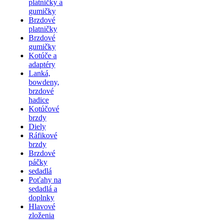
platničky a
gumičky
Brzdové
platničky
Brzdové
gumičky
Kotúče a
adaptéry
Lanká,
bowdeny,
brzdové
hadice
Kotúčové
brzdy
Diely
Ráfikové
brzdy
Brzdové
páčky
sedadlá
Poťahy na
sedadlá a
doplnky
Hlavové
zloženia