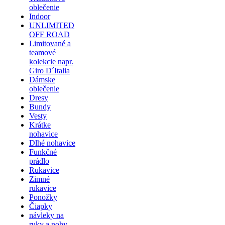
oblečenie
Indoor
UNLIMITED
OFF ROAD
Limitované a
teamové
kolekcie napr.
Giro D´Italia
Dámske
oblečenie
Dresy
Bundy
Vesty
Krátke
nohavice
Dlhé nohavice
Funkčné
prádlo
Rukavice
Zimné
rukavice
Ponožky
Čiapky
návleky na
ruky a nohy