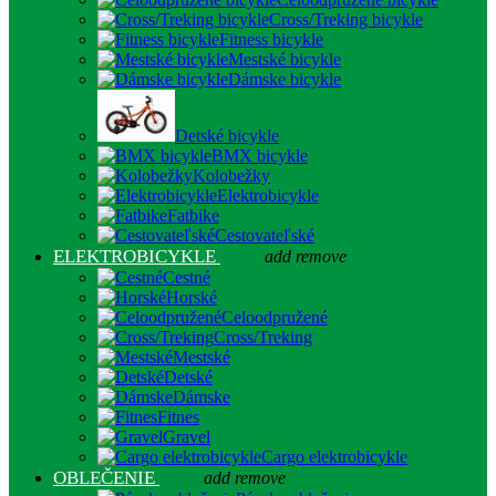
Cross/Treking bicykle
Fitness bicykle
Mestské bicykle
Dámske bicykle
Detské bicykle
BMX bicykle
Kolobežky
Elektrobicykle
Fatbike
Cestovateľské
ELEKTROBICYKLE
add
remove
Cestné
Horské
Celoodpružené
Cross/Treking
Mestské
Detské
Dámske
Fitnes
Gravel
Cargo elektrobicykle
OBLEČENIE
add
remove