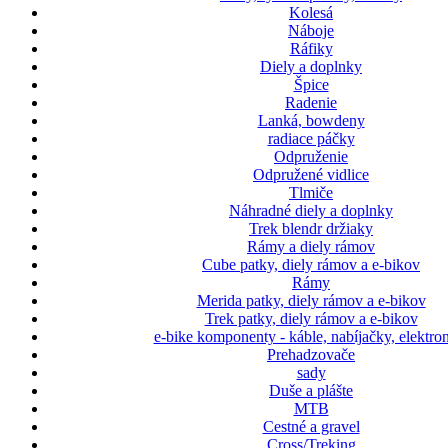
Kolesá
Náboje
Ráfiky
Diely a doplnky
Špice
Radenie
Lanká, bowdeny
radiace páčky
Odpruženie
Odpružené vidlice
Tlmiče
Náhradné diely a doplnky
Trek blendr držiaky
Rámy a diely rámov
Cube patky, diely rámov a e-bikov
Rámy
Merida patky, diely rámov a e-bikov
Trek patky, diely rámov a e-bikov
e-bike komponenty - káble, nabíjačky, elektro
Prehadzovače
sady
Duše a plášte
MTB
Cestné a gravel
Cross/Treking