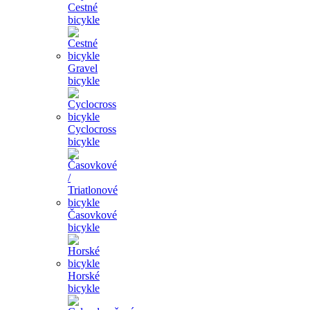
Cestné
bicykle
Gravel
bicykle
Cyclocross
bicykle
Časovkové
bicykle
Horské
bicykle