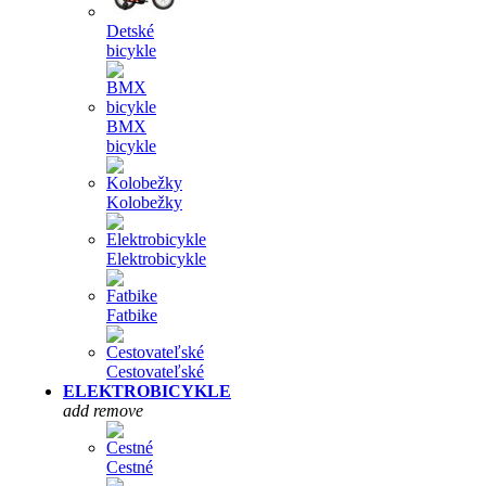
Detské
bicykle
BMX
bicykle
Kolobežky
Elektrobicykle
Fatbike
Cestovateľské
ELEKTROBICYKLE
add
remove
Cestné