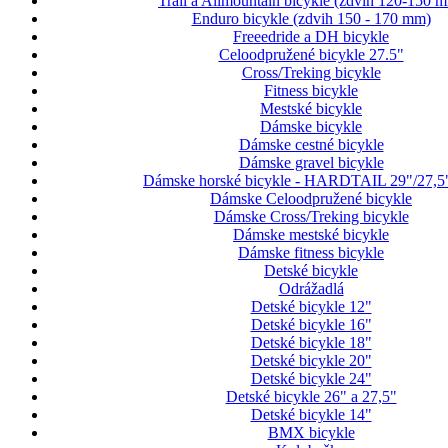
Trail a Allmountain bicykle (zdvih 120-150 
Enduro bicykle (zdvih 150 - 170 mm)
Freeedride a DH bicykle
Celoodpružené bicykle 27.5"
Cross/Treking bicykle
Fitness bicykle
Mestské bicykle
Dámske bicykle
Dámske cestné bicykle
Dámske gravel bicykle
Dámske horské bicykle - HARDTAIL 29"/27,5
Dámske Celoodpružené bicykle
Dámske Cross/Treking bicykle
Dámske mestské bicykle
Dámske fitness bicykle
Detské bicykle
Odrážadlá
Detské bicykle 12"
Detské bicykle 16"
Detské bicykle 18"
Detské bicykle 20"
Detské bicykle 24"
Detské bicykle 26" a 27,5"
Detské bicykle 14"
BMX bicykle