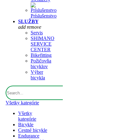
Príslušenstvo
SLUŽBY
add
remove
Servis
SHIMANO
SERVICE
CENTER
Bikefitting
Požičovňa
bicyklov
Výber
bicykla
Všetky kategórie
Všetky
kategórie
Bicykle
Cestné bicykle
Endurance