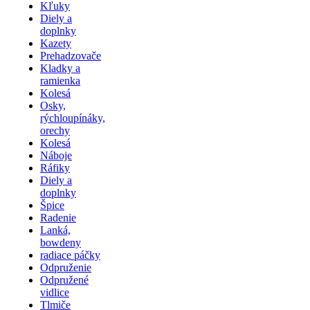
Kľuky
Diely a
doplnky
Kazety
Prehadzovače
Kladky a
ramienka
Kolesá
Osky,
rýchloupínáky,
orechy
Kolesá
Náboje
Ráfiky
Diely a
doplnky
Špice
Radenie
Lanká,
bowdeny
radiace páčky
Odpruženie
Odpružené
vidlice
Tlmiče