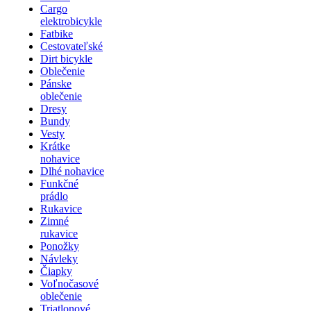
Cargo
elektrobicykle
Fatbike
Cestovateľské
Dirt bicykle
Oblečenie
Pánske
oblečenie
Dresy
Bundy
Vesty
Krátke
nohavice
Dlhé nohavice
Funkčné
prádlo
Rukavice
Zimné
rukavice
Ponožky
Návleky
Čiapky
Voľnočasové
oblečenie
Triatlonové