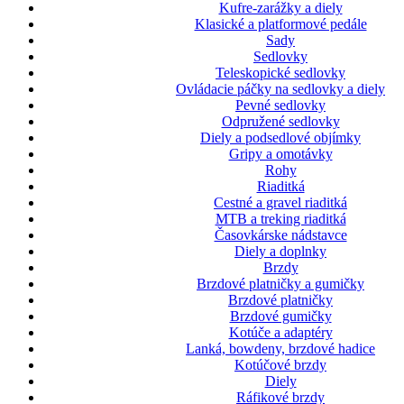
Kufre-zarážky a diely
Klasické a platformové pedále
Sady
Sedlovky
Teleskopické sedlovky
Ovládacie páčky na sedlovky a diely
Pevné sedlovky
Odpružené sedlovky
Diely a podsedlové objímky
Gripy a omotávky
Rohy
Riaditká
Cestné a gravel riaditká
MTB a treking riaditká
Časovkárske nádstavce
Diely a doplnky
Brzdy
Brzdové platničky a gumičky
Brzdové platničky
Brzdové gumičky
Kotúče a adaptéry
Lanká, bowdeny, brzdové hadice
Kotúčové brzdy
Diely
Ráfikové brzdy