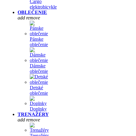
Cargo
elektrobicykle
OBLEČENIE
add
remove
Pánske
oblečenie
Dámske
oblečenie
Detské
oblečenie
Doplnky
TRENAŽÉRY
add
remove
Trenažéry