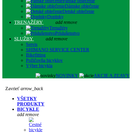
Pánske oblečenie
Dámske oblečenie
Detské oblečenie
Doplnky
TRENAŽÉRY
add
remove
Trenažéry
Príslušenstvo
SLUŽBY
add
remove
Servis
SHIMANO SERVICE CENTER
Bikefitting
Požičovňa bicyklov
Výber bicykla
NOVINKY
AKCIE A ZĽAVY
Zavrieť
arrow_back
VŠETKY
PRODUKTY
BICYKLE
add
remove