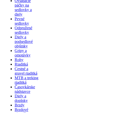
Ovládacie
páčky na
sedlovky a
diely
Pevné
sedlovky
Odpružené
sedlovky
Diely a
podsedlové
objímky
Gripy a
omotávky
Rohy
Riaditká
Cestné a
gravel riaditká
MTB a treking
riaditká
Časovkárske
nádstavce
Diely a
doplnky
Brzdy
Brzdové