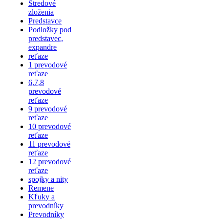
Stredové
zloženia
Predstavce
Podložky pod
predstavec,
expandre
reťaze
1 prevodové
reťaze
6,7,8
prevodové
reťaze
9 prevodové
reťaze
10 prevodové
reťaze
11 prevodové
reťaze
12 prevodové
reťaze
spojky a nity
Remene
Kľuky a
prevodníky
Prevodníky