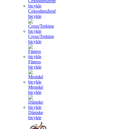
Celoodpružené
bicykle
Cross/Treking
bicykle
Fitness
bicykle
Mestské
bicykle
Dámske
bicykle