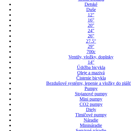
Detské
Duše
12"
16"
20"
24"
26"
27.5"
29"
700c
Ventily, vložky, doplnky
14"
Údržba bicykla
Oleje a mazivá
Čistenie bicykla
Bezdušové systémy, lepenie a vložky do pláš
Pumpy
Stojanové pumpy
Mini pumpy
CO2 pumpy
Diely
Tlmičové pumpy
Náradie
Minináradie
Servisné náradie