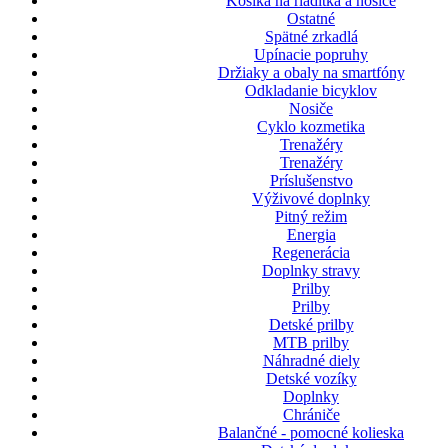
Košíka na riaditká a nosiče
Ostatné
Spätné zrkadlá
Upínacie popruhy
Držiaky a obaly na smartfóny
Odkladanie bicyklov
Nosiče
Cyklo kozmetika
Trenažéry
Trenažéry
Príslušenstvo
Výživové doplnky
Pitný režim
Energia
Regenerácia
Doplnky stravy
Prilby
Prilby
Detské prilby
MTB prilby
Náhradné diely
Detské vozíky
Doplnky
Chrániče
Balančné - pomocné kolieska