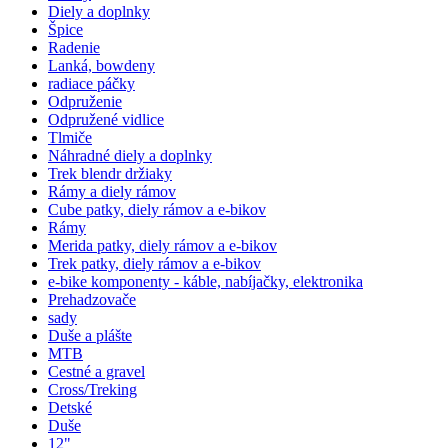
Diely a doplnky
Špice
Radenie
Lanká, bowdeny
radiace páčky
Odpruženie
Odpružené vidlice
Tlmiče
Náhradné diely a doplnky
Trek blendr držiaky
Rámy a diely rámov
Cube patky, diely rámov a e-bikov
Rámy
Merida patky, diely rámov a e-bikov
Trek patky, diely rámov a e-bikov
e-bike komponenty - káble, nabíjačky, elektronika
Prehadzovače
sady
Duše a plášte
MTB
Cestné a gravel
Cross/Treking
Detské
Duše
12"