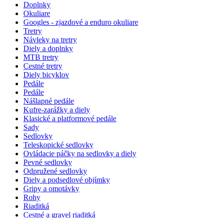
Doplnky
Okuliare
Googles - zjazdové a enduro okuliare
Tretry
Návleky na tretry
Diely a doplnky
MTB tretry
Cestné tretry
Diely bicyklov
Pedále
Pedále
Nášlapné pedále
Kufre-zarážky a diely
Klasické a platformové pedále
Sady
Sedlovky
Teleskopické sedlovky
Ovládacie páčky na sedlovky a diely
Pevné sedlovky
Odpružené sedlovky
Diely a podsedlové objímky
Gripy a omotávky
Rohy
Riaditká
Cestné a gravel riaditká