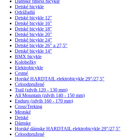
Dámske fitness bicykle
Detské bicykle
Odrážadlá
Detské bicykle 12"
Detské bicykle 16"
Detské bicykle 18"
Detské bicykle 20"
Detské bicykle 24"
Detské bicykle 26" a 27,5"
Detské bicykle 14"
BMX bicykle
Kolobežky
Elektrobicykle
Cestné
Horské HARDTAIL elektrobicykle 29"/27,5"
Celoodpružené
Trail (zdvih 120 - 130 mm)
All Mountain (zdvih 140 - 150 mm)
Enduro (zdvih 160 - 170 mm)
Cross/Treking
Mestské
Detské
Dámske
Horské dámske HARDTAIL elektrobicykle 29"/27,5"
Celoodpružené