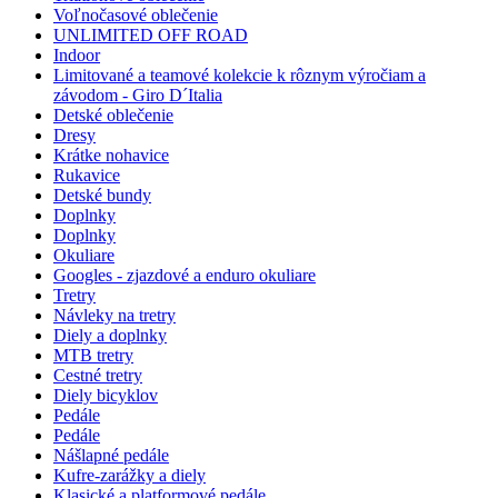
Voľnočasové oblečenie
UNLIMITED OFF ROAD
Indoor
Limitované a teamové kolekcie k rôznym výročiam a
závodom - Giro D´Italia
Detské oblečenie
Dresy
Krátke nohavice
Rukavice
Detské bundy
Doplnky
Doplnky
Okuliare
Googles - zjazdové a enduro okuliare
Tretry
Návleky na tretry
Diely a doplnky
MTB tretry
Cestné tretry
Diely bicyklov
Pedále
Pedále
Nášlapné pedále
Kufre-zarážky a diely
Klasické a platformové pedále