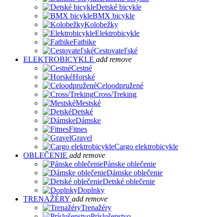
Detské bicykle
BMX bicykle
Kolobežky
Elektrobicykle
Fatbike
Cestovateľské
ELEKTROBICYKLE
add
remove
Cestné
Horské
Celoodpružené
Cross/Treking
Mestské
Detské
Dámske
Fitnes
Gravel
Cargo elektrobicykle
OBLEČENIE
add
remove
Pánske oblečenie
Dámske oblečenie
Detské oblečenie
Doplnky
TRENAŽÉRY
add
remove
Trenažéry
Príslušenstvo