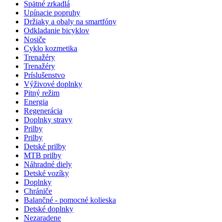
Spätné zrkadlá
Upínacie popruhy
Držiaky a obaly na smartfóny
Odkladanie bicyklov
Nosiče
Cyklo kozmetika
Trenažéry
Trenažéry
Príslušenstvo
Výživové doplnky
Pitný režim
Energia
Regenerácia
Doplnky stravy
Prilby
Prilby
Detské prilby
MTB prilby
Náhradné diely
Detské vozíky
Doplnky
Chrániče
Balančné - pomocné kolieska
Detské doplnky
Nezaradene