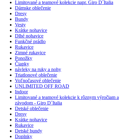
Limitované a teamové kolekcie napr. Giro D´Italia
Dámske oblečenie
Dresy
Bundy
Vesty
Krátke nohavice
Dlhé nohavice
Funkčné prádlo
Rukavice
Zimné rukavice
Ponožky
Čiapky
návleky na ruky a nohy
Triatlonové oblečenie
Voľnočasové oblečenie
UNLIMITED OFF ROAD
Indoor
Limitované a teamové kolekcie k rôznym výročiam a
závodom - Giro D´Italia
Detské oblečenie
Dresy
Krátke nohavice
Rukavice
Detské bundy
Doplnky