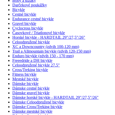
Boby a klzáky
Darčekové poukážky
Bicykle
Cestné bicykle
Endurance cestné bicykle
Gravel bicykle
Cyclocross bicykle
Časovkové / Triatlonové bicykle
Horské bicykle - HARDTAIL 29"/27,5"/26"
Celoodpružené bicykle
XC a Downcountry (zdvih 100-120 mm)
Trail a Allmountain bicykle (zdvih 120-150 mm)
Enduro bicykle (zdvih 150 - 170 mm)
Freeedride a DH bicykle
Celoodpružené bicykle 27.5"
Cross/Treking bicykle
Fitness bicykle
Mestské bicykle
Dámske bicykle
Dámske cestné bicykle
Dámske gravel bicykle
Dámske horské bicykle - HARDTAIL 29"/27,5"/26"
Dámske Celoodpružené bicykle
Dámske Cross/Treking bicykle
Dámske mestské bicykle