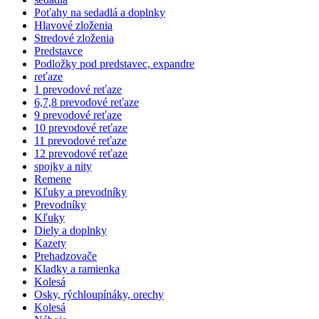
Poťahy na sedadlá a doplnky
Hlavové zloženia
Stredové zloženia
Predstavce
Podložky pod predstavec, expandre
reťaze
1 prevodové reťaze
6,7,8 prevodové reťaze
9 prevodové reťaze
10 prevodové reťaze
11 prevodové reťaze
12 prevodové reťaze
spojky a nity
Remene
Kľuky a prevodníky
Prevodníky
Kľuky
Diely a doplnky
Kazety
Prehadzovače
Kladky a ramienka
Kolesá
Osky, rýchloupínáky, orechy
Kolesá