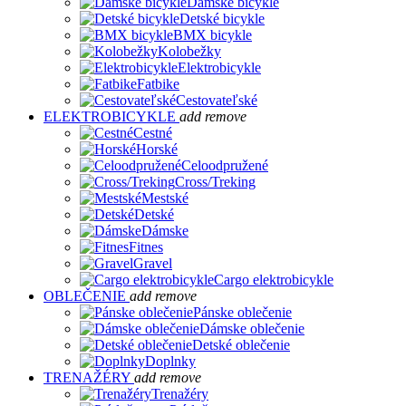
Dámske bicykle
Detské bicykle
BMX bicykle
Kolobežky
Elektrobicykle
Fatbike
Cestovateľské
ELEKTROBICYKLE
add
remove
Cestné
Horské
Celoodpružené
Cross/Treking
Mestské
Detské
Dámske
Fitnes
Gravel
Cargo elektrobicykle
OBLEČENIE
add
remove
Pánske oblečenie
Dámske oblečenie
Detské oblečenie
Doplnky
TRENAŽÉRY
add
remove
Trenažéry