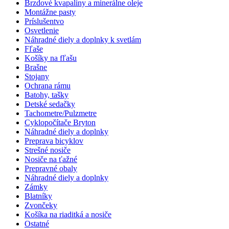
Brzdové kvapaliny a minerálne oleje
Montážne pasty
Príslušentvo
Osvetlenie
Náhradné diely a doplnky k svetlám
Fľaše
Košíky na fľašu
Brašne
Stojany
Ochrana rámu
Batohy, tašky
Detské sedačky
Tachometre/Pulzmetre
Cyklopočítače Bryton
Náhradné diely a doplnky
Preprava bicyklov
Strešné nosiče
Nosiče na ťažné
Prepravné obaly
Náhradné diely a doplnky
Zámky
Blatníky
Zvončeky
Košíka na riaditká a nosiče
Ostatné