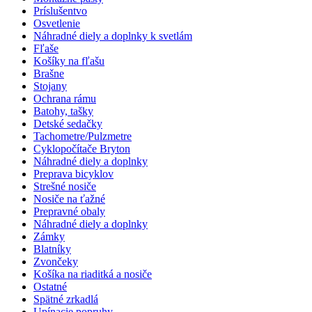
Príslušentvo
Osvetlenie
Náhradné diely a doplnky k svetlám
Fľaše
Košíky na fľašu
Brašne
Stojany
Ochrana rámu
Batohy, tašky
Detské sedačky
Tachometre/Pulzmetre
Cyklopočítače Bryton
Náhradné diely a doplnky
Preprava bicyklov
Strešné nosiče
Nosiče na ťažné
Prepravné obaly
Náhradné diely a doplnky
Zámky
Blatníky
Zvončeky
Košíka na riaditká a nosiče
Ostatné
Spätné zrkadlá
Upínacie popruhy