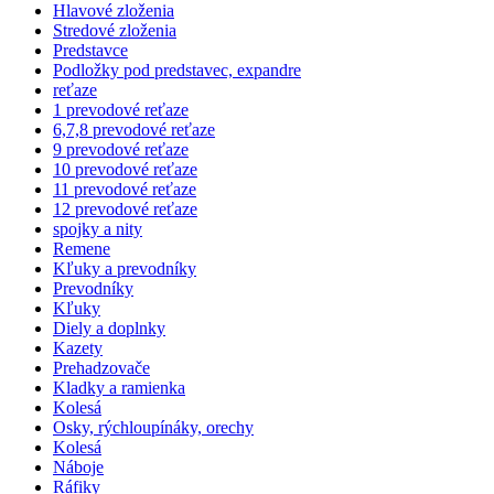
Hlavové zloženia
Stredové zloženia
Predstavce
Podložky pod predstavec, expandre
reťaze
1 prevodové reťaze
6,7,8 prevodové reťaze
9 prevodové reťaze
10 prevodové reťaze
11 prevodové reťaze
12 prevodové reťaze
spojky a nity
Remene
Kľuky a prevodníky
Prevodníky
Kľuky
Diely a doplnky
Kazety
Prehadzovače
Kladky a ramienka
Kolesá
Osky, rýchloupínáky, orechy
Kolesá
Náboje
Ráfiky