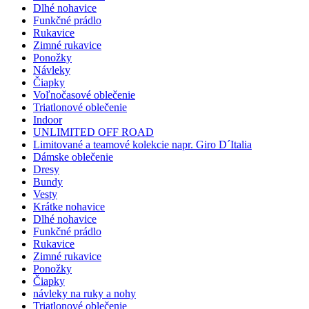
Dlhé nohavice
Funkčné prádlo
Rukavice
Zimné rukavice
Ponožky
Návleky
Čiapky
Voľnočasové oblečenie
Triatlonové oblečenie
Indoor
UNLIMITED OFF ROAD
Limitované a teamové kolekcie napr. Giro D´Italia
Dámske oblečenie
Dresy
Bundy
Vesty
Krátke nohavice
Dlhé nohavice
Funkčné prádlo
Rukavice
Zimné rukavice
Ponožky
Čiapky
návleky na ruky a nohy
Triatlonové oblečenie