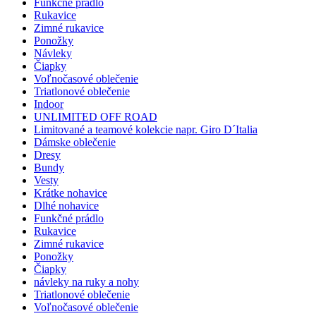
Funkčné prádlo
Rukavice
Zimné rukavice
Ponožky
Návleky
Čiapky
Voľnočasové oblečenie
Triatlonové oblečenie
Indoor
UNLIMITED OFF ROAD
Limitované a teamové kolekcie napr. Giro D´Italia
Dámske oblečenie
Dresy
Bundy
Vesty
Krátke nohavice
Dlhé nohavice
Funkčné prádlo
Rukavice
Zimné rukavice
Ponožky
Čiapky
návleky na ruky a nohy
Triatlonové oblečenie
Voľnočasové oblečenie