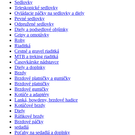
Sedlovky
Teleskopické sedlovky
Ovládacie páčky na sedlovky a diely
Pevné sedlovky
Odpružené sedlovky
Diely a podsedlové objímky
Gripy a omotávky
Rohy
Riaditká
Cestné a gravel riaditká
MTB a treking riaditká
Časovkárske nádstavce
Diely a doplnky
Brzdy
Brzdové platničky a gumičky
Brzdové platničky
Brzdové gumičky
Kotúče a adaptéry
Lanká, bowdeny, brzdové hadice
Kotúčové brzdy
Diely
Ráfikové brzdy
Brzdové páčky
sedadlá
Poťahy na sedadlá a doplnky