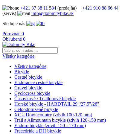
+421 37 38 11 584
(predajňa)
+421 910 88 66 44
(servis)
info@dolomitybike.sk
Sledujte nás
Porovnať
0
Obľúbené
0
Všetky kategórie
Všetky kategórie
Bicykle
Cestné bicykle
Endurance cestné bicykle
Gravel bicykle
Cyclocross bicykle
Časovkové / Triatlonové bicykle
Horské bicykle - HARDTAIL 29"/27,5"/26"
Celoodpružené bicykle
XC a Downcountry (zdvih 100-120 mm)
Trail a Allmountain bicykle (zdvih 120-150 mm)
Enduro bicykle (zdvih 150 - 170 mm)
Freeedride a DH bicykle