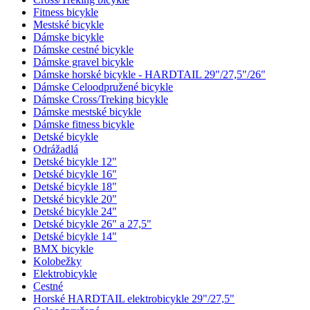
Fitness bicykle
Mestské bicykle
Dámske bicykle
Dámske cestné bicykle
Dámske gravel bicykle
Dámske horské bicykle - HARDTAIL 29"/27,5"/26"
Dámske Celoodpružené bicykle
Dámske Cross/Treking bicykle
Dámske mestské bicykle
Dámske fitness bicykle
Detské bicykle
Odrážadlá
Detské bicykle 12"
Detské bicykle 16"
Detské bicykle 18"
Detské bicykle 20"
Detské bicykle 24"
Detské bicykle 26" a 27,5"
Detské bicykle 14"
BMX bicykle
Kolobežky
Elektrobicykle
Cestné
Horské HARDTAIL elektrobicykle 29"/27,5"