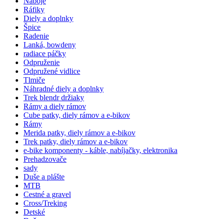
Náboje
Ráfiky
Diely a doplnky
Špice
Radenie
Lanká, bowdeny
radiace páčky
Odpruženie
Odpružené vidlice
Tlmiče
Náhradné diely a doplnky
Trek blendr držiaky
Rámy a diely rámov
Cube patky, diely rámov a e-bikov
Rámy
Merida patky, diely rámov a e-bikov
Trek patky, diely rámov a e-bikov
e-bike komponenty - káble, nabíjačky, elektronika
Prehadzovače
sady
Duše a plášte
MTB
Cestné a gravel
Cross/Treking
Detské