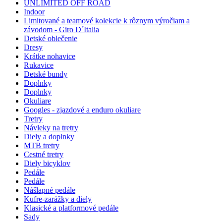
UNLIMITED OFF ROAD
Indoor
Limitované a teamové kolekcie k rôznym výročiam a
závodom - Giro D´Italia
Detské oblečenie
Dresy
Krátke nohavice
Rukavice
Detské bundy
Doplnky
Doplnky
Okuliare
Googles - zjazdové a enduro okuliare
Tretry
Návleky na tretry
Diely a doplnky
MTB tretry
Cestné tretry
Diely bicyklov
Pedále
Pedále
Nášlapné pedále
Kufre-zarážky a diely
Klasické a platformové pedále
Sady