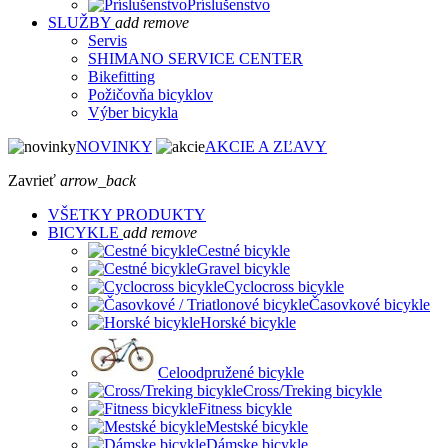
Príslušenstvo
SLUŽBY
add
remove
Servis
SHIMANO SERVICE CENTER
Bikefitting
Požičovňa bicyklov
Výber bicykla
NOVINKY
AKCIE A ZĽAVY
Zavrieť
arrow_back
VŠETKY PRODUKTY
BICYKLE
add
remove
Cestné bicykle
Gravel bicykle
Cyclocross bicykle
Časovkové bicykle
Horské bicykle
Celoodpružené bicykle
Cross/Treking bicykle
Fitness bicykle
Mestské bicykle
Dámske bicykle