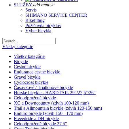
SLUŽBY
add
remove
Servis
SHIMANO SERVICE CENTER
Bikefitting
Požičovňa bicyklov
Výber bicykla
Všetky kategórie
Všetky kategórie
Bicykle
Cestné bicykle
Endurance cestné bicykle
Gravel bicykle
Cyclocross bicykle
Časovkové / Triatlonové bicykle
Horské bicykle - HARDTAIL 29"/27,5"/26"
Celoodpružené bicykle
XC a Downcountry (zdvih 100-120 mm)
Trail a Allmountain bicykle (zdvih 120-150 mm)
Enduro bicykle (zdvih 150 - 170 mm)
Freeedride a DH bicykle
Celoodpružené bicykle 27.5"
Cross/Treking bicykle