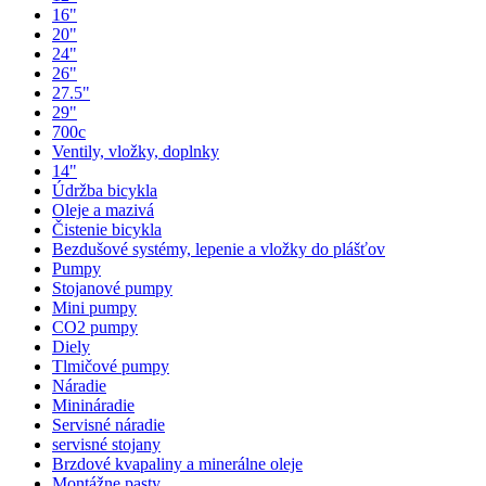
16"
20"
24"
26"
27.5"
29"
700c
Ventily, vložky, doplnky
14"
Údržba bicykla
Oleje a mazivá
Čistenie bicykla
Bezdušové systémy, lepenie a vložky do plášťov
Pumpy
Stojanové pumpy
Mini pumpy
CO2 pumpy
Diely
Tlmičové pumpy
Náradie
Minináradie
Servisné náradie
servisné stojany
Brzdové kvapaliny a minerálne oleje
Montážne pasty