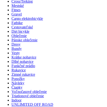
Cross/Treking
Mestské
Fitnes
Gravel
Cargo elektrobicykle
Fatbike
Cestovateľské
Dirt bicykle
Oblečenie
Pánske oblečenie
Dresy
Bundy
Vesty
Krátke nohavice
Dlhé nohavice
Funkčné prádlo
Rukavice
Zimné rukavice
Ponožky
Návleky
Čiapky
Voľnočasové oblečenie
Triatlonové oblečenie
Indoor
UNLIMITED OFF ROAD