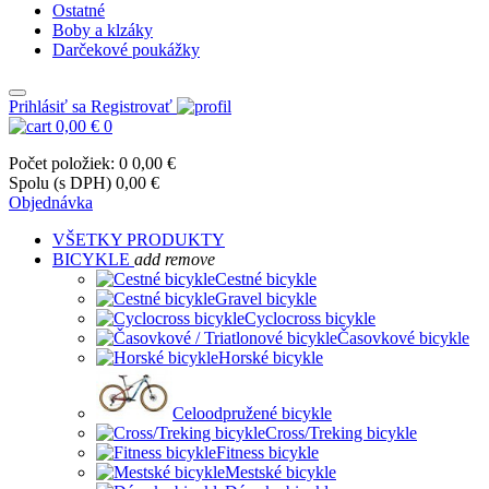
Ostatné
Boby a klzáky
Darčekové poukážky
Prihlásiť sa
Registrovať
0,00 €
0
Počet položiek: 0
0,00 €
Spolu (s DPH)
0,00 €
Objednávka
VŠETKY PRODUKTY
BICYKLE
add
remove
Cestné bicykle
Gravel bicykle
Cyclocross bicykle
Časovkové bicykle
Horské bicykle
Celoodpružené bicykle
Cross/Treking bicykle
Fitness bicykle
Mestské bicykle