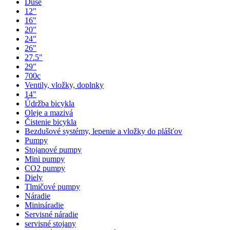
Duše
12"
16"
20"
24"
26"
27.5"
29"
700c
Ventily, vložky, doplnky
14"
Údržba bicykla
Oleje a mazivá
Čistenie bicykla
Bezdušové systémy, lepenie a vložky do plášťov
Pumpy
Stojanové pumpy
Mini pumpy
CO2 pumpy
Diely
Tlmičové pumpy
Náradie
Minináradie
Servisné náradie
servisné stojany