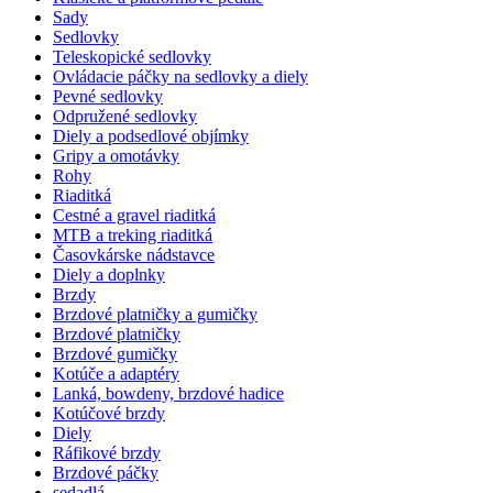
Sady
Sedlovky
Teleskopické sedlovky
Ovládacie páčky na sedlovky a diely
Pevné sedlovky
Odpružené sedlovky
Diely a podsedlové objímky
Gripy a omotávky
Rohy
Riaditká
Cestné a gravel riaditká
MTB a treking riaditká
Časovkárske nádstavce
Diely a doplnky
Brzdy
Brzdové platničky a gumičky
Brzdové platničky
Brzdové gumičky
Kotúče a adaptéry
Lanká, bowdeny, brzdové hadice
Kotúčové brzdy
Diely
Ráfikové brzdy
Brzdové páčky
sedadlá