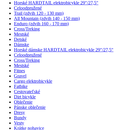
Horské HARDTAIL elektrobicykle 29"/27,5"
Celoodpružené
Trail (zdvih 120 - 130 mm)
All Mountain (zdvih 140 - 150 mm)
Enduro (zdvih 160 - 170 mm)
Cross/Treking
Mestské
Detské
Dámske
Horské dámske HARDTAIL elektrobicykle 29"/27,5"
Celoodpružené
Cross/Treking
Mestské
Fitnes
Gravel
Cargo elektrobicykle
Fatbike
Cestovateľské
Dirt bicykle
Oblečenie
Pánske oblečenie
Dresy
Bundy
Vesty
Krátke nohavice