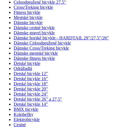
Celoodpružené bicykle 27.5"
Cross/Treking bicykle
Fitness bicykle
Mestské bicykle
Dámske bicykle
Dámske cestné bicykle
Dámske gravel bicykle
Dámske horské bicykle - HARDTAIL 29"/27,5"/26"
Dámske Celoodpružené bicykle
Dámske Cross/Treking bicykle
Dámske mestské bicykle
Dámske fitness bicykle
Detské bicykle
Odrážadlá
Detské bicykle 12"
Detské bicykle 16"
Detské bicykle 18"
Detské bicykle 20"
Detské bicykle 24"
Detské bicykle 26" a 27,5"
Detské bicykle 14"
BMX bicykle
Kolobežky
Elektrobicykle
Cestné