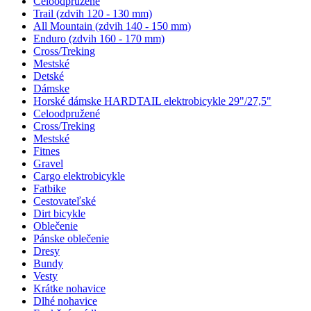
Celoodpružené
Trail (zdvih 120 - 130 mm)
All Mountain (zdvih 140 - 150 mm)
Enduro (zdvih 160 - 170 mm)
Cross/Treking
Mestské
Detské
Dámske
Horské dámske HARDTAIL elektrobicykle 29"/27,5"
Celoodpružené
Cross/Treking
Mestské
Fitnes
Gravel
Cargo elektrobicykle
Fatbike
Cestovateľské
Dirt bicykle
Oblečenie
Pánske oblečenie
Dresy
Bundy
Vesty
Krátke nohavice
Dlhé nohavice