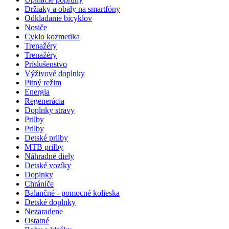
Držiaky a obaly na smartfóny
Odkladanie bicyklov
Nosiče
Cyklo kozmetika
Trenažéry
Trenažéry
Príslušenstvo
Výživové doplnky
Pitný režim
Energia
Regenerácia
Doplnky stravy
Prilby
Prilby
Detské prilby
MTB prilby
Náhradné diely
Detské vozíky
Doplnky
Chrániče
Balančné - pomocné kolieska
Detské doplnky
Nezaradene
Ostatné