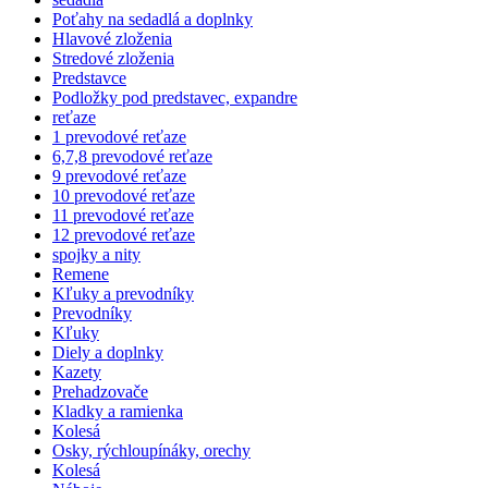
Poťahy na sedadlá a doplnky
Hlavové zloženia
Stredové zloženia
Predstavce
Podložky pod predstavec, expandre
reťaze
1 prevodové reťaze
6,7,8 prevodové reťaze
9 prevodové reťaze
10 prevodové reťaze
11 prevodové reťaze
12 prevodové reťaze
spojky a nity
Remene
Kľuky a prevodníky
Prevodníky
Kľuky
Diely a doplnky
Kazety
Prehadzovače
Kladky a ramienka
Kolesá
Osky, rýchloupínáky, orechy
Kolesá