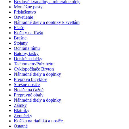
Brzdové kvapaliny a minerálne oleje
Montážne pasty
Príslušentvo
Osvetlenie
Náhradné diely a doplnky k svetlám
Fľaše
Košíky na fľašu
Brašne
Stojany
Ochrana rámu
Batohy, tašky
Detské sedačky
Tachometre/Pulzmetre
Cyklopočítače Bryton
Náhradné diely a doplnky
Preprava bicyklov
Strešné nosiče
Nosiče na ťažné
Prepravné obaly
Náhradné diely a doplnky
Zámky
Blatníky
Zvončeky
Košíka na riaditká a nosiče
Ostatné