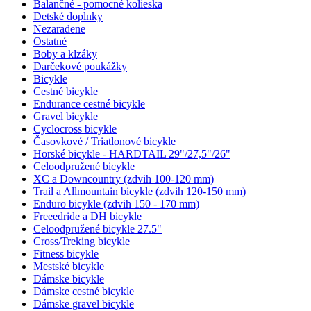
Balančné - pomocné kolieska
Detské doplnky
Nezaradene
Ostatné
Boby a klzáky
Darčekové poukážky
Bicykle
Cestné bicykle
Endurance cestné bicykle
Gravel bicykle
Cyclocross bicykle
Časovkové / Triatlonové bicykle
Horské bicykle - HARDTAIL 29"/27,5"/26"
Celoodpružené bicykle
XC a Downcountry (zdvih 100-120 mm)
Trail a Allmountain bicykle (zdvih 120-150 mm)
Enduro bicykle (zdvih 150 - 170 mm)
Freeedride a DH bicykle
Celoodpružené bicykle 27.5"
Cross/Treking bicykle
Fitness bicykle
Mestské bicykle
Dámske bicykle
Dámske cestné bicykle
Dámske gravel bicykle