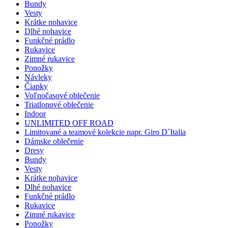
Bundy
Vesty
Krátke nohavice
Dlhé nohavice
Funkčné prádlo
Rukavice
Zimné rukavice
Ponožky
Návleky
Čiapky
Voľnočasové oblečenie
Triatlonové oblečenie
Indoor
UNLIMITED OFF ROAD
Limitované a teamové kolekcie napr. Giro D´Italia
Dámske oblečenie
Dresy
Bundy
Vesty
Krátke nohavice
Dlhé nohavice
Funkčné prádlo
Rukavice
Zimné rukavice
Ponožky