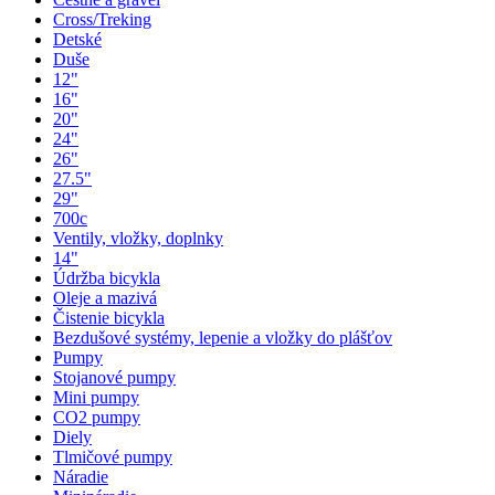
Cross/Treking
Detské
Duše
12"
16"
20"
24"
26"
27.5"
29"
700c
Ventily, vložky, doplnky
14"
Údržba bicykla
Oleje a mazivá
Čistenie bicykla
Bezdušové systémy, lepenie a vložky do plášťov
Pumpy
Stojanové pumpy
Mini pumpy
CO2 pumpy
Diely
Tlmičové pumpy
Náradie