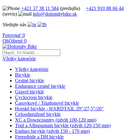
+421 37 38 11 584
(predajňa)
+421 910 88 66 44
(servis)
info@dolomitybike.sk
Sledujte nás
Porovnať
0
Obľúbené
0
Všetky kategórie
Všetky kategórie
Bicykle
Cestné bicykle
Endurance cestné bicykle
Gravel bicykle
Cyclocross bicykle
Časovkové / Triatlonové bicykle
Horské bicykle - HARDTAIL 29"/27,5"/26"
Celoodpružené bicykle
XC a Downcountry (zdvih 100-120 mm)
Trail a Allmountain bicykle (zdvih 120-150 mm)
Enduro bicykle (zdvih 150 - 170 mm)
Freeedride a DH bicykle