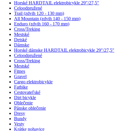
Horské HARDTAIL elektrobicykle 29"/27,5"
Celoodpružené
Trail (zdvih 120 - 130 mm)
All Mountain (zdvih 140 - 150 mm)
Enduro (zdvih 160 - 170 mm)
Cross/Treking
Mestské
Detské
Dámske
Horské dámske HARDTAIL elektrobicykle 29"/27,5"
Celoodpružené
Cross/Treking
Mestské
Fitnes
Gravel
Cargo elektrobicykle
Fatbike
Cestovateľské
Dirt bicykle
Oblečenie
Pánske oblečenie
Dresy
Bundy
Vesty
Krátke nohavice