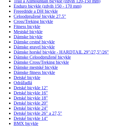
Trail a Allmountain bicykle (zdvih 120-150 mm)
Enduro bicykle (zdvih 150 - 170 mm)
Freeedride a DH bicykle
Celoodpružené bicykle 27.5"
Cross/Treking bicykle
Fitness bicykle
Mestské bicykle
Dámske bicykle
Dámske cestné bicykle
Dámske gravel bicykle
Dámske horské bicykle - HARDTAIL 29"/27,5"/26"
Dámske Celoodpružené bicykle
Dámske Cross/Treking bicykle
Dámske mestské bicykle
Dámske fitness bicykle
Detské bicykle
Odrážadlá
Detské bicykle 12"
Detské bicykle 16"
Detské bicykle 18"
Detské bicykle 20"
Detské bicykle 24"
Detské bicykle 26" a 27,5"
Detské bicykle 14"
BMX bicykle