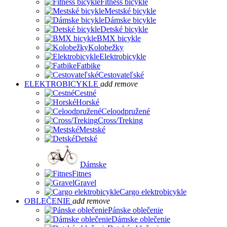
Fitness bicykle
Mestské bicykle
Dámske bicykle
Detské bicykle
BMX bicykle
Kolobežky
Elektrobicykle
Fatbike
Cestovateľské
ELEKTROBICYKLE
add
remove
Cestné
Horské
Celoodpružené
Cross/Treking
Mestské
Detské
Dámske
Fitnes
Gravel
Cargo elektrobicykle
OBLEČENIE
add
remove
Pánske oblečenie
Dámske oblečenie