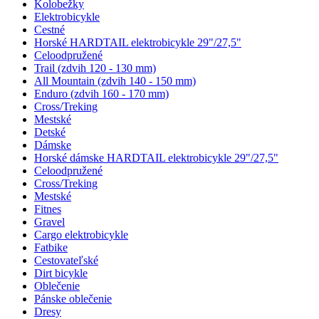
Kolobežky
Elektrobicykle
Cestné
Horské HARDTAIL elektrobicykle 29"/27,5"
Celoodpružené
Trail (zdvih 120 - 130 mm)
All Mountain (zdvih 140 - 150 mm)
Enduro (zdvih 160 - 170 mm)
Cross/Treking
Mestské
Detské
Dámske
Horské dámske HARDTAIL elektrobicykle 29"/27,5"
Celoodpružené
Cross/Treking
Mestské
Fitnes
Gravel
Cargo elektrobicykle
Fatbike
Cestovateľské
Dirt bicykle
Oblečenie
Pánske oblečenie
Dresy