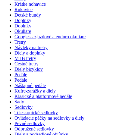
Krátke nohavice
Rukavice
Detské bundy
Doplnky
Doplnky
Okuliare
Googles - zjazdové a enduro okuliare
Tretry
Návleky na tretry
Diely a doplnky
MTB tretry
Cestné tretry
Diely bicyklov
Pedále
Pedále
Nášlapné pedále
Kufre-zarážky a diely
Klasické a platformové pedále
Sady
Sedlovky
Teleskopické sedlovky
Ovládacie páčky na sedlovky a diely
Pevné sedlovky
Odpružené sedlovky
Diely a podsedlové objímky