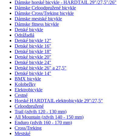
Dámske horské bicykle - HARDTAIL 29"/27,5"/26"
Dámske Celoodpružené bicykle
Dámske Cross/Treking bicykle
Dámske mestské bicykle
Dámske fitness bicykle
Detské bicykle
Odrážadlá
Detské bicykle 12"
Detské bicykle 16"
Detské bicykle 18"
Detské bicykle 20"
Detské bicykle 24"
Detské bicykle 26" a 27,5"
Detské bicykle 14"
BMX bicykle
Kolobežky
Elektrobicykle
Cestné
Horské HARDTAIL elektrobicykle 29"/27,5"
Celoodpružené
Trail (zdvih 120 - 130 mm)
All Mountain (zdvih 140 - 150 mm)
Enduro (zdvih 160 - 170 mm)
Cross/Treking
Mestské