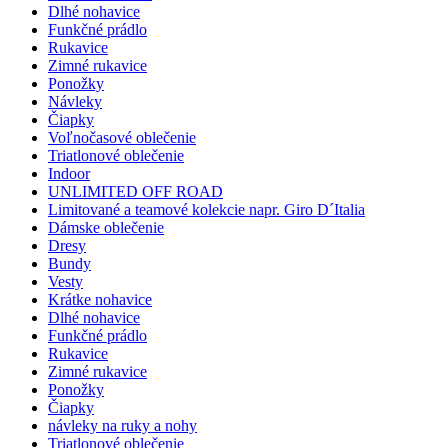
Dlhé nohavice
Funkčné prádlo
Rukavice
Zimné rukavice
Ponožky
Návleky
Čiapky
Voľnočasové oblečenie
Triatlonové oblečenie
Indoor
UNLIMITED OFF ROAD
Limitované a teamové kolekcie napr. Giro D´Italia
Dámske oblečenie
Dresy
Bundy
Vesty
Krátke nohavice
Dlhé nohavice
Funkčné prádlo
Rukavice
Zimné rukavice
Ponožky
Čiapky
návleky na ruky a nohy
Triatlonové oblečenie