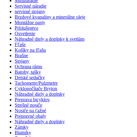
Minináradie
Servisné náradie
servisné stojany
Brzdové kvapaliny a minerálne oleje
Montážne pasty
Príslušentvo
Osvetlenie
Náhradné diely a doplnky k svetlám
Fľaše
Košíky na fľašu
Brašne
Stojany
Ochrana rámu
Batohy, tašky
Detské sedačky
Tachometre/Pulzmetre
Cyklopočítače Bryton
Náhradné diely a doplnky
Preprava bicyklov
Strešné nosiče
Nosiče na ťažné
Prepravné obaly
Náhradné diely a doplnky
Zámky
Blatníky