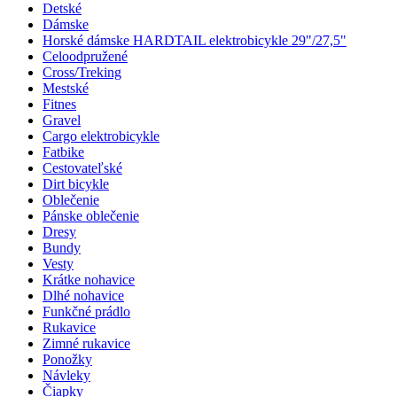
Detské
Dámske
Horské dámske HARDTAIL elektrobicykle 29"/27,5"
Celoodpružené
Cross/Treking
Mestské
Fitnes
Gravel
Cargo elektrobicykle
Fatbike
Cestovateľské
Dirt bicykle
Oblečenie
Pánske oblečenie
Dresy
Bundy
Vesty
Krátke nohavice
Dlhé nohavice
Funkčné prádlo
Rukavice
Zimné rukavice
Ponožky
Návleky
Čiapky