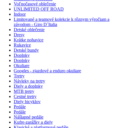
Voľnočasové oblečenie
UNLIMITED OFF ROAD
Indoor
Limitované a teamové kolekcie k rôznym výročiam a
závodom - Giro D´Italia
Detské oblečenie
Dresy
Krátke nohavice
Rukavice
Detské bundy
Doplnky
Doplnky
Okuliare
Googles - zjazdové a enduro okuliare
Tretry
Návleky na tretry
Diely a doplnky
MTB tretry
Cestné tretry
Diely bicyklov
Pedále
Pedále
Nášlapné pedále
Kufre-zarážky a diely
Klasické a platformové pedále