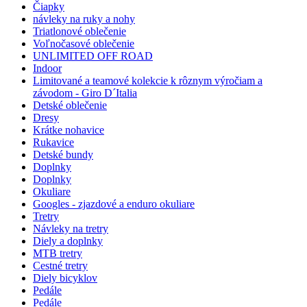
Čiapky
návleky na ruky a nohy
Triatlonové oblečenie
Voľnočasové oblečenie
UNLIMITED OFF ROAD
Indoor
Limitované a teamové kolekcie k rôznym výročiam a
závodom - Giro D´Italia
Detské oblečenie
Dresy
Krátke nohavice
Rukavice
Detské bundy
Doplnky
Doplnky
Okuliare
Googles - zjazdové a enduro okuliare
Tretry
Návleky na tretry
Diely a doplnky
MTB tretry
Cestné tretry
Diely bicyklov
Pedále
Pedále