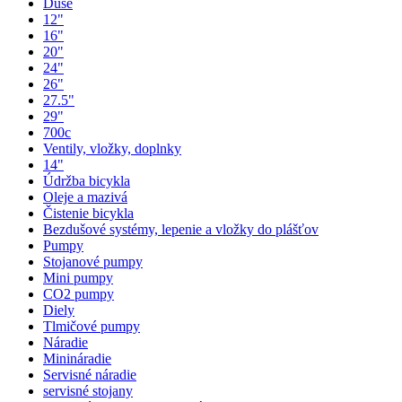
Duše
12"
16"
20"
24"
26"
27.5"
29"
700c
Ventily, vložky, doplnky
14"
Údržba bicykla
Oleje a mazivá
Čistenie bicykla
Bezdušové systémy, lepenie a vložky do plášťov
Pumpy
Stojanové pumpy
Mini pumpy
CO2 pumpy
Diely
Tlmičové pumpy
Náradie
Minináradie
Servisné náradie
servisné stojany