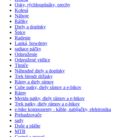
Osky, rýchloupínáky, orechy
Kolesá
Náboje
Ráfiky
Diely a doplnky
Špice
Radenie
Lanká, bowdeny
radiace páčky
Odpruženie
Odpružené vidlice
Tlmiče
Náhradné diely a doplnky
Trek blendr držiaky
Rámy a diely rámov
Cube patky, diely rámov a e-bikov
Rámy
Merida patky, diely rámov a e-bikov
Trek patky, diely rámov a e-bikov
e-bike komponenty - káble, nabíjačky, elektronika
Prehadzovače
sady
Duše a plášte
MTB
Cestné a gravel