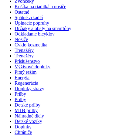
Zvončeky
Košíka na riaditká a nosiče
Ostatné
Spätné zrkadlá
Upínacie popruhy
Držiaky a obaly na smartfóny
Odkladanie bicyklov
Nosiče
Cyklo kozmetika
Trenažéry
Trenažéry
Príslušenstvo
Výživové doplnky
Pitný režim
Energia
Regenerácia
Doplnky stravy
Prilby
Prilby
Detské prilby
MTB prilby
Náhradné diely
Detské vozíky
Doplnky
Chrániče