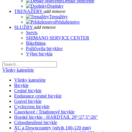
Detské oblečenie
Doplnky
TRENAŽÉRY
add
remove
Trenažéry
Príslušenstvo
SLUŽBY
add
remove
Servis
SHIMANO SERVICE CENTER
Bikefitting
Požičovňa bicyklov
Výber bicykla
Všetky kategórie
Všetky kategórie
Bicykle
Cestné bicykle
Endurance cestné bicykle
Gravel bicykle
Cyclocross bicykle
Časovkové / Triatlonové bicykle
Horské bicykle - HARDTAIL 29"/27,5"/26"
Celoodpružené bicykle
XC a Downcountry (zdvih 100-120 mm)