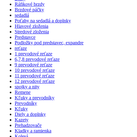
Ráfikové brzdy
Brzdové páčky
sedadlá
Poťahy na sedadlá a doplnky
Hlavové zloženia
Stredové zloženia
Predstavce
Podložky pod predstavec, expandre
reťaze
1 prevodové reťaze
6,7,8 prevodové reťaze
9 prevodové reťaze
10 prevodové reťaze
11 prevodové reťaze
12 prevodové reťaze
spojky a nity
Remene
Kľuky a prevodníky
Prevodníky
Kľuky
Diely a doplnky
Kazety
Prehadzovače
Kladky a ramienka
Kolesá