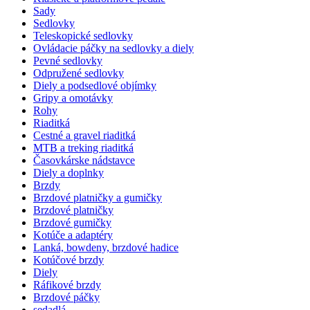
Sady
Sedlovky
Teleskopické sedlovky
Ovládacie páčky na sedlovky a diely
Pevné sedlovky
Odpružené sedlovky
Diely a podsedlové objímky
Gripy a omotávky
Rohy
Riaditká
Cestné a gravel riaditká
MTB a treking riaditká
Časovkárske nádstavce
Diely a doplnky
Brzdy
Brzdové platničky a gumičky
Brzdové platničky
Brzdové gumičky
Kotúče a adaptéry
Lanká, bowdeny, brzdové hadice
Kotúčové brzdy
Diely
Ráfikové brzdy
Brzdové páčky
sedadlá