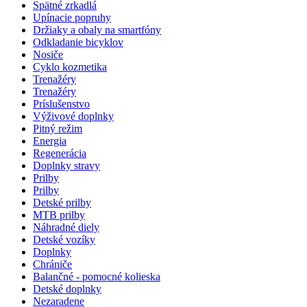
Spätné zrkadlá
Upínacie popruhy
Držiaky a obaly na smartfóny
Odkladanie bicyklov
Nosiče
Cyklo kozmetika
Trenažéry
Trenažéry
Príslušenstvo
Výživové doplnky
Pitný režim
Energia
Regenerácia
Doplnky stravy
Prilby
Prilby
Detské prilby
MTB prilby
Náhradné diely
Detské vozíky
Doplnky
Chrániče
Balančné - pomocné kolieska
Detské doplnky
Nezaradene