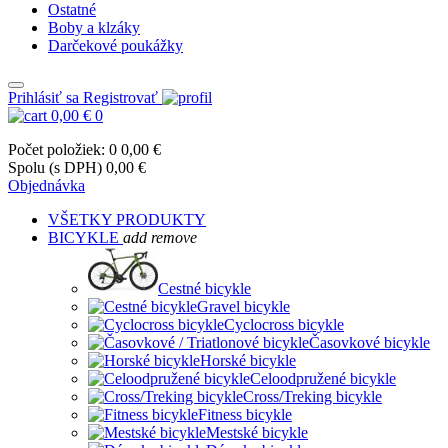
Ostatné
Boby a klzáky
Darčekové poukážky
Prihlásiť sa
Registrovať
0,00 €
0
Počet položiek: 0
0,00 €
Spolu (s DPH)
0,00 €
Objednávka
VŠETKY PRODUKTY
BICYKLE
add
remove
Cestné bicykle
Gravel bicykle
Cyclocross bicykle
Časovkové bicykle
Horské bicykle
Celoodpružené bicykle
Cross/Treking bicykle
Fitness bicykle
Mestské bicykle