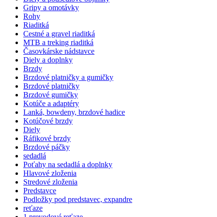
Gripy a omotávky
Rohy
Riaditká
Cestné a gravel riaditká
MTB a treking riaditká
Časovkárske nádstavce
Diely a doplnky
Brzdy
Brzdové platničky a gumičky
Brzdové platničky
Brzdové gumičky
Kotúče a adaptéry
Lanká, bowdeny, brzdové hadice
Kotúčové brzdy
Diely
Ráfikové brzdy
Brzdové páčky
sedadlá
Poťahy na sedadlá a doplnky
Hlavové zloženia
Stredové zloženia
Predstavce
Podložky pod predstavec, expandre
reťaze
1 prevodové reťaze