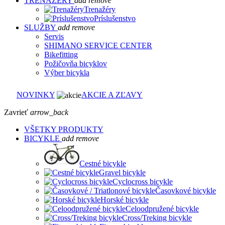
TRENAŽÉRY
add
remove
Trenažéry
Príslušenstvo
SLUŽBY
add
remove
Servis
SHIMANO SERVICE CENTER
Bikefitting
Požičovňa bicyklov
Výber bicykla
NOVINKY
AKCIE A ZĽAVY
Zavrieť
arrow_back
VŠETKY PRODUKTY
BICYKLE
add
remove
Cestné bicykle
Gravel bicykle
Cyclocross bicykle
Časovkové bicykle
Horské bicykle
Celoodpružené bicykle
Cross/Treking bicykle