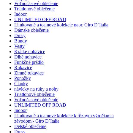
Voľnočasové oblečenie
Triatlonové oblečenie
Indoor
UNLIMITED OFF ROAD
Limitované a teamové kolekcie napr. Giro D´Italia
Dámske oblečenie
Dresy
Bundy
Vesty
Krátke nohavice
Dlhé nohavice
Funkčné prádlo
Rukavice
Zimné rukavice
Ponožky
Čiapky
návleky na ruky a nohy
Triatlonové oblečenie
Voľnočasové oblečenie
UNLIMITED OFF ROAD
Indoor
Limitované a teamové kolekcie k rôznym výročiam a
závodom - Giro D´Italia
Detské oblečenie
Dresy