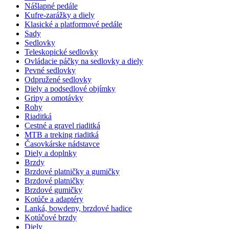
Nášlapné pedále
Kufre-zarážky a diely
Klasické a platformové pedále
Sady
Sedlovky
Teleskopické sedlovky
Ovládacie páčky na sedlovky a diely
Pevné sedlovky
Odpružené sedlovky
Diely a podsedlové objímky
Gripy a omotávky
Rohy
Riaditká
Cestné a gravel riaditká
MTB a treking riaditká
Časovkárske nádstavce
Diely a doplnky
Brzdy
Brzdové platničky a gumičky
Brzdové platničky
Brzdové gumičky
Kotúče a adaptéry
Lanká, bowdeny, brzdové hadice
Kotúčové brzdy
Diely