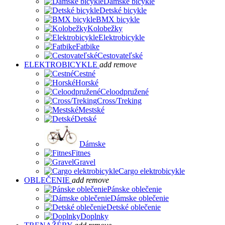
Dámske bicykle
Detské bicykle
BMX bicykle
Kolobežky
Elektrobicykle
Fatbike
Cestovateľské
ELEKTROBICYKLE
add
remove
Cestné
Horské
Celoodpružené
Cross/Treking
Mestské
Detské
Dámske
Fitnes
Gravel
Cargo elektrobicykle
OBLEČENIE
add
remove
Pánske oblečenie
Dámske oblečenie
Detské oblečenie
Doplnky