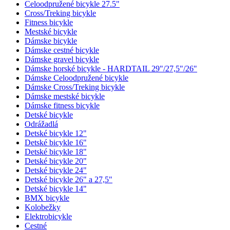
Celoodpružené bicykle 27.5"
Cross/Treking bicykle
Fitness bicykle
Mestské bicykle
Dámske bicykle
Dámske cestné bicykle
Dámske gravel bicykle
Dámske horské bicykle - HARDTAIL 29"/27,5"/26"
Dámske Celoodpružené bicykle
Dámske Cross/Treking bicykle
Dámske mestské bicykle
Dámske fitness bicykle
Detské bicykle
Odrážadlá
Detské bicykle 12"
Detské bicykle 16"
Detské bicykle 18"
Detské bicykle 20"
Detské bicykle 24"
Detské bicykle 26" a 27,5"
Detské bicykle 14"
BMX bicykle
Kolobežky
Elektrobicykle
Cestné