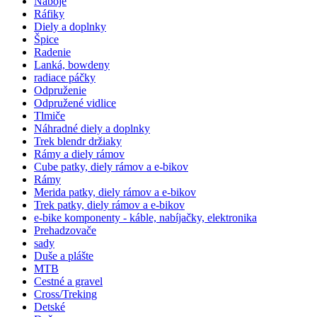
Náboje
Ráfiky
Diely a doplnky
Špice
Radenie
Lanká, bowdeny
radiace páčky
Odpruženie
Odpružené vidlice
Tlmiče
Náhradné diely a doplnky
Trek blendr držiaky
Rámy a diely rámov
Cube patky, diely rámov a e-bikov
Rámy
Merida patky, diely rámov a e-bikov
Trek patky, diely rámov a e-bikov
e-bike komponenty - káble, nabíjačky, elektronika
Prehadzovače
sady
Duše a plášte
MTB
Cestné a gravel
Cross/Treking
Detské