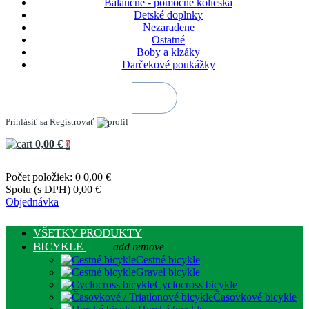
Balančné - pomocné kolieska
Detské doplnky
Nezaradene
Ostatné
Boby a klzáky
Darčekové poukážky
Prihlásiť sa
Registrovať
0,00 €
0
Počet položiek: 0
0,00 €
Spolu (s DPH)
0,00 €
Objednávka
VŠETKY PRODUKTY
BICYKLE
add
remove
Cestné bicykle
Gravel bicykle
Cyclocross bicykle
Časovkové bicykle