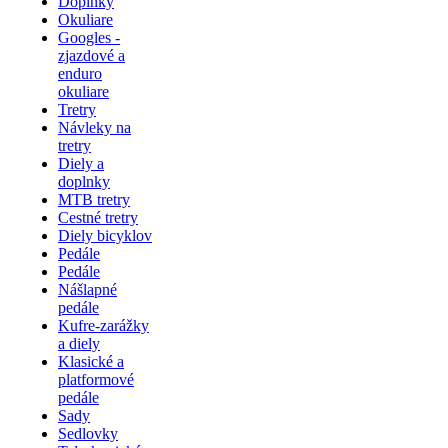
Doplnky
Okuliare
Googles -
zjazdové a
enduro
okuliare
Tretry
Návleky na
tretry
Diely a
doplnky
MTB tretry
Cestné tretry
Diely bicyklov
Pedále
Pedále
Nášlapné
pedále
Kufre-zarážky
a diely
Klasické a
platformové
pedále
Sady
Sedlovky