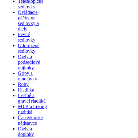
Teleskopické
sedlovky
Ovládacie
páčky na
sedlovky a
diely
Pevné
sedlovky
Odpružené
sedlovky
Diely a
podsedlové
objímky
Gripy a
omotávky
Rohy
Riaditká
Cestné a
gravel riaditká
MTB a treking
riaditká
Časovkárske
nádstavce
Diely a
doplnky