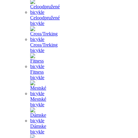
Celoodpružené
bicykle
Cross/Treking
bicykle
Fitness
bicykle
Mestské
bicykle
Dámske
bicykle