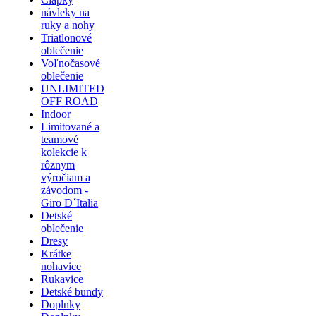
návleky na
ruky a nohy
Triatlonové
oblečenie
Voľnočasové
oblečenie
UNLIMITED
OFF ROAD
Indoor
Limitované a
teamové
kolekcie k
rôznym
výročiam a
závodom -
Giro D´Italia
Detské
oblečenie
Dresy
Krátke
nohavice
Rukavice
Detské bundy
Doplnky