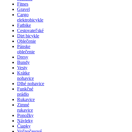
Fitnes
Gravel
Cargo
elektrobicykle
Fatbike
Cestovateľské
Dirt bicykle
Oblečenie
Pánske
oblečenie
Dresy
Bundy
Vesty
Krátke
nohavice
Dlhé nohavice
Funkčné
prádlo
Rukavice
Zimné
rukavice
Ponožky
Návleky
Čiapky
Voľnočasové