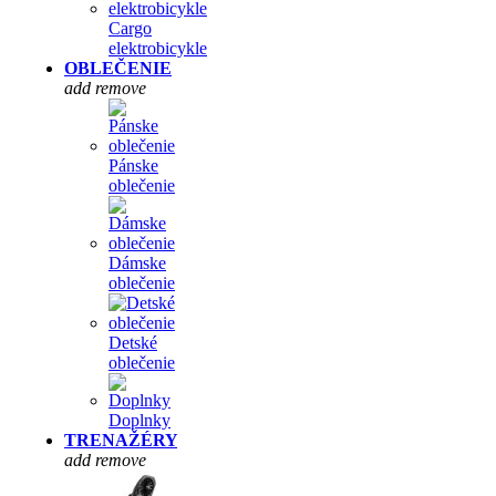
Cargo
elektrobicykle
OBLEČENIE
add
remove
Pánske
oblečenie
Dámske
oblečenie
Detské
oblečenie
Doplnky
TRENAŽÉRY
add
remove