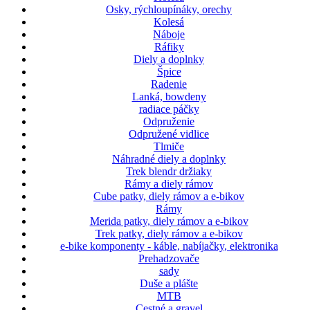
Osky, rýchloupínáky, orechy
Kolesá
Náboje
Ráfiky
Diely a doplnky
Špice
Radenie
Lanká, bowdeny
radiace páčky
Odpruženie
Odpružené vidlice
Tlmiče
Náhradné diely a doplnky
Trek blendr držiaky
Rámy a diely rámov
Cube patky, diely rámov a e-bikov
Rámy
Merida patky, diely rámov a e-bikov
Trek patky, diely rámov a e-bikov
e-bike komponenty - káble, nabíjačky, elektronika
Prehadzovače
sady
Duše a plášte
MTB
Cestné a gravel