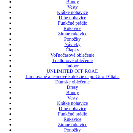
Bundy
Vesty
Krátke nohavice
Dlhé nohavice
Funkčné prádlo
Rukavice
Zimné rukavice
Ponožky
Návleky
Čiapky
Voľnočasové oblečenie
Triatlonové oblečenie
Indoor
UNLIMITED OFF ROAD
Limitované a teamové kolekcie napr. Giro D´Italia
Dámske oblečenie
Dresy
Bundy
Vesty
Krátke nohavice
Dlhé nohavice
Funkčné prádlo
Rukavice
Zimné rukavice
Ponožky