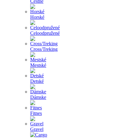
Cestné
Horské
Celoodpružené
Cross/Treking
Mestské
Detské
Dámske
Fitnes
Gravel