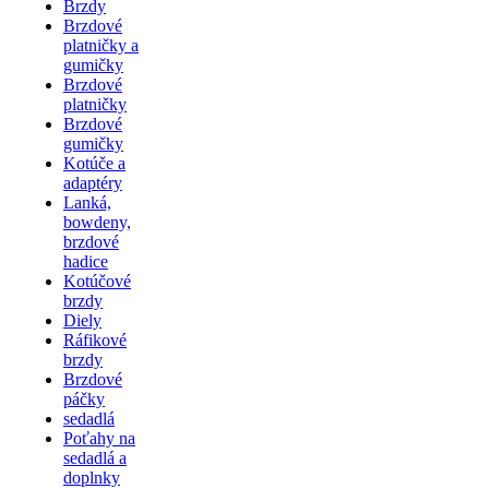
Brzdy
Brzdové
platničky a
gumičky
Brzdové
platničky
Brzdové
gumičky
Kotúče a
adaptéry
Lanká,
bowdeny,
brzdové
hadice
Kotúčové
brzdy
Diely
Ráfikové
brzdy
Brzdové
páčky
sedadlá
Poťahy na
sedadlá a
doplnky