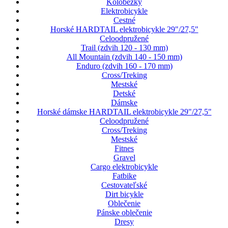
Kolobežky
Elektrobicykle
Cestné
Horské HARDTAIL elektrobicykle 29"/27,5"
Celoodpružené
Trail (zdvih 120 - 130 mm)
All Mountain (zdvih 140 - 150 mm)
Enduro (zdvih 160 - 170 mm)
Cross/Treking
Mestské
Detské
Dámske
Horské dámske HARDTAIL elektrobicykle 29"/27,5"
Celoodpružené
Cross/Treking
Mestské
Fitnes
Gravel
Cargo elektrobicykle
Fatbike
Cestovateľské
Dirt bicykle
Oblečenie
Pánske oblečenie
Dresy