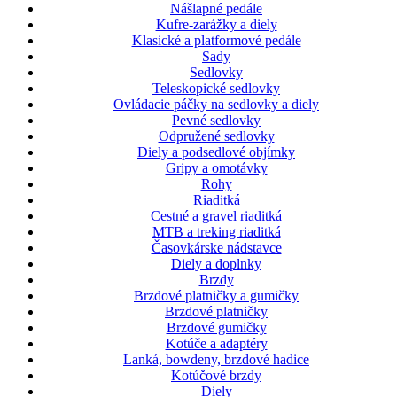
Nášlapné pedále
Kufre-zarážky a diely
Klasické a platformové pedále
Sady
Sedlovky
Teleskopické sedlovky
Ovládacie páčky na sedlovky a diely
Pevné sedlovky
Odpružené sedlovky
Diely a podsedlové objímky
Gripy a omotávky
Rohy
Riaditká
Cestné a gravel riaditká
MTB a treking riaditká
Časovkárske nádstavce
Diely a doplnky
Brzdy
Brzdové platničky a gumičky
Brzdové platničky
Brzdové gumičky
Kotúče a adaptéry
Lanká, bowdeny, brzdové hadice
Kotúčové brzdy
Diely