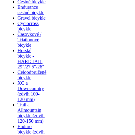
Cestné bicykle
Endurance
cestné bicykle
Gravel bicykle
Cyclocross
bicykle
Časovkové /
Triatlonové
bicykle
Horské
bicykle -
HARDTAIL
29"/27,5"/26"
Celoodpružené
bicykle
XC a
Downcountry
(zdvih 100-
120 mm)
Trail a
Allmountain
bicykle (zdvih
120-150 mm)
Enduro
bicykle (zdvih