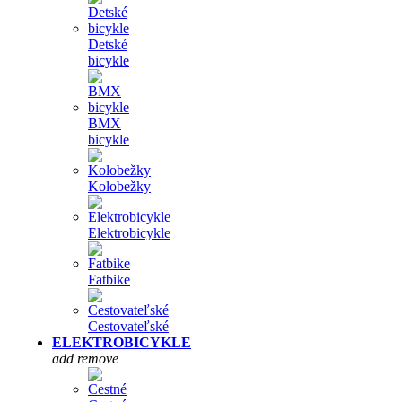
Detské
bicykle
BMX
bicykle
Kolobežky
Elektrobicykle
Fatbike
Cestovateľské
ELEKTROBICYKLE
add
remove