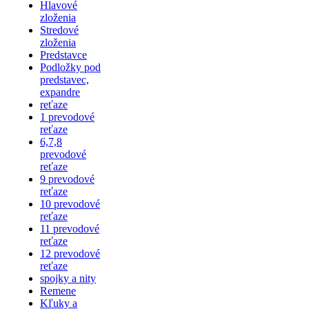
Hlavové
zloženia
Stredové
zloženia
Predstavce
Podložky pod
predstavec,
expandre
reťaze
1 prevodové
reťaze
6,7,8
prevodové
reťaze
9 prevodové
reťaze
10 prevodové
reťaze
11 prevodové
reťaze
12 prevodové
reťaze
spojky a nity
Remene
Kľuky a