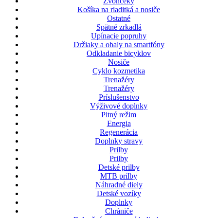
Zvončeky
Košíka na riaditká a nosiče
Ostatné
Spätné zrkadlá
Upínacie popruhy
Držiaky a obaly na smartfóny
Odkladanie bicyklov
Nosiče
Cyklo kozmetika
Trenažéry
Trenažéry
Príslušenstvo
Výživové doplnky
Pitný režim
Energia
Regenerácia
Doplnky stravy
Prilby
Prilby
Detské prilby
MTB prilby
Náhradné diely
Detské vozíky
Doplnky
Chrániče