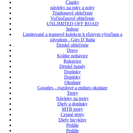
Čiapky
návleky na ruky a nohy
Triatlonové oblečenie
Voľnočasové oblečenie
UNLIMITED OFF ROAD
Indoor
Limitované a teamové kolekcie k rôznym výročiam a
závodom - Giro D´Italia
Detské oblečenie
Dresy
Krátke nohavice
Rukavice
Detské bundy
Doplnky
Doplnky
Okuliare
Googles - zjazdové a enduro okuliare
Tretry
Návleky na tretry
Diely a doplnky
MTB tretry
Cestné tretry
Diely bicyklov
Pedále
Pedále