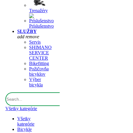
Trenažéry
Príslušenstvo
SLUŽBY
add
remove
Servis
SHIMANO
SERVICE
CENTER
Bikefitting
Požičovňa
bicyklov
Výber
bicykla
Všetky kategórie
Všetky
kategórie
Bicykle