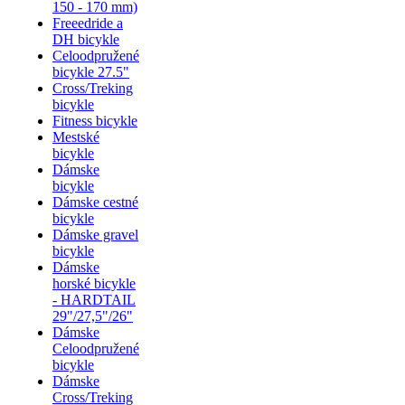
150 - 170 mm)
Freeedride a
DH bicykle
Celoodpružené
bicykle 27.5"
Cross/Treking
bicykle
Fitness bicykle
Mestské
bicykle
Dámske
bicykle
Dámske cestné
bicykle
Dámske gravel
bicykle
Dámske
horské bicykle
- HARDTAIL
29"/27,5"/26"
Dámske
Celoodpružené
bicykle
Dámske
Cross/Treking