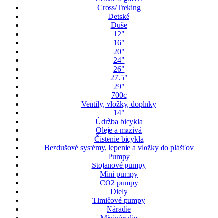
Cross/Treking
Detské
Duše
12"
16"
20"
24"
26"
27.5"
29"
700c
Ventily, vložky, doplnky
14"
Údržba bicykla
Oleje a mazivá
Čistenie bicykla
Bezdušové systémy, lepenie a vložky do plášťov
Pumpy
Stojanové pumpy
Mini pumpy
CO2 pumpy
Diely
Tlmičové pumpy
Náradie
Minináradie