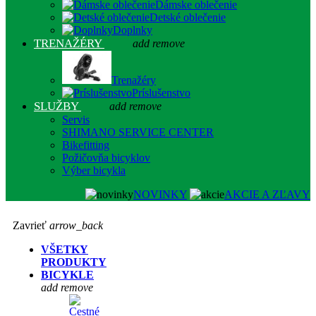
Dámske oblečenie
Detské oblečenie
Doplnky
TRENAŽÉRY
add
remove
Trenažéry
Príslušenstvo
SLUŽBY
add
remove
Servis
SHIMANO SERVICE CENTER
Bikefitting
Požičovňa bicyklov
Výber bicykla
NOVINKY
AKCIE A ZĽAVY
Zavrieť
arrow_back
VŠETKY
PRODUKTY
BICYKLE
add
remove