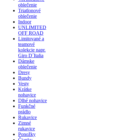
oblečenie
Triatlonové
oblečenie
Indoor
UNLIMITED
OFF ROAD
Limitované a
teamové
kolekcie napr.
Giro D´Italia
Dámske
oblečenie
Dresy
Bundy
Vesty
Krátke
nohavice
Dlhé nohavice
Funkčné
prádlo
Rukavice
Zimné
rukavice
Ponožky
Čiapky