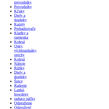
prevodníky
Prevodníky
Kľuky
Diely a
doplnky
Kazety
Prehadzovače
Kladky a
ramienka
Kolesá
Osky,
rýchloupínáky,
orechy
Kolesá
Náboje
Ráfiky
Diely a
doplnky
Špice
Radenie
Lanká,
bowdeny
radiace páčky
Odpruženie
Odpružené