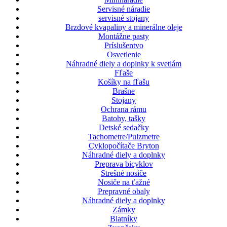
Servisné náradie
servisné stojany
Brzdové kvapaliny a minerálne oleje
Montážne pasty
Príslušentvo
Osvetlenie
Náhradné diely a doplnky k svetlám
Fľaše
Košíky na fľašu
Brašne
Stojany
Ochrana rámu
Batohy, tašky
Detské sedačky
Tachometre/Pulzmetre
Cyklopočítače Bryton
Náhradné diely a doplnky
Preprava bicyklov
Strešné nosiče
Nosiče na ťažné
Prepravné obaly
Náhradné diely a doplnky
Zámky
Blatníky