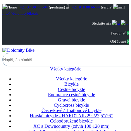
+421 37 38 11 584
(predajňa)
+421 910 88 66 44
(servis)
info@dolomitybike.sk
Sledujte nás
Porovnať
0
Obľúbené
0
Všetky kategórie
Všetky kategórie
Bicykle
Cestné bicykle
Endurance cestné bicykle
Gravel bicykle
Cyclocross bicykle
Časovkové / Triatlonové bicykle
Horské bicykle - HARDTAIL 29"/27,5"/26"
Celoodpružené bicykle
XC a Downcountry (zdvih 100-120 mm)