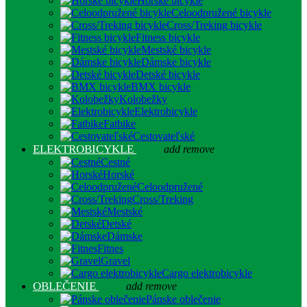
Horské bicykle
Celoodpružené bicykle
Cross/Treking bicykle
Fitness bicykle
Mestské bicykle
Dámske bicykle
Detské bicykle
BMX bicykle
Kolobežky
Elektrobicykle
Fatbike
Cestovateľské
ELEKTROBICYKLE
add
remove
Cestné
Horské
Celoodpružené
Cross/Treking
Mestské
Detské
Dámske
Fitnes
Gravel
Cargo elektrobicykle
OBLEČENIE
add
remove
Pánske oblečenie