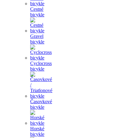
Cestné
bicykle
Gravel
bicykle
Cyclocross
bicykle
Časovkové
bicykle
Horské
bicykle