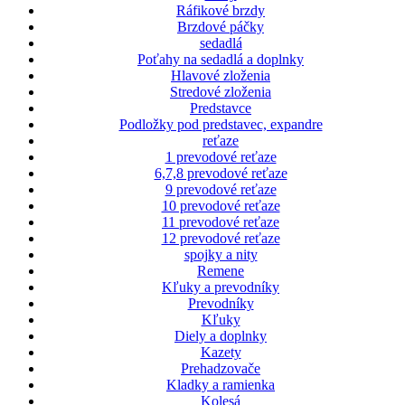
Ráfikové brzdy
Brzdové páčky
sedadlá
Poťahy na sedadlá a doplnky
Hlavové zloženia
Stredové zloženia
Predstavce
Podložky pod predstavec, expandre
reťaze
1 prevodové reťaze
6,7,8 prevodové reťaze
9 prevodové reťaze
10 prevodové reťaze
11 prevodové reťaze
12 prevodové reťaze
spojky a nity
Remene
Kľuky a prevodníky
Prevodníky
Kľuky
Diely a doplnky
Kazety
Prehadzovače
Kladky a ramienka
Kolesá