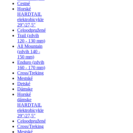
Cestné
Horské
HARDTAIL
elektrobicykle
29"/27,5"
Celoodpružené
Trail (zdvih
120 - 130 mm)
All Mountain
(zdvih 140 -
150 mm)
Enduro (zdvih
160 - 170 mm)
Cross/Treking
Mestské
Detské
Dámske
Horské
dámske
HARDTAIL
elektrobicykle
29"/27,5"
Celoodpružené
Cross/Treking
Mestské