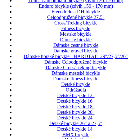
Trail a Allmountain bicykle (zdvih 120-150 mm)
Enduro bicykle (zdvih 150 - 170 mm)
Freeedride a DH bicykle
Celoodpružené bicykle 27.5"
Cross/Treking bicykle
Fitness bicykle
Mestské bicykle
Dámske bicykle
Dámske cestné bicykle
Dámske gravel bicykle
Dámske horské bicykle - HARDTAIL 29"/27,5"/26"
Dámske Celoodpružené bicykle
Dámske Cross/Treking bicykle
Dámske mestské bicykle
Dámske fitness bicykle
Detské bicykle
Odrážadlá
Detské bicykle 12"
Detské bicykle 16"
Detské bicykle 18"
Detské bicykle 20"
Detské bicykle 24"
Detské bicykle 26" a 27,5"
Detské bicykle 14"
BMX bicykle