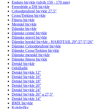
Enduro bicykle (zdvih 150 - 170 mm)
Freeedride a DH bicykle
Celoodpružené bicykle 27.5"
Cross/Treking bicykle
Fitness bicykle
Mestské bicykle
Dámske bicykle
Dámske cestné bicykle
Dámske gravel bicykle
Dámske horské bicykle - HARDTAIL 29"/27,5"/26"
Dámske Celoodpružené bicykle
Dámske Cross/Treking bicykle
Dámske mestské bicykle
Dámske fitness bicykle
Detské bicykle
Odrážadlá
Detské bicykle 12"
Detské bicykle 16"
Detské bicykle 18"
Detské bicykle 20"
Detské bicykle 24"
Detské bicykle 26" a 27,5"
Detské bicykle 14"
BMX bicykle
Kolobežky