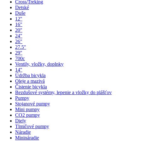
Cross/Treking
Detské
Duše
12"
16"
20"
24"
26"
27.5"
29"
700c
Ventily, vložky, doplnky
14"
Údržba bicykla
Oleje a mazivá
Čistenie bicykla
Bezdušové systémy, lepenie a vložky do plášťov
Pumpy
Stojanové pumpy
Mini pumpy
CO2 pumpy
Diely
Tlmičové pumpy
Náradie
Minináradie