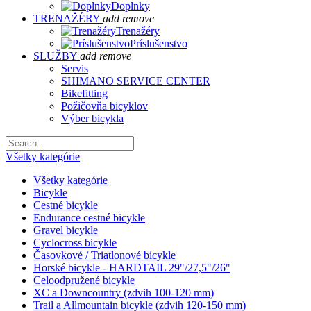
Doplnky
TRENAŽÉRY
add
remove
Trenažéry
Príslušenstvo
SLUŽBY
add
remove
Servis
SHIMANO SERVICE CENTER
Bikefitting
Požičovňa bicyklov
Výber bicykla
Všetky kategórie
Všetky kategórie
Bicykle
Cestné bicykle
Endurance cestné bicykle
Gravel bicykle
Cyclocross bicykle
Časovkové / Triatlonové bicykle
Horské bicykle - HARDTAIL 29"/27,5"/26"
Celoodpružené bicykle
XC a Downcountry (zdvih 100-120 mm)
Trail a Allmountain bicykle (zdvih 120-150 mm)