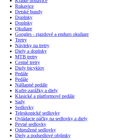
Krátke nohavice
Rukavice
Detské bundy
Doplnky
Doplnky
Okuliare
Googles - zjazdové a enduro okuliare
Tretry
Návleky na tretry
Diely a doplnky
MTB tretry
Cestné tretry
Diely bicyklov
Pedále
Pedále
Nášlapné pedále
Kufre-zarážky a diely
Klasické a platformové pedále
Sady
Sedlovky
Teleskopické sedlovky
Ovládacie páčky na sedlovky a diely
Pevné sedlovky
Odpružené sedlovky
Diely a podsedlové objímky