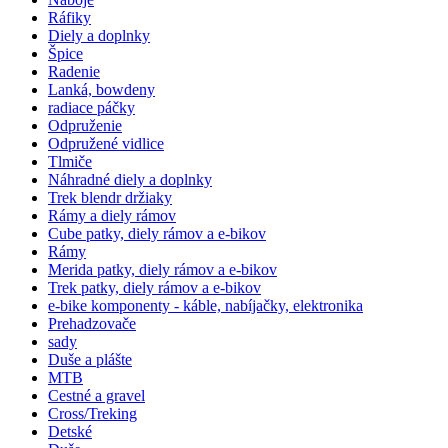
Ráfiky
Diely a doplnky
Špice
Radenie
Lanká, bowdeny
radiace páčky
Odpruženie
Odpružené vidlice
Tlmiče
Náhradné diely a doplnky
Trek blendr držiaky
Rámy a diely rámov
Cube patky, diely rámov a e-bikov
Rámy
Merida patky, diely rámov a e-bikov
Trek patky, diely rámov a e-bikov
e-bike komponenty - káble, nabíjačky, elektronika
Prehadzovače
sady
Duše a plášte
MTB
Cestné a gravel
Cross/Treking
Detské