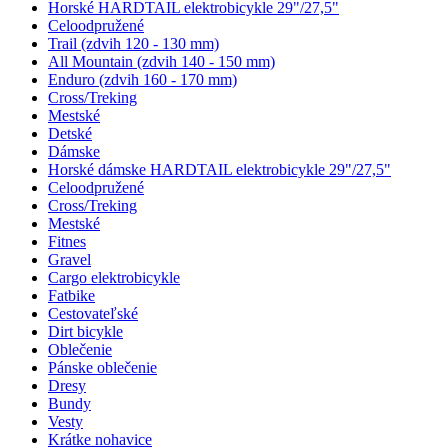
Horské HARDTAIL elektrobicykle 29"/27,5"
Celoodpružené
Trail (zdvih 120 - 130 mm)
All Mountain (zdvih 140 - 150 mm)
Enduro (zdvih 160 - 170 mm)
Cross/Treking
Mestské
Detské
Dámske
Horské dámske HARDTAIL elektrobicykle 29"/27,5"
Celoodpružené
Cross/Treking
Mestské
Fitnes
Gravel
Cargo elektrobicykle
Fatbike
Cestovateľské
Dirt bicykle
Oblečenie
Pánske oblečenie
Dresy
Bundy
Vesty
Krátke nohavice