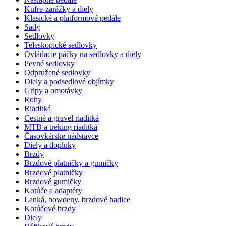
Kufre-zarážky a diely
Klasické a platformové pedále
Sady
Sedlovky
Teleskopické sedlovky
Ovládacie páčky na sedlovky a diely
Pevné sedlovky
Odpružené sedlovky
Diely a podsedlové objímky
Gripy a omotávky
Rohy
Riaditká
Cestné a gravel riaditká
MTB a treking riaditká
Časovkárske nádstavce
Diely a doplnky
Brzdy
Brzdové platničky a gumičky
Brzdové platničky
Brzdové gumičky
Kotúče a adaptéry
Lanká, bowdeny, brzdové hadice
Kotúčové brzdy
Diely