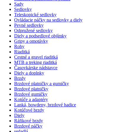
Sady
Sedlovky
Teleskopické sedlovky
Ovládacie páčky na sedlovky a diely
Pevné sedlovky
Odpružené sedlovky
Diely a podsedlové objímky
Gripy a omotávky
Rohy
Riaditká
Cestné a gravel riaditká
MTB a treking riaditká
Časovkárske nádstavce
Diely a doplnky
Brzdy
Brzdové platničky a gumičky
Brzdové platničky
Brzdové gumičky
Kotúče a adaptéry
Lanká, bowdeny, brzdové hadice
Kotúčové brzdy
Diely
Ráfikové brzdy
Brzdové páčky
sedadlá