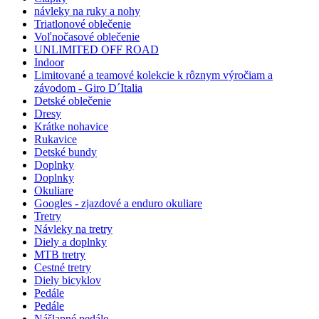
návleky na ruky a nohy
Triatlonové oblečenie
Voľnočasové oblečenie
UNLIMITED OFF ROAD
Indoor
Limitované a teamové kolekcie k rôznym výročiam a
závodom - Giro D´Italia
Detské oblečenie
Dresy
Krátke nohavice
Rukavice
Detské bundy
Doplnky
Doplnky
Okuliare
Googles - zjazdové a enduro okuliare
Tretry
Návleky na tretry
Diely a doplnky
MTB tretry
Cestné tretry
Diely bicyklov
Pedále
Pedále
Nášlapné pedále