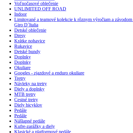
Voľnočasové oblečenie
UNLIMITED OFF ROAD
Indoor
Limitované a teamové kolekcie k rôznym výročiam a závodom 
Giro D´Italia
Detské oblečenie
Dresy
Krátke nohavice
Rukavice
Detské bundy
Doplnky
Doplnky
Okuliare
Googles - zjazdové a enduro okuliare
Tretry
Návleky na tretry
Diely a doplnky
MTB tretry
Cestné tretry
Diely bicyklov
Pedále
Pedále
Nášlapné pedále
Kufre-zarážky a diely
Klasické a platformové pedále