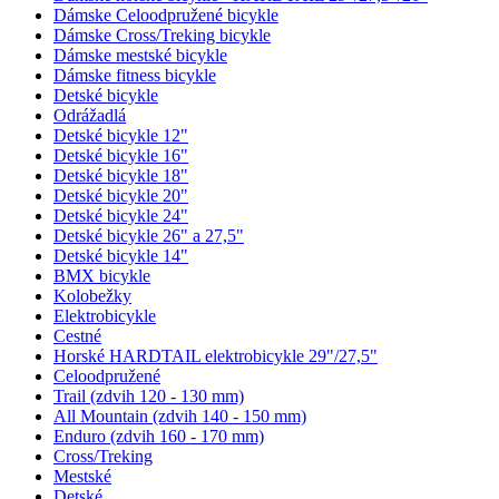
Dámske Celoodpružené bicykle
Dámske Cross/Treking bicykle
Dámske mestské bicykle
Dámske fitness bicykle
Detské bicykle
Odrážadlá
Detské bicykle 12"
Detské bicykle 16"
Detské bicykle 18"
Detské bicykle 20"
Detské bicykle 24"
Detské bicykle 26" a 27,5"
Detské bicykle 14"
BMX bicykle
Kolobežky
Elektrobicykle
Cestné
Horské HARDTAIL elektrobicykle 29"/27,5"
Celoodpružené
Trail (zdvih 120 - 130 mm)
All Mountain (zdvih 140 - 150 mm)
Enduro (zdvih 160 - 170 mm)
Cross/Treking
Mestské
Detské