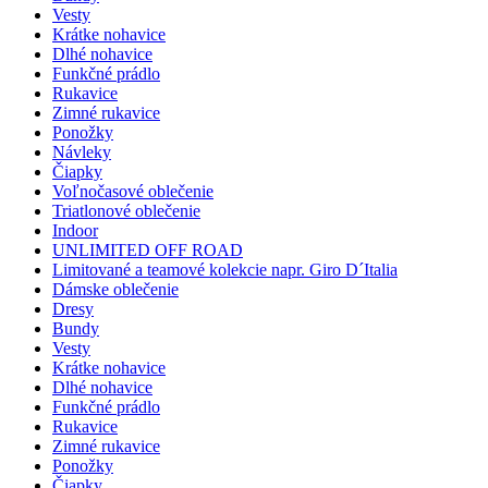
Vesty
Krátke nohavice
Dlhé nohavice
Funkčné prádlo
Rukavice
Zimné rukavice
Ponožky
Návleky
Čiapky
Voľnočasové oblečenie
Triatlonové oblečenie
Indoor
UNLIMITED OFF ROAD
Limitované a teamové kolekcie napr. Giro D´Italia
Dámske oblečenie
Dresy
Bundy
Vesty
Krátke nohavice
Dlhé nohavice
Funkčné prádlo
Rukavice
Zimné rukavice
Ponožky
Čiapky