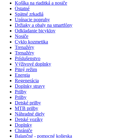
Košíka na riaditká a nosiče
Ostatné
Spätné zrkadlá
Upínacie popruhy
Držiaky a obaly na smartfóny
Odkladanie bicyklov
Nosiče
Cyklo kozmetika
Trenažéry
Trenažéry
Príslušenstvo
Výživové doplnky
Pitný režim
Energia
Regenerácia
Doplnky stravy
Prilby
Prilby
Detské prilby
MTB prilby
Náhradné diely
Detské vozíky
Doplnky
Chrániče
Balančné - pomocné kolieska