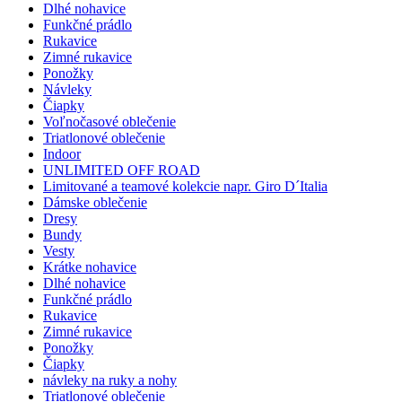
Dlhé nohavice
Funkčné prádlo
Rukavice
Zimné rukavice
Ponožky
Návleky
Čiapky
Voľnočasové oblečenie
Triatlonové oblečenie
Indoor
UNLIMITED OFF ROAD
Limitované a teamové kolekcie napr. Giro D´Italia
Dámske oblečenie
Dresy
Bundy
Vesty
Krátke nohavice
Dlhé nohavice
Funkčné prádlo
Rukavice
Zimné rukavice
Ponožky
Čiapky
návleky na ruky a nohy
Triatlonové oblečenie