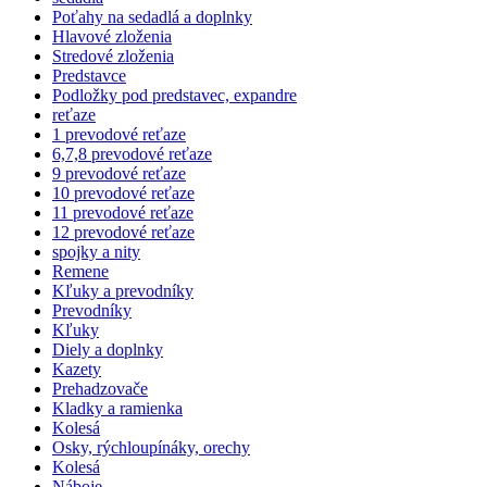
Poťahy na sedadlá a doplnky
Hlavové zloženia
Stredové zloženia
Predstavce
Podložky pod predstavec, expandre
reťaze
1 prevodové reťaze
6,7,8 prevodové reťaze
9 prevodové reťaze
10 prevodové reťaze
11 prevodové reťaze
12 prevodové reťaze
spojky a nity
Remene
Kľuky a prevodníky
Prevodníky
Kľuky
Diely a doplnky
Kazety
Prehadzovače
Kladky a ramienka
Kolesá
Osky, rýchloupínáky, orechy
Kolesá
Náboje