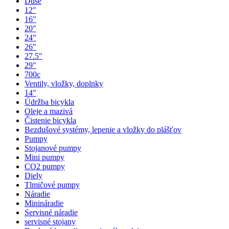
Duše
12"
16"
20"
24"
26"
27.5"
29"
700c
Ventily, vložky, doplnky
14"
Údržba bicykla
Oleje a mazivá
Čistenie bicykla
Bezdušové systémy, lepenie a vložky do plášťov
Pumpy
Stojanové pumpy
Mini pumpy
CO2 pumpy
Diely
Tlmičové pumpy
Náradie
Minináradie
Servisné náradie
servisné stojany