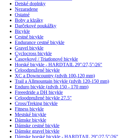
Detské doplnky
Nezaradene
Ostatné
Boby a klzáky
Darčekové poukážky
Bicykle
Cestné bicykle
Endurance cestné bicykle
Gravel bicykle
Cyclocross bicykle
Časovkové / Triatlonové bicykle
Horské bicykle - HARDTAIL 29"/27,5"/26"
Celoodpružené bicykle
XC a Downcountry (zdvih 100-120 mm)
Trail a Allmountain bicykle (zdvih 120-150 mm)
Enduro bicykle (zdvih 150 - 170 mm)
Freeedride a DH bicykle
Celoodpružené bicykle 27.5"
Cross/Treking bicykle
Fitness bicykle
Mestské bicykle
Dámske bicykle
Dámske cestné bicykle
Dámske gravel bicykle
Dámske horské bicykle - HARDTAIL 29"/27,5"/26"