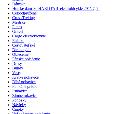
Dámske
Horské dámske HARDTAIL elektrobicykle 29"/27,5"
Celoodpružené
Cross/Treking
Mestské
Fitnes
Gravel
Cargo elektrobicykle
Fatbike
Cestovateľské
Dirt bicykle
Oblečenie
Pánske oblečenie
Dresy
Bundy
Vesty
Krátke nohavice
Dlhé nohavice
Funkčné prádlo
Rukavice
Zimné rukavice
Ponožky
Návleky
Čiapky
Voľnočasové oblečenie