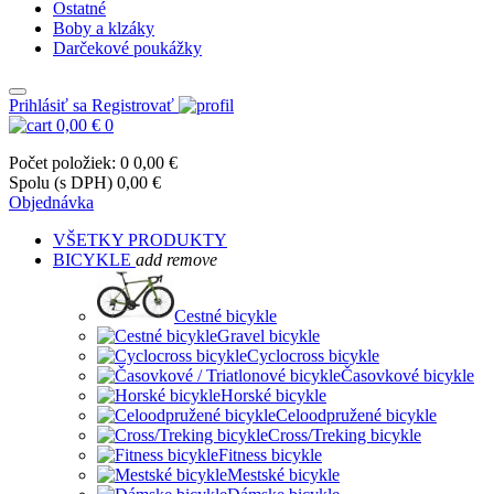
Ostatné
Boby a klzáky
Darčekové poukážky
Prihlásiť sa
Registrovať
0,00 €
0
Počet položiek: 0
0,00 €
Spolu (s DPH)
0,00 €
Objednávka
VŠETKY PRODUKTY
BICYKLE
add
remove
Cestné bicykle
Gravel bicykle
Cyclocross bicykle
Časovkové bicykle
Horské bicykle
Celoodpružené bicykle
Cross/Treking bicykle
Fitness bicykle
Mestské bicykle