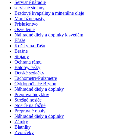
Servisné náradie
servisné stojany
Brzdové kvapaliny a minerálne oleje
Montážne pasty
Príslušentvo
Osvetlenie
Náhradné diely a doplnky k svetlám
Fľaše
Košíky na fľašu
Brašne
Stojany
Ochrana rámu
Batohy, tašky
Detské sedačky
Tachometre/Pulzmetre
Cyklopočítače Bryton
Náhradné diely a doplnky
Preprava bicyklov
Strešné nosiče
Nosiče na ťažné
Prepravné obaly
Náhradné diely a doplnky
Zámky
Blatníky
Zvončeky