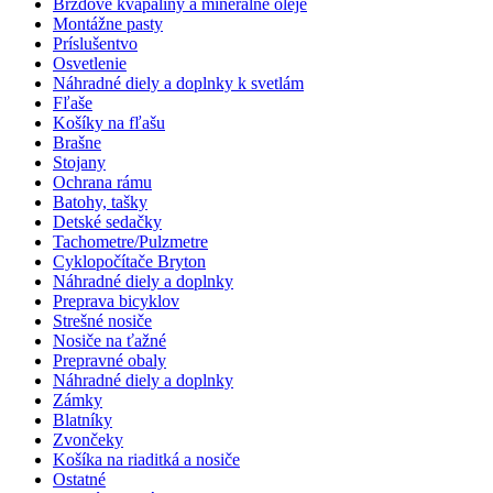
Brzdové kvapaliny a minerálne oleje
Montážne pasty
Príslušentvo
Osvetlenie
Náhradné diely a doplnky k svetlám
Fľaše
Košíky na fľašu
Brašne
Stojany
Ochrana rámu
Batohy, tašky
Detské sedačky
Tachometre/Pulzmetre
Cyklopočítače Bryton
Náhradné diely a doplnky
Preprava bicyklov
Strešné nosiče
Nosiče na ťažné
Prepravné obaly
Náhradné diely a doplnky
Zámky
Blatníky
Zvončeky
Košíka na riaditká a nosiče
Ostatné