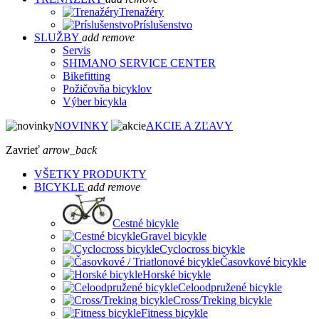
Trenažéry
Príslušenstvo
SLUŽBY
add
remove
Servis
SHIMANO SERVICE CENTER
Bikefitting
Požičovňa bicyklov
Výber bicykla
NOVINKY
AKCIE A ZĽAVY
Zavrieť
arrow_back
VŠETKY PRODUKTY
BICYKLE
add
remove
Cestné bicykle
Gravel bicykle
Cyclocross bicykle
Časovkové bicykle
Horské bicykle
Celoodpružené bicykle
Cross/Treking bicykle
Fitness bicykle