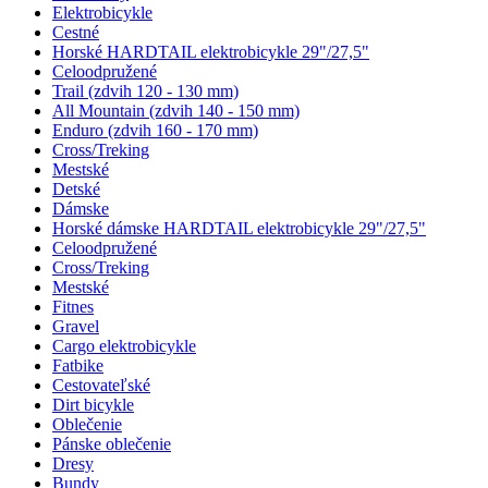
Elektrobicykle
Cestné
Horské HARDTAIL elektrobicykle 29"/27,5"
Celoodpružené
Trail (zdvih 120 - 130 mm)
All Mountain (zdvih 140 - 150 mm)
Enduro (zdvih 160 - 170 mm)
Cross/Treking
Mestské
Detské
Dámske
Horské dámske HARDTAIL elektrobicykle 29"/27,5"
Celoodpružené
Cross/Treking
Mestské
Fitnes
Gravel
Cargo elektrobicykle
Fatbike
Cestovateľské
Dirt bicykle
Oblečenie
Pánske oblečenie
Dresy
Bundy