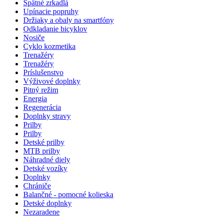
Spätné zrkadlá
Upínacie popruhy
Držiaky a obaly na smartfóny
Odkladanie bicyklov
Nosiče
Cyklo kozmetika
Trenažéry
Trenažéry
Príslušenstvo
Výživové doplnky
Pitný režim
Energia
Regenerácia
Doplnky stravy
Prilby
Prilby
Detské prilby
MTB prilby
Náhradné diely
Detské vozíky
Doplnky
Chrániče
Balančné - pomocné kolieska
Detské doplnky
Nezaradene