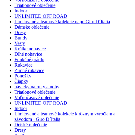
Triatlonové oblečenie
Indoor
UNLIMITED OFF ROAD
Limitované a teamové kolekcie napr. Giro D´Italia
Dámske oblečenie
Dresy
Bundy
Vesty
Krátke nohavice
Dlhé nohavice
Funkčné prádlo
Rukavice
Zimné rukavice
Ponožky
Čiapky
návleky na ruky a nohy
Triatlonové oblečenie
Voľnočasové oblečenie
UNLIMITED OFF ROAD
Indoor
Limitované a teamové kolekcie k rôznym výročiam a
závodom - Giro D´Italia
Detské oblečenie
Dresy