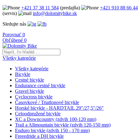
+421 37 38 11 584
(predajňa)
+421 910 88 66 44
(servis)
info@dolomitybike.sk
Sledujte nás
Porovnať
0
Obľúbené
0
Všetky kategórie
Všetky kategórie
Bicykle
Cestné bicykle
Endurance cestné bicykle
Gravel bicykle
Cyclocross bicykle
Časovkové / Triatlonové bicykle
Horské bicykle - HARDTAIL 29"/27,5"/26"
Celoodpružené bicykle
XC a Downcountry (zdvih 100-120 mm)
Trail a Allmountain bicykle (zdvih 120-150 mm)
Enduro bicykle (zdvih 150 - 170 mm)
Freeedride a DH bicykle