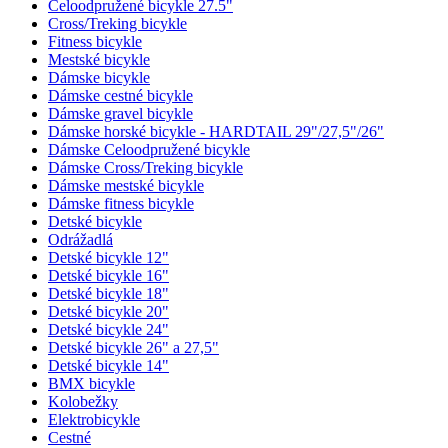
Celoodpružené bicykle 27.5"
Cross/Treking bicykle
Fitness bicykle
Mestské bicykle
Dámske bicykle
Dámske cestné bicykle
Dámske gravel bicykle
Dámske horské bicykle - HARDTAIL 29"/27,5"/26"
Dámske Celoodpružené bicykle
Dámske Cross/Treking bicykle
Dámske mestské bicykle
Dámske fitness bicykle
Detské bicykle
Odrážadlá
Detské bicykle 12"
Detské bicykle 16"
Detské bicykle 18"
Detské bicykle 20"
Detské bicykle 24"
Detské bicykle 26" a 27,5"
Detské bicykle 14"
BMX bicykle
Kolobežky
Elektrobicykle
Cestné