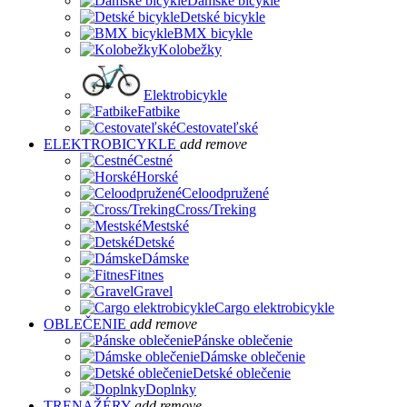
Dámske bicykle
Detské bicykle
BMX bicykle
Kolobežky
Elektrobicykle
Fatbike
Cestovateľské
ELEKTROBICYKLE
add
remove
Cestné
Horské
Celoodpružené
Cross/Treking
Mestské
Detské
Dámske
Fitnes
Gravel
Cargo elektrobicykle
OBLEČENIE
add
remove
Pánske oblečenie
Dámske oblečenie
Detské oblečenie
Doplnky
TRENAŽÉRY
add
remove