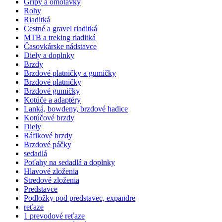
Gripy a omotávky
Rohy
Riaditká
Cestné a gravel riaditká
MTB a treking riaditká
Časovkárske nádstavce
Diely a doplnky
Brzdy
Brzdové platničky a gumičky
Brzdové platničky
Brzdové gumičky
Kotúče a adaptéry
Lanká, bowdeny, brzdové hadice
Kotúčové brzdy
Diely
Ráfikové brzdy
Brzdové páčky
sedadlá
Poťahy na sedadlá a doplnky
Hlavové zloženia
Stredové zloženia
Predstavce
Podložky pod predstavec, expandre
reťaze
1 prevodové reťaze