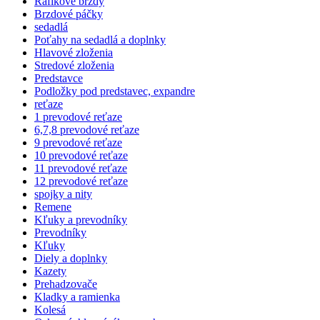
Ráfikové brzdy
Brzdové páčky
sedadlá
Poťahy na sedadlá a doplnky
Hlavové zloženia
Stredové zloženia
Predstavce
Podložky pod predstavec, expandre
reťaze
1 prevodové reťaze
6,7,8 prevodové reťaze
9 prevodové reťaze
10 prevodové reťaze
11 prevodové reťaze
12 prevodové reťaze
spojky a nity
Remene
Kľuky a prevodníky
Prevodníky
Kľuky
Diely a doplnky
Kazety
Prehadzovače
Kladky a ramienka
Kolesá