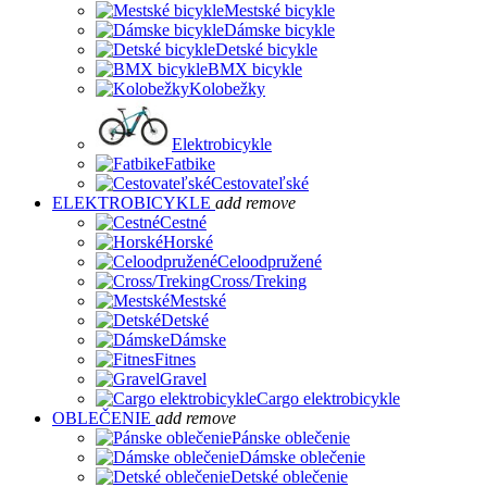
Mestské bicykle
Dámske bicykle
Detské bicykle
BMX bicykle
Kolobežky
Elektrobicykle
Fatbike
Cestovateľské
ELEKTROBICYKLE
add
remove
Cestné
Horské
Celoodpružené
Cross/Treking
Mestské
Detské
Dámske
Fitnes
Gravel
Cargo elektrobicykle
OBLEČENIE
add
remove
Pánske oblečenie
Dámske oblečenie
Detské oblečenie