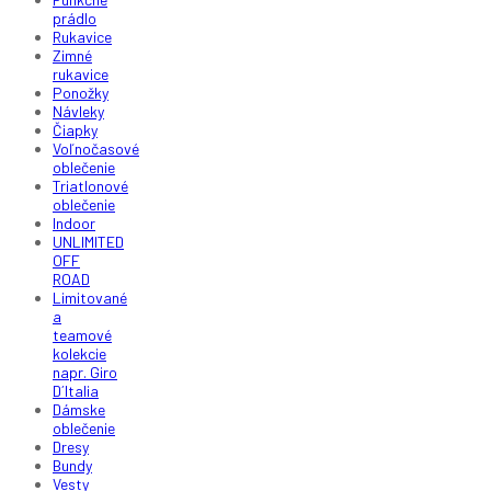
prádlo
Rukavice
Zimné
rukavice
Ponožky
Návleky
Čiapky
Voľnočasové
oblečenie
Triatlonové
oblečenie
Indoor
UNLIMITED
OFF
ROAD
Limitované
a
teamové
kolekcie
napr. Giro
D´Italia
Dámske
oblečenie
Dresy
Bundy
Vesty