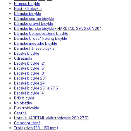
Fitness bicykle
Mestské bicykle
Dámske bicykle
Dámske cestné bicykle
Dámske gravel bicykle
Dámske horské bicykle - HARDTAIL 29"/27,5"/26"
Dámske Celoodpružené bicykle
Dámske Cross/Treking bicykle
Dámske mestské bicykle
Dámske fitness bicykle
Detské bicykle
Odrážadlá
Detské bicykle 12"
Detské bicykle 16"
Detské bicykle 18"
Detské bicykle 20"
Detské bicykle 24"
Detské bicykle 26" a 27,5"
Detské bicykle 14"
BMX bicykle
Kolobežky
Elektrobicykle
Cestné
Horské HARDTAIL elektrobicykle 29"/27,5"
Celoodpružené
Trail (zdvih 120 - 130 mm)