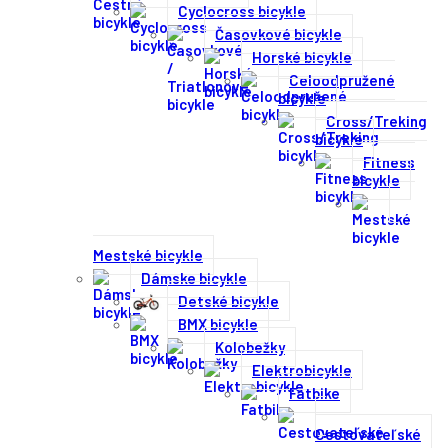
Cyclocross bicykle
Časovkové bicykle
Horské bicykle
Celoodpružené
bicykle
Cross/Treking
bicykle
Fitness
bicykle
Mestské bicykle
Dámske bicykle
Detské bicykle
BMX bicykle
Kolobežky
Elektrobicykle
Fatbike
Cestovateľské