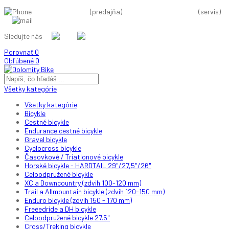
+421 37 38 11 584
(predajňa)
+421 910 88 66 44
(servis)
info@dolomitybike.sk
Sledujte nás
Porovnať
0
Obľúbené
0
Všetky kategórie
Všetky kategórie
Bicykle
Cestné bicykle
Endurance cestné bicykle
Gravel bicykle
Cyclocross bicykle
Časovkové / Triatlonové bicykle
Horské bicykle - HARDTAIL 29"/27,5"/26"
Celoodpružené bicykle
XC a Downcountry (zdvih 100-120 mm)
Trail a Allmountain bicykle (zdvih 120-150 mm)
Enduro bicykle (zdvih 150 - 170 mm)
Freeedride a DH bicykle
Celoodpružené bicykle 27.5"
Cross/Treking bicykle