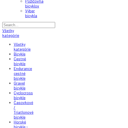
Požičovňa
bicyklov
Výber
bicykla
Všetky
kategórie
Všetky
kategórie
Bicykle
Cestné
bicykle
Endurance
cestné
bicykle
Gravel
bicykle
Cyclocross
bicykle
Časovkové
/
Triatlonové
bicykle
Horské
bicykle -