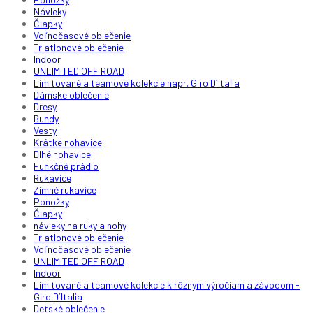
Návleky
Čiapky
Voľnočasové oblečenie
Triatlonové oblečenie
Indoor
UNLIMITED OFF ROAD
Limitované a teamové kolekcie napr. Giro D´Italia
Dámske oblečenie
Dresy
Bundy
Vesty
Krátke nohavice
Dlhé nohavice
Funkčné prádlo
Rukavice
Zimné rukavice
Ponožky
Čiapky
návleky na ruky a nohy
Triatlonové oblečenie
Voľnočasové oblečenie
UNLIMITED OFF ROAD
Indoor
Limitované a teamové kolekcie k rôznym výročiam a závodom -
Giro D´Italia
Detské oblečenie