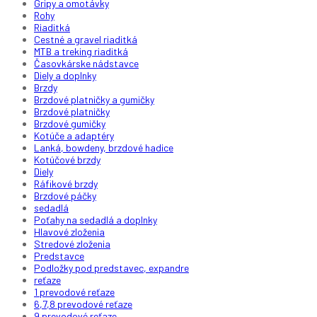
Gripy a omotávky
Rohy
Riaditká
Cestné a gravel riaditká
MTB a treking riaditká
Časovkárske nádstavce
Diely a doplnky
Brzdy
Brzdové platničky a gumičky
Brzdové platničky
Brzdové gumičky
Kotúče a adaptéry
Lanká, bowdeny, brzdové hadice
Kotúčové brzdy
Diely
Ráfikové brzdy
Brzdové páčky
sedadlá
Poťahy na sedadlá a doplnky
Hlavové zloženia
Stredové zloženia
Predstavce
Podložky pod predstavec, expandre
reťaze
1 prevodové reťaze
6,7,8 prevodové reťaze
9 prevodové reťaze