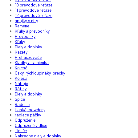
10 prevodové reťaze
11 prevodové reťaze
12 prevodové reťaze
spojky a nity
Remene
Kľuky a prevodníky
Prevodníky
Kľuky
Diely a doplnky
Kazety
Prehadzovače
Kladky a ramienka
Kolesá
Osky, rýchloupínáky, orechy
Kolesá
Náboje
Ráfiky
Diely a doplnky
Špice
Radenie
Lanká, bowdeny
radiace páčky
Odpruženie
Odpružené vidlice
Tlmiče
Náhradné diely a doplnky