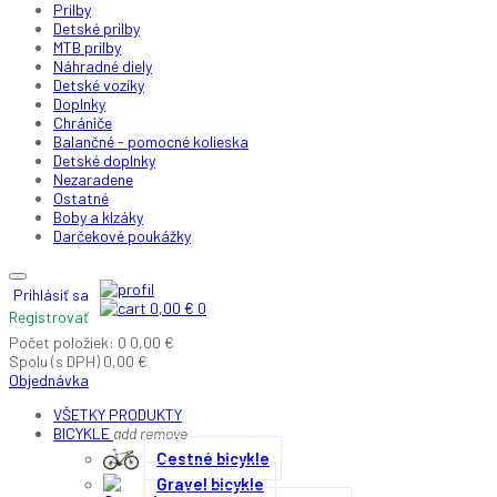
Prilby
Detské prilby
MTB prilby
Náhradné diely
Detské vozíky
Doplnky
Chrániče
Balančné - pomocné kolieska
Detské doplnky
Nezaradene
Ostatné
Boby a klzáky
Darčekové poukážky
Prihlásiť sa
0,00 €
0
Registrovať
Počet položiek: 0
0,00 €
Spolu (s DPH)
0,00 €
Objednávka
VŠETKY PRODUKTY
BICYKLE
add
remove
Cestné bicykle
Gravel bicykle