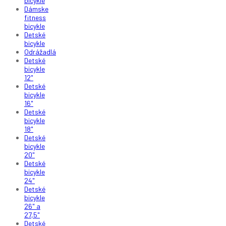
bicykle
Dámske
fitness
bicykle
Detské
bicykle
Odrážadlá
Detské
bicykle
12"
Detské
bicykle
16"
Detské
bicykle
18"
Detské
bicykle
20"
Detské
bicykle
24"
Detské
bicykle
26" a
27,5"
Detské