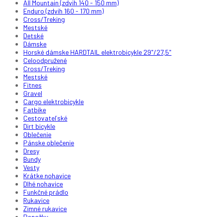
All Mountain (zdvih 140 - 150 mm)
Enduro (zdvih 160 - 170 mm)
Cross/Treking
Mestské
Detské
Dámske
Horské dámske HARDTAIL elektrobicykle 29"/27,5"
Celoodpružené
Cross/Treking
Mestské
Fitnes
Gravel
Cargo elektrobicykle
Fatbike
Cestovateľské
Dirt bicykle
Oblečenie
Pánske oblečenie
Dresy
Bundy
Vesty
Krátke nohavice
Dlhé nohavice
Funkčné prádlo
Rukavice
Zimné rukavice
Ponožky