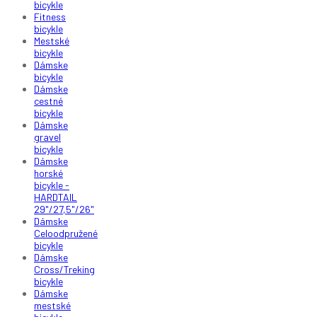
bicykle
Fitness
bicykle
Mestské
bicykle
Dámske
bicykle
Dámske
cestné
bicykle
Dámske
gravel
bicykle
Dámske
horské
bicykle -
HARDTAIL
29"/27,5"/26"
Dámske
Celoodpružené
bicykle
Dámske
Cross/Treking
bicykle
Dámske
mestské