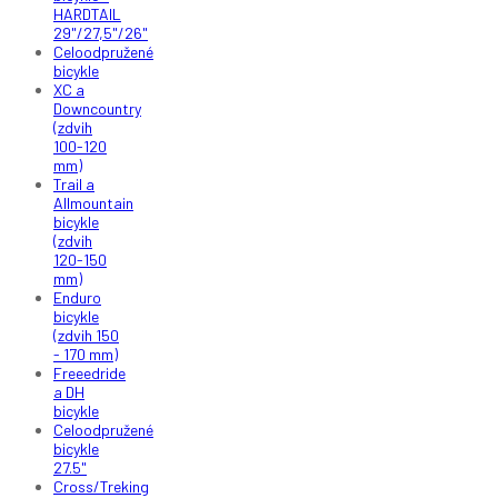
HARDTAIL
29"/27,5"/26"
Celoodpružené
bicykle
XC a
Downcountry
(zdvih
100-120
mm)
Trail a
Allmountain
bicykle
(zdvih
120-150
mm)
Enduro
bicykle
(zdvih 150
- 170 mm)
Freeedride
a DH
bicykle
Celoodpružené
bicykle
27.5"
Cross/Treking