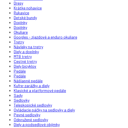
Dresy
Krátke nohavice
Rukavice
Detské bundy
Doplnky
Doplnky
Okuliare
Googles - zjazdové a enduro okuliare
Tretry
Návleky na tretry
Diely a doplnky
MTB tretry
Cestné tretry
Diely bicyklov
Pedále
Pedále
Nášlapné pedále
Kufre-zarážky a diely
Klasické a platformové pedále
Sady
Sedlovky
Teleskopické sedlovky
Ovládacie páčky na sedlovky a diely
Pevné sedlovky
Odpružené sedlovky
Diely a podsedlové objímky