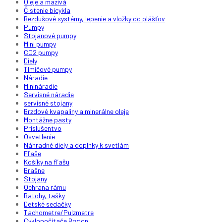
Oleje a mazivá
Čistenie bicykla
Bezdušové systémy, lepenie a vložky do plášťov
Pumpy
Stojanové pumpy
Mini pumpy
CO2 pumpy
Diely
Tlmičové pumpy
Náradie
Minináradie
Servisné náradie
servisné stojany
Brzdové kvapaliny a minerálne oleje
Montážne pasty
Príslušentvo
Osvetlenie
Náhradné diely a doplnky k svetlám
Fľaše
Košíky na fľašu
Brašne
Stojany
Ochrana rámu
Batohy, tašky
Detské sedačky
Tachometre/Pulzmetre
Cyklopočítače Bryton