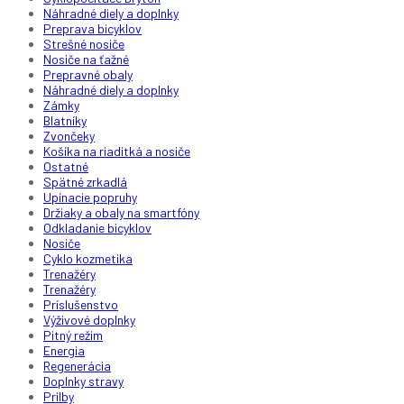
Náhradné diely a doplnky
Preprava bicyklov
Strešné nosiče
Nosiče na ťažné
Prepravné obaly
Náhradné diely a doplnky
Zámky
Blatníky
Zvončeky
Košíka na riaditká a nosiče
Ostatné
Spätné zrkadlá
Upínacie popruhy
Držiaky a obaly na smartfóny
Odkladanie bicyklov
Nosiče
Cyklo kozmetika
Trenažéry
Trenažéry
Príslušenstvo
Výživové doplnky
Pitný režim
Energia
Regenerácia
Doplnky stravy
Prilby