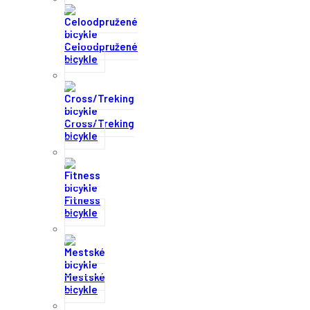
Celoodpružené
bicykle
Cross/Treking
bicykle
Fitness
bicykle
Mestské
bicykle