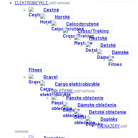
ELEKTROBICYKLE
add
remove
Cestné
Horské
Celoodpružené
Cross/Treking
Mestské
Detské
Dámske
Fitnes
Gravel
Cargo elektrobicykle
OBLEČENIE
add
remove
Pánske oblečenie
Dámske oblečenie
Detské oblečenie
Doplnky
TRENAŽÉRY
add
remove