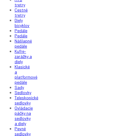
tretry
Cestné
tretry
Diely
bicyklov
Pedále
Pedále
Nášlapné
pedále
Kufre-
zarážky a
diely
Klasické
a
platformové
pedále
Sady
Sedlovky
Teleskopické
sedlovky
Ovládacie
páčky na
sedlovky
a diely
Pevné
sedlovky