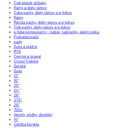
Trek blendr držiaky
Rámy a diely rámov
Cube patky, diely rámov a e-bikov
Rámy
Merida patky, diely rámov a e-bikov
Trek patky, diely rámov a e-bikov
e-bike komponenty - káble, nabíjačky, elektronika
Prehadzovače
sady
Duše a plášte
MTB
Cestné a gravel
Cross/Treking
Detské
Duše
12"
16"
20"
24"
26"
27.5"
29"
700c
Ventily, vložky, doplnky
14"
Údržba bicykla