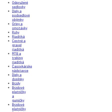
Odpružené
sedlovky
Diely a
podsedlové
objímky
Gripy a
omotávky
Rohy
Riaditká
Cestné a
gravel
riaditká
MTB a
treking
riaditká
Časovkárske
nádstavce
Diely a
doplnky
Brzdy
Brzdové
platničky
a
gumičky
Brzdové
platničky