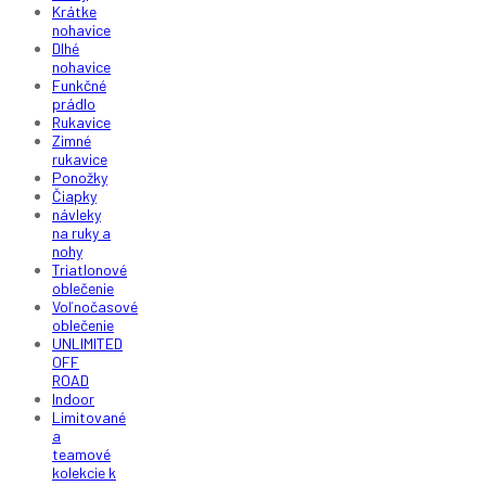
Krátke
nohavice
Dlhé
nohavice
Funkčné
prádlo
Rukavice
Zimné
rukavice
Ponožky
Čiapky
návleky
na ruky a
nohy
Triatlonové
oblečenie
Voľnočasové
oblečenie
UNLIMITED
OFF
ROAD
Indoor
Limitované
a
teamové
kolekcie k