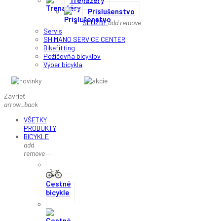
Trenažéry
Príslušenstvo
SLUŽBY
add
remove
Servis
SHIMANO SERVICE CENTER
Bikefitting
Požičovňa bicyklov
Výber bicykla
NOVINKY
AKCIE A ZĽAVY
Zavrieť
arrow_back
VŠETKY
PRODUKTY
BICYKLE
add
remove
Cestné
bicykle