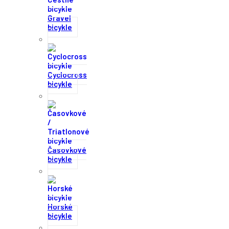
Gravel
bicykle
Cyclocross
bicykle
Časovkové
bicykle
Horské
bicykle