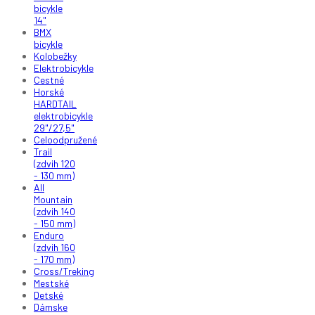
bicykle
14"
BMX
bicykle
Kolobežky
Elektrobicykle
Cestné
Horské
HARDTAIL
elektrobicykle
29"/27,5"
Celoodpružené
Trail
(zdvih 120
- 130 mm)
All
Mountain
(zdvih 140
- 150 mm)
Enduro
(zdvih 160
- 170 mm)
Cross/Treking
Mestské
Detské
Dámske