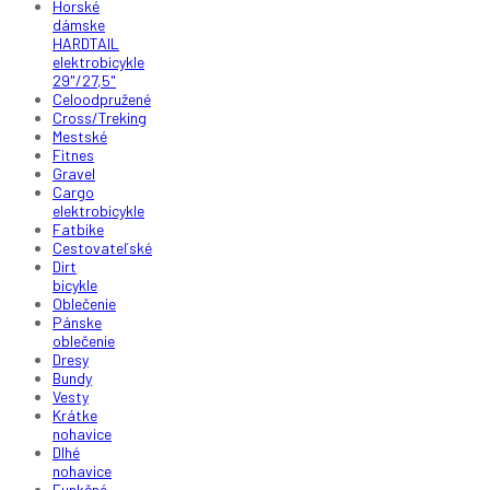
Horské
dámske
HARDTAIL
elektrobicykle
29"/27,5"
Celoodpružené
Cross/Treking
Mestské
Fitnes
Gravel
Cargo
elektrobicykle
Fatbike
Cestovateľské
Dirt
bicykle
Oblečenie
Pánske
oblečenie
Dresy
Bundy
Vesty
Krátke
nohavice
Dlhé
nohavice
Funkčné