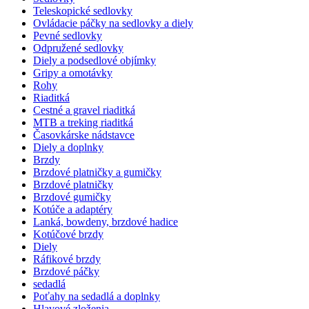
Teleskopické sedlovky
Ovládacie páčky na sedlovky a diely
Pevné sedlovky
Odpružené sedlovky
Diely a podsedlové objímky
Gripy a omotávky
Rohy
Riaditká
Cestné a gravel riaditká
MTB a treking riaditká
Časovkárske nádstavce
Diely a doplnky
Brzdy
Brzdové platničky a gumičky
Brzdové platničky
Brzdové gumičky
Kotúče a adaptéry
Lanká, bowdeny, brzdové hadice
Kotúčové brzdy
Diely
Ráfikové brzdy
Brzdové páčky
sedadlá
Poťahy na sedadlá a doplnky
Hlavové zloženia