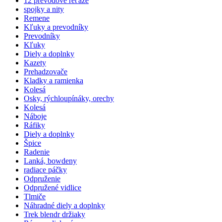
12 prevodové reťaze
spojky a nity
Remene
Kľuky a prevodníky
Prevodníky
Kľuky
Diely a doplnky
Kazety
Prehadzovače
Kladky a ramienka
Kolesá
Osky, rýchloupínáky, orechy
Kolesá
Náboje
Ráfiky
Diely a doplnky
Špice
Radenie
Lanká, bowdeny
radiace páčky
Odpruženie
Odpružené vidlice
Tlmiče
Náhradné diely a doplnky
Trek blendr držiaky