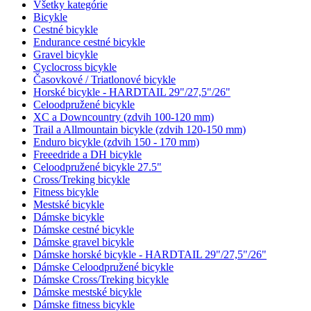
Všetky kategórie
Bicykle
Cestné bicykle
Endurance cestné bicykle
Gravel bicykle
Cyclocross bicykle
Časovkové / Triatlonové bicykle
Horské bicykle - HARDTAIL 29"/27,5"/26"
Celoodpružené bicykle
XC a Downcountry (zdvih 100-120 mm)
Trail a Allmountain bicykle (zdvih 120-150 mm)
Enduro bicykle (zdvih 150 - 170 mm)
Freeedride a DH bicykle
Celoodpružené bicykle 27.5"
Cross/Treking bicykle
Fitness bicykle
Mestské bicykle
Dámske bicykle
Dámske cestné bicykle
Dámske gravel bicykle
Dámske horské bicykle - HARDTAIL 29"/27,5"/26"
Dámske Celoodpružené bicykle
Dámske Cross/Treking bicykle
Dámske mestské bicykle
Dámske fitness bicykle