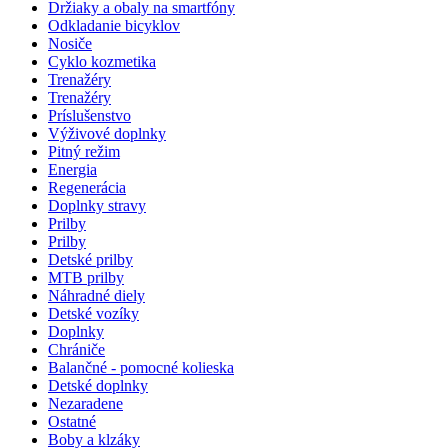
Držiaky a obaly na smartfóny
Odkladanie bicyklov
Nosiče
Cyklo kozmetika
Trenažéry
Trenažéry
Príslušenstvo
Výživové doplnky
Pitný režim
Energia
Regenerácia
Doplnky stravy
Prilby
Prilby
Detské prilby
MTB prilby
Náhradné diely
Detské vozíky
Doplnky
Chrániče
Balančné - pomocné kolieska
Detské doplnky
Nezaradene
Ostatné
Boby a klzáky