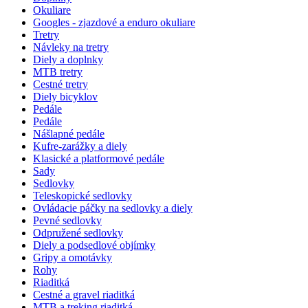
Okuliare
Googles - zjazdové a enduro okuliare
Tretry
Návleky na tretry
Diely a doplnky
MTB tretry
Cestné tretry
Diely bicyklov
Pedále
Pedále
Nášlapné pedále
Kufre-zarážky a diely
Klasické a platformové pedále
Sady
Sedlovky
Teleskopické sedlovky
Ovládacie páčky na sedlovky a diely
Pevné sedlovky
Odpružené sedlovky
Diely a podsedlové objímky
Gripy a omotávky
Rohy
Riaditká
Cestné a gravel riaditká
MTB a treking riaditká