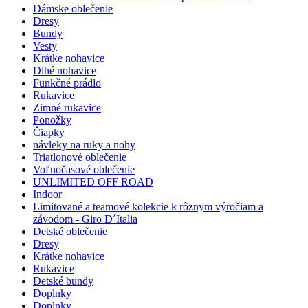
Dámske oblečenie
Dresy
Bundy
Vesty
Krátke nohavice
Dlhé nohavice
Funkčné prádlo
Rukavice
Zimné rukavice
Ponožky
Čiapky
návleky na ruky a nohy
Triatlonové oblečenie
Voľnočasové oblečenie
UNLIMITED OFF ROAD
Indoor
Limitované a teamové kolekcie k rôznym výročiam a
závodom - Giro D´Italia
Detské oblečenie
Dresy
Krátke nohavice
Rukavice
Detské bundy
Doplnky
Doplnky