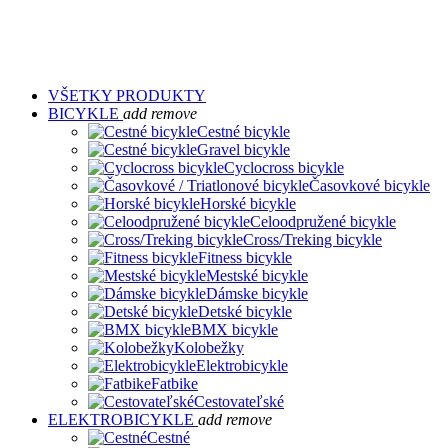
VŠETKY PRODUKTY
BICYKLE
add
remove
Cestné bicykle
Gravel bicykle
Cyclocross bicykle
Časovkové bicykle
Horské bicykle
Celoodpružené bicykle
Cross/Treking bicykle
Fitness bicykle
Mestské bicykle
Dámske bicykle
Detské bicykle
BMX bicykle
Kolobežky
Elektrobicykle
Fatbike
Cestovateľské
ELEKTROBICYKLE
add
remove
Cestné