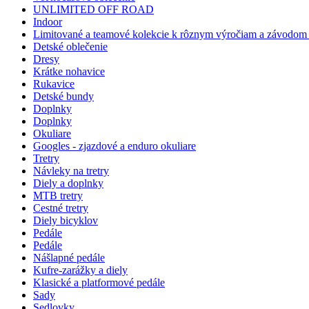
UNLIMITED OFF ROAD
Indoor
Limitované a teamové kolekcie k rôznym výročiam a závodom -
Detské oblečenie
Dresy
Krátke nohavice
Rukavice
Detské bundy
Doplnky
Doplnky
Okuliare
Googles - zjazdové a enduro okuliare
Tretry
Návleky na tretry
Diely a doplnky
MTB tretry
Cestné tretry
Diely bicyklov
Pedále
Pedále
Nášlapné pedále
Kufre-zarážky a diely
Klasické a platformové pedále
Sady
Sedlovky