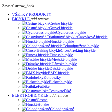
Zavrieť
arrow_back
VŠETKY PRODUKTY
BICYKLE
add
remove
Cestné bicykle
Gravel bicykle
Cyclocross bicykle
Časovkové bicykle
Horské bicykle
Celoodpružené bicykle
Cross/Treking bicykle
Fitness bicykle
Mestské bicykle
Dámske bicykle
Detské bicykle
BMX bicykle
Kolobežky
Elektrobicykle
Fatbike
Cestovateľské
ELEKTROBICYKLE
add
remove
Cestné
Horské
Celoodpružené