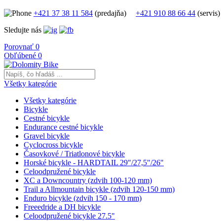
+421 37 38 11 584
(predajňa)
+421 910 88 66 44
(servis
Sledujte nás
Porovnať
0
Obľúbené
0
Všetky kategórie
Všetky kategórie
Bicykle
Cestné bicykle
Endurance cestné bicykle
Gravel bicykle
Cyclocross bicykle
Časovkové / Triatlonové bicykle
Horské bicykle - HARDTAIL 29"/27,5"/26"
Celoodpružené bicykle
XC a Downcountry (zdvih 100-120 mm)
Trail a Allmountain bicykle (zdvih 120-150 mm)
Enduro bicykle (zdvih 150 - 170 mm)
Freeedride a DH bicykle
Celoodpružené bicykle 27.5"