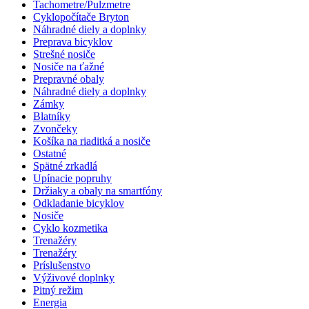
Tachometre/Pulzmetre
Cyklopočítače Bryton
Náhradné diely a doplnky
Preprava bicyklov
Strešné nosiče
Nosiče na ťažné
Prepravné obaly
Náhradné diely a doplnky
Zámky
Blatníky
Zvončeky
Košíka na riaditká a nosiče
Ostatné
Spätné zrkadlá
Upínacie popruhy
Držiaky a obaly na smartfóny
Odkladanie bicyklov
Nosiče
Cyklo kozmetika
Trenažéry
Trenažéry
Príslušenstvo
Výživové doplnky
Pitný režim
Energia