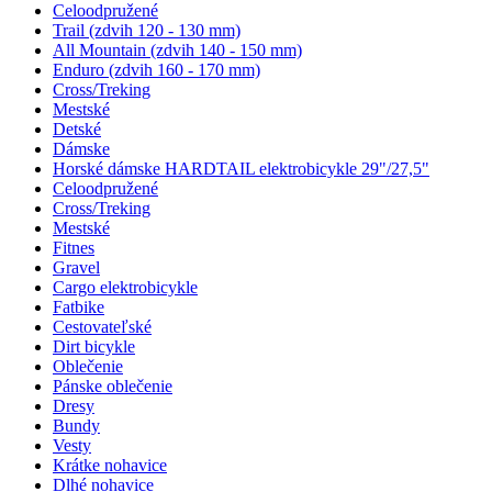
Celoodpružené
Trail (zdvih 120 - 130 mm)
All Mountain (zdvih 140 - 150 mm)
Enduro (zdvih 160 - 170 mm)
Cross/Treking
Mestské
Detské
Dámske
Horské dámske HARDTAIL elektrobicykle 29"/27,5"
Celoodpružené
Cross/Treking
Mestské
Fitnes
Gravel
Cargo elektrobicykle
Fatbike
Cestovateľské
Dirt bicykle
Oblečenie
Pánske oblečenie
Dresy
Bundy
Vesty
Krátke nohavice
Dlhé nohavice