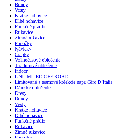
Bundy
Vesty
Krátke nohavice
Dlhé nohavice
Funkčné prádlo
Rukavice
Zimné rukavice
Ponožky
Návleky
Čiapky
Voľnočasové oblečenie
Triatlonové oblečenie
Indoor
UNLIMITED OFF ROAD
Limitované a teamové kolekcie napr. Giro D´Italia
Dámske oblečenie
Dresy
Bundy
Vesty
Krátke nohavice
Dlhé nohavice
Funkčné prádlo
Rukavice
Zimné rukavice
Ponožky