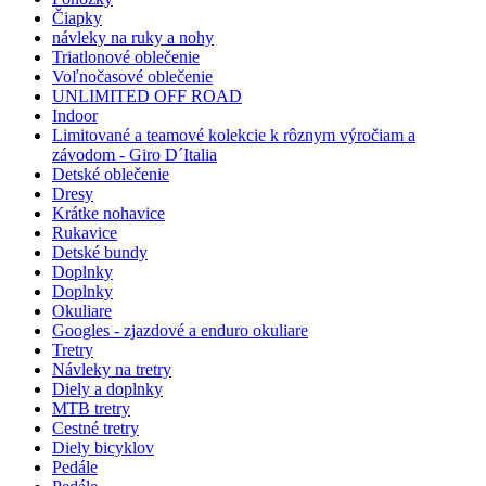
Čiapky
návleky na ruky a nohy
Triatlonové oblečenie
Voľnočasové oblečenie
UNLIMITED OFF ROAD
Indoor
Limitované a teamové kolekcie k rôznym výročiam a
závodom - Giro D´Italia
Detské oblečenie
Dresy
Krátke nohavice
Rukavice
Detské bundy
Doplnky
Doplnky
Okuliare
Googles - zjazdové a enduro okuliare
Tretry
Návleky na tretry
Diely a doplnky
MTB tretry
Cestné tretry
Diely bicyklov
Pedále