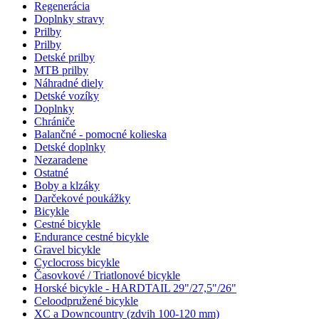
Regenerácia
Doplnky stravy
Prilby
Prilby
Detské prilby
MTB prilby
Náhradné diely
Detské vozíky
Doplnky
Chrániče
Balančné - pomocné kolieska
Detské doplnky
Nezaradene
Ostatné
Boby a klzáky
Darčekové poukážky
Bicykle
Cestné bicykle
Endurance cestné bicykle
Gravel bicykle
Cyclocross bicykle
Časovkové / Triatlonové bicykle
Horské bicykle - HARDTAIL 29"/27,5"/26"
Celoodpružené bicykle
XC a Downcountry (zdvih 100-120 mm)