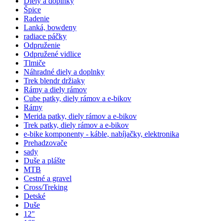
Diely a doplnky
Špice
Radenie
Lanká, bowdeny
radiace páčky
Odpruženie
Odpružené vidlice
Tlmiče
Náhradné diely a doplnky
Trek blendr držiaky
Rámy a diely rámov
Cube patky, diely rámov a e-bikov
Rámy
Merida patky, diely rámov a e-bikov
Trek patky, diely rámov a e-bikov
e-bike komponenty - káble, nabíjačky, elektronika
Prehadzovače
sady
Duše a plášte
MTB
Cestné a gravel
Cross/Treking
Detské
Duše
12"