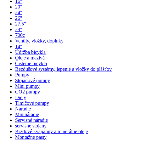
16"
20"
24"
26"
27.5"
29"
700c
Ventily, vložky, doplnky
14"
Údržba bicykla
Oleje a mazivá
Čistenie bicykla
Bezdušové systémy, lepenie a vložky do plášťov
Pumpy
Stojanové pumpy
Mini pumpy
CO2 pumpy
Diely
Tlmičové pumpy
Náradie
Minináradie
Servisné náradie
servisné stojany
Brzdové kvapaliny a minerálne oleje
Montážne pasty