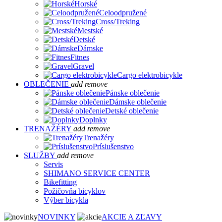
Horské
Celoodpružené
Cross/Treking
Mestské
Detské
Dámske
Fitnes
Gravel
Cargo elektrobicykle
OBLEČENIE
add
remove
Pánske oblečenie
Dámske oblečenie
Detské oblečenie
Doplnky
TRENAŽÉRY
add
remove
Trenažéry
Príslušenstvo
SLUŽBY
add
remove
Servis
SHIMANO SERVICE CENTER
Bikefitting
Požičovňa bicyklov
Výber bicykla
NOVINKY
AKCIE A ZĽAVY