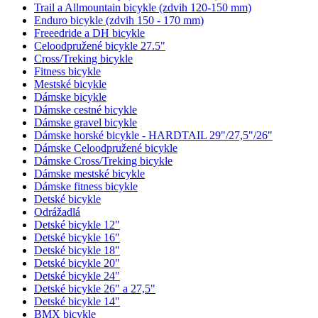
Trail a Allmountain bicykle (zdvih 120-150 mm)
Enduro bicykle (zdvih 150 - 170 mm)
Freeedride a DH bicykle
Celoodpružené bicykle 27.5"
Cross/Treking bicykle
Fitness bicykle
Mestské bicykle
Dámske bicykle
Dámske cestné bicykle
Dámske gravel bicykle
Dámske horské bicykle - HARDTAIL 29"/27,5"/26"
Dámske Celoodpružené bicykle
Dámske Cross/Treking bicykle
Dámske mestské bicykle
Dámske fitness bicykle
Detské bicykle
Odrážadlá
Detské bicykle 12"
Detské bicykle 16"
Detské bicykle 18"
Detské bicykle 20"
Detské bicykle 24"
Detské bicykle 26" a 27,5"
Detské bicykle 14"
BMX bicykle