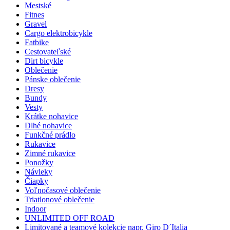
Mestské
Fitnes
Gravel
Cargo elektrobicykle
Fatbike
Cestovateľské
Dirt bicykle
Oblečenie
Pánske oblečenie
Dresy
Bundy
Vesty
Krátke nohavice
Dlhé nohavice
Funkčné prádlo
Rukavice
Zimné rukavice
Ponožky
Návleky
Čiapky
Voľnočasové oblečenie
Triatlonové oblečenie
Indoor
UNLIMITED OFF ROAD
Limitované a teamové kolekcie napr. Giro D´Italia