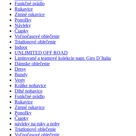
Funkčné prádlo
Rukavice
Zimné rukavice
Ponožky
Návleky
Čiapky
Voľnočasové oblečenie
Triatlonové oblečenie
Indoor
UNLIMITED OFF ROAD
Limitované a teamové kolekcie napr. Giro D´Italia
Dámske oblečenie
Dresy
Bundy
Vesty
Krátke nohavice
Dlhé nohavice
Funkčné prádlo
Rukavice
Zimné rukavice
Ponožky
Čiapky
návleky na ruky a nohy
Triatlonové oblečenie
Voľnočasové oblečenie