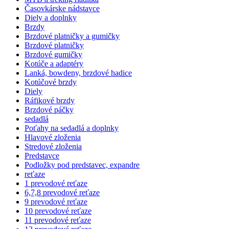
Časovkárske nádstavce
Diely a doplnky
Brzdy
Brzdové platničky a gumičky
Brzdové platničky
Brzdové gumičky
Kotúče a adaptéry
Lanká, bowdeny, brzdové hadice
Kotúčové brzdy
Diely
Ráfikové brzdy
Brzdové páčky
sedadlá
Poťahy na sedadlá a doplnky
Hlavové zloženia
Stredové zloženia
Predstavce
Podložky pod predstavec, expandre
reťaze
1 prevodové reťaze
6,7,8 prevodové reťaze
9 prevodové reťaze
10 prevodové reťaze
11 prevodové reťaze