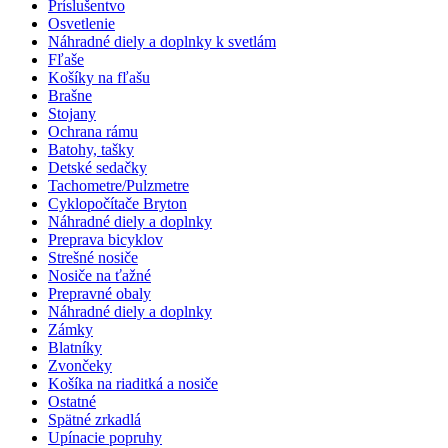
Príslušentvo
Osvetlenie
Náhradné diely a doplnky k svetlám
Fľaše
Košíky na fľašu
Brašne
Stojany
Ochrana rámu
Batohy, tašky
Detské sedačky
Tachometre/Pulzmetre
Cyklopočítače Bryton
Náhradné diely a doplnky
Preprava bicyklov
Strešné nosiče
Nosiče na ťažné
Prepravné obaly
Náhradné diely a doplnky
Zámky
Blatníky
Zvončeky
Košíka na riaditká a nosiče
Ostatné
Spätné zrkadlá
Upínacie popruhy