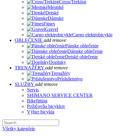
Cross/Treking
Mestské
Detské
Dámske
Fitnes
Gravel
Cargo elektrobicykle
OBLEČENIE
add
remove
Pánske oblečenie
Dámske oblečenie
Detské oblečenie
Doplnky
TRENAŽÉRY
add
remove
Trenažéry
Príslušenstvo
SLUŽBY
add
remove
Servis
SHIMANO SERVICE CENTER
Bikefitting
Požičovňa bicyklov
Výber bicykla
Všetky kategórie