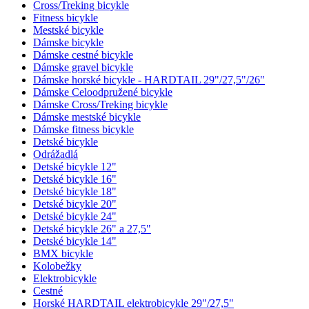
Cross/Treking bicykle
Fitness bicykle
Mestské bicykle
Dámske bicykle
Dámske cestné bicykle
Dámske gravel bicykle
Dámske horské bicykle - HARDTAIL 29"/27,5"/26"
Dámske Celoodpružené bicykle
Dámske Cross/Treking bicykle
Dámske mestské bicykle
Dámske fitness bicykle
Detské bicykle
Odrážadlá
Detské bicykle 12"
Detské bicykle 16"
Detské bicykle 18"
Detské bicykle 20"
Detské bicykle 24"
Detské bicykle 26" a 27,5"
Detské bicykle 14"
BMX bicykle
Kolobežky
Elektrobicykle
Cestné
Horské HARDTAIL elektrobicykle 29"/27,5"