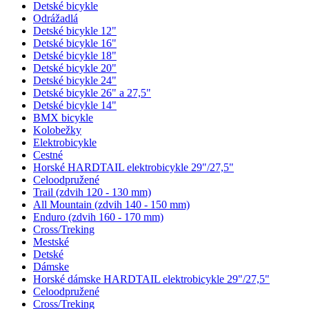
Detské bicykle
Odrážadlá
Detské bicykle 12"
Detské bicykle 16"
Detské bicykle 18"
Detské bicykle 20"
Detské bicykle 24"
Detské bicykle 26" a 27,5"
Detské bicykle 14"
BMX bicykle
Kolobežky
Elektrobicykle
Cestné
Horské HARDTAIL elektrobicykle 29"/27,5"
Celoodpružené
Trail (zdvih 120 - 130 mm)
All Mountain (zdvih 140 - 150 mm)
Enduro (zdvih 160 - 170 mm)
Cross/Treking
Mestské
Detské
Dámske
Horské dámske HARDTAIL elektrobicykle 29"/27,5"
Celoodpružené
Cross/Treking