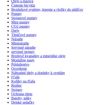
Oleje a mazivá
Čistenie bicykla
Bezdušové systémy, lepenie a vložky do plášťov
Pumpy
Stojanové pumpy
Mini pumpy
CO2 pumpy
Diely
Tlmičové pumpy
Náradie
Minináradie
Servisné náradie
servisné stojany
Brzdové kvapaliny a minerálne oleje
Montážne pasty
Príslušentvo
Osvetlenie
Náhradné diely a doplnky k svetlám
Fľaše
Košíky na fľašu
Brašne
Stojany
Ochrana rámu
Batohy, tašky
Detské sedačky