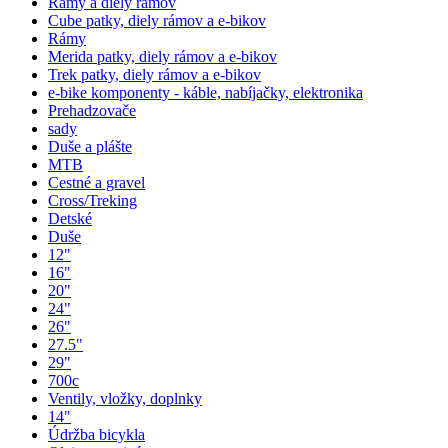
Rámy a diely rámov
Cube patky, diely rámov a e-bikov
Rámy
Merida patky, diely rámov a e-bikov
Trek patky, diely rámov a e-bikov
e-bike komponenty - káble, nabíjačky, elektronika
Prehadzovače
sady
Duše a plášte
MTB
Cestné a gravel
Cross/Treking
Detské
Duše
12"
16"
20"
24"
26"
27.5"
29"
700c
Ventily, vložky, doplnky
14"
Údržba bicykla