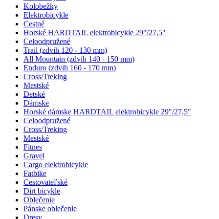
Kolobežky
Elektrobicykle
Cestné
Horské HARDTAIL elektrobicykle 29"/27,5"
Celoodpružené
Trail (zdvih 120 - 130 mm)
All Mountain (zdvih 140 - 150 mm)
Enduro (zdvih 160 - 170 mm)
Cross/Treking
Mestské
Detské
Dámske
Horské dámske HARDTAIL elektrobicykle 29"/27,5"
Celoodpružené
Cross/Treking
Mestské
Fitnes
Gravel
Cargo elektrobicykle
Fatbike
Cestovateľské
Dirt bicykle
Oblečenie
Pánske oblečenie
Dresy