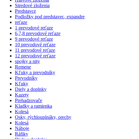
Stredové zloženia
Predstavce
Podložky pod predstavec, expandre
reťaze
1 prevodové reťaze
6,7,8 prevodové reťaze
9 prevodové reťaze
10 prevodové reťaze
11 prevodové reťaze
12 prevodové reťaze
spojky a nity
Remene
Kľuky a prevodníky
Prevodníky
Kľuky
Diely a doplnky
Kazety
Prehadzovače
Kladky a ramienka
Kolesá
Osky, rýchloupínáky, orechy
Kolesá
Náboje
Ráfiky