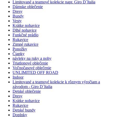
Limitované a teamové kolekcie napr. Giro D´Italia
Dámske oblečenie
Dresy
Bundy
Vesty
Krátke nohavice
Dlhé nohavice
Funkčné prádlo
Rukavice
Zimné rukavice
Ponožky
Čiapky
návleky na ruky a nohy
Triatlonové oblečenie
Voľnočasové oblečenie
UNLIMITED OFF ROAD
Indoor
Limitované a teamové kolekcie k rôznym výročiam a
závodom - Giro D´Italia
Detské oblečenie
Dresy
Krátke nohavice
Rukavice
Detské bundy
Doplnky