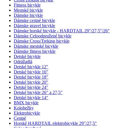
Fitness bicykle
Mestské bicykle
Dámske bicykle
Dámske cestné bicykle
Dámske gravel bicykle
Dámske horské bicykle - HARDTAIL 29"/27,5"/26"
Dámske Celoodpružené bicykle
Dámske Cross/Treking bicykle
Dámske mestské bicykle
Dámske fitness bicykle
Detské bicykle
Odrážadlá
Detské bicykle 12"
Detské bicykle 16"
Detské bicykle 18"
Detské bicykle 20"
Detské bicykle 24"
Detské bicykle 26" a 27,5"
Detské bicykle 14"
BMX bicykle
Kolobežky
Elektrobicykle
Cestné
Horské HARDTAIL elektrobicykle 29"/27,5"