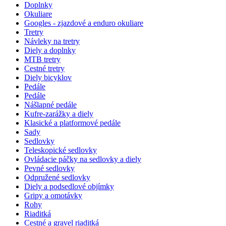
Doplnky
Okuliare
Googles - zjazdové a enduro okuliare
Tretry
Návleky na tretry
Diely a doplnky
MTB tretry
Cestné tretry
Diely bicyklov
Pedále
Pedále
Nášlapné pedále
Kufre-zarážky a diely
Klasické a platformové pedále
Sady
Sedlovky
Teleskopické sedlovky
Ovládacie páčky na sedlovky a diely
Pevné sedlovky
Odpružené sedlovky
Diely a podsedlové objímky
Gripy a omotávky
Rohy
Riaditká
Cestné a gravel riaditká