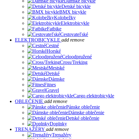
Dámske bicykle
Detské bicykle
BMX bicykle
Kolobežky
Elektrobicykle
Fatbike
Cestovateľské
ELEKTROBICYKLE
add
remove
Cestné
Horské
Celoodpružené
Cross/Treking
Mestské
Detské
Dámske
Fitnes
Gravel
Cargo elektrobicykle
OBLEČENIE
add
remove
Pánske oblečenie
Dámske oblečenie
Detské oblečenie
Doplnky
TRENAŽÉRY
add
remove
Trenažéry