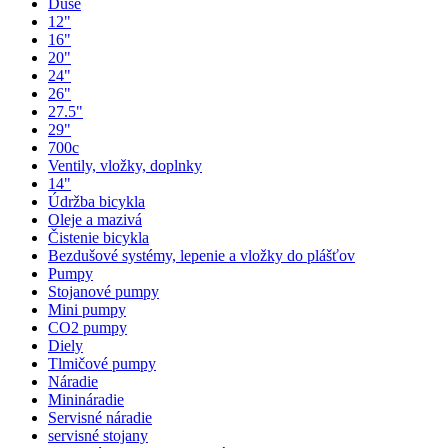
Duše
12"
16"
20"
24"
26"
27.5"
29"
700c
Ventily, vložky, doplnky
14"
Údržba bicykla
Oleje a mazivá
Čistenie bicykla
Bezdušové systémy, lepenie a vložky do plášťov
Pumpy
Stojanové pumpy
Mini pumpy
CO2 pumpy
Diely
Tlmičové pumpy
Náradie
Minináradie
Servisné náradie
servisné stojany