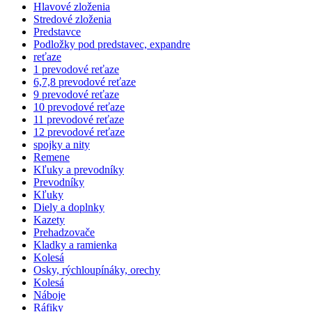
Hlavové zloženia
Stredové zloženia
Predstavce
Podložky pod predstavec, expandre
reťaze
1 prevodové reťaze
6,7,8 prevodové reťaze
9 prevodové reťaze
10 prevodové reťaze
11 prevodové reťaze
12 prevodové reťaze
spojky a nity
Remene
Kľuky a prevodníky
Prevodníky
Kľuky
Diely a doplnky
Kazety
Prehadzovače
Kladky a ramienka
Kolesá
Osky, rýchloupínáky, orechy
Kolesá
Náboje
Ráfiky