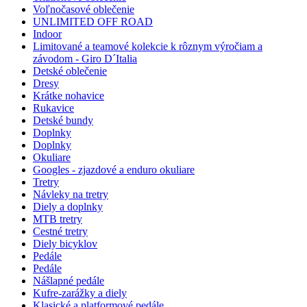
Voľnočasové oblečenie
UNLIMITED OFF ROAD
Indoor
Limitované a teamové kolekcie k rôznym výročiam a
závodom - Giro D´Italia
Detské oblečenie
Dresy
Krátke nohavice
Rukavice
Detské bundy
Doplnky
Doplnky
Okuliare
Googles - zjazdové a enduro okuliare
Tretry
Návleky na tretry
Diely a doplnky
MTB tretry
Cestné tretry
Diely bicyklov
Pedále
Pedále
Nášlapné pedále
Kufre-zarážky a diely
Klasické a platformové pedále