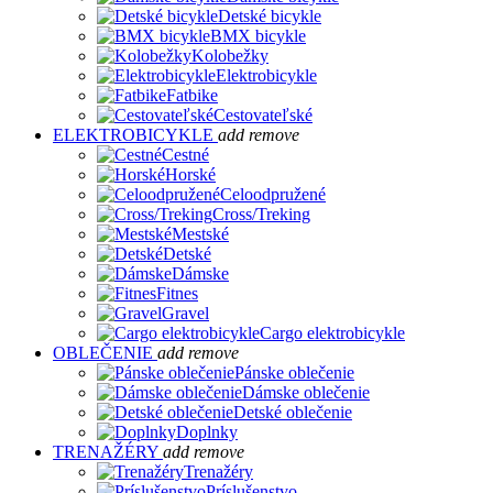
Detské bicykle
BMX bicykle
Kolobežky
Elektrobicykle
Fatbike
Cestovateľské
ELEKTROBICYKLE
add
remove
Cestné
Horské
Celoodpružené
Cross/Treking
Mestské
Detské
Dámske
Fitnes
Gravel
Cargo elektrobicykle
OBLEČENIE
add
remove
Pánske oblečenie
Dámske oblečenie
Detské oblečenie
Doplnky
TRENAŽÉRY
add
remove
Trenažéry
Príslušenstvo