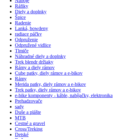
Náboje
Ráfiky
Diely a doplnky
Špice
Radenie
Lanká, bowdeny
radiace páčky
Odpruženie
Odpružené vidlice
Tlmiče
Náhradné diely a doplnky
Trek blendr držiaky
Rámy a diely rámov
Cube patky, diely rámov a e-bikov
Rámy
Merida patky, diely rámov a e-bikov
Trek patky, diely rámov a e-bikov
e-bike komponenty - káble, nabíjačky, elektronika
Prehadzovače
sady
Duše a plášte
MTB
Cestné a gravel
Cross/Treking
Detské