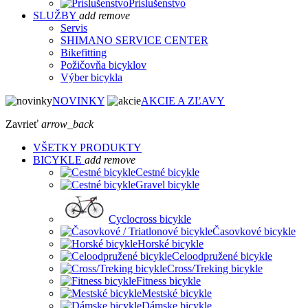
Príslušenstvo
SLUŽBY
add
remove
Servis
SHIMANO SERVICE CENTER
Bikefitting
Požičovňa bicyklov
Výber bicykla
NOVINKY
AKCIE A ZĽAVY
Zavrieť
arrow_back
VŠETKY PRODUKTY
BICYKLE
add
remove
Cestné bicykle
Gravel bicykle
Cyclocross bicykle
Časovkové bicykle
Horské bicykle
Celoodpružené bicykle
Cross/Treking bicykle
Fitness bicykle
Mestské bicykle
Dámske bicykle