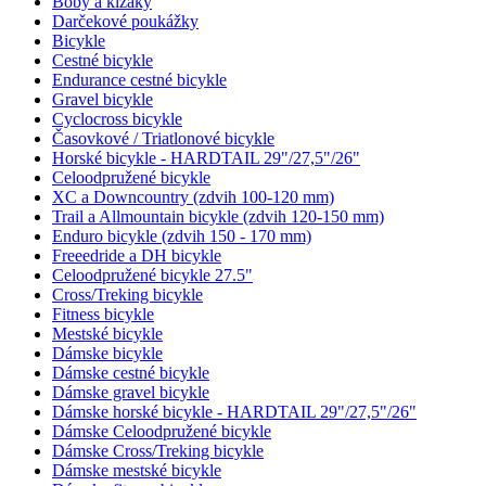
Boby a klzáky
Darčekové poukážky
Bicykle
Cestné bicykle
Endurance cestné bicykle
Gravel bicykle
Cyclocross bicykle
Časovkové / Triatlonové bicykle
Horské bicykle - HARDTAIL 29"/27,5"/26"
Celoodpružené bicykle
XC a Downcountry (zdvih 100-120 mm)
Trail a Allmountain bicykle (zdvih 120-150 mm)
Enduro bicykle (zdvih 150 - 170 mm)
Freeedride a DH bicykle
Celoodpružené bicykle 27.5"
Cross/Treking bicykle
Fitness bicykle
Mestské bicykle
Dámske bicykle
Dámske cestné bicykle
Dámske gravel bicykle
Dámske horské bicykle - HARDTAIL 29"/27,5"/26"
Dámske Celoodpružené bicykle
Dámske Cross/Treking bicykle
Dámske mestské bicykle