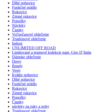
Dlhé nohavice
Funkčné prádlo
Rukavice
Zimné rukavice
Ponožky
Návleky
Čiapky
Voľnočasové oblečenie
Triatlonové oblečenie
Indoor
UNLIMITED OFF ROAD
Limitované a teamové kolekcie napr. Giro D´Italia
Dámske oblečenie
Dresy
Bundy
Vesty
Krátke nohavice
Dlhé nohavice
Funkčné prádlo
Rukavice
Zimné rukavice
Ponožky
Čiapky
návleky na ruky a nohy
Triatlonové oblečenie