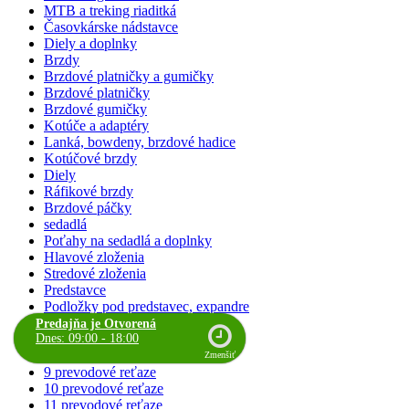
MTB a treking riaditká
Časovkárske nádstavce
Diely a doplnky
Brzdy
Brzdové platničky a gumičky
Brzdové platničky
Brzdové gumičky
Kotúče a adaptéry
Lanká, bowdeny, brzdové hadice
Kotúčové brzdy
Diely
Ráfikové brzdy
Brzdové páčky
sedadlá
Poťahy na sedadlá a doplnky
Hlavové zloženia
Stredové zloženia
Predstavce
Podložky pod predstavec, expandre
reťaze
Predajňa je Otvorená
Dnes: 09:00 - 18:00
1 prevodové reťaze
6,7,8 prevodové reťaze
Zmenšiť
9 prevodové reťaze
10 prevodové reťaze
11 prevodové reťaze