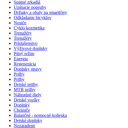
Spätné zrkadlá
Upínacie popruhy
Držiaky a obaly na smartfóny
Odkladanie bicyklov
Nosiče
Cyklo kozmetika
Trenažéry
Trenažéry
Príslušenstvo
Výživové doplnky
Pitný režim
Energia
Regenerácia
Doplnky stravy
Prilby
Prilby
Detské prilby
MTB prilby
Náhradné diely
Detské vozíky
Doplnky
Chrániče
Balančné - pomocné kolieska
Detské doplnky
Nezaradene