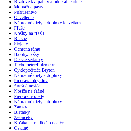
Brzdové kvapaliny a minerálne oleje
Montážne pasty
Príslušentvo
Osvetlenie
Náhradné diely a doplnky k svetlám
Fľaše
Košíky na fľašu
Brašne
Stojany
Ochrana rámu
Batohy, tašky
Detské sedačky
Tachometre/Pulzmetre
Cyklopočítače Bryton
Náhradné diely a doplnky
Preprava bicyklov
Strešné nosiče
Nosiče na ťažné
Prepravné obaly
Náhradné diely a doplnky
Zámky
Blatníky
Zvončeky
Košíka na riaditká a nosiče
Ostatné