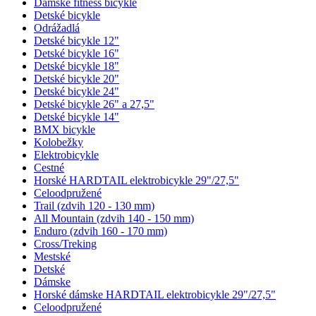
Dámske fitness bicykle
Detské bicykle
Odrážadlá
Detské bicykle 12"
Detské bicykle 16"
Detské bicykle 18"
Detské bicykle 20"
Detské bicykle 24"
Detské bicykle 26" a 27,5"
Detské bicykle 14"
BMX bicykle
Kolobežky
Elektrobicykle
Cestné
Horské HARDTAIL elektrobicykle 29"/27,5"
Celoodpružené
Trail (zdvih 120 - 130 mm)
All Mountain (zdvih 140 - 150 mm)
Enduro (zdvih 160 - 170 mm)
Cross/Treking
Mestské
Detské
Dámske
Horské dámske HARDTAIL elektrobicykle 29"/27,5"
Celoodpružené