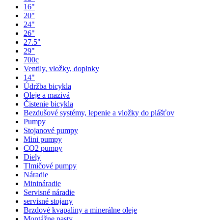
16"
20"
24"
26"
27.5"
29"
700c
Ventily, vložky, doplnky
14"
Údržba bicykla
Oleje a mazivá
Čistenie bicykla
Bezdušové systémy, lepenie a vložky do plášťov
Pumpy
Stojanové pumpy
Mini pumpy
CO2 pumpy
Diely
Tlmičové pumpy
Náradie
Minináradie
Servisné náradie
servisné stojany
Brzdové kvapaliny a minerálne oleje
Montážne pasty