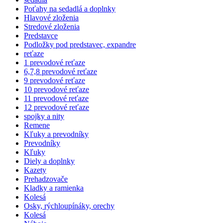
Poťahy na sedadlá a doplnky
Hlavové zloženia
Stredové zloženia
Predstavce
Podložky pod predstavec, expandre
reťaze
1 prevodové reťaze
6,7,8 prevodové reťaze
9 prevodové reťaze
10 prevodové reťaze
11 prevodové reťaze
12 prevodové reťaze
spojky a nity
Remene
Kľuky a prevodníky
Prevodníky
Kľuky
Diely a doplnky
Kazety
Prehadzovače
Kladky a ramienka
Kolesá
Osky, rýchloupínáky, orechy
Kolesá