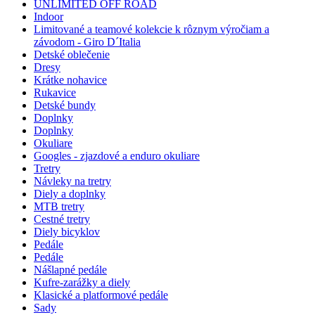
UNLIMITED OFF ROAD
Indoor
Limitované a teamové kolekcie k rôznym výročiam a
závodom - Giro D´Italia
Detské oblečenie
Dresy
Krátke nohavice
Rukavice
Detské bundy
Doplnky
Doplnky
Okuliare
Googles - zjazdové a enduro okuliare
Tretry
Návleky na tretry
Diely a doplnky
MTB tretry
Cestné tretry
Diely bicyklov
Pedále
Pedále
Nášlapné pedále
Kufre-zarážky a diely
Klasické a platformové pedále
Sady