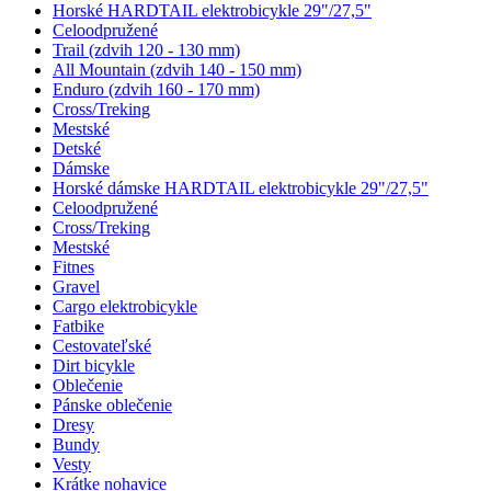
Horské HARDTAIL elektrobicykle 29"/27,5"
Celoodpružené
Trail (zdvih 120 - 130 mm)
All Mountain (zdvih 140 - 150 mm)
Enduro (zdvih 160 - 170 mm)
Cross/Treking
Mestské
Detské
Dámske
Horské dámske HARDTAIL elektrobicykle 29"/27,5"
Celoodpružené
Cross/Treking
Mestské
Fitnes
Gravel
Cargo elektrobicykle
Fatbike
Cestovateľské
Dirt bicykle
Oblečenie
Pánske oblečenie
Dresy
Bundy
Vesty
Krátke nohavice