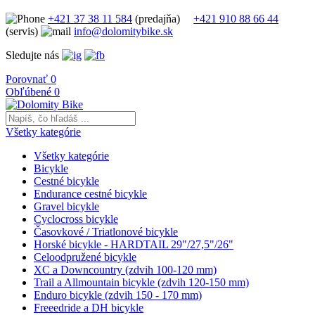
+421 37 38 11 584
(predajňa)
+421 910 88 66 44
(servis)
info@dolomitybike.sk
Sledujte nás
Porovnať
0
Obľúbené
0
Všetky kategórie
Všetky kategórie
Bicykle
Cestné bicykle
Endurance cestné bicykle
Gravel bicykle
Cyclocross bicykle
Časovkové / Triatlonové bicykle
Horské bicykle - HARDTAIL 29"/27,5"/26"
Celoodpružené bicykle
XC a Downcountry (zdvih 100-120 mm)
Trail a Allmountain bicykle (zdvih 120-150 mm)
Enduro bicykle (zdvih 150 - 170 mm)
Freeedride a DH bicykle