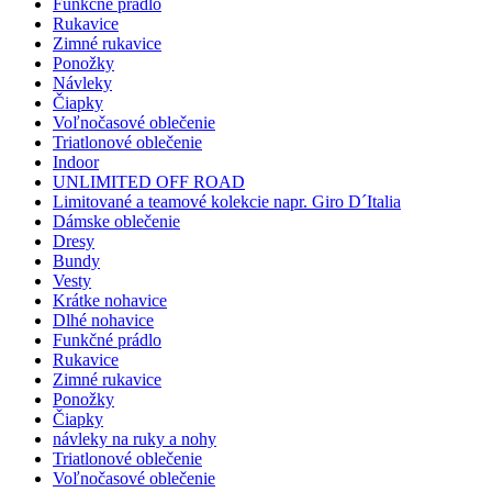
Funkčné prádlo
Rukavice
Zimné rukavice
Ponožky
Návleky
Čiapky
Voľnočasové oblečenie
Triatlonové oblečenie
Indoor
UNLIMITED OFF ROAD
Limitované a teamové kolekcie napr. Giro D´Italia
Dámske oblečenie
Dresy
Bundy
Vesty
Krátke nohavice
Dlhé nohavice
Funkčné prádlo
Rukavice
Zimné rukavice
Ponožky
Čiapky
návleky na ruky a nohy
Triatlonové oblečenie
Voľnočasové oblečenie