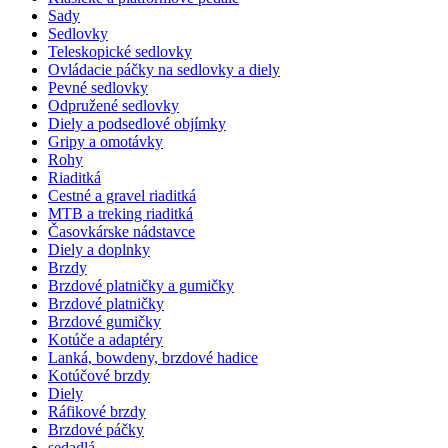
Sady
Sedlovky
Teleskopické sedlovky
Ovládacie páčky na sedlovky a diely
Pevné sedlovky
Odpružené sedlovky
Diely a podsedlové objímky
Gripy a omotávky
Rohy
Riaditká
Cestné a gravel riaditká
MTB a treking riaditká
Časovkárske nádstavce
Diely a doplnky
Brzdy
Brzdové platničky a gumičky
Brzdové platničky
Brzdové gumičky
Kotúče a adaptéry
Lanká, bowdeny, brzdové hadice
Kotúčové brzdy
Diely
Ráfikové brzdy
Brzdové páčky
sedadlá