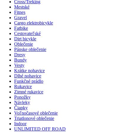
Cross/Treking
Mestské
Fitnes
Gravel
Cargo elektrobicykle
Fatbike
Cestovateľské
Dirt bicykle
Oblečenie
Pánske oblečenie
Dresy
Bundy
Vesty
Krátke nohavice
Dlhé nohavice
Funkčné prádlo
Rukavice
Zimné rukavice
Ponožky
Návleky
Čiapky
Voľnočasové oblečenie
Triatlonové oblečenie
Indoor
UNLIMITED OFF ROAD