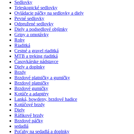
Sedlovky
Teleskopické sedlovky
Ovládacie páčky na sedlovky a diely
Pevné sedlovky
Odpružené sedlovky
Diely a podsedlové objímky
Gripy a omotávky
Rohy
Riaditká
Cestné a gravel riaditká
MTB a treking riaditká
Časovkárske nádstavce
Diely a doplnky
Brzdy
Brzdové platničky a gumičky
Brzdové platničky
Brzdové gumičky
Kotúče a adaptéry
Lanká, bowdeny, brzdové hadice
Kotúčové brzdy
Diely
Ráfikové brzdy
Brzdové páčky
sedadlá
Poťahy na sedadlá a doplnky