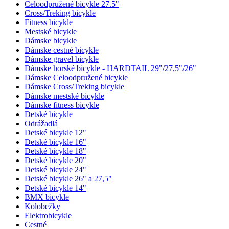
Celoodpružené bicykle 27.5"
Cross/Treking bicykle
Fitness bicykle
Mestské bicykle
Dámske bicykle
Dámske cestné bicykle
Dámske gravel bicykle
Dámske horské bicykle - HARDTAIL 29"/27,5"/26"
Dámske Celoodpružené bicykle
Dámske Cross/Treking bicykle
Dámske mestské bicykle
Dámske fitness bicykle
Detské bicykle
Odrážadlá
Detské bicykle 12"
Detské bicykle 16"
Detské bicykle 18"
Detské bicykle 20"
Detské bicykle 24"
Detské bicykle 26" a 27,5"
Detské bicykle 14"
BMX bicykle
Kolobežky
Elektrobicykle
Cestné