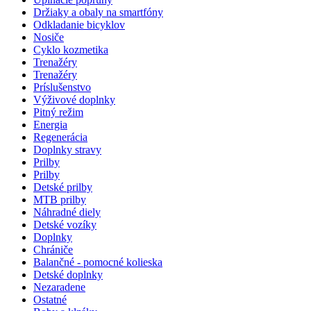
Držiaky a obaly na smartfóny
Odkladanie bicyklov
Nosiče
Cyklo kozmetika
Trenažéry
Trenažéry
Príslušenstvo
Výživové doplnky
Pitný režim
Energia
Regenerácia
Doplnky stravy
Prilby
Prilby
Detské prilby
MTB prilby
Náhradné diely
Detské vozíky
Doplnky
Chrániče
Balančné - pomocné kolieska
Detské doplnky
Nezaradene
Ostatné