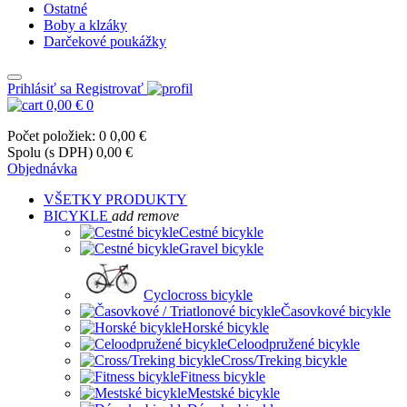
Ostatné
Boby a klzáky
Darčekové poukážky
Prihlásiť sa
Registrovať
0,00 €
0
Počet položiek: 0
0,00 €
Spolu (s DPH)
0,00 €
Objednávka
VŠETKY PRODUKTY
BICYKLE
add
remove
Cestné bicykle
Gravel bicykle
Cyclocross bicykle
Časovkové bicykle
Horské bicykle
Celoodpružené bicykle
Cross/Treking bicykle
Fitness bicykle
Mestské bicykle