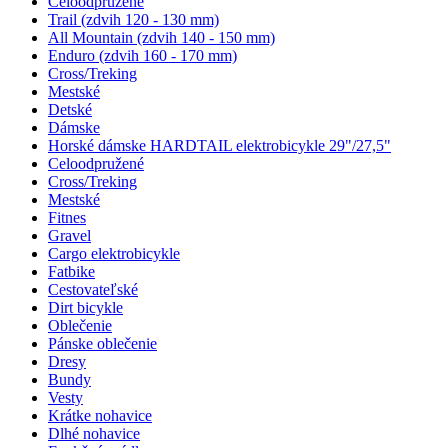
Celoodpružené
Trail (zdvih 120 - 130 mm)
All Mountain (zdvih 140 - 150 mm)
Enduro (zdvih 160 - 170 mm)
Cross/Treking
Mestské
Detské
Dámske
Horské dámske HARDTAIL elektrobicykle 29"/27,5"
Celoodpružené
Cross/Treking
Mestské
Fitnes
Gravel
Cargo elektrobicykle
Fatbike
Cestovateľské
Dirt bicykle
Oblečenie
Pánske oblečenie
Dresy
Bundy
Vesty
Krátke nohavice
Dlhé nohavice