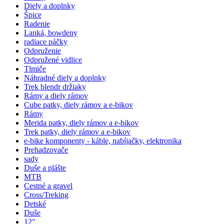
Diely a doplnky
Špice
Radenie
Lanká, bowdeny
radiace páčky
Odpruženie
Odpružené vidlice
Tlmiče
Náhradné diely a doplnky
Trek blendr držiaky
Rámy a diely rámov
Cube patky, diely rámov a e-bikov
Rámy
Merida patky, diely rámov a e-bikov
Trek patky, diely rámov a e-bikov
e-bike komponenty - káble, nabíjačky, elektronika
Prehadzovače
sady
Duše a plášte
MTB
Cestné a gravel
Cross/Treking
Detské
Duše
12"