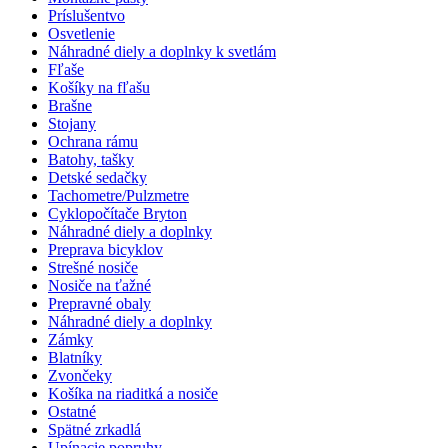
Príslušentvo
Osvetlenie
Náhradné diely a doplnky k svetlám
Fľaše
Košíky na fľašu
Brašne
Stojany
Ochrana rámu
Batohy, tašky
Detské sedačky
Tachometre/Pulzmetre
Cyklopočítače Bryton
Náhradné diely a doplnky
Preprava bicyklov
Strešné nosiče
Nosiče na ťažné
Prepravné obaly
Náhradné diely a doplnky
Zámky
Blatníky
Zvončeky
Košíka na riaditká a nosiče
Ostatné
Spätné zrkadlá
Upínacie popruhy