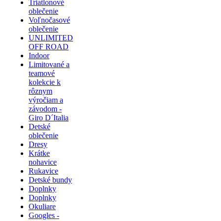
Triatlonové
oblečenie
Voľnočasové
oblečenie
UNLIMITED
OFF ROAD
Indoor
Limitované a
teamové
kolekcie k
rôznym
výročiam a
závodom -
Giro D´Italia
Detské
oblečenie
Dresy
Krátke
nohavice
Rukavice
Detské bundy
Doplnky
Doplnky
Okuliare
Googles -