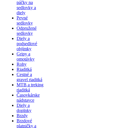
páčky na
sedlovky a
diely
Pevné
sedlovky
Odpružené
sedlovky
Diely a
podsedlové
objímky
Gripy a
omotávky
Rohy
Riaditká
Cestné a
gravel riaditká
MTB a treking
riaditká
Časovkárske
nádstavce
Diely a
doplnky
Brzdy
Brzdové
platničky a