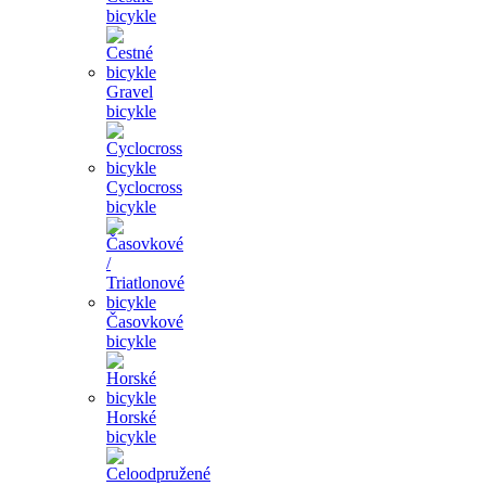
bicykle
Gravel
bicykle
Cyclocross
bicykle
Časovkové
bicykle
Horské
bicykle