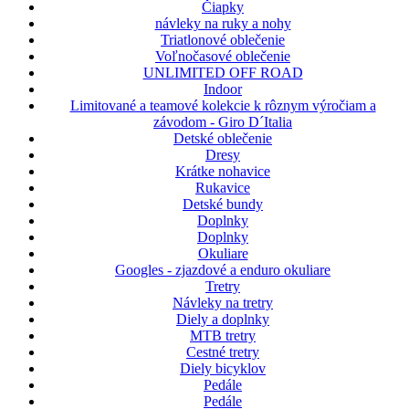
Čiapky
návleky na ruky a nohy
Triatlonové oblečenie
Voľnočasové oblečenie
UNLIMITED OFF ROAD
Indoor
Limitované a teamové kolekcie k rôznym výročiam a
závodom - Giro D´Italia
Detské oblečenie
Dresy
Krátke nohavice
Rukavice
Detské bundy
Doplnky
Doplnky
Okuliare
Googles - zjazdové a enduro okuliare
Tretry
Návleky na tretry
Diely a doplnky
MTB tretry
Cestné tretry
Diely bicyklov
Pedále
Pedále