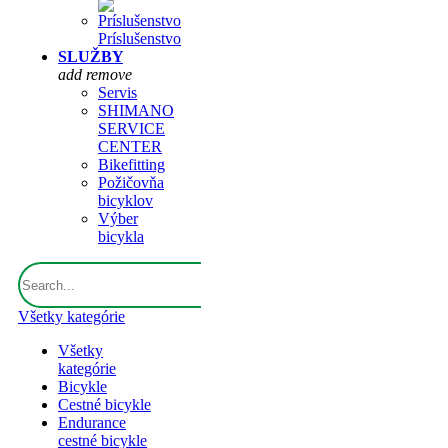
Príslušenstvo
SLUŽBY
add
remove
Servis
SHIMANO
SERVICE
CENTER
Bikefitting
Požičovňa
bicyklov
Výber
bicykla
Všetky kategórie
Všetky
kategórie
Bicykle
Cestné bicykle
Endurance
cestné bicykle