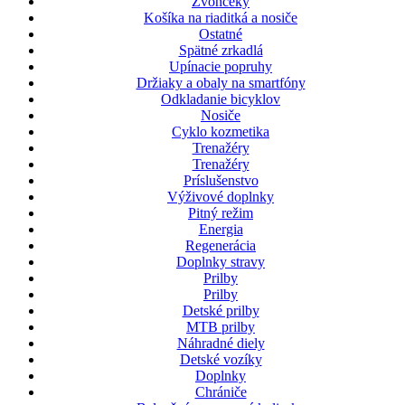
Zvončeky
Košíka na riaditká a nosiče
Ostatné
Spätné zrkadlá
Upínacie popruhy
Držiaky a obaly na smartfóny
Odkladanie bicyklov
Nosiče
Cyklo kozmetika
Trenažéry
Trenažéry
Príslušenstvo
Výživové doplnky
Pitný režim
Energia
Regenerácia
Doplnky stravy
Prilby
Prilby
Detské prilby
MTB prilby
Náhradné diely
Detské vozíky
Doplnky
Chrániče