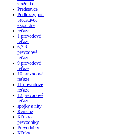
zloženia
Predstavce
Podložky pod
predstavec,
expandre
reťaze
1 prevodové
reťaze
6,7,8
prevodové
reťaze
9 prevodové
reťaze
10 prevodové
reťaze
11 prevodové
reťaze
12 prevodové
reťaze
spojky a nity
Remene
Kľuky a
prevodníky
Prevodníky
Kľuky