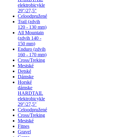
elektrobicykle
29"/27,5"
Celoodpružené
Trail (zdvih
120 - 130 mm)
All Mountain
(zdvih 140 -
150 mm)
Enduro (zdvih
160 - 170 mm)
Cross/Treking
Mestské
Detské
Dámske
Horské
dámske
HARDTAIL
elektrobicykle
29"/27,5"
Celoodpružené
Cross/Treking
Mestské
Fitnes
Gravel