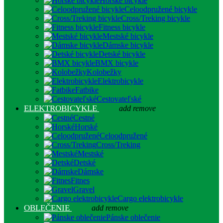
Horské bicykle
Celoodpružené bicykle
Cross/Treking bicykle
Fitness bicykle
Mestské bicykle
Dámske bicykle
Detské bicykle
BMX bicykle
Kolobežky
Elektrobicykle
Fatbike
Cestovateľské
ELEKTROBICYKLE
add
remove
Cestné
Horské
Celoodpružené
Cross/Treking
Mestské
Detské
Dámske
Fitnes
Gravel
Cargo elektrobicykle
OBLEČENIE
add
remove
Pánske oblečenie