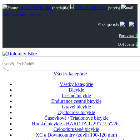
+421 37 38 11 584
(predajňa)
+421 910 88 66 44
(servis)
info@dolomitybike.sk
Sledujte nás
Porovnať
0
Obľúbené
0
Všetky kategórie
Všetky kategórie
Bicykle
Cestné bicykle
Endurance cestné bicykle
Gravel bicykle
Cyclocross bicykle
Časovkové / Triatlonové bicykle
Horské bicykle - HARDTAIL 29"/27,5"/26"
Celoodpružené bicykle
XC a Downcountry (zdvih 100-120 mm)