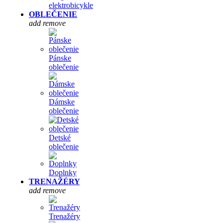
elektrobicykle
OBLEČENIE
add
remove
Pánske
oblečenie
Dámske
oblečenie
Detské
oblečenie
Doplnky
TRENAŽÉRY
add
remove
Trenažéry