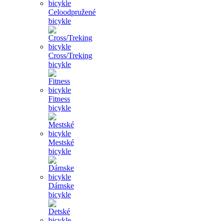
Celoodpružené
bicykle
Cross/Treking
bicykle
Fitness
bicykle
Mestské
bicykle
Dámske
bicykle