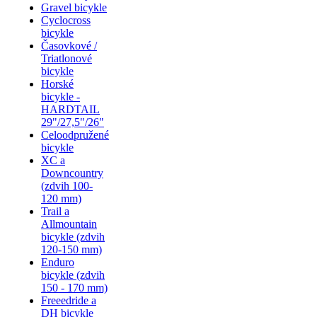
Gravel bicykle
Cyclocross
bicykle
Časovkové /
Triatlonové
bicykle
Horské
bicykle -
HARDTAIL
29"/27,5"/26"
Celoodpružené
bicykle
XC a
Downcountry
(zdvih 100-
120 mm)
Trail a
Allmountain
bicykle (zdvih
120-150 mm)
Enduro
bicykle (zdvih
150 - 170 mm)
Freeedride a
DH bicykle