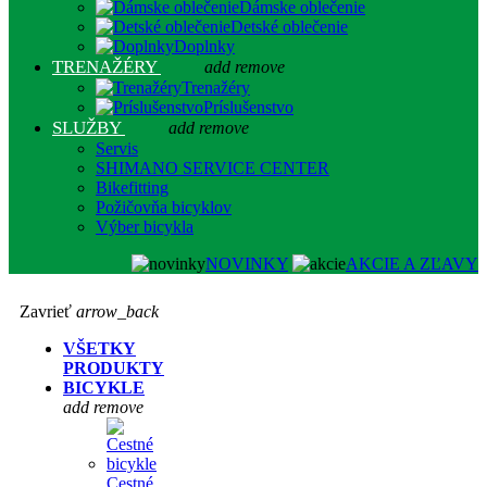
Dámske oblečenie
Detské oblečenie
Doplnky
TRENAŽÉRY
add
remove
Trenažéry
Príslušenstvo
SLUŽBY
add
remove
Servis
SHIMANO SERVICE CENTER
Bikefitting
Požičovňa bicyklov
Výber bicykla
NOVINKY
AKCIE A ZĽAVY
Zavrieť
arrow_back
VŠETKY
PRODUKTY
BICYKLE
add
remove
Cestné