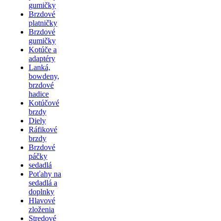
gumičky
Brzdové
platničky
Brzdové
gumičky
Kotúče a
adaptéry
Lanká,
bowdeny,
brzdové
hadice
Kotúčové
brzdy
Diely
Ráfikové
brzdy
Brzdové
páčky
sedadlá
Poťahy na
sedadlá a
doplnky
Hlavové
zloženia
Stredové