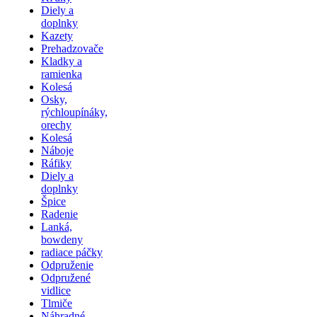
Diely a
doplnky
Kazety
Prehadzovače
Kladky a
ramienka
Kolesá
Osky,
rýchloupínáky,
orechy
Kolesá
Náboje
Ráfiky
Diely a
doplnky
Špice
Radenie
Lanká,
bowdeny
radiace páčky
Odpruženie
Odpružené
vidlice
Tlmiče
Náhradné