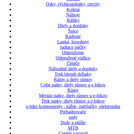
Osky, rýchloupínáky, orechy
Kolesá
Náboje
Ráfiky
Diely a doplnky
Špice
Radenie
Lanká, bowdeny
radiace páčky
Odpruženie
Odpružené vidlice
Tlmiče
Náhradné diely a doplnky
Trek blendr držiaky
Rámy a diely rámov
Cube patky, diely rámov a e-bikov
Rámy
Merida patky, diely rámov a e-bikov
Trek patky, diely rámov a e-bikov
e-bike komponenty - káble, nabíjačky, elektronika
Prehadzovače
sady
Duše a plášte
MTB
Cestné a gravel