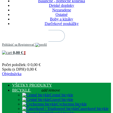
Balančné - pomocné kolieska
Detské doplnky
Nezaradene
Ostatné
Boby a klzáky
Darčekové poukážky
Prihlásiť sa
Registrovať
0,00 €
0
Počet položiek: 0
0,00 €
Spolu (s DPH)
0,00 €
Objednávka
VŠETKY PRODUKTY
BICYKLE
add
remove
Cestné bicykle
Gravel bicykle
Cyclocross bicykle
Časovkové bicykle