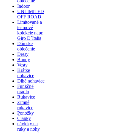
oblečenie
Indoor
UNLIMITED
OFF ROAD
Limitované a
teamové
kolekcie napr.
Giro D´Italia
Dámske
oblečenie
Dresy
Bundy
Vesty
Krátke
nohavice
Dlhé nohavice
Funkčné
prádlo
Rukavice
Zimné
rukavice
Ponožky
Čiapky
návleky na
ruky a nohy