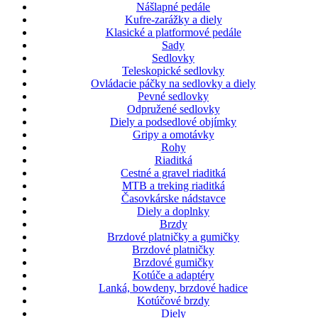
Nášlapné pedále
Kufre-zarážky a diely
Klasické a platformové pedále
Sady
Sedlovky
Teleskopické sedlovky
Ovládacie páčky na sedlovky a diely
Pevné sedlovky
Odpružené sedlovky
Diely a podsedlové objímky
Gripy a omotávky
Rohy
Riaditká
Cestné a gravel riaditká
MTB a treking riaditká
Časovkárske nádstavce
Diely a doplnky
Brzdy
Brzdové platničky a gumičky
Brzdové platničky
Brzdové gumičky
Kotúče a adaptéry
Lanká, bowdeny, brzdové hadice
Kotúčové brzdy
Diely