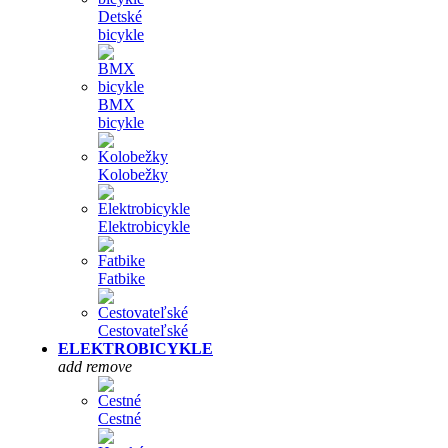
Detské
bicykle
BMX
bicykle
Kolobežky
Elektrobicykle
Fatbike
Cestovateľské
ELEKTROBICYKLE
add
remove
Cestné