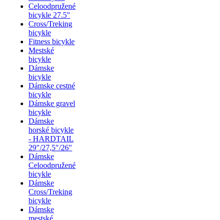
Celoodpružené
bicykle 27.5"
Cross/Treking
bicykle
Fitness bicykle
Mestské
bicykle
Dámske
bicykle
Dámske cestné
bicykle
Dámske gravel
bicykle
Dámske
horské bicykle
- HARDTAIL
29"/27,5"/26"
Dámske
Celoodpružené
bicykle
Dámske
Cross/Treking
bicykle
Dámske
mestské