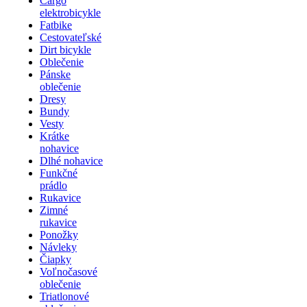
Cargo
elektrobicykle
Fatbike
Cestovateľské
Dirt bicykle
Oblečenie
Pánske
oblečenie
Dresy
Bundy
Vesty
Krátke
nohavice
Dlhé nohavice
Funkčné
prádlo
Rukavice
Zimné
rukavice
Ponožky
Návleky
Čiapky
Voľnočasové
oblečenie
Triatlonové