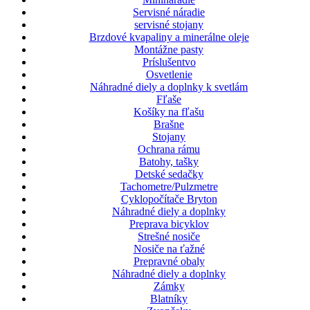
Servisné náradie
servisné stojany
Brzdové kvapaliny a minerálne oleje
Montážne pasty
Príslušentvo
Osvetlenie
Náhradné diely a doplnky k svetlám
Fľaše
Košíky na fľašu
Brašne
Stojany
Ochrana rámu
Batohy, tašky
Detské sedačky
Tachometre/Pulzmetre
Cyklopočítače Bryton
Náhradné diely a doplnky
Preprava bicyklov
Strešné nosiče
Nosiče na ťažné
Prepravné obaly
Náhradné diely a doplnky
Zámky
Blatníky