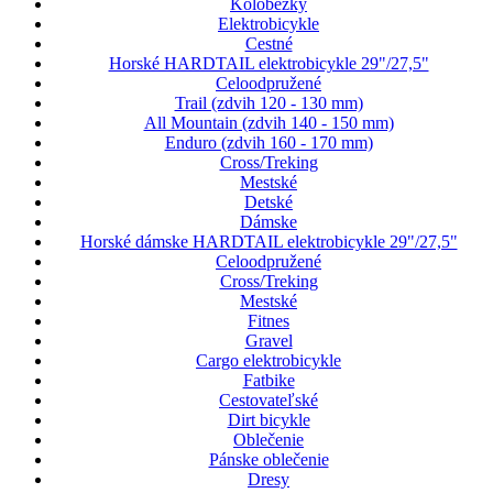
Kolobežky
Elektrobicykle
Cestné
Horské HARDTAIL elektrobicykle 29"/27,5"
Celoodpružené
Trail (zdvih 120 - 130 mm)
All Mountain (zdvih 140 - 150 mm)
Enduro (zdvih 160 - 170 mm)
Cross/Treking
Mestské
Detské
Dámske
Horské dámske HARDTAIL elektrobicykle 29"/27,5"
Celoodpružené
Cross/Treking
Mestské
Fitnes
Gravel
Cargo elektrobicykle
Fatbike
Cestovateľské
Dirt bicykle
Oblečenie
Pánske oblečenie
Dresy