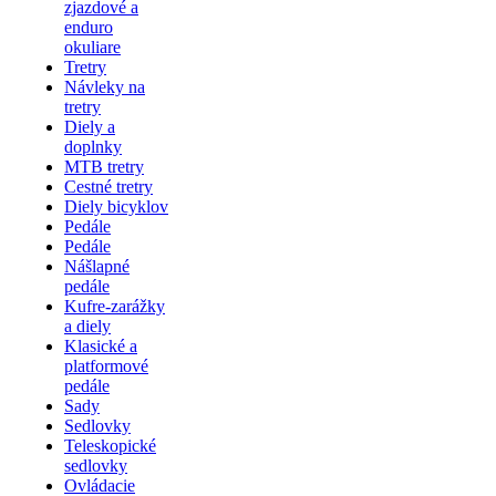
zjazdové a
enduro
okuliare
Tretry
Návleky na
tretry
Diely a
doplnky
MTB tretry
Cestné tretry
Diely bicyklov
Pedále
Pedále
Nášlapné
pedále
Kufre-zarážky
a diely
Klasické a
platformové
pedále
Sady
Sedlovky
Teleskopické
sedlovky
Ovládacie