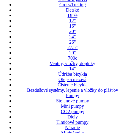
Cross/Treking
Detské
Duše
12"
16"
20"
24"
26"
27.5"
29"
700c
Ventily, vložky, doplnky
14"
Údržba bicykla
Oleje a mazivá
Čistenie bicykla
Bezdušové systémy, lepenie a vložky do plášťov
Pumpy
Stojanové pumpy
Mini pumpy
CO2 pumpy
Diely
Tlmičové pumpy
Náradie
Minináradie