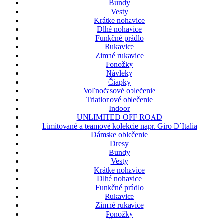
Bundy
Vesty
Krátke nohavice
Dlhé nohavice
Funkčné prádlo
Rukavice
Zimné rukavice
Ponožky
Návleky
Čiapky
Voľnočasové oblečenie
Triatlonové oblečenie
Indoor
UNLIMITED OFF ROAD
Limitované a teamové kolekcie napr. Giro D´Italia
Dámske oblečenie
Dresy
Bundy
Vesty
Krátke nohavice
Dlhé nohavice
Funkčné prádlo
Rukavice
Zimné rukavice
Ponožky