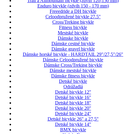
Trail a Allmountain bicykle (zdvih 120-150 mm)
Enduro bicykle (zdvih 150 - 170 mm)
Freeedride a DH bicykle
Celoodpružené bicykle 27.5"
Cross/Treking bicykle
Fitness bicykle
Mestské bicykle
Dámske bicykle
Dámske cestné bicykle
Dámske gravel bicykle
Dámske horské bicykle - HARDTAIL 29"/27,5"/26"
Dámske Celoodpružené bicykle
Dámske Cross/Treking bicykle
Dámske mestské bicykle
Dámske fitness bicykle
Detské bicykle
Odrážadlá
Detské bicykle 12"
Detské bicykle 16"
Detské bicykle 18"
Detské bicykle 20"
Detské bicykle 24"
Detské bicykle 26" a 27,5"
Detské bicykle 14"
BMX bicykle