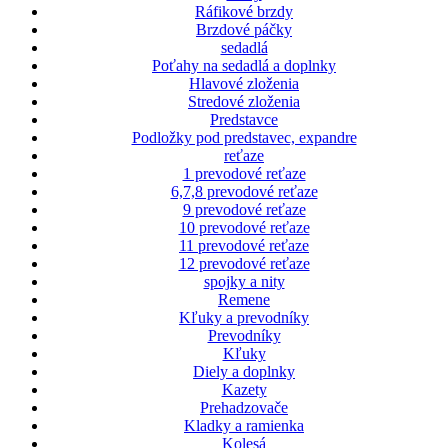
Ráfikové brzdy
Brzdové páčky
sedadlá
Poťahy na sedadlá a doplnky
Hlavové zloženia
Stredové zloženia
Predstavce
Podložky pod predstavec, expandre
reťaze
1 prevodové reťaze
6,7,8 prevodové reťaze
9 prevodové reťaze
10 prevodové reťaze
11 prevodové reťaze
12 prevodové reťaze
spojky a nity
Remene
Kľuky a prevodníky
Prevodníky
Kľuky
Diely a doplnky
Kazety
Prehadzovače
Kladky a ramienka
Kolesá