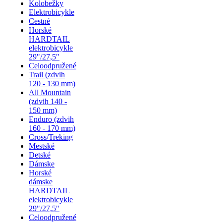
Kolobežky
Elektrobicykle
Cestné
Horské
HARDTAIL
elektrobicykle
29"/27,5"
Celoodpružené
Trail (zdvih
120 - 130 mm)
All Mountain
(zdvih 140 -
150 mm)
Enduro (zdvih
160 - 170 mm)
Cross/Treking
Mestské
Detské
Dámske
Horské
dámske
HARDTAIL
elektrobicykle
29"/27,5"
Celoodpružené