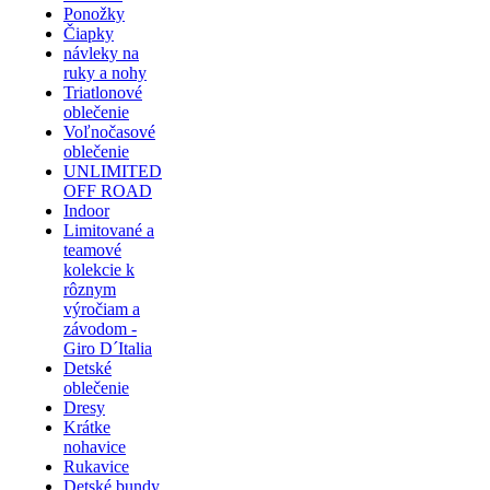
Ponožky
Čiapky
návleky na
ruky a nohy
Triatlonové
oblečenie
Voľnočasové
oblečenie
UNLIMITED
OFF ROAD
Indoor
Limitované a
teamové
kolekcie k
rôznym
výročiam a
závodom -
Giro D´Italia
Detské
oblečenie
Dresy
Krátke
nohavice
Rukavice
Detské bundy