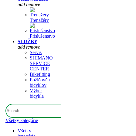
add
remove
Trenažéry
Príslušenstvo
SLUŽBY
add
remove
Servis
SHIMANO
SERVICE
CENTER
Bikefitting
Požičovňa
bicyklov
Výber
bicykla
Všetky kategórie
Všetky