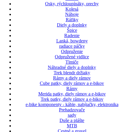
Osky, rýchloupínáky, orechy
Kolesá
Náboje
Ráfiky
Diely a doplnky
Špice
Radenie
Lanká, bowdeny
radiace páčky
Odpruženie
Odpružené vidlice
Tlmiče
Náhradné diely a doplnky
Trek blendr držiaky
Rámy a diely rámov
Cube patky, diely rámov a e-bikov
Rámy
Merida patky, diely rámov a e-bikov
Trek patky, diely rámov a e-bikov
e-bike komponenty - káble, nabíjačky, elektronika
Prehadzovače
sady
Duše a plášte
MTB
Cestné a gravel