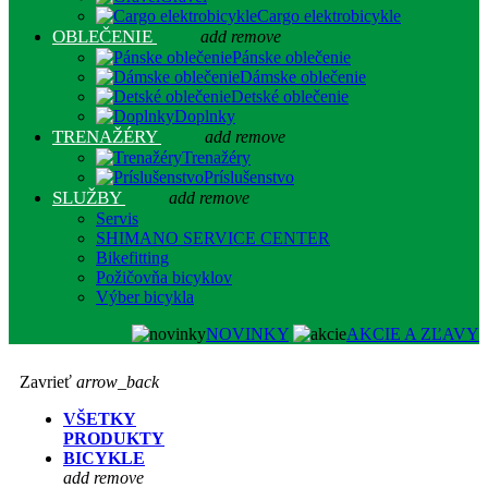
Cargo elektrobicykle
OBLEČENIE
add
remove
Pánske oblečenie
Dámske oblečenie
Detské oblečenie
Doplnky
TRENAŽÉRY
add
remove
Trenažéry
Príslušenstvo
SLUŽBY
add
remove
Servis
SHIMANO SERVICE CENTER
Bikefitting
Požičovňa bicyklov
Výber bicykla
NOVINKY
AKCIE A ZĽAVY
Zavrieť
arrow_back
VŠETKY
PRODUKTY
BICYKLE
add
remove