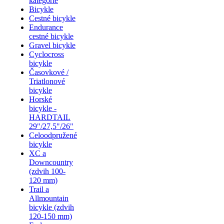
kategórie
Bicykle
Cestné bicykle
Endurance
cestné bicykle
Gravel bicykle
Cyclocross
bicykle
Časovkové /
Triatlonové
bicykle
Horské
bicykle -
HARDTAIL
29"/27,5"/26"
Celoodpružené
bicykle
XC a
Downcountry
(zdvih 100-
120 mm)
Trail a
Allmountain
bicykle (zdvih
120-150 mm)