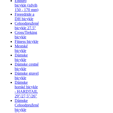
Enduro
bicykle (zdvih
150 - 170 mm)
Freeedride a
DH bicykle
Celoodpružené
bicykle 27.5"
Cross/Treking
bicykle
Fitness bicykle
Mestské
bicykle
Dámske
bicykle
Dámske cestné
bicykle
Dámske gravel
bicykle
Dámske
horské bicykle
- HARDTAIL
29"/27,5"/26"
Dámske
Celoodpružené
bicykle