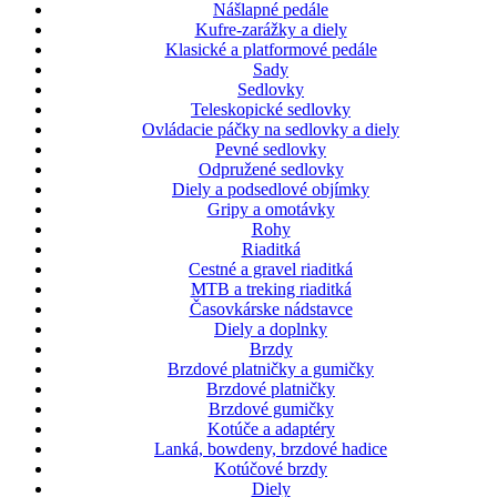
Nášlapné pedále
Kufre-zarážky a diely
Klasické a platformové pedále
Sady
Sedlovky
Teleskopické sedlovky
Ovládacie páčky na sedlovky a diely
Pevné sedlovky
Odpružené sedlovky
Diely a podsedlové objímky
Gripy a omotávky
Rohy
Riaditká
Cestné a gravel riaditká
MTB a treking riaditká
Časovkárske nádstavce
Diely a doplnky
Brzdy
Brzdové platničky a gumičky
Brzdové platničky
Brzdové gumičky
Kotúče a adaptéry
Lanká, bowdeny, brzdové hadice
Kotúčové brzdy
Diely