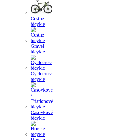
Cestné
bicykle
Gravel
bicykle
Cyclocross
bicykle
Časovkové
bicykle
Horské