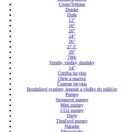
Cross/Treking
Detské
Duše
12"
16"
20"
24"
26"
27.5"
29"
700c
Ventily, vložky, doplnky
14"
Údržba bicykla
Oleje a mazivá
Čistenie bicykla
Bezdušové systémy, lepenie a vložky do plášťov
Pumpy
Stojanové pumpy
Mini pumpy
CO2 pumpy
Diely
Tlmičové pumpy
Náradie
Minináradie