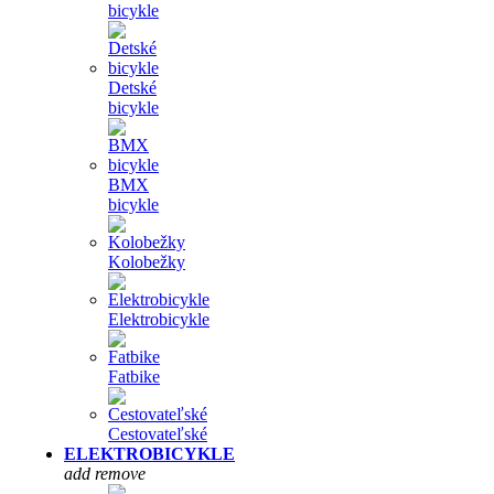
bicykle
Detské
bicykle
BMX
bicykle
Kolobežky
Elektrobicykle
Fatbike
Cestovateľské
ELEKTROBICYKLE
add
remove