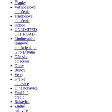
Čiapky
Voľnočasové
oblečenie
Triatlonové
oblečenie
Indoor
UNLIMITED
OFF ROAD
Limitované a
teamové
kolekcie napr.
Giro D´Italia
Dámske
oblečenie
Dresy
Bundy
Vesty
Krátke
nohavice
Dlhé nohavice
Funkčné
prádlo
Rukavice
Zimné
rukavice