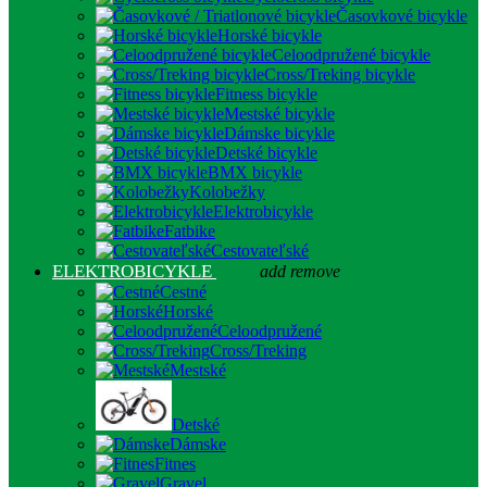
Časovkové bicykle
Horské bicykle
Celoodpružené bicykle
Cross/Treking bicykle
Fitness bicykle
Mestské bicykle
Dámske bicykle
Detské bicykle
BMX bicykle
Kolobežky
Elektrobicykle
Fatbike
Cestovateľské
ELEKTROBICYKLE
add
remove
Cestné
Horské
Celoodpružené
Cross/Treking
Mestské
Detské
Dámske
Fitnes
Gravel