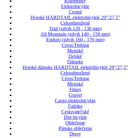
Kolobežky
Elektrobicykle
Cestné
Horské HARDTAIL elektrobicykle 29"/27,5"
Celoodpružené
Trail (zdvih 120 - 130 mm)
All Mountain (zdvih 140 - 150 mm)
Enduro (zdvih 160 - 170 mm)
Cross/Treking
Mestské
Detské
Dámske
Horské dámske HARDTAIL elektrobicykle 29"/27,5"
Celoodpružené
Cross/Treking
Mestské
Fitnes
Gravel
Cargo elektrobicykle
Fatbike
Cestovateľské
Dirt bicykle
Oblečenie
Pánske oblečenie
Dresy