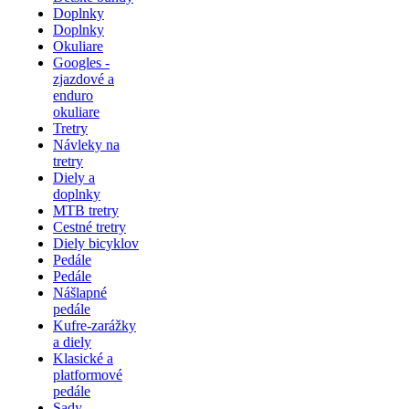
Doplnky
Doplnky
Okuliare
Googles -
zjazdové a
enduro
okuliare
Tretry
Návleky na
tretry
Diely a
doplnky
MTB tretry
Cestné tretry
Diely bicyklov
Pedále
Pedále
Nášlapné
pedále
Kufre-zarážky
a diely
Klasické a
platformové
pedále
Sady