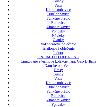
Bundy
Vesty
Krátke nohavice
Dlhé nohavice
Funkčné prádlo
Rukavice
Zimné rukavice
Ponožky
Návleky
Čiapky
Voľnočasové oblečenie
Triatlonové oblečenie
Indoor
UNLIMITED OFF ROAD
Limitované a teamové kolekcie napr. Giro D´Italia
Dámske oblečenie
Dresy
Bundy
Vesty
Krátke nohavice
Dlhé nohavice
Funkčné prádlo
Rukavice
Zimné rukavice
Ponožky