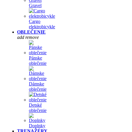
Gravel
Cargo
elektrobicykle
OBLEČENIE
add
remove
Pánske
oblečenie
Dámske
oblečenie
Detské
oblečenie
Doplnky
TRENAŽÉRY