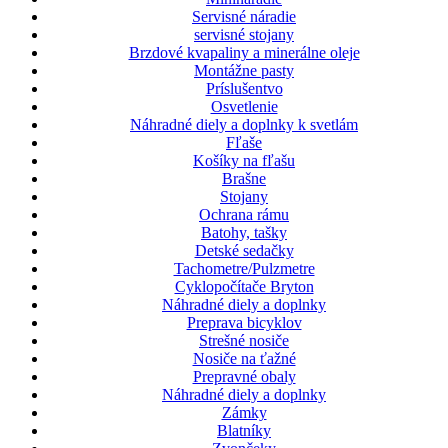
Servisné náradie
servisné stojany
Brzdové kvapaliny a minerálne oleje
Montážne pasty
Príslušentvo
Osvetlenie
Náhradné diely a doplnky k svetlám
Fľaše
Košíky na fľašu
Brašne
Stojany
Ochrana rámu
Batohy, tašky
Detské sedačky
Tachometre/Pulzmetre
Cyklopočítače Bryton
Náhradné diely a doplnky
Preprava bicyklov
Strešné nosiče
Nosiče na ťažné
Prepravné obaly
Náhradné diely a doplnky
Zámky
Blatníky