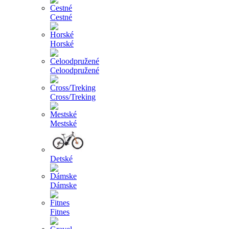
Cestné
Horské
Celoodpružené
Cross/Treking
Mestské
Detské
Dámske
Fitnes