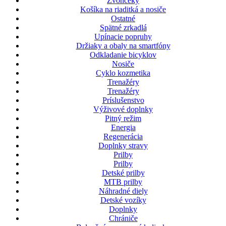
Zvončeky
Košíka na riaditká a nosiče
Ostatné
Spätné zrkadlá
Upínacie popruhy
Držiaky a obaly na smartfóny
Odkladanie bicyklov
Nosiče
Cyklo kozmetika
Trenažéry
Trenažéry
Príslušenstvo
Výživové doplnky
Pitný režim
Energia
Regenerácia
Doplnky stravy
Prilby
Prilby
Detské prilby
MTB prilby
Náhradné diely
Detské vozíky
Doplnky
Chrániče