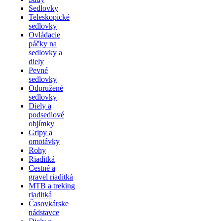
Sedlovky
Teleskopické
sedlovky
Ovládacie
páčky na
sedlovky a
diely
Pevné
sedlovky
Odpružené
sedlovky
Diely a
podsedlové
objímky
Gripy a
omotávky
Rohy
Riaditká
Cestné a
gravel riaditká
MTB a treking
riaditká
Časovkárske
nádstavce