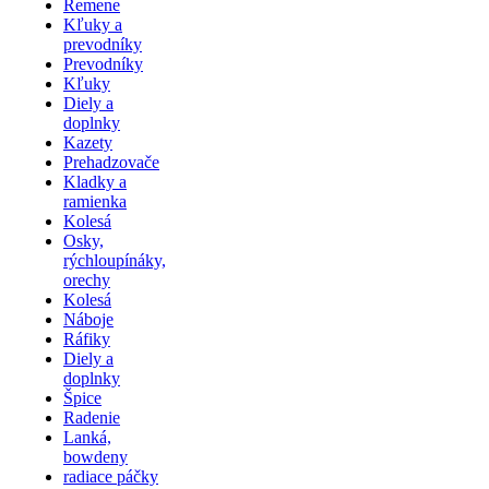
Remene
Kľuky a
prevodníky
Prevodníky
Kľuky
Diely a
doplnky
Kazety
Prehadzovače
Kladky a
ramienka
Kolesá
Osky,
rýchloupínáky,
orechy
Kolesá
Náboje
Ráfiky
Diely a
doplnky
Špice
Radenie
Lanká,
bowdeny
radiace páčky