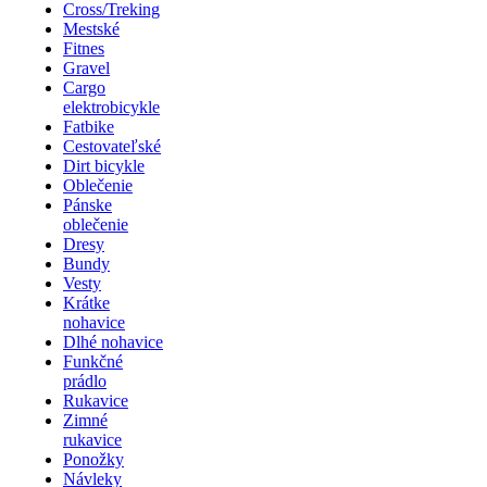
Cross/Treking
Mestské
Fitnes
Gravel
Cargo
elektrobicykle
Fatbike
Cestovateľské
Dirt bicykle
Oblečenie
Pánske
oblečenie
Dresy
Bundy
Vesty
Krátke
nohavice
Dlhé nohavice
Funkčné
prádlo
Rukavice
Zimné
rukavice
Ponožky
Návleky