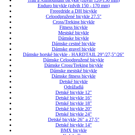
Trail a Allmountain bicykle (zdvih 120-150 mm)
Enduro bicykle (zdvih 150 - 170 mm)
Freeedride a DH bicykle
Celoodpružené bicykle 27.5"
Cross/Treking bicykle
Fitness bicykle
Mestské bicykle
Dámske bicykle
Dámske cestné bicykle
Dámske gravel bicykle
Dámske horské bicykle - HARDTAIL 29"/27,5"/26"
Dámske Celoodpružené bicykle
Dámske Cross/Treking bicykle
Dámske mestské bicykle
Dámske fitness bicykle
Detské bicykle
Odrážadlá
Detské bicykle 12"
Detské bicykle 16"
Detské bicykle 18"
Detské bicykle 20"
Detské bicykle 24"
Detské bicykle 26" a 27,5"
Detské bicykle 14"
BMX bicykle