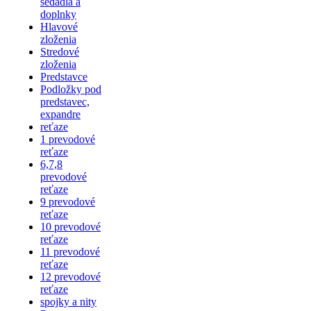
sedadlá a
doplnky
Hlavové
zloženia
Stredové
zloženia
Predstavce
Podložky pod
predstavec,
expandre
reťaze
1 prevodové
reťaze
6,7,8
prevodové
reťaze
9 prevodové
reťaze
10 prevodové
reťaze
11 prevodové
reťaze
12 prevodové
reťaze
spojky a nity