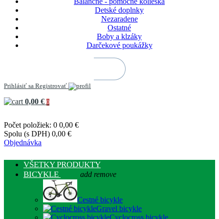
Balančné - pomocné kolieska
Detské doplnky
Nezaradene
Ostatné
Boby a klzáky
Darčekové poukážky
Prihlásiť sa
Registrovať
0,00 €
0
Počet položiek: 0
0,00 €
Spolu (s DPH)
0,00 €
Objednávka
VŠETKY PRODUKTY
BICYKLE
add
remove
Cestné bicykle
Gravel bicykle
Cyclocross bicykle