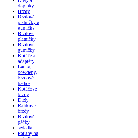
Diely a
doplnky
Brzdy
Brzdové
platničky a
gumičky
Brzdové
platničky
Brzdové
gumičky
Kotúče a
adaptéry
Lanká,
bowdeny,
brzdové
hadice
Kotúčové
brzdy
Diely
Ráfikové
brzdy
Brzdové
páčky
sedadlá
Poťahy na