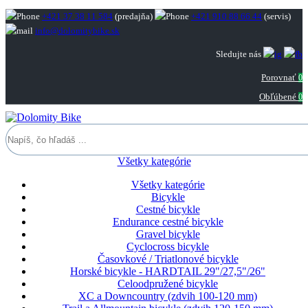
+421 37 38 11 584
(predajňa)
+421 910 88 66 44
(servis)
info@dolomitybike.sk
Sledujte nás
Porovnať
0
Obľúbené
0
Všetky kategórie
Všetky kategórie
Bicykle
Cestné bicykle
Endurance cestné bicykle
Gravel bicykle
Cyclocross bicykle
Časovkové / Triatlonové bicykle
Horské bicykle - HARDTAIL 29"/27,5"/26"
Celoodpružené bicykle
XC a Downcountry (zdvih 100-120 mm)