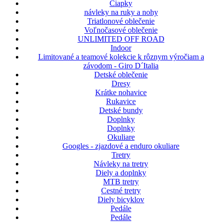
Čiapky
návleky na ruky a nohy
Triatlonové oblečenie
Voľnočasové oblečenie
UNLIMITED OFF ROAD
Indoor
Limitované a teamové kolekcie k rôznym výročiam a
závodom - Giro D´Italia
Detské oblečenie
Dresy
Krátke nohavice
Rukavice
Detské bundy
Doplnky
Doplnky
Okuliare
Googles - zjazdové a enduro okuliare
Tretry
Návleky na tretry
Diely a doplnky
MTB tretry
Cestné tretry
Diely bicyklov
Pedále
Pedále