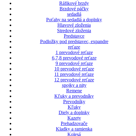
Ráfikové brzdy
Brzdové páčky
sedadlá
Poťahy na sedadlá a doplnky
Hlavové zloženia
Stredové zloženia
Predstavce
Podložky pod predstavec, expandre
reťaze
1 prevodové reťaze
6,7,8 prevodové reťaze
9 prevodové reťaze
10 prevodové reťaze
11 prevodové reťaze
12 prevodové reťaze
spojky a nity
Remene
Kľuky a prevodníky
Prevodníky
Kľuky
Diely a doplnky
Kazety
Prehadzovače
Kladky a ramienka
Kolesá