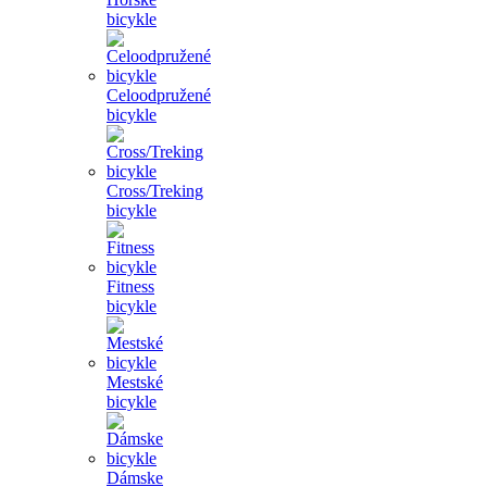
bicykle
Celoodpružené
bicykle
Cross/Treking
bicykle
Fitness
bicykle
Mestské
bicykle
Dámske