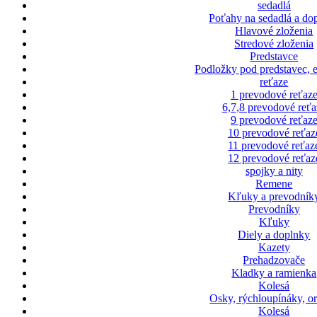
sedadlá
Poťahy na sedadlá a do
Hlavové zloženia
Stredové zloženia
Predstavce
Podložky pod predstavec, 
reťaze
1 prevodové reťaz
6,7,8 prevodové reťa
9 prevodové reťaz
10 prevodové reťaz
11 prevodové reťaz
12 prevodové reťaz
spojky a nity
Remene
Kľuky a prevodník
Prevodníky
Kľuky
Diely a doplnky
Kazety
Prehadzovače
Kladky a ramienka
Kolesá
Osky, rýchloupínáky, o
Kolesá