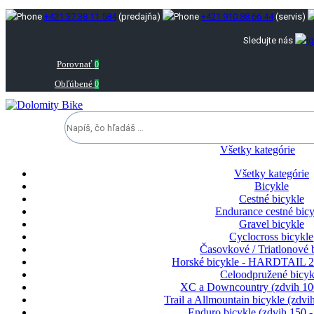
+421 37 38 11 584
(predajňa)
+421 910 88 66 44
(servis)
Sledujte nás
Porovnať
0
Obľúbené
0
Všetky kategórie
Všetky kategórie
Bicykle
Cestné bicykle
Endurance cestné bicy
Gravel bicykle
Cyclocross bicykle
Časovkové / Triatlonové 
Horské bicykle - HARDTAIL 2
Celoodpružené bicyk
XC a Downcountry (zdvih 1
Trail a Allmountain bicykle (zdv
Enduro bicykle (zdvih 150 