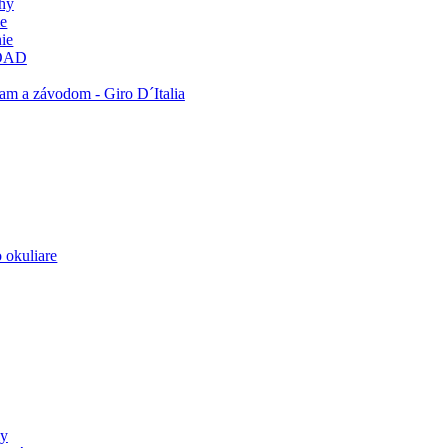
ohy
ie
ie
OAD
am a závodom - Giro D´Italia
 okuliare
ly