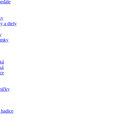
pedále
ky
y a diely
y
jímky
tká
ká
ce
mičky
 hadice