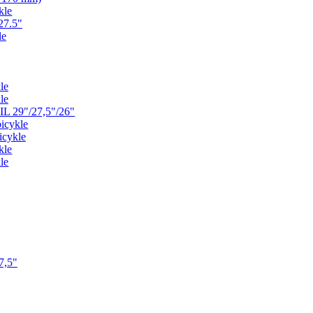
kle
27.5"
le
le
le
L 29"/27,5"/26"
icykle
icykle
kle
le
7,5"