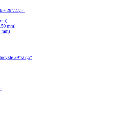
le 29"/27,5"
 mm)
 150 mm)
0 mm)
icykle 29"/27,5"
e