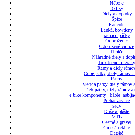
Náboje
Ráfiky
Diely a doplnky
Špice
Radenie
Lanká, bowdeny
radiace páčky
Odpruženie
Odpružené vidlice
Tlmiče
Náhradné diely a dop
Trek blendr držiak
Rámy a diely rámo
Cube patky, diely rámov a
Rámy
Merida patky, diely rámov 
Trek patky, diely rámov a
e-bike komponenty - káble, nabíja
Prehadzovače
sady
Duše a plášte
MTB
Cestné a gravel
Cross/Treking
Detské