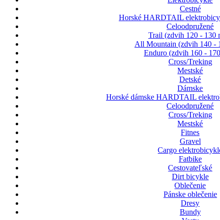
Cestné
Horské HARDTAIL elektrobicyk
Celoodpružené
Trail (zdvih 120 - 130
All Mountain (zdvih 140 -
Enduro (zdvih 160 - 17
Cross/Treking
Mestské
Detské
Dámske
Horské dámske HARDTAIL elektrob
Celoodpružené
Cross/Treking
Mestské
Fitnes
Gravel
Cargo elektrobicykl
Fatbike
Cestovateľské
Dirt bicykle
Oblečenie
Pánske oblečenie
Dresy
Bundy