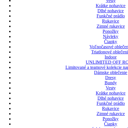
Vesty
Krátke nohavice
Dlhé nohavice
Funkčné prádlo
Rukavice
Zimné rukavice
Ponožky
Návleky
Čiapky
Voľnočasové oblečen
Triatlonové oblečen
Indoor
UNLIMITED OFF R
Limitované a teamové kolekcie nap
Dámske oblečenie
Dresy
Bundy
Vesty
Krátke nohavice
Dlhé nohavice
Funkčné prádlo
Rukavice
Zimné rukavice
Ponožky
Čiapky