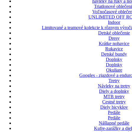
návleky na ruky a n
Triatlonové oblečen
Voľnočasové oblečen
UNLIMITED OFF R
Indoor
Limitované a teamové kolekcie k rôznym výroči
Detské oblečenie
Dresy
Krátke nohavice
Rukavice
Detské bundy
Doplnky
Doplnky
Okuliare
Googles - zjazdové a enduro
Tretry
Návleky na tretry
Diely a doplnky
MTB tretry
Cestné tretry
Diely bicyklov
Pedále
Pedále
Nášlapné pedále
Kufre-zarážky a die