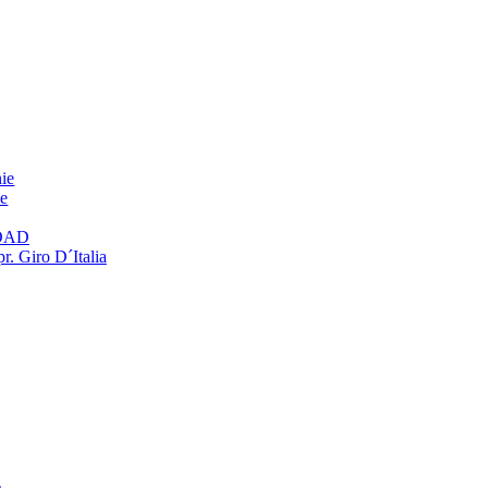
ie
ie
OAD
r. Giro D´Italia