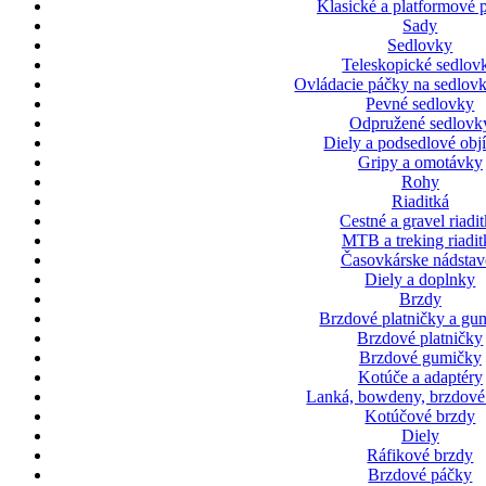
Klasické a platformové 
Sady
Sedlovky
Teleskopické sedlov
Ovládacie páčky na sedlovk
Pevné sedlovky
Odpružené sedlovk
Diely a podsedlové ob
Gripy a omotávky
Rohy
Riaditká
Cestné a gravel riadi
MTB a treking riadit
Časovkárske nádstav
Diely a doplnky
Brzdy
Brzdové platničky a gu
Brzdové platničky
Brzdové gumičky
Kotúče a adaptéry
Lanká, bowdeny, brzdové
Kotúčové brzdy
Diely
Ráfikové brzdy
Brzdové páčky