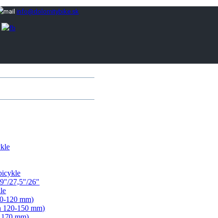
info@dolomitybike.sk
kle
bicykle
9"/27,5"/26"
le
00-120 mm)
ih 120-150 mm)
- 170 mm)