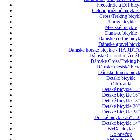
Freeedride a DH bicy
Celoodpružené bicykle 
Cross/Treking bicyk
Fitness bicykle
Mestské bicykle
Dámske bicykle
Dámske cestné bicyk
Dámske gravel bicyk
Dámske horské bicykle - HARDTAI
Dámske Celoodpružené b
Dámske Cross/Treking b
Dámske mestské bicy
Dámske fitness bicyk
Detské bicykle
Odrážadlá
Detské bicykle 12"
Detské bicykle 16"
Detské bicykle 18"
Detské bicykle 20"
Detské bicykle 24"
Detské bicykle 26" a 2
Detské bicykle 14"
BMX bicykle
Kolobežky
Elektrobicykle