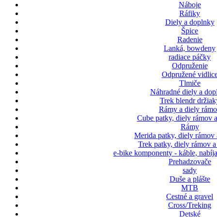
Náboje
Ráfiky
Diely a doplnky
Špice
Radenie
Lanká, bowdeny
radiace páčky
Odpruženie
Odpružené vidlic
Tlmiče
Náhradné diely a dop
Trek blendr držiak
Rámy a diely rám
Cube patky, diely rámov a
Rámy
Merida patky, diely rámov 
Trek patky, diely rámov a
e-bike komponenty - káble, nabíja
Prehadzovače
sady
Duše a plášte
MTB
Cestné a gravel
Cross/Treking
Detské