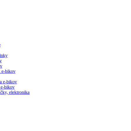
e
lnky
y
ov
 e-bikov
a e-bikov
 e-bikov
čky, elektronika