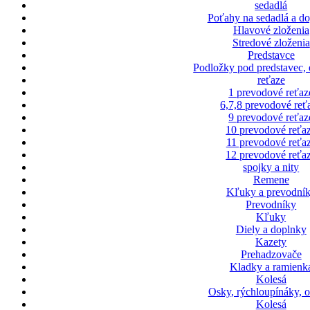
sedadlá
Poťahy na sedadlá a d
Hlavové zloženia
Stredové zloženia
Predstavce
Podložky pod predstavec,
reťaze
1 prevodové reťaz
6,7,8 prevodové reť
9 prevodové reťaz
10 prevodové reťa
11 prevodové reťa
12 prevodové reťa
spojky a nity
Remene
Kľuky a prevodní
Prevodníky
Kľuky
Diely a doplnky
Kazety
Prehadzovače
Kladky a ramienk
Kolesá
Osky, rýchloupínáky, 
Kolesá