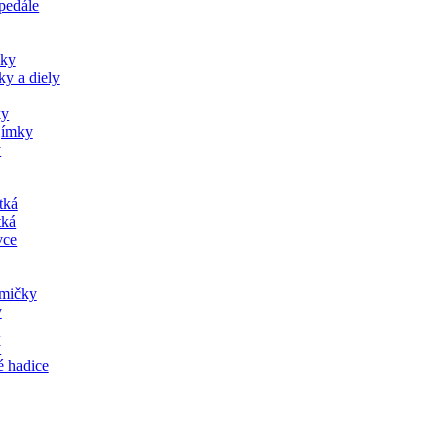
pedále
vky
ky a diely
ky
jímky
y
tká
tká
vce
umičky
y
y
y
 hadice