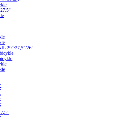
ykle
 27.5"
le
kle
kle
IL 29"/27,5"/26"
bicykle
icykle
ykle
kle
"
"
"
"
"
27,5"
"