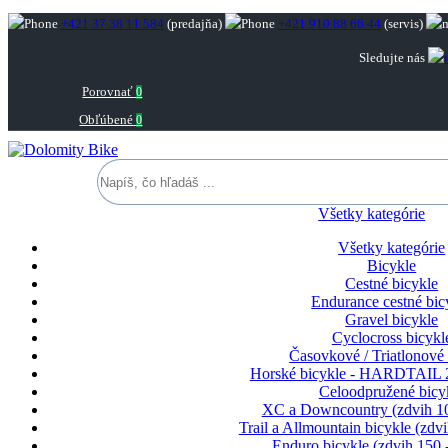
+421 37 38 11 584
(predajňa)
+421 910 88 66 44
(servis)
Sledujte nás
Porovnať
0
Obľúbené
0
Všetky kategórie
Všetky kategórie
Bicykle
Cestné bicykle
Endurance cestné bic
Gravel bicykle
Cyclocross bicykl
Časovkové / Triatlonové 
Horské bicykle - HARDTAIL 2
Celoodpružené bicy
XC a Downcountry (zdvih 1
Trail a Allmountain bicykle (zd
Enduro bicykle (zdvih 150