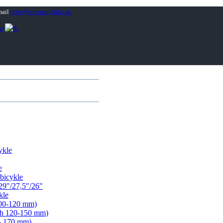
info@dolomitybike.sk
ykle
e
bicykle
9"/27,5"/26"
kle
00-120 mm)
vih 120-150 mm)
 - 170 mm)