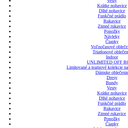
Vesty
Krátke nohavice
Dlhé nohavice
Funkčné prádlo
Rukavice
Zimné rukavice
Ponožky
Návleky
Čiapky
Voľnočasové obleče
Triatlonové oblečen
Indoor
UNLIMITED OFF 
Limitované a teamové kolekcie nap
Dámske oblečeni
Dresy
Bundy
Vesty
Krátke nohavice
Dlhé nohavice
Funkčné prádlo
Rukavice
Zimné rukavice
Ponožky
Čiapky