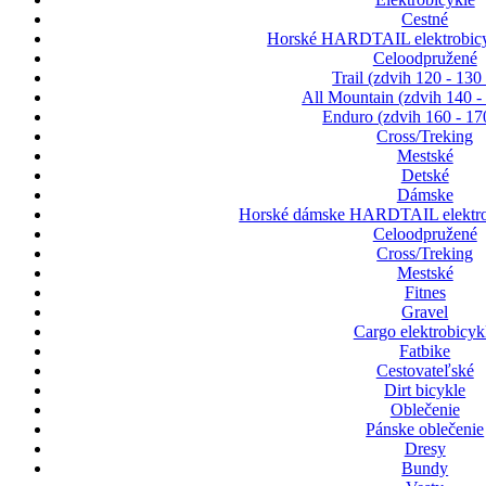
Cestné
Horské HARDTAIL elektrobicy
Celoodpružené
Trail (zdvih 120 - 13
All Mountain (zdvih 140 
Enduro (zdvih 160 - 1
Cross/Treking
Mestské
Detské
Dámske
Horské dámske HARDTAIL elektrob
Celoodpružené
Cross/Treking
Mestské
Fitnes
Gravel
Cargo elektrobicyk
Fatbike
Cestovateľské
Dirt bicykle
Oblečenie
Pánske oblečenie
Dresy
Bundy