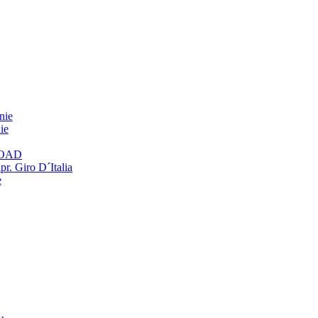
nie
ie
ROAD
r. Giro D´Italia
e