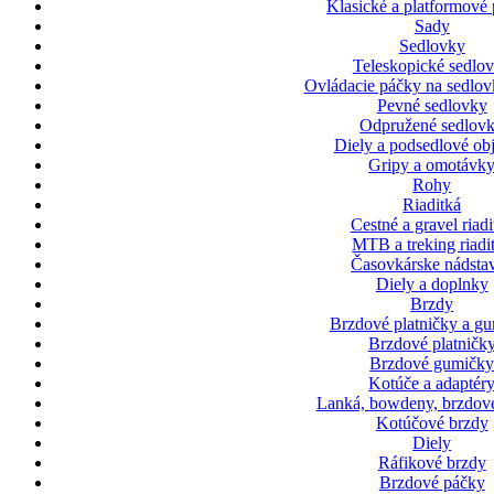
Klasické a platformové 
Sady
Sedlovky
Teleskopické sedlo
Ovládacie páčky na sedlov
Pevné sedlovky
Odpružené sedlov
Diely a podsedlové ob
Gripy a omotávk
Rohy
Riaditká
Cestné a gravel riadi
MTB a treking riadi
Časovkárske nádsta
Diely a doplnky
Brzdy
Brzdové platničky a g
Brzdové platničk
Brzdové gumičk
Kotúče a adaptér
Lanká, bowdeny, brzdové
Kotúčové brzdy
Diely
Ráfikové brzdy
Brzdové páčky