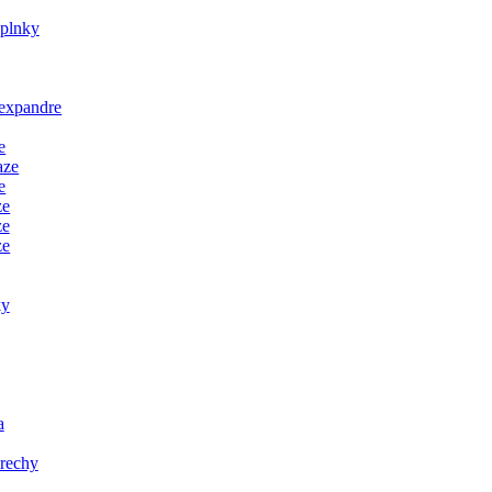
oplnky
 expandre
e
aze
e
ze
ze
ze
ky
a
orechy