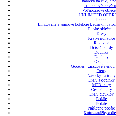
návleky na ruky a n
Triatlonové oblečen
Voľnočasové obleče
UNLIMITED OFF 
Indoor
Limitované a teamové kolekcie k rôznym výroč
Detské oblečenie
Dresy
Krátke nohavice
Rukavice
Detské bundy
Doplnky
Doplnky
Okuliare
Googles - zjazdové a endur
Tretry
Návleky na tretry
Diely a doplnky
MTB tretry
Cestné tretry
Diely bicyklov
Pedále
Pedále
Nášlapné pedále
Kufre-zarážky a die