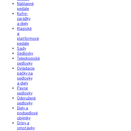
Nášlapné
pedále
Kufre-
zarážky
a diely
Klasické
a
platformové
pedále
Sady
Sedlovky
Teleskopické
sedlovky
Ovládacie
páčky na
sedlovky
a diely
Pevné
sedlovky
Odpružené
sedlovky
Diely a
podsedlové
objímky
Gripy a
omotávky