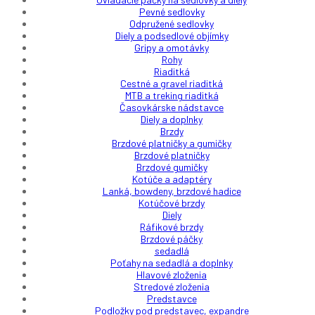
Pevné sedlovky
Odpružené sedlovky
Diely a podsedlové objímky
Gripy a omotávky
Rohy
Riaditká
Cestné a gravel riaditká
MTB a treking riaditká
Časovkárske nádstavce
Diely a doplnky
Brzdy
Brzdové platničky a gumičky
Brzdové platničky
Brzdové gumičky
Kotúče a adaptéry
Lanká, bowdeny, brzdové hadice
Kotúčové brzdy
Diely
Ráfikové brzdy
Brzdové páčky
sedadlá
Poťahy na sedadlá a doplnky
Hlavové zloženia
Stredové zloženia
Predstavce
Podložky pod predstavec, expandre