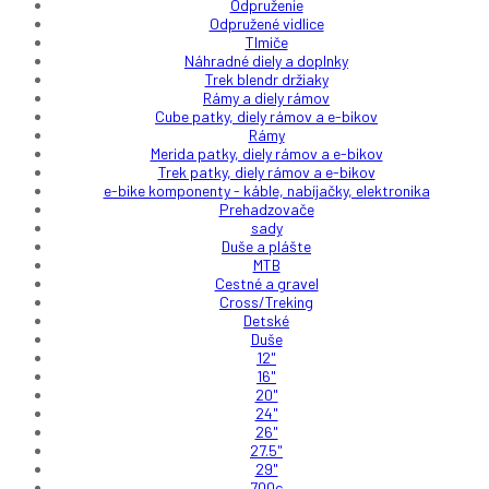
Odpruženie
Odpružené vidlice
Tlmiče
Náhradné diely a doplnky
Trek blendr držiaky
Rámy a diely rámov
Cube patky, diely rámov a e-bikov
Rámy
Merida patky, diely rámov a e-bikov
Trek patky, diely rámov a e-bikov
e-bike komponenty - káble, nabíjačky, elektronika
Prehadzovače
sady
Duše a plášte
MTB
Cestné a gravel
Cross/Treking
Detské
Duše
12"
16"
20"
24"
26"
27.5"
29"
700c