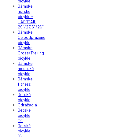
bicykle
Dámske
horské
bicykle -
HARDTAIL
29"/27,5"/26"
Dámske
Celoodpružené
bicykle
Dámske
Cross/Treking
bicykle
Dámske
mestské
bicykle
Dámske
fitness
bicykle
Detské
bicykle
Odrážadlá
Detské
bicykle
12"
Detské
bicykle
16"