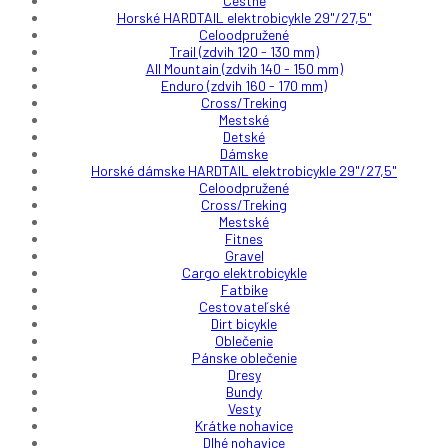
Cestné
Horské HARDTAIL elektrobicykle 29"/27,5"
Celoodpružené
Trail (zdvih 120 - 130 mm)
All Mountain (zdvih 140 - 150 mm)
Enduro (zdvih 160 - 170 mm)
Cross/Treking
Mestské
Detské
Dámske
Horské dámske HARDTAIL elektrobicykle 29"/27,5"
Celoodpružené
Cross/Treking
Mestské
Fitnes
Gravel
Cargo elektrobicykle
Fatbike
Cestovateľské
Dirt bicykle
Oblečenie
Pánske oblečenie
Dresy
Bundy
Vesty
Krátke nohavice
Dlhé nohavice