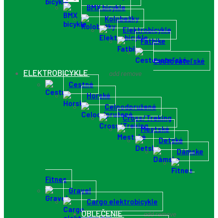
BMX bicykle
Kolobežky
Elektrobicykle
Fatbike
Cestovateľské
ELEKTROBICYKLE
add
remove
Cestné
Horské
Celoodpružené
Cross/Treking
Mestské
Detské
Dámske
Fitnes
Gravel
Cargo elektrobicykle
OBLEČENIE
add
remove