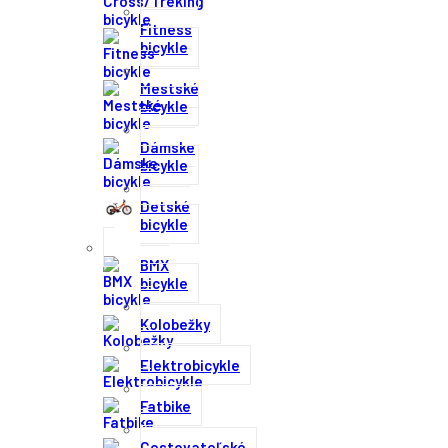
Fitness
bicykle
Mestské
bicykle
Dámske
bicykle
Detské
bicykle
BMX
bicykle
Kolobežky
Elektrobicykle
Fatbike
Cestovateľské