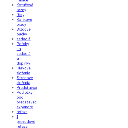
Kotúčové
brzdy
Diely
Ráfikové
brzdy
Brzdové
páčky
sedadlá
Poťahy
na
sedadlá
a
doplnky
Hlavové
zloženia
Stredové
zloženia
Predstavce
Podložky
pod
predstavec,
expandre
reťaze
1
prevodové
reťaze