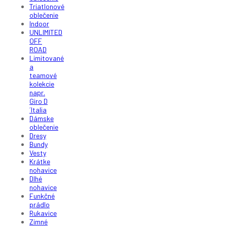
Triatlonové
oblečenie
Indoor
UNLIMITED
OFF
ROAD
Limitované
a
teamové
kolekcie
napr.
Giro D
´Italia
Dámske
oblečenie
Dresy
Bundy
Vesty
Krátke
nohavice
Dlhé
nohavice
Funkčné
prádlo
Rukavice
Zimné