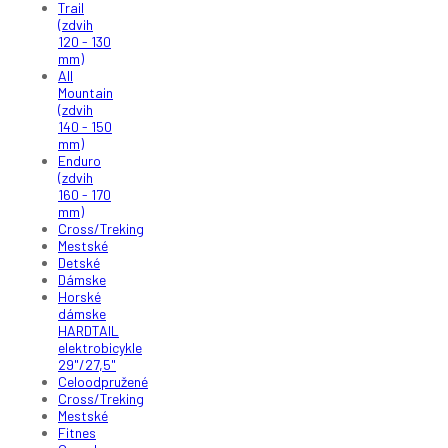
Trail
(zdvih
120 - 130
mm)
All
Mountain
(zdvih
140 - 150
mm)
Enduro
(zdvih
160 - 170
mm)
Cross/Treking
Mestské
Detské
Dámske
Horské
dámske
HARDTAIL
elektrobicykle
29"/27,5"
Celoodpružené
Cross/Treking
Mestské
Fitnes