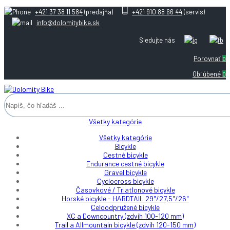
+421 37 38 11 584
(predajňa)
+421 910 88 66 44
(servis)
info@dolomitybike.sk
Sledujte nás
Porovnať
0
Obľúbené
0
Všetky kategórie
Všetky kategórie
Bicykle
Cestné bicykle
Endurance cestné bicykle
Gravel bicykle
Cyclocross bicykle
Časovkové / Triatlonové bicykle
Horské bicykle - HARDTAIL 29"/27,5"/26"
Celoodpružené bicykle
XC a Downcountry (zdvih 100-120 mm)
Trail a Allmountain bicykle (zdvih 120-150 mm)