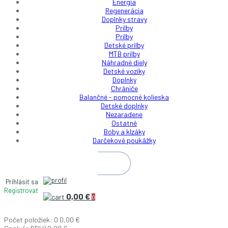
Energia
Regenerácia
Doplnky stravy
Prilby
Prilby
Detské prilby
MTB prilby
Náhradné diely
Detské vozíky
Doplnky
Chrániče
Balančné - pomocné kolieska
Detské doplnky
Nezaradene
Ostatné
Boby a klzáky
Darčekové poukážky
Prihlásiť sa
Registrovať
0,00 €
0
Počet položiek: 0
0,00 €