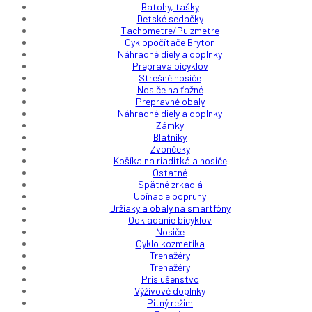
Batohy, tašky
Detské sedačky
Tachometre/Pulzmetre
Cyklopočítače Bryton
Náhradné diely a doplnky
Preprava bicyklov
Strešné nosiče
Nosiče na ťažné
Prepravné obaly
Náhradné diely a doplnky
Zámky
Blatníky
Zvončeky
Košíka na riaditká a nosiče
Ostatné
Spätné zrkadlá
Upínacie popruhy
Držiaky a obaly na smartfóny
Odkladanie bicyklov
Nosiče
Cyklo kozmetika
Trenažéry
Trenažéry
Príslušenstvo
Výživové doplnky
Pitný režim