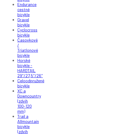
Endurance
cestné
bicykle
Gravel
bicykle
Cyclocross
bicykle
Časovkové
/
Triatlonové
bicykle
Horské
bicykle -
HARDTAIL
29"/27,5"/26"
Celoodpružené
bicykle
XC a
Downcountry
(zdvih
100-120
mm)
Trail a
Allmountain
bicykle
(zdvih