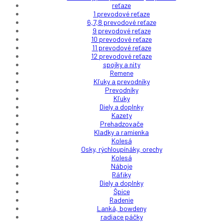
reťaze
1 prevodové reťaze
6,7,8 prevodové reťaze
9 prevodové reťaze
10 prevodové reťaze
11 prevodové reťaze
12 prevodové reťaze
spojky a nity
Remene
Kľuky a prevodníky
Prevodníky
Kľuky
Diely a doplnky
Kazety
Prehadzovače
Kladky a ramienka
Kolesá
Osky, rýchloupínáky, orechy
Kolesá
Náboje
Ráfiky
Diely a doplnky
Špice
Radenie
Lanká, bowdeny
radiace páčky