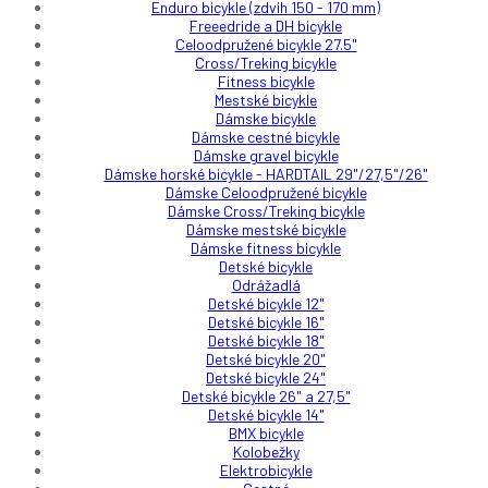
Enduro bicykle (zdvih 150 - 170 mm)
Freeedride a DH bicykle
Celoodpružené bicykle 27.5"
Cross/Treking bicykle
Fitness bicykle
Mestské bicykle
Dámske bicykle
Dámske cestné bicykle
Dámske gravel bicykle
Dámske horské bicykle - HARDTAIL 29"/27,5"/26"
Dámske Celoodpružené bicykle
Dámske Cross/Treking bicykle
Dámske mestské bicykle
Dámske fitness bicykle
Detské bicykle
Odrážadlá
Detské bicykle 12"
Detské bicykle 16"
Detské bicykle 18"
Detské bicykle 20"
Detské bicykle 24"
Detské bicykle 26" a 27,5"
Detské bicykle 14"
BMX bicykle
Kolobežky
Elektrobicykle