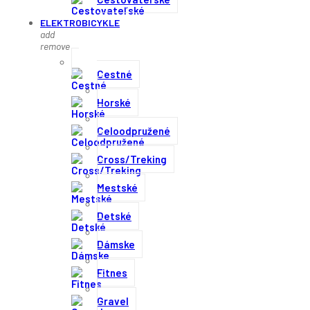
ELEKTROBICYKLE
add
remove
Cestné
Horské
Celoodpružené
Cross/Treking
Mestské
Detské
Dámske
Fitnes
Gravel