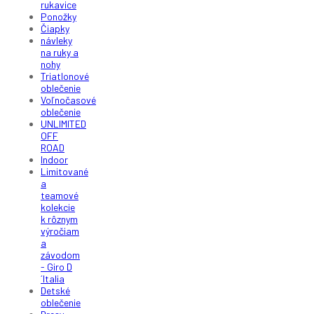
rukavice
Ponožky
Čiapky
návleky
na ruky a
nohy
Triatlonové
oblečenie
Voľnočasové
oblečenie
UNLIMITED
OFF
ROAD
Indoor
Limitované
a
teamové
kolekcie
k rôznym
výročiam
a
závodom
- Giro D
´Italia
Detské
oblečenie