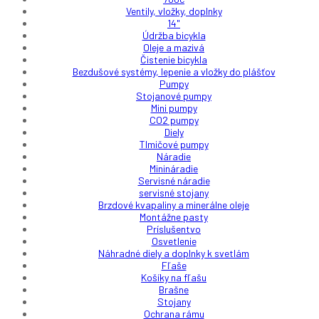
Ventily, vložky, doplnky
14"
Údržba bicykla
Oleje a mazivá
Čistenie bicykla
Bezdušové systémy, lepenie a vložky do plášťov
Pumpy
Stojanové pumpy
Mini pumpy
CO2 pumpy
Diely
Tlmičové pumpy
Náradie
Minináradie
Servisné náradie
servisné stojany
Brzdové kvapaliny a minerálne oleje
Montážne pasty
Príslušentvo
Osvetlenie
Náhradné diely a doplnky k svetlám
Fľaše
Košíky na fľašu
Brašne
Stojany
Ochrana rámu