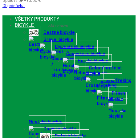
Spolu (s DPH)
0,00 €
Objednávka
VŠETKY PRODUKTY
BICYKLE
add
remove
Cestné bicykle
Gravel bicykle
Cyclocross bicykle
Časovkové bicykle
Horské bicykle
Celoodpružené
bicykle
Cross/Treking
bicykle
Fitness
bicykle
Mestské bicykle
Dámske bicykle
Detské bicykle