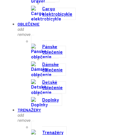
Cargo
elektrobicykle
OBLEČENIE
add
remove
Pánske
oblečenie
Dámske
oblečenie
Detské
oblečenie
Doplnky
TRENAŽÉRY
add
remove
Trenažéry