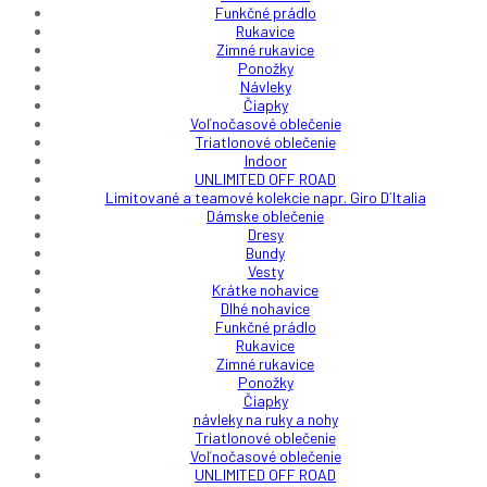
Funkčné prádlo
Rukavice
Zimné rukavice
Ponožky
Návleky
Čiapky
Voľnočasové oblečenie
Triatlonové oblečenie
Indoor
UNLIMITED OFF ROAD
Limitované a teamové kolekcie napr. Giro D´Italia
Dámske oblečenie
Dresy
Bundy
Vesty
Krátke nohavice
Dlhé nohavice
Funkčné prádlo
Rukavice
Zimné rukavice
Ponožky
Čiapky
návleky na ruky a nohy
Triatlonové oblečenie
Voľnočasové oblečenie
UNLIMITED OFF ROAD