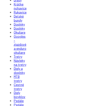
Dresy
Krátke
nohavice
Rukavice
Detské
bundy
Doplnky
Doplnky
Okuliare
Googles
-
zjazdové
a enduro
okuliare
Tretry
Návleky
na tretry
Diely a
doplnky
MTB
tretry
Cestné
tretry
Diely
bicyklov
Pedále
Pedále