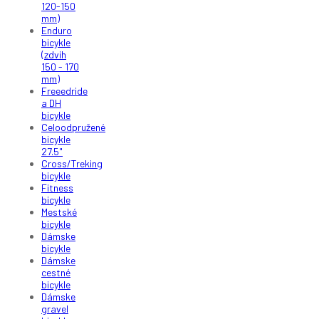
120-150
mm)
Enduro
bicykle
(zdvih
150 - 170
mm)
Freeedride
a DH
bicykle
Celoodpružené
bicykle
27.5"
Cross/Treking
bicykle
Fitness
bicykle
Mestské
bicykle
Dámske
bicykle
Dámske
cestné
bicykle
Dámske
gravel