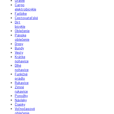
Gravel
Cargo
elektrobicykle
Fatbike
Cestovateľské
Dirt
bicykle
Oblečenie
Pánske
oblečenie
Dresy
Bundy
Vesty
Krátke
nohavice
Dlhé
nohavice
Funkčné
prádlo
Rukavice
Zimné
rukavice
Ponožky
Návleky
Čiapky
Voľnočasové
oblečenie