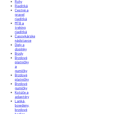
Rohy
Riaditká
Cestné a
gravel
riaditká
MTB a
treking
riaditká
Časovkárske
nádstavce
Diely a
doplnky
Brzdy
Brzdové
platničky
a
gumičky
Brzdové
platničky
Brzdové
gumičky
Kotúče a
adaptéry
Lanká,
bowdeny,
brzdové
hadice