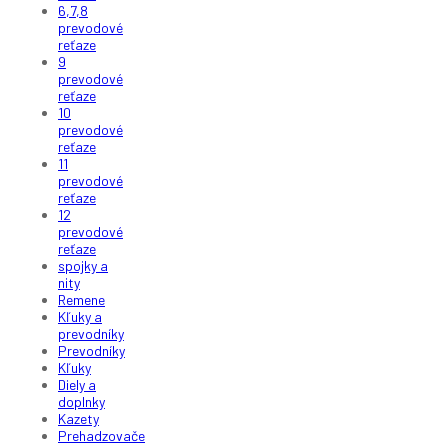
6,7,8
prevodové
reťaze
9
prevodové
reťaze
10
prevodové
reťaze
11
prevodové
reťaze
12
prevodové
reťaze
spojky a
nity
Remene
Kľuky a
prevodníky
Prevodníky
Kľuky
Diely a
doplnky
Kazety
Prehadzovače