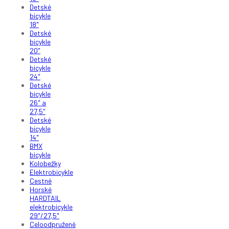
Detské
bicykle
18"
Detské
bicykle
20"
Detské
bicykle
24"
Detské
bicykle
26" a
27,5"
Detské
bicykle
14"
BMX
bicykle
Kolobežky
Elektrobicykle
Cestné
Horské
HARDTAIL
elektrobicykle
29"/27,5"
Celoodpružené