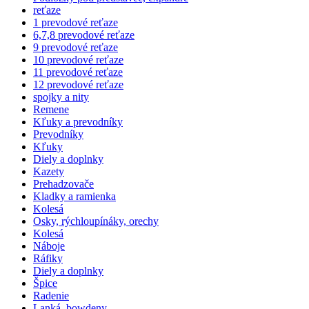
reťaze
1 prevodové reťaze
6,7,8 prevodové reťaze
9 prevodové reťaze
10 prevodové reťaze
11 prevodové reťaze
12 prevodové reťaze
spojky a nity
Remene
Kľuky a prevodníky
Prevodníky
Kľuky
Diely a doplnky
Kazety
Prehadzovače
Kladky a ramienka
Kolesá
Osky, rýchloupínáky, orechy
Kolesá
Náboje
Ráfiky
Diely a doplnky
Špice
Radenie
Lanká, bowdeny