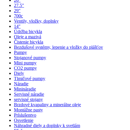
26"
27.5"
29"
700c
Ventily, vložky, doplnky
14"
Údržba bicykla
Oleje a mazivá
Čistenie bicykla
Bezdušové systémy, lepenie a vložky do plášťov
Pumpy
Stojanové pumpy
Mini pumpy
CO2 pumpy
Diely
Tlmičové pumpy
Náradie
Minináradie
Servisné náradie
servisné stojany
Brzdové kvapaliny a minerálne oleje
Montážne pasty
Príslušentvo
Osvetlenie
Náhradné diely a doplnky k svetlám