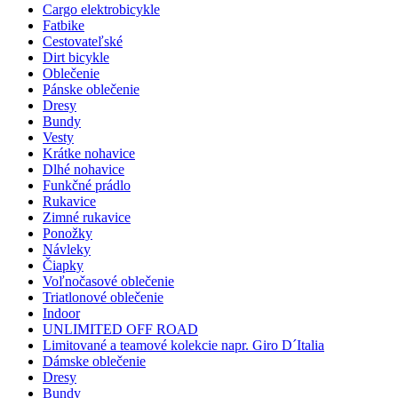
Cargo elektrobicykle
Fatbike
Cestovateľské
Dirt bicykle
Oblečenie
Pánske oblečenie
Dresy
Bundy
Vesty
Krátke nohavice
Dlhé nohavice
Funkčné prádlo
Rukavice
Zimné rukavice
Ponožky
Návleky
Čiapky
Voľnočasové oblečenie
Triatlonové oblečenie
Indoor
UNLIMITED OFF ROAD
Limitované a teamové kolekcie napr. Giro D´Italia
Dámske oblečenie
Dresy
Bundy