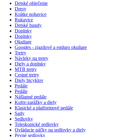
Detské oblečenie
Dresy
Krátke nohavice
Rukavice
Detské bundy
Doplnky
Doplnky
Okuliare
Googles - zjazdové a enduro okuliare
Tretry
Návleky na tretry
Diely a doplnky
MTB tretry
Cestné tretry
Diely bicyklov
Pedále
Pedále
Nášlapné pedále
Kufre-zarážky a diely
Klasické a platformové pedále
Sady
Sedlovky
Teleskopické sedlovky
Ovládacie páčky na sedlovky a diely
Pevné sedlovky