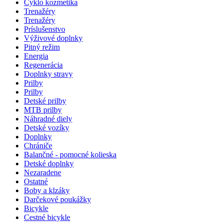
Cyklo kozmetika
Trenažéry
Trenažéry
Príslušenstvo
Výživové doplnky
Pitný režim
Energia
Regenerácia
Doplnky stravy
Prilby
Prilby
Detské prilby
MTB prilby
Náhradné diely
Detské vozíky
Doplnky
Chrániče
Balančné - pomocné kolieska
Detské doplnky
Nezaradene
Ostatné
Boby a klzáky
Darčekové poukážky
Bicykle
Cestné bicykle