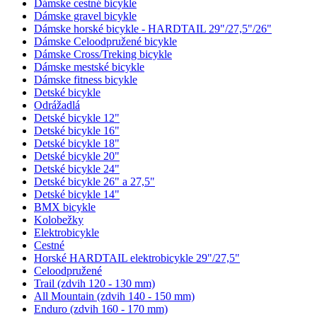
Dámske cestné bicykle
Dámske gravel bicykle
Dámske horské bicykle - HARDTAIL 29"/27,5"/26"
Dámske Celoodpružené bicykle
Dámske Cross/Treking bicykle
Dámske mestské bicykle
Dámske fitness bicykle
Detské bicykle
Odrážadlá
Detské bicykle 12"
Detské bicykle 16"
Detské bicykle 18"
Detské bicykle 20"
Detské bicykle 24"
Detské bicykle 26" a 27,5"
Detské bicykle 14"
BMX bicykle
Kolobežky
Elektrobicykle
Cestné
Horské HARDTAIL elektrobicykle 29"/27,5"
Celoodpružené
Trail (zdvih 120 - 130 mm)
All Mountain (zdvih 140 - 150 mm)
Enduro (zdvih 160 - 170 mm)