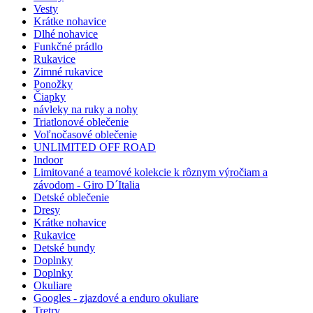
Vesty
Krátke nohavice
Dlhé nohavice
Funkčné prádlo
Rukavice
Zimné rukavice
Ponožky
Čiapky
návleky na ruky a nohy
Triatlonové oblečenie
Voľnočasové oblečenie
UNLIMITED OFF ROAD
Indoor
Limitované a teamové kolekcie k rôznym výročiam a
závodom - Giro D´Italia
Detské oblečenie
Dresy
Krátke nohavice
Rukavice
Detské bundy
Doplnky
Doplnky
Okuliare
Googles - zjazdové a enduro okuliare
Tretry