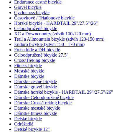
Endurance cestné bicykle
Gravel bicykle
Cyclocross bicykle
Časovkové / Triatlonové bicykle
Horské bicykle - HARDTAIL 29"/27,5"/26"
Celoodpružené bicykle
XC a Downcountry (zdvih 100-120 mm)
Trail a Allmountain bicykle (zdvih 120-150 mm)
Enduro bicykle (zdvih 150 - 170 mm)
Freeedride a DH bicykle
Celoodpružené bicykle 27.5"
Cross/Treking bicykle
Fitness bicykle
Mestské bicykle
Dámske bicykle
Dámske cestné bicykle
Dámske gravel bicykle
Dámske horské bicykle - HARDTAIL 29"/27,5"/26"
Dámske Celoodpružené bicykle
Dámske Cross/Treking bicykle
Dámske mestské bicykle
Dámske fitness bicykle
Detské bicykle
Odrážadlá
Detské bicykle 12"