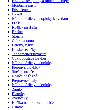
Brzdové kvapaliny a minerálne oleje
Montážne pasty
Príslušentvo
Osvetlenie
Náhradné diely a doplnky k svetlám
Fľaše
Košíky na fľašu
Brašne
Stojany
Ochrana rámu
Batohy, tašky
Detské sedačky
Tachometre/Pulzmetre
Cyklopočítače Bryton
Náhradné diely a doplnky
Preprava bicyklov
Strešné nosiče
Nosiče na ťažné
Prepravné obaly
Náhradné diely a doplnky
Zámky
Blatníky
Zvončeky
Košíka na riaditká a nosiče
Ostatné