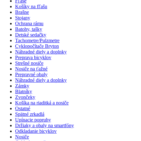
Fľaše
Košíky na fľašu
Brašne
Stojany
Ochrana rámu
Batohy, tašky
Detské sedačky
Tachometre/Pulzmetre
Cyklopočítače Bryton
Náhradné diely a doplnky
Preprava bicyklov
Strešné nosiče
Nosiče na ťažné
Prepravné obaly
Náhradné diely a doplnky
Zámky
Blatníky
Zvončeky
Košíka na riaditká a nosiče
Ostatné
Spätné zrkadlá
Upínacie popruhy
Držiaky a obaly na smartfóny
Odkladanie bicyklov
Nosiče