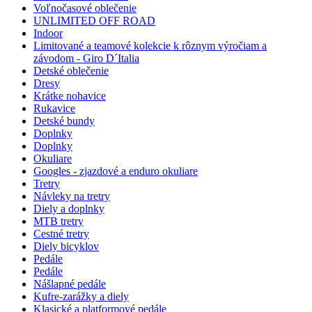
Voľnočasové oblečenie
UNLIMITED OFF ROAD
Indoor
Limitované a teamové kolekcie k rôznym výročiam a
závodom - Giro D´Italia
Detské oblečenie
Dresy
Krátke nohavice
Rukavice
Detské bundy
Doplnky
Doplnky
Okuliare
Googles - zjazdové a enduro okuliare
Tretry
Návleky na tretry
Diely a doplnky
MTB tretry
Cestné tretry
Diely bicyklov
Pedále
Pedále
Nášlapné pedále
Kufre-zarážky a diely
Klasické a platformové pedále