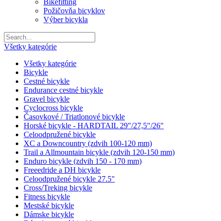
Bikefitting
Požičovňa bicyklov
Výber bicykla
Všetky kategórie
Všetky kategórie
Bicykle
Cestné bicykle
Endurance cestné bicykle
Gravel bicykle
Cyclocross bicykle
Časovkové / Triatlonové bicykle
Horské bicykle - HARDTAIL 29"/27,5"/26"
Celoodpružené bicykle
XC a Downcountry (zdvih 100-120 mm)
Trail a Allmountain bicykle (zdvih 120-150 mm)
Enduro bicykle (zdvih 150 - 170 mm)
Freeedride a DH bicykle
Celoodpružené bicykle 27.5"
Cross/Treking bicykle
Fitness bicykle
Mestské bicykle
Dámske bicykle