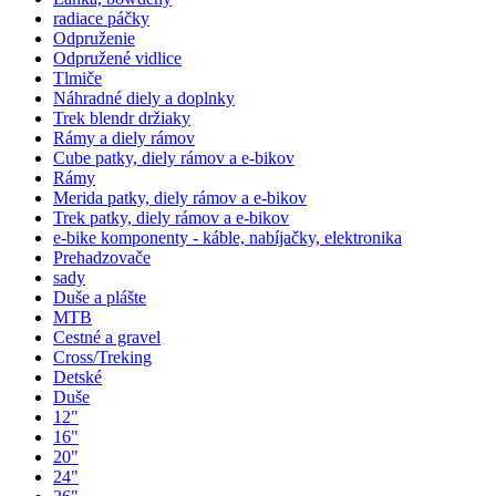
radiace páčky
Odpruženie
Odpružené vidlice
Tlmiče
Náhradné diely a doplnky
Trek blendr držiaky
Rámy a diely rámov
Cube patky, diely rámov a e-bikov
Rámy
Merida patky, diely rámov a e-bikov
Trek patky, diely rámov a e-bikov
e-bike komponenty - káble, nabíjačky, elektronika
Prehadzovače
sady
Duše a plášte
MTB
Cestné a gravel
Cross/Treking
Detské
Duše
12"
16"
20"
24"