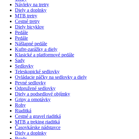
Návleky na tretry
Diely a doplnky
MTB tretry
Cestné tretry
Diely bicyklov
Pedále
Pedále
Nášlapné pedále
Kufre-zarážky a diely
Klasické a platformové pedále
Sady
Sedlovky
Teleskopické sedlovky
Ovládacie páčky na sedlovky a diely
Pevné sedlovky
Odpružené sedlovky
Diely a podsedlové objímky
Gripy a omotávky
Rohy
Riaditká
Cestné a gravel riaditká
MTB a treking riaditká
Časovkárske nádstavce
Diely a doplnky
Brzdy