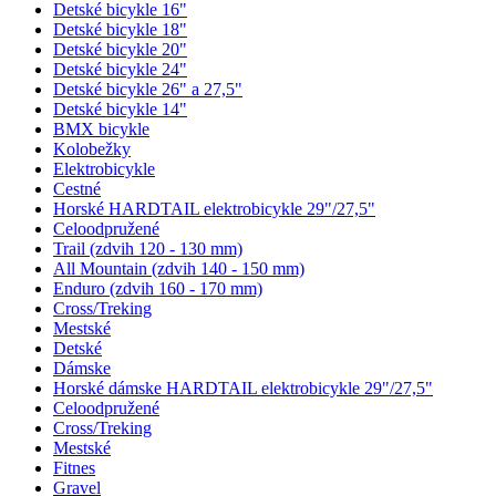
Detské bicykle 16"
Detské bicykle 18"
Detské bicykle 20"
Detské bicykle 24"
Detské bicykle 26" a 27,5"
Detské bicykle 14"
BMX bicykle
Kolobežky
Elektrobicykle
Cestné
Horské HARDTAIL elektrobicykle 29"/27,5"
Celoodpružené
Trail (zdvih 120 - 130 mm)
All Mountain (zdvih 140 - 150 mm)
Enduro (zdvih 160 - 170 mm)
Cross/Treking
Mestské
Detské
Dámske
Horské dámske HARDTAIL elektrobicykle 29"/27,5"
Celoodpružené
Cross/Treking
Mestské
Fitnes
Gravel