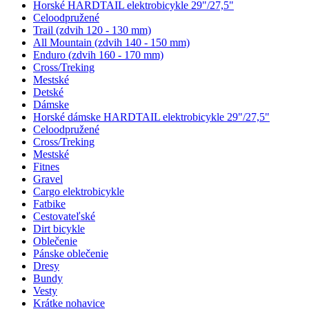
Horské HARDTAIL elektrobicykle 29"/27,5"
Celoodpružené
Trail (zdvih 120 - 130 mm)
All Mountain (zdvih 140 - 150 mm)
Enduro (zdvih 160 - 170 mm)
Cross/Treking
Mestské
Detské
Dámske
Horské dámske HARDTAIL elektrobicykle 29"/27,5"
Celoodpružené
Cross/Treking
Mestské
Fitnes
Gravel
Cargo elektrobicykle
Fatbike
Cestovateľské
Dirt bicykle
Oblečenie
Pánske oblečenie
Dresy
Bundy
Vesty
Krátke nohavice