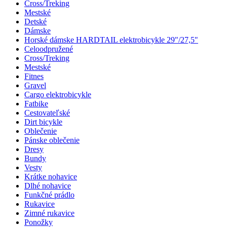
Cross/Treking
Mestské
Detské
Dámske
Horské dámske HARDTAIL elektrobicykle 29"/27,5"
Celoodpružené
Cross/Treking
Mestské
Fitnes
Gravel
Cargo elektrobicykle
Fatbike
Cestovateľské
Dirt bicykle
Oblečenie
Pánske oblečenie
Dresy
Bundy
Vesty
Krátke nohavice
Dlhé nohavice
Funkčné prádlo
Rukavice
Zimné rukavice
Ponožky