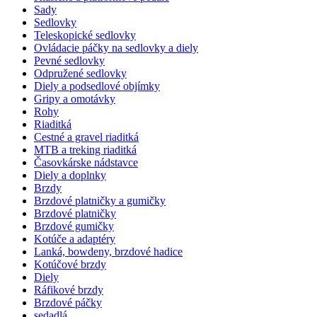
Sady
Sedlovky
Teleskopické sedlovky
Ovládacie páčky na sedlovky a diely
Pevné sedlovky
Odpružené sedlovky
Diely a podsedlové objímky
Gripy a omotávky
Rohy
Riaditká
Cestné a gravel riaditká
MTB a treking riaditká
Časovkárske nádstavce
Diely a doplnky
Brzdy
Brzdové platničky a gumičky
Brzdové platničky
Brzdové gumičky
Kotúče a adaptéry
Lanká, bowdeny, brzdové hadice
Kotúčové brzdy
Diely
Ráfikové brzdy
Brzdové páčky
sedadlá