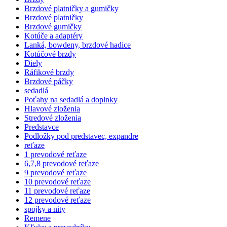
Brzdové platničky a gumičky
Brzdové platničky
Brzdové gumičky
Kotúče a adaptéry
Lanká, bowdeny, brzdové hadice
Kotúčové brzdy
Diely
Ráfikové brzdy
Brzdové páčky
sedadlá
Poťahy na sedadlá a doplnky
Hlavové zloženia
Stredové zloženia
Predstavce
Podložky pod predstavec, expandre
reťaze
1 prevodové reťaze
6,7,8 prevodové reťaze
9 prevodové reťaze
10 prevodové reťaze
11 prevodové reťaze
12 prevodové reťaze
spojky a nity
Remene