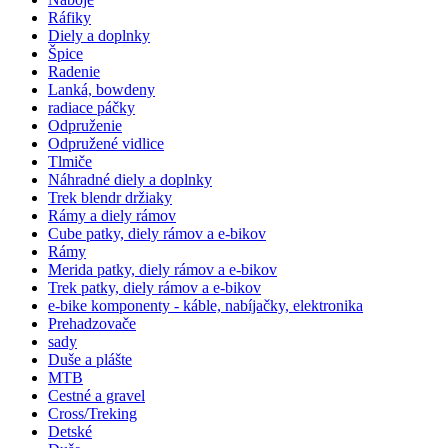
Ráfiky
Diely a doplnky
Špice
Radenie
Lanká, bowdeny
radiace páčky
Odpruženie
Odpružené vidlice
Tlmiče
Náhradné diely a doplnky
Trek blendr držiaky
Rámy a diely rámov
Cube patky, diely rámov a e-bikov
Rámy
Merida patky, diely rámov a e-bikov
Trek patky, diely rámov a e-bikov
e-bike komponenty - káble, nabíjačky, elektronika
Prehadzovače
sady
Duše a plášte
MTB
Cestné a gravel
Cross/Treking
Detské