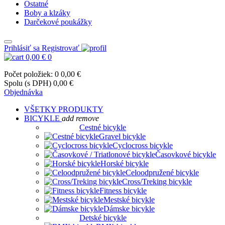
Ostatné
Boby a klzáky
Darčekové poukážky
Prihlásiť sa
Registrovať
0,00 €
0
Počet položiek: 0
0,00 €
Spolu (s DPH)
0,00 €
Objednávka
VŠETKY PRODUKTY
BICYKLE
add
remove
Cestné bicykle
Gravel bicykle
Cyclocross bicykle
Časovkové bicykle
Horské bicykle
Celoodpružené bicykle
Cross/Treking bicykle
Fitness bicykle
Mestské bicykle
Dámske bicykle
Detské bicykle