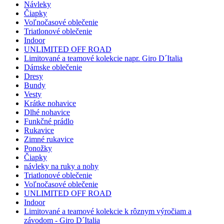
Návleky
Čiapky
Voľnočasové oblečenie
Triatlonové oblečenie
Indoor
UNLIMITED OFF ROAD
Limitované a teamové kolekcie napr. Giro D´Italia
Dámske oblečenie
Dresy
Bundy
Vesty
Krátke nohavice
Dlhé nohavice
Funkčné prádlo
Rukavice
Zimné rukavice
Ponožky
Čiapky
návleky na ruky a nohy
Triatlonové oblečenie
Voľnočasové oblečenie
UNLIMITED OFF ROAD
Indoor
Limitované a teamové kolekcie k rôznym výročiam a
závodom - Giro D´Italia