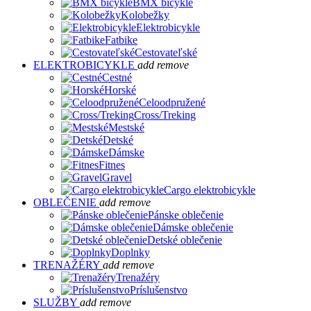
BMX bicykle
Kolobežky
Elektrobicykle
Fatbike
Cestovateľské
ELEKTROBICYKLE
add
remove
Cestné
Horské
Celoodpružené
Cross/Treking
Mestské
Detské
Dámske
Fitnes
Gravel
Cargo elektrobicykle
OBLEČENIE
add
remove
Pánske oblečenie
Dámske oblečenie
Detské oblečenie
Doplnky
TRENAŽÉRY
add
remove
Trenažéry
Príslušenstvo
SLUŽBY
add
remove