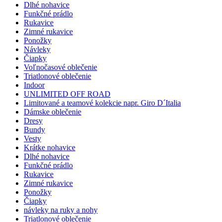
Dlhé nohavice
Funkčné prádlo
Rukavice
Zimné rukavice
Ponožky
Návleky
Čiapky
Voľnočasové oblečenie
Triatlonové oblečenie
Indoor
UNLIMITED OFF ROAD
Limitované a teamové kolekcie napr. Giro D´Italia
Dámske oblečenie
Dresy
Bundy
Vesty
Krátke nohavice
Dlhé nohavice
Funkčné prádlo
Rukavice
Zimné rukavice
Ponožky
Čiapky
návleky na ruky a nohy
Triatlonové oblečenie