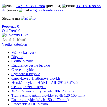
+421 37 38 11 584
(predajňa)
+421 910 88 66
44
(servis)
info@dolomitybike.sk
Sledujte nás
Porovnať
0
Obľúbené
0
Všetky kategórie
Všetky kategórie
Bicykle
Cestné bicykle
Endurance cestné bicykle
Gravel bicykle
Cyclocross bicykle
Časovkové / Triatlonové bicykle
Horské bicykle - HARDTAIL 29"/27,5"/26"
Celoodpružené bicykle
XC a Downcountry (zdvih 100-120 mm)
Trail a Allmountain bicykle (zdvih 120-150 mm)
Enduro bicykle (zdvih 150 - 170 mm)
Freeedride a DH bicykle