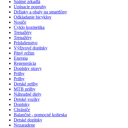
Spätné zrkadlá
Upínacie popruhy
Držiaky a obaly na smartfóny
Odkladanie bicyklov
Nosiče
Cyklo kozmetika
Trenažéry
Trenažéry
Príslušenstvo
Výživové doplnky
Pitný režim
Energia
Regenerácia
Doplnky stravy
Prilby
Prilby
Detské prilby
MTB prilby
Náhradné diely
Detské vozíky
Doplnky
Chrániče
Balančné - pomocné kolieska
Detské doplnky
Nezaradene