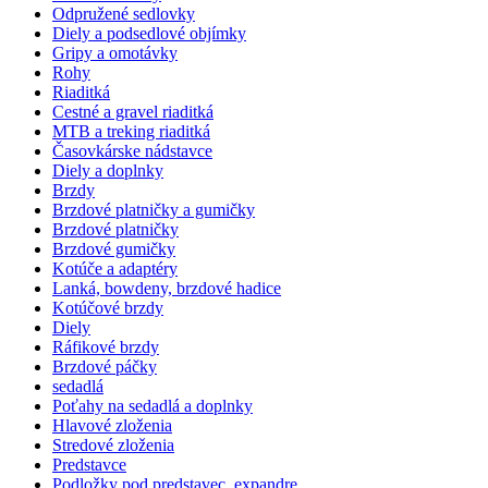
Odpružené sedlovky
Diely a podsedlové objímky
Gripy a omotávky
Rohy
Riaditká
Cestné a gravel riaditká
MTB a treking riaditká
Časovkárske nádstavce
Diely a doplnky
Brzdy
Brzdové platničky a gumičky
Brzdové platničky
Brzdové gumičky
Kotúče a adaptéry
Lanká, bowdeny, brzdové hadice
Kotúčové brzdy
Diely
Ráfikové brzdy
Brzdové páčky
sedadlá
Poťahy na sedadlá a doplnky
Hlavové zloženia
Stredové zloženia
Predstavce
Podložky pod predstavec, expandre