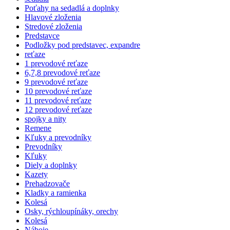
Poťahy na sedadlá a doplnky
Hlavové zloženia
Stredové zloženia
Predstavce
Podložky pod predstavec, expandre
reťaze
1 prevodové reťaze
6,7,8 prevodové reťaze
9 prevodové reťaze
10 prevodové reťaze
11 prevodové reťaze
12 prevodové reťaze
spojky a nity
Remene
Kľuky a prevodníky
Prevodníky
Kľuky
Diely a doplnky
Kazety
Prehadzovače
Kladky a ramienka
Kolesá
Osky, rýchloupínáky, orechy
Kolesá
Náboje