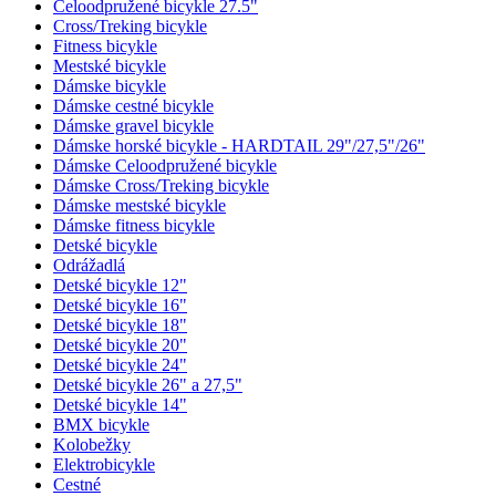
Celoodpružené bicykle 27.5"
Cross/Treking bicykle
Fitness bicykle
Mestské bicykle
Dámske bicykle
Dámske cestné bicykle
Dámske gravel bicykle
Dámske horské bicykle - HARDTAIL 29"/27,5"/26"
Dámske Celoodpružené bicykle
Dámske Cross/Treking bicykle
Dámske mestské bicykle
Dámske fitness bicykle
Detské bicykle
Odrážadlá
Detské bicykle 12"
Detské bicykle 16"
Detské bicykle 18"
Detské bicykle 20"
Detské bicykle 24"
Detské bicykle 26" a 27,5"
Detské bicykle 14"
BMX bicykle
Kolobežky
Elektrobicykle
Cestné