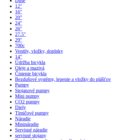
Duše
12"
16"
20"
24"
26"
27.5"
29"
700c
Ventily, vložky, doplnky
14"
Údržba bicykla
Oleje a mazivá
Čistenie bicykla
Bezdušové systémy, lepenie a vložky do plášťov
Pumpy
Stojanové pumpy
Mini pumpy
CO2 pumpy
Diely
Tlmičové pumpy
Náradie
Minináradie
Servisné náradie
servisné stojany