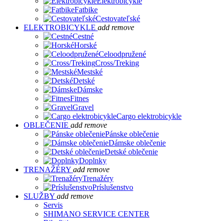
Elektrobicykle
Fatbike
Cestovateľské
ELEKTROBICYKLE
add
remove
Cestné
Horské
Celoodpružené
Cross/Treking
Mestské
Detské
Dámske
Fitnes
Gravel
Cargo elektrobicykle
OBLEČENIE
add
remove
Pánske oblečenie
Dámske oblečenie
Detské oblečenie
Doplnky
TRENAŽÉRY
add
remove
Trenažéry
Príslušenstvo
SLUŽBY
add
remove
Servis
SHIMANO SERVICE CENTER