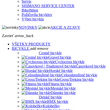
Servis
SHIMANO SERVICE CENTER
Bikefitting
Požičovňa bicyklov
Výber bicykla
NOVINKY
AKCIE A ZĽAVY
Zavrieť
arrow_back
VŠETKY PRODUKTY
BICYKLE
add
remove
Cestné bicykle
Gravel bicykle
Cyclocross bicykle
Časovkové bicykle
Horské bicykle
Celoodpružené bicykle
Cross/Treking bicykle
Fitness bicykle
Mestské bicykle
Dámske bicykle
Detské bicykle
BMX bicykle
Kolobežky