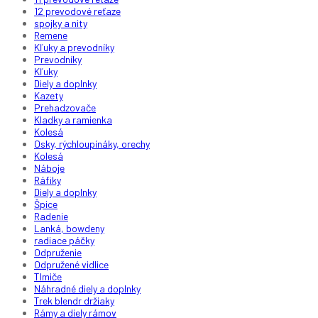
12 prevodové reťaze
spojky a nity
Remene
Kľuky a prevodníky
Prevodníky
Kľuky
Diely a doplnky
Kazety
Prehadzovače
Kladky a ramienka
Kolesá
Osky, rýchloupínáky, orechy
Kolesá
Náboje
Ráfiky
Diely a doplnky
Špice
Radenie
Lanká, bowdeny
radiace páčky
Odpruženie
Odpružené vidlice
Tlmiče
Náhradné diely a doplnky
Trek blendr držiaky
Rámy a diely rámov