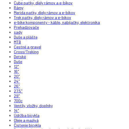
Cube patky, diely rámov a e-bikov
Rámy
Merida patky, diely rámov a e-bikov
Trek patky, diely rámov a e-bikov
e-bike komponenty - káble, nabíjačky, elektronika
Prehadzovače
sady
Duše a plášte
MTB
Cestné a gravel
Cross/Treking
Detské
Duše
12"
16"
20"
24"
26"
27.5"
29"
700c
Ventily, vložky, doplnky
14"
Údržba bicykla
Oleje a mazivá
Čistenie bicykla