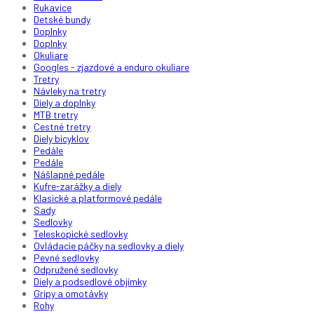
Rukavice
Detské bundy
Doplnky
Doplnky
Okuliare
Googles - zjazdové a enduro okuliare
Tretry
Návleky na tretry
Diely a doplnky
MTB tretry
Cestné tretry
Diely bicyklov
Pedále
Pedále
Nášlapné pedále
Kufre-zarážky a diely
Klasické a platformové pedále
Sady
Sedlovky
Teleskopické sedlovky
Ovládacie páčky na sedlovky a diely
Pevné sedlovky
Odpružené sedlovky
Diely a podsedlové objímky
Gripy a omotávky
Rohy