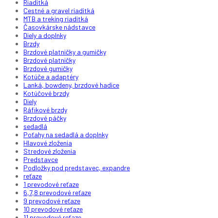
Riaditká
Cestné a gravel riaditká
MTB a treking riaditká
Časovkárske nádstavce
Diely a doplnky
Brzdy
Brzdové platničky a gumičky
Brzdové platničky
Brzdové gumičky
Kotúče a adaptéry
Lanká, bowdeny, brzdové hadice
Kotúčové brzdy
Diely
Ráfikové brzdy
Brzdové páčky
sedadlá
Poťahy na sedadlá a doplnky
Hlavové zloženia
Stredové zloženia
Predstavce
Podložky pod predstavec, expandre
reťaze
1 prevodové reťaze
6,7,8 prevodové reťaze
9 prevodové reťaze
10 prevodové reťaze
11 prevodové reťaze