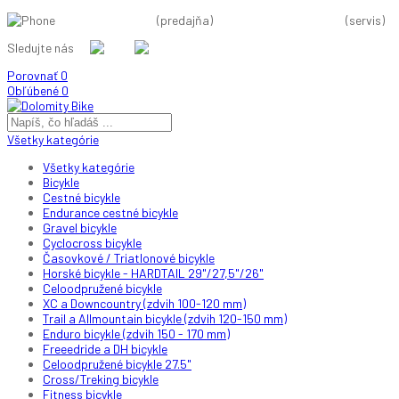
+421 37 38 11 584
(predajňa)
+421 910 88 66 44
(servis)
Sledujte nás
Porovnať
0
Obľúbené
0
Všetky kategórie
Všetky kategórie
Bicykle
Cestné bicykle
Endurance cestné bicykle
Gravel bicykle
Cyclocross bicykle
Časovkové / Triatlonové bicykle
Horské bicykle - HARDTAIL 29"/27,5"/26"
Celoodpružené bicykle
XC a Downcountry (zdvih 100-120 mm)
Trail a Allmountain bicykle (zdvih 120-150 mm)
Enduro bicykle (zdvih 150 - 170 mm)
Freeedride a DH bicykle
Celoodpružené bicykle 27.5"
Cross/Treking bicykle
Fitness bicykle