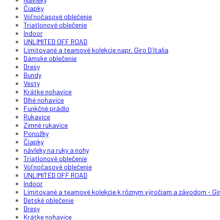
Čiapky
Voľnočasové oblečenie
Triatlonové oblečenie
Indoor
UNLIMITED OFF ROAD
Limitované a teamové kolekcie napr. Giro D´Italia
Dámske oblečenie
Dresy
Bundy
Vesty
Krátke nohavice
Dlhé nohavice
Funkčné prádlo
Rukavice
Zimné rukavice
Ponožky
Čiapky
návleky na ruky a nohy
Triatlonové oblečenie
Voľnočasové oblečenie
UNLIMITED OFF ROAD
Indoor
Limitované a teamové kolekcie k rôznym výročiam a závodom - Giro
Detské oblečenie
Dresy
Krátke nohavice