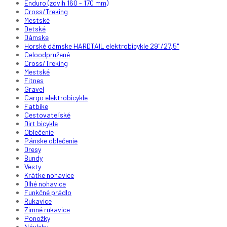
Enduro (zdvih 160 - 170 mm)
Cross/Treking
Mestské
Detské
Dámske
Horské dámske HARDTAIL elektrobicykle 29"/27,5"
Celoodpružené
Cross/Treking
Mestské
Fitnes
Gravel
Cargo elektrobicykle
Fatbike
Cestovateľské
Dirt bicykle
Oblečenie
Pánske oblečenie
Dresy
Bundy
Vesty
Krátke nohavice
Dlhé nohavice
Funkčné prádlo
Rukavice
Zimné rukavice
Ponožky
Návleky