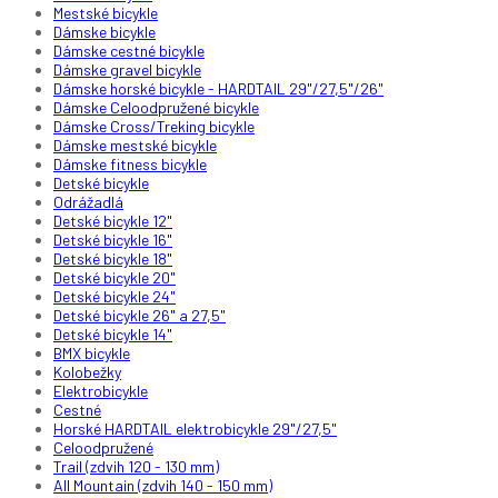
Mestské bicykle
Dámske bicykle
Dámske cestné bicykle
Dámske gravel bicykle
Dámske horské bicykle - HARDTAIL 29"/27,5"/26"
Dámske Celoodpružené bicykle
Dámske Cross/Treking bicykle
Dámske mestské bicykle
Dámske fitness bicykle
Detské bicykle
Odrážadlá
Detské bicykle 12"
Detské bicykle 16"
Detské bicykle 18"
Detské bicykle 20"
Detské bicykle 24"
Detské bicykle 26" a 27,5"
Detské bicykle 14"
BMX bicykle
Kolobežky
Elektrobicykle
Cestné
Horské HARDTAIL elektrobicykle 29"/27,5"
Celoodpružené
Trail (zdvih 120 - 130 mm)
All Mountain (zdvih 140 - 150 mm)