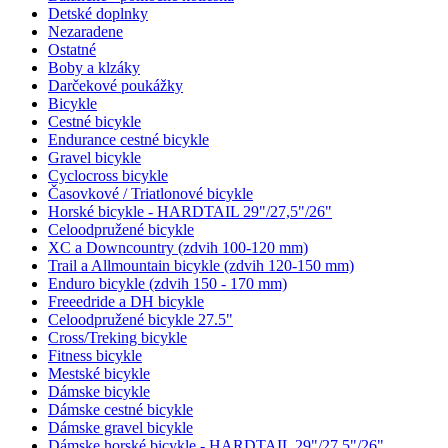
Detské doplnky
Nezaradene
Ostatné
Boby a klzáky
Darčekové poukážky
Bicykle
Cestné bicykle
Endurance cestné bicykle
Gravel bicykle
Cyclocross bicykle
Časovkové / Triatlonové bicykle
Horské bicykle - HARDTAIL 29"/27,5"/26"
Celoodpružené bicykle
XC a Downcountry (zdvih 100-120 mm)
Trail a Allmountain bicykle (zdvih 120-150 mm)
Enduro bicykle (zdvih 150 - 170 mm)
Freeedride a DH bicykle
Celoodpružené bicykle 27.5"
Cross/Treking bicykle
Fitness bicykle
Mestské bicykle
Dámske bicykle
Dámske cestné bicykle
Dámske gravel bicykle
Dámske horské bicykle - HARDTAIL 29"/27,5"/26"