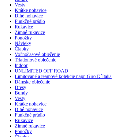
Vesty
Krátke nohavice
Dlhé nohavice
Funkčné prádlo
Rukavice
Zimné rukavice
Ponožky
Návleky
Čiapky
Voľnočasové oblečenie
Triatlonové oblečenie
Indoor
UNLIMITED OFF ROAD
Limitované a teamové kolekcie napr. Giro D´Italia
Dámske oblečenie
Dresy
Bundy
Vesty
Krátke nohavice
Dlhé nohavice
Funkčné prádlo
Rukavice
Zimné rukavice
Ponožky
Čiapky