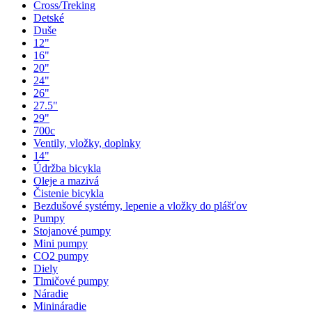
Cross/Treking
Detské
Duše
12"
16"
20"
24"
26"
27.5"
29"
700c
Ventily, vložky, doplnky
14"
Údržba bicykla
Oleje a mazivá
Čistenie bicykla
Bezdušové systémy, lepenie a vložky do plášťov
Pumpy
Stojanové pumpy
Mini pumpy
CO2 pumpy
Diely
Tlmičové pumpy
Náradie
Minináradie