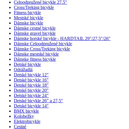
Celoodpružené bicykle 27.5"
Cross/Treking bicykle
Fitness bicykle
Mestské bicykle
Dámske bicykle
Dámske cestné bicykle
Dámske gravel bicykle
Dámske horské bicykle - HARDTAIL 29"/27,5"/26"
Dámske Celoodpružené bicykle
Dámske Cross/Treking bicykle
Dámske mestské bicykle
Dámske fitness bicykle
Detské bicykle
Odrážadlá
Detské bicykle 12"
Detské bicykle 16"
Detské bicykle 18"
Detské bicykle 20"
Detské bicykle 24"
Detské bicykle 26" a 27,5"
Detské bicykle 14"
BMX bicykle
Kolobežky
Elektrobicykle
Cestné