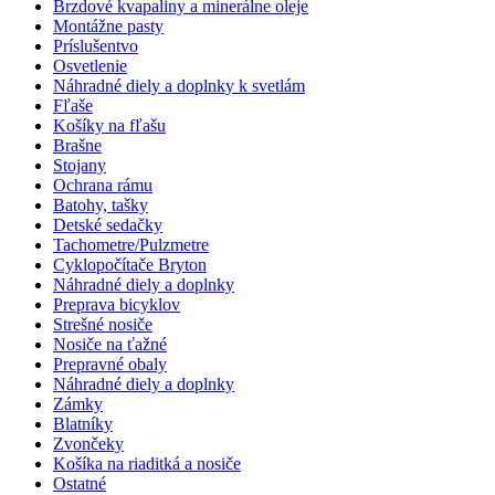
Brzdové kvapaliny a minerálne oleje
Montážne pasty
Príslušentvo
Osvetlenie
Náhradné diely a doplnky k svetlám
Fľaše
Košíky na fľašu
Brašne
Stojany
Ochrana rámu
Batohy, tašky
Detské sedačky
Tachometre/Pulzmetre
Cyklopočítače Bryton
Náhradné diely a doplnky
Preprava bicyklov
Strešné nosiče
Nosiče na ťažné
Prepravné obaly
Náhradné diely a doplnky
Zámky
Blatníky
Zvončeky
Košíka na riaditká a nosiče
Ostatné