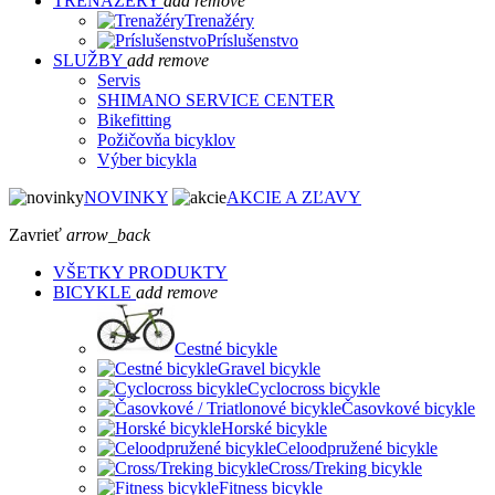
TRENAŽÉRY
add
remove
Trenažéry
Príslušenstvo
SLUŽBY
add
remove
Servis
SHIMANO SERVICE CENTER
Bikefitting
Požičovňa bicyklov
Výber bicykla
NOVINKY
AKCIE A ZĽAVY
Zavrieť
arrow_back
VŠETKY PRODUKTY
BICYKLE
add
remove
Cestné bicykle
Gravel bicykle
Cyclocross bicykle
Časovkové bicykle
Horské bicykle
Celoodpružené bicykle
Cross/Treking bicykle
Fitness bicykle