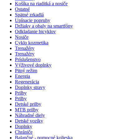
Košíka na riaditká a nosiče
Ostatné
Spätné zrkadlá
Upínacie popruhy
Držiaky a obaly na smartfóny
Odkladanie bicyklov
Nosiče
Cyklo kozmetika
Trenažéry
Trenažéry
Príslušenstvo
Výživové doplnky
Pitný režim
Energia
Regenerácia
Doplnky stravy
Prilby
Prilby
Detské prilby
MTB prilby
Náhradné diely
Detské vozíky
Doplnky
Chrániče
Balančné - pomocné kolieska