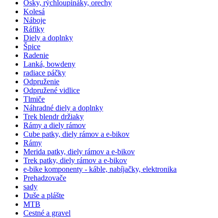
Osky, rýchloupínáky, orechy
Kolesá
Náboje
Ráfiky
Diely a doplnky
Špice
Radenie
Lanká, bowdeny
radiace páčky
Odpruženie
Odpružené vidlice
Tlmiče
Náhradné diely a doplnky
Trek blendr držiaky
Rámy a diely rámov
Cube patky, diely rámov a e-bikov
Rámy
Merida patky, diely rámov a e-bikov
Trek patky, diely rámov a e-bikov
e-bike komponenty - káble, nabíjačky, elektronika
Prehadzovače
sady
Duše a plášte
MTB
Cestné a gravel