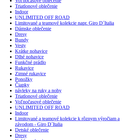
Voľnočasové oblečenie
Triatlonové oblečenie
Indoor
UNLIMITED OFF ROAD
Limitované a teamové kolekcie napr. Giro D´Italia
Dámske oblečenie
Dresy
Bundy
Vesty
Krátke nohavice
Dlhé nohavice
Funkčné prádlo
Rukavice
Zimné rukavice
Ponožky
Čiapky
návleky na ruky a nohy
Triatlonové oblečenie
Voľnočasové oblečenie
UNLIMITED OFF ROAD
Indoor
Limitované a teamové kolekcie k rôznym výročiam a
závodom - Giro D´Italia
Detské oblečenie
Dresy