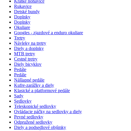
Krátke nohavice
Rukavice
Detské bundy
Doplnky
Doplnky
Okuliare
Googles - zjazdové a enduro okuliare
Tretry
Návleky na tretry
Diely a doplnky
MTB tretry
Cestné tretry
Diely bicyklov
Pedále
Pedále
Nášlapné pedále
Kufre-zarážky a diely
Klasické a platformové pedále
Sady
Sedlovky
Teleskopické sedlovky
Ovládacie páčky na sedlovky a diely
Pevné sedlovky
Odpružené sedlovky
Diely a podsedlové objímky