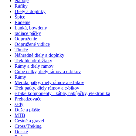
Náboje
Ráfiky
Diely a doplnky
Špice
Radenie
Lanká, bowdeny
radiace páčky
Odpruženie
Odpružené vidlice
Tlmiče
Náhradné diely a doplnky
Trek blendr držiaky
Rámy a diely rámov
Cube patky, diely rámov a e-bikov
Rámy
Merida patky, diely rámov a e-bikov
Trek patky, diely rámov a e-bikov
e-bike komponenty - káble, nabíjačky, elektronika
Prehadzovače
sady
Duše a plášte
MTB
Cestné a gravel
Cross/Treking
Detské