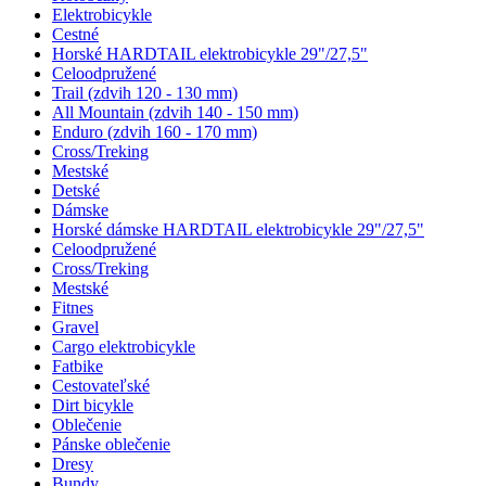
Elektrobicykle
Cestné
Horské HARDTAIL elektrobicykle 29"/27,5"
Celoodpružené
Trail (zdvih 120 - 130 mm)
All Mountain (zdvih 140 - 150 mm)
Enduro (zdvih 160 - 170 mm)
Cross/Treking
Mestské
Detské
Dámske
Horské dámske HARDTAIL elektrobicykle 29"/27,5"
Celoodpružené
Cross/Treking
Mestské
Fitnes
Gravel
Cargo elektrobicykle
Fatbike
Cestovateľské
Dirt bicykle
Oblečenie
Pánske oblečenie
Dresy
Bundy