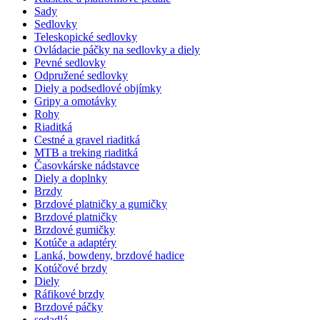
Sady
Sedlovky
Teleskopické sedlovky
Ovládacie páčky na sedlovky a diely
Pevné sedlovky
Odpružené sedlovky
Diely a podsedlové objímky
Gripy a omotávky
Rohy
Riaditká
Cestné a gravel riaditká
MTB a treking riaditká
Časovkárske nádstavce
Diely a doplnky
Brzdy
Brzdové platničky a gumičky
Brzdové platničky
Brzdové gumičky
Kotúče a adaptéry
Lanká, bowdeny, brzdové hadice
Kotúčové brzdy
Diely
Ráfikové brzdy
Brzdové páčky
sedadlá