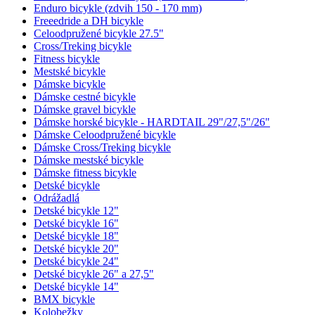
Enduro bicykle (zdvih 150 - 170 mm)
Freeedride a DH bicykle
Celoodpružené bicykle 27.5"
Cross/Treking bicykle
Fitness bicykle
Mestské bicykle
Dámske bicykle
Dámske cestné bicykle
Dámske gravel bicykle
Dámske horské bicykle - HARDTAIL 29"/27,5"/26"
Dámske Celoodpružené bicykle
Dámske Cross/Treking bicykle
Dámske mestské bicykle
Dámske fitness bicykle
Detské bicykle
Odrážadlá
Detské bicykle 12"
Detské bicykle 16"
Detské bicykle 18"
Detské bicykle 20"
Detské bicykle 24"
Detské bicykle 26" a 27,5"
Detské bicykle 14"
BMX bicykle
Kolobežky