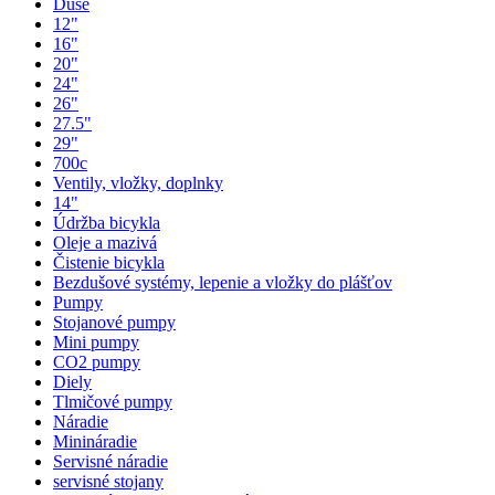
Duše
12"
16"
20"
24"
26"
27.5"
29"
700c
Ventily, vložky, doplnky
14"
Údržba bicykla
Oleje a mazivá
Čistenie bicykla
Bezdušové systémy, lepenie a vložky do plášťov
Pumpy
Stojanové pumpy
Mini pumpy
CO2 pumpy
Diely
Tlmičové pumpy
Náradie
Minináradie
Servisné náradie
servisné stojany