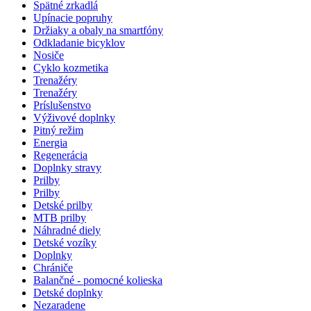
Spätné zrkadlá
Upínacie popruhy
Držiaky a obaly na smartfóny
Odkladanie bicyklov
Nosiče
Cyklo kozmetika
Trenažéry
Trenažéry
Príslušenstvo
Výživové doplnky
Pitný režim
Energia
Regenerácia
Doplnky stravy
Prilby
Prilby
Detské prilby
MTB prilby
Náhradné diely
Detské vozíky
Doplnky
Chrániče
Balančné - pomocné kolieska
Detské doplnky
Nezaradene