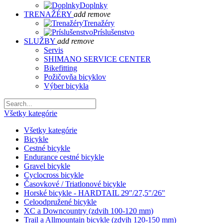
Doplnky
TRENAŽÉRY
add
remove
Trenažéry
Príslušenstvo
SLUŽBY
add
remove
Servis
SHIMANO SERVICE CENTER
Bikefitting
Požičovňa bicyklov
Výber bicykla
Všetky kategórie
Všetky kategórie
Bicykle
Cestné bicykle
Endurance cestné bicykle
Gravel bicykle
Cyclocross bicykle
Časovkové / Triatlonové bicykle
Horské bicykle - HARDTAIL 29"/27,5"/26"
Celoodpružené bicykle
XC a Downcountry (zdvih 100-120 mm)
Trail a Allmountain bicykle (zdvih 120-150 mm)