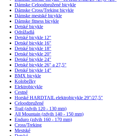
Dámske Celoodpružené bicykle
Dámske Cross/Treking bicykle
Dámske mestské bicykle
Dámske fitness bicykle
Detské bicykle
Odrážadlá
Detské bicykle 12"
Detské bicykle 16"
Detské bicykle 18"
Detské bicykle 20"
Detské bicykle 24"
Detské bicykle 26" a 27,5"
Detské bicykle 14"
BMX bicykle
Kolobežky
Elektrobicykle
Cestné
Horské HARDTAIL elektrobicykle 29"/27,5"
Celoodpružené
Trail (zdvih 120 - 130 mm)
All Mountain (zdvih 140 - 150 mm)
Enduro (zdvih 160 - 170 mm)
Cross/Treking
Mestské
Detské