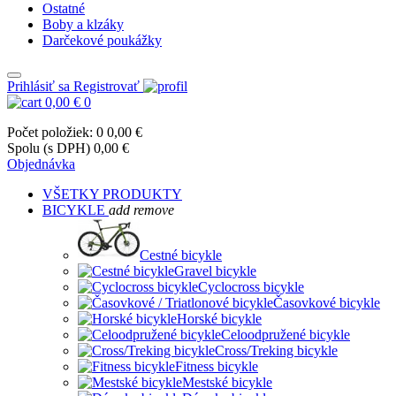
Ostatné
Boby a klzáky
Darčekové poukážky
Prihlásiť sa
Registrovať
0,00 €
0
Počet položiek: 0
0,00 €
Spolu (s DPH)
0,00 €
Objednávka
VŠETKY PRODUKTY
BICYKLE
add
remove
Cestné bicykle
Gravel bicykle
Cyclocross bicykle
Časovkové bicykle
Horské bicykle
Celoodpružené bicykle
Cross/Treking bicykle
Fitness bicykle
Mestské bicykle