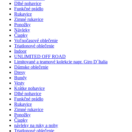
Dlhé nohavice
Funkčné prádlo
Rukavice
Zimné rukavice
Ponožky
Návleky
Čiapky
Voľnočasové oblečenie
Triatlonové oblečenie
Indoor
UNLIMITED OFF ROAD
Limitované a teamové kolekcie napr. Giro D´Italia
Dámske oblečenie
Dresy
Bundy
Vesty
Krátke nohavice
Dlhé nohavice
Funkčné prádlo
Rukavice
Zimné rukavice
Ponožky
Čiapky
návleky na ruky a nohy
Triatlonové oblečenie