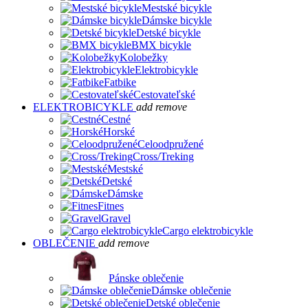
Mestské bicykle
Dámske bicykle
Detské bicykle
BMX bicykle
Kolobežky
Elektrobicykle
Fatbike
Cestovateľské
ELEKTROBICYKLE
add
remove
Cestné
Horské
Celoodpružené
Cross/Treking
Mestské
Detské
Dámske
Fitnes
Gravel
Cargo elektrobicykle
OBLEČENIE
add
remove
Pánske oblečenie
Dámske oblečenie
Detské oblečenie