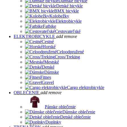
Dámske bicykle
Detské bicykle
BMX bicykle
Kolobežky
Elektrobicykle
Fatbike
Cestovateľské
ELEKTROBICYKLE
add
remove
Cestné
Horské
Celoodpružené
Cross/Treking
Mestské
Detské
Dámske
Fitnes
Gravel
Cargo elektrobicykle
OBLEČENIE
add
remove
Pánske oblečenie
Dámske oblečenie
Detské oblečenie
Doplnky