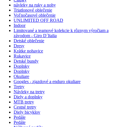
návleky na ruky a nohy
Triatlonové oblečenie
Voľnočasové oblečenie
UNLIMITED OFF ROAD
Indoor
Limitované a teamové kolekcie k rôznym výročiam a
závodom - Giro D´Italia
Detské oblečenie
Dresy
Krátke nohavice
Rukavice
Detské bundy
Doplnky
Doplnky
Okuliare
Googles - zjazdové a enduro okuliare
Tretry
Návleky na tretry
Diely a doplnky
MTB tretry
Cestné tretry
Diely bicyklov
Pedále
Pedále