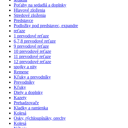
Poťahy na sedadlá a doplnky
Hlavové zloženia
Stredové zloženia
Predstavce
Podložky pod predstavec, expandre
reťaze
1 prevodové reťaze
6,7,8 prevodové reťaze
9 prevodové reťaze
10 prevodové reťaze
11 prevodové reťaze
12 prevodové reťaze
spojky a nity
Remene
Kľuky a prevodníky
Prevodníky
Kľuky
Diely a doplnky
Kazety
Prehadzovače
Kladky a ramienka
Kolesá
Osky, rýchloupínáky, orechy
Kolesá