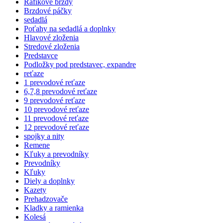
Ráfikové brzdy
Brzdové páčky
sedadlá
Poťahy na sedadlá a doplnky
Hlavové zloženia
Stredové zloženia
Predstavce
Podložky pod predstavec, expandre
reťaze
1 prevodové reťaze
6,7,8 prevodové reťaze
9 prevodové reťaze
10 prevodové reťaze
11 prevodové reťaze
12 prevodové reťaze
spojky a nity
Remene
Kľuky a prevodníky
Prevodníky
Kľuky
Diely a doplnky
Kazety
Prehadzovače
Kladky a ramienka
Kolesá