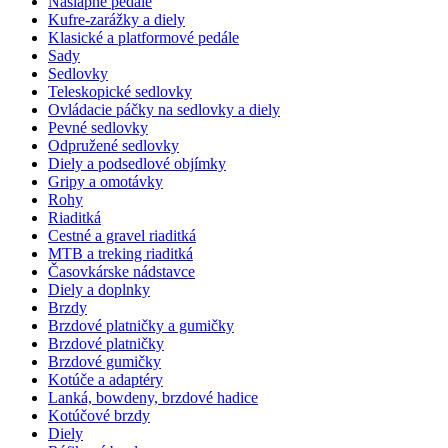
Nášlapné pedále
Kufre-zarážky a diely
Klasické a platformové pedále
Sady
Sedlovky
Teleskopické sedlovky
Ovládacie páčky na sedlovky a diely
Pevné sedlovky
Odpružené sedlovky
Diely a podsedlové objímky
Gripy a omotávky
Rohy
Riaditká
Cestné a gravel riaditká
MTB a treking riaditká
Časovkárske nádstavce
Diely a doplnky
Brzdy
Brzdové platničky a gumičky
Brzdové platničky
Brzdové gumičky
Kotúče a adaptéry
Lanká, bowdeny, brzdové hadice
Kotúčové brzdy
Diely