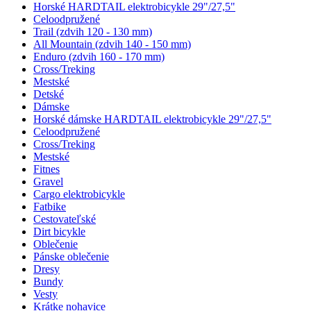
Horské HARDTAIL elektrobicykle 29"/27,5"
Celoodpružené
Trail (zdvih 120 - 130 mm)
All Mountain (zdvih 140 - 150 mm)
Enduro (zdvih 160 - 170 mm)
Cross/Treking
Mestské
Detské
Dámske
Horské dámske HARDTAIL elektrobicykle 29"/27,5"
Celoodpružené
Cross/Treking
Mestské
Fitnes
Gravel
Cargo elektrobicykle
Fatbike
Cestovateľské
Dirt bicykle
Oblečenie
Pánske oblečenie
Dresy
Bundy
Vesty
Krátke nohavice