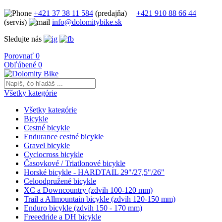
+421 37 38 11 584
(predajňa)
+421 910 88 66 44
(servis)
info@dolomitybike.sk
Sledujte nás
Porovnať
0
Obľúbené
0
Všetky kategórie
Všetky kategórie
Bicykle
Cestné bicykle
Endurance cestné bicykle
Gravel bicykle
Cyclocross bicykle
Časovkové / Triatlonové bicykle
Horské bicykle - HARDTAIL 29"/27,5"/26"
Celoodpružené bicykle
XC a Downcountry (zdvih 100-120 mm)
Trail a Allmountain bicykle (zdvih 120-150 mm)
Enduro bicykle (zdvih 150 - 170 mm)
Freeedride a DH bicykle