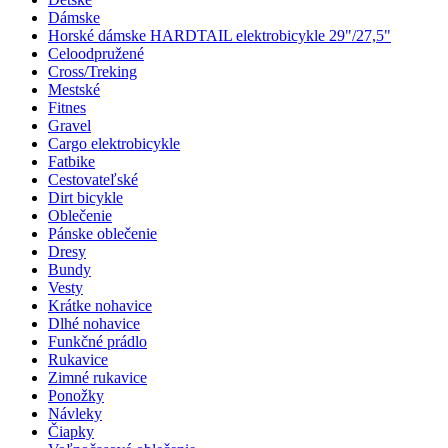
Dámske
Horské dámske HARDTAIL elektrobicykle 29"/27,5"
Celoodpružené
Cross/Treking
Mestské
Fitnes
Gravel
Cargo elektrobicykle
Fatbike
Cestovateľské
Dirt bicykle
Oblečenie
Pánske oblečenie
Dresy
Bundy
Vesty
Krátke nohavice
Dlhé nohavice
Funkčné prádlo
Rukavice
Zimné rukavice
Ponožky
Návleky
Čiapky