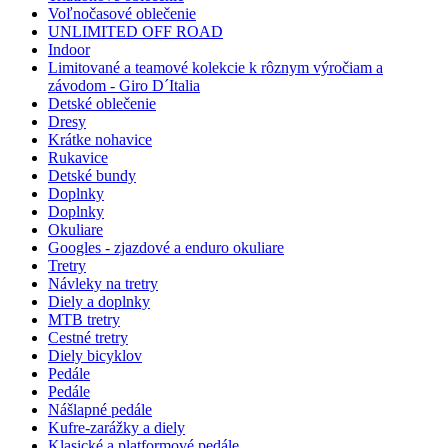
Voľnočasové oblečenie
UNLIMITED OFF ROAD
Indoor
Limitované a teamové kolekcie k rôznym výročiam a
závodom - Giro D´Italia
Detské oblečenie
Dresy
Krátke nohavice
Rukavice
Detské bundy
Doplnky
Doplnky
Okuliare
Googles - zjazdové a enduro okuliare
Tretry
Návleky na tretry
Diely a doplnky
MTB tretry
Cestné tretry
Diely bicyklov
Pedále
Pedále
Nášlapné pedále
Kufre-zarážky a diely
Klasické a platformové pedále