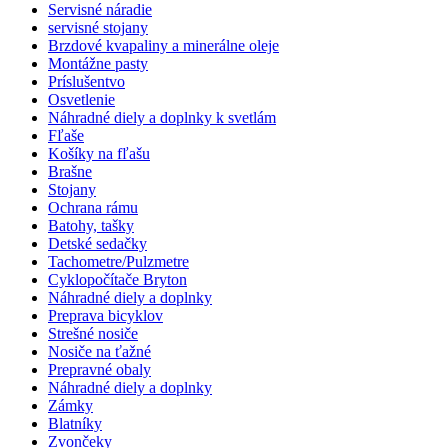
Servisné náradie
servisné stojany
Brzdové kvapaliny a minerálne oleje
Montážne pasty
Príslušentvo
Osvetlenie
Náhradné diely a doplnky k svetlám
Fľaše
Košíky na fľašu
Brašne
Stojany
Ochrana rámu
Batohy, tašky
Detské sedačky
Tachometre/Pulzmetre
Cyklopočítače Bryton
Náhradné diely a doplnky
Preprava bicyklov
Strešné nosiče
Nosiče na ťažné
Prepravné obaly
Náhradné diely a doplnky
Zámky
Blatníky
Zvončeky