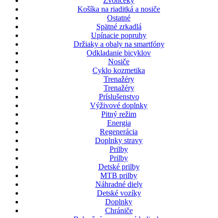
Zvončeky
Košíka na riaditká a nosiče
Ostatné
Spätné zrkadlá
Upínacie popruhy
Držiaky a obaly na smartfóny
Odkladanie bicyklov
Nosiče
Cyklo kozmetika
Trenažéry
Trenažéry
Príslušenstvo
Výživové doplnky
Pitný režim
Energia
Regenerácia
Doplnky stravy
Prilby
Prilby
Detské prilby
MTB prilby
Náhradné diely
Detské vozíky
Doplnky
Chrániče