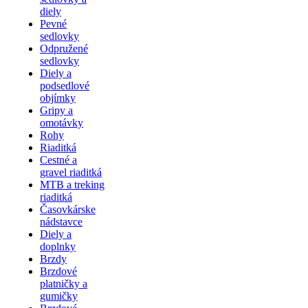
diely
Pevné
sedlovky
Odpružené
sedlovky
Diely a
podsedlové
objímky
Gripy a
omotávky
Rohy
Riaditká
Cestné a
gravel riaditká
MTB a treking
riaditká
Časovkárske
nádstavce
Diely a
doplnky
Brzdy
Brzdové
platničky a
gumičky