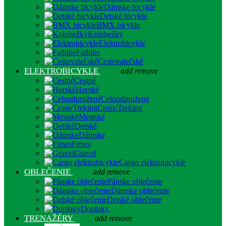
Dámske bicykle
Detské bicykle
BMX bicykle
Kolobežky
Elektrobicykle
Fatbike
Cestovateľské
ELEKTROBICYKLE
add
remove
Cestné
Horské
Celoodpružené
Cross/Treking
Mestské
Detské
Dámske
Fitnes
Gravel
Cargo elektrobicykle
OBLEČENIE
add
remove
Pánske oblečenie
Dámske oblečenie
Detské oblečenie
Doplnky
TRENAŽÉRY
add
remove