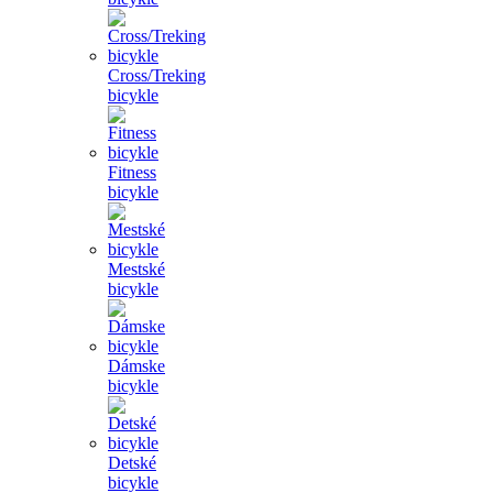
Cross/Treking
bicykle
Fitness
bicykle
Mestské
bicykle
Dámske
bicykle
Detské
bicykle