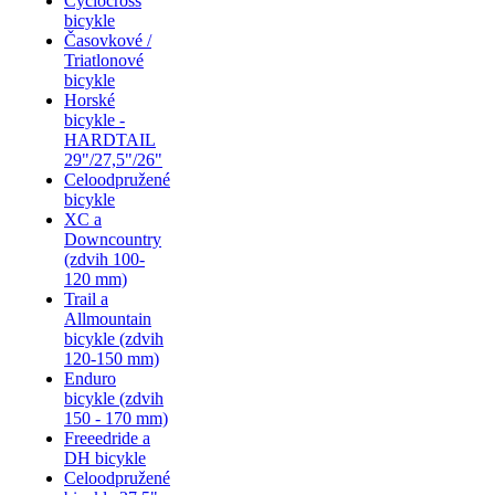
Cyclocross
bicykle
Časovkové /
Triatlonové
bicykle
Horské
bicykle -
HARDTAIL
29"/27,5"/26"
Celoodpružené
bicykle
XC a
Downcountry
(zdvih 100-
120 mm)
Trail a
Allmountain
bicykle (zdvih
120-150 mm)
Enduro
bicykle (zdvih
150 - 170 mm)
Freeedride a
DH bicykle
Celoodpružené