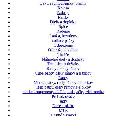
Osky, rýchloupínáky, orechy
Kolesá
Náboje
Ráfiky
Diely a doplnky
Špice
Radenie
Lanká, bowdeny
radiace páčky
Odpruženie
Odpružené vidlice
Tlmiče
Náhradné diely a doplnky
Trek blendr držiaky
Rámy a diely rámov
Cube patky, diely rámov a e-bikov
Rámy
Merida patky, diely rámov a e-bikov
Trek patky, diely rámov a e-bikov
e-bike komponenty - káble, nabíjačky, elektronika
Prehadzovače
sady
Duše a plášte
MTB
Cestné a gravel