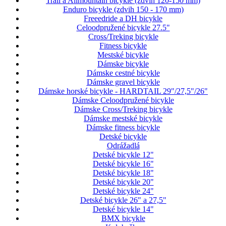
Trail a Allmountain bicykle (zdvih 120-150 mm)
Enduro bicykle (zdvih 150 - 170 mm)
Freeedride a DH bicykle
Celoodpružené bicykle 27.5"
Cross/Treking bicykle
Fitness bicykle
Mestské bicykle
Dámske bicykle
Dámske cestné bicykle
Dámske gravel bicykle
Dámske horské bicykle - HARDTAIL 29"/27,5"/26"
Dámske Celoodpružené bicykle
Dámske Cross/Treking bicykle
Dámske mestské bicykle
Dámske fitness bicykle
Detské bicykle
Odrážadlá
Detské bicykle 12"
Detské bicykle 16"
Detské bicykle 18"
Detské bicykle 20"
Detské bicykle 24"
Detské bicykle 26" a 27,5"
Detské bicykle 14"
BMX bicykle