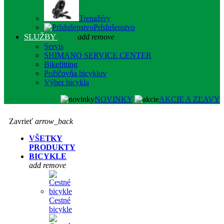
Trenažéry
Príslušenstvo
SLUŽBY
add
remove
Servis
SHIMANO SERVICE CENTER
Bikefitting
Požičovňa bicyklov
Výber bicykla
NOVINKY
AKCIE A ZĽAVY
Zavrieť
arrow_back
VŠETKY
PRODUKTY
BICYKLE
add
remove
Cestné
bicykle