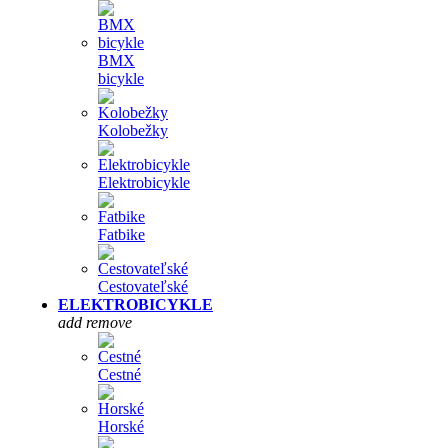
BMX
bicykle
Kolobežky
Elektrobicykle
Fatbike
Cestovateľské
ELEKTROBICYKLE
add
remove
Cestné
Horské