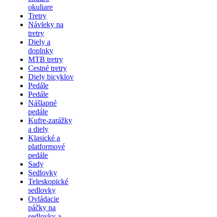
okuliare
Tretry
Návleky na
tretry
Diely a
doplnky
MTB tretry
Cestné tretry
Diely bicyklov
Pedále
Pedále
Nášlapné
pedále
Kufre-zarážky
a diely
Klasické a
platformové
pedále
Sady
Sedlovky
Teleskopické
sedlovky
Ovládacie
páčky na
sedlovky a