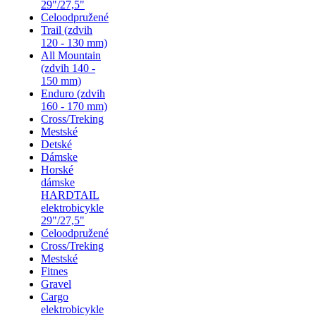
29"/27,5"
Celoodpružené
Trail (zdvih
120 - 130 mm)
All Mountain
(zdvih 140 -
150 mm)
Enduro (zdvih
160 - 170 mm)
Cross/Treking
Mestské
Detské
Dámske
Horské
dámske
HARDTAIL
elektrobicykle
29"/27,5"
Celoodpružené
Cross/Treking
Mestské
Fitnes
Gravel
Cargo
elektrobicykle