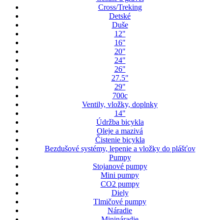
Cross/Treking
Detské
Duše
12"
16"
20"
24"
26"
27.5"
29"
700c
Ventily, vložky, doplnky
14"
Údržba bicykla
Oleje a mazivá
Čistenie bicykla
Bezdušové systémy, lepenie a vložky do plášťov
Pumpy
Stojanové pumpy
Mini pumpy
CO2 pumpy
Diely
Tlmičové pumpy
Náradie
Minináradie