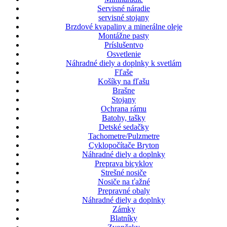
Servisné náradie
servisné stojany
Brzdové kvapaliny a minerálne oleje
Montážne pasty
Príslušentvo
Osvetlenie
Náhradné diely a doplnky k svetlám
Fľaše
Košíky na fľašu
Brašne
Stojany
Ochrana rámu
Batohy, tašky
Detské sedačky
Tachometre/Pulzmetre
Cyklopočítače Bryton
Náhradné diely a doplnky
Preprava bicyklov
Strešné nosiče
Nosiče na ťažné
Prepravné obaly
Náhradné diely a doplnky
Zámky
Blatníky