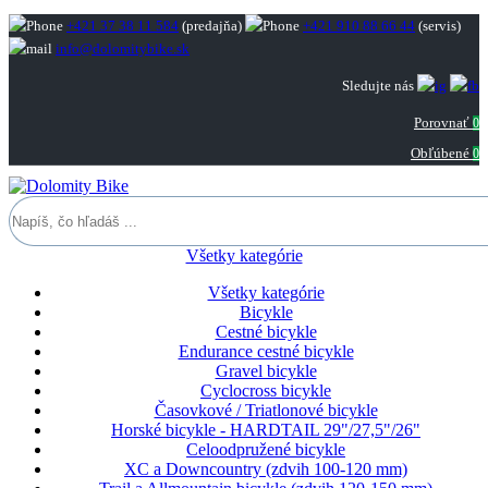
+421 37 38 11 584
(predajňa)
+421 910 88 66 44
(servis)
info@dolomitybike.sk
Sledujte nás
Porovnať
0
Obľúbené
0
Všetky kategórie
Všetky kategórie
Bicykle
Cestné bicykle
Endurance cestné bicykle
Gravel bicykle
Cyclocross bicykle
Časovkové / Triatlonové bicykle
Horské bicykle - HARDTAIL 29"/27,5"/26"
Celoodpružené bicykle
XC a Downcountry (zdvih 100-120 mm)