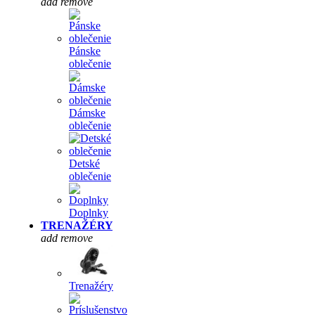
add
remove
Pánske
oblečenie
Dámske
oblečenie
Detské
oblečenie
Doplnky
TRENAŽÉRY
add
remove
Trenažéry