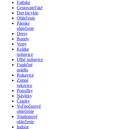
Fatbike
Cestovateľské
Dirt bicykle
Oblečenie
Pánske
oblečenie
Dresy
Bundy
Vesty
Krátke
nohavice
Dlhé nohavice
Funkčné
prádlo
Rukavice
Zimné
rukavice
Ponožky
Návleky
Čiapky
Voľnočasové
oblečenie
Triatlonové
oblečenie
Indoor