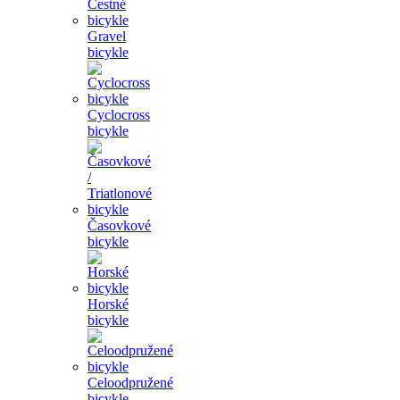
Gravel
bicykle
Cyclocross
bicykle
Časovkové
bicykle
Horské
bicykle
Celoodpružené
bicykle