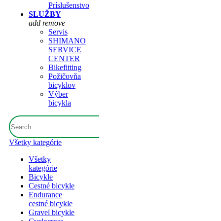
Príslušenstvo
SLUŽBY
add
remove
Servis
SHIMANO
SERVICE
CENTER
Bikefitting
Požičovňa
bicyklov
Výber
bicykla
Všetky kategórie
Všetky
kategórie
Bicykle
Cestné bicykle
Endurance
cestné bicykle
Gravel bicykle