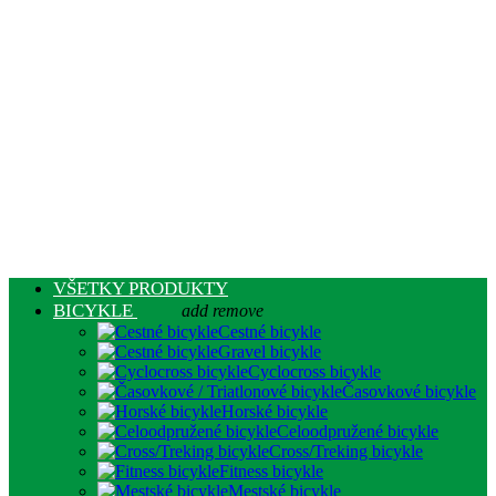
VŠETKY PRODUKTY
BICYKLE
add
remove
Cestné bicykle
Gravel bicykle
Cyclocross bicykle
Časovkové bicykle
Horské bicykle
Celoodpružené bicykle
Cross/Treking bicykle
Fitness bicykle
Mestské bicykle