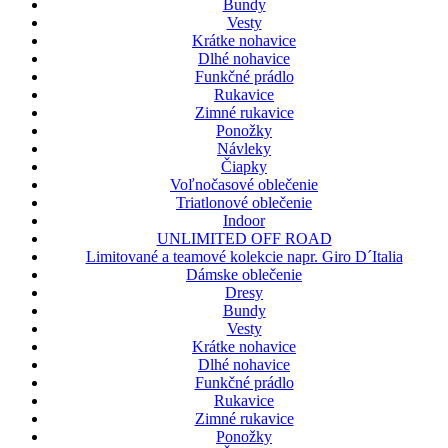
Bundy
Vesty
Krátke nohavice
Dlhé nohavice
Funkčné prádlo
Rukavice
Zimné rukavice
Ponožky
Návleky
Čiapky
Voľnočasové oblečenie
Triatlonové oblečenie
Indoor
UNLIMITED OFF ROAD
Limitované a teamové kolekcie napr. Giro D´Italia
Dámske oblečenie
Dresy
Bundy
Vesty
Krátke nohavice
Dlhé nohavice
Funkčné prádlo
Rukavice
Zimné rukavice
Ponožky