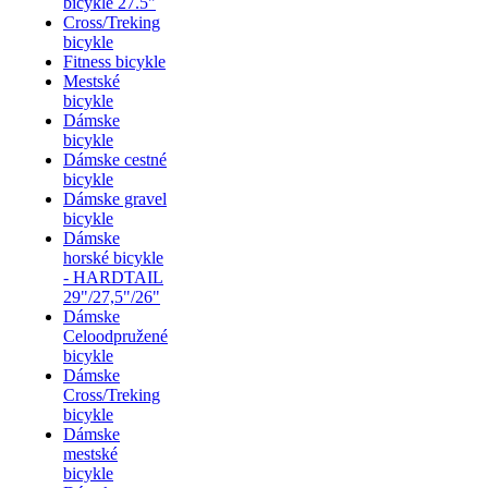
bicykle 27.5"
Cross/Treking
bicykle
Fitness bicykle
Mestské
bicykle
Dámske
bicykle
Dámske cestné
bicykle
Dámske gravel
bicykle
Dámske
horské bicykle
- HARDTAIL
29"/27,5"/26"
Dámske
Celoodpružené
bicykle
Dámske
Cross/Treking
bicykle
Dámske
mestské
bicykle