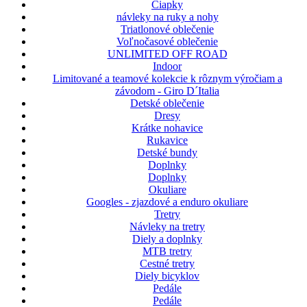
Čiapky
návleky na ruky a nohy
Triatlonové oblečenie
Voľnočasové oblečenie
UNLIMITED OFF ROAD
Indoor
Limitované a teamové kolekcie k rôznym výročiam a
závodom - Giro D´Italia
Detské oblečenie
Dresy
Krátke nohavice
Rukavice
Detské bundy
Doplnky
Doplnky
Okuliare
Googles - zjazdové a enduro okuliare
Tretry
Návleky na tretry
Diely a doplnky
MTB tretry
Cestné tretry
Diely bicyklov
Pedále
Pedále