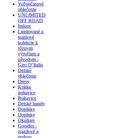
Voľnočasové
oblečenie
UNLIMITED
OFF ROAD
Indoor
Limitované a
teamové
kolekcie k
rôznym
výročiam a
závodom -
Giro D´Italia
Detské
oblečenie
Dresy
Krátke
nohavice
Rukavice
Detské bundy
Doplnky
Doplnky
Okuliare
Googles -
zjazdové a
enduro