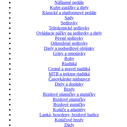
Nášlapné pedále
Kufre-zarážky a diely
Klasické a platformové pedále
Sady
Sedlovky
Teleskopické sedlovky
Ovládacie páčky na sedlovky a diely
Pevné sedlovky
Odpružené sedlovky
Diely a podsedlové objímky
Gripy a omotávky
Rohy
Riaditká
Cestné a gravel riaditká
MTB a treking riaditká
Časovkárske nádstavce
Diely a doplnky
Brzdy
Brzdové platničky a gumičky
Brzdové platničky
Brzdové gumičky
Kotúče a adaptéry
Lanká, bowdeny, brzdové hadice
Kotúčové brzdy
Diely