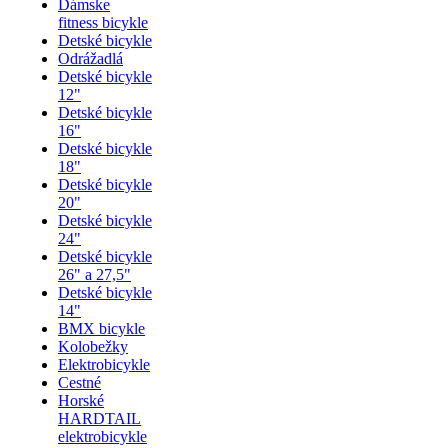
Dámske
fitness bicykle
Detské bicykle
Odrážadlá
Detské bicykle
12"
Detské bicykle
16"
Detské bicykle
18"
Detské bicykle
20"
Detské bicykle
24"
Detské bicykle
26" a 27,5"
Detské bicykle
14"
BMX bicykle
Kolobežky
Elektrobicykle
Cestné
Horské
HARDTAIL
elektrobicykle