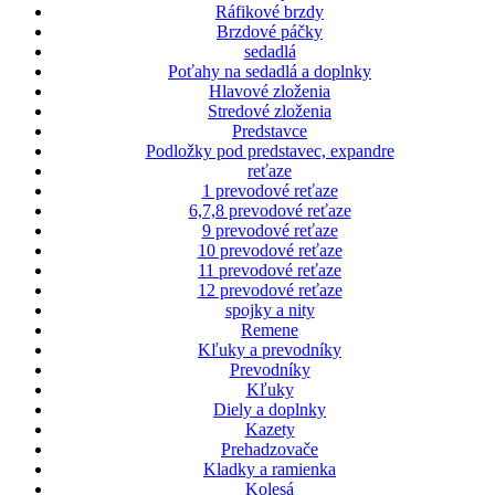
Ráfikové brzdy
Brzdové páčky
sedadlá
Poťahy na sedadlá a doplnky
Hlavové zloženia
Stredové zloženia
Predstavce
Podložky pod predstavec, expandre
reťaze
1 prevodové reťaze
6,7,8 prevodové reťaze
9 prevodové reťaze
10 prevodové reťaze
11 prevodové reťaze
12 prevodové reťaze
spojky a nity
Remene
Kľuky a prevodníky
Prevodníky
Kľuky
Diely a doplnky
Kazety
Prehadzovače
Kladky a ramienka
Kolesá