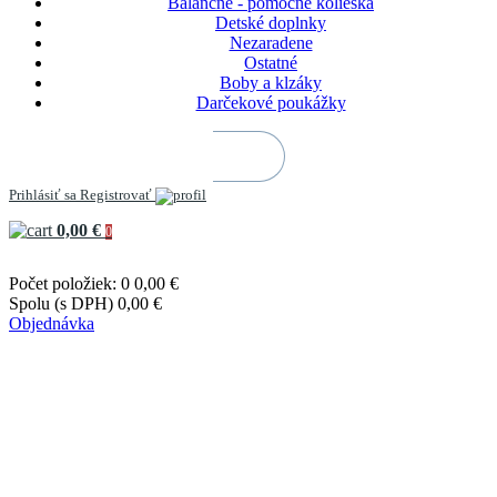
Balančné - pomocné kolieska
Detské doplnky
Nezaradene
Ostatné
Boby a klzáky
Darčekové poukážky
Prihlásiť sa
Registrovať
0,00 €
0
Počet položiek: 0
0,00 €
Spolu (s DPH)
0,00 €
Objednávka