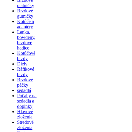
Brzdové
platničky
Brzdové
gumičky
Kotúče a
adaptéry
Lanká,
bowdeny,
brzdové
hadice
Kotúčové
brzdy
Diely
Ráfikové
brzdy
Brzdové
páčky
sedadlá
Poťahy na
sedadlá a
doplnky
Hlavové
zloženia
Stredové
zloženia