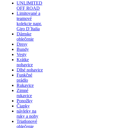
UNLIMITED
OFF ROAD
Limitované a
teamové
kolekcie napr.
Giro D´Italia
Dámske
oblečenie
Dresy
Bundy
Vesty
Krátke
nohavice
Dlhé nohavice
Funkčné
prádlo
Rukavice
Zimné
rukavice
Ponožky
Čiapky
návleky na
ruky a nohy
Triatlonové
oblečenie