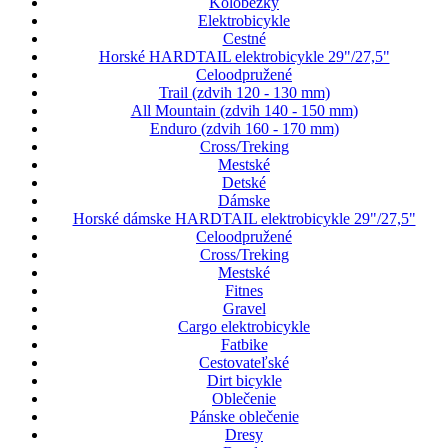
Kolobežky
Elektrobicykle
Cestné
Horské HARDTAIL elektrobicykle 29"/27,5"
Celoodpružené
Trail (zdvih 120 - 130 mm)
All Mountain (zdvih 140 - 150 mm)
Enduro (zdvih 160 - 170 mm)
Cross/Treking
Mestské
Detské
Dámske
Horské dámske HARDTAIL elektrobicykle 29"/27,5"
Celoodpružené
Cross/Treking
Mestské
Fitnes
Gravel
Cargo elektrobicykle
Fatbike
Cestovateľské
Dirt bicykle
Oblečenie
Pánske oblečenie
Dresy