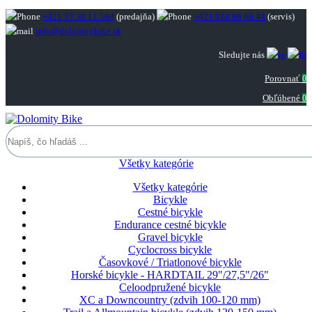
+421 37 38 11 584
(predajňa)
+421 910 88 66 44
(servis)
info@dolomitybike.sk
Sledujte nás
Porovnať
0
Obľúbené
0
Všetky kategórie
Všetky kategórie
Bicykle
Cestné bicykle
Endurance cestné bicykle
Gravel bicykle
Cyclocross bicykle
Časovkové / Triatlonové bicykle
Horské bicykle - HARDTAIL 29"/27,5"/26"
Celoodpružené bicykle
XC a Downcountry (zdvih 100-120 mm)