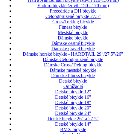
Trail a Allmountain bicykle (zdvih 120-150 mm)
Enduro bicykle (zdvih 150 - 170 mm)
Freeedride a DH bicykle
Celoodpružené bicykle 27.5"
Cross/Treking bicykle
Fitness bicykle
Mestské bicykle
Dámske bicykle
Dámske cestné bicykle
Dámske gravel bicykle
Dámske horské bicykle - HARDTAIL 29"/27,5"/26"
Dámske Celoodpružené bicykle
Dámske Cross/Treking bicykle
Dámske mestské bicykle
Dámske fitness bicykle
Detské bicykle
Odrážadlá
Detské bicykle 12"
Detské bicykle 16"
Detské bicykle 18"
Detské bicykle 20"
Detské bicykle 24"
Detské bicykle 26" a 27,5"
Detské bicykle 14"
BMX bicykle