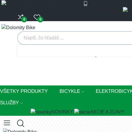
+421 37 38 11 584
(predajňa)
+421 910 88 66 44
(
Sledujte nás
0
0
Prihlásiť sa
Registrovať
0
VŠETKY PRODUKTY
BICYKLE
ELEKTROBICY
SLUŽBY
NOVINKY
AKCIE A ZĽAVY