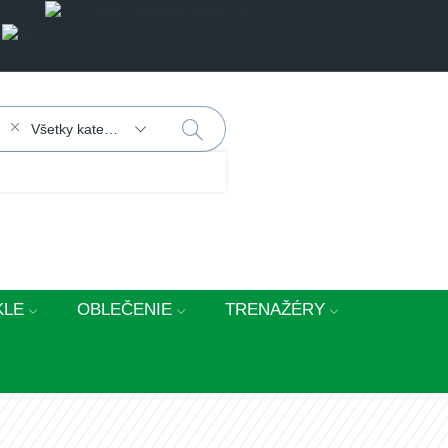
servis)
info@dolomitybike.sk
Všetky kategórie
KLE
OBLEČENIE
TRENAŽÉRY