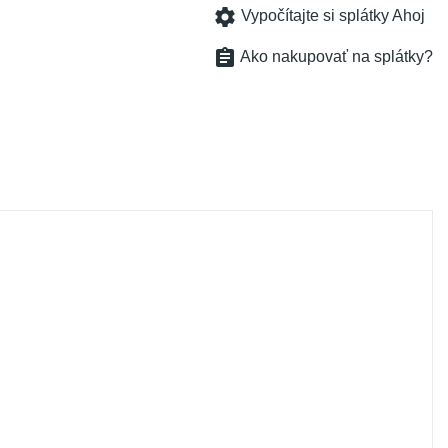
settings
Vypočítajte si splátky Ahoj
assignment
Ako nakupovať na splátky?