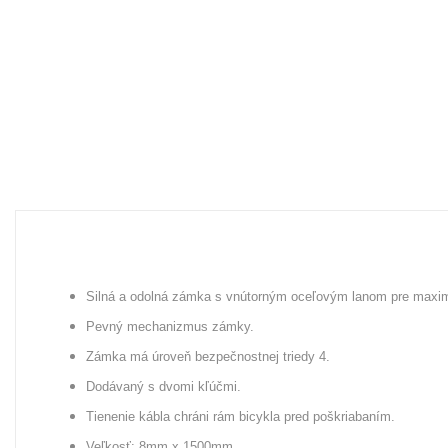
Silná a odolná zámka s vnútorným oceľovým lanom pre maxi
Pevný mechanizmus zámky.
Zámka má úroveň bezpečnostnej triedy 4.
Dodávaný s dvomi kľúčmi.
Tienenie kábla chráni rám bicykla pred poškriabaním.
Veľkosť: 8mm x 1500mm.