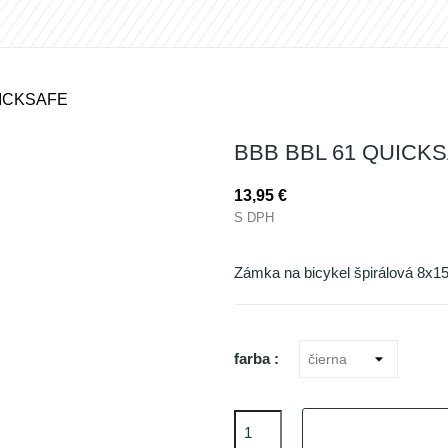
UICKSAFE
BBB BBL 61 QUICK
13,95 €
S DPH
Zámka na bicykel špirálová 8x
farba :